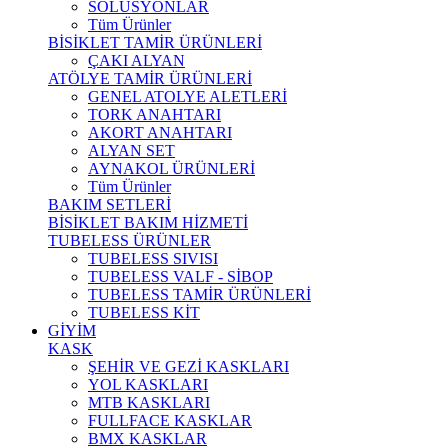
SOLÜSYONLAR
Tüm Ürünler
BİSİKLET TAMİR ÜRÜNLERİ
ÇAKI ALYAN
ATÖLYE TAMİR ÜRÜNLERİ
GENEL ATOLYE ALETLERİ
TORK ANAHTARI
AKORT ANAHTARI
ALYAN SET
AYNAKOL ÜRÜNLERİ
Tüm Ürünler
BAKIM SETLERİ
BİSİKLET BAKIM HİZMETİ
TUBELESS ÜRÜNLER
TUBELESS SIVISI
TUBELESS VALF - SİBOP
TUBELESS TAMİR ÜRÜNLERİ
TUBELESS KİT
GİYİM
KASK
ŞEHİR VE GEZİ KASKLARI
YOL KASKLARI
MTB KASKLARI
FULLFACE KASKLAR
BMX KASKLAR