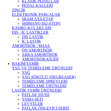
KLASİK PEDALLAR
PEDAL KALLERİ
ZİNCİR
ELEKTRONİK PARÇALAR
SRAM AXS-ETAP
SHİMANO Di2-STEPS
KADRO KULAKLARI
DIŞ - İÇ LASTİKLER
DIŞ LASTİK
İÇ LASTİK
AMORTİSÖR / MAŞA
ÖN AMORTİSÖR
ARKA AMORTİSÖR
AMORTİSÖR KİLİDİ
BAKIM/TAMİR
YAĞ VE TEMİZLEME ÜRÜNLERİ
YAĞ
YAĞ SÖKÜCÜ (DEGREASER)
TEMİZLEME SPREYLERİ
TEMİZLEME ÜRÜNLERİ
LASTİK TAMİR ÜRÜNLERİ
PATLAK SIVISI
YAMA SETİ
LEVYELER
PATLAK ÖNLEYİCİ ŞERİT