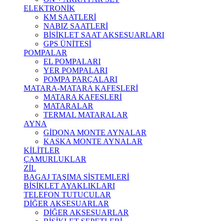
ELEKTRONİK
KM SAATLERİ
NABIZ SAATLERİ
BİSİKLET SAAT AKSESUARLARI
GPS ÜNİTESİ
POMPALAR
EL POMPALARI
YER POMPALARI
POMPA PARÇALARI
MATARA-MATARA KAFESLERİ
MATARA KAFESLERİ
MATARALAR
TERMAL MATARALAR
AYNA
GİDONA MONTE AYNALAR
KASKA MONTE AYNALAR
KİLİTLER
ÇAMURLUKLAR
ZİL
BAGAJ TAŞIMA SİSTEMLERİ
BİSİKLET AYAKLIKLARI
TELEFON TUTUCULAR
DİĞER AKSESUARLAR
DİĞER AKSESUARLAR