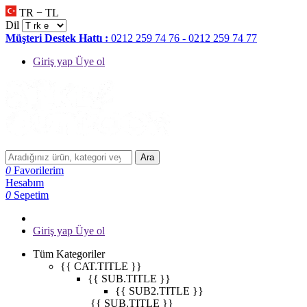
TR − TL
Dil
Müşteri Destek Hattı :
0212 259 74 76 - 0212 259 74 77
Giriş yap Üye ol
Ara
0
Favorilerim
Hesabım
0
Sepetim
Giriş yap Üye ol
Tüm Kategoriler
{{ CAT.TITLE }}
{{ SUB.TITLE }}
{{ SUB2.TITLE }}
{{ SUB.TITLE }}