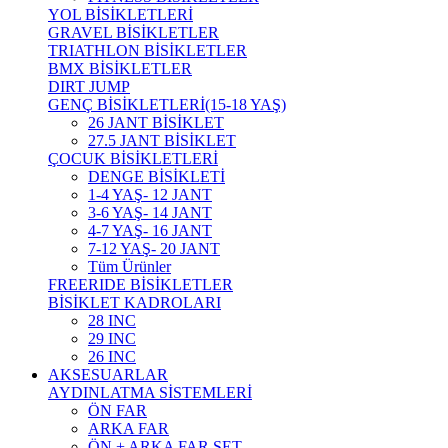
YOL BİSİKLETLERİ
GRAVEL BİSİKLETLER
TRIATHLON BİSİKLETLER
BMX BİSİKLETLER
DIRT JUMP
GENÇ BİSİKLETLERİ(15-18 YAŞ)
26 JANT BİSİKLET
27.5 JANT BİSİKLET
ÇOCUK BİSİKLETLERİ
DENGE BİSİKLETİ
1-4 YAŞ- 12 JANT
3-6 YAŞ- 14 JANT
4-7 YAŞ- 16 JANT
7-12 YAŞ- 20 JANT
Tüm Ürünler
FREERIDE BİSİKLETLER
BİSİKLET KADROLARI
28 INC
29 INC
26 INC
AKSESUARLAR
AYDINLATMA SİSTEMLERİ
ÖN FAR
ARKA FAR
ÖN + ARKA FAR SET