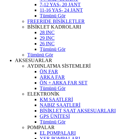
7-12 YAŞ- 20 JANT
11-16 YAŞ- 24 JANT
Tümünü Gör
FREERIDE BİSİKLETLER
BİSİKLET KADROLARI
28 INC
29 INC
26 INC
Tümünü Gör
Tümünü Gör
AKSESUARLAR
AYDINLATMA SİSTEMLERİ
ÖN FAR
ARKA FAR
ÖN + ARKA FAR SET
Tümünü Gör
ELEKTRONİK
KM SAATLERİ
NABIZ SAATLERİ
BİSİKLET SAAT AKSESUARLARI
GPS ÜNİTESİ
Tümünü Gör
POMPALAR
EL POMPALARI
YER POMPALARI