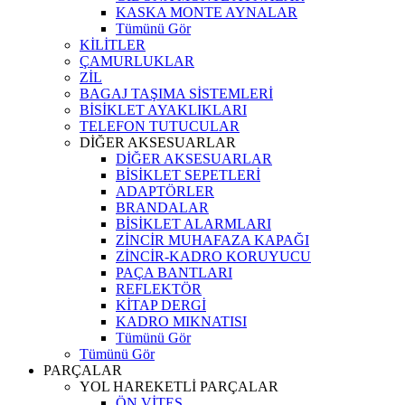
KASKA MONTE AYNALAR
Tümünü Gör
KİLİTLER
ÇAMURLUKLAR
ZİL
BAGAJ TAŞIMA SİSTEMLERİ
BİSİKLET AYAKLIKLARI
TELEFON TUTUCULAR
DİĞER AKSESUARLAR
DİĞER AKSESUARLAR
BİSİKLET SEPETLERİ
ADAPTÖRLER
BRANDALAR
BİSİKLET ALARMLARI
ZİNCİR MUHAFAZA KAPAĞI
ZİNCİR-KADRO KORUYUCU
PAÇA BANTLARI
REFLEKTÖR
KİTAP DERGİ
KADRO MIKNATISI
Tümünü Gör
Tümünü Gör
PARÇALAR
YOL HAREKETLİ PARÇALAR
ÖN VİTES