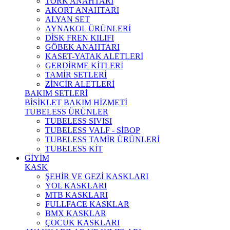
TORK ANAHTARI
AKORT ANAHTARI
ALYAN SET
AYNAKOL ÜRÜNLERİ
DİSK FREN KILIFI
GÖBEK ANAHTARI
KASET-YATAK ALETLERİ
GERDİRME KİTLERİ
TAMİR SETLERİ
ZİNCİR ALETLERİ
BAKIM SETLERİ
BİSİKLET BAKIM HİZMETİ
TUBELESS ÜRÜNLER
TUBELESS SIVISI
TUBELESS VALF - SİBOP
TUBELESS TAMİR ÜRÜNLERİ
TUBELESS KİT
GİYİM
KASK
ŞEHİR VE GEZİ KASKLARI
YOL KASKLARI
MTB KASKLARI
FULLFACE KASKLAR
BMX KASKLAR
ÇOCUK KASKLARI