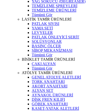
YAĞ SÖKÜCÜ (DEGREASER)
TEMİZLEME SPREYLERİ
TEMİZLEME ÜRÜNLERİ
Tümünü Gör
LASTİK TAMİR ÜRÜNLERİ
PATLAK SIVISI
YAMA SETİ
LEVYELER
PATLAK ÖNLEYİCİ ŞERİT
SOLÜSYONLAR
BASINÇ ÖLÇER
SİBOP MEKANİZMASI
Tümünü Gör
BİSİKLET TAMİR ÜRÜNLERİ
ÇAKI ALYAN
Tümünü Gör
ATÖLYE TAMİR ÜRÜNLERİ
GENEL ATOLYE ALETLERİ
TORK ANAHTARI
AKORT ANAHTARI
ALYAN SET
AYNAKOL ÜRÜNLERİ
DİSK FREN KILIFI
GÖBEK ANAHTARI
KASET-YATAK ALETLERİ