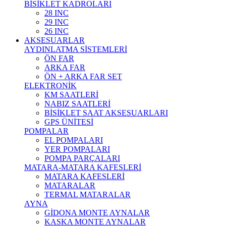
BİSİKLET KADROLARI
28 INC
29 INC
26 INC
AKSESUARLAR
AYDINLATMA SİSTEMLERİ
ÖN FAR
ARKA FAR
ÖN + ARKA FAR SET
ELEKTRONİK
KM SAATLERİ
NABIZ SAATLERİ
BİSİKLET SAAT AKSESUARLARI
GPS ÜNİTESİ
POMPALAR
EL POMPALARI
YER POMPALARI
POMPA PARÇALARI
MATARA-MATARA KAFESLERİ
MATARA KAFESLERİ
MATARALAR
TERMAL MATARALAR
AYNA
GİDONA MONTE AYNALAR
KASKA MONTE AYNALAR