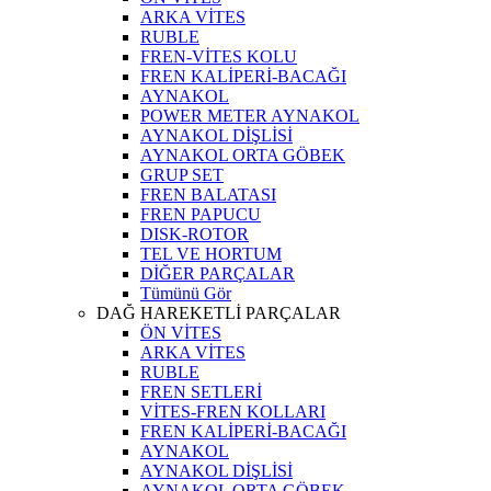
ARKA VİTES
RUBLE
FREN-VİTES KOLU
FREN KALİPERİ-BACAĞI
AYNAKOL
POWER METER AYNAKOL
AYNAKOL DİŞLİSİ
AYNAKOL ORTA GÖBEK
GRUP SET
FREN BALATASI
FREN PAPUCU
DISK-ROTOR
TEL VE HORTUM
DİĞER PARÇALAR
Tümünü Gör
DAĞ HAREKETLİ PARÇALAR
ÖN VİTES
ARKA VİTES
RUBLE
FREN SETLERİ
VİTES-FREN KOLLARI
FREN KALİPERİ-BACAĞI
AYNAKOL
AYNAKOL DİŞLİSİ
AYNAKOL ORTA GÖBEK