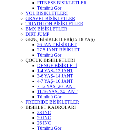
FITNESS BİSİKLETLER
Tümünü Gör
YOL BİSİKLETLERİ
GRAVEL BİSİKLETLER
TRIATHLON BİSİKLETLER
BMX BİSİKLETLER
DIRT JUMP
GENÇ BİSİKLETLERİ(15-18 YAŞ)
26 JANT BİSİKLET
27.5 JANT BİSİKLET
Tümünü Gör
ÇOCUK BİSİKLETLERİ
DENGE BİSİKLETİ
1-4 YAŞ- 12 JANT
3-6 YAŞ- 14 JANT
4-7 YAŞ- 16 JANT
7-12 YAŞ- 20 JANT
11-16 YAŞ- 24 JANT
Tümünü Gör
FREERIDE BİSİKLETLER
BİSİKLET KADROLARI
28 INC
29 INC
26 INC
Tümünü Gör