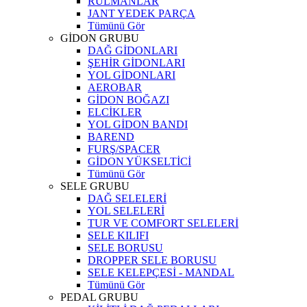
RULMANLAR
JANT YEDEK PARÇA
Tümünü Gör
GİDON GRUBU
DAĞ GİDONLARI
ŞEHİR GİDONLARI
YOL GİDONLARI
AEROBAR
GİDON BOĞAZI
ELCİKLER
YOL GİDON BANDI
BAREND
FURŞ/SPACER
GİDON YÜKSELTİCİ
Tümünü Gör
SELE GRUBU
DAĞ SELELERİ
YOL SELELERİ
TUR VE COMFORT SELELERİ
SELE KILIFI
SELE BORUSU
DROPPER SELE BORUSU
SELE KELEPÇESİ - MANDAL
Tümünü Gör
PEDAL GRUBU