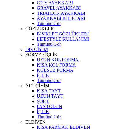
CITY AYAKKABI
GRAVEL AYAKKABI
TRIATLON AYAKKABI
AYAKKABI KILIFLARI
Tümünü Gör
GÖZLÜKLER
BİSİKLET GÖZLÜKLERİ
LIFESTYLE KULLANIMI
Tümünü Gör
DIŞ GİYİM
FORMA / İÇLİK
UZUN KOL FORMA
KISA KOL FORMA
KOLSUZ FORMA
İÇLİK
Tümünü Gör
ALT GİYİM
KISA TAYT
UZUN TAYT
ŞORT
PANTOLON
İÇLİK
Tümünü Gör
ELDİVEN
KISA PARMAK ELDİVEN