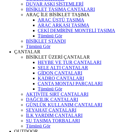
DUVAR ASKI SİSTEMLERİ
BİSİKLET TAŞIMA ÇANTALARI
ARAÇ İLE BİSİKLET TAŞIMA
ARAÇ ÜSTÜ TAŞIMA
ARAÇ ARKASI TAŞIMA
ÇEKİ DEMİRİNE MONTELİ TAŞIMA
Tümünü Gör
BİSİKLET STANDI
Tümünü Gör
ÇANTALAR
BİSİKLET ÜZERİ ÇANTALAR
HEYBE VE TUR ÇANTALARI
SELE ALTI ÇANTALAR
GİDON ÇANTALARI
KADRO ÇANTALARI
ÇANTA MONTAJ PARÇALARI
Tümünü Gör
AKTİVİTE SIRT ÇANTALARI
DAĞCILIK ÇANTALARI
GÜNLÜK KULLANIM ÇANTALARI
SEYAHAT ÇANTALARI
İLK YARDIM ÇANTALARI
SU TAŞIMA TORBALARI
Tümünü Gör
OUTDOOR