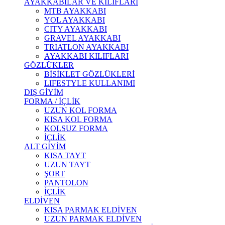
AYAKKABILAR VE KILIFLARI
MTB AYAKKABI
YOL AYAKKABI
CITY AYAKKABI
GRAVEL AYAKKABI
TRIATLON AYAKKABI
AYAKKABI KILIFLARI
GÖZLÜKLER
BİSİKLET GÖZLÜKLERİ
LIFESTYLE KULLANIMI
DIŞ GİYİM
FORMA / İÇLİK
UZUN KOL FORMA
KISA KOL FORMA
KOLSUZ FORMA
İÇLİK
ALT GİYİM
KISA TAYT
UZUN TAYT
ŞORT
PANTOLON
İÇLİK
ELDİVEN
KISA PARMAK ELDİVEN
UZUN PARMAK ELDİVEN