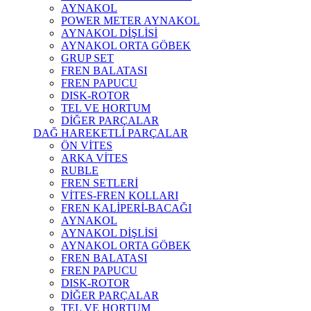
AYNAKOL
POWER METER AYNAKOL
AYNAKOL DİŞLİSİ
AYNAKOL ORTA GÖBEK
GRUP SET
FREN BALATASI
FREN PAPUCU
DISK-ROTOR
TEL VE HORTUM
DİĞER PARÇALAR
DAĞ HAREKETLİ PARÇALAR
ÖN VİTES
ARKA VİTES
RUBLE
FREN SETLERİ
VİTES-FREN KOLLARI
FREN KALİPERİ-BACAĞI
AYNAKOL
AYNAKOL DİŞLİSİ
AYNAKOL ORTA GÖBEK
FREN BALATASI
FREN PAPUCU
DISK-ROTOR
DİĞER PARÇALAR
TEL VE HORTUM