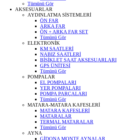
Tümünü Gör
AKSESUARLAR
AYDINLATMA SİSTEMLERİ
ÖN FAR
ARKA FAR
ÖN + ARKA FAR SET
Tümünü Gör
ELEKTRONİK
KM SAATLERİ
NABIZ SAATLERİ
BİSİKLET SAAT AKSESUARLARI
GPS ÜNİTESİ
Tümünü Gör
POMPALAR
EL POMPALARI
YER POMPALARI
POMPA PARÇALARI
Tümünü Gör
MATARA-MATARA KAFESLERİ
MATARA KAFESLERİ
MATARALAR
TERMAL MATARALAR
Tümünü Gör
AYNA
GİDONA MONTE AYNALAR