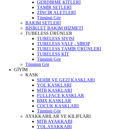
GERDİRME KİTLERİ
TAMİR SETLERİ
ZİNCİR ALETLERİ
Tümünü Gör
BAKIM SETLERİ
BİSİKLET BAKIM HİZMETİ
TUBELESS ÜRÜNLER
TUBELESS SIVISI
TUBELESS VALF - SİBOP
TUBELESS TAMİR ÜRÜNLERİ
TUBELESS KİT
Tümünü Gör
Tümünü Gör
GİYİM
KASK
ŞEHİR VE GEZİ KASKLARI
YOL KASKLARI
MTB KASKLARI
FULLFACE KASKLAR
BMX KASKLAR
ÇOCUK KASKLARI
Tümünü Gör
AYAKKABILAR VE KILIFLARI
MTB AYAKKABI
YOL AYAKKABI