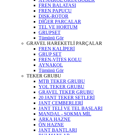
FREN BALATASI
FREN PAPUCU
DISK-ROTOR
DİĞER PARÇALAR
TEL VE HORTUM
GRUPSET
Tümünü Gör
GRAVEL HAREKETLİ PARÇALAR
FREN KALİPERİ
GRUP SET
FREN-VİTES KOLU
AYNAKOL
Tümünü Gör
TEKER GRUBU
MTB TEKER GRUBU
YOL TEKER GRUBU
GRAVEL TEKER GRUBU
20 JANT TEKER SETLERİ
JANT ÇEMBERLERİ
JANT TELİ VE TEL BAŞLARI
MANDAL - SOKMA MİL
ARKA HAZNE
ÖN HAZNE
JANT BANTLARI