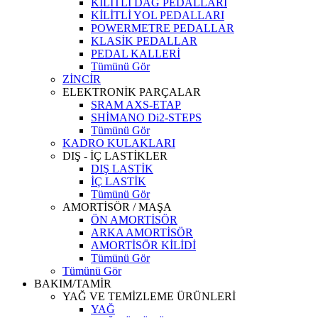
KİLİTLİ DAĞ PEDALLARI
KİLİTLİ YOL PEDALLARI
POWERMETRE PEDALLAR
KLASİK PEDALLAR
PEDAL KALLERİ
Tümünü Gör
ZİNCİR
ELEKTRONİK PARÇALAR
SRAM AXS-ETAP
SHİMANO Di2-STEPS
Tümünü Gör
KADRO KULAKLARI
DIŞ - İÇ LASTİKLER
DIŞ LASTİK
İÇ LASTİK
Tümünü Gör
AMORTİSÖR / MAŞA
ÖN AMORTİSÖR
ARKA AMORTİSÖR
AMORTİSÖR KİLİDİ
Tümünü Gör
Tümünü Gör
BAKIM/TAMİR
YAĞ VE TEMİZLEME ÜRÜNLERİ
YAĞ