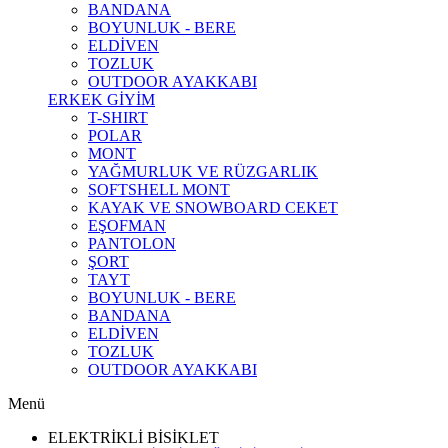
BANDANA
BOYUNLUK - BERE
ELDİVEN
TOZLUK
OUTDOOR AYAKKABI
ERKEK GİYİM
T-SHIRT
POLAR
MONT
YAĞMURLUK VE RÜZGARLIK
SOFTSHELL MONT
KAYAK VE SNOWBOARD CEKET
EŞOFMAN
PANTOLON
ŞORT
TAYT
BOYUNLUK - BERE
BANDANA
ELDİVEN
TOZLUK
OUTDOOR AYAKKABI
Menü
ELEKTRİKLİ BİSİKLET