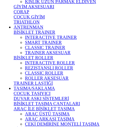
KIŞLIK UZUN PARMAK ELDİVEN
GİYİM AKSESUARI
ÇORAP
ÇOCUK GİYİM
TRIATHLON
ANTRENMAN
BİSİKLET TRAINER
INTERACTIVE TRAINER
SMART TRAINER
CLASSIC TRAINER
TRAINER AKSESUAR
BİSİKLET ROLLER
INTERACTIVE ROLLER
REZISTANSLI ROLLER
CLASSIC ROLLER
ROLLER AKSESUAR
TRAINER LASTİĞİ
TAŞIMA/SAKLAMA
ÇOCUK TAŞIYICI
DUVAR ASKI SİSTEMLERİ
BİSİKLET TAŞIMA ÇANTALARI
ARAÇ İLE BİSİKLET TAŞIMA
ARAÇ ÜSTÜ TAŞIMA
ARAÇ ARKASI TAŞIMA
ÇEKİ DEMİRİNE MONTELİ TAŞIMA