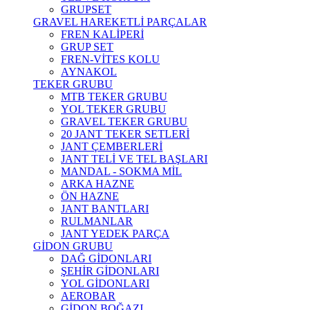
GRUPSET
GRAVEL HAREKETLİ PARÇALAR
FREN KALİPERİ
GRUP SET
FREN-VİTES KOLU
AYNAKOL
TEKER GRUBU
MTB TEKER GRUBU
YOL TEKER GRUBU
GRAVEL TEKER GRUBU
20 JANT TEKER SETLERİ
JANT ÇEMBERLERİ
JANT TELİ VE TEL BAŞLARI
MANDAL - SOKMA MİL
ARKA HAZNE
ÖN HAZNE
JANT BANTLARI
RULMANLAR
JANT YEDEK PARÇA
GİDON GRUBU
DAĞ GİDONLARI
ŞEHİR GİDONLARI
YOL GİDONLARI
AEROBAR
GİDON BOĞAZI