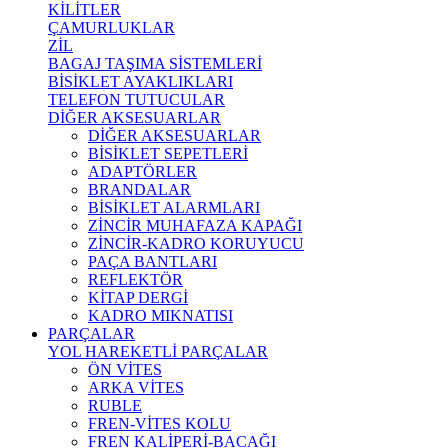
KİLİTLER
ÇAMURLUKLAR
ZİL
BAGAJ TAŞIMA SİSTEMLERİ
BİSİKLET AYAKLIKLARI
TELEFON TUTUCULAR
DİĞER AKSESUARLAR
DİĞER AKSESUARLAR
BİSİKLET SEPETLERİ
ADAPTÖRLER
BRANDALAR
BİSİKLET ALARMLARI
ZİNCİR MUHAFAZA KAPAĞI
ZİNCİR-KADRO KORUYUCU
PAÇA BANTLARI
REFLEKTÖR
KİTAP DERGİ
KADRO MIKNATISI
PARÇALAR
YOL HAREKETLİ PARÇALAR
ÖN VİTES
ARKA VİTES
RUBLE
FREN-VİTES KOLU
FREN KALİPERİ-BACAĞI