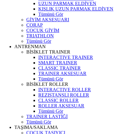
UZUN PARMAK ELDİVEN
KIŞLIK UZUN PARMAK ELDİVEN
Tümünü Gör
GİYİM AKSESUARI
ÇORAP
ÇOCUK GİYİM
TRIATHLON
Tümünü Gör
ANTRENMAN
BİSİKLET TRAINER
INTERACTIVE TRAINER
SMART TRAINER
CLASSIC TRAINER
TRAINER AKSESUAR
Tümünü Gör
BİSİKLET ROLLER
INTERACTIVE ROLLER
REZISTANSLI ROLLER
CLASSIC ROLLER
ROLLER AKSESUAR
Tümünü Gör
TRAINER LASTİĞİ
Tümünü Gör
TAŞIMA/SAKLAMA
ÇOCUK TAŞIYICI