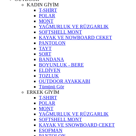
KADIN GİYİM
T-SHİRT
POLAR
MONT
YAĞMURLUK VE RÜZGARLIK
SOFTSHELL MONT
KAYAK VE NOWBOARD CEKET
PANTOLON
TAYT
ŞORT
BANDANA
BOYUNLUK - BERE
ELDİVEN
TOZLUK
OUTDOOR AYAKKABI
Tümünü Gör
ERKEK GİYİM
T-SHIRT
POLAR
MONT
YAĞMURLUK VE RÜZGARLIK
SOFTSHELL MONT
KAYAK VE SNOWBOARD CEKET
EŞOFMAN
PANTOLON