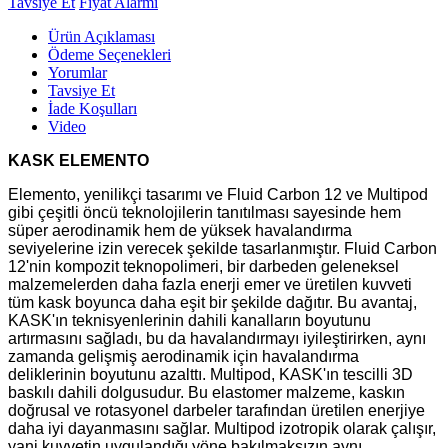
Tavsiye Et
Fiyat Alarmı
Ürün Açıklaması
Ödeme Seçenekleri
Yorumlar
Tavsiye Et
İade Koşulları
Video
KASK ELEMENTO
Elemento, yenilikçi tasarımı ve Fluid Carbon 12 ve Multipod
gibi çeşitli öncü teknolojilerin tanıtılması sayesinde hem
süper aerodinamik hem de yüksek havalandırma
seviyelerine izin verecek şekilde tasarlanmıştır. Fluid Carbon
12'nin kompozit teknopolimeri, bir darbeden geleneksel
malzemelerden daha fazla enerji emer ve üretilen kuvveti
tüm kask boyunca daha eşit bir şekilde dağıtır. Bu avantaj,
KASK'ın teknisyenlerinin dahili kanalların boyutunu
artırmasını sağladı, bu da havalandırmayı iyileştirirken, aynı
zamanda gelişmiş aerodinamik için havalandırma
deliklerinin boyutunu azalttı. Multipod, KASK'ın tescilli 3D
baskılı dahili dolgusudur. Bu elastomer malzeme, kaskın
doğrusal ve rotasyonel darbeler tarafından üretilen enerjiye
daha iyi dayanmasını sağlar. Multipod izotropik olarak çalışır,
yani kuvvetin uygulandığı yöne bakılmaksızın aynı