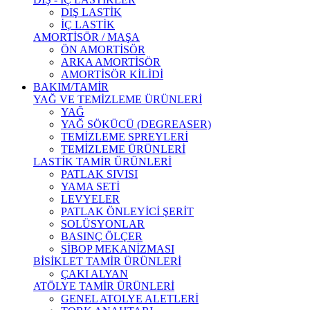
DIŞ LASTİK
İÇ LASTİK
AMORTİSÖR / MAŞA
ÖN AMORTİSÖR
ARKA AMORTİSÖR
AMORTİSÖR KİLİDİ
BAKIM/TAMİR
YAĞ VE TEMİZLEME ÜRÜNLERİ
YAĞ
YAĞ SÖKÜCÜ (DEGREASER)
TEMİZLEME SPREYLERİ
TEMİZLEME ÜRÜNLERİ
LASTİK TAMİR ÜRÜNLERİ
PATLAK SIVISI
YAMA SETİ
LEVYELER
PATLAK ÖNLEYİCİ ŞERİT
SOLÜSYONLAR
BASINÇ ÖLÇER
SİBOP MEKANİZMASI
BİSİKLET TAMİR ÜRÜNLERİ
ÇAKI ALYAN
ATÖLYE TAMİR ÜRÜNLERİ
GENEL ATOLYE ALETLERİ