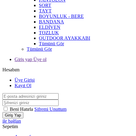
ŞORT
TAYT
BOYUNLUK - BERE
BANDANA
ELDİVEN
TOZLUK
OUTDOOR AYAKKABI
Tümünü Gör
Tümünü Gör
Giriş yap Üye ol
Hesabım
Üye Girişi
Kayıt Ol
Beni Hatırla
Şifremi Unuttum
Giriş Yap
ile bağlan
Sepetim