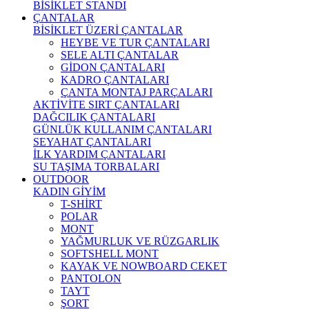
BİSİKLET STANDI
ÇANTALAR
BİSİKLET ÜZERİ ÇANTALAR
HEYBE VE TUR ÇANTALARI
SELE ALTI ÇANTALAR
GİDON ÇANTALARI
KADRO ÇANTALARI
ÇANTA MONTAJ PARÇALARI
AKTİVİTE SIRT ÇANTALARI
DAĞCILIK ÇANTALARI
GÜNLÜK KULLANIM ÇANTALARI
SEYAHAT ÇANTALARI
İLK YARDIM ÇANTALARI
SU TAŞIMA TORBALARI
OUTDOOR
KADIN GİYİM
T-SHİRT
POLAR
MONT
YAĞMURLUK VE RÜZGARLIK
SOFTSHELL MONT
KAYAK VE NOWBOARD CEKET
PANTOLON
TAYT
ŞORT