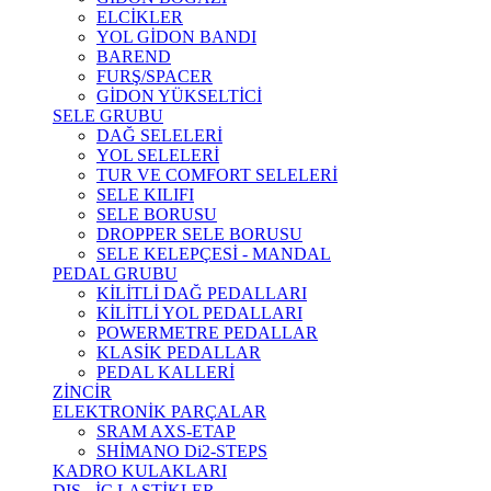
ELCİKLER
YOL GİDON BANDI
BAREND
FURŞ/SPACER
GİDON YÜKSELTİCİ
SELE GRUBU
DAĞ SELELERİ
YOL SELELERİ
TUR VE COMFORT SELELERİ
SELE KILIFI
SELE BORUSU
DROPPER SELE BORUSU
SELE KELEPÇESİ - MANDAL
PEDAL GRUBU
KİLİTLİ DAĞ PEDALLARI
KİLİTLİ YOL PEDALLARI
POWERMETRE PEDALLAR
KLASİK PEDALLAR
PEDAL KALLERİ
ZİNCİR
ELEKTRONİK PARÇALAR
SRAM AXS-ETAP
SHİMANO Di2-STEPS
KADRO KULAKLARI
DIŞ - İÇ LASTİKLER