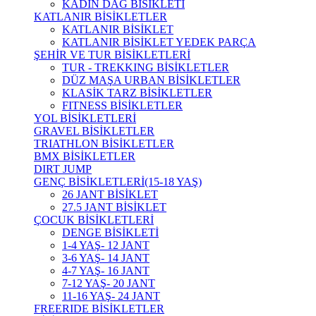
KADIN DAĞ BİSİKLETİ
KATLANIR BİSİKLETLER
KATLANIR BİSİKLET
KATLANIR BİSİKLET YEDEK PARÇA
ŞEHİR VE TUR BİSİKLETLERİ
TUR - TREKKING BİSİKLETLER
DÜZ MAŞA URBAN BİSİKLETLER
KLASİK TARZ BİSİKLETLER
FITNESS BİSİKLETLER
YOL BİSİKLETLERİ
GRAVEL BİSİKLETLER
TRIATHLON BİSİKLETLER
BMX BİSİKLETLER
DIRT JUMP
GENÇ BİSİKLETLERİ(15-18 YAŞ)
26 JANT BİSİKLET
27.5 JANT BİSİKLET
ÇOCUK BİSİKLETLERİ
DENGE BİSİKLETİ
1-4 YAŞ- 12 JANT
3-6 YAŞ- 14 JANT
4-7 YAŞ- 16 JANT
7-12 YAŞ- 20 JANT
11-16 YAŞ- 24 JANT
FREERIDE BİSİKLETLER