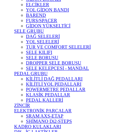
ELCİKLER
YOL GİDON BANDI
BAREND
FURŞ/SPACER
GİDON YÜKSELTİCİ
SELE GRUBU
DAĞ SELELERİ
YOL SELELERİ
TUR VE COMFORT SELELERİ
SELE KILIFI
SELE BORUSU
DROPPER SELE BORUSU
SELE KELEPÇESİ - MANDAL
PEDAL GRUBU
KİLİTLİ DAĞ PEDALLARI
KİLİTLİ YOL PEDALLARI
POWERMETRE PEDALLAR
KLASİK PEDALLAR
PEDAL KALLERİ
ZİNCİR
ELEKTRONİK PARÇALAR
SRAM AXS-ETAP
SHİMANO Di2-STEPS
KADRO KULAKLARI
DIŞ - İÇ LASTİKLER