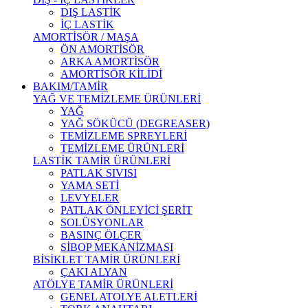
DIŞ LASTİK
İÇ LASTİK
AMORTİSÖR / MAŞA
ÖN AMORTİSÖR
ARKA AMORTİSÖR
AMORTİSÖR KİLİDİ
BAKIM/TAMİR
YAĞ VE TEMİZLEME ÜRÜNLERİ
YAĞ
YAĞ SÖKÜCÜ (DEGREASER)
TEMİZLEME SPREYLERİ
TEMİZLEME ÜRÜNLERİ
LASTİK TAMİR ÜRÜNLERİ
PATLAK SIVISI
YAMA SETİ
LEVYELER
PATLAK ÖNLEYİCİ ŞERİT
SOLÜSYONLAR
BASINÇ ÖLÇER
SİBOP MEKANİZMASI
BİSİKLET TAMİR ÜRÜNLERİ
ÇAKI ALYAN
ATÖLYE TAMİR ÜRÜNLERİ
GENEL ATOLYE ALETLERİ