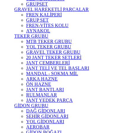
GRUPSET
GRAVEL HAREKETLİ PARÇALAR
FREN KALİPERİ
GRUP SET
FREN-VİTES KOLU
AYNAKOL
TEKER GRUBU
MTB TEKER GRUBU
YOL TEKER GRUBU
GRAVEL TEKER GRUBU
20 JANT TEKER SETLERİ
JANT ÇEMBERLERİ
JANT TELİ VE TEL BAŞLARI
MANDAL - SOKMA MİL
ARKA HAZNE
ÖN HAZNE
JANT BANTLARI
RULMANLAR
JANT YEDEK PARÇA
GİDON GRUBU
DAĞ GİDONLARI
ŞEHİR GİDONLARI
YOL GİDONLARI
AEROBAR
GİDON BOĞAZI