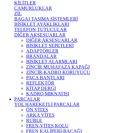
KİLİTLER
ÇAMURLUKLAR
ZİL
BAGAJ TAŞIMA SİSTEMLERİ
BİSİKLET AYAKLIKLARI
TELEFON TUTUCULAR
DİĞER AKSESUARLAR
DİĞER AKSESUARLAR
BİSİKLET SEPETLERİ
ADAPTÖRLER
BRANDALAR
BİSİKLET ALARMLARI
ZİNCİR MUHAFAZA KAPAĞI
ZİNCİR-KADRO KORUYUCU
PAÇA BANTLARI
REFLEKTÖR
KİTAP DERGİ
KADRO MIKNATISI
PARÇALAR
YOL HAREKETLİ PARÇALAR
ÖN VİTES
ARKA VİTES
RUBLE
FREN-VİTES KOLU
FREN KALİPERİ-BACAĞI