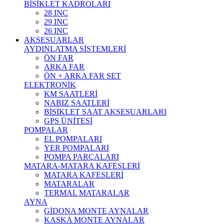
BİSİKLET KADROLARI
28 INC
29 INC
26 INC
AKSESUARLAR
AYDINLATMA SİSTEMLERİ
ÖN FAR
ARKA FAR
ÖN + ARKA FAR SET
ELEKTRONİK
KM SAATLERİ
NABIZ SAATLERİ
BİSİKLET SAAT AKSESUARLARI
GPS ÜNİTESİ
POMPALAR
EL POMPALARI
YER POMPALARI
POMPA PARÇALARI
MATARA-MATARA KAFESLERİ
MATARA KAFESLERİ
MATARALAR
TERMAL MATARALAR
AYNA
GİDONA MONTE AYNALAR
KASKA MONTE AYNALAR