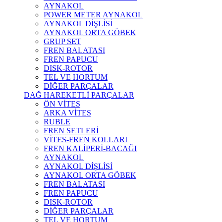
AYNAKOL
POWER METER AYNAKOL
AYNAKOL DİŞLİSİ
AYNAKOL ORTA GÖBEK
GRUP SET
FREN BALATASI
FREN PAPUCU
DISK-ROTOR
TEL VE HORTUM
DİĞER PARÇALAR
DAĞ HAREKETLİ PARÇALAR
ÖN VİTES
ARKA VİTES
RUBLE
FREN SETLERİ
VİTES-FREN KOLLARI
FREN KALİPERİ-BACAĞI
AYNAKOL
AYNAKOL DİŞLİSİ
AYNAKOL ORTA GÖBEK
FREN BALATASI
FREN PAPUCU
DISK-ROTOR
DİĞER PARÇALAR
TEL VE HORTUM