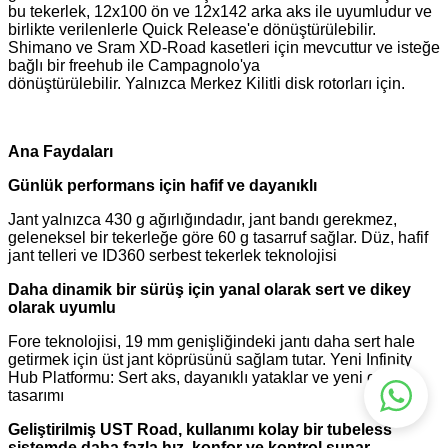
bu tekerlek, 12x100 ön ve 12x142 arka aks ile uyumludur ve
birlikte verilenlerle Quick Release'e dönüştürülebilir.
Shimano ve Sram XD-Road kasetleri için mevcuttur ve isteğe
bağlı bir freehub ile Campagnolo'ya
dönüştürülebilir. Yalnızca Merkez Kilitli disk rotorları için.
Ana Faydaları
Günlük performans için hafif ve dayanıklı
Jant yalnızca 430 g ağırlığındadır, jant bandı gerekmez,
geleneksel bir tekerleğe göre 60 g tasarruf sağlar. Düz, hafif
jant telleri ve ID360 serbest tekerlek teknolojisi
Daha dinamik bir sürüş için yanal olarak sert ve dikey
olarak uyumlu
Fore teknolojisi, 19 mm genişliğindeki jantı daha sert hale
getirmek için üst jant köprüsünü sağlam tutar. Yeni Infinity
Hub Platformu: Sert aks, dayanıklı yataklar ve yeni göbek
tasarımı
Geliştirilmiş UST Road, kullanımı kolay bir tubeless
sistemde daha fazla hız, konfor ve kontrol sunar