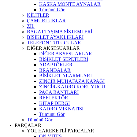
KASKA MONTE AYNALAR
Tümünü Gör
KİLİTLER
ÇAMURLUKLAR
ZİL
BAGAJ TAŞIMA SİSTEMLERİ
BİSİKLET AYAKLIKLARI
TELEFON TUTUCULAR
DİĞER AKSESUARLAR
DİĞER AKSESUARLAR
BİSİKLET SEPETLERİ
ADAPTÖRLER
BRANDALAR
BİSİKLET ALARMLARI
ZİNCİR MUHAFAZA KAPAĞI
ZİNCİR-KADRO KORUYUCU
PAÇA BANTLARI
REFLEKTÖR
KİTAP DERGİ
KADRO MIKNATISI
Tümünü Gör
Tümünü Gör
PARÇALAR
YOL HAREKETLİ PARÇALAR
ÖN VİTES