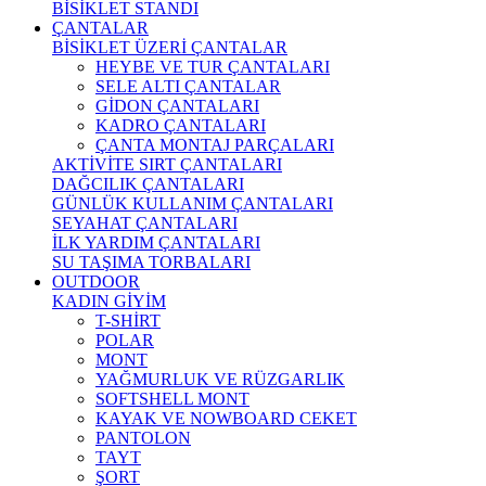
BİSİKLET STANDI
ÇANTALAR
BİSİKLET ÜZERİ ÇANTALAR
HEYBE VE TUR ÇANTALARI
SELE ALTI ÇANTALAR
GİDON ÇANTALARI
KADRO ÇANTALARI
ÇANTA MONTAJ PARÇALARI
AKTİVİTE SIRT ÇANTALARI
DAĞCILIK ÇANTALARI
GÜNLÜK KULLANIM ÇANTALARI
SEYAHAT ÇANTALARI
İLK YARDIM ÇANTALARI
SU TAŞIMA TORBALARI
OUTDOOR
KADIN GİYİM
T-SHİRT
POLAR
MONT
YAĞMURLUK VE RÜZGARLIK
SOFTSHELL MONT
KAYAK VE NOWBOARD CEKET
PANTOLON
TAYT
ŞORT