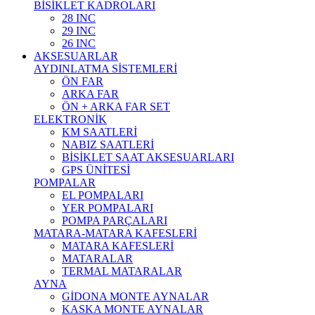
BİSİKLET KADROLARI
28 INC
29 INC
26 INC
AKSESUARLAR
AYDINLATMA SİSTEMLERİ
ÖN FAR
ARKA FAR
ÖN + ARKA FAR SET
ELEKTRONİK
KM SAATLERİ
NABIZ SAATLERİ
BİSİKLET SAAT AKSESUARLARI
GPS ÜNİTESİ
POMPALAR
EL POMPALARI
YER POMPALARI
POMPA PARÇALARI
MATARA-MATARA KAFESLERİ
MATARA KAFESLERİ
MATARALAR
TERMAL MATARALAR
AYNA
GİDONA MONTE AYNALAR
KASKA MONTE AYNALAR