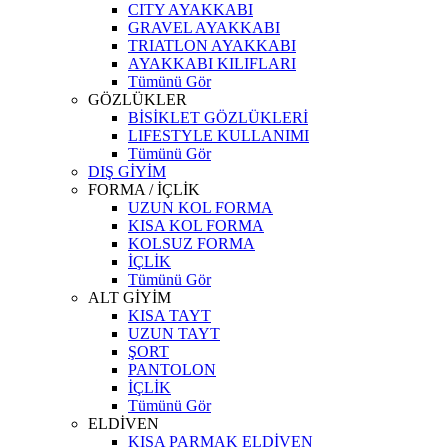
CITY AYAKKABI
GRAVEL AYAKKABI
TRIATLON AYAKKABI
AYAKKABI KILIFLARI
Tümünü Gör
GÖZLÜKLER
BİSİKLET GÖZLÜKLERİ
LIFESTYLE KULLANIMI
Tümünü Gör
DIŞ GİYİM
FORMA / İÇLİK
UZUN KOL FORMA
KISA KOL FORMA
KOLSUZ FORMA
İÇLİK
Tümünü Gör
ALT GİYİM
KISA TAYT
UZUN TAYT
ŞORT
PANTOLON
İÇLİK
Tümünü Gör
ELDİVEN
KISA PARMAK ELDİVEN