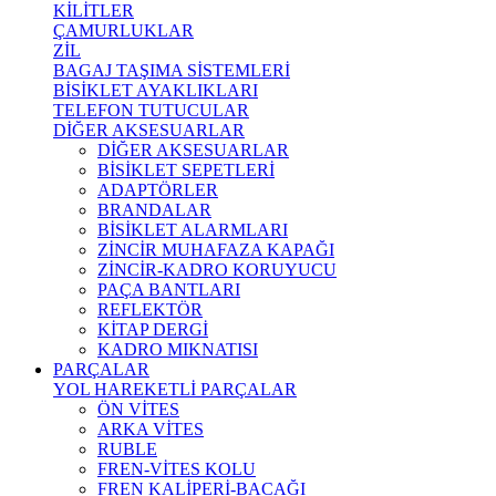
KİLİTLER
ÇAMURLUKLAR
ZİL
BAGAJ TAŞIMA SİSTEMLERİ
BİSİKLET AYAKLIKLARI
TELEFON TUTUCULAR
DİĞER AKSESUARLAR
DİĞER AKSESUARLAR
BİSİKLET SEPETLERİ
ADAPTÖRLER
BRANDALAR
BİSİKLET ALARMLARI
ZİNCİR MUHAFAZA KAPAĞI
ZİNCİR-KADRO KORUYUCU
PAÇA BANTLARI
REFLEKTÖR
KİTAP DERGİ
KADRO MIKNATISI
PARÇALAR
YOL HAREKETLİ PARÇALAR
ÖN VİTES
ARKA VİTES
RUBLE
FREN-VİTES KOLU
FREN KALİPERİ-BACAĞI