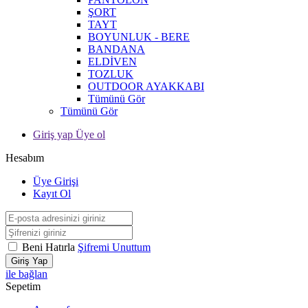
ŞORT
TAYT
BOYUNLUK - BERE
BANDANA
ELDİVEN
TOZLUK
OUTDOOR AYAKKABI
Tümünü Gör
Tümünü Gör
Giriş yap Üye ol
Hesabım
Üye Girişi
Kayıt Ol
Beni Hatırla
Şifremi Unuttum
Giriş Yap
ile bağlan
Sepetim