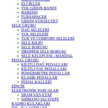
ELCİKLER
YOL GİDON BANDI
BAREND
FURŞ/SPACER
GİDON YÜKSELTİCİ
SELE GRUBU
DAĞ SELELERİ
YOL SELELERİ
TUR VE COMFORT SELELERİ
SELE KILIFI
SELE BORUSU
DROPPER SELE BORUSU
SELE KELEPÇESİ - MANDAL
PEDAL GRUBU
KİLİTLİ DAĞ PEDALLARI
KİLİTLİ YOL PEDALLARI
POWERMETRE PEDALLAR
KLASİK PEDALLAR
PEDAL KALLERİ
ZİNCİR
ELEKTRONİK PARÇALAR
SRAM AXS-ETAP
SHİMANO Di2-STEPS
KADRO KULAKLARI
DIŞ - İÇ LASTİKLER