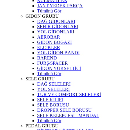
RULMANLAR
JANT YEDEK PARÇA
Tümünü Gör
GİDON GRUBU
DAĞ GİDONLARI
ŞEHİR GİDONLARI
YOL GİDONLARI
AEROBAR
GİDON BOĞAZI
ELCİKLER
YOL GİDON BANDI
BAREND
FURŞ/SPACER
GİDON YÜKSELTİCİ
Tümünü Gör
SELE GRUBU
DAĞ SELELERİ
YOL SELELERİ
TUR VE COMFORT SELELERİ
SELE KILIFI
SELE BORUSU
DROPPER SELE BORUSU
SELE KELEPÇESİ - MANDAL
Tümünü Gör
PEDAL GRUBU