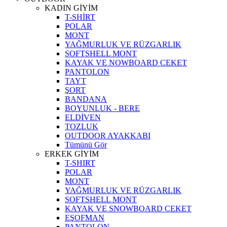
KADIN GİYİM
T-SHİRT
POLAR
MONT
YAĞMURLUK VE RÜZGARLIK
SOFTSHELL MONT
KAYAK VE NOWBOARD CEKET
PANTOLON
TAYT
ŞORT
BANDANA
BOYUNLUK - BERE
ELDİVEN
TOZLUK
OUTDOOR AYAKKABI
Tümünü Gör
ERKEK GİYİM
T-SHIRT
POLAR
MONT
YAĞMURLUK VE RÜZGARLIK
SOFTSHELL MONT
KAYAK VE SNOWBOARD CEKET
EŞOFMAN
PANTOLON