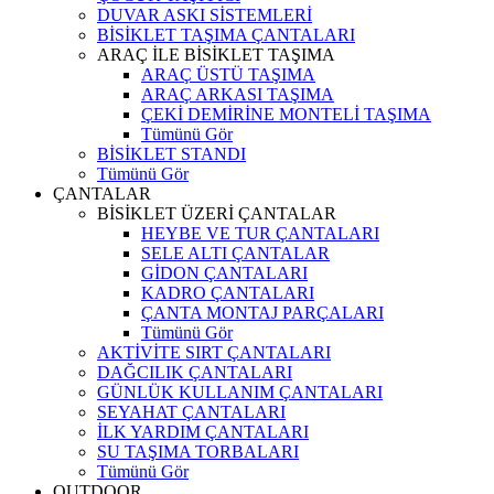
DUVAR ASKI SİSTEMLERİ
BİSİKLET TAŞIMA ÇANTALARI
ARAÇ İLE BİSİKLET TAŞIMA
ARAÇ ÜSTÜ TAŞIMA
ARAÇ ARKASI TAŞIMA
ÇEKİ DEMİRİNE MONTELİ TAŞIMA
Tümünü Gör
BİSİKLET STANDI
Tümünü Gör
ÇANTALAR
BİSİKLET ÜZERİ ÇANTALAR
HEYBE VE TUR ÇANTALARI
SELE ALTI ÇANTALAR
GİDON ÇANTALARI
KADRO ÇANTALARI
ÇANTA MONTAJ PARÇALARI
Tümünü Gör
AKTİVİTE SIRT ÇANTALARI
DAĞCILIK ÇANTALARI
GÜNLÜK KULLANIM ÇANTALARI
SEYAHAT ÇANTALARI
İLK YARDIM ÇANTALARI
SU TAŞIMA TORBALARI
Tümünü Gör
OUTDOOR