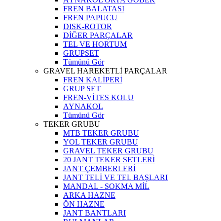
FREN BALATASI
FREN PAPUCU
DISK-ROTOR
DİĞER PARÇALAR
TEL VE HORTUM
GRUPSET
Tümünü Gör
GRAVEL HAREKETLİ PARÇALAR
FREN KALİPERİ
GRUP SET
FREN-VİTES KOLU
AYNAKOL
Tümünü Gör
TEKER GRUBU
MTB TEKER GRUBU
YOL TEKER GRUBU
GRAVEL TEKER GRUBU
20 JANT TEKER SETLERİ
JANT ÇEMBERLERİ
JANT TELİ VE TEL BAŞLARI
MANDAL - SOKMA MİL
ARKA HAZNE
ÖN HAZNE
JANT BANTLARI