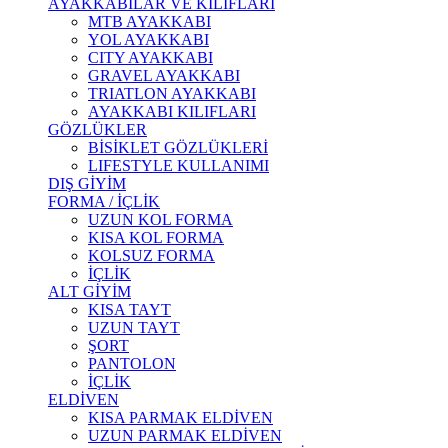
AYAKKABILAR VE KILIFLARI
MTB AYAKKABI
YOL AYAKKABI
CITY AYAKKABI
GRAVEL AYAKKABI
TRIATLON AYAKKABI
AYAKKABI KILIFLARI
GÖZLÜKLER
BİSİKLET GÖZLÜKLERİ
LIFESTYLE KULLANIMI
DIŞ GİYİM
FORMA / İÇLİK
UZUN KOL FORMA
KISA KOL FORMA
KOLSUZ FORMA
İÇLİK
ALT GİYİM
KISA TAYT
UZUN TAYT
ŞORT
PANTOLON
İÇLİK
ELDİVEN
KISA PARMAK ELDİVEN
UZUN PARMAK ELDİVEN