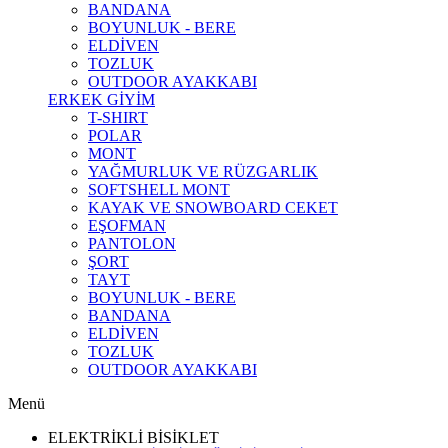
BANDANA
BOYUNLUK - BERE
ELDİVEN
TOZLUK
OUTDOOR AYAKKABI
ERKEK GİYİM
T-SHIRT
POLAR
MONT
YAĞMURLUK VE RÜZGARLIK
SOFTSHELL MONT
KAYAK VE SNOWBOARD CEKET
EŞOFMAN
PANTOLON
ŞORT
TAYT
BOYUNLUK - BERE
BANDANA
ELDİVEN
TOZLUK
OUTDOOR AYAKKABI
Menü
ELEKTRİKLİ BİSİKLET