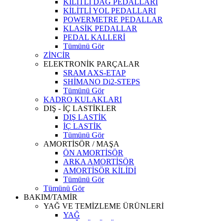
KİLİTLİ DAĞ PEDALLARI
KİLİTLİ YOL PEDALLARI
POWERMETRE PEDALLAR
KLASİK PEDALLAR
PEDAL KALLERİ
Tümünü Gör
ZİNCİR
ELEKTRONİK PARÇALAR
SRAM AXS-ETAP
SHİMANO Di2-STEPS
Tümünü Gör
KADRO KULAKLARI
DIŞ - İÇ LASTİKLER
DIŞ LASTİK
İÇ LASTİK
Tümünü Gör
AMORTİSÖR / MAŞA
ÖN AMORTİSÖR
ARKA AMORTİSÖR
AMORTİSÖR KİLİDİ
Tümünü Gör
Tümünü Gör
BAKIM/TAMİR
YAĞ VE TEMİZLEME ÜRÜNLERİ
YAĞ