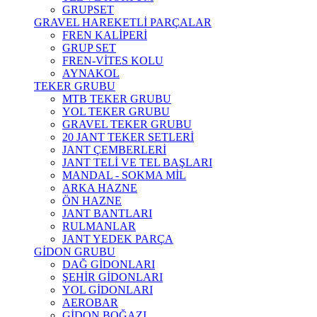
GRUPSET
GRAVEL HAREKETLİ PARÇALAR
FREN KALİPERİ
GRUP SET
FREN-VİTES KOLU
AYNAKOL
TEKER GRUBU
MTB TEKER GRUBU
YOL TEKER GRUBU
GRAVEL TEKER GRUBU
20 JANT TEKER SETLERİ
JANT ÇEMBERLERİ
JANT TELİ VE TEL BAŞLARI
MANDAL - SOKMA MİL
ARKA HAZNE
ÖN HAZNE
JANT BANTLARI
RULMANLAR
JANT YEDEK PARÇA
GİDON GRUBU
DAĞ GİDONLARI
ŞEHİR GİDONLARI
YOL GİDONLARI
AEROBAR
GİDON BOĞAZI