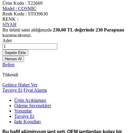
Ürün Kodu :
T22669
Model :
COSMIC
Renk Kodu :
ST039630
RENK :
SİYAH
Bu ürünü satın aldığınızda
230,00
TL değerinde
230
Parapuan
kazanacaksınız.
Adet
Sepete Ekle
Hemen Al
Beğen
Tükendi
Gelince Haber Ver
Tavsiye Et
Fiyat Alarmı
Ürün Açıklaması
Ödeme Seçenekleri
Yorumlar
Tavsiye Et
İade Koşulları
Bu hafif alüminyum jant seti, OEM jantlardan kolay bir