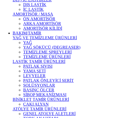
DIŞ LASTİK
İÇ LASTİK
AMORTİSÖR / MAŞA
ÖN AMORTİSÖR
ARKA AMORTİSÖR
AMORTİSÖR KİLİDİ
BAKIM/TAMİR
YAĞ VE TEMİZLEME ÜRÜNLERİ
YAĞ
YAĞ SÖKÜCÜ (DEGREASER)
TEMİZLEME SPREYLERİ
TEMİZLEME ÜRÜNLERİ
LASTİK TAMİR ÜRÜNLERİ
PATLAK SIVISI
YAMA SETİ
LEVYELER
PATLAK ÖNLEYİCİ ŞERİT
SOLÜSYONLAR
BASINÇ ÖLÇER
SİBOP MEKANİZMASI
BİSİKLET TAMİR ÜRÜNLERİ
ÇAKI ALYAN
ATÖLYE TAMİR ÜRÜNLERİ
GENEL ATOLYE ALETLERİ