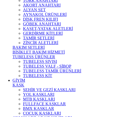
TORK ANAHTARI
AKORT ANAHTARI
ALYAN SET
AYNAKOL ÜRÜNLERİ
DİSK FREN KILIFI
GÖBEK ANAHTARI
KASET-YATAK ALETLERİ
GERDİRME KİTLERİ
TAMİR SETLERİ
ZİNCİR ALETLERİ
BAKIM SETLERİ
BİSİKLET BAKIM HİZMETİ
TUBELESS ÜRÜNLER
TUBELESS SIVISI
TUBELESS VALF - SİBOP
TUBELESS TAMİR ÜRÜNLERİ
TUBELESS KİT
GİYİM
KASK
ŞEHİR VE GEZİ KASKLARI
YOL KASKLARI
MTB KASKLARI
FULLFACE KASKLAR
BMX KASKLAR
ÇOCUK KASKLARI