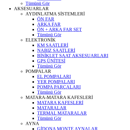
Tümünü Gör
AKSESUARLAR
AYDINLATMA SİSTEMLERİ
ÖN FAR
ARKA FAR
ÖN + ARKA FAR SET
Tümünü Gör
ELEKTRONİK
KM SAATLERİ
NABIZ SAATLERİ
BİSİKLET SAAT AKSESUARLARI
GPS ÜNİTESİ
Tümünü Gör
POMPALAR
EL POMPALARI
YER POMPALARI
POMPA PARÇALARI
Tümünü Gör
MATARA-MATARA KAFESLERİ
MATARA KAFESLERİ
MATARALAR
TERMAL MATARALAR
Tümünü Gör
AYNA
GİDONA MONTE AYNALAR