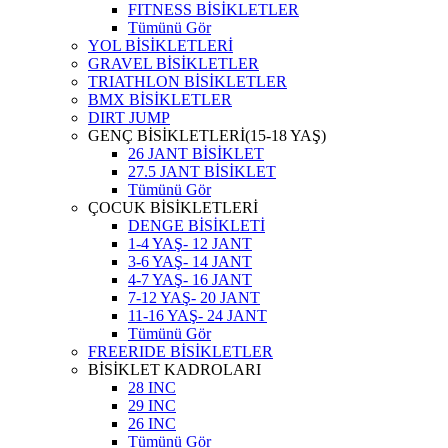
FITNESS BİSİKLETLER
Tümünü Gör
YOL BİSİKLETLERİ
GRAVEL BİSİKLETLER
TRIATHLON BİSİKLETLER
BMX BİSİKLETLER
DIRT JUMP
GENÇ BİSİKLETLERİ(15-18 YAŞ)
26 JANT BİSİKLET
27.5 JANT BİSİKLET
Tümünü Gör
ÇOCUK BİSİKLETLERİ
DENGE BİSİKLETİ
1-4 YAŞ- 12 JANT
3-6 YAŞ- 14 JANT
4-7 YAŞ- 16 JANT
7-12 YAŞ- 20 JANT
11-16 YAŞ- 24 JANT
Tümünü Gör
FREERIDE BİSİKLETLER
BİSİKLET KADROLARI
28 INC
29 INC
26 INC
Tümünü Gör