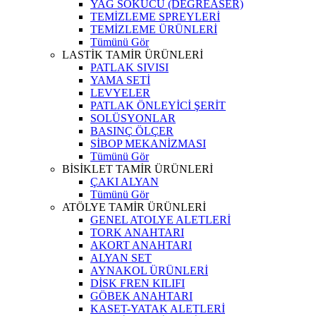
YAĞ SÖKÜCÜ (DEGREASER)
TEMİZLEME SPREYLERİ
TEMİZLEME ÜRÜNLERİ
Tümünü Gör
LASTİK TAMİR ÜRÜNLERİ
PATLAK SIVISI
YAMA SETİ
LEVYELER
PATLAK ÖNLEYİCİ ŞERİT
SOLÜSYONLAR
BASINÇ ÖLÇER
SİBOP MEKANİZMASI
Tümünü Gör
BİSİKLET TAMİR ÜRÜNLERİ
ÇAKI ALYAN
Tümünü Gör
ATÖLYE TAMİR ÜRÜNLERİ
GENEL ATOLYE ALETLERİ
TORK ANAHTARI
AKORT ANAHTARI
ALYAN SET
AYNAKOL ÜRÜNLERİ
DİSK FREN KILIFI
GÖBEK ANAHTARI
KASET-YATAK ALETLERİ