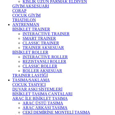
KIŞLIK UZUN PARMAK ELDİVEN
GİYİM AKSESUARI
ÇORAP
ÇOCUK GİYİM
TRIATHLON
ANTRENMAN
BİSİKLET TRAINER
INTERACTIVE TRAINER
SMART TRAINER
CLASSIC TRAINER
TRAINER AKSESUAR
BİSİKLET ROLLER
INTERACTIVE ROLLER
REZISTANSLI ROLLER
CLASSIC ROLLER
ROLLER AKSESUAR
TRAINER LASTİĞİ
TAŞIMA/SAKLAMA
ÇOCUK TAŞIYICI
DUVAR ASKI SİSTEMLERİ
BİSİKLET TAŞIMA ÇANTALARI
ARAÇ İLE BİSİKLET TAŞIMA
ARAÇ ÜSTÜ TAŞIMA
ARAÇ ARKASI TAŞIMA
ÇEKİ DEMİRİNE MONTELİ TAŞIMA