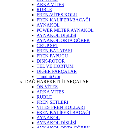
ARKA VİTES
RUBLE
FREN-VİTES KOLU
FREN KALİPERİ-BACAĞI
AYNAKOL
POWER METER AYNAKOL
AYNAKOL DİŞLİSİ
AYNAKOL ORTA GÖBEK
GRUP SET
FREN BALATASI
FREN PAPUCU
DISK-ROTOR
TEL VE HORTUM
DİĞER PARÇALAR
Tümünü Gör
DAĞ HAREKETLİ PARÇALAR
ÖN VİTES
ARKA VİTES
RUBLE
FREN SETLERİ
VİTES-FREN KOLLARI
FREN KALİPERİ-BACAĞI
AYNAKOL
AYNAKOL DİŞLİSİ
AYNAKOL ORTA GÖBEK