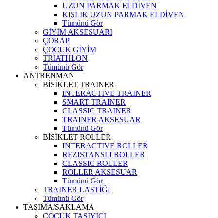
UZUN PARMAK ELDİVEN
KIŞLIK UZUN PARMAK ELDİVEN
Tümünü Gör
GİYİM AKSESUARI
ÇORAP
ÇOCUK GİYİM
TRIATHLON
Tümünü Gör
ANTRENMAN
BİSİKLET TRAINER
INTERACTIVE TRAINER
SMART TRAINER
CLASSIC TRAINER
TRAINER AKSESUAR
Tümünü Gör
BİSİKLET ROLLER
INTERACTIVE ROLLER
REZISTANSLI ROLLER
CLASSIC ROLLER
ROLLER AKSESUAR
Tümünü Gör
TRAINER LASTİĞİ
Tümünü Gör
TAŞIMA/SAKLAMA
ÇOCUK TAŞIYICI