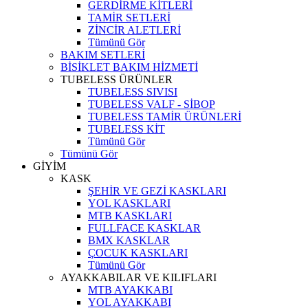
GERDİRME KİTLERİ
TAMİR SETLERİ
ZİNCİR ALETLERİ
Tümünü Gör
BAKIM SETLERİ
BİSİKLET BAKIM HİZMETİ
TUBELESS ÜRÜNLER
TUBELESS SIVISI
TUBELESS VALF - SİBOP
TUBELESS TAMİR ÜRÜNLERİ
TUBELESS KİT
Tümünü Gör
Tümünü Gör
GİYİM
KASK
ŞEHİR VE GEZİ KASKLARI
YOL KASKLARI
MTB KASKLARI
FULLFACE KASKLAR
BMX KASKLAR
ÇOCUK KASKLARI
Tümünü Gör
AYAKKABILAR VE KILIFLARI
MTB AYAKKABI
YOL AYAKKABI