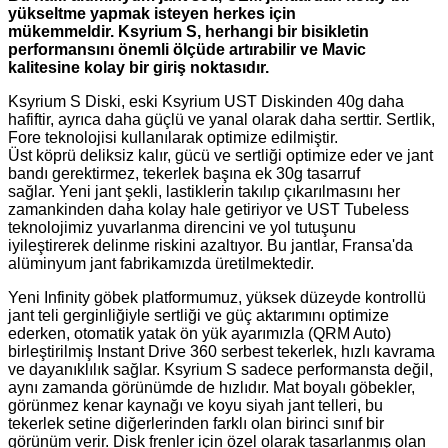
yükseltme yapmak isteyen herkes için
mükemmeldir. Ksyrium S, herhangi bir bisikletin
performansını önemli ölçüde artırabilir ve Mavic
kalitesine kolay bir giriş noktasıdır.
Ksyrium S Diski, eski Ksyrium UST Diskinden 40g daha
hafiftir, ayrıca daha güçlü ve yanal olarak daha serttir. Sertlik,
Fore teknolojisi kullanılarak optimize edilmiştir.
Üst köprü deliksiz kalır, gücü ve sertliği optimize eder ve jant
bandı gerektirmez, tekerlek başına ek 30g tasarruf
sağlar. Yeni jant şekli, lastiklerin takılıp çıkarılmasını her
zamankinden daha kolay hale getiriyor ve UST Tubeless
teknolojimiz yuvarlanma direncini ve yol tutuşunu
iyileştirerek delinme riskini azaltıyor. Bu jantlar, Fransa'da
alüminyum jant fabrikamızda üretilmektedir.
Yeni Infinity göbek platformumuz, yüksek düzeyde kontrollü
jant teli gerginliğiyle sertliği ve güç aktarımını optimize
ederken, otomatik yatak ön yük ayarımızla (QRM Auto)
birleştirilmiş Instant Drive 360 ​​serbest tekerlek, hızlı kavrama
ve dayanıklılık sağlar. Ksyrium S sadece performansta değil,
aynı zamanda görünümde de hızlıdır. Mat boyalı göbekler,
görünmez kenar kaynağı ve koyu siyah jant telleri, bu
tekerlek setine diğerlerinden farklı olan birinci sınıf bir
görünüm verir. Disk frenler için özel olarak tasarlanmış olan