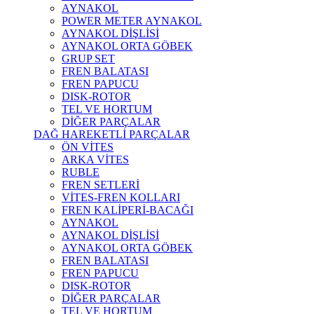
AYNAKOL
POWER METER AYNAKOL
AYNAKOL DİŞLİSİ
AYNAKOL ORTA GÖBEK
GRUP SET
FREN BALATASI
FREN PAPUCU
DISK-ROTOR
TEL VE HORTUM
DİĞER PARÇALAR
DAĞ HAREKETLİ PARÇALAR
ÖN VİTES
ARKA VİTES
RUBLE
FREN SETLERİ
VİTES-FREN KOLLARI
FREN KALİPERİ-BACAĞI
AYNAKOL
AYNAKOL DİŞLİSİ
AYNAKOL ORTA GÖBEK
FREN BALATASI
FREN PAPUCU
DISK-ROTOR
DİĞER PARÇALAR
TEL VE HORTUM