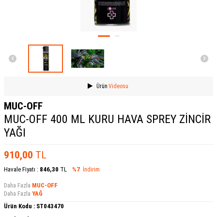
Ürün
Videosu
MUC-OFF
MUC-OFF 400 ML KURU HAVA SPREY ZİNCİR
YAĞI
910,00
TL
Havale Fiyatı :
846,30
TL
%7
İndirim
Daha Fazla
MUC-OFF
Daha Fazla
YAĞ
Ürün Kodu :
ST043470