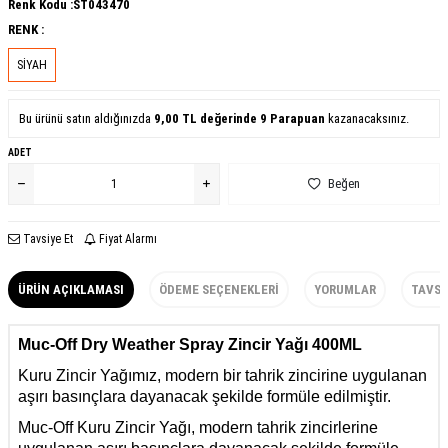
Renk Kodu :
ST043470
RENK :
SİYAH
Bu ürünü satın aldığınızda
9,00
TL değerinde
9
Parapuan
kazanacaksınız.
ADET
Beğen
Tavsiye Et
Fiyat Alarmı
ÜRÜN AÇIKLAMASI
ÖDEME SEÇENEKLERI
YORUMLAR
TAVSI
Muc-Off Dry Weather Spray Zincir Yağı 400ML
Kuru Zincir Yağımız, modern bir tahrik zincirine uygulanan
aşırı basınçlara dayanacak şekilde formüle edilmiştir.
Muc-Off Kuru Zincir Yağı, modern tahrik zincirlerine