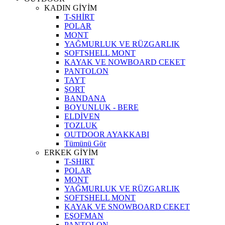
KADIN GİYİM
T-SHİRT
POLAR
MONT
YAĞMURLUK VE RÜZGARLIK
SOFTSHELL MONT
KAYAK VE NOWBOARD CEKET
PANTOLON
TAYT
ŞORT
BANDANA
BOYUNLUK - BERE
ELDİVEN
TOZLUK
OUTDOOR AYAKKABI
Tümünü Gör
ERKEK GİYİM
T-SHIRT
POLAR
MONT
YAĞMURLUK VE RÜZGARLIK
SOFTSHELL MONT
KAYAK VE SNOWBOARD CEKET
EŞOFMAN
PANTOLON