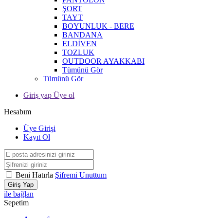
ŞORT
TAYT
BOYUNLUK - BERE
BANDANA
ELDİVEN
TOZLUK
OUTDOOR AYAKKABI
Tümünü Gör
Tümünü Gör
Giriş yap Üye ol
Hesabım
Üye Girişi
Kayıt Ol
Beni Hatırla
Şifremi Unuttum
Giriş Yap
ile bağlan
Sepetim