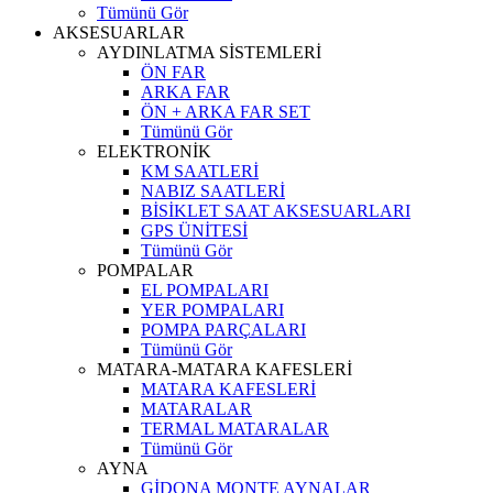
Tümünü Gör
AKSESUARLAR
AYDINLATMA SİSTEMLERİ
ÖN FAR
ARKA FAR
ÖN + ARKA FAR SET
Tümünü Gör
ELEKTRONİK
KM SAATLERİ
NABIZ SAATLERİ
BİSİKLET SAAT AKSESUARLARI
GPS ÜNİTESİ
Tümünü Gör
POMPALAR
EL POMPALARI
YER POMPALARI
POMPA PARÇALARI
Tümünü Gör
MATARA-MATARA KAFESLERİ
MATARA KAFESLERİ
MATARALAR
TERMAL MATARALAR
Tümünü Gör
AYNA
GİDONA MONTE AYNALAR