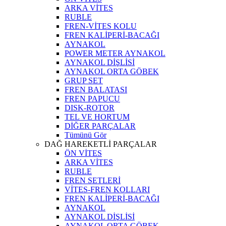
ARKA VİTES
RUBLE
FREN-VİTES KOLU
FREN KALİPERİ-BACAĞI
AYNAKOL
POWER METER AYNAKOL
AYNAKOL DİŞLİSİ
AYNAKOL ORTA GÖBEK
GRUP SET
FREN BALATASI
FREN PAPUCU
DISK-ROTOR
TEL VE HORTUM
DİĞER PARÇALAR
Tümünü Gör
DAĞ HAREKETLİ PARÇALAR
ÖN VİTES
ARKA VİTES
RUBLE
FREN SETLERİ
VİTES-FREN KOLLARI
FREN KALİPERİ-BACAĞI
AYNAKOL
AYNAKOL DİŞLİSİ
AYNAKOL ORTA GÖBEK