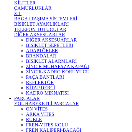
KİLİTLER
ÇAMURLUKLAR
ZİL
BAGAJ TAŞIMA SİSTEMLERİ
BİSİKLET AYAKLIKLARI
TELEFON TUTUCULAR
DİĞER AKSESUARLAR
DİĞER AKSESUARLAR
BİSİKLET SEPETLERİ
ADAPTÖRLER
BRANDALAR
BİSİKLET ALARMLARI
ZİNCİR MUHAFAZA KAPAĞI
ZİNCİR-KADRO KORUYUCU
PAÇA BANTLARI
REFLEKTÖR
KİTAP DERGİ
KADRO MIKNATISI
PARÇALAR
YOL HAREKETLİ PARÇALAR
ÖN VİTES
ARKA VİTES
RUBLE
FREN-VİTES KOLU
FREN KALİPERİ-BACAĞI