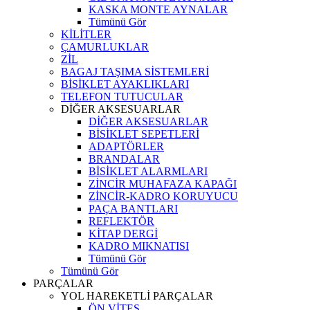
KASKA MONTE AYNALAR
Tümünü Gör
KİLİTLER
ÇAMURLUKLAR
ZİL
BAGAJ TAŞIMA SİSTEMLERİ
BİSİKLET AYAKLIKLARI
TELEFON TUTUCULAR
DİĞER AKSESUARLAR
DİĞER AKSESUARLAR
BİSİKLET SEPETLERİ
ADAPTÖRLER
BRANDALAR
BİSİKLET ALARMLARI
ZİNCİR MUHAFAZA KAPAĞI
ZİNCİR-KADRO KORUYUCU
PAÇA BANTLARI
REFLEKTÖR
KİTAP DERGİ
KADRO MIKNATISI
Tümünü Gör
Tümünü Gör
PARÇALAR
YOL HAREKETLİ PARÇALAR
ÖN VİTES