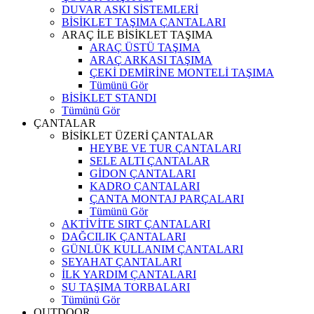
DUVAR ASKI SİSTEMLERİ
BİSİKLET TAŞIMA ÇANTALARI
ARAÇ İLE BİSİKLET TAŞIMA
ARAÇ ÜSTÜ TAŞIMA
ARAÇ ARKASI TAŞIMA
ÇEKİ DEMİRİNE MONTELİ TAŞIMA
Tümünü Gör
BİSİKLET STANDI
Tümünü Gör
ÇANTALAR
BİSİKLET ÜZERİ ÇANTALAR
HEYBE VE TUR ÇANTALARI
SELE ALTI ÇANTALAR
GİDON ÇANTALARI
KADRO ÇANTALARI
ÇANTA MONTAJ PARÇALARI
Tümünü Gör
AKTİVİTE SIRT ÇANTALARI
DAĞCILIK ÇANTALARI
GÜNLÜK KULLANIM ÇANTALARI
SEYAHAT ÇANTALARI
İLK YARDIM ÇANTALARI
SU TAŞIMA TORBALARI
Tümünü Gör
OUTDOOR