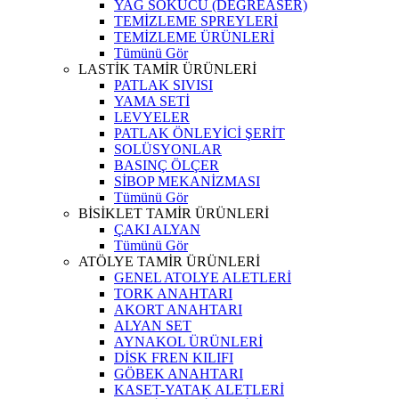
YAĞ SÖKÜCÜ (DEGREASER)
TEMİZLEME SPREYLERİ
TEMİZLEME ÜRÜNLERİ
Tümünü Gör
LASTİK TAMİR ÜRÜNLERİ
PATLAK SIVISI
YAMA SETİ
LEVYELER
PATLAK ÖNLEYİCİ ŞERİT
SOLÜSYONLAR
BASINÇ ÖLÇER
SİBOP MEKANİZMASI
Tümünü Gör
BİSİKLET TAMİR ÜRÜNLERİ
ÇAKI ALYAN
Tümünü Gör
ATÖLYE TAMİR ÜRÜNLERİ
GENEL ATOLYE ALETLERİ
TORK ANAHTARI
AKORT ANAHTARI
ALYAN SET
AYNAKOL ÜRÜNLERİ
DİSK FREN KILIFI
GÖBEK ANAHTARI
KASET-YATAK ALETLERİ