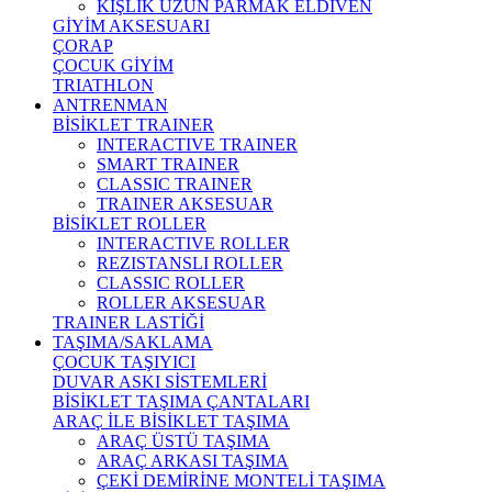
KIŞLIK UZUN PARMAK ELDİVEN
GİYİM AKSESUARI
ÇORAP
ÇOCUK GİYİM
TRIATHLON
ANTRENMAN
BİSİKLET TRAINER
INTERACTIVE TRAINER
SMART TRAINER
CLASSIC TRAINER
TRAINER AKSESUAR
BİSİKLET ROLLER
INTERACTIVE ROLLER
REZISTANSLI ROLLER
CLASSIC ROLLER
ROLLER AKSESUAR
TRAINER LASTİĞİ
TAŞIMA/SAKLAMA
ÇOCUK TAŞIYICI
DUVAR ASKI SİSTEMLERİ
BİSİKLET TAŞIMA ÇANTALARI
ARAÇ İLE BİSİKLET TAŞIMA
ARAÇ ÜSTÜ TAŞIMA
ARAÇ ARKASI TAŞIMA
ÇEKİ DEMİRİNE MONTELİ TAŞIMA