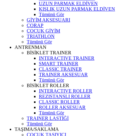
UZUN PARMAK ELDİVEN
KIŞLIK UZUN PARMAK ELDİVEN
Tümünü Gör
GİYİM AKSESUARI
ÇORAP
ÇOCUK GİYİM
TRIATHLON
Tümünü Gör
ANTRENMAN
BİSİKLET TRAINER
INTERACTIVE TRAINER
SMART TRAINER
CLASSIC TRAINER
TRAINER AKSESUAR
Tümünü Gör
BİSİKLET ROLLER
INTERACTIVE ROLLER
REZISTANSLI ROLLER
CLASSIC ROLLER
ROLLER AKSESUAR
Tümünü Gör
TRAINER LASTİĞİ
Tümünü Gör
TAŞIMA/SAKLAMA
ÇOCUK TAŞIYICI