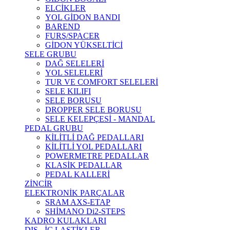
ELCİKLER
YOL GİDON BANDI
BAREND
FURŞ/SPACER
GİDON YÜKSELTİCİ
SELE GRUBU
DAĞ SELELERİ
YOL SELELERİ
TUR VE COMFORT SELELERİ
SELE KILIFI
SELE BORUSU
DROPPER SELE BORUSU
SELE KELEPÇESİ - MANDAL
PEDAL GRUBU
KİLİTLİ DAĞ PEDALLARI
KİLİTLİ YOL PEDALLARI
POWERMETRE PEDALLAR
KLASİK PEDALLAR
PEDAL KALLERİ
ZİNCİR
ELEKTRONİK PARÇALAR
SRAM AXS-ETAP
SHİMANO Di2-STEPS
KADRO KULAKLARI
DIŞ - İÇ LASTİKLER