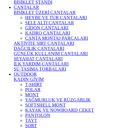
BİSİKLET STANDI
ÇANTALAR
BİSİKLET ÜZERİ ÇANTALAR
HEYBE VE TUR ÇANTALARI
SELE ALTI ÇANTALAR
GİDON ÇANTALARI
KADRO ÇANTALARI
ÇANTA MONTAJ PARÇALARI
AKTİVİTE SIRT ÇANTALARI
DAĞCILIK ÇANTALARI
GÜNLÜK KULLANIM ÇANTALARI
SEYAHAT ÇANTALARI
İLK YARDIM ÇANTALARI
SU TAŞIMA TORBALARI
OUTDOOR
KADIN GİYİM
T-SHİRT
POLAR
MONT
YAĞMURLUK VE RÜZGARLIK
SOFTSHELL MONT
KAYAK VE NOWBOARD CEKET
PANTOLON
TAYT
ŞORT