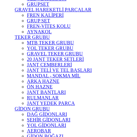
GRUPSET
GRAVEL HAREKETLİ PARÇALAR
FREN KALİPERİ
GRUP SET
FREN-VİTES KOLU
AYNAKOL
TEKER GRUBU
MTB TEKER GRUBU
YOL TEKER GRUBU
GRAVEL TEKER GRUBU
20 JANT TEKER SETLERİ
JANT ÇEMBERLERİ
JANT TELİ VE TEL BAŞLARI
MANDAL - SOKMA MİL
ARKA HAZNE
ÖN HAZNE
JANT BANTLARI
RULMANLAR
JANT YEDEK PARÇA
GİDON GRUBU
DAĞ GİDONLARI
ŞEHİR GİDONLARI
YOL GİDONLARI
AEROBAR
GİDON BOĞAZI