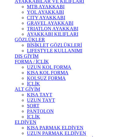
AYAKKABILAR VE KILIFLARI
MTB AYAKKABI
YOL AYAKKABI
CITY AYAKKABI
GRAVEL AYAKKABI
TRIATLON AYAKKABI
AYAKKABI KILIFLARI
GÖZLÜKLER
BİSİKLET GÖZLÜKLERİ
LIFESTYLE KULLANIMI
DIŞ GİYİM
FORMA / İÇLİK
UZUN KOL FORMA
KISA KOL FORMA
KOLSUZ FORMA
İÇLİK
ALT GİYİM
KISA TAYT
UZUN TAYT
ŞORT
PANTOLON
İÇLİK
ELDİVEN
KISA PARMAK ELDİVEN
UZUN PARMAK ELDİVEN