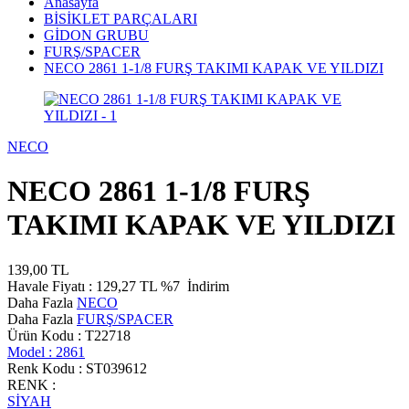
Anasayfa
BİSİKLET PARÇALARI
GİDON GRUBU
FURŞ/SPACER
NECO 2861 1-1/8 FURŞ TAKIMI KAPAK VE YILDIZI
NECO
NECO 2861 1-1/8 FURŞ
TAKIMI KAPAK VE YILDIZI
139,00
TL
Havale Fiyatı :
129,27
TL
%7
İndirim
Daha Fazla
NECO
Daha Fazla
FURŞ/SPACER
Ürün Kodu :
T22718
Model :
2861
Renk Kodu :
ST039612
RENK :
SİYAH