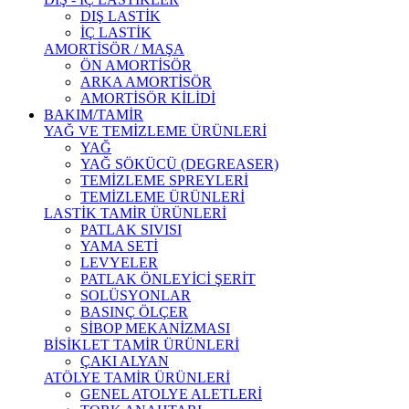
DIŞ LASTİK
İÇ LASTİK
AMORTİSÖR / MAŞA
ÖN AMORTİSÖR
ARKA AMORTİSÖR
AMORTİSÖR KİLİDİ
BAKIM/TAMİR
YAĞ VE TEMİZLEME ÜRÜNLERİ
YAĞ
YAĞ SÖKÜCÜ (DEGREASER)
TEMİZLEME SPREYLERİ
TEMİZLEME ÜRÜNLERİ
LASTİK TAMİR ÜRÜNLERİ
PATLAK SIVISI
YAMA SETİ
LEVYELER
PATLAK ÖNLEYİCİ ŞERİT
SOLÜSYONLAR
BASINÇ ÖLÇER
SİBOP MEKANİZMASI
BİSİKLET TAMİR ÜRÜNLERİ
ÇAKI ALYAN
ATÖLYE TAMİR ÜRÜNLERİ
GENEL ATOLYE ALETLERİ