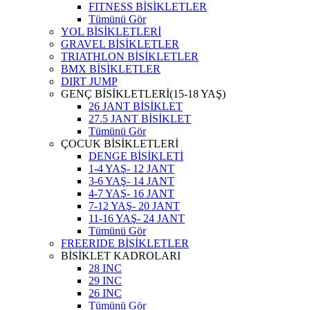
FITNESS BİSİKLETLER
Tümünü Gör
YOL BİSİKLETLERİ
GRAVEL BİSİKLETLER
TRIATHLON BİSİKLETLER
BMX BİSİKLETLER
DIRT JUMP
GENÇ BİSİKLETLERİ(15-18 YAŞ)
26 JANT BİSİKLET
27.5 JANT BİSİKLET
Tümünü Gör
ÇOCUK BİSİKLETLERİ
DENGE BİSİKLETİ
1-4 YAŞ- 12 JANT
3-6 YAŞ- 14 JANT
4-7 YAŞ- 16 JANT
7-12 YAŞ- 20 JANT
11-16 YAŞ- 24 JANT
Tümünü Gör
FREERIDE BİSİKLETLER
BİSİKLET KADROLARI
28 INC
29 INC
26 INC
Tümünü Gör