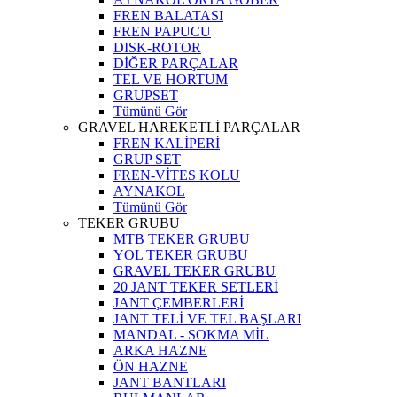
FREN BALATASI
FREN PAPUCU
DISK-ROTOR
DİĞER PARÇALAR
TEL VE HORTUM
GRUPSET
Tümünü Gör
GRAVEL HAREKETLİ PARÇALAR
FREN KALİPERİ
GRUP SET
FREN-VİTES KOLU
AYNAKOL
Tümünü Gör
TEKER GRUBU
MTB TEKER GRUBU
YOL TEKER GRUBU
GRAVEL TEKER GRUBU
20 JANT TEKER SETLERİ
JANT ÇEMBERLERİ
JANT TELİ VE TEL BAŞLARI
MANDAL - SOKMA MİL
ARKA HAZNE
ÖN HAZNE
JANT BANTLARI