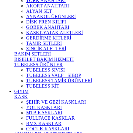
TORK ANAHTARI
AKORT ANAHTARI
ALYAN SET
AYNAKOL ÜRÜNLERİ
DİSK FREN KILIFI
GÖBEK ANAHTARI
KASET-YATAK ALETLERİ
GERDİRME KİTLERİ
TAMİR SETLERİ
ZİNCİR ALETLERİ
BAKIM SETLERİ
BİSİKLET BAKIM HİZMETİ
TUBELESS ÜRÜNLER
TUBELESS SIVISI
TUBELESS VALF - SİBOP
TUBELESS TAMİR ÜRÜNLERİ
TUBELESS KİT
GİYİM
KASK
ŞEHİR VE GEZİ KASKLARI
YOL KASKLARI
MTB KASKLARI
FULLFACE KASKLAR
BMX KASKLAR
ÇOCUK KASKLARI