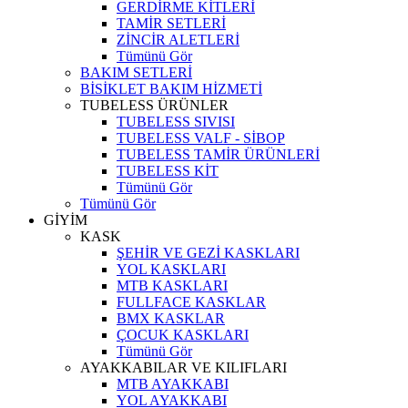
GERDİRME KİTLERİ
TAMİR SETLERİ
ZİNCİR ALETLERİ
Tümünü Gör
BAKIM SETLERİ
BİSİKLET BAKIM HİZMETİ
TUBELESS ÜRÜNLER
TUBELESS SIVISI
TUBELESS VALF - SİBOP
TUBELESS TAMİR ÜRÜNLERİ
TUBELESS KİT
Tümünü Gör
Tümünü Gör
GİYİM
KASK
ŞEHİR VE GEZİ KASKLARI
YOL KASKLARI
MTB KASKLARI
FULLFACE KASKLAR
BMX KASKLAR
ÇOCUK KASKLARI
Tümünü Gör
AYAKKABILAR VE KILIFLARI
MTB AYAKKABI
YOL AYAKKABI