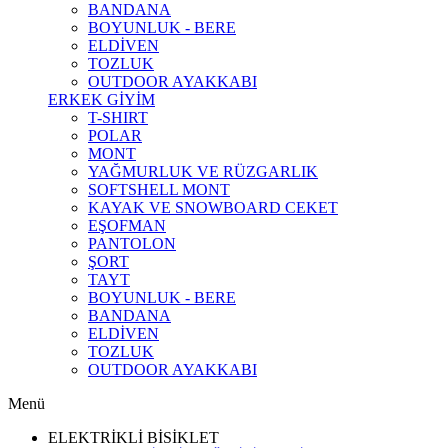
BANDANA
BOYUNLUK - BERE
ELDİVEN
TOZLUK
OUTDOOR AYAKKABI
ERKEK GİYİM
T-SHIRT
POLAR
MONT
YAĞMURLUK VE RÜZGARLIK
SOFTSHELL MONT
KAYAK VE SNOWBOARD CEKET
EŞOFMAN
PANTOLON
ŞORT
TAYT
BOYUNLUK - BERE
BANDANA
ELDİVEN
TOZLUK
OUTDOOR AYAKKABI
Menü
ELEKTRİKLİ BİSİKLET