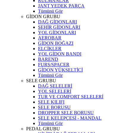
RULMANLAR
JANT YEDEK PARÇA
Tümünü Gör
GİDON GRUBU
DAĞ GİDONLARI
ŞEHİR GİDONLARI
YOL GİDONLARI
AEROBAR
GİDON BOĞAZI
ELCİKLER
YOL GİDON BANDI
BAREND
FURŞ/SPACER
GİDON YÜKSELTİCİ
Tümünü Gör
SELE GRUBU
DAĞ SELELERİ
YOL SELELERİ
TUR VE COMFORT SELELERİ
SELE KILIFI
SELE BORUSU
DROPPER SELE BORUSU
SELE KELEPÇESİ - MANDAL
Tümünü Gör
PEDAL GRUBU