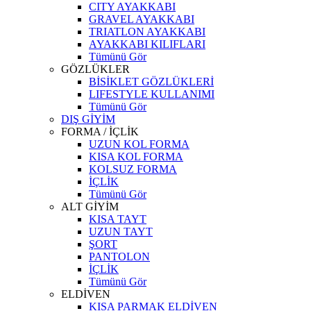
CITY AYAKKABI
GRAVEL AYAKKABI
TRIATLON AYAKKABI
AYAKKABI KILIFLARI
Tümünü Gör
GÖZLÜKLER
BİSİKLET GÖZLÜKLERİ
LIFESTYLE KULLANIMI
Tümünü Gör
DIŞ GİYİM
FORMA / İÇLİK
UZUN KOL FORMA
KISA KOL FORMA
KOLSUZ FORMA
İÇLİK
Tümünü Gör
ALT GİYİM
KISA TAYT
UZUN TAYT
ŞORT
PANTOLON
İÇLİK
Tümünü Gör
ELDİVEN
KISA PARMAK ELDİVEN