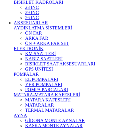
BİSİKLET KADROLARI
28 INC
29 INC
26 INC
AKSESUARLAR
AYDINLATMA SİSTEMLERİ
ÖN FAR
ARKA FAR
ÖN + ARKA FAR SET
ELEKTRONİK
KM SAATLERİ
NABIZ SAATLERİ
BİSİKLET SAAT AKSESUARLARI
GPS ÜNİTESİ
POMPALAR
EL POMPALARI
YER POMPALARI
POMPA PARÇALARI
MATARA-MATARA KAFESLERİ
MATARA KAFESLERİ
MATARALAR
TERMAL MATARALAR
AYNA
GİDONA MONTE AYNALAR
KASKA MONTE AYNALAR