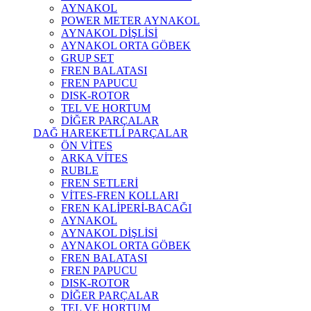
AYNAKOL
POWER METER AYNAKOL
AYNAKOL DİŞLİSİ
AYNAKOL ORTA GÖBEK
GRUP SET
FREN BALATASI
FREN PAPUCU
DISK-ROTOR
TEL VE HORTUM
DİĞER PARÇALAR
DAĞ HAREKETLİ PARÇALAR
ÖN VİTES
ARKA VİTES
RUBLE
FREN SETLERİ
VİTES-FREN KOLLARI
FREN KALİPERİ-BACAĞI
AYNAKOL
AYNAKOL DİŞLİSİ
AYNAKOL ORTA GÖBEK
FREN BALATASI
FREN PAPUCU
DISK-ROTOR
DİĞER PARÇALAR
TEL VE HORTUM