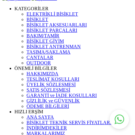
KATEGORİLER
ELEKTRİKLİ BİSİKLET
BİSİKLET
BİSİKLET AKSESUARLARI
BİSİKLET PARÇALARI
BAKIM/TAMİR
BİSİKLET GİYİM
BİSİKLET ANTRENMAN
TAŞIMA/SAKLAMA
ÇANTALAR
OUTDOOR
ÖNEMLİ BİLGİLER
HAKKIMIZDA
TESLİMAT KOŞULLARI
ÜYELİK SÖZLEŞMESİ
SATIŞ SÖZLEŞMESİ
GARANTİ ve İADE KOŞULLARI
GİZLİLİK ve GÜVENLİK
ÖDEME BİLGİLERİ
HIZLI ERŞİM
ANA SAYFA
BİSİKLET TEKNİK SERVİS FİYATLARI
İNDİRİMDEKİLER
MARKALARIMIZ