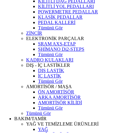
KİLİTLİ DAĞ PEDALLARI
KİLİTLİ YOL PEDALLARI
POWERMETRE PEDALLAR
KLASİK PEDALLAR
PEDAL KALLERİ
Tümünü Gör
ZİNCİR
ELEKTRONİK PARÇALAR
SRAM AXS-ETAP
SHİMANO Di2-STEPS
Tümünü Gör
KADRO KULAKLARI
DIŞ - İÇ LASTİKLER
DIŞ LASTİK
İÇ LASTİK
Tümünü Gör
AMORTİSÖR / MAŞA
ÖN AMORTİSÖR
ARKA AMORTİSÖR
AMORTİSÖR KİLİDİ
Tümünü Gör
Tümünü Gör
BAKIM/TAMİR
YAĞ VE TEMİZLEME ÜRÜNLERİ
YAĞ