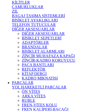
KİLİTLER
ÇAMURLUKLAR
ZİL
BAGAJ TAŞIMA SİSTEMLERİ
BİSİKLET AYAKLIKLARI
TELEFON TUTUCULAR
DİĞER AKSESUARLAR
DİĞER AKSESUARLAR
BİSİKLET SEPETLERİ
ADAPTÖRLER
BRANDALAR
BİSİKLET ALARMLARI
ZİNCİR MUHAFAZA KAPAĞI
ZİNCİR-KADRO KORUYUCU
PAÇA BANTLARI
REFLEKTÖR
KİTAP DERGİ
KADRO MIKNATISI
PARÇALAR
YOL HAREKETLİ PARÇALAR
ÖN VİTES
ARKA VİTES
RUBLE
FREN-VİTES KOLU
FREN KALİPERİ-BACAĞI