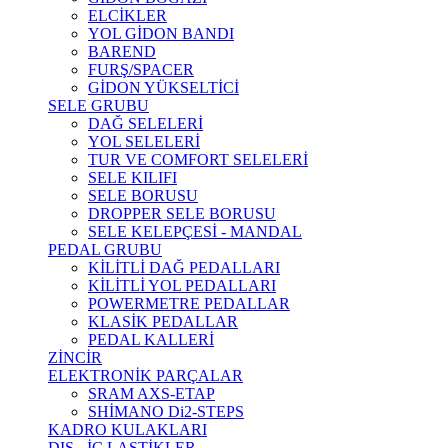
ELCİKLER
YOL GİDON BANDI
BAREND
FURŞ/SPACER
GİDON YÜKSELTİCİ
SELE GRUBU
DAĞ SELELERİ
YOL SELELERİ
TUR VE COMFORT SELELERİ
SELE KILIFI
SELE BORUSU
DROPPER SELE BORUSU
SELE KELEPÇESİ - MANDAL
PEDAL GRUBU
KİLİTLİ DAĞ PEDALLARI
KİLİTLİ YOL PEDALLARI
POWERMETRE PEDALLAR
KLASİK PEDALLAR
PEDAL KALLERİ
ZİNCİR
ELEKTRONİK PARÇALAR
SRAM AXS-ETAP
SHİMANO Di2-STEPS
KADRO KULAKLARI
DIŞ - İÇ LASTİKLER