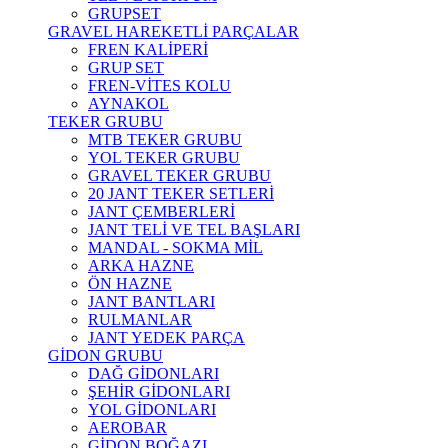
GRUPSET
GRAVEL HAREKETLİ PARÇALAR
FREN KALİPERİ
GRUP SET
FREN-VİTES KOLU
AYNAKOL
TEKER GRUBU
MTB TEKER GRUBU
YOL TEKER GRUBU
GRAVEL TEKER GRUBU
20 JANT TEKER SETLERİ
JANT ÇEMBERLERİ
JANT TELİ VE TEL BAŞLARI
MANDAL - SOKMA MİL
ARKA HAZNE
ÖN HAZNE
JANT BANTLARI
RULMANLAR
JANT YEDEK PARÇA
GİDON GRUBU
DAĞ GİDONLARI
ŞEHİR GİDONLARI
YOL GİDONLARI
AEROBAR
GİDON BOĞAZI