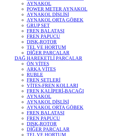
AYNAKOL
POWER METER AYNAKOL
AYNAKOL DİŞLİSİ
AYNAKOL ORTA GÖBEK
GRUP SET
FREN BALATASI
FREN PAPUCU
DISK-ROTOR
TEL VE HORTUM
DİĞER PARÇALAR
DAĞ HAREKETLİ PARÇALAR
ÖN VİTES
ARKA VİTES
RUBLE
FREN SETLERİ
VİTES-FREN KOLLARI
FREN KALİPERİ-BACAĞI
AYNAKOL
AYNAKOL DİŞLİSİ
AYNAKOL ORTA GÖBEK
FREN BALATASI
FREN PAPUCU
DISK-ROTOR
DİĞER PARÇALAR
TEL VE HORTUM