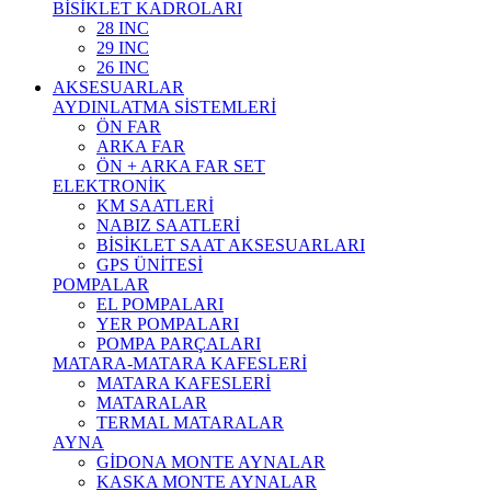
BİSİKLET KADROLARI
28 INC
29 INC
26 INC
AKSESUARLAR
AYDINLATMA SİSTEMLERİ
ÖN FAR
ARKA FAR
ÖN + ARKA FAR SET
ELEKTRONİK
KM SAATLERİ
NABIZ SAATLERİ
BİSİKLET SAAT AKSESUARLARI
GPS ÜNİTESİ
POMPALAR
EL POMPALARI
YER POMPALARI
POMPA PARÇALARI
MATARA-MATARA KAFESLERİ
MATARA KAFESLERİ
MATARALAR
TERMAL MATARALAR
AYNA
GİDONA MONTE AYNALAR
KASKA MONTE AYNALAR