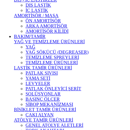
DIŞ LASTİK
İÇ LASTİK
AMORTİSÖR / MAŞA
ÖN AMORTİSÖR
ARKA AMORTİSÖR
AMORTİSÖR KİLİDİ
BAKIM/TAMİR
YAĞ VE TEMİZLEME ÜRÜNLERİ
YAĞ
YAĞ SÖKÜCÜ (DEGREASER)
TEMİZLEME SPREYLERİ
TEMİZLEME ÜRÜNLERİ
LASTİK TAMİR ÜRÜNLERİ
PATLAK SIVISI
YAMA SETİ
LEVYELER
PATLAK ÖNLEYİCİ ŞERİT
SOLÜSYONLAR
BASINÇ ÖLÇER
SİBOP MEKANİZMASI
BİSİKLET TAMİR ÜRÜNLERİ
ÇAKI ALYAN
ATÖLYE TAMİR ÜRÜNLERİ
GENEL ATOLYE ALETLERİ