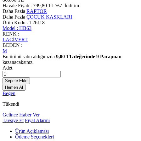
Havale Fiyatı :
799,80
TL
%7
İndirim
Daha Fazla
RAPTOR
Daha Fazla
ÇOCUK KASKLARI
Ürün Kodu :
T26118
Model :
HB63
RENK :
LACİVERT
BEDEN :
M
Bu ürünü satın aldığınızda
9,00
TL değerinde
9
Parapuan
kazanacaksınız.
Adet
Sepete Ekle
Hemen Al
Beğen
Tükendi
Gelince Haber Ver
Tavsiye Et
Fiyat Alarmı
Ürün Açıklaması
Ödeme Seçenekleri