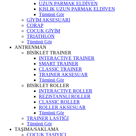
UZUN PARMAK ELDİVEN
KIŞLIK UZUN PARMAK ELDİVEN
Tümünü Gör
GİYİM AKSESUARI
ÇORAP
ÇOCUK GİYİM
TRIATHLON
Tümünü Gör
ANTRENMAN
BİSİKLET TRAINER
INTERACTIVE TRAINER
SMART TRAINER
CLASSIC TRAINER
TRAINER AKSESUAR
Tümünü Gör
BİSİKLET ROLLER
INTERACTIVE ROLLER
REZISTANSLI ROLLER
CLASSIC ROLLER
ROLLER AKSESUAR
Tümünü Gör
TRAINER LASTİĞİ
Tümünü Gör
TAŞIMA/SAKLAMA
ÇOCUK TAŞIYICI