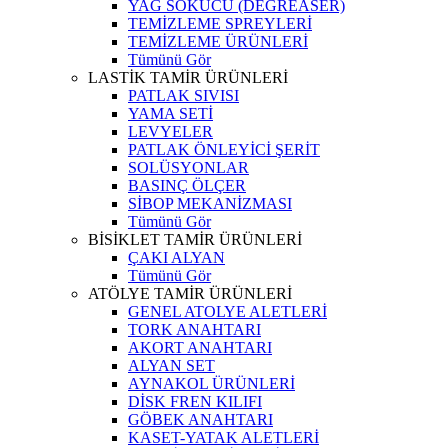
YAĞ SÖKÜCÜ (DEGREASER)
TEMİZLEME SPREYLERİ
TEMİZLEME ÜRÜNLERİ
Tümünü Gör
LASTİK TAMİR ÜRÜNLERİ
PATLAK SIVISI
YAMA SETİ
LEVYELER
PATLAK ÖNLEYİCİ ŞERİT
SOLÜSYONLAR
BASINÇ ÖLÇER
SİBOP MEKANİZMASI
Tümünü Gör
BİSİKLET TAMİR ÜRÜNLERİ
ÇAKI ALYAN
Tümünü Gör
ATÖLYE TAMİR ÜRÜNLERİ
GENEL ATOLYE ALETLERİ
TORK ANAHTARI
AKORT ANAHTARI
ALYAN SET
AYNAKOL ÜRÜNLERİ
DİSK FREN KILIFI
GÖBEK ANAHTARI
KASET-YATAK ALETLERİ