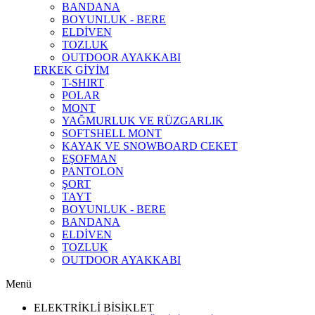
BANDANA
BOYUNLUK - BERE
ELDİVEN
TOZLUK
OUTDOOR AYAKKABI
ERKEK GİYİM
T-SHIRT
POLAR
MONT
YAĞMURLUK VE RÜZGARLIK
SOFTSHELL MONT
KAYAK VE SNOWBOARD CEKET
EŞOFMAN
PANTOLON
ŞORT
TAYT
BOYUNLUK - BERE
BANDANA
ELDİVEN
TOZLUK
OUTDOOR AYAKKABI
Menü
ELEKTRİKLİ BİSİKLET