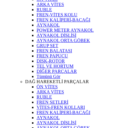
ARKA VİTES
RUBLE
FREN-VİTES KOLU
FREN KALİPERİ-BACAĞI
AYNAKOL
POWER METER AYNAKOL
AYNAKOL DİŞLİSİ
AYNAKOL ORTA GÖBEK
GRUP SET
FREN BALATASI
FREN PAPUCU
DISK-ROTOR
TEL VE HORTUM
DİĞER PARÇALAR
Tümünü Gör
DAĞ HAREKETLİ PARÇALAR
ÖN VİTES
ARKA VİTES
RUBLE
FREN SETLERİ
VİTES-FREN KOLLARI
FREN KALİPERİ-BACAĞI
AYNAKOL
AYNAKOL DİŞLİSİ
AYNAKOL ORTA GÖBEK