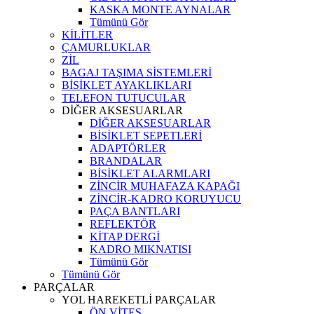
KASKA MONTE AYNALAR
Tümünü Gör
KİLİTLER
ÇAMURLUKLAR
ZİL
BAGAJ TAŞIMA SİSTEMLERİ
BİSİKLET AYAKLIKLARI
TELEFON TUTUCULAR
DİĞER AKSESUARLAR
DİĞER AKSESUARLAR
BİSİKLET SEPETLERİ
ADAPTÖRLER
BRANDALAR
BİSİKLET ALARMLARI
ZİNCİR MUHAFAZA KAPAĞI
ZİNCİR-KADRO KORUYUCU
PAÇA BANTLARI
REFLEKTÖR
KİTAP DERGİ
KADRO MIKNATISI
Tümünü Gör
Tümünü Gör
PARÇALAR
YOL HAREKETLİ PARÇALAR
ÖN VİTES