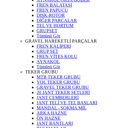
FREN BALATASI
FREN PAPUCU
DISK-ROTOR
DİĞER PARÇALAR
TEL VE HORTUM
GRUPSET
Tümünü Gör
GRAVEL HAREKETLİ PARÇALAR
FREN KALİPERİ
GRUP SET
FREN-VİTES KOLU
AYNAKOL
Tümünü Gör
TEKER GRUBU
MTB TEKER GRUBU
YOL TEKER GRUBU
GRAVEL TEKER GRUBU
20 JANT TEKER SETLERİ
JANT ÇEMBERLERİ
JANT TELİ VE TEL BAŞLARI
MANDAL - SOKMA MİL
ARKA HAZNE
ÖN HAZNE
JANT BANTLARI