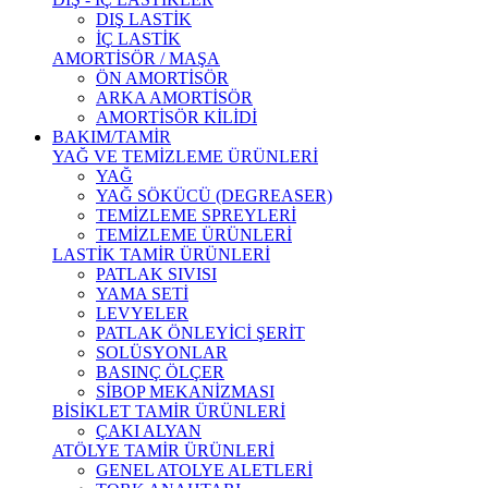
DIŞ LASTİK
İÇ LASTİK
AMORTİSÖR / MAŞA
ÖN AMORTİSÖR
ARKA AMORTİSÖR
AMORTİSÖR KİLİDİ
BAKIM/TAMİR
YAĞ VE TEMİZLEME ÜRÜNLERİ
YAĞ
YAĞ SÖKÜCÜ (DEGREASER)
TEMİZLEME SPREYLERİ
TEMİZLEME ÜRÜNLERİ
LASTİK TAMİR ÜRÜNLERİ
PATLAK SIVISI
YAMA SETİ
LEVYELER
PATLAK ÖNLEYİCİ ŞERİT
SOLÜSYONLAR
BASINÇ ÖLÇER
SİBOP MEKANİZMASI
BİSİKLET TAMİR ÜRÜNLERİ
ÇAKI ALYAN
ATÖLYE TAMİR ÜRÜNLERİ
GENEL ATOLYE ALETLERİ