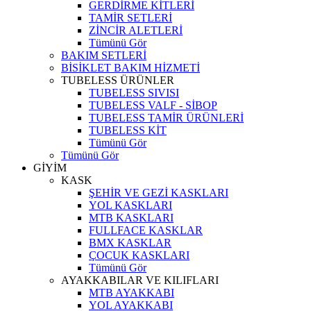
GERDİRME KİTLERİ
TAMİR SETLERİ
ZİNCİR ALETLERİ
Tümünü Gör
BAKIM SETLERİ
BİSİKLET BAKIM HİZMETİ
TUBELESS ÜRÜNLER
TUBELESS SIVISI
TUBELESS VALF - SİBOP
TUBELESS TAMİR ÜRÜNLERİ
TUBELESS KİT
Tümünü Gör
Tümünü Gör
GİYİM
KASK
ŞEHİR VE GEZİ KASKLARI
YOL KASKLARI
MTB KASKLARI
FULLFACE KASKLAR
BMX KASKLAR
ÇOCUK KASKLARI
Tümünü Gör
AYAKKABILAR VE KILIFLARI
MTB AYAKKABI
YOL AYAKKABI