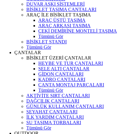
DUVAR ASKI SİSTEMLERİ
BİSİKLET TAŞIMA ÇANTALARI
ARAÇ İLE BİSİKLET TAŞIMA
ARAÇ ÜSTÜ TAŞIMA
ARAÇ ARKASI TAŞIMA
ÇEKİ DEMİRİNE MONTELİ TAŞIMA
Tümünü Gör
BİSİKLET STANDI
Tümünü Gör
ÇANTALAR
BİSİKLET ÜZERİ ÇANTALAR
HEYBE VE TUR ÇANTALARI
SELE ALTI ÇANTALAR
GİDON ÇANTALARI
KADRO ÇANTALARI
ÇANTA MONTAJ PARÇALARI
Tümünü Gör
AKTİVİTE SIRT ÇANTALARI
DAĞCILIK ÇANTALARI
GÜNLÜK KULLANIM ÇANTALARI
SEYAHAT ÇANTALARI
İLK YARDIM ÇANTALARI
SU TAŞIMA TORBALARI
Tümünü Gör
OUTDOOR