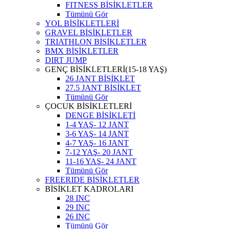
FITNESS BİSİKLETLER
Tümünü Gör
YOL BİSİKLETLERİ
GRAVEL BİSİKLETLER
TRIATHLON BİSİKLETLER
BMX BİSİKLETLER
DIRT JUMP
GENÇ BİSİKLETLERİ(15-18 YAŞ)
26 JANT BİSİKLET
27.5 JANT BİSİKLET
Tümünü Gör
ÇOCUK BİSİKLETLERİ
DENGE BİSİKLETİ
1-4 YAŞ- 12 JANT
3-6 YAŞ- 14 JANT
4-7 YAŞ- 16 JANT
7-12 YAŞ- 20 JANT
11-16 YAŞ- 24 JANT
Tümünü Gör
FREERIDE BİSİKLETLER
BİSİKLET KADROLARI
28 INC
29 INC
26 INC
Tümünü Gör