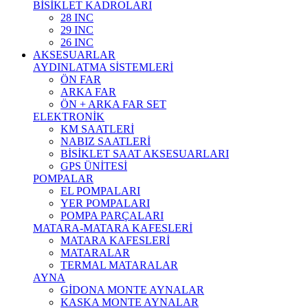
BİSİKLET KADROLARI
28 INC
29 INC
26 INC
AKSESUARLAR
AYDINLATMA SİSTEMLERİ
ÖN FAR
ARKA FAR
ÖN + ARKA FAR SET
ELEKTRONİK
KM SAATLERİ
NABIZ SAATLERİ
BİSİKLET SAAT AKSESUARLARI
GPS ÜNİTESİ
POMPALAR
EL POMPALARI
YER POMPALARI
POMPA PARÇALARI
MATARA-MATARA KAFESLERİ
MATARA KAFESLERİ
MATARALAR
TERMAL MATARALAR
AYNA
GİDONA MONTE AYNALAR
KASKA MONTE AYNALAR