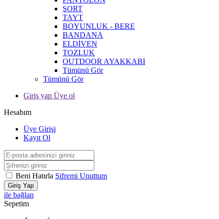
ŞORT
TAYT
BOYUNLUK - BERE
BANDANA
ELDİVEN
TOZLUK
OUTDOOR AYAKKABI
Tümünü Gör
Tümünü Gör
Giriş yap Üye ol
Hesabım
Üye Girişi
Kayıt Ol
Beni Hatırla
Şifremi Unuttum
Giriş Yap
ile bağlan
Sepetim