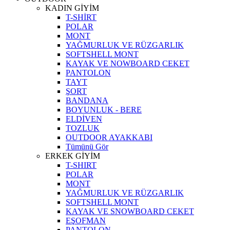
KADIN GİYİM
T-SHİRT
POLAR
MONT
YAĞMURLUK VE RÜZGARLIK
SOFTSHELL MONT
KAYAK VE NOWBOARD CEKET
PANTOLON
TAYT
ŞORT
BANDANA
BOYUNLUK - BERE
ELDİVEN
TOZLUK
OUTDOOR AYAKKABI
Tümünü Gör
ERKEK GİYİM
T-SHIRT
POLAR
MONT
YAĞMURLUK VE RÜZGARLIK
SOFTSHELL MONT
KAYAK VE SNOWBOARD CEKET
EŞOFMAN
PANTOLON