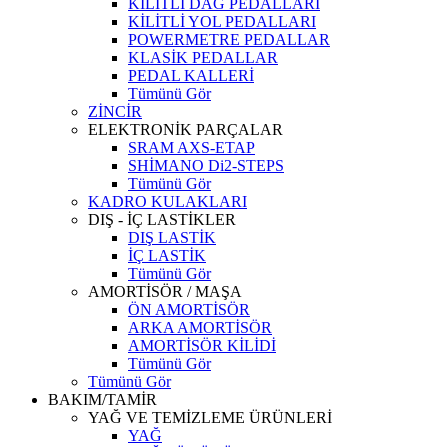
KİLİTLİ DAĞ PEDALLARI
KİLİTLİ YOL PEDALLARI
POWERMETRE PEDALLAR
KLASİK PEDALLAR
PEDAL KALLERİ
Tümünü Gör
ZİNCİR
ELEKTRONİK PARÇALAR
SRAM AXS-ETAP
SHİMANO Di2-STEPS
Tümünü Gör
KADRO KULAKLARI
DIŞ - İÇ LASTİKLER
DIŞ LASTİK
İÇ LASTİK
Tümünü Gör
AMORTİSÖR / MAŞA
ÖN AMORTİSÖR
ARKA AMORTİSÖR
AMORTİSÖR KİLİDİ
Tümünü Gör
Tümünü Gör
BAKIM/TAMİR
YAĞ VE TEMİZLEME ÜRÜNLERİ
YAĞ