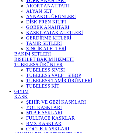
TORK ANAHTARI
AKORT ANAHTARI
ALYAN SET
AYNAKOL ÜRÜNLERİ
DİSK FREN KILIFI
GÖBEK ANAHTARI
KASET-YATAK ALETLERİ
GERDİRME KİTLERİ
TAMİR SETLERİ
ZİNCİR ALETLERİ
BAKIM SETLERİ
BİSİKLET BAKIM HİZMETİ
TUBELESS ÜRÜNLER
TUBELESS SIVISI
TUBELESS VALF - SİBOP
TUBELESS TAMİR ÜRÜNLERİ
TUBELESS KİT
GİYİM
KASK
ŞEHİR VE GEZİ KASKLARI
YOL KASKLARI
MTB KASKLARI
FULLFACE KASKLAR
BMX KASKLAR
ÇOCUK KASKLARI