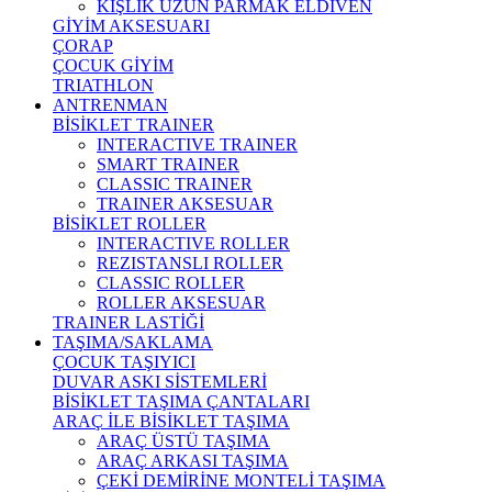
KIŞLIK UZUN PARMAK ELDİVEN
GİYİM AKSESUARI
ÇORAP
ÇOCUK GİYİM
TRIATHLON
ANTRENMAN
BİSİKLET TRAINER
INTERACTIVE TRAINER
SMART TRAINER
CLASSIC TRAINER
TRAINER AKSESUAR
BİSİKLET ROLLER
INTERACTIVE ROLLER
REZISTANSLI ROLLER
CLASSIC ROLLER
ROLLER AKSESUAR
TRAINER LASTİĞİ
TAŞIMA/SAKLAMA
ÇOCUK TAŞIYICI
DUVAR ASKI SİSTEMLERİ
BİSİKLET TAŞIMA ÇANTALARI
ARAÇ İLE BİSİKLET TAŞIMA
ARAÇ ÜSTÜ TAŞIMA
ARAÇ ARKASI TAŞIMA
ÇEKİ DEMİRİNE MONTELİ TAŞIMA