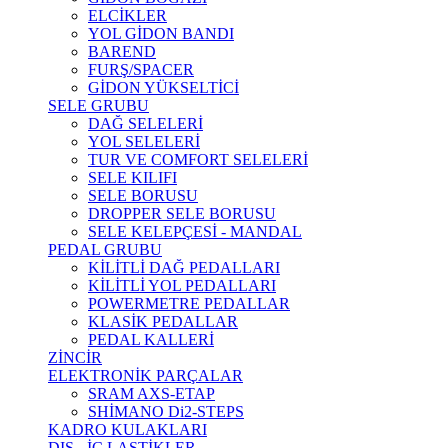
ELCİKLER
YOL GİDON BANDI
BAREND
FURŞ/SPACER
GİDON YÜKSELTİCİ
SELE GRUBU
DAĞ SELELERİ
YOL SELELERİ
TUR VE COMFORT SELELERİ
SELE KILIFI
SELE BORUSU
DROPPER SELE BORUSU
SELE KELEPÇESİ - MANDAL
PEDAL GRUBU
KİLİTLİ DAĞ PEDALLARI
KİLİTLİ YOL PEDALLARI
POWERMETRE PEDALLAR
KLASİK PEDALLAR
PEDAL KALLERİ
ZİNCİR
ELEKTRONİK PARÇALAR
SRAM AXS-ETAP
SHİMANO Di2-STEPS
KADRO KULAKLARI
DIŞ - İÇ LASTİKLER