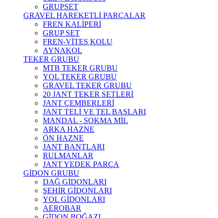
GRUPSET
GRAVEL HAREKETLİ PARÇALAR
FREN KALİPERİ
GRUP SET
FREN-VİTES KOLU
AYNAKOL
TEKER GRUBU
MTB TEKER GRUBU
YOL TEKER GRUBU
GRAVEL TEKER GRUBU
20 JANT TEKER SETLERİ
JANT ÇEMBERLERİ
JANT TELİ VE TEL BAŞLARI
MANDAL - SOKMA MİL
ARKA HAZNE
ÖN HAZNE
JANT BANTLARI
RULMANLAR
JANT YEDEK PARÇA
GİDON GRUBU
DAĞ GİDONLARI
ŞEHİR GİDONLARI
YOL GİDONLARI
AEROBAR
GİDON BOĞAZI