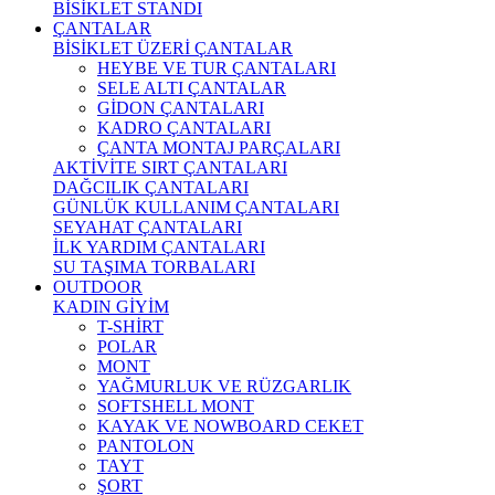
BİSİKLET STANDI
ÇANTALAR
BİSİKLET ÜZERİ ÇANTALAR
HEYBE VE TUR ÇANTALARI
SELE ALTI ÇANTALAR
GİDON ÇANTALARI
KADRO ÇANTALARI
ÇANTA MONTAJ PARÇALARI
AKTİVİTE SIRT ÇANTALARI
DAĞCILIK ÇANTALARI
GÜNLÜK KULLANIM ÇANTALARI
SEYAHAT ÇANTALARI
İLK YARDIM ÇANTALARI
SU TAŞIMA TORBALARI
OUTDOOR
KADIN GİYİM
T-SHİRT
POLAR
MONT
YAĞMURLUK VE RÜZGARLIK
SOFTSHELL MONT
KAYAK VE NOWBOARD CEKET
PANTOLON
TAYT
ŞORT