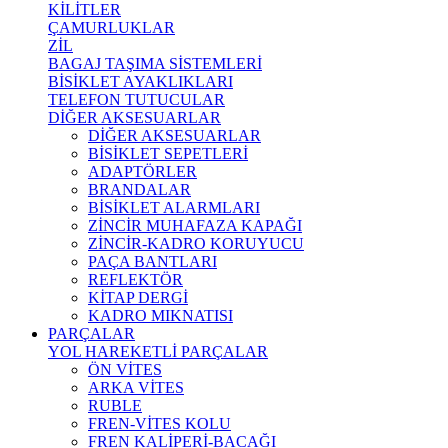
KİLİTLER
ÇAMURLUKLAR
ZİL
BAGAJ TAŞIMA SİSTEMLERİ
BİSİKLET AYAKLIKLARI
TELEFON TUTUCULAR
DİĞER AKSESUARLAR
DİĞER AKSESUARLAR
BİSİKLET SEPETLERİ
ADAPTÖRLER
BRANDALAR
BİSİKLET ALARMLARI
ZİNCİR MUHAFAZA KAPAĞI
ZİNCİR-KADRO KORUYUCU
PAÇA BANTLARI
REFLEKTÖR
KİTAP DERGİ
KADRO MIKNATISI
PARÇALAR
YOL HAREKETLİ PARÇALAR
ÖN VİTES
ARKA VİTES
RUBLE
FREN-VİTES KOLU
FREN KALİPERİ-BACAĞI