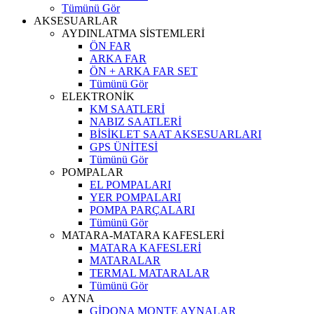
Tümünü Gör
AKSESUARLAR
AYDINLATMA SİSTEMLERİ
ÖN FAR
ARKA FAR
ÖN + ARKA FAR SET
Tümünü Gör
ELEKTRONİK
KM SAATLERİ
NABIZ SAATLERİ
BİSİKLET SAAT AKSESUARLARI
GPS ÜNİTESİ
Tümünü Gör
POMPALAR
EL POMPALARI
YER POMPALARI
POMPA PARÇALARI
Tümünü Gör
MATARA-MATARA KAFESLERİ
MATARA KAFESLERİ
MATARALAR
TERMAL MATARALAR
Tümünü Gör
AYNA
GİDONA MONTE AYNALAR