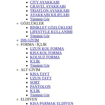
CITY AYAKKABI
GRAVEL AYAKKABI
TRIATLON AYAKKABI
AYAKKABI KILIFLARI
Tümünü Gör
GÖZLÜKLER
BİSİKLET GÖZLÜKLERİ
LIFESTYLE KULLANIMI
Tümünü Gör
DIŞ GİYİM
FORMA / İÇLİK
UZUN KOL FORMA
KISA KOL FORMA
KOLSUZ FORMA
İÇLİK
Tümünü Gör
ALT GİYİM
KISA TAYT
UZUN TAYT
ŞORT
PANTOLON
İÇLİK
Tümünü Gör
ELDİVEN
KISA PARMAK ELDİVEN