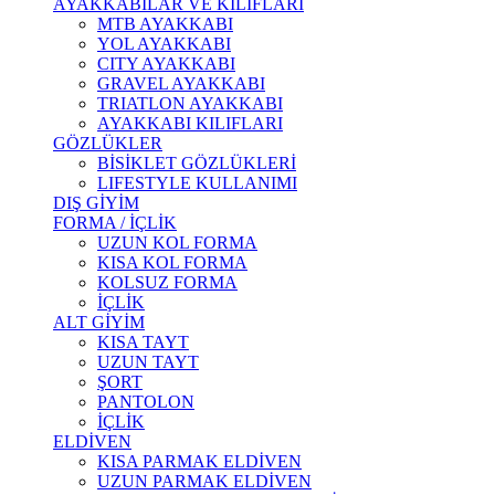
AYAKKABILAR VE KILIFLARI
MTB AYAKKABI
YOL AYAKKABI
CITY AYAKKABI
GRAVEL AYAKKABI
TRIATLON AYAKKABI
AYAKKABI KILIFLARI
GÖZLÜKLER
BİSİKLET GÖZLÜKLERİ
LIFESTYLE KULLANIMI
DIŞ GİYİM
FORMA / İÇLİK
UZUN KOL FORMA
KISA KOL FORMA
KOLSUZ FORMA
İÇLİK
ALT GİYİM
KISA TAYT
UZUN TAYT
ŞORT
PANTOLON
İÇLİK
ELDİVEN
KISA PARMAK ELDİVEN
UZUN PARMAK ELDİVEN