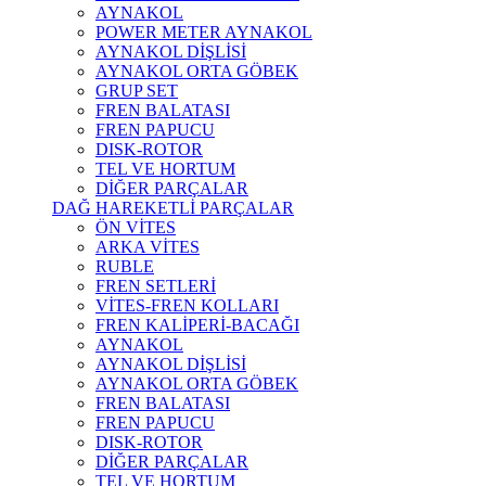
AYNAKOL
POWER METER AYNAKOL
AYNAKOL DİŞLİSİ
AYNAKOL ORTA GÖBEK
GRUP SET
FREN BALATASI
FREN PAPUCU
DISK-ROTOR
TEL VE HORTUM
DİĞER PARÇALAR
DAĞ HAREKETLİ PARÇALAR
ÖN VİTES
ARKA VİTES
RUBLE
FREN SETLERİ
VİTES-FREN KOLLARI
FREN KALİPERİ-BACAĞI
AYNAKOL
AYNAKOL DİŞLİSİ
AYNAKOL ORTA GÖBEK
FREN BALATASI
FREN PAPUCU
DISK-ROTOR
DİĞER PARÇALAR
TEL VE HORTUM