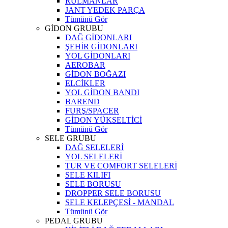
RULMANLAR
JANT YEDEK PARÇA
Tümünü Gör
GİDON GRUBU
DAĞ GİDONLARI
ŞEHİR GİDONLARI
YOL GİDONLARI
AEROBAR
GİDON BOĞAZI
ELCİKLER
YOL GİDON BANDI
BAREND
FURŞ/SPACER
GİDON YÜKSELTİCİ
Tümünü Gör
SELE GRUBU
DAĞ SELELERİ
YOL SELELERİ
TUR VE COMFORT SELELERİ
SELE KILIFI
SELE BORUSU
DROPPER SELE BORUSU
SELE KELEPÇESİ - MANDAL
Tümünü Gör
PEDAL GRUBU