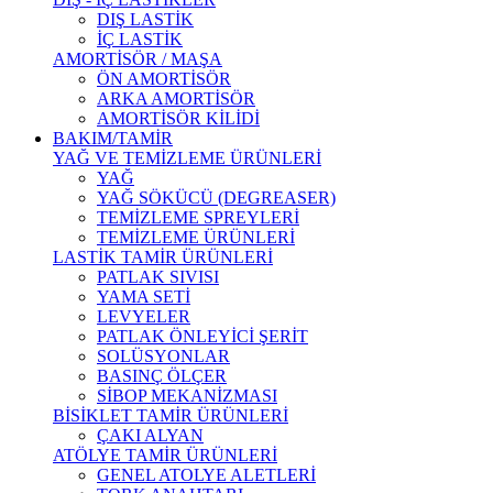
DIŞ LASTİK
İÇ LASTİK
AMORTİSÖR / MAŞA
ÖN AMORTİSÖR
ARKA AMORTİSÖR
AMORTİSÖR KİLİDİ
BAKIM/TAMİR
YAĞ VE TEMİZLEME ÜRÜNLERİ
YAĞ
YAĞ SÖKÜCÜ (DEGREASER)
TEMİZLEME SPREYLERİ
TEMİZLEME ÜRÜNLERİ
LASTİK TAMİR ÜRÜNLERİ
PATLAK SIVISI
YAMA SETİ
LEVYELER
PATLAK ÖNLEYİCİ ŞERİT
SOLÜSYONLAR
BASINÇ ÖLÇER
SİBOP MEKANİZMASI
BİSİKLET TAMİR ÜRÜNLERİ
ÇAKI ALYAN
ATÖLYE TAMİR ÜRÜNLERİ
GENEL ATOLYE ALETLERİ