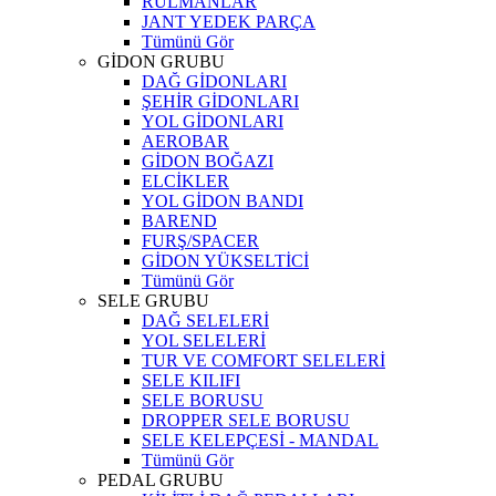
RULMANLAR
JANT YEDEK PARÇA
Tümünü Gör
GİDON GRUBU
DAĞ GİDONLARI
ŞEHİR GİDONLARI
YOL GİDONLARI
AEROBAR
GİDON BOĞAZI
ELCİKLER
YOL GİDON BANDI
BAREND
FURŞ/SPACER
GİDON YÜKSELTİCİ
Tümünü Gör
SELE GRUBU
DAĞ SELELERİ
YOL SELELERİ
TUR VE COMFORT SELELERİ
SELE KILIFI
SELE BORUSU
DROPPER SELE BORUSU
SELE KELEPÇESİ - MANDAL
Tümünü Gör
PEDAL GRUBU