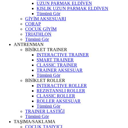
UZUN PARMAK ELDİVEN
KIŞLIK UZUN PARMAK ELDİVEN
Tümünü Gör
GİYİM AKSESUARI
ÇORAP
ÇOCUK GİYİM
TRIATHLON
Tümünü Gör
ANTRENMAN
BİSİKLET TRAINER
INTERACTIVE TRAINER
SMART TRAINER
CLASSIC TRAINER
TRAINER AKSESUAR
Tümünü Gör
BİSİKLET ROLLER
INTERACTIVE ROLLER
REZISTANSLI ROLLER
CLASSIC ROLLER
ROLLER AKSESUAR
Tümünü Gör
TRAINER LASTİĞİ
Tümünü Gör
TAŞIMA/SAKLAMA
ÇOCUK TAŞIYICI