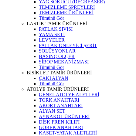
YAĞ SÖKÜCÜ (DEGREASER)
TEMİZLEME SPREYLERİ
TEMİZLEME ÜRÜNLERİ
Tümünü Gör
LASTİK TAMİR ÜRÜNLERİ
PATLAK SIVISI
YAMA SETİ
LEVYELER
PATLAK ÖNLEYİCİ ŞERİT
SOLÜSYONLAR
BASINÇ ÖLÇER
SİBOP MEKANİZMASI
Tümünü Gör
BİSİKLET TAMİR ÜRÜNLERİ
ÇAKI ALYAN
Tümünü Gör
ATÖLYE TAMİR ÜRÜNLERİ
GENEL ATOLYE ALETLERİ
TORK ANAHTARI
AKORT ANAHTARI
ALYAN SET
AYNAKOL ÜRÜNLERİ
DİSK FREN KILIFI
GÖBEK ANAHTARI
KASET-YATAK ALETLERİ