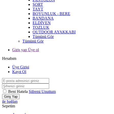
ŞORT
TAYT
BOYUNLUK - BERE
BANDANA
ELDİVEN
TOZLUK
OUTDOOR AYAKKABI
Tümünü Gör
Tümünü Gör
Giriş yap Üye ol
Hesabım
Üye Girişi
Kayıt Ol
Beni Hatırla
Şifremi Unuttum
Giriş Yap
ile bağlan
Sepetim