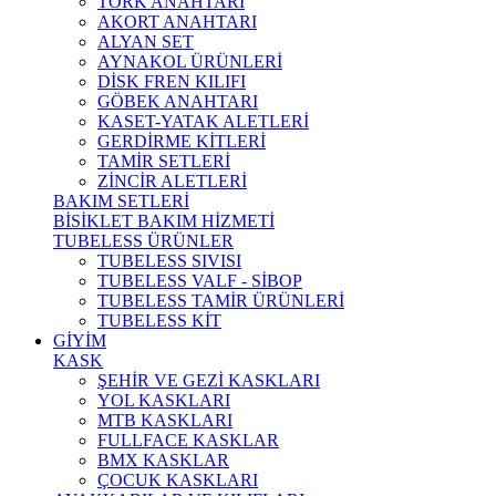
TORK ANAHTARI
AKORT ANAHTARI
ALYAN SET
AYNAKOL ÜRÜNLERİ
DİSK FREN KILIFI
GÖBEK ANAHTARI
KASET-YATAK ALETLERİ
GERDİRME KİTLERİ
TAMİR SETLERİ
ZİNCİR ALETLERİ
BAKIM SETLERİ
BİSİKLET BAKIM HİZMETİ
TUBELESS ÜRÜNLER
TUBELESS SIVISI
TUBELESS VALF - SİBOP
TUBELESS TAMİR ÜRÜNLERİ
TUBELESS KİT
GİYİM
KASK
ŞEHİR VE GEZİ KASKLARI
YOL KASKLARI
MTB KASKLARI
FULLFACE KASKLAR
BMX KASKLAR
ÇOCUK KASKLARI