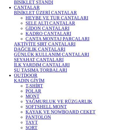
BİSİKLET STANDI
ÇANTALAR
BİSİKLET ÜZERİ ÇANTALAR
HEYBE VE TUR ÇANTALARI
SELE ALTI ÇANTALAR
GİDON ÇANTALARI
KADRO ÇANTALARI
ÇANTA MONTAJ PARÇALARI
AKTİVİTE SIRT ÇANTALARI
DAĞCILIK ÇANTALARI
GÜNLÜK KULLANIM ÇANTALARI
SEYAHAT ÇANTALARI
İLK YARDIM ÇANTALARI
SU TAŞIMA TORBALARI
OUTDOOR
KADIN GİYİM
T-SHİRT
POLAR
MONT
YAĞMURLUK VE RÜZGARLIK
SOFTSHELL MONT
KAYAK VE NOWBOARD CEKET
PANTOLON
TAYT
ŞORT