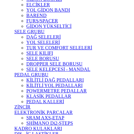
ELCİKLER
YOL GİDON BANDI
BAREND
FURŞ/SPACER
GİDON YÜKSELTİCİ
SELE GRUBU
DAĞ SELELERİ
YOL SELELERİ
TUR VE COMFORT SELELERİ
SELE KILIFI
SELE BORUSU
DROPPER SELE BORUSU
SELE KELEPÇESİ - MANDAL
PEDAL GRUBU
KİLİTLİ DAĞ PEDALLARI
KİLİTLİ YOL PEDALLARI
POWERMETRE PEDALLAR
KLASİK PEDALLAR
PEDAL KALLERİ
ZİNCİR
ELEKTRONİK PARÇALAR
SRAM AXS-ETAP
SHİMANO Di2-STEPS
KADRO KULAKLARI
DIŞ - İÇ LASTİKLER