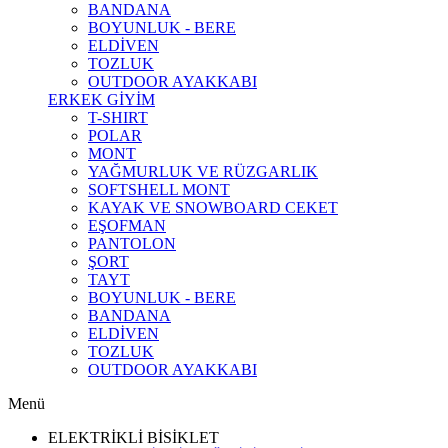
BANDANA
BOYUNLUK - BERE
ELDİVEN
TOZLUK
OUTDOOR AYAKKABI
ERKEK GİYİM
T-SHIRT
POLAR
MONT
YAĞMURLUK VE RÜZGARLIK
SOFTSHELL MONT
KAYAK VE SNOWBOARD CEKET
EŞOFMAN
PANTOLON
ŞORT
TAYT
BOYUNLUK - BERE
BANDANA
ELDİVEN
TOZLUK
OUTDOOR AYAKKABI
Menü
ELEKTRİKLİ BİSİKLET