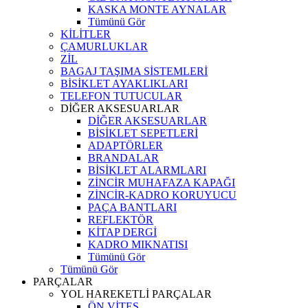
KASKA MONTE AYNALAR
Tümünü Gör
KİLİTLER
ÇAMURLUKLAR
ZİL
BAGAJ TAŞIMA SİSTEMLERİ
BİSİKLET AYAKLIKLARI
TELEFON TUTUCULAR
DİĞER AKSESUARLAR
DİĞER AKSESUARLAR
BİSİKLET SEPETLERİ
ADAPTÖRLER
BRANDALAR
BİSİKLET ALARMLARI
ZİNCİR MUHAFAZA KAPAĞI
ZİNCİR-KADRO KORUYUCU
PAÇA BANTLARI
REFLEKTÖR
KİTAP DERGİ
KADRO MIKNATISI
Tümünü Gör
Tümünü Gör
PARÇALAR
YOL HAREKETLİ PARÇALAR
ÖN VİTES