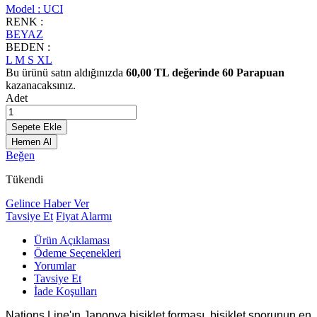
Model :
UCI
RENK :
BEYAZ
BEDEN :
L
M
S
XL
Bu ürünü satın aldığınızda
60,00
TL değerinde
60
Parapuan
kazanacaksınız.
Adet
Sepete Ekle
Hemen Al
Beğen
Tükendi
Gelince Haber Ver
Tavsiye Et
Fiyat Alarmı
Ürün Açıklaması
Ödeme Seçenekleri
Yorumlar
Tavsiye Et
İade Koşulları
Nations Line'ın Japonya bisiklet forması, bisiklet sporunun en