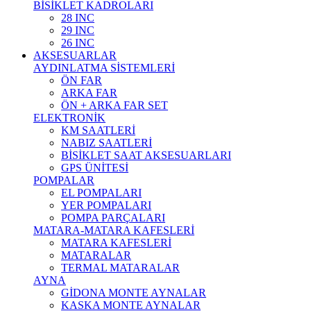
BİSİKLET KADROLARI
28 INC
29 INC
26 INC
AKSESUARLAR
AYDINLATMA SİSTEMLERİ
ÖN FAR
ARKA FAR
ÖN + ARKA FAR SET
ELEKTRONİK
KM SAATLERİ
NABIZ SAATLERİ
BİSİKLET SAAT AKSESUARLARI
GPS ÜNİTESİ
POMPALAR
EL POMPALARI
YER POMPALARI
POMPA PARÇALARI
MATARA-MATARA KAFESLERİ
MATARA KAFESLERİ
MATARALAR
TERMAL MATARALAR
AYNA
GİDONA MONTE AYNALAR
KASKA MONTE AYNALAR