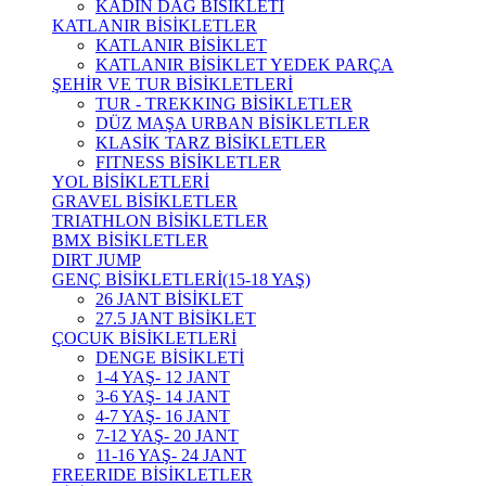
KADIN DAĞ BİSİKLETİ
KATLANIR BİSİKLETLER
KATLANIR BİSİKLET
KATLANIR BİSİKLET YEDEK PARÇA
ŞEHİR VE TUR BİSİKLETLERİ
TUR - TREKKING BİSİKLETLER
DÜZ MAŞA URBAN BİSİKLETLER
KLASİK TARZ BİSİKLETLER
FITNESS BİSİKLETLER
YOL BİSİKLETLERİ
GRAVEL BİSİKLETLER
TRIATHLON BİSİKLETLER
BMX BİSİKLETLER
DIRT JUMP
GENÇ BİSİKLETLERİ(15-18 YAŞ)
26 JANT BİSİKLET
27.5 JANT BİSİKLET
ÇOCUK BİSİKLETLERİ
DENGE BİSİKLETİ
1-4 YAŞ- 12 JANT
3-6 YAŞ- 14 JANT
4-7 YAŞ- 16 JANT
7-12 YAŞ- 20 JANT
11-16 YAŞ- 24 JANT
FREERIDE BİSİKLETLER