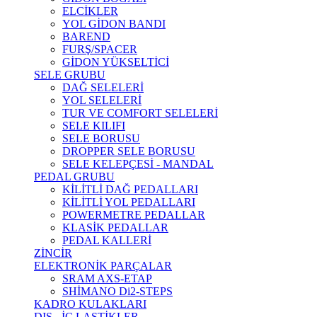
ELCİKLER
YOL GİDON BANDI
BAREND
FURŞ/SPACER
GİDON YÜKSELTİCİ
SELE GRUBU
DAĞ SELELERİ
YOL SELELERİ
TUR VE COMFORT SELELERİ
SELE KILIFI
SELE BORUSU
DROPPER SELE BORUSU
SELE KELEPÇESİ - MANDAL
PEDAL GRUBU
KİLİTLİ DAĞ PEDALLARI
KİLİTLİ YOL PEDALLARI
POWERMETRE PEDALLAR
KLASİK PEDALLAR
PEDAL KALLERİ
ZİNCİR
ELEKTRONİK PARÇALAR
SRAM AXS-ETAP
SHİMANO Di2-STEPS
KADRO KULAKLARI
DIŞ - İÇ LASTİKLER