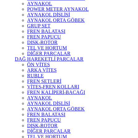
AYNAKOL
POWER METER AYNAKOL
AYNAKOL DİŞLİSİ
AYNAKOL ORTA GÖBEK
GRUP SET
FREN BALATASI
FREN PAPUCU
DISK-ROTOR
TEL VE HORTUM
DİĞER PARÇALAR
DAĞ HAREKETLİ PARÇALAR
ÖN VİTES
ARKA VİTES
RUBLE
FREN SETLERİ
VİTES-FREN KOLLARI
FREN KALİPERİ-BACAĞI
AYNAKOL
AYNAKOL DİŞLİSİ
AYNAKOL ORTA GÖBEK
FREN BALATASI
FREN PAPUCU
DISK-ROTOR
DİĞER PARÇALAR
TEL VE HORTUM