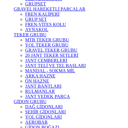
GRUPSET
GRAVEL HAREKETLİ PARÇALAR
FREN KALİPERİ
GRUP SET
FREN-VİTES KOLU
AYNAKOL
TEKER GRUBU
MTB TEKER GRUBU
YOL TEKER GRUBU
GRAVEL TEKER GRUBU
20 JANT TEKER SETLERİ
JANT ÇEMBERLERİ
JANT TELİ VE TEL BAŞLARI
MANDAL - SOKMA MİL
ARKA HAZNE
ÖN HAZNE
JANT BANTLARI
RULMANLAR
JANT YEDEK PARÇA
GİDON GRUBU
DAĞ GİDONLARI
ŞEHİR GİDONLARI
YOL GİDONLARI
AEROBAR
GİDON BOĞAZI