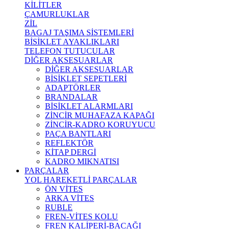
KİLİTLER
ÇAMURLUKLAR
ZİL
BAGAJ TAŞIMA SİSTEMLERİ
BİSİKLET AYAKLIKLARI
TELEFON TUTUCULAR
DİĞER AKSESUARLAR
DİĞER AKSESUARLAR
BİSİKLET SEPETLERİ
ADAPTÖRLER
BRANDALAR
BİSİKLET ALARMLARI
ZİNCİR MUHAFAZA KAPAĞI
ZİNCİR-KADRO KORUYUCU
PAÇA BANTLARI
REFLEKTÖR
KİTAP DERGİ
KADRO MIKNATISI
PARÇALAR
YOL HAREKETLİ PARÇALAR
ÖN VİTES
ARKA VİTES
RUBLE
FREN-VİTES KOLU
FREN KALİPERİ-BACAĞI