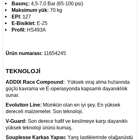
Basınç:
4,5-7,0 Bar (65-100 psi)
Maksimum yük:
70 kg
EPI:
127
E-Bisiklet:
E-25
Profil:
HS493A
Ürün numarası:
11654245
TEKNOLOJİ
ADDIX Race Compound:
Yüksek viraj alma hızlarında
güçlü kavrama ve E-operasyonda kapsamlı dayanıklılık
sunar.
Evolution Line:
Mümkün olan en iyi şey. En yüksek
dereceli malzemeler. Son teknoloji.
V-Guard:
Son derece hafif ve kesilmeye karşı dayanıklı
yüksek teknoloji ürünü kumaş.
Souplesse Karkas Yapısı:
Yarış lastiklerinde olağanüstü