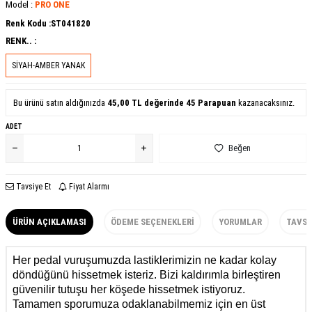
Model :
PRO ONE
Renk Kodu :
ST041820
RENK.. :
SİYAH-AMBER YANAK
Bu ürünü satın aldığınızda
45,00
TL değerinde
45
Parapuan
kazanacaksınız.
ADET
Beğen
Tavsiye Et
Fiyat Alarmı
ÜRÜN AÇIKLAMASI
ÖDEME SEÇENEKLERI
YORUMLAR
TAVSI
Her pedal vuruşumuzda lastiklerimizin ne kadar kolay
döndüğünü hissetmek isteriz. Bizi kaldırımla birleştiren
güvenilir tutuşu her köşede hissetmek istiyoruz.
Tamamen sporumuza odaklanabilmemiz için en üst