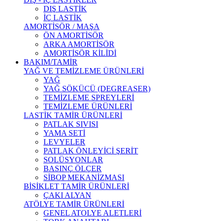
DIŞ LASTİK
İÇ LASTİK
AMORTİSÖR / MAŞA
ÖN AMORTİSÖR
ARKA AMORTİSÖR
AMORTİSÖR KİLİDİ
BAKIM/TAMİR
YAĞ VE TEMİZLEME ÜRÜNLERİ
YAĞ
YAĞ SÖKÜCÜ (DEGREASER)
TEMİZLEME SPREYLERİ
TEMİZLEME ÜRÜNLERİ
LASTİK TAMİR ÜRÜNLERİ
PATLAK SIVISI
YAMA SETİ
LEVYELER
PATLAK ÖNLEYİCİ ŞERİT
SOLÜSYONLAR
BASINÇ ÖLÇER
SİBOP MEKANİZMASI
BİSİKLET TAMİR ÜRÜNLERİ
ÇAKI ALYAN
ATÖLYE TAMİR ÜRÜNLERİ
GENEL ATOLYE ALETLERİ