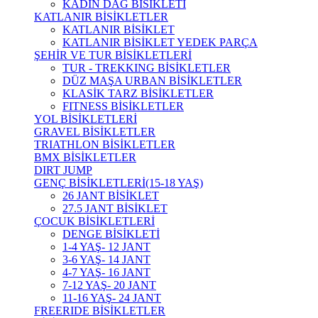
KADIN DAĞ BİSİKLETİ
KATLANIR BİSİKLETLER
KATLANIR BİSİKLET
KATLANIR BİSİKLET YEDEK PARÇA
ŞEHİR VE TUR BİSİKLETLERİ
TUR - TREKKING BİSİKLETLER
DÜZ MAŞA URBAN BİSİKLETLER
KLASİK TARZ BİSİKLETLER
FITNESS BİSİKLETLER
YOL BİSİKLETLERİ
GRAVEL BİSİKLETLER
TRIATHLON BİSİKLETLER
BMX BİSİKLETLER
DIRT JUMP
GENÇ BİSİKLETLERİ(15-18 YAŞ)
26 JANT BİSİKLET
27.5 JANT BİSİKLET
ÇOCUK BİSİKLETLERİ
DENGE BİSİKLETİ
1-4 YAŞ- 12 JANT
3-6 YAŞ- 14 JANT
4-7 YAŞ- 16 JANT
7-12 YAŞ- 20 JANT
11-16 YAŞ- 24 JANT
FREERIDE BİSİKLETLER