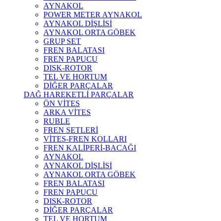
AYNAKOL
POWER METER AYNAKOL
AYNAKOL DİŞLİSİ
AYNAKOL ORTA GÖBEK
GRUP SET
FREN BALATASI
FREN PAPUCU
DISK-ROTOR
TEL VE HORTUM
DİĞER PARÇALAR
DAĞ HAREKETLİ PARÇALAR
ÖN VİTES
ARKA VİTES
RUBLE
FREN SETLERİ
VİTES-FREN KOLLARI
FREN KALİPERİ-BACAĞI
AYNAKOL
AYNAKOL DİŞLİSİ
AYNAKOL ORTA GÖBEK
FREN BALATASI
FREN PAPUCU
DISK-ROTOR
DİĞER PARÇALAR
TEL VE HORTUM