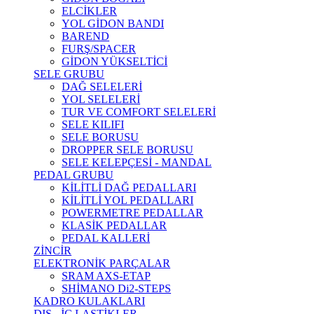
ELCİKLER
YOL GİDON BANDI
BAREND
FURŞ/SPACER
GİDON YÜKSELTİCİ
SELE GRUBU
DAĞ SELELERİ
YOL SELELERİ
TUR VE COMFORT SELELERİ
SELE KILIFI
SELE BORUSU
DROPPER SELE BORUSU
SELE KELEPÇESİ - MANDAL
PEDAL GRUBU
KİLİTLİ DAĞ PEDALLARI
KİLİTLİ YOL PEDALLARI
POWERMETRE PEDALLAR
KLASİK PEDALLAR
PEDAL KALLERİ
ZİNCİR
ELEKTRONİK PARÇALAR
SRAM AXS-ETAP
SHİMANO Di2-STEPS
KADRO KULAKLARI
DIŞ - İÇ LASTİKLER