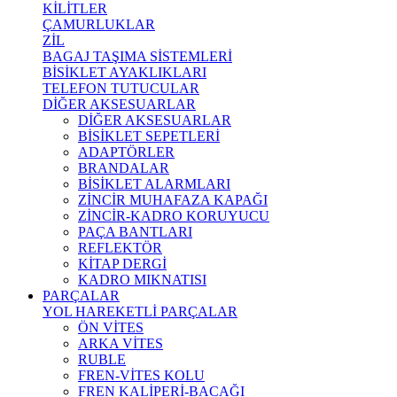
KİLİTLER
ÇAMURLUKLAR
ZİL
BAGAJ TAŞIMA SİSTEMLERİ
BİSİKLET AYAKLIKLARI
TELEFON TUTUCULAR
DİĞER AKSESUARLAR
DİĞER AKSESUARLAR
BİSİKLET SEPETLERİ
ADAPTÖRLER
BRANDALAR
BİSİKLET ALARMLARI
ZİNCİR MUHAFAZA KAPAĞI
ZİNCİR-KADRO KORUYUCU
PAÇA BANTLARI
REFLEKTÖR
KİTAP DERGİ
KADRO MIKNATISI
PARÇALAR
YOL HAREKETLİ PARÇALAR
ÖN VİTES
ARKA VİTES
RUBLE
FREN-VİTES KOLU
FREN KALİPERİ-BACAĞI