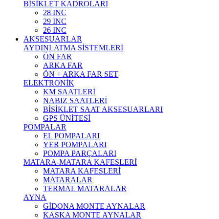
BİSİKLET KADROLARI
28 INC
29 INC
26 INC
AKSESUARLAR
AYDINLATMA SİSTEMLERİ
ÖN FAR
ARKA FAR
ÖN + ARKA FAR SET
ELEKTRONİK
KM SAATLERİ
NABIZ SAATLERİ
BİSİKLET SAAT AKSESUARLARI
GPS ÜNİTESİ
POMPALAR
EL POMPALARI
YER POMPALARI
POMPA PARÇALARI
MATARA-MATARA KAFESLERİ
MATARA KAFESLERİ
MATARALAR
TERMAL MATARALAR
AYNA
GİDONA MONTE AYNALAR
KASKA MONTE AYNALAR