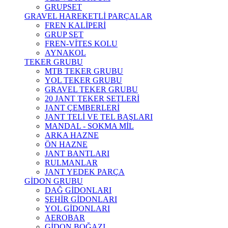
GRUPSET
GRAVEL HAREKETLİ PARÇALAR
FREN KALİPERİ
GRUP SET
FREN-VİTES KOLU
AYNAKOL
TEKER GRUBU
MTB TEKER GRUBU
YOL TEKER GRUBU
GRAVEL TEKER GRUBU
20 JANT TEKER SETLERİ
JANT ÇEMBERLERİ
JANT TELİ VE TEL BAŞLARI
MANDAL - SOKMA MİL
ARKA HAZNE
ÖN HAZNE
JANT BANTLARI
RULMANLAR
JANT YEDEK PARÇA
GİDON GRUBU
DAĞ GİDONLARI
ŞEHİR GİDONLARI
YOL GİDONLARI
AEROBAR
GİDON BOĞAZI