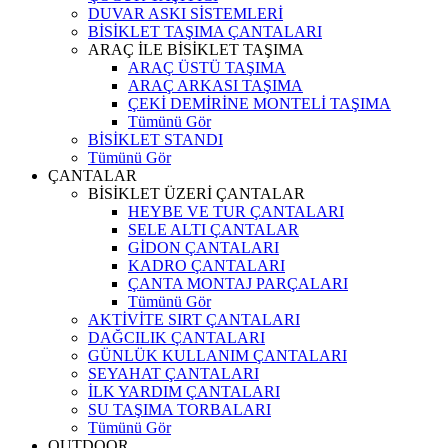
DUVAR ASKI SİSTEMLERİ
BİSİKLET TAŞIMA ÇANTALARI
ARAÇ İLE BİSİKLET TAŞIMA
ARAÇ ÜSTÜ TAŞIMA
ARAÇ ARKASI TAŞIMA
ÇEKİ DEMİRİNE MONTELİ TAŞIMA
Tümünü Gör
BİSİKLET STANDI
Tümünü Gör
ÇANTALAR
BİSİKLET ÜZERİ ÇANTALAR
HEYBE VE TUR ÇANTALARI
SELE ALTI ÇANTALAR
GİDON ÇANTALARI
KADRO ÇANTALARI
ÇANTA MONTAJ PARÇALARI
Tümünü Gör
AKTİVİTE SIRT ÇANTALARI
DAĞCILIK ÇANTALARI
GÜNLÜK KULLANIM ÇANTALARI
SEYAHAT ÇANTALARI
İLK YARDIM ÇANTALARI
SU TAŞIMA TORBALARI
Tümünü Gör
OUTDOOR