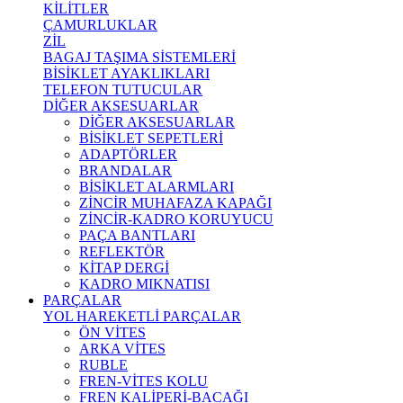
KİLİTLER
ÇAMURLUKLAR
ZİL
BAGAJ TAŞIMA SİSTEMLERİ
BİSİKLET AYAKLIKLARI
TELEFON TUTUCULAR
DİĞER AKSESUARLAR
DİĞER AKSESUARLAR
BİSİKLET SEPETLERİ
ADAPTÖRLER
BRANDALAR
BİSİKLET ALARMLARI
ZİNCİR MUHAFAZA KAPAĞI
ZİNCİR-KADRO KORUYUCU
PAÇA BANTLARI
REFLEKTÖR
KİTAP DERGİ
KADRO MIKNATISI
PARÇALAR
YOL HAREKETLİ PARÇALAR
ÖN VİTES
ARKA VİTES
RUBLE
FREN-VİTES KOLU
FREN KALİPERİ-BACAĞI