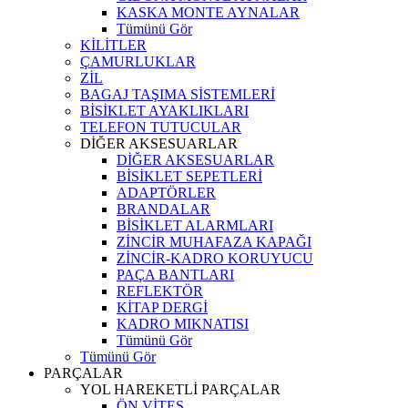
KASKA MONTE AYNALAR
Tümünü Gör
KİLİTLER
ÇAMURLUKLAR
ZİL
BAGAJ TAŞIMA SİSTEMLERİ
BİSİKLET AYAKLIKLARI
TELEFON TUTUCULAR
DİĞER AKSESUARLAR
DİĞER AKSESUARLAR
BİSİKLET SEPETLERİ
ADAPTÖRLER
BRANDALAR
BİSİKLET ALARMLARI
ZİNCİR MUHAFAZA KAPAĞI
ZİNCİR-KADRO KORUYUCU
PAÇA BANTLARI
REFLEKTÖR
KİTAP DERGİ
KADRO MIKNATISI
Tümünü Gör
Tümünü Gör
PARÇALAR
YOL HAREKETLİ PARÇALAR
ÖN VİTES