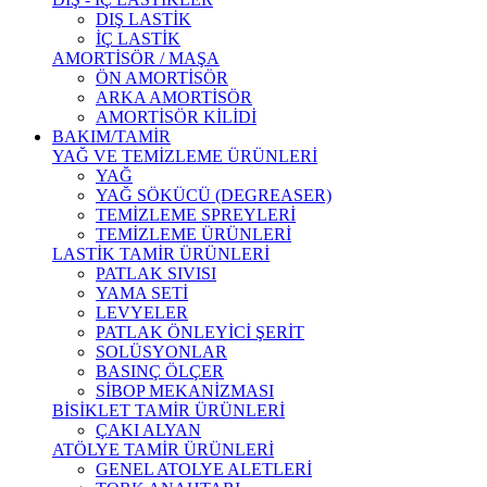
DIŞ LASTİK
İÇ LASTİK
AMORTİSÖR / MAŞA
ÖN AMORTİSÖR
ARKA AMORTİSÖR
AMORTİSÖR KİLİDİ
BAKIM/TAMİR
YAĞ VE TEMİZLEME ÜRÜNLERİ
YAĞ
YAĞ SÖKÜCÜ (DEGREASER)
TEMİZLEME SPREYLERİ
TEMİZLEME ÜRÜNLERİ
LASTİK TAMİR ÜRÜNLERİ
PATLAK SIVISI
YAMA SETİ
LEVYELER
PATLAK ÖNLEYİCİ ŞERİT
SOLÜSYONLAR
BASINÇ ÖLÇER
SİBOP MEKANİZMASI
BİSİKLET TAMİR ÜRÜNLERİ
ÇAKI ALYAN
ATÖLYE TAMİR ÜRÜNLERİ
GENEL ATOLYE ALETLERİ