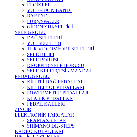
ELCİKLER
YOL GİDON BANDI
BAREND
FURŞ/SPACER
GİDON YÜKSELTİCİ
SELE GRUBU
DAĞ SELELERİ
YOL SELELERİ
TUR VE COMFORT SELELERİ
SELE KILIFI
SELE BORUSU
DROPPER SELE BORUSU
SELE KELEPÇESİ - MANDAL
PEDAL GRUBU
KİLİTLİ DAĞ PEDALLARI
KİLİTLİ YOL PEDALLARI
POWERMETRE PEDALLAR
KLASİK PEDALLAR
PEDAL KALLERİ
ZİNCİR
ELEKTRONİK PARÇALAR
SRAM AXS-ETAP
SHİMANO Di2-STEPS
KADRO KULAKLARI
DIŞ - İÇ LASTİKLER