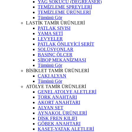
YAĞ SÖKÜCÜ (DEGREASER)
TEMİZLEME SPREYLERİ
TEMİZLEME ÜRÜNLERİ
Tümünü Gör
LASTİK TAMİR ÜRÜNLERİ
PATLAK SIVISI
YAMA SETİ
LEVYELER
PATLAK ÖNLEYİCİ ŞERİT
SOLÜSYONLAR
BASINÇ ÖLÇER
SİBOP MEKANİZMASI
Tümünü Gör
BİSİKLET TAMİR ÜRÜNLERİ
ÇAKI ALYAN
Tümünü Gör
ATÖLYE TAMİR ÜRÜNLERİ
GENEL ATOLYE ALETLERİ
TORK ANAHTARI
AKORT ANAHTARI
ALYAN SET
AYNAKOL ÜRÜNLERİ
DİSK FREN KILIFI
GÖBEK ANAHTARI
KASET-YATAK ALETLERİ