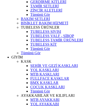
GERDİRME KİTLERİ
TAMİR SETLERİ
ZİNCİR ALETLERİ
Tümünü Gör
BAKIM SETLERİ
BİSİKLET BAKIM HİZMETİ
TUBELESS ÜRÜNLER
TUBELESS SIVISI
TUBELESS VALF - SİBOP
TUBELESS TAMİR ÜRÜNLERİ
TUBELESS KİT
Tümünü Gör
Tümünü Gör
GİYİM
KASK
ŞEHİR VE GEZİ KASKLARI
YOL KASKLARI
MTB KASKLARI
FULLFACE KASKLAR
BMX KASKLAR
ÇOCUK KASKLARI
Tümünü Gör
AYAKKABILAR VE KILIFLARI
MTB AYAKKABI
YOL AYAKKABI