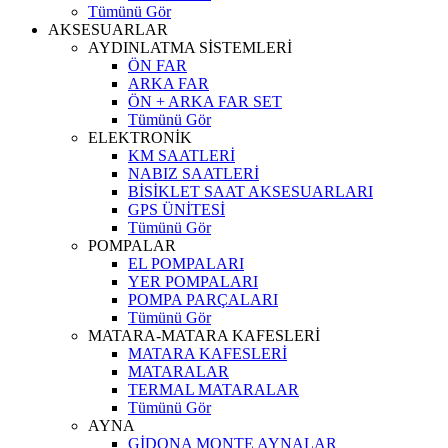
Tümünü Gör
AKSESUARLAR
AYDINLATMA SİSTEMLERİ
ÖN FAR
ARKA FAR
ÖN + ARKA FAR SET
Tümünü Gör
ELEKTRONİK
KM SAATLERİ
NABIZ SAATLERİ
BİSİKLET SAAT AKSESUARLARI
GPS ÜNİTESİ
Tümünü Gör
POMPALAR
EL POMPALARI
YER POMPALARI
POMPA PARÇALARI
Tümünü Gör
MATARA-MATARA KAFESLERİ
MATARA KAFESLERİ
MATARALAR
TERMAL MATARALAR
Tümünü Gör
AYNA
GİDONA MONTE AYNALAR