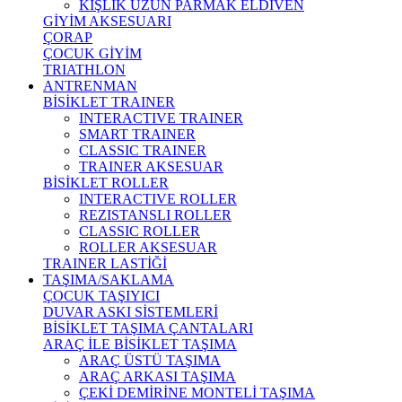
KIŞLIK UZUN PARMAK ELDİVEN
GİYİM AKSESUARI
ÇORAP
ÇOCUK GİYİM
TRIATHLON
ANTRENMAN
BİSİKLET TRAINER
INTERACTIVE TRAINER
SMART TRAINER
CLASSIC TRAINER
TRAINER AKSESUAR
BİSİKLET ROLLER
INTERACTIVE ROLLER
REZISTANSLI ROLLER
CLASSIC ROLLER
ROLLER AKSESUAR
TRAINER LASTİĞİ
TAŞIMA/SAKLAMA
ÇOCUK TAŞIYICI
DUVAR ASKI SİSTEMLERİ
BİSİKLET TAŞIMA ÇANTALARI
ARAÇ İLE BİSİKLET TAŞIMA
ARAÇ ÜSTÜ TAŞIMA
ARAÇ ARKASI TAŞIMA
ÇEKİ DEMİRİNE MONTELİ TAŞIMA