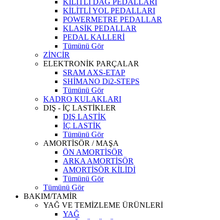
KİLİTLİ DAĞ PEDALLARI
KİLİTLİ YOL PEDALLARI
POWERMETRE PEDALLAR
KLASİK PEDALLAR
PEDAL KALLERİ
Tümünü Gör
ZİNCİR
ELEKTRONİK PARÇALAR
SRAM AXS-ETAP
SHİMANO Di2-STEPS
Tümünü Gör
KADRO KULAKLARI
DIŞ - İÇ LASTİKLER
DIŞ LASTİK
İÇ LASTİK
Tümünü Gör
AMORTİSÖR / MAŞA
ÖN AMORTİSÖR
ARKA AMORTİSÖR
AMORTİSÖR KİLİDİ
Tümünü Gör
Tümünü Gör
BAKIM/TAMİR
YAĞ VE TEMİZLEME ÜRÜNLERİ
YAĞ