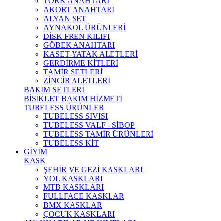
TORK ANAHTARI
AKORT ANAHTARI
ALYAN SET
AYNAKOL ÜRÜNLERİ
DİSK FREN KILIFI
GÖBEK ANAHTARI
KASET-YATAK ALETLERİ
GERDİRME KİTLERİ
TAMİR SETLERİ
ZİNCİR ALETLERİ
BAKIM SETLERİ
BİSİKLET BAKIM HİZMETİ
TUBELESS ÜRÜNLER
TUBELESS SIVISI
TUBELESS VALF - SİBOP
TUBELESS TAMİR ÜRÜNLERİ
TUBELESS KİT
GİYİM
KASK
ŞEHİR VE GEZİ KASKLARI
YOL KASKLARI
MTB KASKLARI
FULLFACE KASKLAR
BMX KASKLAR
ÇOCUK KASKLARI