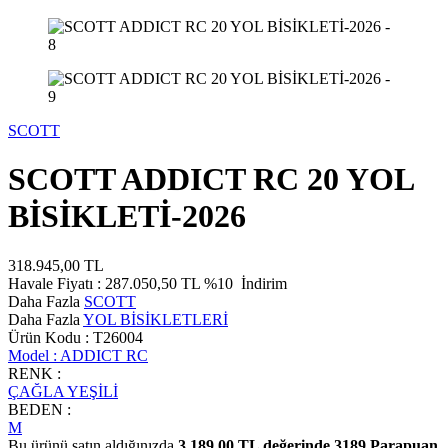
SCOTT
SCOTT ADDICT RC 20 YOL
BİSİKLETİ-2026
318.945,00
TL
Havale Fiyatı :
287.050,50
TL
%10
İndirim
Daha Fazla
SCOTT
Daha Fazla
YOL BİSİKLETLERİ
Ürün Kodu :
T26004
Model :
ADDICT RC
RENK :
ÇAĞLA YEŞİLİ
BEDEN :
M
Bu ürünü satın aldığınızda
3.189,00
TL değerinde
3189
Parapuan