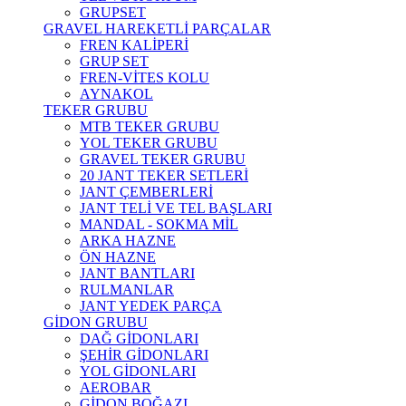
GRUPSET
GRAVEL HAREKETLİ PARÇALAR
FREN KALİPERİ
GRUP SET
FREN-VİTES KOLU
AYNAKOL
TEKER GRUBU
MTB TEKER GRUBU
YOL TEKER GRUBU
GRAVEL TEKER GRUBU
20 JANT TEKER SETLERİ
JANT ÇEMBERLERİ
JANT TELİ VE TEL BAŞLARI
MANDAL - SOKMA MİL
ARKA HAZNE
ÖN HAZNE
JANT BANTLARI
RULMANLAR
JANT YEDEK PARÇA
GİDON GRUBU
DAĞ GİDONLARI
ŞEHİR GİDONLARI
YOL GİDONLARI
AEROBAR
GİDON BOĞAZI