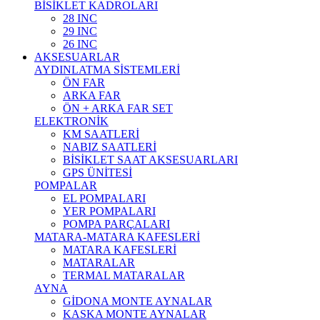
BİSİKLET KADROLARI
28 INC
29 INC
26 INC
AKSESUARLAR
AYDINLATMA SİSTEMLERİ
ÖN FAR
ARKA FAR
ÖN + ARKA FAR SET
ELEKTRONİK
KM SAATLERİ
NABIZ SAATLERİ
BİSİKLET SAAT AKSESUARLARI
GPS ÜNİTESİ
POMPALAR
EL POMPALARI
YER POMPALARI
POMPA PARÇALARI
MATARA-MATARA KAFESLERİ
MATARA KAFESLERİ
MATARALAR
TERMAL MATARALAR
AYNA
GİDONA MONTE AYNALAR
KASKA MONTE AYNALAR