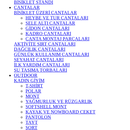
BİSİKLET STANDI
ÇANTALAR
BİSİKLET ÜZERİ ÇANTALAR
HEYBE VE TUR ÇANTALARI
SELE ALTI ÇANTALAR
GİDON ÇANTALARI
KADRO ÇANTALARI
ÇANTA MONTAJ PARÇALARI
AKTİVİTE SIRT ÇANTALARI
DAĞCILIK ÇANTALARI
GÜNLÜK KULLANIM ÇANTALARI
SEYAHAT ÇANTALARI
İLK YARDIM ÇANTALARI
SU TAŞIMA TORBALARI
OUTDOOR
KADIN GİYİM
T-SHİRT
POLAR
MONT
YAĞMURLUK VE RÜZGARLIK
SOFTSHELL MONT
KAYAK VE NOWBOARD CEKET
PANTOLON
TAYT
ŞORT