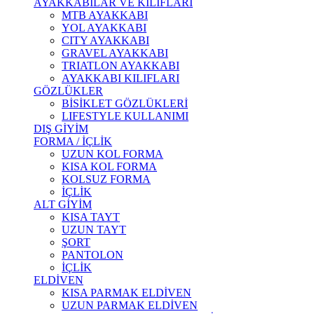
AYAKKABILAR VE KILIFLARI
MTB AYAKKABI
YOL AYAKKABI
CITY AYAKKABI
GRAVEL AYAKKABI
TRIATLON AYAKKABI
AYAKKABI KILIFLARI
GÖZLÜKLER
BİSİKLET GÖZLÜKLERİ
LIFESTYLE KULLANIMI
DIŞ GİYİM
FORMA / İÇLİK
UZUN KOL FORMA
KISA KOL FORMA
KOLSUZ FORMA
İÇLİK
ALT GİYİM
KISA TAYT
UZUN TAYT
ŞORT
PANTOLON
İÇLİK
ELDİVEN
KISA PARMAK ELDİVEN
UZUN PARMAK ELDİVEN