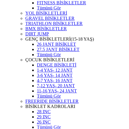
FITNESS BİSİKLETLER
Tümünü Gör
YOL BİSİKLETLERİ
GRAVEL BİSİKLETLER
TRIATHLON BİSİKLETLER
BMX BİSİKLETLER
DIRT JUMP
GENÇ BİSİKLETLERİ(15-18 YAŞ)
26 JANT BİSİKLET
27.5 JANT BİSİKLET
Tümünü Gör
ÇOCUK BİSİKLETLERİ
DENGE BİSİKLETİ
1-4 YAŞ- 12 JANT
3-6 YAŞ- 14 JANT
4-7 YAŞ- 16 JANT
7-12 YAŞ- 20 JANT
11-16 YAŞ- 24 JANT
Tümünü Gör
FREERIDE BİSİKLETLER
BİSİKLET KADROLARI
28 INC
29 INC
26 INC
Tümünü Gör