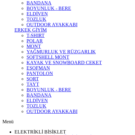
BANDANA
BOYUNLUK - BERE
ELDİVEN
TOZLUK
OUTDOOR AYAKKABI
ERKEK GİYİM
T-SHIRT
POLAR
MONT
YAĞMURLUK VE RÜZGARLIK
SOFTSHELL MONT
KAYAK VE SNOWBOARD CEKET
EŞOFMAN
PANTOLON
ŞORT
TAYT
BOYUNLUK - BERE
BANDANA
ELDİVEN
TOZLUK
OUTDOOR AYAKKABI
Menü
ELEKTRİKLİ BİSİKLET