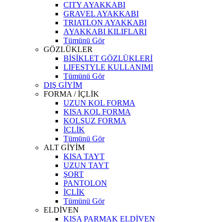
CITY AYAKKABI
GRAVEL AYAKKABI
TRIATLON AYAKKABI
AYAKKABI KILIFLARI
Tümünü Gör
GÖZLÜKLER
BİSİKLET GÖZLÜKLERİ
LIFESTYLE KULLANIMI
Tümünü Gör
DIŞ GİYİM
FORMA / İÇLİK
UZUN KOL FORMA
KISA KOL FORMA
KOLSUZ FORMA
İÇLİK
Tümünü Gör
ALT GİYİM
KISA TAYT
UZUN TAYT
ŞORT
PANTOLON
İÇLİK
Tümünü Gör
ELDİVEN
KISA PARMAK ELDİVEN