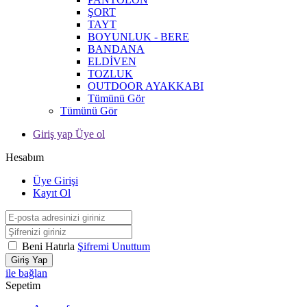
ŞORT
TAYT
BOYUNLUK - BERE
BANDANA
ELDİVEN
TOZLUK
OUTDOOR AYAKKABI
Tümünü Gör
Tümünü Gör
Giriş yap Üye ol
Hesabım
Üye Girişi
Kayıt Ol
Beni Hatırla
Şifremi Unuttum
Giriş Yap
ile bağlan
Sepetim