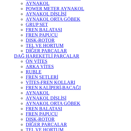
AYNAKOL
POWER METER AYNAKOL
AYNAKOL DİŞLİSİ
AYNAKOL ORTA GÖBEK
GRUP SET
FREN BALATASI
FREN PAPUCU
DISK-ROTOR
TEL VE HORTUM
DİĞER PARÇALAR
DAĞ HAREKETLİ PARÇALAR
ÖN VİTES
ARKA VİTES
RUBLE
FREN SETLERİ
VİTES-FREN KOLLARI
FREN KALİPERİ-BACAĞI
AYNAKOL
AYNAKOL DİŞLİSİ
AYNAKOL ORTA GÖBEK
FREN BALATASI
FREN PAPUCU
DISK-ROTOR
DİĞER PARÇALAR
TEL VE HORTUM