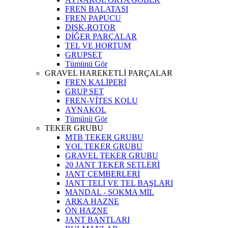
FREN BALATASI
FREN PAPUCU
DISK-ROTOR
DİĞER PARÇALAR
TEL VE HORTUM
GRUPSET
Tümünü Gör
GRAVEL HAREKETLİ PARÇALAR
FREN KALİPERİ
GRUP SET
FREN-VİTES KOLU
AYNAKOL
Tümünü Gör
TEKER GRUBU
MTB TEKER GRUBU
YOL TEKER GRUBU
GRAVEL TEKER GRUBU
20 JANT TEKER SETLERİ
JANT ÇEMBERLERİ
JANT TELİ VE TEL BAŞLARI
MANDAL - SOKMA MİL
ARKA HAZNE
ÖN HAZNE
JANT BANTLARI