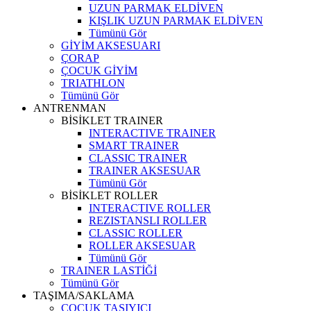
UZUN PARMAK ELDİVEN
KIŞLIK UZUN PARMAK ELDİVEN
Tümünü Gör
GİYİM AKSESUARI
ÇORAP
ÇOCUK GİYİM
TRIATHLON
Tümünü Gör
ANTRENMAN
BİSİKLET TRAINER
INTERACTIVE TRAINER
SMART TRAINER
CLASSIC TRAINER
TRAINER AKSESUAR
Tümünü Gör
BİSİKLET ROLLER
INTERACTIVE ROLLER
REZISTANSLI ROLLER
CLASSIC ROLLER
ROLLER AKSESUAR
Tümünü Gör
TRAINER LASTİĞİ
Tümünü Gör
TAŞIMA/SAKLAMA
ÇOCUK TAŞIYICI