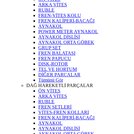
ARKA VİTES
RUBLE
FREN-VİTES KOLU
FREN KALİPERİ-BACAĞI
AYNAKOL
POWER METER AYNAKOL
AYNAKOL DİŞLİSİ
AYNAKOL ORTA GÖBEK
GRUP SET
FREN BALATASI
FREN PAPUCU
DISK-ROTOR
TEL VE HORTUM
DİĞER PARÇALAR
Tümünü Gör
DAĞ HAREKETLİ PARÇALAR
ÖN VİTES
ARKA VİTES
RUBLE
FREN SETLERİ
VİTES-FREN KOLLARI
FREN KALİPERİ-BACAĞI
AYNAKOL
AYNAKOL DİŞLİSİ
AYNAKOL ORTA GÖBEK