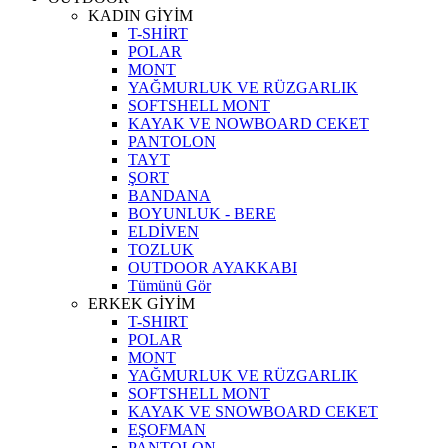
KADIN GİYİM
T-SHİRT
POLAR
MONT
YAĞMURLUK VE RÜZGARLIK
SOFTSHELL MONT
KAYAK VE NOWBOARD CEKET
PANTOLON
TAYT
ŞORT
BANDANA
BOYUNLUK - BERE
ELDİVEN
TOZLUK
OUTDOOR AYAKKABI
Tümünü Gör
ERKEK GİYİM
T-SHIRT
POLAR
MONT
YAĞMURLUK VE RÜZGARLIK
SOFTSHELL MONT
KAYAK VE SNOWBOARD CEKET
EŞOFMAN
PANTOLON