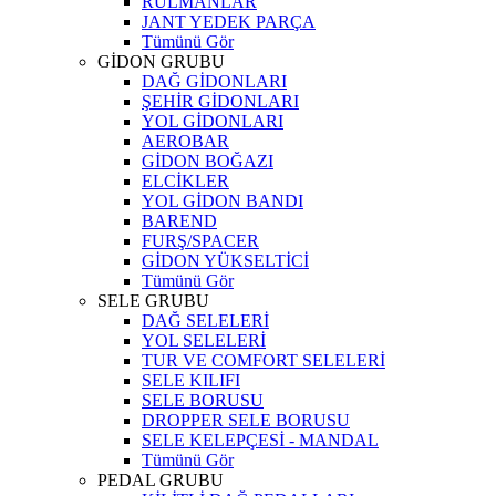
RULMANLAR
JANT YEDEK PARÇA
Tümünü Gör
GİDON GRUBU
DAĞ GİDONLARI
ŞEHİR GİDONLARI
YOL GİDONLARI
AEROBAR
GİDON BOĞAZI
ELCİKLER
YOL GİDON BANDI
BAREND
FURŞ/SPACER
GİDON YÜKSELTİCİ
Tümünü Gör
SELE GRUBU
DAĞ SELELERİ
YOL SELELERİ
TUR VE COMFORT SELELERİ
SELE KILIFI
SELE BORUSU
DROPPER SELE BORUSU
SELE KELEPÇESİ - MANDAL
Tümünü Gör
PEDAL GRUBU