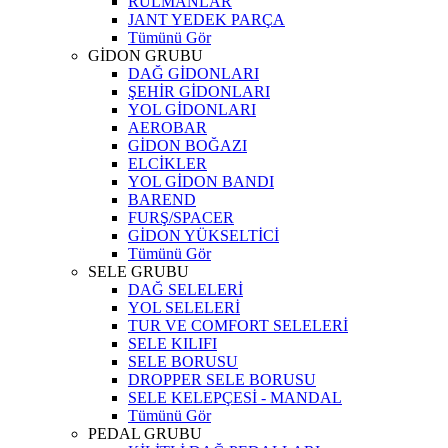
RULMANLAR
JANT YEDEK PARÇA
Tümünü Gör
GİDON GRUBU
DAĞ GİDONLARI
ŞEHİR GİDONLARI
YOL GİDONLARI
AEROBAR
GİDON BOĞAZI
ELCİKLER
YOL GİDON BANDI
BAREND
FURŞ/SPACER
GİDON YÜKSELTİCİ
Tümünü Gör
SELE GRUBU
DAĞ SELELERİ
YOL SELELERİ
TUR VE COMFORT SELELERİ
SELE KILIFI
SELE BORUSU
DROPPER SELE BORUSU
SELE KELEPÇESİ - MANDAL
Tümünü Gör
PEDAL GRUBU