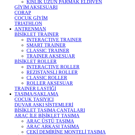
KIŞLIK UZUN PARMAK ELDİVEN
GİYİM AKSESUARI
ÇORAP
ÇOCUK GİYİM
TRIATHLON
ANTRENMAN
BİSİKLET TRAINER
INTERACTIVE TRAINER
SMART TRAINER
CLASSIC TRAINER
TRAINER AKSESUAR
BİSİKLET ROLLER
INTERACTIVE ROLLER
REZISTANSLI ROLLER
CLASSIC ROLLER
ROLLER AKSESUAR
TRAINER LASTİĞİ
TAŞIMA/SAKLAMA
ÇOCUK TAŞIYICI
DUVAR ASKI SİSTEMLERİ
BİSİKLET TAŞIMA ÇANTALARI
ARAÇ İLE BİSİKLET TAŞIMA
ARAÇ ÜSTÜ TAŞIMA
ARAÇ ARKASI TAŞIMA
ÇEKİ DEMİRİNE MONTELİ TAŞIMA