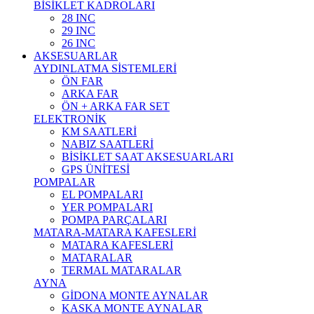
BİSİKLET KADROLARI
28 INC
29 INC
26 INC
AKSESUARLAR
AYDINLATMA SİSTEMLERİ
ÖN FAR
ARKA FAR
ÖN + ARKA FAR SET
ELEKTRONİK
KM SAATLERİ
NABIZ SAATLERİ
BİSİKLET SAAT AKSESUARLARI
GPS ÜNİTESİ
POMPALAR
EL POMPALARI
YER POMPALARI
POMPA PARÇALARI
MATARA-MATARA KAFESLERİ
MATARA KAFESLERİ
MATARALAR
TERMAL MATARALAR
AYNA
GİDONA MONTE AYNALAR
KASKA MONTE AYNALAR