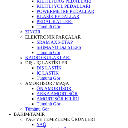
KİLİTLİ DAĞ PEDALLARI
KİLİTLİ YOL PEDALLARI
POWERMETRE PEDALLAR
KLASİK PEDALLAR
PEDAL KALLERİ
Tümünü Gör
ZİNCİR
ELEKTRONİK PARÇALAR
SRAM AXS-ETAP
SHİMANO Di2-STEPS
Tümünü Gör
KADRO KULAKLARI
DIŞ - İÇ LASTİKLER
DIŞ LASTİK
İÇ LASTİK
Tümünü Gör
AMORTİSÖR / MAŞA
ÖN AMORTİSÖR
ARKA AMORTİSÖR
AMORTİSÖR KİLİDİ
Tümünü Gör
Tümünü Gör
BAKIM/TAMİR
YAĞ VE TEMİZLEME ÜRÜNLERİ
YAĞ