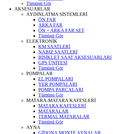
Tümünü Gör
AKSESUARLAR
AYDINLATMA SİSTEMLERİ
ÖN FAR
ARKA FAR
ÖN + ARKA FAR SET
Tümünü Gör
ELEKTRONİK
KM SAATLERİ
NABIZ SAATLERİ
BİSİKLET SAAT AKSESUARLARI
GPS ÜNİTESİ
Tümünü Gör
POMPALAR
EL POMPALARI
YER POMPALARI
POMPA PARÇALARI
Tümünü Gör
MATARA-MATARA KAFESLERİ
MATARA KAFESLERİ
MATARALAR
TERMAL MATARALAR
Tümünü Gör
AYNA
GİDONA MONTE AYNALAR