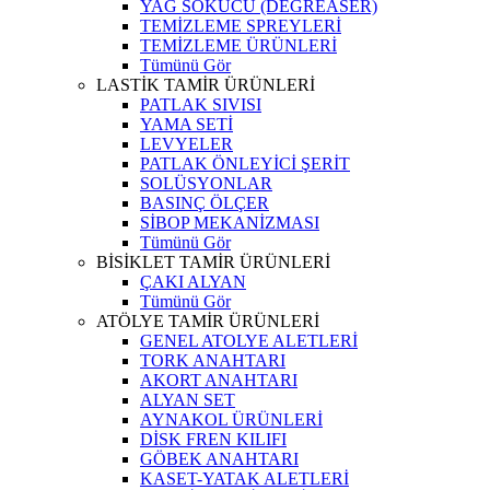
YAĞ SÖKÜCÜ (DEGREASER)
TEMİZLEME SPREYLERİ
TEMİZLEME ÜRÜNLERİ
Tümünü Gör
LASTİK TAMİR ÜRÜNLERİ
PATLAK SIVISI
YAMA SETİ
LEVYELER
PATLAK ÖNLEYİCİ ŞERİT
SOLÜSYONLAR
BASINÇ ÖLÇER
SİBOP MEKANİZMASI
Tümünü Gör
BİSİKLET TAMİR ÜRÜNLERİ
ÇAKI ALYAN
Tümünü Gör
ATÖLYE TAMİR ÜRÜNLERİ
GENEL ATOLYE ALETLERİ
TORK ANAHTARI
AKORT ANAHTARI
ALYAN SET
AYNAKOL ÜRÜNLERİ
DİSK FREN KILIFI
GÖBEK ANAHTARI
KASET-YATAK ALETLERİ