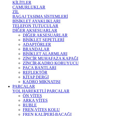
KİLİTLER
ÇAMURLUKLAR
ZİL
BAGAJ TAŞIMA SİSTEMLERİ
BİSİKLET AYAKLIKLARI
TELEFON TUTUCULAR
DİĞER AKSESUARLAR
DİĞER AKSESUARLAR
BİSİKLET SEPETLERİ
ADAPTÖRLER
BRANDALAR
BİSİKLET ALARMLARI
ZİNCİR MUHAFAZA KAPAĞI
ZİNCİR-KADRO KORUYUCU
PAÇA BANTLARI
REFLEKTÖR
KİTAP DERGİ
KADRO MIKNATISI
PARÇALAR
YOL HAREKETLİ PARÇALAR
ÖN VİTES
ARKA VİTES
RUBLE
FREN-VİTES KOLU
FREN KALİPERİ-BACAĞI