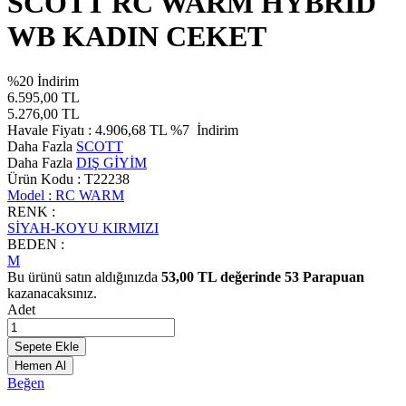
SCOTT RC WARM HYBRİD
WB KADIN CEKET
%
20
İndirim
6.595,00
TL
5.276,00
TL
Havale Fiyatı :
4.906,68
TL
%7
İndirim
Daha Fazla
SCOTT
Daha Fazla
DIŞ GİYİM
Ürün Kodu :
T22238
Model :
RC WARM
RENK :
SİYAH-KOYU KIRMIZI
BEDEN :
M
Bu ürünü satın aldığınızda
53,00
TL değerinde
53
Parapuan
kazanacaksınız.
Adet
Sepete Ekle
Hemen Al
Beğen