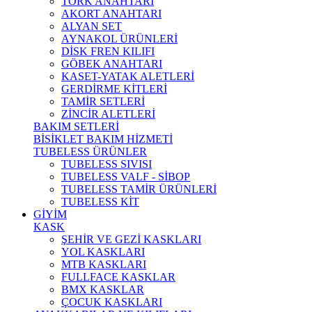
TORK ANAHTARI
AKORT ANAHTARI
ALYAN SET
AYNAKOL ÜRÜNLERİ
DİSK FREN KILIFI
GÖBEK ANAHTARI
KASET-YATAK ALETLERİ
GERDİRME KİTLERİ
TAMİR SETLERİ
ZİNCİR ALETLERİ
BAKIM SETLERİ
BİSİKLET BAKIM HİZMETİ
TUBELESS ÜRÜNLER
TUBELESS SIVISI
TUBELESS VALF - SİBOP
TUBELESS TAMİR ÜRÜNLERİ
TUBELESS KİT
GİYİM
KASK
ŞEHİR VE GEZİ KASKLARI
YOL KASKLARI
MTB KASKLARI
FULLFACE KASKLAR
BMX KASKLAR
ÇOCUK KASKLARI