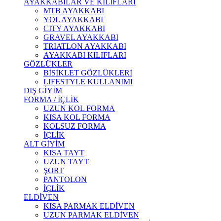
AYAKKABILAR VE KILIFLARI
MTB AYAKKABI
YOL AYAKKABI
CITY AYAKKABI
GRAVEL AYAKKABI
TRIATLON AYAKKABI
AYAKKABI KILIFLARI
GÖZLÜKLER
BİSİKLET GÖZLÜKLERİ
LIFESTYLE KULLANIMI
DIŞ GİYİM
FORMA / İÇLİK
UZUN KOL FORMA
KISA KOL FORMA
KOLSUZ FORMA
İÇLİK
ALT GİYİM
KISA TAYT
UZUN TAYT
ŞORT
PANTOLON
İÇLİK
ELDİVEN
KISA PARMAK ELDİVEN
UZUN PARMAK ELDİVEN