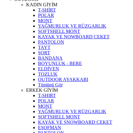
KADIN GİYİM
T-SHİRT
POLAR
MONT
YAĞMURLUK VE RÜZGARLIK
SOFTSHELL MONT
KAYAK VE NOWBOARD CEKET
PANTOLON
TAYT
ŞORT
BANDANA
BOYUNLUK - BERE
ELDİVEN
TOZLUK
OUTDOOR AYAKKABI
Tümünü Gör
ERKEK GİYİM
T-SHIRT
POLAR
MONT
YAĞMURLUK VE RÜZGARLIK
SOFTSHELL MONT
KAYAK VE SNOWBOARD CEKET
EŞOFMAN
PANTOLON