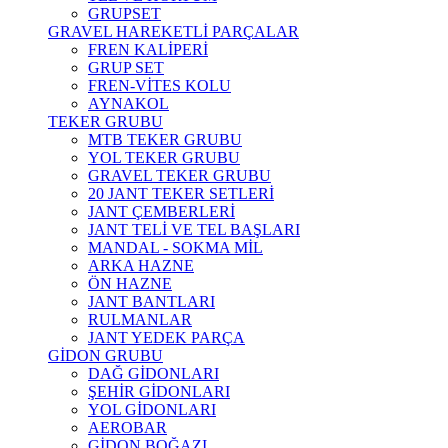
GRUPSET
GRAVEL HAREKETLİ PARÇALAR
FREN KALİPERİ
GRUP SET
FREN-VİTES KOLU
AYNAKOL
TEKER GRUBU
MTB TEKER GRUBU
YOL TEKER GRUBU
GRAVEL TEKER GRUBU
20 JANT TEKER SETLERİ
JANT ÇEMBERLERİ
JANT TELİ VE TEL BAŞLARI
MANDAL - SOKMA MİL
ARKA HAZNE
ÖN HAZNE
JANT BANTLARI
RULMANLAR
JANT YEDEK PARÇA
GİDON GRUBU
DAĞ GİDONLARI
ŞEHİR GİDONLARI
YOL GİDONLARI
AEROBAR
GİDON BOĞAZI