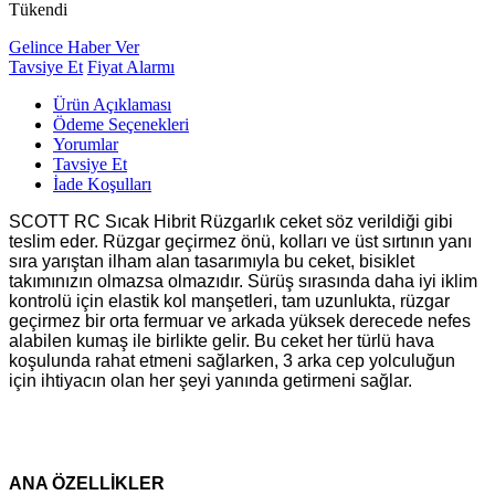
Tükendi
Gelince Haber Ver
Tavsiye Et
Fiyat Alarmı
Ürün Açıklaması
Ödeme Seçenekleri
Yorumlar
Tavsiye Et
İade Koşulları
SCOTT RC Sıcak Hibrit Rüzgarlık ceket söz verildiği gibi
teslim eder. Rüzgar geçirmez önü, kolları ve üst sırtının yanı
sıra yarıştan ilham alan tasarımıyla bu ceket, bisiklet
takımınızın olmazsa olmazıdır. Sürüş sırasında daha iyi iklim
kontrolü için elastik kol manşetleri, tam uzunlukta, rüzgar
geçirmez bir orta fermuar ve arkada yüksek derecede nefes
alabilen kumaş ile birlikte gelir. Bu ceket her türlü hava
koşulunda rahat etmeni sağlarken, 3 arka cep yolculuğun
için ihtiyacın olan her şeyi yanında getirmeni sağlar.
ANA ÖZELLİKLER