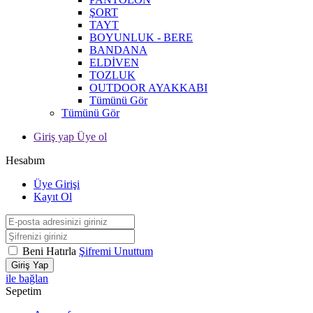
ŞORT
TAYT
BOYUNLUK - BERE
BANDANA
ELDİVEN
TOZLUK
OUTDOOR AYAKKABI
Tümünü Gör
Tümünü Gör
Giriş yap Üye ol
Hesabım
Üye Girişi
Kayıt Ol
Beni Hatırla
Şifremi Unuttum
Giriş Yap
ile bağlan
Sepetim