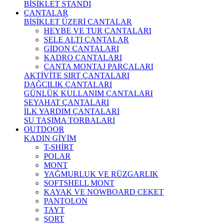
BİSİKLET STANDI
ÇANTALAR
BİSİKLET ÜZERİ ÇANTALAR
HEYBE VE TUR ÇANTALARI
SELE ALTI ÇANTALAR
GİDON ÇANTALARI
KADRO ÇANTALARI
ÇANTA MONTAJ PARÇALARI
AKTİVİTE SIRT ÇANTALARI
DAĞCILIK ÇANTALARI
GÜNLÜK KULLANIM ÇANTALARI
SEYAHAT ÇANTALARI
İLK YARDIM ÇANTALARI
SU TAŞIMA TORBALARI
OUTDOOR
KADIN GİYİM
T-SHİRT
POLAR
MONT
YAĞMURLUK VE RÜZGARLIK
SOFTSHELL MONT
KAYAK VE NOWBOARD CEKET
PANTOLON
TAYT
ŞORT