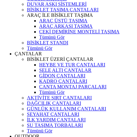
DUVAR ASKI SİSTEMLERİ
BİSİKLET TAŞIMA ÇANTALARI
ARAÇ İLE BİSİKLET TAŞIMA
ARAÇ ÜSTÜ TAŞIMA
ARAÇ ARKASI TAŞIMA
ÇEKİ DEMİRİNE MONTELİ TAŞIMA
Tümünü Gör
BİSİKLET STANDI
Tümünü Gör
ÇANTALAR
BİSİKLET ÜZERİ ÇANTALAR
HEYBE VE TUR ÇANTALARI
SELE ALTI ÇANTALAR
GİDON ÇANTALARI
KADRO ÇANTALARI
ÇANTA MONTAJ PARÇALARI
Tümünü Gör
AKTİVİTE SIRT ÇANTALARI
DAĞCILIK ÇANTALARI
GÜNLÜK KULLANIM ÇANTALARI
SEYAHAT ÇANTALARI
İLK YARDIM ÇANTALARI
SU TAŞIMA TORBALARI
Tümünü Gör
OUTDOOR