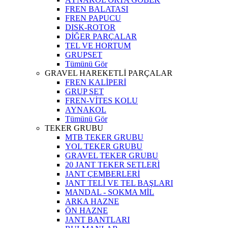
FREN BALATASI
FREN PAPUCU
DISK-ROTOR
DİĞER PARÇALAR
TEL VE HORTUM
GRUPSET
Tümünü Gör
GRAVEL HAREKETLİ PARÇALAR
FREN KALİPERİ
GRUP SET
FREN-VİTES KOLU
AYNAKOL
Tümünü Gör
TEKER GRUBU
MTB TEKER GRUBU
YOL TEKER GRUBU
GRAVEL TEKER GRUBU
20 JANT TEKER SETLERİ
JANT ÇEMBERLERİ
JANT TELİ VE TEL BAŞLARI
MANDAL - SOKMA MİL
ARKA HAZNE
ÖN HAZNE
JANT BANTLARI