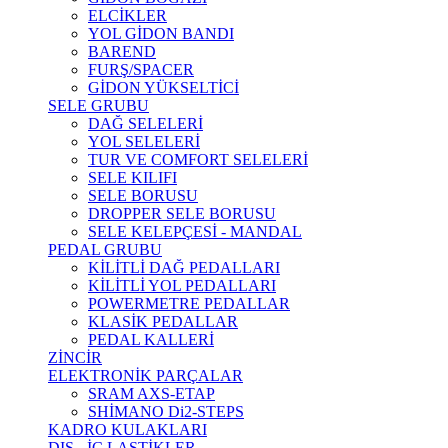
ELCİKLER
YOL GİDON BANDI
BAREND
FURŞ/SPACER
GİDON YÜKSELTİCİ
SELE GRUBU
DAĞ SELELERİ
YOL SELELERİ
TUR VE COMFORT SELELERİ
SELE KILIFI
SELE BORUSU
DROPPER SELE BORUSU
SELE KELEPÇESİ - MANDAL
PEDAL GRUBU
KİLİTLİ DAĞ PEDALLARI
KİLİTLİ YOL PEDALLARI
POWERMETRE PEDALLAR
KLASİK PEDALLAR
PEDAL KALLERİ
ZİNCİR
ELEKTRONİK PARÇALAR
SRAM AXS-ETAP
SHİMANO Di2-STEPS
KADRO KULAKLARI
DIŞ - İÇ LASTİKLER