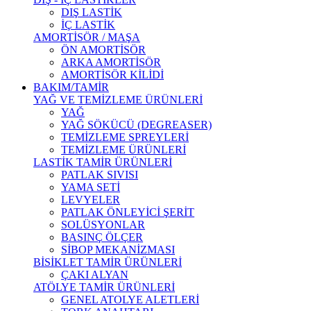
DIŞ LASTİK
İÇ LASTİK
AMORTİSÖR / MAŞA
ÖN AMORTİSÖR
ARKA AMORTİSÖR
AMORTİSÖR KİLİDİ
BAKIM/TAMİR
YAĞ VE TEMİZLEME ÜRÜNLERİ
YAĞ
YAĞ SÖKÜCÜ (DEGREASER)
TEMİZLEME SPREYLERİ
TEMİZLEME ÜRÜNLERİ
LASTİK TAMİR ÜRÜNLERİ
PATLAK SIVISI
YAMA SETİ
LEVYELER
PATLAK ÖNLEYİCİ ŞERİT
SOLÜSYONLAR
BASINÇ ÖLÇER
SİBOP MEKANİZMASI
BİSİKLET TAMİR ÜRÜNLERİ
ÇAKI ALYAN
ATÖLYE TAMİR ÜRÜNLERİ
GENEL ATOLYE ALETLERİ