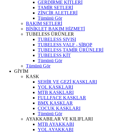
GERDİRME KİTLERİ
TAMİR SETLERİ
ZİNCİR ALETLERİ
Tümünü Gör
BAKIM SETLERİ
BİSİKLET BAKIM HİZMETİ
TUBELESS ÜRÜNLER
TUBELESS SIVISI
TUBELESS VALF - SİBOP
TUBELESS TAMİR ÜRÜNLERİ
TUBELESS KİT
Tümünü Gör
Tümünü Gör
GİYİM
KASK
ŞEHİR VE GEZİ KASKLARI
YOL KASKLARI
MTB KASKLARI
FULLFACE KASKLAR
BMX KASKLAR
ÇOCUK KASKLARI
Tümünü Gör
AYAKKABILAR VE KILIFLARI
MTB AYAKKABI
YOL AYAKKABI