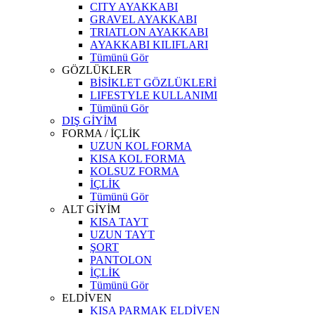
CITY AYAKKABI
GRAVEL AYAKKABI
TRIATLON AYAKKABI
AYAKKABI KILIFLARI
Tümünü Gör
GÖZLÜKLER
BİSİKLET GÖZLÜKLERİ
LIFESTYLE KULLANIMI
Tümünü Gör
DIŞ GİYİM
FORMA / İÇLİK
UZUN KOL FORMA
KISA KOL FORMA
KOLSUZ FORMA
İÇLİK
Tümünü Gör
ALT GİYİM
KISA TAYT
UZUN TAYT
ŞORT
PANTOLON
İÇLİK
Tümünü Gör
ELDİVEN
KISA PARMAK ELDİVEN