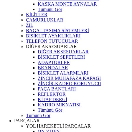
KASKA MONTE AYNALAR
Tümünü Gör
KİLİTLER
ÇAMURLUKLAR
ZİL
BAGAJ TAŞIMA SİSTEMLERİ
BİSİKLET AYAKLIKLARI
TELEFON TUTUCULAR
DİĞER AKSESUARLAR
DİĞER AKSESUARLAR
BİSİKLET SEPETLERİ
ADAPTÖRLER
BRANDALAR
BİSİKLET ALARMLARI
ZİNCİR MUHAFAZA KAPAĞI
ZİNCİR-KADRO KORUYUCU
PAÇA BANTLARI
REFLEKTÖR
KİTAP DERGİ
KADRO MIKNATISI
Tümünü Gör
Tümünü Gör
PARÇALAR
YOL HAREKETLİ PARÇALAR
ÖN VİTES