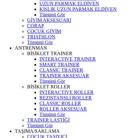
UZUN PARMAK ELDİVEN
KIŞLIK UZUN PARMAK ELDİVEN
Tümünü Gör
GİYİM AKSESUARI
ÇORAP
ÇOCUK GİYİM
TRIATHLON
Tümünü Gör
ANTRENMAN
BİSİKLET TRAINER
INTERACTIVE TRAINER
SMART TRAINER
CLASSIC TRAINER
TRAINER AKSESUAR
Tümünü Gör
BİSİKLET ROLLER
INTERACTIVE ROLLER
REZISTANSLI ROLLER
CLASSIC ROLLER
ROLLER AKSESUAR
Tümünü Gör
TRAINER LASTİĞİ
Tümünü Gör
TAŞIMA/SAKLAMA
ÇOCUK TAŞIYICI