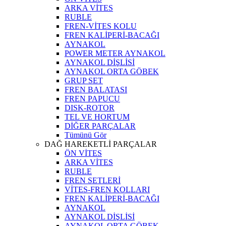
ARKA VİTES
RUBLE
FREN-VİTES KOLU
FREN KALİPERİ-BACAĞI
AYNAKOL
POWER METER AYNAKOL
AYNAKOL DİŞLİSİ
AYNAKOL ORTA GÖBEK
GRUP SET
FREN BALATASI
FREN PAPUCU
DISK-ROTOR
TEL VE HORTUM
DİĞER PARÇALAR
Tümünü Gör
DAĞ HAREKETLİ PARÇALAR
ÖN VİTES
ARKA VİTES
RUBLE
FREN SETLERİ
VİTES-FREN KOLLARI
FREN KALİPERİ-BACAĞI
AYNAKOL
AYNAKOL DİŞLİSİ
AYNAKOL ORTA GÖBEK