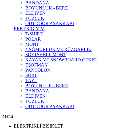
BANDANA
BOYUNLUK - BERE
ELDİVEN
TOZLUK
OUTDOOR AYAKKABI
ERKEK GİYİM
T-SHIRT
POLAR
MONT
YAĞMURLUK VE RÜZGARLIK
SOFTSHELL MONT
KAYAK VE SNOWBOARD CEKET
EŞOFMAN
PANTOLON
ŞORT
TAYT
BOYUNLUK - BERE
BANDANA
ELDİVEN
TOZLUK
OUTDOOR AYAKKABI
Menü
ELEKTRİKLİ BİSİKLET