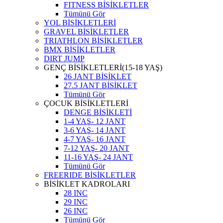
FITNESS BİSİKLETLER
Tümünü Gör
YOL BİSİKLETLERİ
GRAVEL BİSİKLETLER
TRIATHLON BİSİKLETLER
BMX BİSİKLETLER
DIRT JUMP
GENÇ BİSİKLETLERİ(15-18 YAŞ)
26 JANT BİSİKLET
27.5 JANT BİSİKLET
Tümünü Gör
ÇOCUK BİSİKLETLERİ
DENGE BİSİKLETİ
1-4 YAŞ- 12 JANT
3-6 YAŞ- 14 JANT
4-7 YAŞ- 16 JANT
7-12 YAŞ- 20 JANT
11-16 YAŞ- 24 JANT
Tümünü Gör
FREERIDE BİSİKLETLER
BİSİKLET KADROLARI
28 INC
29 INC
26 INC
Tümünü Gör