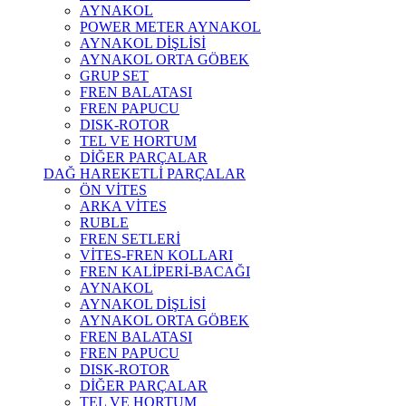
AYNAKOL
POWER METER AYNAKOL
AYNAKOL DİŞLİSİ
AYNAKOL ORTA GÖBEK
GRUP SET
FREN BALATASI
FREN PAPUCU
DISK-ROTOR
TEL VE HORTUM
DİĞER PARÇALAR
DAĞ HAREKETLİ PARÇALAR
ÖN VİTES
ARKA VİTES
RUBLE
FREN SETLERİ
VİTES-FREN KOLLARI
FREN KALİPERİ-BACAĞI
AYNAKOL
AYNAKOL DİŞLİSİ
AYNAKOL ORTA GÖBEK
FREN BALATASI
FREN PAPUCU
DISK-ROTOR
DİĞER PARÇALAR
TEL VE HORTUM