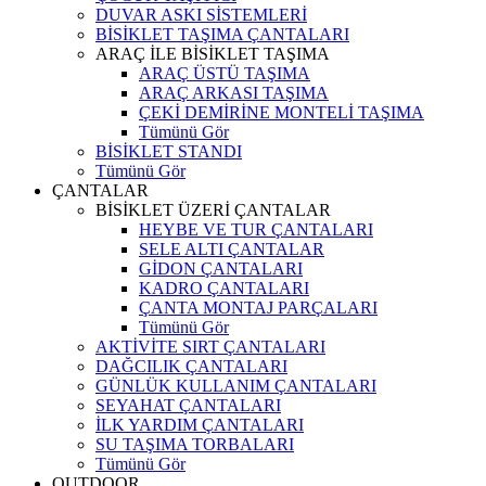
DUVAR ASKI SİSTEMLERİ
BİSİKLET TAŞIMA ÇANTALARI
ARAÇ İLE BİSİKLET TAŞIMA
ARAÇ ÜSTÜ TAŞIMA
ARAÇ ARKASI TAŞIMA
ÇEKİ DEMİRİNE MONTELİ TAŞIMA
Tümünü Gör
BİSİKLET STANDI
Tümünü Gör
ÇANTALAR
BİSİKLET ÜZERİ ÇANTALAR
HEYBE VE TUR ÇANTALARI
SELE ALTI ÇANTALAR
GİDON ÇANTALARI
KADRO ÇANTALARI
ÇANTA MONTAJ PARÇALARI
Tümünü Gör
AKTİVİTE SIRT ÇANTALARI
DAĞCILIK ÇANTALARI
GÜNLÜK KULLANIM ÇANTALARI
SEYAHAT ÇANTALARI
İLK YARDIM ÇANTALARI
SU TAŞIMA TORBALARI
Tümünü Gör
OUTDOOR