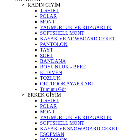
KADIN GİYİM
T-SHİRT
POLAR
MONT
YAĞMURLUK VE RÜZGARLIK
SOFTSHELL MONT
KAYAK VE NOWBOARD CEKET
PANTOLON
TAYT
ŞORT
BANDANA
BOYUNLUK - BERE
ELDİVEN
TOZLUK
OUTDOOR AYAKKABI
Tümünü Gör
ERKEK GİYİM
T-SHIRT
POLAR
MONT
YAĞMURLUK VE RÜZGARLIK
SOFTSHELL MONT
KAYAK VE SNOWBOARD CEKET
EŞOFMAN
PANTOLON