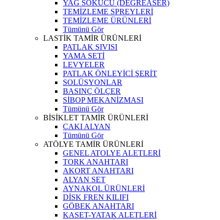
YAĞ SÖKÜCÜ (DEGREASER)
TEMİZLEME SPREYLERİ
TEMİZLEME ÜRÜNLERİ
Tümünü Gör
LASTİK TAMİR ÜRÜNLERİ
PATLAK SIVISI
YAMA SETİ
LEVYELER
PATLAK ÖNLEYİCİ ŞERİT
SOLÜSYONLAR
BASINÇ ÖLÇER
SİBOP MEKANİZMASI
Tümünü Gör
BİSİKLET TAMİR ÜRÜNLERİ
ÇAKI ALYAN
Tümünü Gör
ATÖLYE TAMİR ÜRÜNLERİ
GENEL ATOLYE ALETLERİ
TORK ANAHTARI
AKORT ANAHTARI
ALYAN SET
AYNAKOL ÜRÜNLERİ
DİSK FREN KILIFI
GÖBEK ANAHTARI
KASET-YATAK ALETLERİ