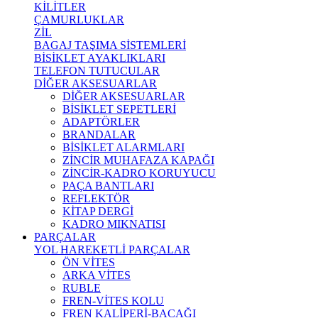
KİLİTLER
ÇAMURLUKLAR
ZİL
BAGAJ TAŞIMA SİSTEMLERİ
BİSİKLET AYAKLIKLARI
TELEFON TUTUCULAR
DİĞER AKSESUARLAR
DİĞER AKSESUARLAR
BİSİKLET SEPETLERİ
ADAPTÖRLER
BRANDALAR
BİSİKLET ALARMLARI
ZİNCİR MUHAFAZA KAPAĞI
ZİNCİR-KADRO KORUYUCU
PAÇA BANTLARI
REFLEKTÖR
KİTAP DERGİ
KADRO MIKNATISI
PARÇALAR
YOL HAREKETLİ PARÇALAR
ÖN VİTES
ARKA VİTES
RUBLE
FREN-VİTES KOLU
FREN KALİPERİ-BACAĞI