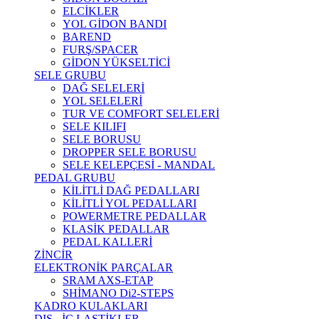
ELCİKLER
YOL GİDON BANDI
BAREND
FURŞ/SPACER
GİDON YÜKSELTİCİ
SELE GRUBU
DAĞ SELELERİ
YOL SELELERİ
TUR VE COMFORT SELELERİ
SELE KILIFI
SELE BORUSU
DROPPER SELE BORUSU
SELE KELEPÇESİ - MANDAL
PEDAL GRUBU
KİLİTLİ DAĞ PEDALLARI
KİLİTLİ YOL PEDALLARI
POWERMETRE PEDALLAR
KLASİK PEDALLAR
PEDAL KALLERİ
ZİNCİR
ELEKTRONİK PARÇALAR
SRAM AXS-ETAP
SHİMANO Di2-STEPS
KADRO KULAKLARI
DIŞ - İÇ LASTİKLER