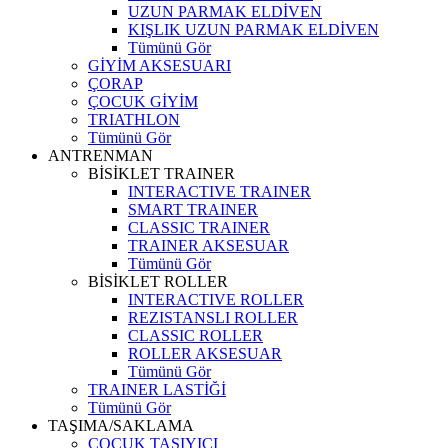
UZUN PARMAK ELDİVEN
KIŞLIK UZUN PARMAK ELDİVEN
Tümünü Gör
GİYİM AKSESUARI
ÇORAP
ÇOCUK GİYİM
TRIATHLON
Tümünü Gör
ANTRENMAN
BİSİKLET TRAINER
INTERACTIVE TRAINER
SMART TRAINER
CLASSIC TRAINER
TRAINER AKSESUAR
Tümünü Gör
BİSİKLET ROLLER
INTERACTIVE ROLLER
REZISTANSLI ROLLER
CLASSIC ROLLER
ROLLER AKSESUAR
Tümünü Gör
TRAINER LASTİĞİ
Tümünü Gör
TAŞIMA/SAKLAMA
ÇOCUK TAŞIYICI