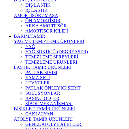
DIŞ LASTİK
İÇ LASTİK
AMORTİSÖR / MAŞA
ÖN AMORTİSÖR
ARKA AMORTİSÖR
AMORTİSÖR KİLİDİ
BAKIM/TAMİR
YAĞ VE TEMİZLEME ÜRÜNLERİ
YAĞ
YAĞ SÖKÜCÜ (DEGREASER)
TEMİZLEME SPREYLERİ
TEMİZLEME ÜRÜNLERİ
LASTİK TAMİR ÜRÜNLERİ
PATLAK SIVISI
YAMA SETİ
LEVYELER
PATLAK ÖNLEYİCİ ŞERİT
SOLÜSYONLAR
BASINÇ ÖLÇER
SİBOP MEKANİZMASI
BİSİKLET TAMİR ÜRÜNLERİ
ÇAKI ALYAN
ATÖLYE TAMİR ÜRÜNLERİ
GENEL ATOLYE ALETLERİ