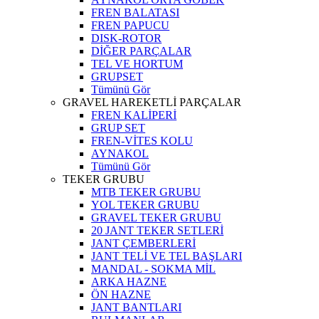
FREN BALATASI
FREN PAPUCU
DISK-ROTOR
DİĞER PARÇALAR
TEL VE HORTUM
GRUPSET
Tümünü Gör
GRAVEL HAREKETLİ PARÇALAR
FREN KALİPERİ
GRUP SET
FREN-VİTES KOLU
AYNAKOL
Tümünü Gör
TEKER GRUBU
MTB TEKER GRUBU
YOL TEKER GRUBU
GRAVEL TEKER GRUBU
20 JANT TEKER SETLERİ
JANT ÇEMBERLERİ
JANT TELİ VE TEL BAŞLARI
MANDAL - SOKMA MİL
ARKA HAZNE
ÖN HAZNE
JANT BANTLARI