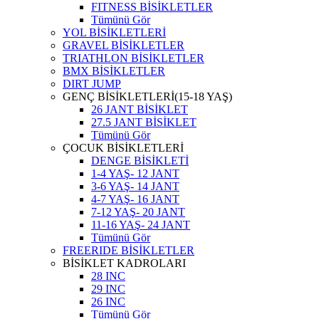
FITNESS BİSİKLETLER
Tümünü Gör
YOL BİSİKLETLERİ
GRAVEL BİSİKLETLER
TRIATHLON BİSİKLETLER
BMX BİSİKLETLER
DIRT JUMP
GENÇ BİSİKLETLERİ(15-18 YAŞ)
26 JANT BİSİKLET
27.5 JANT BİSİKLET
Tümünü Gör
ÇOCUK BİSİKLETLERİ
DENGE BİSİKLETİ
1-4 YAŞ- 12 JANT
3-6 YAŞ- 14 JANT
4-7 YAŞ- 16 JANT
7-12 YAŞ- 20 JANT
11-16 YAŞ- 24 JANT
Tümünü Gör
FREERIDE BİSİKLETLER
BİSİKLET KADROLARI
28 INC
29 INC
26 INC
Tümünü Gör