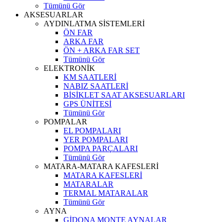
Tümünü Gör
AKSESUARLAR
AYDINLATMA SİSTEMLERİ
ÖN FAR
ARKA FAR
ÖN + ARKA FAR SET
Tümünü Gör
ELEKTRONİK
KM SAATLERİ
NABIZ SAATLERİ
BİSİKLET SAAT AKSESUARLARI
GPS ÜNİTESİ
Tümünü Gör
POMPALAR
EL POMPALARI
YER POMPALARI
POMPA PARÇALARI
Tümünü Gör
MATARA-MATARA KAFESLERİ
MATARA KAFESLERİ
MATARALAR
TERMAL MATARALAR
Tümünü Gör
AYNA
GİDONA MONTE AYNALAR