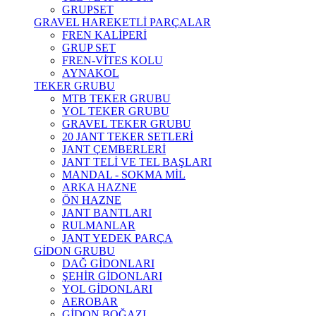
GRUPSET
GRAVEL HAREKETLİ PARÇALAR
FREN KALİPERİ
GRUP SET
FREN-VİTES KOLU
AYNAKOL
TEKER GRUBU
MTB TEKER GRUBU
YOL TEKER GRUBU
GRAVEL TEKER GRUBU
20 JANT TEKER SETLERİ
JANT ÇEMBERLERİ
JANT TELİ VE TEL BAŞLARI
MANDAL - SOKMA MİL
ARKA HAZNE
ÖN HAZNE
JANT BANTLARI
RULMANLAR
JANT YEDEK PARÇA
GİDON GRUBU
DAĞ GİDONLARI
ŞEHİR GİDONLARI
YOL GİDONLARI
AEROBAR
GİDON BOĞAZI