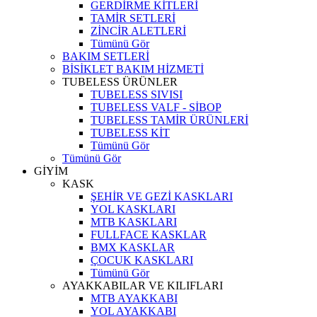
GERDİRME KİTLERİ
TAMİR SETLERİ
ZİNCİR ALETLERİ
Tümünü Gör
BAKIM SETLERİ
BİSİKLET BAKIM HİZMETİ
TUBELESS ÜRÜNLER
TUBELESS SIVISI
TUBELESS VALF - SİBOP
TUBELESS TAMİR ÜRÜNLERİ
TUBELESS KİT
Tümünü Gör
Tümünü Gör
GİYİM
KASK
ŞEHİR VE GEZİ KASKLARI
YOL KASKLARI
MTB KASKLARI
FULLFACE KASKLAR
BMX KASKLAR
ÇOCUK KASKLARI
Tümünü Gör
AYAKKABILAR VE KILIFLARI
MTB AYAKKABI
YOL AYAKKABI