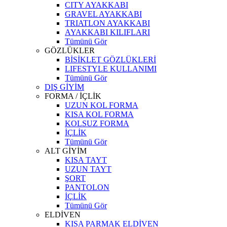
CITY AYAKKABI
GRAVEL AYAKKABI
TRIATLON AYAKKABI
AYAKKABI KILIFLARI
Tümünü Gör
GÖZLÜKLER
BİSİKLET GÖZLÜKLERİ
LIFESTYLE KULLANIMI
Tümünü Gör
DIŞ GİYİM
FORMA / İÇLİK
UZUN KOL FORMA
KISA KOL FORMA
KOLSUZ FORMA
İÇLİK
Tümünü Gör
ALT GİYİM
KISA TAYT
UZUN TAYT
ŞORT
PANTOLON
İÇLİK
Tümünü Gör
ELDİVEN
KISA PARMAK ELDİVEN