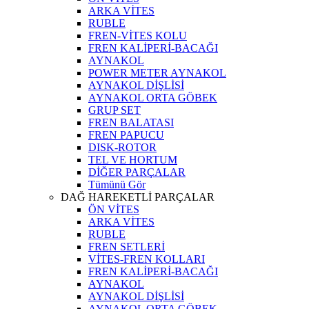
ARKA VİTES
RUBLE
FREN-VİTES KOLU
FREN KALİPERİ-BACAĞI
AYNAKOL
POWER METER AYNAKOL
AYNAKOL DİŞLİSİ
AYNAKOL ORTA GÖBEK
GRUP SET
FREN BALATASI
FREN PAPUCU
DISK-ROTOR
TEL VE HORTUM
DİĞER PARÇALAR
Tümünü Gör
DAĞ HAREKETLİ PARÇALAR
ÖN VİTES
ARKA VİTES
RUBLE
FREN SETLERİ
VİTES-FREN KOLLARI
FREN KALİPERİ-BACAĞI
AYNAKOL
AYNAKOL DİŞLİSİ
AYNAKOL ORTA GÖBEK