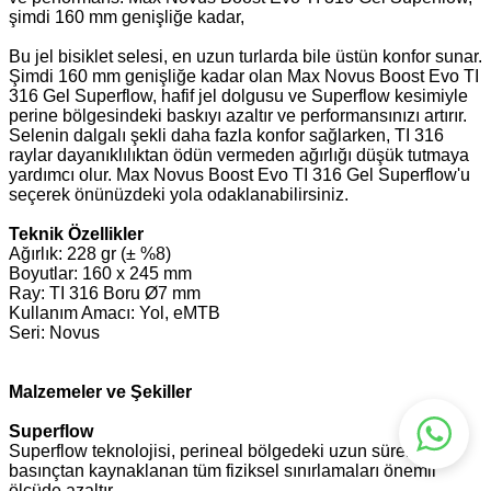
şimdi 160 mm genişliğe kadar,
Bu jel bisiklet selesi, en uzun turlarda bile üstün konfor sunar.
Şimdi 160 mm genişliğe kadar olan Max Novus Boost Evo TI
316 Gel Superflow, hafif jel dolgusu ve Superflow kesimiyle
perine bölgesindeki baskıyı azaltır ve performansınızı artırır.
Selenin dalgalı şekli daha fazla konfor sağlarken, TI 316
raylar dayanıklılıktan ödün vermeden ağırlığı düşük tutmaya
yardımcı olur. Max Novus Boost Evo TI 316 Gel Superflow'u
seçerek önünüzdeki yola odaklanabilirsiniz.
Teknik Özellikler
Ağırlık: 228 gr (± %8)
Boyutlar: 160 x 245 mm
Ray: TI 316 Boru Ø7 mm
Kullanım Amacı: Yol, eMTB
Seri: Novus
Malzemeler ve Şekiller
Superflow
Superflow teknolojisi, perineal bölgedeki uzun süreli
basınçtan kaynaklanan tüm fiziksel sınırlamaları önemli
ölçüde azaltır.