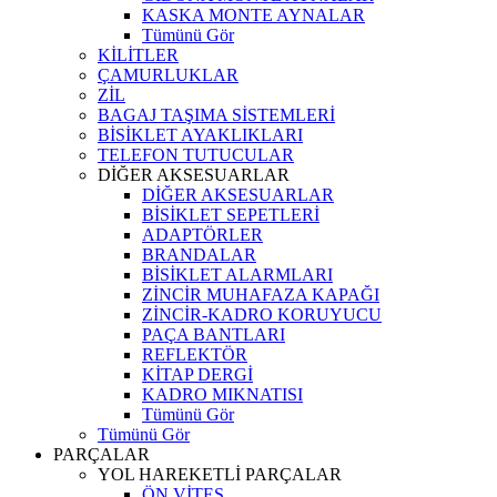
KASKA MONTE AYNALAR
Tümünü Gör
KİLİTLER
ÇAMURLUKLAR
ZİL
BAGAJ TAŞIMA SİSTEMLERİ
BİSİKLET AYAKLIKLARI
TELEFON TUTUCULAR
DİĞER AKSESUARLAR
DİĞER AKSESUARLAR
BİSİKLET SEPETLERİ
ADAPTÖRLER
BRANDALAR
BİSİKLET ALARMLARI
ZİNCİR MUHAFAZA KAPAĞI
ZİNCİR-KADRO KORUYUCU
PAÇA BANTLARI
REFLEKTÖR
KİTAP DERGİ
KADRO MIKNATISI
Tümünü Gör
Tümünü Gör
PARÇALAR
YOL HAREKETLİ PARÇALAR
ÖN VİTES