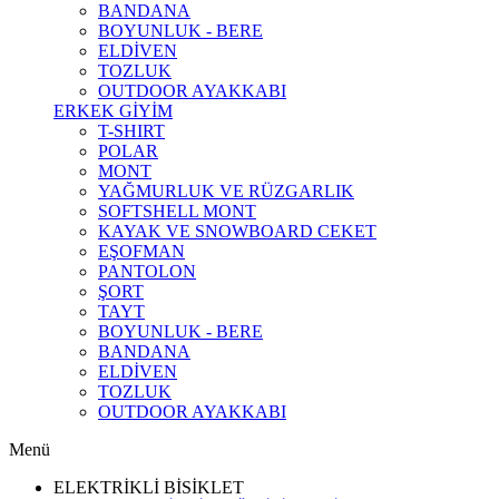
BANDANA
BOYUNLUK - BERE
ELDİVEN
TOZLUK
OUTDOOR AYAKKABI
ERKEK GİYİM
T-SHIRT
POLAR
MONT
YAĞMURLUK VE RÜZGARLIK
SOFTSHELL MONT
KAYAK VE SNOWBOARD CEKET
EŞOFMAN
PANTOLON
ŞORT
TAYT
BOYUNLUK - BERE
BANDANA
ELDİVEN
TOZLUK
OUTDOOR AYAKKABI
Menü
ELEKTRİKLİ BİSİKLET