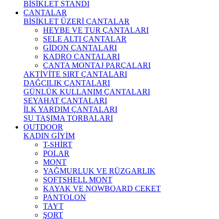
BİSİKLET STANDI
ÇANTALAR
BİSİKLET ÜZERİ ÇANTALAR
HEYBE VE TUR ÇANTALARI
SELE ALTI ÇANTALAR
GİDON ÇANTALARI
KADRO ÇANTALARI
ÇANTA MONTAJ PARÇALARI
AKTİVİTE SIRT ÇANTALARI
DAĞCILIK ÇANTALARI
GÜNLÜK KULLANIM ÇANTALARI
SEYAHAT ÇANTALARI
İLK YARDIM ÇANTALARI
SU TAŞIMA TORBALARI
OUTDOOR
KADIN GİYİM
T-SHİRT
POLAR
MONT
YAĞMURLUK VE RÜZGARLIK
SOFTSHELL MONT
KAYAK VE NOWBOARD CEKET
PANTOLON
TAYT
ŞORT