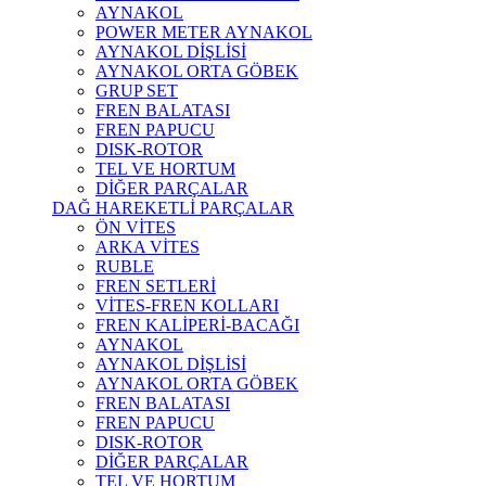
AYNAKOL
POWER METER AYNAKOL
AYNAKOL DİŞLİSİ
AYNAKOL ORTA GÖBEK
GRUP SET
FREN BALATASI
FREN PAPUCU
DISK-ROTOR
TEL VE HORTUM
DİĞER PARÇALAR
DAĞ HAREKETLİ PARÇALAR
ÖN VİTES
ARKA VİTES
RUBLE
FREN SETLERİ
VİTES-FREN KOLLARI
FREN KALİPERİ-BACAĞI
AYNAKOL
AYNAKOL DİŞLİSİ
AYNAKOL ORTA GÖBEK
FREN BALATASI
FREN PAPUCU
DISK-ROTOR
DİĞER PARÇALAR
TEL VE HORTUM