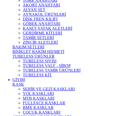
TORK ANAHTARI
AKORT ANAHTARI
ALYAN SET
AYNAKOL ÜRÜNLERİ
DİSK FREN KILIFI
GÖBEK ANAHTARI
KASET-YATAK ALETLERİ
GERDİRME KİTLERİ
TAMİR SETLERİ
ZİNCİR ALETLERİ
BAKIM SETLERİ
BİSİKLET BAKIM HİZMETİ
TUBELESS ÜRÜNLER
TUBELESS SIVISI
TUBELESS VALF - SİBOP
TUBELESS TAMİR ÜRÜNLERİ
TUBELESS KİT
GİYİM
KASK
ŞEHİR VE GEZİ KASKLARI
YOL KASKLARI
MTB KASKLARI
FULLFACE KASKLAR
BMX KASKLAR
ÇOCUK KASKLARI