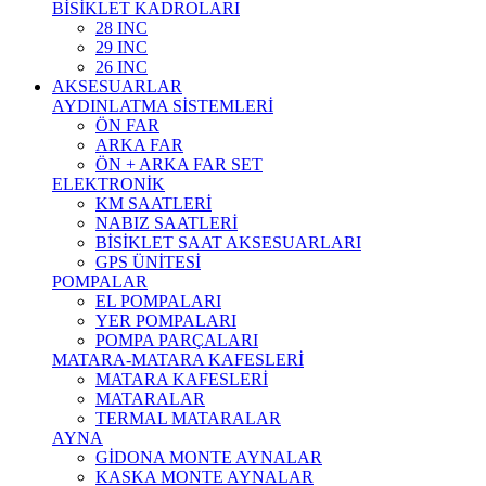
BİSİKLET KADROLARI
28 INC
29 INC
26 INC
AKSESUARLAR
AYDINLATMA SİSTEMLERİ
ÖN FAR
ARKA FAR
ÖN + ARKA FAR SET
ELEKTRONİK
KM SAATLERİ
NABIZ SAATLERİ
BİSİKLET SAAT AKSESUARLARI
GPS ÜNİTESİ
POMPALAR
EL POMPALARI
YER POMPALARI
POMPA PARÇALARI
MATARA-MATARA KAFESLERİ
MATARA KAFESLERİ
MATARALAR
TERMAL MATARALAR
AYNA
GİDONA MONTE AYNALAR
KASKA MONTE AYNALAR