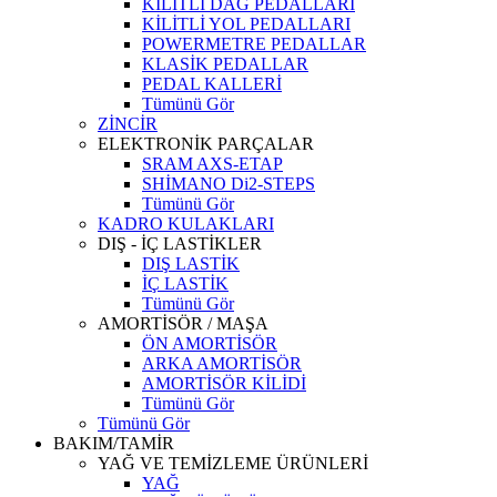
KİLİTLİ DAĞ PEDALLARI
KİLİTLİ YOL PEDALLARI
POWERMETRE PEDALLAR
KLASİK PEDALLAR
PEDAL KALLERİ
Tümünü Gör
ZİNCİR
ELEKTRONİK PARÇALAR
SRAM AXS-ETAP
SHİMANO Di2-STEPS
Tümünü Gör
KADRO KULAKLARI
DIŞ - İÇ LASTİKLER
DIŞ LASTİK
İÇ LASTİK
Tümünü Gör
AMORTİSÖR / MAŞA
ÖN AMORTİSÖR
ARKA AMORTİSÖR
AMORTİSÖR KİLİDİ
Tümünü Gör
Tümünü Gör
BAKIM/TAMİR
YAĞ VE TEMİZLEME ÜRÜNLERİ
YAĞ