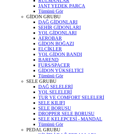
RULMANLAR
JANT YEDEK PARÇA
Tümünü Gör
GİDON GRUBU
DAĞ GİDONLARI
ŞEHİR GİDONLARI
YOL GİDONLARI
AEROBAR
GİDON BOĞAZI
ELCİKLER
YOL GİDON BANDI
BAREND
FURŞ/SPACER
GİDON YÜKSELTİCİ
Tümünü Gör
SELE GRUBU
DAĞ SELELERİ
YOL SELELERİ
TUR VE COMFORT SELELERİ
SELE KILIFI
SELE BORUSU
DROPPER SELE BORUSU
SELE KELEPÇESİ - MANDAL
Tümünü Gör
PEDAL GRUBU