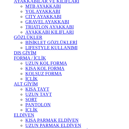
AYAKKABILAR VE KILIFLARI
MTB AYAKKABI
YOL AYAKKABI
CITY AYAKKABI
GRAVEL AYAKKABI
TRIATLON AYAKKABI
AYAKKABI KILIFLARI
GÖZLÜKLER
BİSİKLET GÖZLÜKLERİ
LIFESTYLE KULLANIMI
DIŞ GİYİM
FORMA / İÇLİK
UZUN KOL FORMA
KISA KOL FORMA
KOLSUZ FORMA
İÇLİK
ALT GİYİM
KISA TAYT
UZUN TAYT
ŞORT
PANTOLON
İÇLİK
ELDİVEN
KISA PARMAK ELDİVEN
UZUN PARMAK ELDİVEN