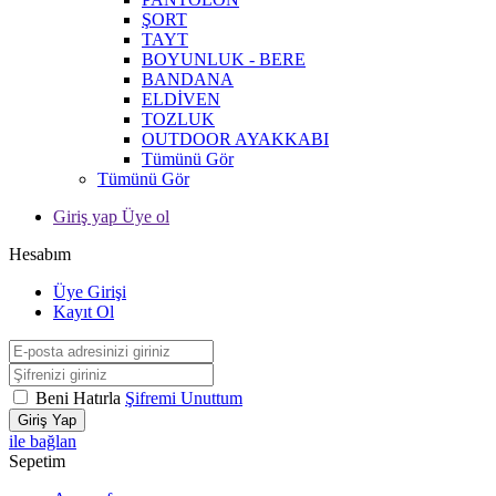
ŞORT
TAYT
BOYUNLUK - BERE
BANDANA
ELDİVEN
TOZLUK
OUTDOOR AYAKKABI
Tümünü Gör
Tümünü Gör
Giriş yap Üye ol
Hesabım
Üye Girişi
Kayıt Ol
Beni Hatırla
Şifremi Unuttum
Giriş Yap
ile bağlan
Sepetim