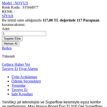
Model :
NOVUS
Renk Kodu :
ST044977
RENK :
SİYAH
Bu ürünü satın aldığınızda
117,00
TL değerinde
117
Parapuan
kazanacaksınız.
Adet
Sepete Ekle
Hemen Al
Beğen
Tükendi
Gelince Haber Ver
Tavsiye Et
Fiyat Alarmı
Ürün Açıklaması
Ödeme Seçenekleri
Yorumlar
Tavsiye Et
İade Koşulları
Yenilikçi jel teknolojisi ve Superflow kesimiyle eşsiz konfor
ve performans. Max Novus Boost Evo TI 316 Gel Superflow,