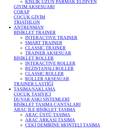
KIŞLIK UZUN PARMAK ELDİVEN
GİYİM AKSESUARI
ÇORAP
ÇOCUK GİYİM
TRIATHLON
ANTRENMAN
BİSİKLET TRAINER
INTERACTIVE TRAINER
SMART TRAINER
CLASSIC TRAINER
TRAINER AKSESUAR
BİSİKLET ROLLER
INTERACTIVE ROLLER
REZISTANSLI ROLLER
CLASSIC ROLLER
ROLLER AKSESUAR
TRAINER LASTİĞİ
TAŞIMA/SAKLAMA
ÇOCUK TAŞIYICI
DUVAR ASKI SİSTEMLERİ
BİSİKLET TAŞIMA ÇANTALARI
ARAÇ İLE BİSİKLET TAŞIMA
ARAÇ ÜSTÜ TAŞIMA
ARAÇ ARKASI TAŞIMA
ÇEKİ DEMİRİNE MONTELİ TAŞIMA