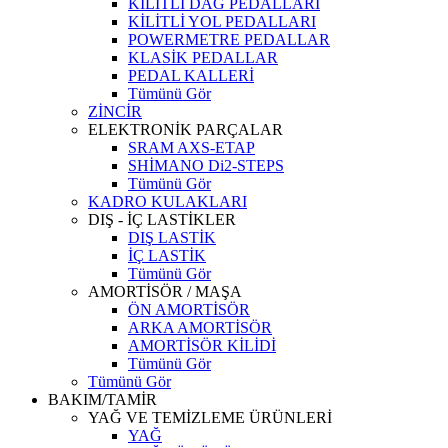
KİLİTLİ DAĞ PEDALLARI
KİLİTLİ YOL PEDALLARI
POWERMETRE PEDALLAR
KLASİK PEDALLAR
PEDAL KALLERİ
Tümünü Gör
ZİNCİR
ELEKTRONİK PARÇALAR
SRAM AXS-ETAP
SHİMANO Di2-STEPS
Tümünü Gör
KADRO KULAKLARI
DIŞ - İÇ LASTİKLER
DIŞ LASTİK
İÇ LASTİK
Tümünü Gör
AMORTİSÖR / MAŞA
ÖN AMORTİSÖR
ARKA AMORTİSÖR
AMORTİSÖR KİLİDİ
Tümünü Gör
Tümünü Gör
BAKIM/TAMİR
YAĞ VE TEMİZLEME ÜRÜNLERİ
YAĞ