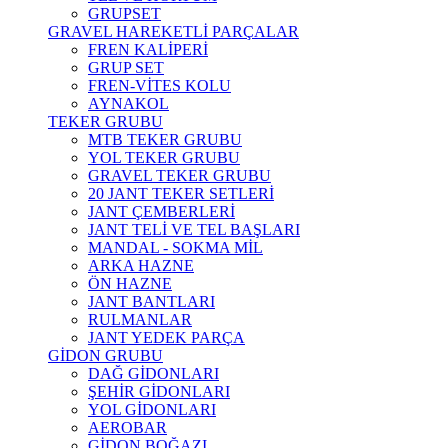
GRUPSET
GRAVEL HAREKETLİ PARÇALAR
FREN KALİPERİ
GRUP SET
FREN-VİTES KOLU
AYNAKOL
TEKER GRUBU
MTB TEKER GRUBU
YOL TEKER GRUBU
GRAVEL TEKER GRUBU
20 JANT TEKER SETLERİ
JANT ÇEMBERLERİ
JANT TELİ VE TEL BAŞLARI
MANDAL - SOKMA MİL
ARKA HAZNE
ÖN HAZNE
JANT BANTLARI
RULMANLAR
JANT YEDEK PARÇA
GİDON GRUBU
DAĞ GİDONLARI
ŞEHİR GİDONLARI
YOL GİDONLARI
AEROBAR
GİDON BOĞAZI