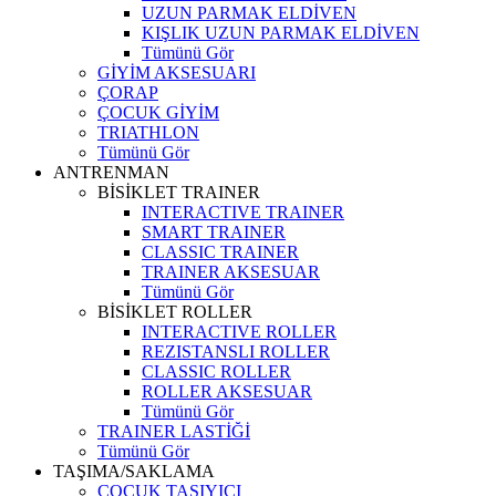
UZUN PARMAK ELDİVEN
KIŞLIK UZUN PARMAK ELDİVEN
Tümünü Gör
GİYİM AKSESUARI
ÇORAP
ÇOCUK GİYİM
TRIATHLON
Tümünü Gör
ANTRENMAN
BİSİKLET TRAINER
INTERACTIVE TRAINER
SMART TRAINER
CLASSIC TRAINER
TRAINER AKSESUAR
Tümünü Gör
BİSİKLET ROLLER
INTERACTIVE ROLLER
REZISTANSLI ROLLER
CLASSIC ROLLER
ROLLER AKSESUAR
Tümünü Gör
TRAINER LASTİĞİ
Tümünü Gör
TAŞIMA/SAKLAMA
ÇOCUK TAŞIYICI