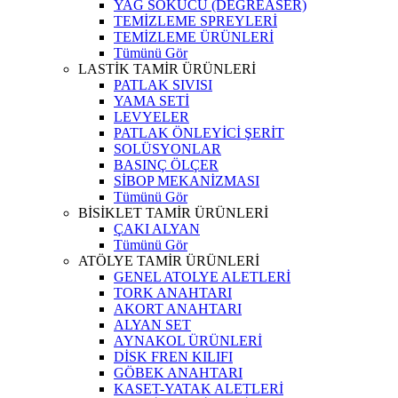
YAĞ SÖKÜCÜ (DEGREASER)
TEMİZLEME SPREYLERİ
TEMİZLEME ÜRÜNLERİ
Tümünü Gör
LASTİK TAMİR ÜRÜNLERİ
PATLAK SIVISI
YAMA SETİ
LEVYELER
PATLAK ÖNLEYİCİ ŞERİT
SOLÜSYONLAR
BASINÇ ÖLÇER
SİBOP MEKANİZMASI
Tümünü Gör
BİSİKLET TAMİR ÜRÜNLERİ
ÇAKI ALYAN
Tümünü Gör
ATÖLYE TAMİR ÜRÜNLERİ
GENEL ATOLYE ALETLERİ
TORK ANAHTARI
AKORT ANAHTARI
ALYAN SET
AYNAKOL ÜRÜNLERİ
DİSK FREN KILIFI
GÖBEK ANAHTARI
KASET-YATAK ALETLERİ