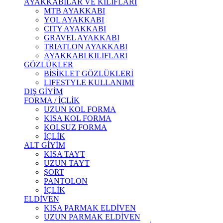
AYAKKABILAR VE KILIFLARI
MTB AYAKKABI
YOL AYAKKABI
CITY AYAKKABI
GRAVEL AYAKKABI
TRIATLON AYAKKABI
AYAKKABI KILIFLARI
GÖZLÜKLER
BİSİKLET GÖZLÜKLERİ
LIFESTYLE KULLANIMI
DIŞ GİYİM
FORMA / İÇLİK
UZUN KOL FORMA
KISA KOL FORMA
KOLSUZ FORMA
İÇLİK
ALT GİYİM
KISA TAYT
UZUN TAYT
ŞORT
PANTOLON
İÇLİK
ELDİVEN
KISA PARMAK ELDİVEN
UZUN PARMAK ELDİVEN