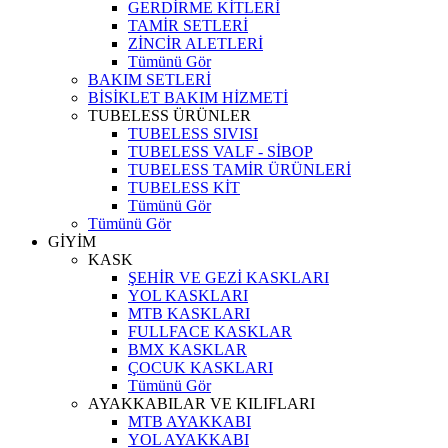
GERDİRME KİTLERİ
TAMİR SETLERİ
ZİNCİR ALETLERİ
Tümünü Gör
BAKIM SETLERİ
BİSİKLET BAKIM HİZMETİ
TUBELESS ÜRÜNLER
TUBELESS SIVISI
TUBELESS VALF - SİBOP
TUBELESS TAMİR ÜRÜNLERİ
TUBELESS KİT
Tümünü Gör
Tümünü Gör
GİYİM
KASK
ŞEHİR VE GEZİ KASKLARI
YOL KASKLARI
MTB KASKLARI
FULLFACE KASKLAR
BMX KASKLAR
ÇOCUK KASKLARI
Tümünü Gör
AYAKKABILAR VE KILIFLARI
MTB AYAKKABI
YOL AYAKKABI