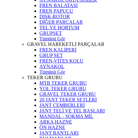
FREN BALATASI
FREN PAPUCU
DISK-ROTOR
DİĞER PARÇALAR
TEL VE HORTUM
GRUPSET
Tümünü Gör
GRAVEL HAREKETLİ PARÇALAR
FREN KALİPERİ
GRUP SET
FREN-VİTES KOLU
AYNAKOL
Tümünü Gör
TEKER GRUBU
MTB TEKER GRUBU
YOL TEKER GRUBU
GRAVEL TEKER GRUBU
20 JANT TEKER SETLERİ
JANT ÇEMBERLERİ
JANT TELİ VE TEL BAŞLARI
MANDAL - SOKMA MİL
ARKA HAZNE
ÖN HAZNE
JANT BANTLARI