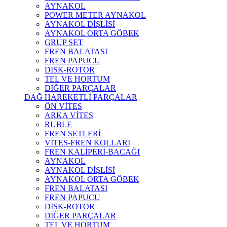
AYNAKOL
POWER METER AYNAKOL
AYNAKOL DİŞLİSİ
AYNAKOL ORTA GÖBEK
GRUP SET
FREN BALATASI
FREN PAPUCU
DISK-ROTOR
TEL VE HORTUM
DİĞER PARÇALAR
DAĞ HAREKETLİ PARÇALAR
ÖN VİTES
ARKA VİTES
RUBLE
FREN SETLERİ
VİTES-FREN KOLLARI
FREN KALİPERİ-BACAĞI
AYNAKOL
AYNAKOL DİŞLİSİ
AYNAKOL ORTA GÖBEK
FREN BALATASI
FREN PAPUCU
DISK-ROTOR
DİĞER PARÇALAR
TEL VE HORTUM