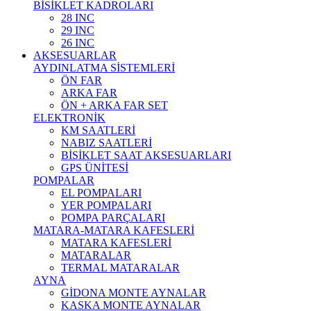
BİSİKLET KADROLARI
28 INC
29 INC
26 INC
AKSESUARLAR
AYDINLATMA SİSTEMLERİ
ÖN FAR
ARKA FAR
ÖN + ARKA FAR SET
ELEKTRONİK
KM SAATLERİ
NABIZ SAATLERİ
BİSİKLET SAAT AKSESUARLARI
GPS ÜNİTESİ
POMPALAR
EL POMPALARI
YER POMPALARI
POMPA PARÇALARI
MATARA-MATARA KAFESLERİ
MATARA KAFESLERİ
MATARALAR
TERMAL MATARALAR
AYNA
GİDONA MONTE AYNALAR
KASKA MONTE AYNALAR