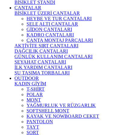
BİSİKLET STANDI
ÇANTALAR
BİSİKLET ÜZERİ ÇANTALAR
HEYBE VE TUR ÇANTALARI
SELE ALTI ÇANTALAR
GİDON ÇANTALARI
KADRO ÇANTALARI
ÇANTA MONTAJ PARÇALARI
AKTİVİTE SIRT ÇANTALARI
DAĞCILIK ÇANTALARI
GÜNLÜK KULLANIM ÇANTALARI
SEYAHAT ÇANTALARI
İLK YARDIM ÇANTALARI
SU TAŞIMA TORBALARI
OUTDOOR
KADIN GİYİM
T-SHİRT
POLAR
MONT
YAĞMURLUK VE RÜZGARLIK
SOFTSHELL MONT
KAYAK VE NOWBOARD CEKET
PANTOLON
TAYT
ŞORT