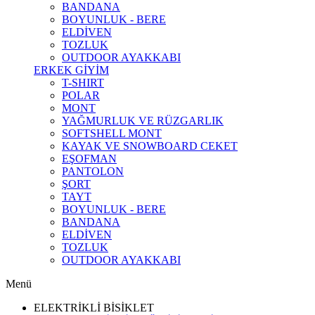
BANDANA
BOYUNLUK - BERE
ELDİVEN
TOZLUK
OUTDOOR AYAKKABI
ERKEK GİYİM
T-SHIRT
POLAR
MONT
YAĞMURLUK VE RÜZGARLIK
SOFTSHELL MONT
KAYAK VE SNOWBOARD CEKET
EŞOFMAN
PANTOLON
ŞORT
TAYT
BOYUNLUK - BERE
BANDANA
ELDİVEN
TOZLUK
OUTDOOR AYAKKABI
Menü
ELEKTRİKLİ BİSİKLET