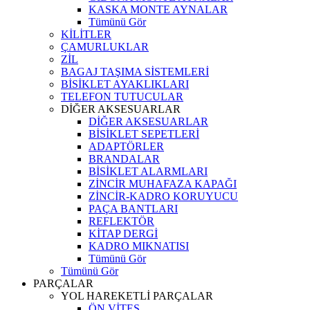
KASKA MONTE AYNALAR
Tümünü Gör
KİLİTLER
ÇAMURLUKLAR
ZİL
BAGAJ TAŞIMA SİSTEMLERİ
BİSİKLET AYAKLIKLARI
TELEFON TUTUCULAR
DİĞER AKSESUARLAR
DİĞER AKSESUARLAR
BİSİKLET SEPETLERİ
ADAPTÖRLER
BRANDALAR
BİSİKLET ALARMLARI
ZİNCİR MUHAFAZA KAPAĞI
ZİNCİR-KADRO KORUYUCU
PAÇA BANTLARI
REFLEKTÖR
KİTAP DERGİ
KADRO MIKNATISI
Tümünü Gör
Tümünü Gör
PARÇALAR
YOL HAREKETLİ PARÇALAR
ÖN VİTES