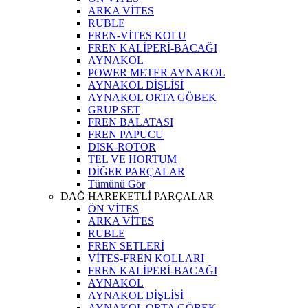
ARKA VİTES
RUBLE
FREN-VİTES KOLU
FREN KALİPERİ-BACAĞI
AYNAKOL
POWER METER AYNAKOL
AYNAKOL DİŞLİSİ
AYNAKOL ORTA GÖBEK
GRUP SET
FREN BALATASI
FREN PAPUCU
DISK-ROTOR
TEL VE HORTUM
DİĞER PARÇALAR
Tümünü Gör
DAĞ HAREKETLİ PARÇALAR
ÖN VİTES
ARKA VİTES
RUBLE
FREN SETLERİ
VİTES-FREN KOLLARI
FREN KALİPERİ-BACAĞI
AYNAKOL
AYNAKOL DİŞLİSİ
AYNAKOL ORTA GÖBEK