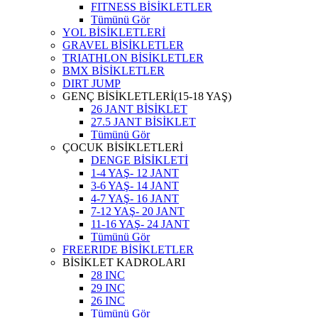
FITNESS BİSİKLETLER
Tümünü Gör
YOL BİSİKLETLERİ
GRAVEL BİSİKLETLER
TRIATHLON BİSİKLETLER
BMX BİSİKLETLER
DIRT JUMP
GENÇ BİSİKLETLERİ(15-18 YAŞ)
26 JANT BİSİKLET
27.5 JANT BİSİKLET
Tümünü Gör
ÇOCUK BİSİKLETLERİ
DENGE BİSİKLETİ
1-4 YAŞ- 12 JANT
3-6 YAŞ- 14 JANT
4-7 YAŞ- 16 JANT
7-12 YAŞ- 20 JANT
11-16 YAŞ- 24 JANT
Tümünü Gör
FREERIDE BİSİKLETLER
BİSİKLET KADROLARI
28 INC
29 INC
26 INC
Tümünü Gör