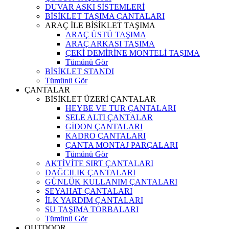
DUVAR ASKI SİSTEMLERİ
BİSİKLET TAŞIMA ÇANTALARI
ARAÇ İLE BİSİKLET TAŞIMA
ARAÇ ÜSTÜ TAŞIMA
ARAÇ ARKASI TAŞIMA
ÇEKİ DEMİRİNE MONTELİ TAŞIMA
Tümünü Gör
BİSİKLET STANDI
Tümünü Gör
ÇANTALAR
BİSİKLET ÜZERİ ÇANTALAR
HEYBE VE TUR ÇANTALARI
SELE ALTI ÇANTALAR
GİDON ÇANTALARI
KADRO ÇANTALARI
ÇANTA MONTAJ PARÇALARI
Tümünü Gör
AKTİVİTE SIRT ÇANTALARI
DAĞCILIK ÇANTALARI
GÜNLÜK KULLANIM ÇANTALARI
SEYAHAT ÇANTALARI
İLK YARDIM ÇANTALARI
SU TAŞIMA TORBALARI
Tümünü Gör
OUTDOOR