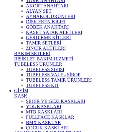
TORK ANAHTARI
AKORT ANAHTARI
ALYAN SET
AYNAKOL ÜRÜNLERİ
DİSK FREN KILIFI
GÖBEK ANAHTARI
KASET-YATAK ALETLERİ
GERDİRME KİTLERİ
TAMİR SETLERİ
ZİNCİR ALETLERİ
BAKIM SETLERİ
BİSİKLET BAKIM HİZMETİ
TUBELESS ÜRÜNLER
TUBELESS SIVISI
TUBELESS VALF - SİBOP
TUBELESS TAMİR ÜRÜNLERİ
TUBELESS KİT
GİYİM
KASK
ŞEHİR VE GEZİ KASKLARI
YOL KASKLARI
MTB KASKLARI
FULLFACE KASKLAR
BMX KASKLAR
ÇOCUK KASKLARI