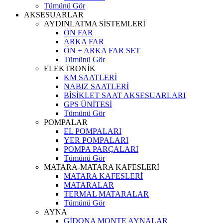
Tümünü Gör
AKSESUARLAR
AYDINLATMA SİSTEMLERİ
ÖN FAR
ARKA FAR
ÖN + ARKA FAR SET
Tümünü Gör
ELEKTRONİK
KM SAATLERİ
NABIZ SAATLERİ
BİSİKLET SAAT AKSESUARLARI
GPS ÜNİTESİ
Tümünü Gör
POMPALAR
EL POMPALARI
YER POMPALARI
POMPA PARÇALARI
Tümünü Gör
MATARA-MATARA KAFESLERİ
MATARA KAFESLERİ
MATARALAR
TERMAL MATARALAR
Tümünü Gör
AYNA
GİDONA MONTE AYNALAR