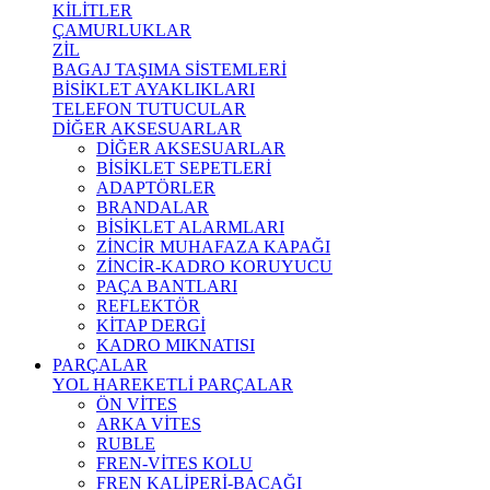
KİLİTLER
ÇAMURLUKLAR
ZİL
BAGAJ TAŞIMA SİSTEMLERİ
BİSİKLET AYAKLIKLARI
TELEFON TUTUCULAR
DİĞER AKSESUARLAR
DİĞER AKSESUARLAR
BİSİKLET SEPETLERİ
ADAPTÖRLER
BRANDALAR
BİSİKLET ALARMLARI
ZİNCİR MUHAFAZA KAPAĞI
ZİNCİR-KADRO KORUYUCU
PAÇA BANTLARI
REFLEKTÖR
KİTAP DERGİ
KADRO MIKNATISI
PARÇALAR
YOL HAREKETLİ PARÇALAR
ÖN VİTES
ARKA VİTES
RUBLE
FREN-VİTES KOLU
FREN KALİPERİ-BACAĞI