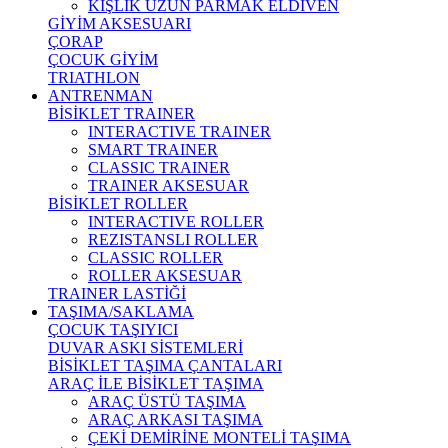
KIŞLIK UZUN PARMAK ELDİVEN
GİYİM AKSESUARI
ÇORAP
ÇOCUK GİYİM
TRIATHLON
ANTRENMAN
BİSİKLET TRAINER
INTERACTIVE TRAINER
SMART TRAINER
CLASSIC TRAINER
TRAINER AKSESUAR
BİSİKLET ROLLER
INTERACTIVE ROLLER
REZISTANSLI ROLLER
CLASSIC ROLLER
ROLLER AKSESUAR
TRAINER LASTİĞİ
TAŞIMA/SAKLAMA
ÇOCUK TAŞIYICI
DUVAR ASKI SİSTEMLERİ
BİSİKLET TAŞIMA ÇANTALARI
ARAÇ İLE BİSİKLET TAŞIMA
ARAÇ ÜSTÜ TAŞIMA
ARAÇ ARKASI TAŞIMA
ÇEKİ DEMİRİNE MONTELİ TAŞIMA