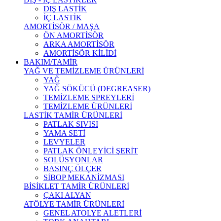
DIŞ LASTİK
İÇ LASTİK
AMORTİSÖR / MAŞA
ÖN AMORTİSÖR
ARKA AMORTİSÖR
AMORTİSÖR KİLİDİ
BAKIM/TAMİR
YAĞ VE TEMİZLEME ÜRÜNLERİ
YAĞ
YAĞ SÖKÜCÜ (DEGREASER)
TEMİZLEME SPREYLERİ
TEMİZLEME ÜRÜNLERİ
LASTİK TAMİR ÜRÜNLERİ
PATLAK SIVISI
YAMA SETİ
LEVYELER
PATLAK ÖNLEYİCİ ŞERİT
SOLÜSYONLAR
BASINÇ ÖLÇER
SİBOP MEKANİZMASI
BİSİKLET TAMİR ÜRÜNLERİ
ÇAKI ALYAN
ATÖLYE TAMİR ÜRÜNLERİ
GENEL ATOLYE ALETLERİ