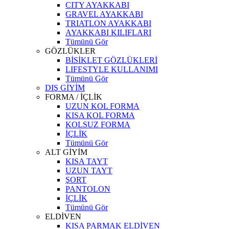
CITY AYAKKABI
GRAVEL AYAKKABI
TRIATLON AYAKKABI
AYAKKABI KILIFLARI
Tümünü Gör
GÖZLÜKLER
BİSİKLET GÖZLÜKLERİ
LIFESTYLE KULLANIMI
Tümünü Gör
DIŞ GİYİM
FORMA / İÇLİK
UZUN KOL FORMA
KISA KOL FORMA
KOLSUZ FORMA
İÇLİK
Tümünü Gör
ALT GİYİM
KISA TAYT
UZUN TAYT
ŞORT
PANTOLON
İÇLİK
Tümünü Gör
ELDİVEN
KISA PARMAK ELDİVEN