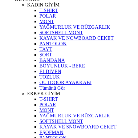
KADIN GİYİM
T-SHİRT
POLAR
MONT
YAĞMURLUK VE RÜZGARLIK
SOFTSHELL MONT
KAYAK VE NOWBOARD CEKET
PANTOLON
TAYT
ŞORT
BANDANA
BOYUNLUK - BERE
ELDİVEN
TOZLUK
OUTDOOR AYAKKABI
Tümünü Gör
ERKEK GİYİM
T-SHIRT
POLAR
MONT
YAĞMURLUK VE RÜZGARLIK
SOFTSHELL MONT
KAYAK VE SNOWBOARD CEKET
EŞOFMAN
PANTOLON