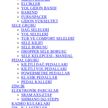
ELCİKLER
YOL GİDON BANDI
BAREND
FURŞ/SPACER
GİDON YÜKSELTİCİ
SELE GRUBU
DAĞ SELELERİ
YOL SELELERİ
TUR VE COMFORT SELELERİ
SELE KILIFI
SELE BORUSU
DROPPER SELE BORUSU
SELE KELEPÇESİ - MANDAL
PEDAL GRUBU
KİLİTLİ DAĞ PEDALLARI
KİLİTLİ YOL PEDALLARI
POWERMETRE PEDALLAR
KLASİK PEDALLAR
PEDAL KALLERİ
ZİNCİR
ELEKTRONİK PARÇALAR
SRAM AXS-ETAP
SHİMANO Di2-STEPS
KADRO KULAKLARI
DIŞ - İÇ LASTİKLER