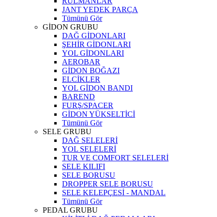
RULMANLAR
JANT YEDEK PARÇA
Tümünü Gör
GİDON GRUBU
DAĞ GİDONLARI
ŞEHİR GİDONLARI
YOL GİDONLARI
AEROBAR
GİDON BOĞAZI
ELCİKLER
YOL GİDON BANDI
BAREND
FURŞ/SPACER
GİDON YÜKSELTİCİ
Tümünü Gör
SELE GRUBU
DAĞ SELELERİ
YOL SELELERİ
TUR VE COMFORT SELELERİ
SELE KILIFI
SELE BORUSU
DROPPER SELE BORUSU
SELE KELEPÇESİ - MANDAL
Tümünü Gör
PEDAL GRUBU