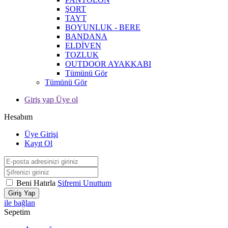
ŞORT
TAYT
BOYUNLUK - BERE
BANDANA
ELDİVEN
TOZLUK
OUTDOOR AYAKKABI
Tümünü Gör
Tümünü Gör
Giriş yap Üye ol
Hesabım
Üye Girişi
Kayıt Ol
Beni Hatırla
Şifremi Unuttum
Giriş Yap
ile bağlan
Sepetim