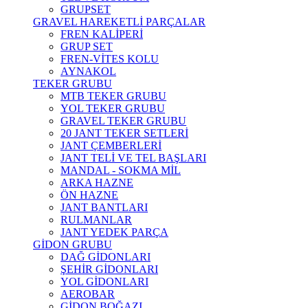
GRUPSET
GRAVEL HAREKETLİ PARÇALAR
FREN KALİPERİ
GRUP SET
FREN-VİTES KOLU
AYNAKOL
TEKER GRUBU
MTB TEKER GRUBU
YOL TEKER GRUBU
GRAVEL TEKER GRUBU
20 JANT TEKER SETLERİ
JANT ÇEMBERLERİ
JANT TELİ VE TEL BAŞLARI
MANDAL - SOKMA MİL
ARKA HAZNE
ÖN HAZNE
JANT BANTLARI
RULMANLAR
JANT YEDEK PARÇA
GİDON GRUBU
DAĞ GİDONLARI
ŞEHİR GİDONLARI
YOL GİDONLARI
AEROBAR
GİDON BOĞAZI