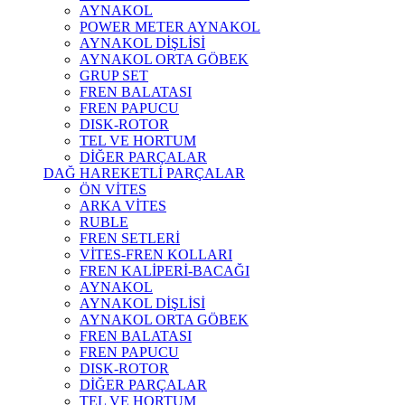
AYNAKOL
POWER METER AYNAKOL
AYNAKOL DİŞLİSİ
AYNAKOL ORTA GÖBEK
GRUP SET
FREN BALATASI
FREN PAPUCU
DISK-ROTOR
TEL VE HORTUM
DİĞER PARÇALAR
DAĞ HAREKETLİ PARÇALAR
ÖN VİTES
ARKA VİTES
RUBLE
FREN SETLERİ
VİTES-FREN KOLLARI
FREN KALİPERİ-BACAĞI
AYNAKOL
AYNAKOL DİŞLİSİ
AYNAKOL ORTA GÖBEK
FREN BALATASI
FREN PAPUCU
DISK-ROTOR
DİĞER PARÇALAR
TEL VE HORTUM