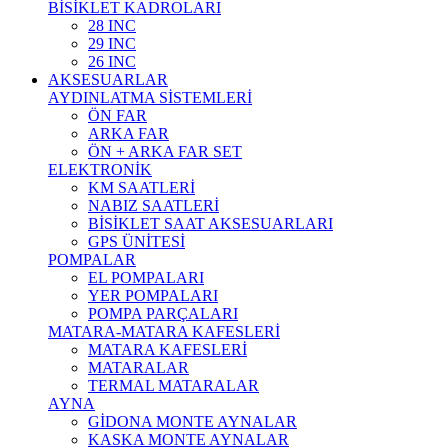
BİSİKLET KADROLARI
28 INC
29 INC
26 INC
AKSESUARLAR
AYDINLATMA SİSTEMLERİ
ÖN FAR
ARKA FAR
ÖN + ARKA FAR SET
ELEKTRONİK
KM SAATLERİ
NABIZ SAATLERİ
BİSİKLET SAAT AKSESUARLARI
GPS ÜNİTESİ
POMPALAR
EL POMPALARI
YER POMPALARI
POMPA PARÇALARI
MATARA-MATARA KAFESLERİ
MATARA KAFESLERİ
MATARALAR
TERMAL MATARALAR
AYNA
GİDONA MONTE AYNALAR
KASKA MONTE AYNALAR