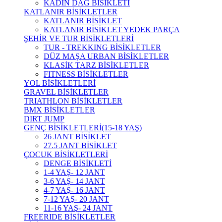
KADIN DAĞ BİSİKLETİ
KATLANIR BİSİKLETLER
KATLANIR BİSİKLET
KATLANIR BİSİKLET YEDEK PARÇA
ŞEHİR VE TUR BİSİKLETLERİ
TUR - TREKKING BİSİKLETLER
DÜZ MAŞA URBAN BİSİKLETLER
KLASİK TARZ BİSİKLETLER
FITNESS BİSİKLETLER
YOL BİSİKLETLERİ
GRAVEL BİSİKLETLER
TRIATHLON BİSİKLETLER
BMX BİSİKLETLER
DIRT JUMP
GENÇ BİSİKLETLERİ(15-18 YAŞ)
26 JANT BİSİKLET
27.5 JANT BİSİKLET
ÇOCUK BİSİKLETLERİ
DENGE BİSİKLETİ
1-4 YAŞ- 12 JANT
3-6 YAŞ- 14 JANT
4-7 YAŞ- 16 JANT
7-12 YAŞ- 20 JANT
11-16 YAŞ- 24 JANT
FREERIDE BİSİKLETLER