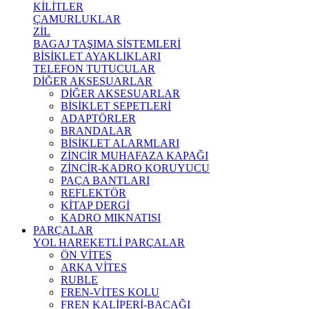
KİLİTLER
ÇAMURLUKLAR
ZİL
BAGAJ TAŞIMA SİSTEMLERİ
BİSİKLET AYAKLIKLARI
TELEFON TUTUCULAR
DİĞER AKSESUARLAR
DİĞER AKSESUARLAR
BİSİKLET SEPETLERİ
ADAPTÖRLER
BRANDALAR
BİSİKLET ALARMLARI
ZİNCİR MUHAFAZA KAPAĞI
ZİNCİR-KADRO KORUYUCU
PAÇA BANTLARI
REFLEKTÖR
KİTAP DERGİ
KADRO MIKNATISI
PARÇALAR
YOL HAREKETLİ PARÇALAR
ÖN VİTES
ARKA VİTES
RUBLE
FREN-VİTES KOLU
FREN KALİPERİ-BACAĞI