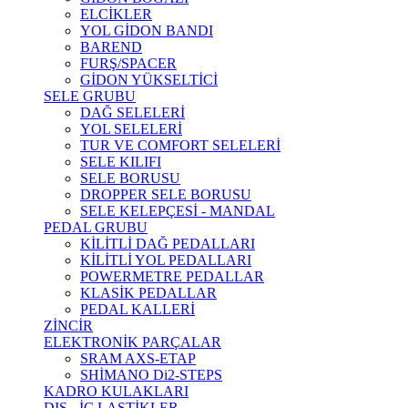
ELCİKLER
YOL GİDON BANDI
BAREND
FURŞ/SPACER
GİDON YÜKSELTİCİ
SELE GRUBU
DAĞ SELELERİ
YOL SELELERİ
TUR VE COMFORT SELELERİ
SELE KILIFI
SELE BORUSU
DROPPER SELE BORUSU
SELE KELEPÇESİ - MANDAL
PEDAL GRUBU
KİLİTLİ DAĞ PEDALLARI
KİLİTLİ YOL PEDALLARI
POWERMETRE PEDALLAR
KLASİK PEDALLAR
PEDAL KALLERİ
ZİNCİR
ELEKTRONİK PARÇALAR
SRAM AXS-ETAP
SHİMANO Di2-STEPS
KADRO KULAKLARI
DIŞ - İÇ LASTİKLER