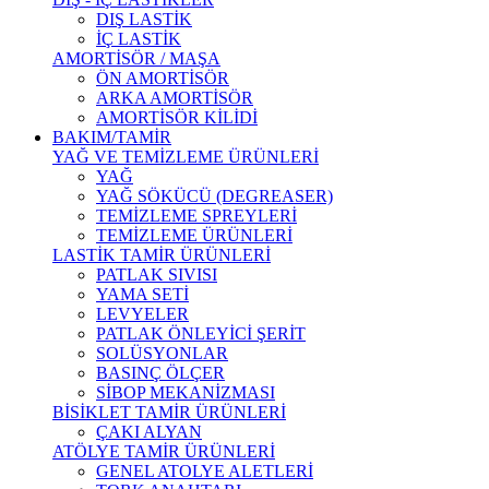
DIŞ LASTİK
İÇ LASTİK
AMORTİSÖR / MAŞA
ÖN AMORTİSÖR
ARKA AMORTİSÖR
AMORTİSÖR KİLİDİ
BAKIM/TAMİR
YAĞ VE TEMİZLEME ÜRÜNLERİ
YAĞ
YAĞ SÖKÜCÜ (DEGREASER)
TEMİZLEME SPREYLERİ
TEMİZLEME ÜRÜNLERİ
LASTİK TAMİR ÜRÜNLERİ
PATLAK SIVISI
YAMA SETİ
LEVYELER
PATLAK ÖNLEYİCİ ŞERİT
SOLÜSYONLAR
BASINÇ ÖLÇER
SİBOP MEKANİZMASI
BİSİKLET TAMİR ÜRÜNLERİ
ÇAKI ALYAN
ATÖLYE TAMİR ÜRÜNLERİ
GENEL ATOLYE ALETLERİ