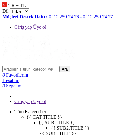
TR − TL
Dil
Müşteri Destek Hattı :
0212 259 74 76 - 0212 259 74 77
Giriş yap Üye ol
Ara
0
Favorilerim
Hesabım
0
Sepetim
Giriş yap Üye ol
Tüm Kategoriler
{{ CAT.TITLE }}
{{ SUB.TITLE }}
{{ SUB2.TITLE }}
{{ SUB.TITLE }}