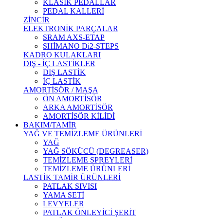
KLASİK PEDALLAR
PEDAL KALLERİ
ZİNCİR
ELEKTRONİK PARÇALAR
SRAM AXS-ETAP
SHİMANO Di2-STEPS
KADRO KULAKLARI
DIŞ - İÇ LASTİKLER
DIŞ LASTİK
İÇ LASTİK
AMORTİSÖR / MAŞA
ÖN AMORTİSÖR
ARKA AMORTİSÖR
AMORTİSÖR KİLİDİ
BAKIM/TAMİR
YAĞ VE TEMİZLEME ÜRÜNLERİ
YAĞ
YAĞ SÖKÜCÜ (DEGREASER)
TEMİZLEME SPREYLERİ
TEMİZLEME ÜRÜNLERİ
LASTİK TAMİR ÜRÜNLERİ
PATLAK SIVISI
YAMA SETİ
LEVYELER
PATLAK ÖNLEYİCİ ŞERİT