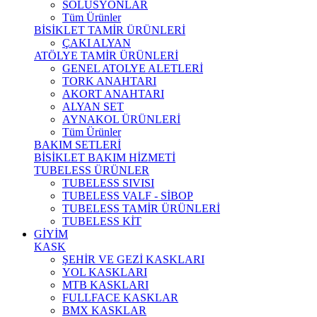
SOLÜSYONLAR
Tüm Ürünler
BİSİKLET TAMİR ÜRÜNLERİ
ÇAKI ALYAN
ATÖLYE TAMİR ÜRÜNLERİ
GENEL ATOLYE ALETLERİ
TORK ANAHTARI
AKORT ANAHTARI
ALYAN SET
AYNAKOL ÜRÜNLERİ
Tüm Ürünler
BAKIM SETLERİ
BİSİKLET BAKIM HİZMETİ
TUBELESS ÜRÜNLER
TUBELESS SIVISI
TUBELESS VALF - SİBOP
TUBELESS TAMİR ÜRÜNLERİ
TUBELESS KİT
GİYİM
KASK
ŞEHİR VE GEZİ KASKLARI
YOL KASKLARI
MTB KASKLARI
FULLFACE KASKLAR
BMX KASKLAR