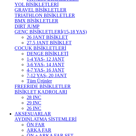
YOL BİSİKLETLERİ
GRAVEL BİSİKLETLER
TRIATHLON BİSİKLETLER
BMX BİSİKLETLER
DIRT JUMP
GENÇ BİSİKLETLERİ(15-18 YAŞ)
26 JANT BİSİKLET
27.5 JANT BİSİKLET
ÇOCUK BİSİKLETLERİ
DENGE BİSİKLETİ
1-4 YAŞ- 12 JANT
3-6 YAŞ- 14 JANT
4-7 YAŞ- 16 JANT
7-12 YAŞ- 20 JANT
Tüm Ürünler
FREERIDE BİSİKLETLER
BİSİKLET KADROLARI
28 INC
29 INC
26 INC
AKSESUARLAR
AYDINLATMA SİSTEMLERİ
ÖN FAR
ARKA FAR
ÖN + ARKA FAR SET