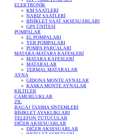
ELEKTRONİK
KM SAATLERİ
NABIZ SAATLERİ
BİSİKLET SAAT AKSESUARLARI
GPS ÜNİTESİ
POMPALAR
EL POMPALARI
YER POMPALARI
POMPA PARÇALARI
MATARA-MATARA KAFESLERİ
MATARA KAFESLERİ
MATARALAR
TERMAL MATARALAR
AYNA
GİDONA MONTE AYNALAR
KASKA MONTE AYNALAR
KİLİTLER
ÇAMURLUKLAR
ZİL
BAGAJ TAŞIMA SİSTEMLERİ
BİSİKLET AYAKLIKLARI
TELEFON TUTUCULAR
DİĞER AKSESUARLAR
DİĞER AKSESUARLAR