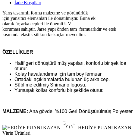
İade Koşulları
Yarış
tasarımIı forma
malzeme ve
görünürlük
için
yansıtıcı
elemanları ile donatılmıştır
.
Buna ek
olarak
üç
arka
cepleri
ile
önemli
UV
koruması
sahiptir
.
Jarse
yapı
önden tam
fermuarlıdır
ve
etek
kısmında
elastik silikon
kıskaçlar mevcuttur.
ÖZELLİKLER
Hafif geri dönüştürülmüş yapıları, konforlu bir şekilde
oturur.
Kolay havalandırma için tam boy fermuar
Ortadaki açıklamalarda bulunan üç arka cep.
Süblime edilmiş Shimano logosu.
Yumuşak kollar konforlu bir şekilde oturur.
MALZEME:
Ana gövde: %100 Geri Dönüştürülmüş Polyester
HEDİYE PUANI KAZAN
Vitrin Ürünleri