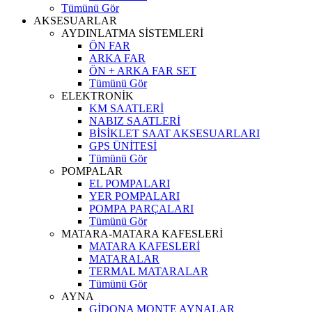
Tümünü Gör
AKSESUARLAR
AYDINLATMA SİSTEMLERİ
ÖN FAR
ARKA FAR
ÖN + ARKA FAR SET
Tümünü Gör
ELEKTRONİK
KM SAATLERİ
NABIZ SAATLERİ
BİSİKLET SAAT AKSESUARLARI
GPS ÜNİTESİ
Tümünü Gör
POMPALAR
EL POMPALARI
YER POMPALARI
POMPA PARÇALARI
Tümünü Gör
MATARA-MATARA KAFESLERİ
MATARA KAFESLERİ
MATARALAR
TERMAL MATARALAR
Tümünü Gör
AYNA
GİDONA MONTE AYNALAR