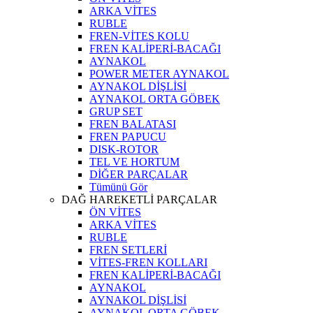
ARKA VİTES
RUBLE
FREN-VİTES KOLU
FREN KALİPERİ-BACAĞI
AYNAKOL
POWER METER AYNAKOL
AYNAKOL DİŞLİSİ
AYNAKOL ORTA GÖBEK
GRUP SET
FREN BALATASI
FREN PAPUCU
DISK-ROTOR
TEL VE HORTUM
DİĞER PARÇALAR
Tümünü Gör
DAĞ HAREKETLİ PARÇALAR
ÖN VİTES
ARKA VİTES
RUBLE
FREN SETLERİ
VİTES-FREN KOLLARI
FREN KALİPERİ-BACAĞI
AYNAKOL
AYNAKOL DİŞLİSİ
AYNAKOL ORTA GÖBEK