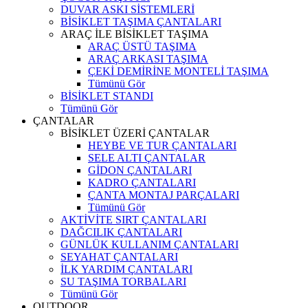
DUVAR ASKI SİSTEMLERİ
BİSİKLET TAŞIMA ÇANTALARI
ARAÇ İLE BİSİKLET TAŞIMA
ARAÇ ÜSTÜ TAŞIMA
ARAÇ ARKASI TAŞIMA
ÇEKİ DEMİRİNE MONTELİ TAŞIMA
Tümünü Gör
BİSİKLET STANDI
Tümünü Gör
ÇANTALAR
BİSİKLET ÜZERİ ÇANTALAR
HEYBE VE TUR ÇANTALARI
SELE ALTI ÇANTALAR
GİDON ÇANTALARI
KADRO ÇANTALARI
ÇANTA MONTAJ PARÇALARI
Tümünü Gör
AKTİVİTE SIRT ÇANTALARI
DAĞCILIK ÇANTALARI
GÜNLÜK KULLANIM ÇANTALARI
SEYAHAT ÇANTALARI
İLK YARDIM ÇANTALARI
SU TAŞIMA TORBALARI
Tümünü Gör
OUTDOOR