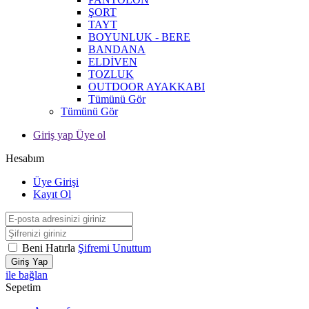
ŞORT
TAYT
BOYUNLUK - BERE
BANDANA
ELDİVEN
TOZLUK
OUTDOOR AYAKKABI
Tümünü Gör
Tümünü Gör
Giriş yap Üye ol
Hesabım
Üye Girişi
Kayıt Ol
Beni Hatırla
Şifremi Unuttum
Giriş Yap
ile bağlan
Sepetim