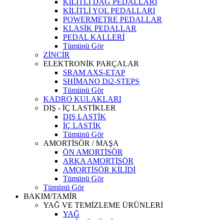
KİLİTLİ DAĞ PEDALLARI
KİLİTLİ YOL PEDALLARI
POWERMETRE PEDALLAR
KLASİK PEDALLAR
PEDAL KALLERİ
Tümünü Gör
ZİNCİR
ELEKTRONİK PARÇALAR
SRAM AXS-ETAP
SHİMANO Di2-STEPS
Tümünü Gör
KADRO KULAKLARI
DIŞ - İÇ LASTİKLER
DIŞ LASTİK
İÇ LASTİK
Tümünü Gör
AMORTİSÖR / MAŞA
ÖN AMORTİSÖR
ARKA AMORTİSÖR
AMORTİSÖR KİLİDİ
Tümünü Gör
Tümünü Gör
BAKIM/TAMİR
YAĞ VE TEMİZLEME ÜRÜNLERİ
YAĞ