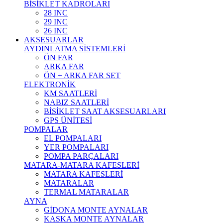
BİSİKLET KADROLARI
28 INC
29 INC
26 INC
AKSESUARLAR
AYDINLATMA SİSTEMLERİ
ÖN FAR
ARKA FAR
ÖN + ARKA FAR SET
ELEKTRONİK
KM SAATLERİ
NABIZ SAATLERİ
BİSİKLET SAAT AKSESUARLARI
GPS ÜNİTESİ
POMPALAR
EL POMPALARI
YER POMPALARI
POMPA PARÇALARI
MATARA-MATARA KAFESLERİ
MATARA KAFESLERİ
MATARALAR
TERMAL MATARALAR
AYNA
GİDONA MONTE AYNALAR
KASKA MONTE AYNALAR