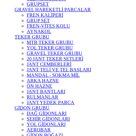
GRUPSET
GRAVEL HAREKETLİ PARÇALAR
FREN KALİPERİ
GRUP SET
FREN-VİTES KOLU
AYNAKOL
TEKER GRUBU
MTB TEKER GRUBU
YOL TEKER GRUBU
GRAVEL TEKER GRUBU
20 JANT TEKER SETLERİ
JANT ÇEMBERLERİ
JANT TELİ VE TEL BAŞLARI
MANDAL - SOKMA MİL
ARKA HAZNE
ÖN HAZNE
JANT BANTLARI
RULMANLAR
JANT YEDEK PARÇA
GİDON GRUBU
DAĞ GİDONLARI
ŞEHİR GİDONLARI
YOL GİDONLARI
AEROBAR
GİDON BOĞAZI