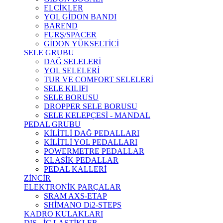
ELCİKLER
YOL GİDON BANDI
BAREND
FURŞ/SPACER
GİDON YÜKSELTİCİ
SELE GRUBU
DAĞ SELELERİ
YOL SELELERİ
TUR VE COMFORT SELELERİ
SELE KILIFI
SELE BORUSU
DROPPER SELE BORUSU
SELE KELEPÇESİ - MANDAL
PEDAL GRUBU
KİLİTLİ DAĞ PEDALLARI
KİLİTLİ YOL PEDALLARI
POWERMETRE PEDALLAR
KLASİK PEDALLAR
PEDAL KALLERİ
ZİNCİR
ELEKTRONİK PARÇALAR
SRAM AXS-ETAP
SHİMANO Di2-STEPS
KADRO KULAKLARI
DIŞ - İÇ LASTİKLER