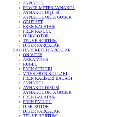
AYNAKOL
POWER METER AYNAKOL
AYNAKOL DİŞLİSİ
AYNAKOL ORTA GÖBEK
GRUP SET
FREN BALATASI
FREN PAPUCU
DISK-ROTOR
TEL VE HORTUM
DİĞER PARÇALAR
DAĞ HAREKETLİ PARÇALAR
ÖN VİTES
ARKA VİTES
RUBLE
FREN SETLERİ
VİTES-FREN KOLLARI
FREN KALİPERİ-BACAĞI
AYNAKOL
AYNAKOL DİŞLİSİ
AYNAKOL ORTA GÖBEK
FREN BALATASI
FREN PAPUCU
DISK-ROTOR
DİĞER PARÇALAR
TEL VE HORTUM