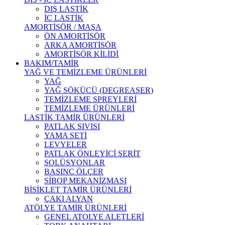
DIŞ LASTİK
İÇ LASTİK
AMORTİSÖR / MAŞA
ÖN AMORTİSÖR
ARKA AMORTİSÖR
AMORTİSÖR KİLİDİ
BAKIM/TAMİR
YAĞ VE TEMİZLEME ÜRÜNLERİ
YAĞ
YAĞ SÖKÜCÜ (DEGREASER)
TEMİZLEME SPREYLERİ
TEMİZLEME ÜRÜNLERİ
LASTİK TAMİR ÜRÜNLERİ
PATLAK SIVISI
YAMA SETİ
LEVYELER
PATLAK ÖNLEYİCİ ŞERİT
SOLÜSYONLAR
BASINÇ ÖLÇER
SİBOP MEKANİZMASI
BİSİKLET TAMİR ÜRÜNLERİ
ÇAKI ALYAN
ATÖLYE TAMİR ÜRÜNLERİ
GENEL ATOLYE ALETLERİ