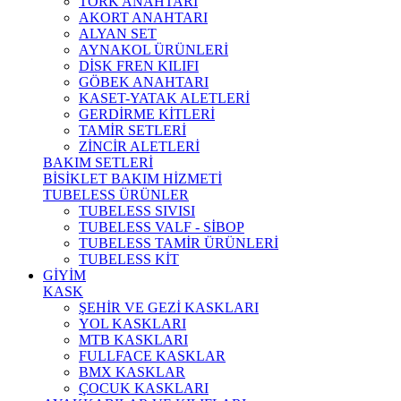
TORK ANAHTARI
AKORT ANAHTARI
ALYAN SET
AYNAKOL ÜRÜNLERİ
DİSK FREN KILIFI
GÖBEK ANAHTARI
KASET-YATAK ALETLERİ
GERDİRME KİTLERİ
TAMİR SETLERİ
ZİNCİR ALETLERİ
BAKIM SETLERİ
BİSİKLET BAKIM HİZMETİ
TUBELESS ÜRÜNLER
TUBELESS SIVISI
TUBELESS VALF - SİBOP
TUBELESS TAMİR ÜRÜNLERİ
TUBELESS KİT
GİYİM
KASK
ŞEHİR VE GEZİ KASKLARI
YOL KASKLARI
MTB KASKLARI
FULLFACE KASKLAR
BMX KASKLAR
ÇOCUK KASKLARI