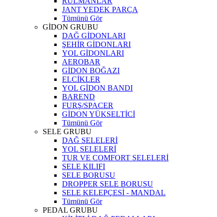
RULMANLAR
JANT YEDEK PARÇA
Tümünü Gör
GİDON GRUBU
DAĞ GİDONLARI
ŞEHİR GİDONLARI
YOL GİDONLARI
AEROBAR
GİDON BOĞAZI
ELCİKLER
YOL GİDON BANDI
BAREND
FURŞ/SPACER
GİDON YÜKSELTİCİ
Tümünü Gör
SELE GRUBU
DAĞ SELELERİ
YOL SELELERİ
TUR VE COMFORT SELELERİ
SELE KILIFI
SELE BORUSU
DROPPER SELE BORUSU
SELE KELEPÇESİ - MANDAL
Tümünü Gör
PEDAL GRUBU