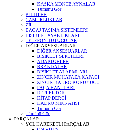
KASKA MONTE AYNALAR
Tümünü Gör
KİLİTLER
ÇAMURLUKLAR
ZİL
BAGAJ TAŞIMA SİSTEMLERİ
BİSİKLET AYAKLIKLARI
TELEFON TUTUCULAR
DİĞER AKSESUARLAR
DİĞER AKSESUARLAR
BİSİKLET SEPETLERİ
ADAPTÖRLER
BRANDALAR
BİSİKLET ALARMLARI
ZİNCİR MUHAFAZA KAPAĞI
ZİNCİR-KADRO KORUYUCU
PAÇA BANTLARI
REFLEKTÖR
KİTAP DERGİ
KADRO MIKNATISI
Tümünü Gör
Tümünü Gör
PARÇALAR
YOL HAREKETLİ PARÇALAR
ÖN VİTES