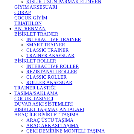
KIŞLIK UZUN PARMAK ELDİVEN
GİYİM AKSESUARI
ÇORAP
ÇOCUK GİYİM
TRIATHLON
ANTRENMAN
BİSİKLET TRAINER
INTERACTIVE TRAINER
SMART TRAINER
CLASSIC TRAINER
TRAINER AKSESUAR
BİSİKLET ROLLER
INTERACTIVE ROLLER
REZISTANSLI ROLLER
CLASSIC ROLLER
ROLLER AKSESUAR
TRAINER LASTİĞİ
TAŞIMA/SAKLAMA
ÇOCUK TAŞIYICI
DUVAR ASKI SİSTEMLERİ
BİSİKLET TAŞIMA ÇANTALARI
ARAÇ İLE BİSİKLET TAŞIMA
ARAÇ ÜSTÜ TAŞIMA
ARAÇ ARKASI TAŞIMA
ÇEKİ DEMİRİNE MONTELİ TAŞIMA