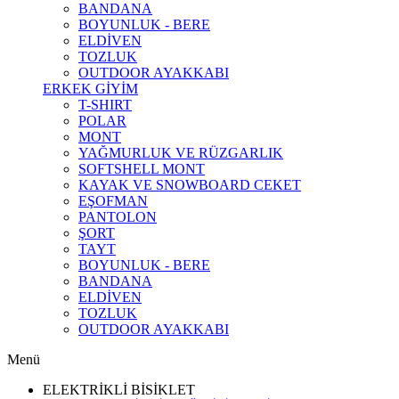
BANDANA
BOYUNLUK - BERE
ELDİVEN
TOZLUK
OUTDOOR AYAKKABI
ERKEK GİYİM
T-SHIRT
POLAR
MONT
YAĞMURLUK VE RÜZGARLIK
SOFTSHELL MONT
KAYAK VE SNOWBOARD CEKET
EŞOFMAN
PANTOLON
ŞORT
TAYT
BOYUNLUK - BERE
BANDANA
ELDİVEN
TOZLUK
OUTDOOR AYAKKABI
Menü
ELEKTRİKLİ BİSİKLET