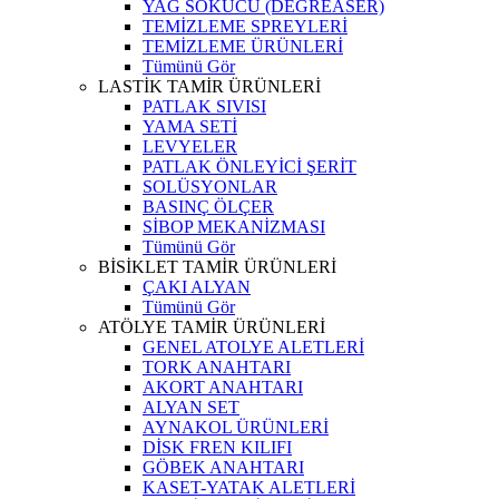
YAĞ SÖKÜCÜ (DEGREASER)
TEMİZLEME SPREYLERİ
TEMİZLEME ÜRÜNLERİ
Tümünü Gör
LASTİK TAMİR ÜRÜNLERİ
PATLAK SIVISI
YAMA SETİ
LEVYELER
PATLAK ÖNLEYİCİ ŞERİT
SOLÜSYONLAR
BASINÇ ÖLÇER
SİBOP MEKANİZMASI
Tümünü Gör
BİSİKLET TAMİR ÜRÜNLERİ
ÇAKI ALYAN
Tümünü Gör
ATÖLYE TAMİR ÜRÜNLERİ
GENEL ATOLYE ALETLERİ
TORK ANAHTARI
AKORT ANAHTARI
ALYAN SET
AYNAKOL ÜRÜNLERİ
DİSK FREN KILIFI
GÖBEK ANAHTARI
KASET-YATAK ALETLERİ