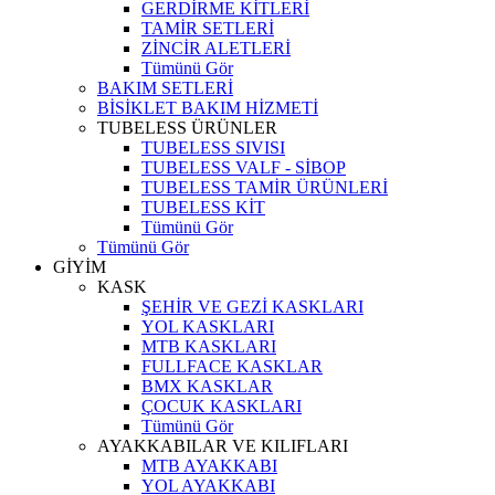
GERDİRME KİTLERİ
TAMİR SETLERİ
ZİNCİR ALETLERİ
Tümünü Gör
BAKIM SETLERİ
BİSİKLET BAKIM HİZMETİ
TUBELESS ÜRÜNLER
TUBELESS SIVISI
TUBELESS VALF - SİBOP
TUBELESS TAMİR ÜRÜNLERİ
TUBELESS KİT
Tümünü Gör
Tümünü Gör
GİYİM
KASK
ŞEHİR VE GEZİ KASKLARI
YOL KASKLARI
MTB KASKLARI
FULLFACE KASKLAR
BMX KASKLAR
ÇOCUK KASKLARI
Tümünü Gör
AYAKKABILAR VE KILIFLARI
MTB AYAKKABI
YOL AYAKKABI