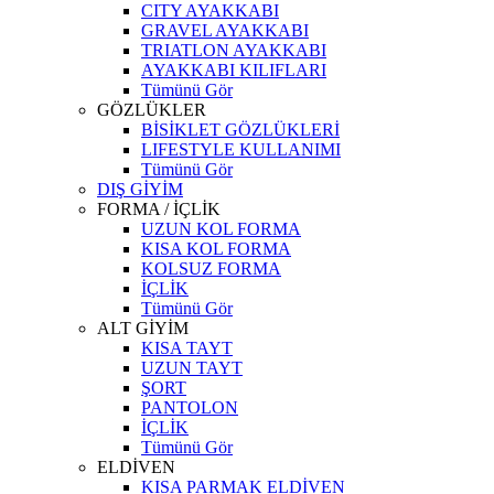
CITY AYAKKABI
GRAVEL AYAKKABI
TRIATLON AYAKKABI
AYAKKABI KILIFLARI
Tümünü Gör
GÖZLÜKLER
BİSİKLET GÖZLÜKLERİ
LIFESTYLE KULLANIMI
Tümünü Gör
DIŞ GİYİM
FORMA / İÇLİK
UZUN KOL FORMA
KISA KOL FORMA
KOLSUZ FORMA
İÇLİK
Tümünü Gör
ALT GİYİM
KISA TAYT
UZUN TAYT
ŞORT
PANTOLON
İÇLİK
Tümünü Gör
ELDİVEN
KISA PARMAK ELDİVEN