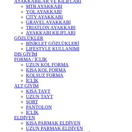
AYAKKABILAR VE KILIFLARI
MTB AYAKKABI
YOL AYAKKABI
CITY AYAKKABI
GRAVEL AYAKKABI
TRIATLON AYAKKABI
AYAKKABI KILIFLARI
GÖZLÜKLER
BİSİKLET GÖZLÜKLERİ
LIFESTYLE KULLANIMI
DIŞ GİYİM
FORMA / İÇLİK
UZUN KOL FORMA
KISA KOL FORMA
KOLSUZ FORMA
İÇLİK
ALT GİYİM
KISA TAYT
UZUN TAYT
ŞORT
PANTOLON
İÇLİK
ELDİVEN
KISA PARMAK ELDİVEN
UZUN PARMAK ELDİVEN