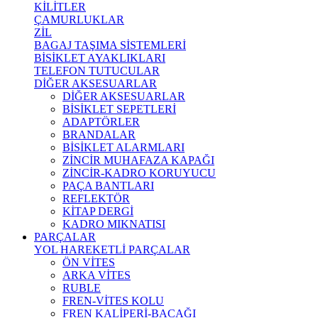
KİLİTLER
ÇAMURLUKLAR
ZİL
BAGAJ TAŞIMA SİSTEMLERİ
BİSİKLET AYAKLIKLARI
TELEFON TUTUCULAR
DİĞER AKSESUARLAR
DİĞER AKSESUARLAR
BİSİKLET SEPETLERİ
ADAPTÖRLER
BRANDALAR
BİSİKLET ALARMLARI
ZİNCİR MUHAFAZA KAPAĞI
ZİNCİR-KADRO KORUYUCU
PAÇA BANTLARI
REFLEKTÖR
KİTAP DERGİ
KADRO MIKNATISI
PARÇALAR
YOL HAREKETLİ PARÇALAR
ÖN VİTES
ARKA VİTES
RUBLE
FREN-VİTES KOLU
FREN KALİPERİ-BACAĞI