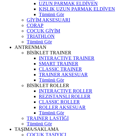
UZUN PARMAK ELDİVEN
KIŞLIK UZUN PARMAK ELDİVEN
Tümünü Gör
GİYİM AKSESUARI
ÇORAP
ÇOCUK GİYİM
TRIATHLON
Tümünü Gör
ANTRENMAN
BİSİKLET TRAINER
INTERACTIVE TRAINER
SMART TRAINER
CLASSIC TRAINER
TRAINER AKSESUAR
Tümünü Gör
BİSİKLET ROLLER
INTERACTIVE ROLLER
REZISTANSLI ROLLER
CLASSIC ROLLER
ROLLER AKSESUAR
Tümünü Gör
TRAINER LASTİĞİ
Tümünü Gör
TAŞIMA/SAKLAMA
ÇOCUK TAŞIYICI