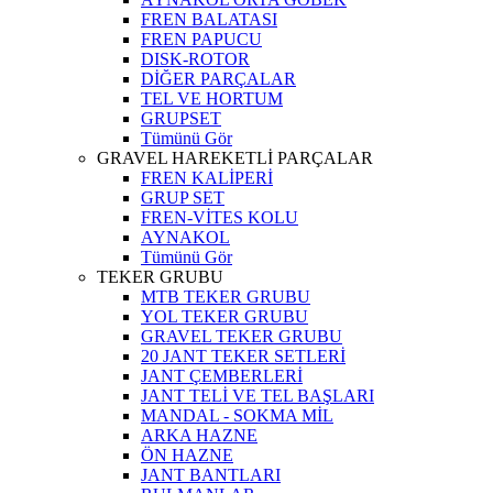
FREN BALATASI
FREN PAPUCU
DISK-ROTOR
DİĞER PARÇALAR
TEL VE HORTUM
GRUPSET
Tümünü Gör
GRAVEL HAREKETLİ PARÇALAR
FREN KALİPERİ
GRUP SET
FREN-VİTES KOLU
AYNAKOL
Tümünü Gör
TEKER GRUBU
MTB TEKER GRUBU
YOL TEKER GRUBU
GRAVEL TEKER GRUBU
20 JANT TEKER SETLERİ
JANT ÇEMBERLERİ
JANT TELİ VE TEL BAŞLARI
MANDAL - SOKMA MİL
ARKA HAZNE
ÖN HAZNE
JANT BANTLARI