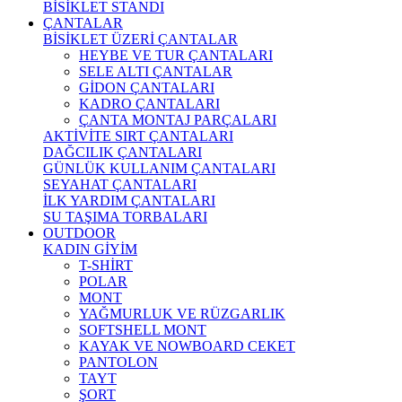
BİSİKLET STANDI
ÇANTALAR
BİSİKLET ÜZERİ ÇANTALAR
HEYBE VE TUR ÇANTALARI
SELE ALTI ÇANTALAR
GİDON ÇANTALARI
KADRO ÇANTALARI
ÇANTA MONTAJ PARÇALARI
AKTİVİTE SIRT ÇANTALARI
DAĞCILIK ÇANTALARI
GÜNLÜK KULLANIM ÇANTALARI
SEYAHAT ÇANTALARI
İLK YARDIM ÇANTALARI
SU TAŞIMA TORBALARI
OUTDOOR
KADIN GİYİM
T-SHİRT
POLAR
MONT
YAĞMURLUK VE RÜZGARLIK
SOFTSHELL MONT
KAYAK VE NOWBOARD CEKET
PANTOLON
TAYT
ŞORT