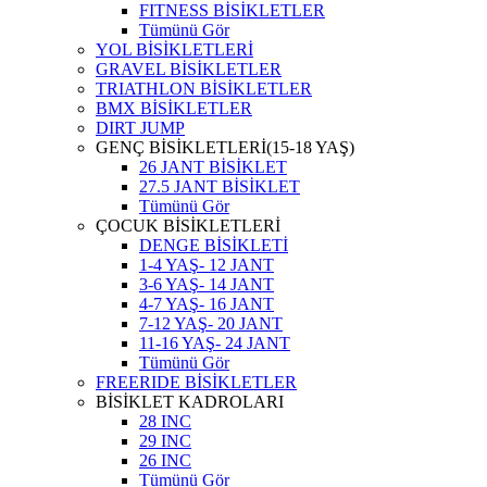
FITNESS BİSİKLETLER
Tümünü Gör
YOL BİSİKLETLERİ
GRAVEL BİSİKLETLER
TRIATHLON BİSİKLETLER
BMX BİSİKLETLER
DIRT JUMP
GENÇ BİSİKLETLERİ(15-18 YAŞ)
26 JANT BİSİKLET
27.5 JANT BİSİKLET
Tümünü Gör
ÇOCUK BİSİKLETLERİ
DENGE BİSİKLETİ
1-4 YAŞ- 12 JANT
3-6 YAŞ- 14 JANT
4-7 YAŞ- 16 JANT
7-12 YAŞ- 20 JANT
11-16 YAŞ- 24 JANT
Tümünü Gör
FREERIDE BİSİKLETLER
BİSİKLET KADROLARI
28 INC
29 INC
26 INC
Tümünü Gör