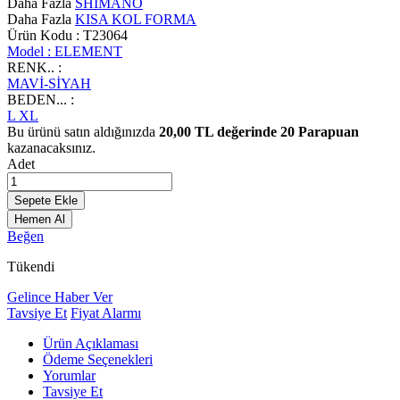
Daha Fazla
SHIMANO
Daha Fazla
KISA KOL FORMA
Ürün Kodu :
T23064
Model :
ELEMENT
RENK.. :
MAVİ-SİYAH
BEDEN... :
L
XL
Bu ürünü satın aldığınızda
20,00
TL değerinde
20
Parapuan
kazanacaksınız.
Adet
Sepete Ekle
Hemen Al
Beğen
Tükendi
Gelince Haber Ver
Tavsiye Et
Fiyat Alarmı
Ürün Açıklaması
Ödeme Seçenekleri
Yorumlar
Tavsiye Et