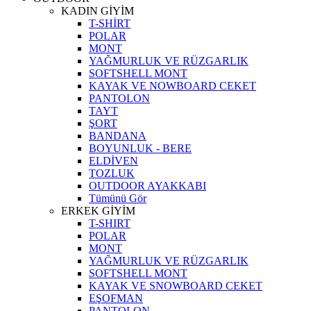
KADIN GİYİM
T-SHİRT
POLAR
MONT
YAĞMURLUK VE RÜZGARLIK
SOFTSHELL MONT
KAYAK VE NOWBOARD CEKET
PANTOLON
TAYT
ŞORT
BANDANA
BOYUNLUK - BERE
ELDİVEN
TOZLUK
OUTDOOR AYAKKABI
Tümünü Gör
ERKEK GİYİM
T-SHIRT
POLAR
MONT
YAĞMURLUK VE RÜZGARLIK
SOFTSHELL MONT
KAYAK VE SNOWBOARD CEKET
EŞOFMAN
PANTOLON