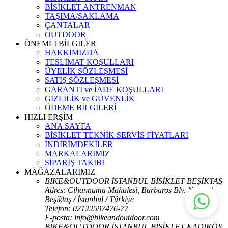
BİSİKLET ANTRENMAN
TAŞIMA/SAKLAMA
ÇANTALAR
OUTDOOR
ÖNEMLİ BİLGİLER
HAKKIMIZDA
TESLİMAT KOŞULLARI
ÜYELİK SÖZLEŞMESİ
SATIŞ SÖZLEŞMESİ
GARANTİ ve İADE KOŞULLARI
GİZLİLİK ve GÜVENLİK
ÖDEME BİLGİLERİ
HIZLI ERŞİM
ANA SAYFA
BİSİKLET TEKNİK SERVİS FİYATLARI
İNDİRİMDEKİLER
MARKALARIMIZ
SİPARİŞ TAKİBİ
MAĞAZALARIMIZ
BIKE&OUTDOOR İSTANBUL BİSİKLET BEŞİKTAŞ
Adres: Cihannuma Mahalesi, Barbaros Blv. No:63 /
Beşiktaş / İstanbul / Türkiye
Telefon: 02122597476-77
E-posta: info@bikeandoutdoor.com
BIKE&OUTDOOR İSTANBUL BİSİKLET KADIKÖY