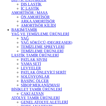
DIŞ LASTİK
İÇ LASTİK
AMORTİSÖR / MAŞA
ÖN AMORTİSÖR
ARKA AMORTİSÖR
AMORTİSÖR KİLİDİ
BAKIM/TAMİR
YAĞ VE TEMİZLEME ÜRÜNLERİ
YAĞ
YAĞ SÖKÜCÜ (DEGREASER)
TEMİZLEME SPREYLERİ
TEMİZLEME ÜRÜNLERİ
LASTİK TAMİR ÜRÜNLERİ
PATLAK SIVISI
YAMA SETİ
LEVYELER
PATLAK ÖNLEYİCİ ŞERİT
SOLÜSYONLAR
BASINÇ ÖLÇER
SİBOP MEKANİZMASI
BİSİKLET TAMİR ÜRÜNLERİ
ÇAKI ALYAN
ATÖLYE TAMİR ÜRÜNLERİ
GENEL ATOLYE ALETLERİ