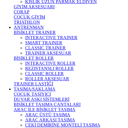
KIŞLIK UZUN PARMAK ELDİVEN
GİYİM AKSESUARI
ÇORAP
ÇOCUK GİYİM
TRIATHLON
ANTRENMAN
BİSİKLET TRAINER
INTERACTIVE TRAINER
SMART TRAINER
CLASSIC TRAINER
TRAINER AKSESUAR
BİSİKLET ROLLER
INTERACTIVE ROLLER
REZISTANSLI ROLLER
CLASSIC ROLLER
ROLLER AKSESUAR
TRAINER LASTİĞİ
TAŞIMA/SAKLAMA
ÇOCUK TAŞIYICI
DUVAR ASKI SİSTEMLERİ
BİSİKLET TAŞIMA ÇANTALARI
ARAÇ İLE BİSİKLET TAŞIMA
ARAÇ ÜSTÜ TAŞIMA
ARAÇ ARKASI TAŞIMA
ÇEKİ DEMİRİNE MONTELİ TAŞIMA