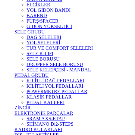
ELCİKLER
YOL GİDON BANDI
BAREND
FURŞ/SPACER
GİDON YÜKSELTİCİ
SELE GRUBU
DAĞ SELELERİ
YOL SELELERİ
TUR VE COMFORT SELELERİ
SELE KILIFI
SELE BORUSU
DROPPER SELE BORUSU
SELE KELEPÇESİ - MANDAL
PEDAL GRUBU
KİLİTLİ DAĞ PEDALLARI
KİLİTLİ YOL PEDALLARI
POWERMETRE PEDALLAR
KLASİK PEDALLAR
PEDAL KALLERİ
ZİNCİR
ELEKTRONİK PARÇALAR
SRAM AXS-ETAP
SHİMANO Di2-STEPS
KADRO KULAKLARI
DIŞ - İÇ LASTİKLER