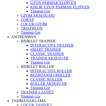
UZUN PARMAK ELDİVEN
KIŞLIK UZUN PARMAK ELDİVEN
Tümünü Gör
GİYİM AKSESUARI
ÇORAP
ÇOCUK GİYİM
TRIATHLON
Tümünü Gör
ANTRENMAN
BİSİKLET TRAINER
INTERACTIVE TRAINER
SMART TRAINER
CLASSIC TRAINER
TRAINER AKSESUAR
Tümünü Gör
BİSİKLET ROLLER
INTERACTIVE ROLLER
REZISTANSLI ROLLER
CLASSIC ROLLER
ROLLER AKSESUAR
Tümünü Gör
TRAINER LASTİĞİ
Tümünü Gör
TAŞIMA/SAKLAMA
ÇOCUK TAŞIYICI