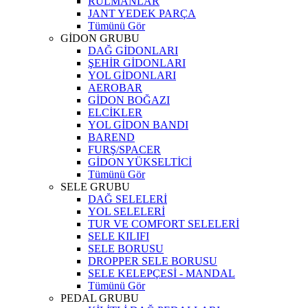
RULMANLAR
JANT YEDEK PARÇA
Tümünü Gör
GİDON GRUBU
DAĞ GİDONLARI
ŞEHİR GİDONLARI
YOL GİDONLARI
AEROBAR
GİDON BOĞAZI
ELCİKLER
YOL GİDON BANDI
BAREND
FURŞ/SPACER
GİDON YÜKSELTİCİ
Tümünü Gör
SELE GRUBU
DAĞ SELELERİ
YOL SELELERİ
TUR VE COMFORT SELELERİ
SELE KILIFI
SELE BORUSU
DROPPER SELE BORUSU
SELE KELEPÇESİ - MANDAL
Tümünü Gör
PEDAL GRUBU