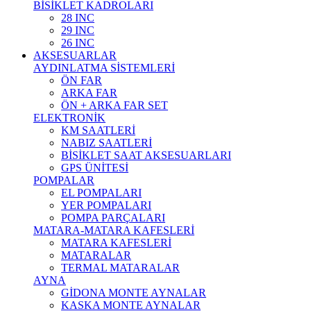
BİSİKLET KADROLARI
28 INC
29 INC
26 INC
AKSESUARLAR
AYDINLATMA SİSTEMLERİ
ÖN FAR
ARKA FAR
ÖN + ARKA FAR SET
ELEKTRONİK
KM SAATLERİ
NABIZ SAATLERİ
BİSİKLET SAAT AKSESUARLARI
GPS ÜNİTESİ
POMPALAR
EL POMPALARI
YER POMPALARI
POMPA PARÇALARI
MATARA-MATARA KAFESLERİ
MATARA KAFESLERİ
MATARALAR
TERMAL MATARALAR
AYNA
GİDONA MONTE AYNALAR
KASKA MONTE AYNALAR