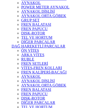
AYNAKOL
POWER METER AYNAKOL
AYNAKOL DİŞLİSİ
AYNAKOL ORTA GÖBEK
GRUP SET
FREN BALATASI
FREN PAPUCU
DISK-ROTOR
TEL VE HORTUM
DİĞER PARÇALAR
DAĞ HAREKETLİ PARÇALAR
ÖN VİTES
ARKA VİTES
RUBLE
FREN SETLERİ
VİTES-FREN KOLLARI
FREN KALİPERİ-BACAĞI
AYNAKOL
AYNAKOL DİŞLİSİ
AYNAKOL ORTA GÖBEK
FREN BALATASI
FREN PAPUCU
DISK-ROTOR
DİĞER PARÇALAR
TEL VE HORTUM