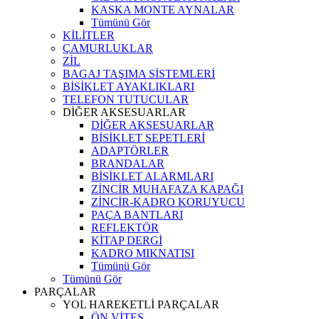
KASKA MONTE AYNALAR
Tümünü Gör
KİLİTLER
ÇAMURLUKLAR
ZİL
BAGAJ TAŞIMA SİSTEMLERİ
BİSİKLET AYAKLIKLARI
TELEFON TUTUCULAR
DİĞER AKSESUARLAR
DİĞER AKSESUARLAR
BİSİKLET SEPETLERİ
ADAPTÖRLER
BRANDALAR
BİSİKLET ALARMLARI
ZİNCİR MUHAFAZA KAPAĞI
ZİNCİR-KADRO KORUYUCU
PAÇA BANTLARI
REFLEKTÖR
KİTAP DERGİ
KADRO MIKNATISI
Tümünü Gör
Tümünü Gör
PARÇALAR
YOL HAREKETLİ PARÇALAR
ÖN VİTES