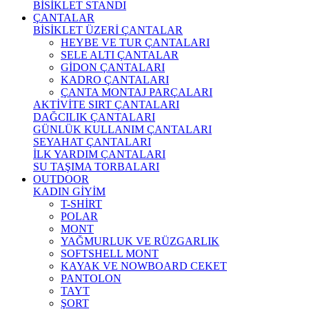
BİSİKLET STANDI
ÇANTALAR
BİSİKLET ÜZERİ ÇANTALAR
HEYBE VE TUR ÇANTALARI
SELE ALTI ÇANTALAR
GİDON ÇANTALARI
KADRO ÇANTALARI
ÇANTA MONTAJ PARÇALARI
AKTİVİTE SIRT ÇANTALARI
DAĞCILIK ÇANTALARI
GÜNLÜK KULLANIM ÇANTALARI
SEYAHAT ÇANTALARI
İLK YARDIM ÇANTALARI
SU TAŞIMA TORBALARI
OUTDOOR
KADIN GİYİM
T-SHİRT
POLAR
MONT
YAĞMURLUK VE RÜZGARLIK
SOFTSHELL MONT
KAYAK VE NOWBOARD CEKET
PANTOLON
TAYT
ŞORT