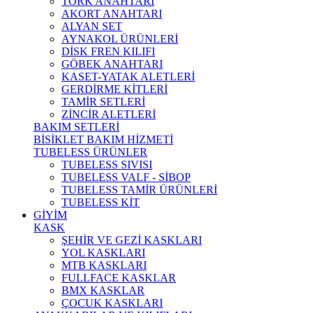
TORK ANAHTARI
AKORT ANAHTARI
ALYAN SET
AYNAKOL ÜRÜNLERİ
DİSK FREN KILIFI
GÖBEK ANAHTARI
KASET-YATAK ALETLERİ
GERDİRME KİTLERİ
TAMİR SETLERİ
ZİNCİR ALETLERİ
BAKIM SETLERİ
BİSİKLET BAKIM HİZMETİ
TUBELESS ÜRÜNLER
TUBELESS SIVISI
TUBELESS VALF - SİBOP
TUBELESS TAMİR ÜRÜNLERİ
TUBELESS KİT
GİYİM
KASK
ŞEHİR VE GEZİ KASKLARI
YOL KASKLARI
MTB KASKLARI
FULLFACE KASKLAR
BMX KASKLAR
ÇOCUK KASKLARI