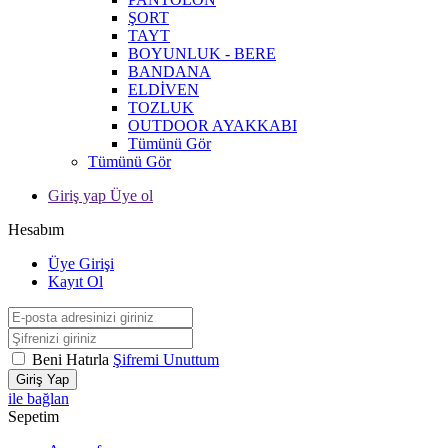
ŞORT
TAYT
BOYUNLUK - BERE
BANDANA
ELDİVEN
TOZLUK
OUTDOOR AYAKKABI
Tümünü Gör
Tümünü Gör
Giriş yap Üye ol
Hesabım
Üye Girişi
Kayıt Ol
Beni Hatırla
Şifremi Unuttum
Giriş Yap
ile bağlan
Sepetim