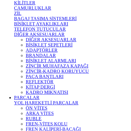
KİLİTLER
ÇAMURLUKLAR
ZİL
BAGAJ TAŞIMA SİSTEMLERİ
BİSİKLET AYAKLIKLARI
TELEFON TUTUCULAR
DİĞER AKSESUARLAR
DİĞER AKSESUARLAR
BİSİKLET SEPETLERİ
ADAPTÖRLER
BRANDALAR
BİSİKLET ALARMLARI
ZİNCİR MUHAFAZA KAPAĞI
ZİNCİR-KADRO KORUYUCU
PAÇA BANTLARI
REFLEKTÖR
KİTAP DERGİ
KADRO MIKNATISI
PARÇALAR
YOL HAREKETLİ PARÇALAR
ÖN VİTES
ARKA VİTES
RUBLE
FREN-VİTES KOLU
FREN KALİPERİ-BACAĞI