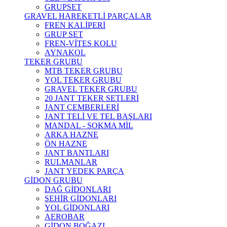
GRUPSET
GRAVEL HAREKETLİ PARÇALAR
FREN KALİPERİ
GRUP SET
FREN-VİTES KOLU
AYNAKOL
TEKER GRUBU
MTB TEKER GRUBU
YOL TEKER GRUBU
GRAVEL TEKER GRUBU
20 JANT TEKER SETLERİ
JANT ÇEMBERLERİ
JANT TELİ VE TEL BAŞLARI
MANDAL - SOKMA MİL
ARKA HAZNE
ÖN HAZNE
JANT BANTLARI
RULMANLAR
JANT YEDEK PARÇA
GİDON GRUBU
DAĞ GİDONLARI
ŞEHİR GİDONLARI
YOL GİDONLARI
AEROBAR
GİDON BOĞAZI