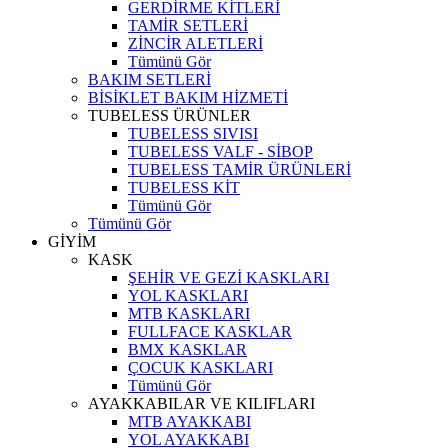
GERDİRME KİTLERİ
TAMİR SETLERİ
ZİNCİR ALETLERİ
Tümünü Gör
BAKIM SETLERİ
BİSİKLET BAKIM HİZMETİ
TUBELESS ÜRÜNLER
TUBELESS SIVISI
TUBELESS VALF - SİBOP
TUBELESS TAMİR ÜRÜNLERİ
TUBELESS KİT
Tümünü Gör
Tümünü Gör
GİYİM
KASK
ŞEHİR VE GEZİ KASKLARI
YOL KASKLARI
MTB KASKLARI
FULLFACE KASKLAR
BMX KASKLAR
ÇOCUK KASKLARI
Tümünü Gör
AYAKKABILAR VE KILIFLARI
MTB AYAKKABI
YOL AYAKKABI