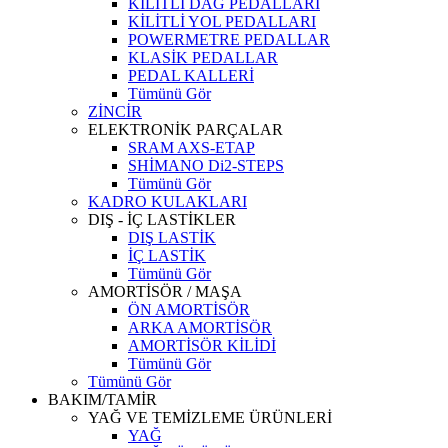
KİLİTLİ DAĞ PEDALLARI
KİLİTLİ YOL PEDALLARI
POWERMETRE PEDALLAR
KLASİK PEDALLAR
PEDAL KALLERİ
Tümünü Gör
ZİNCİR
ELEKTRONİK PARÇALAR
SRAM AXS-ETAP
SHİMANO Di2-STEPS
Tümünü Gör
KADRO KULAKLARI
DIŞ - İÇ LASTİKLER
DIŞ LASTİK
İÇ LASTİK
Tümünü Gör
AMORTİSÖR / MAŞA
ÖN AMORTİSÖR
ARKA AMORTİSÖR
AMORTİSÖR KİLİDİ
Tümünü Gör
Tümünü Gör
BAKIM/TAMİR
YAĞ VE TEMİZLEME ÜRÜNLERİ
YAĞ