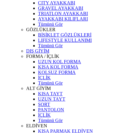
CITY AYAKKABI
GRAVEL AYAKKABI
TRIATLON AYAKKABI
AYAKKABI KILIFLARI
Tümünü Gör
GÖZLÜKLER
BİSİKLET GÖZLÜKLERİ
LIFESTYLE KULLANIMI
Tümünü Gör
DIŞ GİYİM
FORMA / İÇLİK
UZUN KOL FORMA
KISA KOL FORMA
KOLSUZ FORMA
İÇLİK
Tümünü Gör
ALT GİYİM
KISA TAYT
UZUN TAYT
ŞORT
PANTOLON
İÇLİK
Tümünü Gör
ELDİVEN
KISA PARMAK ELDİVEN