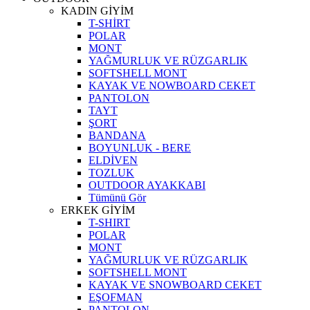
KADIN GİYİM
T-SHİRT
POLAR
MONT
YAĞMURLUK VE RÜZGARLIK
SOFTSHELL MONT
KAYAK VE NOWBOARD CEKET
PANTOLON
TAYT
ŞORT
BANDANA
BOYUNLUK - BERE
ELDİVEN
TOZLUK
OUTDOOR AYAKKABI
Tümünü Gör
ERKEK GİYİM
T-SHIRT
POLAR
MONT
YAĞMURLUK VE RÜZGARLIK
SOFTSHELL MONT
KAYAK VE SNOWBOARD CEKET
EŞOFMAN
PANTOLON