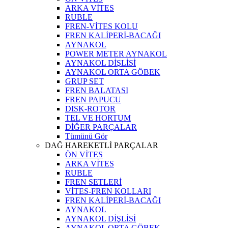
ARKA VİTES
RUBLE
FREN-VİTES KOLU
FREN KALİPERİ-BACAĞI
AYNAKOL
POWER METER AYNAKOL
AYNAKOL DİŞLİSİ
AYNAKOL ORTA GÖBEK
GRUP SET
FREN BALATASI
FREN PAPUCU
DISK-ROTOR
TEL VE HORTUM
DİĞER PARÇALAR
Tümünü Gör
DAĞ HAREKETLİ PARÇALAR
ÖN VİTES
ARKA VİTES
RUBLE
FREN SETLERİ
VİTES-FREN KOLLARI
FREN KALİPERİ-BACAĞI
AYNAKOL
AYNAKOL DİŞLİSİ
AYNAKOL ORTA GÖBEK