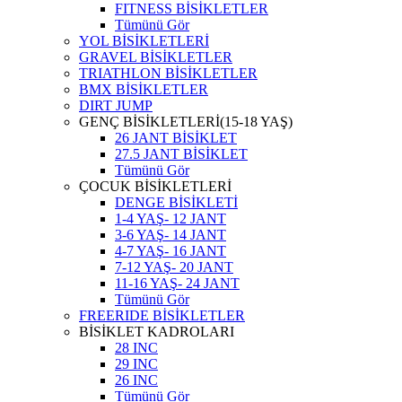
FITNESS BİSİKLETLER
Tümünü Gör
YOL BİSİKLETLERİ
GRAVEL BİSİKLETLER
TRIATHLON BİSİKLETLER
BMX BİSİKLETLER
DIRT JUMP
GENÇ BİSİKLETLERİ(15-18 YAŞ)
26 JANT BİSİKLET
27.5 JANT BİSİKLET
Tümünü Gör
ÇOCUK BİSİKLETLERİ
DENGE BİSİKLETİ
1-4 YAŞ- 12 JANT
3-6 YAŞ- 14 JANT
4-7 YAŞ- 16 JANT
7-12 YAŞ- 20 JANT
11-16 YAŞ- 24 JANT
Tümünü Gör
FREERIDE BİSİKLETLER
BİSİKLET KADROLARI
28 INC
29 INC
26 INC
Tümünü Gör