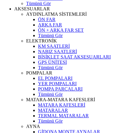
Tümünü Gör
AKSESUARLAR
AYDINLATMA SİSTEMLERİ
ÖN FAR
ARKA FAR
ÖN + ARKA FAR SET
Tümünü Gör
ELEKTRONİK
KM SAATLERİ
NABIZ SAATLERİ
BİSİKLET SAAT AKSESUARLARI
GPS ÜNİTESİ
Tümünü Gör
POMPALAR
EL POMPALARI
YER POMPALARI
POMPA PARÇALARI
Tümünü Gör
MATARA-MATARA KAFESLERİ
MATARA KAFESLERİ
MATARALAR
TERMAL MATARALAR
Tümünü Gör
AYNA
GİDONA MONTE AYNALAR