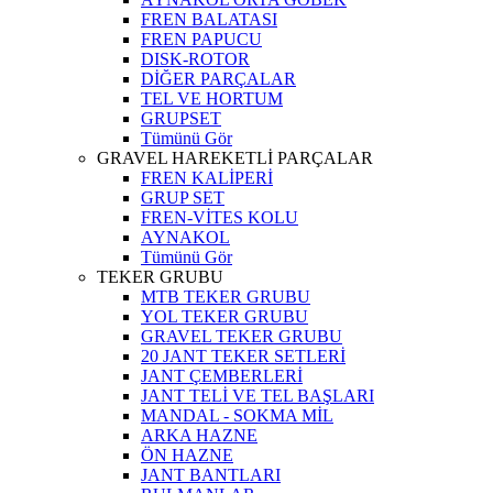
FREN BALATASI
FREN PAPUCU
DISK-ROTOR
DİĞER PARÇALAR
TEL VE HORTUM
GRUPSET
Tümünü Gör
GRAVEL HAREKETLİ PARÇALAR
FREN KALİPERİ
GRUP SET
FREN-VİTES KOLU
AYNAKOL
Tümünü Gör
TEKER GRUBU
MTB TEKER GRUBU
YOL TEKER GRUBU
GRAVEL TEKER GRUBU
20 JANT TEKER SETLERİ
JANT ÇEMBERLERİ
JANT TELİ VE TEL BAŞLARI
MANDAL - SOKMA MİL
ARKA HAZNE
ÖN HAZNE
JANT BANTLARI