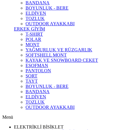
BANDANA
BOYUNLUK - BERE
ELDİVEN
TOZLUK
OUTDOOR AYAKKABI
ERKEK GİYİM
T-SHIRT
POLAR
MONT
YAĞMURLUK VE RÜZGARLIK
SOFTSHELL MONT
KAYAK VE SNOWBOARD CEKET
EŞOFMAN
PANTOLON
ŞORT
TAYT
BOYUNLUK - BERE
BANDANA
ELDİVEN
TOZLUK
OUTDOOR AYAKKABI
Menü
ELEKTRİKLİ BİSİKLET