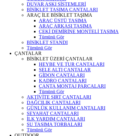
DUVAR ASKI SİSTEMLERİ
BİSİKLET TAŞIMA ÇANTALARI
ARAÇ İLE BİSİKLET TAŞIMA
ARAÇ ÜSTÜ TAŞIMA
ARAÇ ARKASI TAŞIMA
ÇEKİ DEMİRİNE MONTELİ TAŞIMA
Tümünü Gör
BİSİKLET STANDI
Tümünü Gör
ÇANTALAR
BİSİKLET ÜZERİ ÇANTALAR
HEYBE VE TUR ÇANTALARI
SELE ALTI ÇANTALAR
GİDON ÇANTALARI
KADRO ÇANTALARI
ÇANTA MONTAJ PARÇALARI
Tümünü Gör
AKTİVİTE SIRT ÇANTALARI
DAĞCILIK ÇANTALARI
GÜNLÜK KULLANIM ÇANTALARI
SEYAHAT ÇANTALARI
İLK YARDIM ÇANTALARI
SU TAŞIMA TORBALARI
Tümünü Gör
OUTDOOR