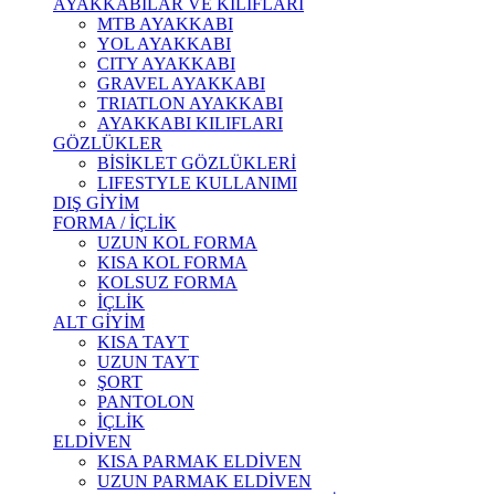
AYAKKABILAR VE KILIFLARI
MTB AYAKKABI
YOL AYAKKABI
CITY AYAKKABI
GRAVEL AYAKKABI
TRIATLON AYAKKABI
AYAKKABI KILIFLARI
GÖZLÜKLER
BİSİKLET GÖZLÜKLERİ
LIFESTYLE KULLANIMI
DIŞ GİYİM
FORMA / İÇLİK
UZUN KOL FORMA
KISA KOL FORMA
KOLSUZ FORMA
İÇLİK
ALT GİYİM
KISA TAYT
UZUN TAYT
ŞORT
PANTOLON
İÇLİK
ELDİVEN
KISA PARMAK ELDİVEN
UZUN PARMAK ELDİVEN