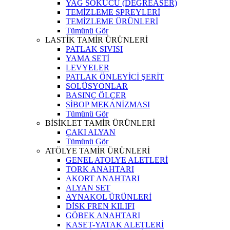
YAĞ SÖKÜCÜ (DEGREASER)
TEMİZLEME SPREYLERİ
TEMİZLEME ÜRÜNLERİ
Tümünü Gör
LASTİK TAMİR ÜRÜNLERİ
PATLAK SIVISI
YAMA SETİ
LEVYELER
PATLAK ÖNLEYİCİ ŞERİT
SOLÜSYONLAR
BASINÇ ÖLÇER
SİBOP MEKANİZMASI
Tümünü Gör
BİSİKLET TAMİR ÜRÜNLERİ
ÇAKI ALYAN
Tümünü Gör
ATÖLYE TAMİR ÜRÜNLERİ
GENEL ATOLYE ALETLERİ
TORK ANAHTARI
AKORT ANAHTARI
ALYAN SET
AYNAKOL ÜRÜNLERİ
DİSK FREN KILIFI
GÖBEK ANAHTARI
KASET-YATAK ALETLERİ