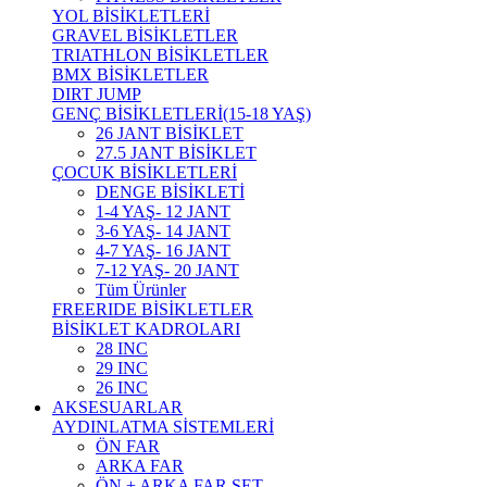
YOL BİSİKLETLERİ
GRAVEL BİSİKLETLER
TRIATHLON BİSİKLETLER
BMX BİSİKLETLER
DIRT JUMP
GENÇ BİSİKLETLERİ(15-18 YAŞ)
26 JANT BİSİKLET
27.5 JANT BİSİKLET
ÇOCUK BİSİKLETLERİ
DENGE BİSİKLETİ
1-4 YAŞ- 12 JANT
3-6 YAŞ- 14 JANT
4-7 YAŞ- 16 JANT
7-12 YAŞ- 20 JANT
Tüm Ürünler
FREERIDE BİSİKLETLER
BİSİKLET KADROLARI
28 INC
29 INC
26 INC
AKSESUARLAR
AYDINLATMA SİSTEMLERİ
ÖN FAR
ARKA FAR
ÖN + ARKA FAR SET