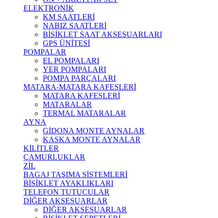
ELEKTRONİK
KM SAATLERİ
NABIZ SAATLERİ
BİSİKLET SAAT AKSESUARLARI
GPS ÜNİTESİ
POMPALAR
EL POMPALARI
YER POMPALARI
POMPA PARÇALARI
MATARA-MATARA KAFESLERİ
MATARA KAFESLERİ
MATARALAR
TERMAL MATARALAR
AYNA
GİDONA MONTE AYNALAR
KASKA MONTE AYNALAR
KİLİTLER
ÇAMURLUKLAR
ZİL
BAGAJ TAŞIMA SİSTEMLERİ
BİSİKLET AYAKLIKLARI
TELEFON TUTUCULAR
DİĞER AKSESUARLAR
DİĞER AKSESUARLAR