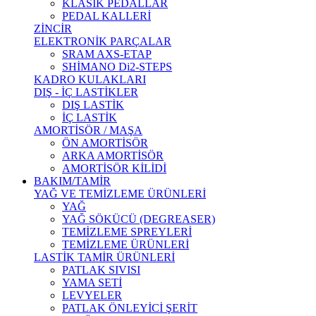
KLASİK PEDALLAR
PEDAL KALLERİ
ZİNCİR
ELEKTRONİK PARÇALAR
SRAM AXS-ETAP
SHİMANO Di2-STEPS
KADRO KULAKLARI
DIŞ - İÇ LASTİKLER
DIŞ LASTİK
İÇ LASTİK
AMORTİSÖR / MAŞA
ÖN AMORTİSÖR
ARKA AMORTİSÖR
AMORTİSÖR KİLİDİ
BAKIM/TAMİR
YAĞ VE TEMİZLEME ÜRÜNLERİ
YAĞ
YAĞ SÖKÜCÜ (DEGREASER)
TEMİZLEME SPREYLERİ
TEMİZLEME ÜRÜNLERİ
LASTİK TAMİR ÜRÜNLERİ
PATLAK SIVISI
YAMA SETİ
LEVYELER
PATLAK ÖNLEYİCİ ŞERİT