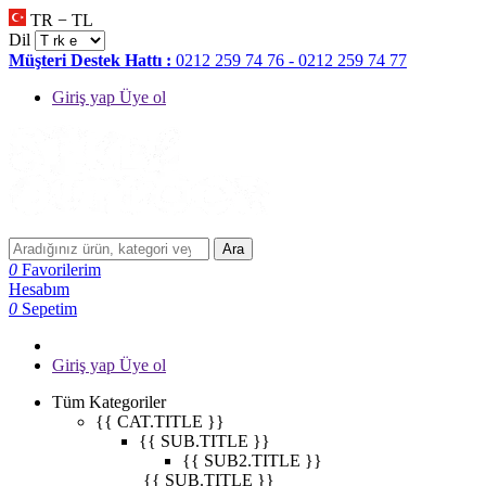
TR − TL
Dil
Müşteri Destek Hattı :
0212 259 74 76 - 0212 259 74 77
Giriş yap Üye ol
Ara
0
Favorilerim
Hesabım
0
Sepetim
Giriş yap Üye ol
Tüm Kategoriler
{{ CAT.TITLE }}
{{ SUB.TITLE }}
{{ SUB2.TITLE }}
{{ SUB.TITLE }}