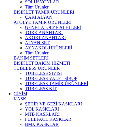
SOLÜSYONLAR
Tüm Ürünler
BİSİKLET TAMİR ÜRÜNLERİ
ÇAKI ALYAN
ATÖLYE TAMİR ÜRÜNLERİ
GENEL ATOLYE ALETLERİ
TORK ANAHTARI
AKORT ANAHTARI
ALYAN SET
AYNAKOL ÜRÜNLERİ
Tüm Ürünler
BAKIM SETLERİ
BİSİKLET BAKIM HİZMETİ
TUBELESS ÜRÜNLER
TUBELESS SIVISI
TUBELESS VALF - SİBOP
TUBELESS TAMİR ÜRÜNLERİ
TUBELESS KİT
GİYİM
KASK
ŞEHİR VE GEZİ KASKLARI
YOL KASKLARI
MTB KASKLARI
FULLFACE KASKLAR
BMX KASKLAR