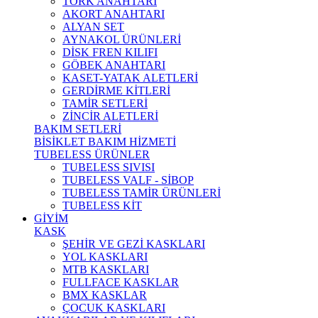
TORK ANAHTARI
AKORT ANAHTARI
ALYAN SET
AYNAKOL ÜRÜNLERİ
DİSK FREN KILIFI
GÖBEK ANAHTARI
KASET-YATAK ALETLERİ
GERDİRME KİTLERİ
TAMİR SETLERİ
ZİNCİR ALETLERİ
BAKIM SETLERİ
BİSİKLET BAKIM HİZMETİ
TUBELESS ÜRÜNLER
TUBELESS SIVISI
TUBELESS VALF - SİBOP
TUBELESS TAMİR ÜRÜNLERİ
TUBELESS KİT
GİYİM
KASK
ŞEHİR VE GEZİ KASKLARI
YOL KASKLARI
MTB KASKLARI
FULLFACE KASKLAR
BMX KASKLAR
ÇOCUK KASKLARI