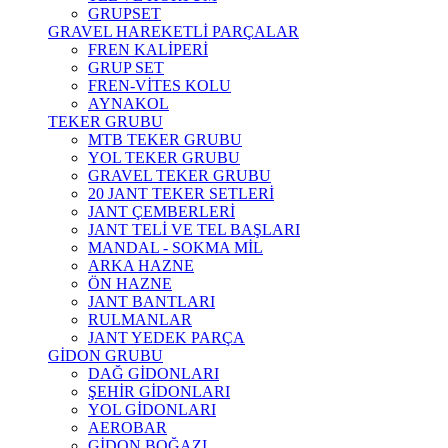
GRUPSET
GRAVEL HAREKETLİ PARÇALAR
FREN KALİPERİ
GRUP SET
FREN-VİTES KOLU
AYNAKOL
TEKER GRUBU
MTB TEKER GRUBU
YOL TEKER GRUBU
GRAVEL TEKER GRUBU
20 JANT TEKER SETLERİ
JANT ÇEMBERLERİ
JANT TELİ VE TEL BAŞLARI
MANDAL - SOKMA MİL
ARKA HAZNE
ÖN HAZNE
JANT BANTLARI
RULMANLAR
JANT YEDEK PARÇA
GİDON GRUBU
DAĞ GİDONLARI
ŞEHİR GİDONLARI
YOL GİDONLARI
AEROBAR
GİDON BOĞAZI