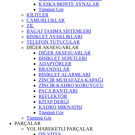
KASKA MONTE AYNALAR
Tümünü Gör
KİLİTLER
ÇAMURLUKLAR
ZİL
BAGAJ TAŞIMA SİSTEMLERİ
BİSİKLET AYAKLIKLARI
TELEFON TUTUCULAR
DİĞER AKSESUARLAR
DİĞER AKSESUARLAR
BİSİKLET SEPETLERİ
ADAPTÖRLER
BRANDALAR
BİSİKLET ALARMLARI
ZİNCİR MUHAFAZA KAPAĞI
ZİNCİR-KADRO KORUYUCU
PAÇA BANTLARI
REFLEKTÖR
KİTAP DERGİ
KADRO MIKNATISI
Tümünü Gör
Tümünü Gör
PARÇALAR
YOL HAREKETLİ PARÇALAR
ÖN VİTES