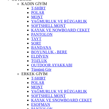
KADIN GİYİM
T-SHİRT
POLAR
MONT
YAĞMURLUK VE RÜZGARLIK
SOFTSHELL MONT
KAYAK VE NOWBOARD CEKET
PANTOLON
TAYT
ŞORT
BANDANA
BOYUNLUK - BERE
ELDİVEN
TOZLUK
OUTDOOR AYAKKABI
Tümünü Gör
ERKEK GİYİM
T-SHIRT
POLAR
MONT
YAĞMURLUK VE RÜZGARLIK
SOFTSHELL MONT
KAYAK VE SNOWBOARD CEKET
EŞOFMAN
PANTOLON