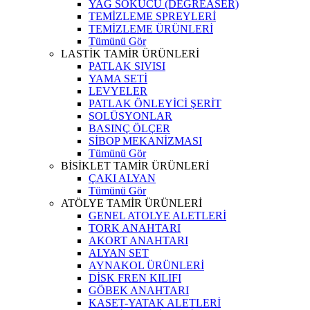
YAĞ SÖKÜCÜ (DEGREASER)
TEMİZLEME SPREYLERİ
TEMİZLEME ÜRÜNLERİ
Tümünü Gör
LASTİK TAMİR ÜRÜNLERİ
PATLAK SIVISI
YAMA SETİ
LEVYELER
PATLAK ÖNLEYİCİ ŞERİT
SOLÜSYONLAR
BASINÇ ÖLÇER
SİBOP MEKANİZMASI
Tümünü Gör
BİSİKLET TAMİR ÜRÜNLERİ
ÇAKI ALYAN
Tümünü Gör
ATÖLYE TAMİR ÜRÜNLERİ
GENEL ATOLYE ALETLERİ
TORK ANAHTARI
AKORT ANAHTARI
ALYAN SET
AYNAKOL ÜRÜNLERİ
DİSK FREN KILIFI
GÖBEK ANAHTARI
KASET-YATAK ALETLERİ