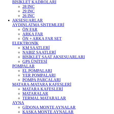
BİSİKLET KADROLARI
28 INC
29 INC
26 INC
AKSESUARLAR
AYDINLATMA SİSTEMLERİ
ÖN FAR
ARKA FAR
ÖN + ARKA FAR SET
ELEKTRONİK
KM SAATLERİ
NABIZ SAATLERİ
BİSİKLET SAAT AKSESUARLARI
GPS ÜNİTESİ
POMPALAR
EL POMPALARI
YER POMPALARI
POMPA PARÇALARI
MATARA-MATARA KAFESLERİ
MATARA KAFESLERİ
MATARALAR
TERMAL MATARALAR
AYNA
GİDONA MONTE AYNALAR
KASKA MONTE AYNALAR