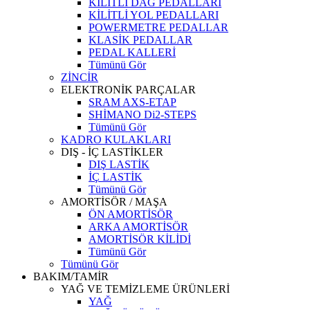
KİLİTLİ DAĞ PEDALLARI
KİLİTLİ YOL PEDALLARI
POWERMETRE PEDALLAR
KLASİK PEDALLAR
PEDAL KALLERİ
Tümünü Gör
ZİNCİR
ELEKTRONİK PARÇALAR
SRAM AXS-ETAP
SHİMANO Di2-STEPS
Tümünü Gör
KADRO KULAKLARI
DIŞ - İÇ LASTİKLER
DIŞ LASTİK
İÇ LASTİK
Tümünü Gör
AMORTİSÖR / MAŞA
ÖN AMORTİSÖR
ARKA AMORTİSÖR
AMORTİSÖR KİLİDİ
Tümünü Gör
Tümünü Gör
BAKIM/TAMİR
YAĞ VE TEMİZLEME ÜRÜNLERİ
YAĞ