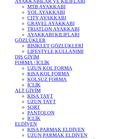
AYAKKABILAR VE KILIFLARI
MTB AYAKKABI
YOL AYAKKABI
CITY AYAKKABI
GRAVEL AYAKKABI
TRIATLON AYAKKABI
AYAKKABI KILIFLARI
GÖZLÜKLER
BİSİKLET GÖZLÜKLERİ
LIFESTYLE KULLANIMI
DIŞ GİYİM
FORMA / İÇLİK
UZUN KOL FORMA
KISA KOL FORMA
KOLSUZ FORMA
İÇLİK
ALT GİYİM
KISA TAYT
UZUN TAYT
ŞORT
PANTOLON
İÇLİK
ELDİVEN
KISA PARMAK ELDİVEN
UZUN PARMAK ELDİVEN