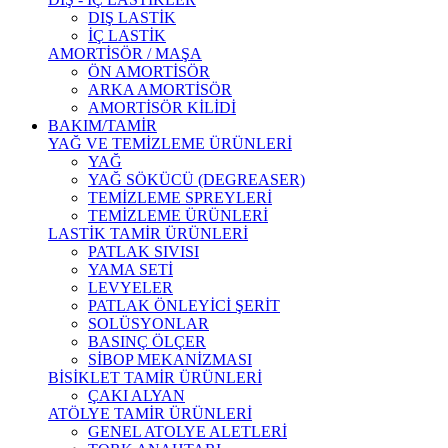
DIŞ LASTİK
İÇ LASTİK
AMORTİSÖR / MAŞA
ÖN AMORTİSÖR
ARKA AMORTİSÖR
AMORTİSÖR KİLİDİ
BAKIM/TAMİR
YAĞ VE TEMİZLEME ÜRÜNLERİ
YAĞ
YAĞ SÖKÜCÜ (DEGREASER)
TEMİZLEME SPREYLERİ
TEMİZLEME ÜRÜNLERİ
LASTİK TAMİR ÜRÜNLERİ
PATLAK SIVISI
YAMA SETİ
LEVYELER
PATLAK ÖNLEYİCİ ŞERİT
SOLÜSYONLAR
BASINÇ ÖLÇER
SİBOP MEKANİZMASI
BİSİKLET TAMİR ÜRÜNLERİ
ÇAKI ALYAN
ATÖLYE TAMİR ÜRÜNLERİ
GENEL ATOLYE ALETLERİ