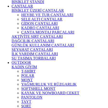
BİSİKLET STANDI
ÇANTALAR
BİSİKLET ÜZERİ ÇANTALAR
HEYBE VE TUR ÇANTALARI
SELE ALTI ÇANTALAR
GİDON ÇANTALARI
KADRO ÇANTALARI
ÇANTA MONTAJ PARÇALARI
AKTİVİTE SIRT ÇANTALARI
DAĞCILIK ÇANTALARI
GÜNLÜK KULLANIM ÇANTALARI
SEYAHAT ÇANTALARI
İLK YARDIM ÇANTALARI
SU TAŞIMA TORBALARI
OUTDOOR
KADIN GİYİM
T-SHİRT
POLAR
MONT
YAĞMURLUK VE RÜZGARLIK
SOFTSHELL MONT
KAYAK VE NOWBOARD CEKET
PANTOLON
TAYT
ŞORT