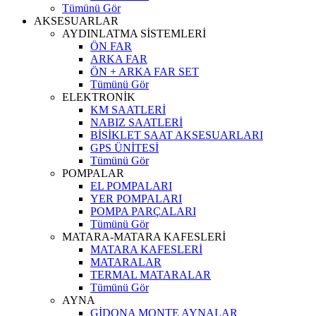
Tümünü Gör
AKSESUARLAR
AYDINLATMA SİSTEMLERİ
ÖN FAR
ARKA FAR
ÖN + ARKA FAR SET
Tümünü Gör
ELEKTRONİK
KM SAATLERİ
NABIZ SAATLERİ
BİSİKLET SAAT AKSESUARLARI
GPS ÜNİTESİ
Tümünü Gör
POMPALAR
EL POMPALARI
YER POMPALARI
POMPA PARÇALARI
Tümünü Gör
MATARA-MATARA KAFESLERİ
MATARA KAFESLERİ
MATARALAR
TERMAL MATARALAR
Tümünü Gör
AYNA
GİDONA MONTE AYNALAR