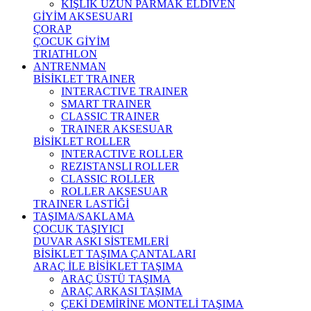
KIŞLIK UZUN PARMAK ELDİVEN
GİYİM AKSESUARI
ÇORAP
ÇOCUK GİYİM
TRIATHLON
ANTRENMAN
BİSİKLET TRAINER
INTERACTIVE TRAINER
SMART TRAINER
CLASSIC TRAINER
TRAINER AKSESUAR
BİSİKLET ROLLER
INTERACTIVE ROLLER
REZISTANSLI ROLLER
CLASSIC ROLLER
ROLLER AKSESUAR
TRAINER LASTİĞİ
TAŞIMA/SAKLAMA
ÇOCUK TAŞIYICI
DUVAR ASKI SİSTEMLERİ
BİSİKLET TAŞIMA ÇANTALARI
ARAÇ İLE BİSİKLET TAŞIMA
ARAÇ ÜSTÜ TAŞIMA
ARAÇ ARKASI TAŞIMA
ÇEKİ DEMİRİNE MONTELİ TAŞIMA