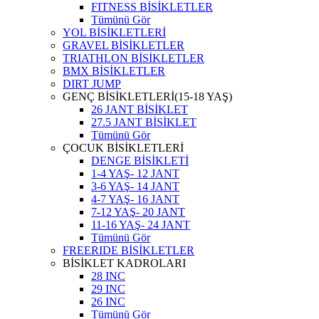
FITNESS BİSİKLETLER
Tümünü Gör
YOL BİSİKLETLERİ
GRAVEL BİSİKLETLER
TRIATHLON BİSİKLETLER
BMX BİSİKLETLER
DIRT JUMP
GENÇ BİSİKLETLERİ(15-18 YAŞ)
26 JANT BİSİKLET
27.5 JANT BİSİKLET
Tümünü Gör
ÇOCUK BİSİKLETLERİ
DENGE BİSİKLETİ
1-4 YAŞ- 12 JANT
3-6 YAŞ- 14 JANT
4-7 YAŞ- 16 JANT
7-12 YAŞ- 20 JANT
11-16 YAŞ- 24 JANT
Tümünü Gör
FREERIDE BİSİKLETLER
BİSİKLET KADROLARI
28 INC
29 INC
26 INC
Tümünü Gör