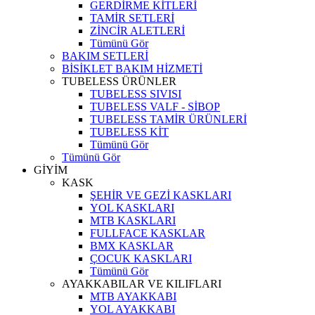
GERDİRME KİTLERİ
TAMİR SETLERİ
ZİNCİR ALETLERİ
Tümünü Gör
BAKIM SETLERİ
BİSİKLET BAKIM HİZMETİ
TUBELESS ÜRÜNLER
TUBELESS SIVISI
TUBELESS VALF - SİBOP
TUBELESS TAMİR ÜRÜNLERİ
TUBELESS KİT
Tümünü Gör
Tümünü Gör
GİYİM
KASK
ŞEHİR VE GEZİ KASKLARI
YOL KASKLARI
MTB KASKLARI
FULLFACE KASKLAR
BMX KASKLAR
ÇOCUK KASKLARI
Tümünü Gör
AYAKKABILAR VE KILIFLARI
MTB AYAKKABI
YOL AYAKKABI