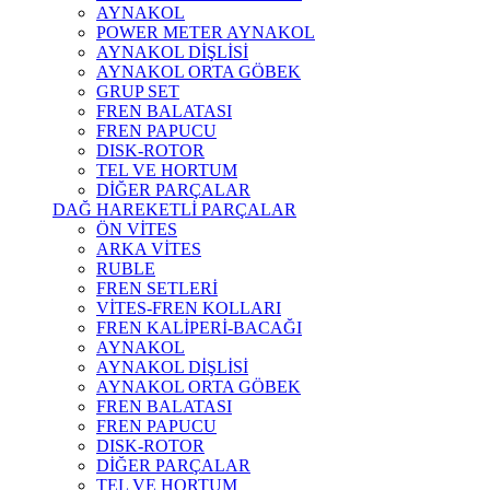
AYNAKOL
POWER METER AYNAKOL
AYNAKOL DİŞLİSİ
AYNAKOL ORTA GÖBEK
GRUP SET
FREN BALATASI
FREN PAPUCU
DISK-ROTOR
TEL VE HORTUM
DİĞER PARÇALAR
DAĞ HAREKETLİ PARÇALAR
ÖN VİTES
ARKA VİTES
RUBLE
FREN SETLERİ
VİTES-FREN KOLLARI
FREN KALİPERİ-BACAĞI
AYNAKOL
AYNAKOL DİŞLİSİ
AYNAKOL ORTA GÖBEK
FREN BALATASI
FREN PAPUCU
DISK-ROTOR
DİĞER PARÇALAR
TEL VE HORTUM