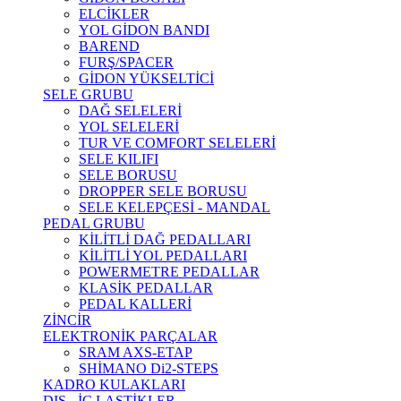
ELCİKLER
YOL GİDON BANDI
BAREND
FURŞ/SPACER
GİDON YÜKSELTİCİ
SELE GRUBU
DAĞ SELELERİ
YOL SELELERİ
TUR VE COMFORT SELELERİ
SELE KILIFI
SELE BORUSU
DROPPER SELE BORUSU
SELE KELEPÇESİ - MANDAL
PEDAL GRUBU
KİLİTLİ DAĞ PEDALLARI
KİLİTLİ YOL PEDALLARI
POWERMETRE PEDALLAR
KLASİK PEDALLAR
PEDAL KALLERİ
ZİNCİR
ELEKTRONİK PARÇALAR
SRAM AXS-ETAP
SHİMANO Di2-STEPS
KADRO KULAKLARI
DIŞ - İÇ LASTİKLER