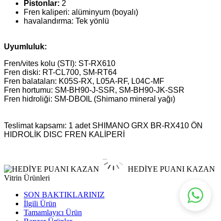
Pistonlar:
2
Fren kaliperi: alüminyum (boyalı)
havalandırma: Tek yönlü
Uyumluluk:
Fren/vites kolu (STI): ST-RX610
Fren diski: RT-CL700, SM-RT64
Fren balataları: K05S-RX, L05A-RF, L04C-MF
Fren hortumu: SM-BH90-J-SSR, SM-BH90-JK-SSR
Fren hidroliği: SM-DBOIL (Shimano mineral yağı)
Teslimat kapsamı: 1 adet SHIMANO GRX BR-RX410 ÖN
HIDROLİK DISC FREN KALİPERİ
HEDİYE PUANI KAZAN
Vitrin Ürünleri
SON BAKTIKLARINIZ
İlgili Ürün
Tamamlayıcı Ürün