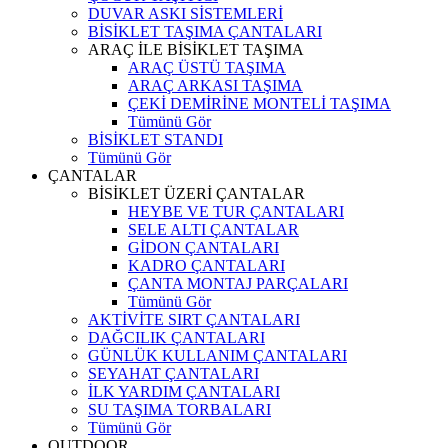
DUVAR ASKI SİSTEMLERİ
BİSİKLET TAŞIMA ÇANTALARI
ARAÇ İLE BİSİKLET TAŞIMA
ARAÇ ÜSTÜ TAŞIMA
ARAÇ ARKASI TAŞIMA
ÇEKİ DEMİRİNE MONTELİ TAŞIMA
Tümünü Gör
BİSİKLET STANDI
Tümünü Gör
ÇANTALAR
BİSİKLET ÜZERİ ÇANTALAR
HEYBE VE TUR ÇANTALARI
SELE ALTI ÇANTALAR
GİDON ÇANTALARI
KADRO ÇANTALARI
ÇANTA MONTAJ PARÇALARI
Tümünü Gör
AKTİVİTE SIRT ÇANTALARI
DAĞCILIK ÇANTALARI
GÜNLÜK KULLANIM ÇANTALARI
SEYAHAT ÇANTALARI
İLK YARDIM ÇANTALARI
SU TAŞIMA TORBALARI
Tümünü Gör
OUTDOOR