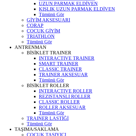
UZUN PARMAK ELDİVEN
KIŞLIK UZUN PARMAK ELDİVEN
Tümünü Gör
GİYİM AKSESUARI
ÇORAP
ÇOCUK GİYİM
TRIATHLON
Tümünü Gör
ANTRENMAN
BİSİKLET TRAINER
INTERACTIVE TRAINER
SMART TRAINER
CLASSIC TRAINER
TRAINER AKSESUAR
Tümünü Gör
BİSİKLET ROLLER
INTERACTIVE ROLLER
REZISTANSLI ROLLER
CLASSIC ROLLER
ROLLER AKSESUAR
Tümünü Gör
TRAINER LASTİĞİ
Tümünü Gör
TAŞIMA/SAKLAMA
ÇOCUK TAŞIYICI