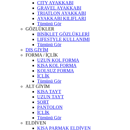
CITY AYAKKABI
GRAVEL AYAKKABI
TRIATLON AYAKKABI
AYAKKABI KILIFLARI
Tümünü Gör
GÖZLÜKLER
BİSİKLET GÖZLÜKLERİ
LIFESTYLE KULLANIMI
Tümünü Gör
DIŞ GİYİM
FORMA / İÇLİK
UZUN KOL FORMA
KISA KOL FORMA
KOLSUZ FORMA
İÇLİK
Tümünü Gör
ALT GİYİM
KISA TAYT
UZUN TAYT
ŞORT
PANTOLON
İÇLİK
Tümünü Gör
ELDİVEN
KISA PARMAK ELDİVEN