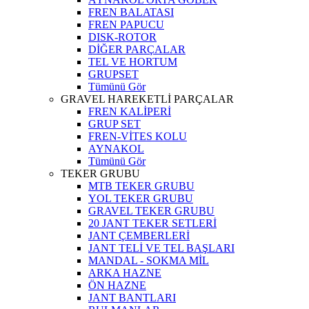
FREN BALATASI
FREN PAPUCU
DISK-ROTOR
DİĞER PARÇALAR
TEL VE HORTUM
GRUPSET
Tümünü Gör
GRAVEL HAREKETLİ PARÇALAR
FREN KALİPERİ
GRUP SET
FREN-VİTES KOLU
AYNAKOL
Tümünü Gör
TEKER GRUBU
MTB TEKER GRUBU
YOL TEKER GRUBU
GRAVEL TEKER GRUBU
20 JANT TEKER SETLERİ
JANT ÇEMBERLERİ
JANT TELİ VE TEL BAŞLARI
MANDAL - SOKMA MİL
ARKA HAZNE
ÖN HAZNE
JANT BANTLARI