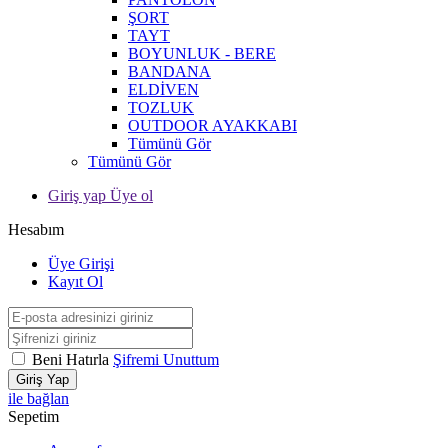
ŞORT
TAYT
BOYUNLUK - BERE
BANDANA
ELDİVEN
TOZLUK
OUTDOOR AYAKKABI
Tümünü Gör
Tümünü Gör
Giriş yap Üye ol
Hesabım
Üye Girişi
Kayıt Ol
Beni Hatırla
Şifremi Unuttum
Giriş Yap
ile bağlan
Sepetim