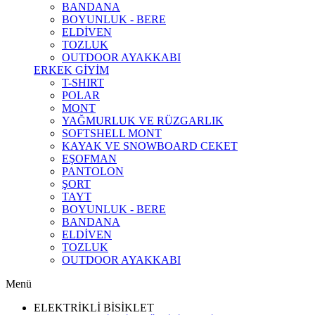
BANDANA
BOYUNLUK - BERE
ELDİVEN
TOZLUK
OUTDOOR AYAKKABI
ERKEK GİYİM
T-SHIRT
POLAR
MONT
YAĞMURLUK VE RÜZGARLIK
SOFTSHELL MONT
KAYAK VE SNOWBOARD CEKET
EŞOFMAN
PANTOLON
ŞORT
TAYT
BOYUNLUK - BERE
BANDANA
ELDİVEN
TOZLUK
OUTDOOR AYAKKABI
Menü
ELEKTRİKLİ BİSİKLET