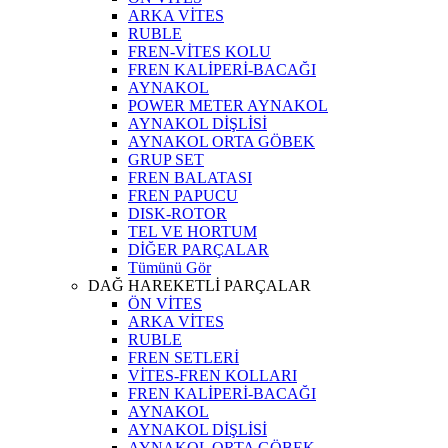
ARKA VİTES
RUBLE
FREN-VİTES KOLU
FREN KALİPERİ-BACAĞI
AYNAKOL
POWER METER AYNAKOL
AYNAKOL DİŞLİSİ
AYNAKOL ORTA GÖBEK
GRUP SET
FREN BALATASI
FREN PAPUCU
DISK-ROTOR
TEL VE HORTUM
DİĞER PARÇALAR
Tümünü Gör
DAĞ HAREKETLİ PARÇALAR
ÖN VİTES
ARKA VİTES
RUBLE
FREN SETLERİ
VİTES-FREN KOLLARI
FREN KALİPERİ-BACAĞI
AYNAKOL
AYNAKOL DİŞLİSİ
AYNAKOL ORTA GÖBEK