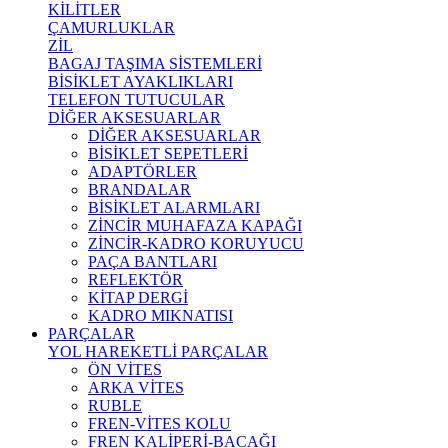
KİLİTLER
ÇAMURLUKLAR
ZİL
BAGAJ TAŞIMA SİSTEMLERİ
BİSİKLET AYAKLIKLARI
TELEFON TUTUCULAR
DİĞER AKSESUARLAR
DİĞER AKSESUARLAR
BİSİKLET SEPETLERİ
ADAPTÖRLER
BRANDALAR
BİSİKLET ALARMLARI
ZİNCİR MUHAFAZA KAPAĞI
ZİNCİR-KADRO KORUYUCU
PAÇA BANTLARI
REFLEKTÖR
KİTAP DERGİ
KADRO MIKNATISI
PARÇALAR
YOL HAREKETLİ PARÇALAR
ÖN VİTES
ARKA VİTES
RUBLE
FREN-VİTES KOLU
FREN KALİPERİ-BACAĞI