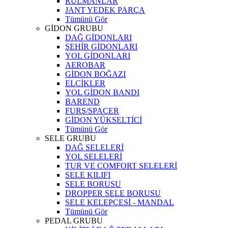
RULMANLAR
JANT YEDEK PARÇA
Tümünü Gör
GİDON GRUBU
DAĞ GİDONLARI
ŞEHİR GİDONLARI
YOL GİDONLARI
AEROBAR
GİDON BOĞAZI
ELCİKLER
YOL GİDON BANDI
BAREND
FURŞ/SPACER
GİDON YÜKSELTİCİ
Tümünü Gör
SELE GRUBU
DAĞ SELELERİ
YOL SELELERİ
TUR VE COMFORT SELELERİ
SELE KILIFI
SELE BORUSU
DROPPER SELE BORUSU
SELE KELEPÇESİ - MANDAL
Tümünü Gör
PEDAL GRUBU