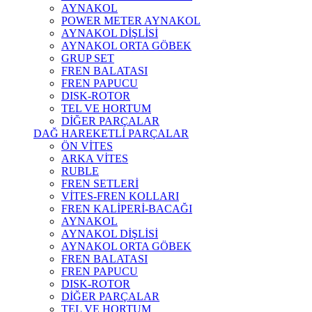
AYNAKOL
POWER METER AYNAKOL
AYNAKOL DİŞLİSİ
AYNAKOL ORTA GÖBEK
GRUP SET
FREN BALATASI
FREN PAPUCU
DISK-ROTOR
TEL VE HORTUM
DİĞER PARÇALAR
DAĞ HAREKETLİ PARÇALAR
ÖN VİTES
ARKA VİTES
RUBLE
FREN SETLERİ
VİTES-FREN KOLLARI
FREN KALİPERİ-BACAĞI
AYNAKOL
AYNAKOL DİŞLİSİ
AYNAKOL ORTA GÖBEK
FREN BALATASI
FREN PAPUCU
DISK-ROTOR
DİĞER PARÇALAR
TEL VE HORTUM