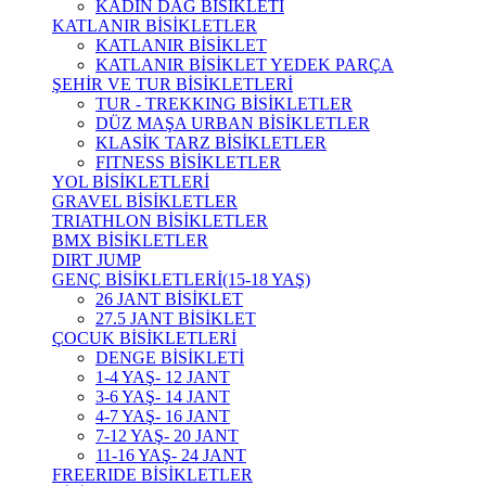
KADIN DAĞ BİSİKLETİ
KATLANIR BİSİKLETLER
KATLANIR BİSİKLET
KATLANIR BİSİKLET YEDEK PARÇA
ŞEHİR VE TUR BİSİKLETLERİ
TUR - TREKKING BİSİKLETLER
DÜZ MAŞA URBAN BİSİKLETLER
KLASİK TARZ BİSİKLETLER
FITNESS BİSİKLETLER
YOL BİSİKLETLERİ
GRAVEL BİSİKLETLER
TRIATHLON BİSİKLETLER
BMX BİSİKLETLER
DIRT JUMP
GENÇ BİSİKLETLERİ(15-18 YAŞ)
26 JANT BİSİKLET
27.5 JANT BİSİKLET
ÇOCUK BİSİKLETLERİ
DENGE BİSİKLETİ
1-4 YAŞ- 12 JANT
3-6 YAŞ- 14 JANT
4-7 YAŞ- 16 JANT
7-12 YAŞ- 20 JANT
11-16 YAŞ- 24 JANT
FREERIDE BİSİKLETLER