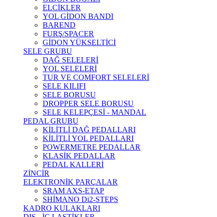
ELCİKLER
YOL GİDON BANDI
BAREND
FURŞ/SPACER
GİDON YÜKSELTİCİ
SELE GRUBU
DAĞ SELELERİ
YOL SELELERİ
TUR VE COMFORT SELELERİ
SELE KILIFI
SELE BORUSU
DROPPER SELE BORUSU
SELE KELEPÇESİ - MANDAL
PEDAL GRUBU
KİLİTLİ DAĞ PEDALLARI
KİLİTLİ YOL PEDALLARI
POWERMETRE PEDALLAR
KLASİK PEDALLAR
PEDAL KALLERİ
ZİNCİR
ELEKTRONİK PARÇALAR
SRAM AXS-ETAP
SHİMANO Di2-STEPS
KADRO KULAKLARI
DIŞ - İÇ LASTİKLER