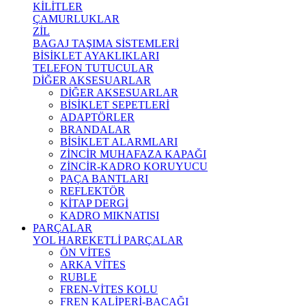
KİLİTLER
ÇAMURLUKLAR
ZİL
BAGAJ TAŞIMA SİSTEMLERİ
BİSİKLET AYAKLIKLARI
TELEFON TUTUCULAR
DİĞER AKSESUARLAR
DİĞER AKSESUARLAR
BİSİKLET SEPETLERİ
ADAPTÖRLER
BRANDALAR
BİSİKLET ALARMLARI
ZİNCİR MUHAFAZA KAPAĞI
ZİNCİR-KADRO KORUYUCU
PAÇA BANTLARI
REFLEKTÖR
KİTAP DERGİ
KADRO MIKNATISI
PARÇALAR
YOL HAREKETLİ PARÇALAR
ÖN VİTES
ARKA VİTES
RUBLE
FREN-VİTES KOLU
FREN KALİPERİ-BACAĞI