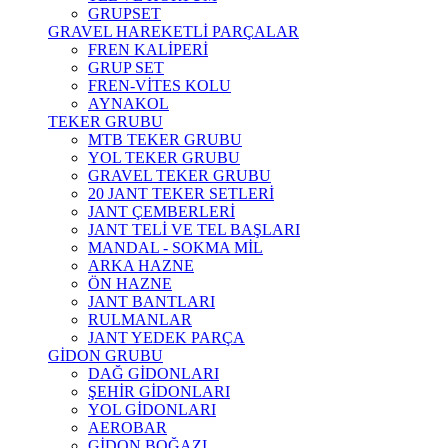
GRUPSET
GRAVEL HAREKETLİ PARÇALAR
FREN KALİPERİ
GRUP SET
FREN-VİTES KOLU
AYNAKOL
TEKER GRUBU
MTB TEKER GRUBU
YOL TEKER GRUBU
GRAVEL TEKER GRUBU
20 JANT TEKER SETLERİ
JANT ÇEMBERLERİ
JANT TELİ VE TEL BAŞLARI
MANDAL - SOKMA MİL
ARKA HAZNE
ÖN HAZNE
JANT BANTLARI
RULMANLAR
JANT YEDEK PARÇA
GİDON GRUBU
DAĞ GİDONLARI
ŞEHİR GİDONLARI
YOL GİDONLARI
AEROBAR
GİDON BOĞAZI