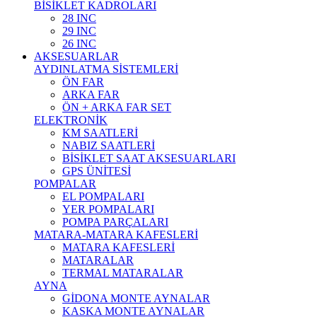
BİSİKLET KADROLARI
28 INC
29 INC
26 INC
AKSESUARLAR
AYDINLATMA SİSTEMLERİ
ÖN FAR
ARKA FAR
ÖN + ARKA FAR SET
ELEKTRONİK
KM SAATLERİ
NABIZ SAATLERİ
BİSİKLET SAAT AKSESUARLARI
GPS ÜNİTESİ
POMPALAR
EL POMPALARI
YER POMPALARI
POMPA PARÇALARI
MATARA-MATARA KAFESLERİ
MATARA KAFESLERİ
MATARALAR
TERMAL MATARALAR
AYNA
GİDONA MONTE AYNALAR
KASKA MONTE AYNALAR