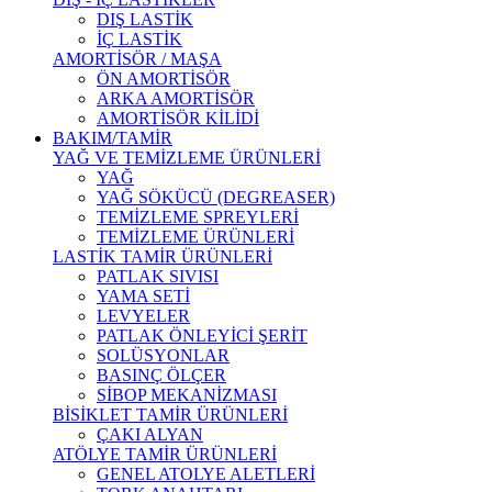
DIŞ LASTİK
İÇ LASTİK
AMORTİSÖR / MAŞA
ÖN AMORTİSÖR
ARKA AMORTİSÖR
AMORTİSÖR KİLİDİ
BAKIM/TAMİR
YAĞ VE TEMİZLEME ÜRÜNLERİ
YAĞ
YAĞ SÖKÜCÜ (DEGREASER)
TEMİZLEME SPREYLERİ
TEMİZLEME ÜRÜNLERİ
LASTİK TAMİR ÜRÜNLERİ
PATLAK SIVISI
YAMA SETİ
LEVYELER
PATLAK ÖNLEYİCİ ŞERİT
SOLÜSYONLAR
BASINÇ ÖLÇER
SİBOP MEKANİZMASI
BİSİKLET TAMİR ÜRÜNLERİ
ÇAKI ALYAN
ATÖLYE TAMİR ÜRÜNLERİ
GENEL ATOLYE ALETLERİ