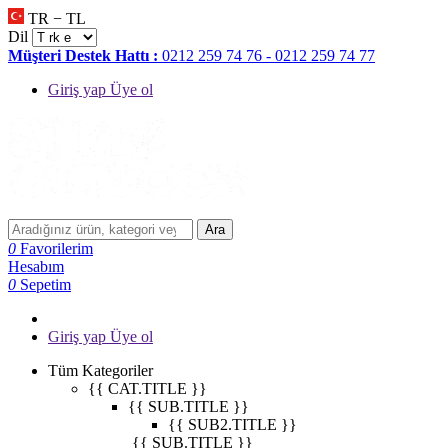
TR − TL
Dil
Müşteri Destek Hattı :
0212 259 74 76 - 0212 259 74 77
Giriş yap Üye ol
Ara
0
Favorilerim
Hesabım
0
Sepetim
Giriş yap Üye ol
Tüm Kategoriler
{{ CAT.TITLE }}
{{ SUB.TITLE }}
{{ SUB2.TITLE }}
{{ SUB.TITLE }}