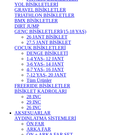
YOL BİSİKLETLERİ
GRAVEL BİSİKLETLER
TRIATHLON BİSİKLETLER
BMX BİSİKLETLER
DIRT JUMP
GENÇ BİSİKLETLERİ(15-18 YAŞ)
26 JANT BİSİKLET
27.5 JANT BİSİKLET
ÇOCUK BİSİKLETLERİ
DENGE BİSİKLETİ
1-4 YAŞ- 12 JANT
3-6 YAŞ- 14 JANT
4-7 YAŞ- 16 JANT
7-12 YAŞ- 20 JANT
Tüm Ürünler
FREERIDE BİSİKLETLER
BİSİKLET KADROLARI
28 INC
29 INC
26 INC
AKSESUARLAR
AYDINLATMA SİSTEMLERİ
ÖN FAR
ARKA FAR
ÖN + ARKA FAR SET