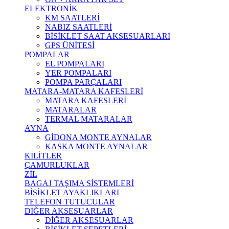
ELEKTRONİK
KM SAATLERİ
NABIZ SAATLERİ
BİSİKLET SAAT AKSESUARLARI
GPS ÜNİTESİ
POMPALAR
EL POMPALARI
YER POMPALARI
POMPA PARÇALARI
MATARA-MATARA KAFESLERİ
MATARA KAFESLERİ
MATARALAR
TERMAL MATARALAR
AYNA
GİDONA MONTE AYNALAR
KASKA MONTE AYNALAR
KİLİTLER
ÇAMURLUKLAR
ZİL
BAGAJ TAŞIMA SİSTEMLERİ
BİSİKLET AYAKLIKLARI
TELEFON TUTUCULAR
DİĞER AKSESUARLAR
DİĞER AKSESUARLAR