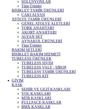
SOLÜSYONLAR
Tüm Ürünler
BİSİKLET TAMİR ÜRÜNLERİ
ÇAKI ALYAN
ATÖLYE TAMİR ÜRÜNLERİ
GENEL ATOLYE ALETLERİ
TORK ANAHTARI
AKORT ANAHTARI
ALYAN SET
AYNAKOL ÜRÜNLERİ
Tüm Ürünler
BAKIM SETLERİ
BİSİKLET BAKIM HİZMETİ
TUBELESS ÜRÜNLER
TUBELESS SIVISI
TUBELESS VALF - SİBOP
TUBELESS TAMİR ÜRÜNLERİ
TUBELESS KİT
GİYİM
KASK
ŞEHİR VE GEZİ KASKLARI
YOL KASKLARI
MTB KASKLARI
FULLFACE KASKLAR
BMX KASKLAR