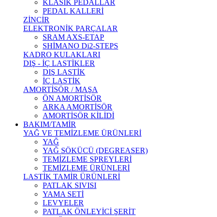
KLASİK PEDALLAR
PEDAL KALLERİ
ZİNCİR
ELEKTRONİK PARÇALAR
SRAM AXS-ETAP
SHİMANO Di2-STEPS
KADRO KULAKLARI
DIŞ - İÇ LASTİKLER
DIŞ LASTİK
İÇ LASTİK
AMORTİSÖR / MAŞA
ÖN AMORTİSÖR
ARKA AMORTİSÖR
AMORTİSÖR KİLİDİ
BAKIM/TAMİR
YAĞ VE TEMİZLEME ÜRÜNLERİ
YAĞ
YAĞ SÖKÜCÜ (DEGREASER)
TEMİZLEME SPREYLERİ
TEMİZLEME ÜRÜNLERİ
LASTİK TAMİR ÜRÜNLERİ
PATLAK SIVISI
YAMA SETİ
LEVYELER
PATLAK ÖNLEYİCİ ŞERİT