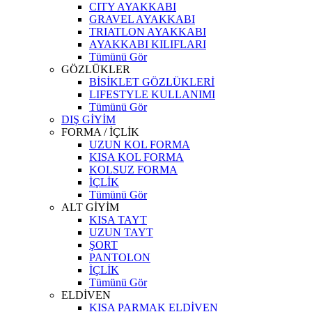
CITY AYAKKABI
GRAVEL AYAKKABI
TRIATLON AYAKKABI
AYAKKABI KILIFLARI
Tümünü Gör
GÖZLÜKLER
BİSİKLET GÖZLÜKLERİ
LIFESTYLE KULLANIMI
Tümünü Gör
DIŞ GİYİM
FORMA / İÇLİK
UZUN KOL FORMA
KISA KOL FORMA
KOLSUZ FORMA
İÇLİK
Tümünü Gör
ALT GİYİM
KISA TAYT
UZUN TAYT
ŞORT
PANTOLON
İÇLİK
Tümünü Gör
ELDİVEN
KISA PARMAK ELDİVEN