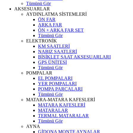
Tümünü Gör
AKSESUARLAR
AYDINLATMA SİSTEMLERİ
ÖN FAR
ARKA FAR
ÖN + ARKA FAR SET
Tümünü Gör
ELEKTRONİK
KM SAATLERİ
NABIZ SAATLERİ
BİSİKLET SAAT AKSESUARLARI
GPS ÜNİTESİ
Tümünü Gör
POMPALAR
EL POMPALARI
YER POMPALARI
POMPA PARÇALARI
Tümünü Gör
MATARA-MATARA KAFESLERİ
MATARA KAFESLERİ
MATARALAR
TERMAL MATARALAR
Tümünü Gör
AYNA
GİDONA MONTE AYNALAR