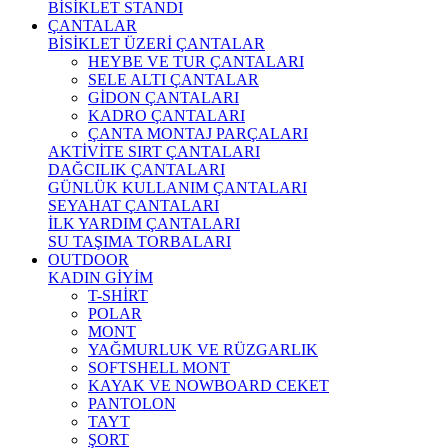
BİSİKLET STANDI
ÇANTALAR
BİSİKLET ÜZERİ ÇANTALAR
HEYBE VE TUR ÇANTALARI
SELE ALTI ÇANTALAR
GİDON ÇANTALARI
KADRO ÇANTALARI
ÇANTA MONTAJ PARÇALARI
AKTİVİTE SIRT ÇANTALARI
DAĞCILIK ÇANTALARI
GÜNLÜK KULLANIM ÇANTALARI
SEYAHAT ÇANTALARI
İLK YARDIM ÇANTALARI
SU TAŞIMA TORBALARI
OUTDOOR
KADIN GİYİM
T-SHİRT
POLAR
MONT
YAĞMURLUK VE RÜZGARLIK
SOFTSHELL MONT
KAYAK VE NOWBOARD CEKET
PANTOLON
TAYT
ŞORT