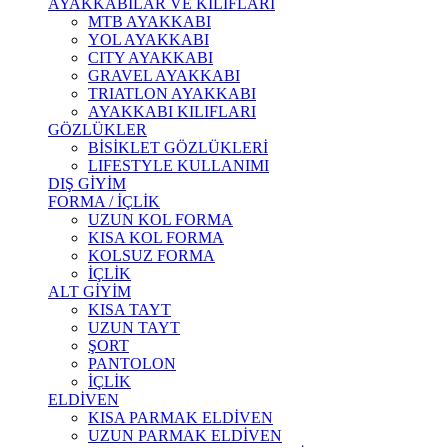
AYAKKABILAR VE KILIFLARI
MTB AYAKKABI
YOL AYAKKABI
CITY AYAKKABI
GRAVEL AYAKKABI
TRIATLON AYAKKABI
AYAKKABI KILIFLARI
GÖZLÜKLER
BİSİKLET GÖZLÜKLERİ
LIFESTYLE KULLANIMI
DIŞ GİYİM
FORMA / İÇLİK
UZUN KOL FORMA
KISA KOL FORMA
KOLSUZ FORMA
İÇLİK
ALT GİYİM
KISA TAYT
UZUN TAYT
ŞORT
PANTOLON
İÇLİK
ELDİVEN
KISA PARMAK ELDİVEN
UZUN PARMAK ELDİVEN