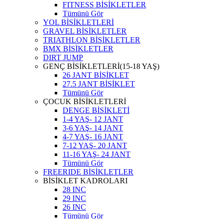
FITNESS BİSİKLETLER
Tümünü Gör
YOL BİSİKLETLERİ
GRAVEL BİSİKLETLER
TRIATHLON BİSİKLETLER
BMX BİSİKLETLER
DIRT JUMP
GENÇ BİSİKLETLERİ(15-18 YAŞ)
26 JANT BİSİKLET
27.5 JANT BİSİKLET
Tümünü Gör
ÇOCUK BİSİKLETLERİ
DENGE BİSİKLETİ
1-4 YAŞ- 12 JANT
3-6 YAŞ- 14 JANT
4-7 YAŞ- 16 JANT
7-12 YAŞ- 20 JANT
11-16 YAŞ- 24 JANT
Tümünü Gör
FREERIDE BİSİKLETLER
BİSİKLET KADROLARI
28 INC
29 INC
26 INC
Tümünü Gör