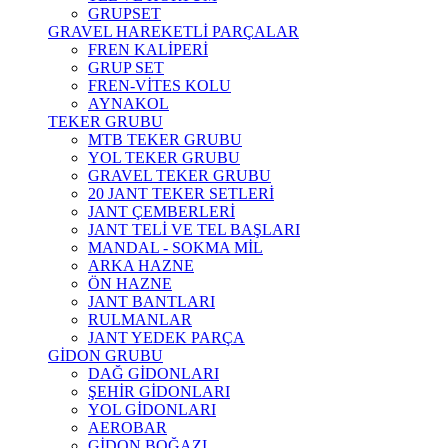
GRUPSET
GRAVEL HAREKETLİ PARÇALAR
FREN KALİPERİ
GRUP SET
FREN-VİTES KOLU
AYNAKOL
TEKER GRUBU
MTB TEKER GRUBU
YOL TEKER GRUBU
GRAVEL TEKER GRUBU
20 JANT TEKER SETLERİ
JANT ÇEMBERLERİ
JANT TELİ VE TEL BAŞLARI
MANDAL - SOKMA MİL
ARKA HAZNE
ÖN HAZNE
JANT BANTLARI
RULMANLAR
JANT YEDEK PARÇA
GİDON GRUBU
DAĞ GİDONLARI
ŞEHİR GİDONLARI
YOL GİDONLARI
AEROBAR
GİDON BOĞAZI