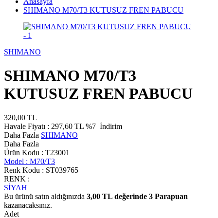
Anasayfa
SHIMANO M70/T3 KUTUSUZ FREN PABUCU
SHIMANO
SHIMANO M70/T3
KUTUSUZ FREN PABUCU
320,00
TL
Havale Fiyatı :
297,60
TL
%7
İndirim
Daha Fazla
SHIMANO
Daha Fazla
Ürün Kodu :
T23001
Model :
M70/T3
Renk Kodu :
ST039765
RENK :
SİYAH
Bu ürünü satın aldığınızda
3,00
TL değerinde
3
Parapuan
kazanacaksınız.
Adet