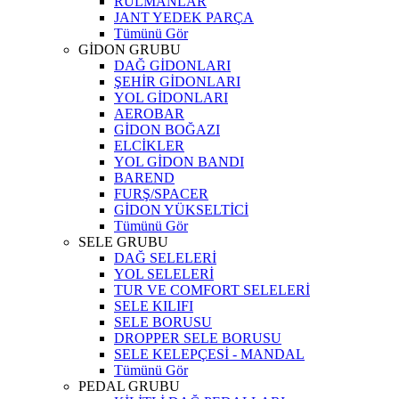
RULMANLAR
JANT YEDEK PARÇA
Tümünü Gör
GİDON GRUBU
DAĞ GİDONLARI
ŞEHİR GİDONLARI
YOL GİDONLARI
AEROBAR
GİDON BOĞAZI
ELCİKLER
YOL GİDON BANDI
BAREND
FURŞ/SPACER
GİDON YÜKSELTİCİ
Tümünü Gör
SELE GRUBU
DAĞ SELELERİ
YOL SELELERİ
TUR VE COMFORT SELELERİ
SELE KILIFI
SELE BORUSU
DROPPER SELE BORUSU
SELE KELEPÇESİ - MANDAL
Tümünü Gör
PEDAL GRUBU