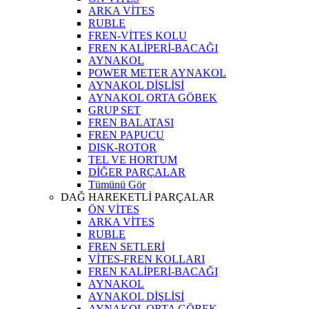
ARKA VİTES
RUBLE
FREN-VİTES KOLU
FREN KALİPERİ-BACAĞI
AYNAKOL
POWER METER AYNAKOL
AYNAKOL DİŞLİSİ
AYNAKOL ORTA GÖBEK
GRUP SET
FREN BALATASI
FREN PAPUCU
DISK-ROTOR
TEL VE HORTUM
DİĞER PARÇALAR
Tümünü Gör
DAĞ HAREKETLİ PARÇALAR
ÖN VİTES
ARKA VİTES
RUBLE
FREN SETLERİ
VİTES-FREN KOLLARI
FREN KALİPERİ-BACAĞI
AYNAKOL
AYNAKOL DİŞLİSİ
AYNAKOL ORTA GÖBEK