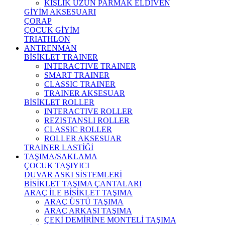
KIŞLIK UZUN PARMAK ELDİVEN
GİYİM AKSESUARI
ÇORAP
ÇOCUK GİYİM
TRIATHLON
ANTRENMAN
BİSİKLET TRAINER
INTERACTIVE TRAINER
SMART TRAINER
CLASSIC TRAINER
TRAINER AKSESUAR
BİSİKLET ROLLER
INTERACTIVE ROLLER
REZISTANSLI ROLLER
CLASSIC ROLLER
ROLLER AKSESUAR
TRAINER LASTİĞİ
TAŞIMA/SAKLAMA
ÇOCUK TAŞIYICI
DUVAR ASKI SİSTEMLERİ
BİSİKLET TAŞIMA ÇANTALARI
ARAÇ İLE BİSİKLET TAŞIMA
ARAÇ ÜSTÜ TAŞIMA
ARAÇ ARKASI TAŞIMA
ÇEKİ DEMİRİNE MONTELİ TAŞIMA