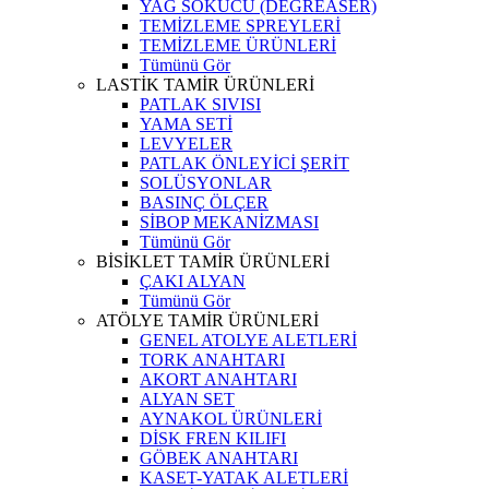
YAĞ SÖKÜCÜ (DEGREASER)
TEMİZLEME SPREYLERİ
TEMİZLEME ÜRÜNLERİ
Tümünü Gör
LASTİK TAMİR ÜRÜNLERİ
PATLAK SIVISI
YAMA SETİ
LEVYELER
PATLAK ÖNLEYİCİ ŞERİT
SOLÜSYONLAR
BASINÇ ÖLÇER
SİBOP MEKANİZMASI
Tümünü Gör
BİSİKLET TAMİR ÜRÜNLERİ
ÇAKI ALYAN
Tümünü Gör
ATÖLYE TAMİR ÜRÜNLERİ
GENEL ATOLYE ALETLERİ
TORK ANAHTARI
AKORT ANAHTARI
ALYAN SET
AYNAKOL ÜRÜNLERİ
DİSK FREN KILIFI
GÖBEK ANAHTARI
KASET-YATAK ALETLERİ