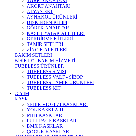
TORK ANAHTARI
AKORT ANAHTARI
ALYAN SET
AYNAKOL ÜRÜNLERİ
DİSK FREN KILIFI
GÖBEK ANAHTARI
KASET-YATAK ALETLERİ
GERDİRME KİTLERİ
TAMİR SETLERİ
ZİNCİR ALETLERİ
BAKIM SETLERİ
BİSİKLET BAKIM HİZMETİ
TUBELESS ÜRÜNLER
TUBELESS SIVISI
TUBELESS VALF - SİBOP
TUBELESS TAMİR ÜRÜNLERİ
TUBELESS KİT
GİYİM
KASK
ŞEHİR VE GEZİ KASKLARI
YOL KASKLARI
MTB KASKLARI
FULLFACE KASKLAR
BMX KASKLAR
ÇOCUK KASKLARI