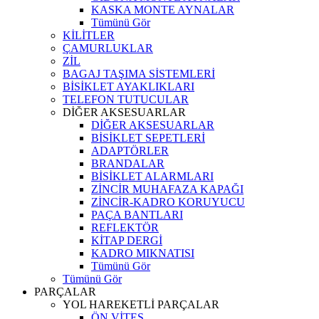
KASKA MONTE AYNALAR
Tümünü Gör
KİLİTLER
ÇAMURLUKLAR
ZİL
BAGAJ TAŞIMA SİSTEMLERİ
BİSİKLET AYAKLIKLARI
TELEFON TUTUCULAR
DİĞER AKSESUARLAR
DİĞER AKSESUARLAR
BİSİKLET SEPETLERİ
ADAPTÖRLER
BRANDALAR
BİSİKLET ALARMLARI
ZİNCİR MUHAFAZA KAPAĞI
ZİNCİR-KADRO KORUYUCU
PAÇA BANTLARI
REFLEKTÖR
KİTAP DERGİ
KADRO MIKNATISI
Tümünü Gör
Tümünü Gör
PARÇALAR
YOL HAREKETLİ PARÇALAR
ÖN VİTES