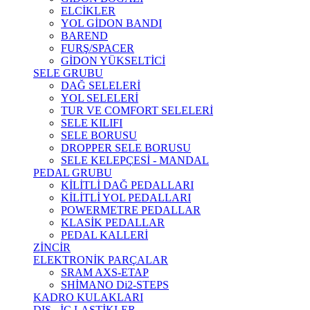
ELCİKLER
YOL GİDON BANDI
BAREND
FURŞ/SPACER
GİDON YÜKSELTİCİ
SELE GRUBU
DAĞ SELELERİ
YOL SELELERİ
TUR VE COMFORT SELELERİ
SELE KILIFI
SELE BORUSU
DROPPER SELE BORUSU
SELE KELEPÇESİ - MANDAL
PEDAL GRUBU
KİLİTLİ DAĞ PEDALLARI
KİLİTLİ YOL PEDALLARI
POWERMETRE PEDALLAR
KLASİK PEDALLAR
PEDAL KALLERİ
ZİNCİR
ELEKTRONİK PARÇALAR
SRAM AXS-ETAP
SHİMANO Di2-STEPS
KADRO KULAKLARI
DIŞ - İÇ LASTİKLER