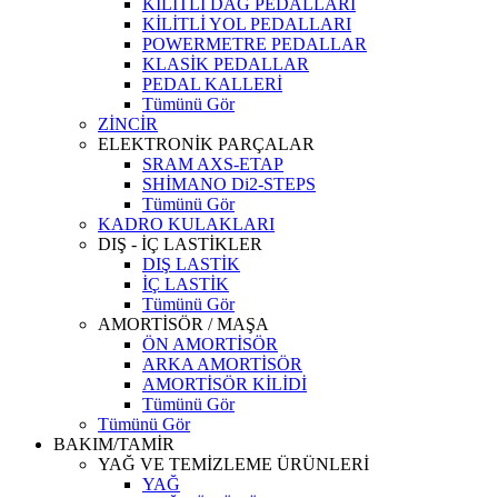
KİLİTLİ DAĞ PEDALLARI
KİLİTLİ YOL PEDALLARI
POWERMETRE PEDALLAR
KLASİK PEDALLAR
PEDAL KALLERİ
Tümünü Gör
ZİNCİR
ELEKTRONİK PARÇALAR
SRAM AXS-ETAP
SHİMANO Di2-STEPS
Tümünü Gör
KADRO KULAKLARI
DIŞ - İÇ LASTİKLER
DIŞ LASTİK
İÇ LASTİK
Tümünü Gör
AMORTİSÖR / MAŞA
ÖN AMORTİSÖR
ARKA AMORTİSÖR
AMORTİSÖR KİLİDİ
Tümünü Gör
Tümünü Gör
BAKIM/TAMİR
YAĞ VE TEMİZLEME ÜRÜNLERİ
YAĞ