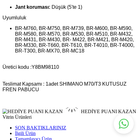
Jant koruması:
Düşük (5'te 1)
Uyumluluk
BR-M760, BR-M750, BR-M739, BR-M600, BR-M590,
BR-M580, BR-M570, BR-M530, BR-M510, BR-M432,
BR-M431, BR-M430, BR- M422, BR-M421, BR-M420,
BR-M330, BR-T660, BR-T610, BR-T4010, BR-T4000,
BR-T300, BR-MX70, BR-MC18
Üretici kodu
:Y8BM98110
Teslimat Kapsamı : 1adet
SHIMANO M70/T3 KUTUSUZ
FREN PABUCU
HEDİYE PUANI KAZAN
Vitrin Ürünleri
SON BAKTIKLARINIZ
İlgili Ürün
Tamamlayıcı Ürün