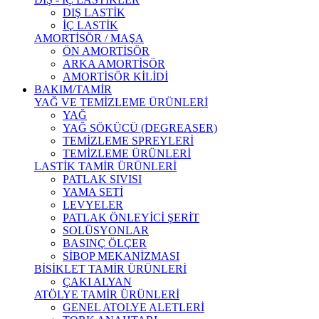
DIŞ LASTİK
İÇ LASTİK
AMORTİSÖR / MAŞA
ÖN AMORTİSÖR
ARKA AMORTİSÖR
AMORTİSÖR KİLİDİ
BAKIM/TAMİR
YAĞ VE TEMİZLEME ÜRÜNLERİ
YAĞ
YAĞ SÖKÜCÜ (DEGREASER)
TEMİZLEME SPREYLERİ
TEMİZLEME ÜRÜNLERİ
LASTİK TAMİR ÜRÜNLERİ
PATLAK SIVISI
YAMA SETİ
LEVYELER
PATLAK ÖNLEYİCİ ŞERİT
SOLÜSYONLAR
BASINÇ ÖLÇER
SİBOP MEKANİZMASI
BİSİKLET TAMİR ÜRÜNLERİ
ÇAKI ALYAN
ATÖLYE TAMİR ÜRÜNLERİ
GENEL ATOLYE ALETLERİ