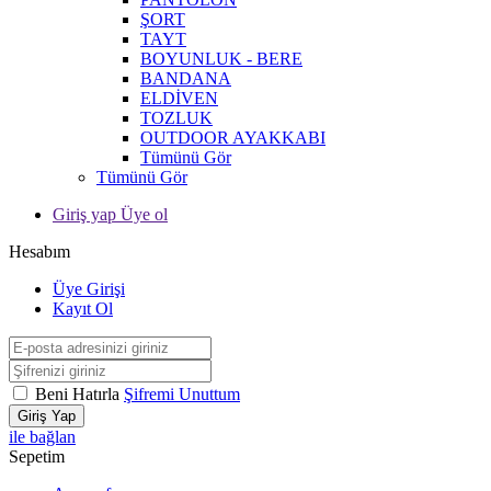
ŞORT
TAYT
BOYUNLUK - BERE
BANDANA
ELDİVEN
TOZLUK
OUTDOOR AYAKKABI
Tümünü Gör
Tümünü Gör
Giriş yap Üye ol
Hesabım
Üye Girişi
Kayıt Ol
Beni Hatırla
Şifremi Unuttum
Giriş Yap
ile bağlan
Sepetim