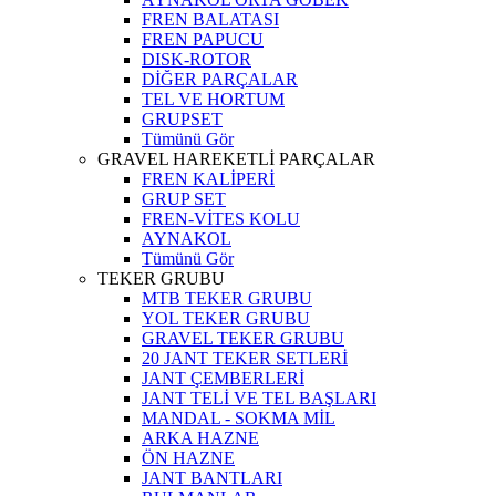
FREN BALATASI
FREN PAPUCU
DISK-ROTOR
DİĞER PARÇALAR
TEL VE HORTUM
GRUPSET
Tümünü Gör
GRAVEL HAREKETLİ PARÇALAR
FREN KALİPERİ
GRUP SET
FREN-VİTES KOLU
AYNAKOL
Tümünü Gör
TEKER GRUBU
MTB TEKER GRUBU
YOL TEKER GRUBU
GRAVEL TEKER GRUBU
20 JANT TEKER SETLERİ
JANT ÇEMBERLERİ
JANT TELİ VE TEL BAŞLARI
MANDAL - SOKMA MİL
ARKA HAZNE
ÖN HAZNE
JANT BANTLARI