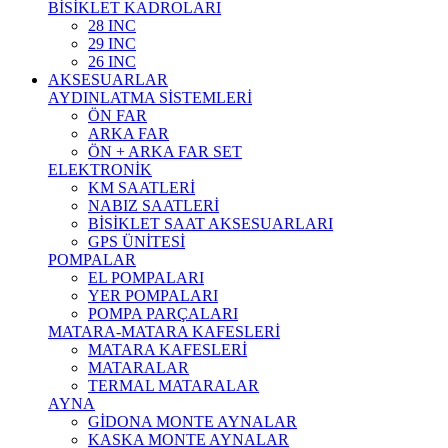
BİSİKLET KADROLARI
28 INC
29 INC
26 INC
AKSESUARLAR
AYDINLATMA SİSTEMLERİ
ÖN FAR
ARKA FAR
ÖN + ARKA FAR SET
ELEKTRONİK
KM SAATLERİ
NABIZ SAATLERİ
BİSİKLET SAAT AKSESUARLARI
GPS ÜNİTESİ
POMPALAR
EL POMPALARI
YER POMPALARI
POMPA PARÇALARI
MATARA-MATARA KAFESLERİ
MATARA KAFESLERİ
MATARALAR
TERMAL MATARALAR
AYNA
GİDONA MONTE AYNALAR
KASKA MONTE AYNALAR