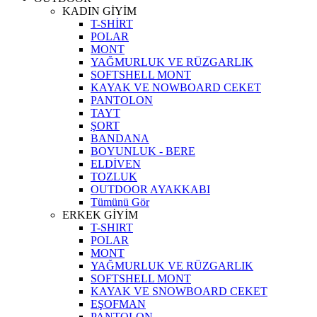
KADIN GİYİM
T-SHİRT
POLAR
MONT
YAĞMURLUK VE RÜZGARLIK
SOFTSHELL MONT
KAYAK VE NOWBOARD CEKET
PANTOLON
TAYT
ŞORT
BANDANA
BOYUNLUK - BERE
ELDİVEN
TOZLUK
OUTDOOR AYAKKABI
Tümünü Gör
ERKEK GİYİM
T-SHIRT
POLAR
MONT
YAĞMURLUK VE RÜZGARLIK
SOFTSHELL MONT
KAYAK VE SNOWBOARD CEKET
EŞOFMAN
PANTOLON