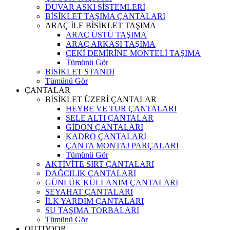
DUVAR ASKI SİSTEMLERİ
BİSİKLET TAŞIMA ÇANTALARI
ARAÇ İLE BİSİKLET TAŞIMA
ARAÇ ÜSTÜ TAŞIMA
ARAÇ ARKASI TAŞIMA
ÇEKİ DEMİRİNE MONTELİ TAŞIMA
Tümünü Gör
BİSİKLET STANDI
Tümünü Gör
ÇANTALAR
BİSİKLET ÜZERİ ÇANTALAR
HEYBE VE TUR ÇANTALARI
SELE ALTI ÇANTALAR
GİDON ÇANTALARI
KADRO ÇANTALARI
ÇANTA MONTAJ PARÇALARI
Tümünü Gör
AKTİVİTE SIRT ÇANTALARI
DAĞCILIK ÇANTALARI
GÜNLÜK KULLANIM ÇANTALARI
SEYAHAT ÇANTALARI
İLK YARDIM ÇANTALARI
SU TAŞIMA TORBALARI
Tümünü Gör
OUTDOOR