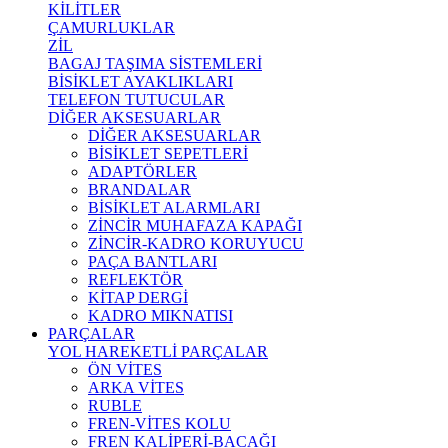
KİLİTLER
ÇAMURLUKLAR
ZİL
BAGAJ TAŞIMA SİSTEMLERİ
BİSİKLET AYAKLIKLARI
TELEFON TUTUCULAR
DİĞER AKSESUARLAR
DİĞER AKSESUARLAR
BİSİKLET SEPETLERİ
ADAPTÖRLER
BRANDALAR
BİSİKLET ALARMLARI
ZİNCİR MUHAFAZA KAPAĞI
ZİNCİR-KADRO KORUYUCU
PAÇA BANTLARI
REFLEKTÖR
KİTAP DERGİ
KADRO MIKNATISI
PARÇALAR
YOL HAREKETLİ PARÇALAR
ÖN VİTES
ARKA VİTES
RUBLE
FREN-VİTES KOLU
FREN KALİPERİ-BACAĞI