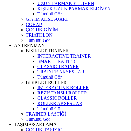
UZUN PARMAK ELDİVEN
KIŞLIK UZUN PARMAK ELDİVEN
Tümünü Gör
GİYİM AKSESUARI
ÇORAP
ÇOCUK GİYİM
TRIATHLON
Tümünü Gör
ANTRENMAN
BİSİKLET TRAINER
INTERACTIVE TRAINER
SMART TRAINER
CLASSIC TRAINER
TRAINER AKSESUAR
Tümünü Gör
BİSİKLET ROLLER
INTERACTIVE ROLLER
REZISTANSLI ROLLER
CLASSIC ROLLER
ROLLER AKSESUAR
Tümünü Gör
TRAINER LASTİĞİ
Tümünü Gör
TAŞIMA/SAKLAMA
ÇOCUK TAŞIYICI