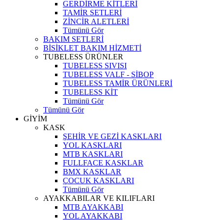
GERDİRME KİTLERİ
TAMİR SETLERİ
ZİNCİR ALETLERİ
Tümünü Gör
BAKIM SETLERİ
BİSİKLET BAKIM HİZMETİ
TUBELESS ÜRÜNLER
TUBELESS SIVISI
TUBELESS VALF - SİBOP
TUBELESS TAMİR ÜRÜNLERİ
TUBELESS KİT
Tümünü Gör
Tümünü Gör
GİYİM
KASK
ŞEHİR VE GEZİ KASKLARI
YOL KASKLARI
MTB KASKLARI
FULLFACE KASKLAR
BMX KASKLAR
ÇOCUK KASKLARI
Tümünü Gör
AYAKKABILAR VE KILIFLARI
MTB AYAKKABI
YOL AYAKKABI