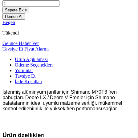
Sepete Ekle
Hemen Al
Beğen
Tükendi
Gelince Haber Ver
Tavsiye Et
Fiyat Alarmı
Ürün Açıklaması
Ödeme Seçenekleri
Yorumlar
Tavsiye Et
İade Koşulları
İşlenmiş alüminyum jantlar için Shimano M70T3 fren
pabuçları. Deore LX / Deore V-Frenler için Shimano
balatalarının ideal uyumlu malzeme sertliği, mükemmel
kontrol edilebilirlik ile yüksek fren performansı sağlar.
Ürün özellikler
i