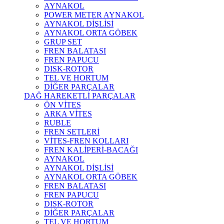
AYNAKOL
POWER METER AYNAKOL
AYNAKOL DİŞLİSİ
AYNAKOL ORTA GÖBEK
GRUP SET
FREN BALATASI
FREN PAPUCU
DISK-ROTOR
TEL VE HORTUM
DİĞER PARÇALAR
DAĞ HAREKETLİ PARÇALAR
ÖN VİTES
ARKA VİTES
RUBLE
FREN SETLERİ
VİTES-FREN KOLLARI
FREN KALİPERİ-BACAĞI
AYNAKOL
AYNAKOL DİŞLİSİ
AYNAKOL ORTA GÖBEK
FREN BALATASI
FREN PAPUCU
DISK-ROTOR
DİĞER PARÇALAR
TEL VE HORTUM