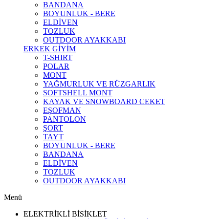
BANDANA
BOYUNLUK - BERE
ELDİVEN
TOZLUK
OUTDOOR AYAKKABI
ERKEK GİYİM
T-SHIRT
POLAR
MONT
YAĞMURLUK VE RÜZGARLIK
SOFTSHELL MONT
KAYAK VE SNOWBOARD CEKET
EŞOFMAN
PANTOLON
ŞORT
TAYT
BOYUNLUK - BERE
BANDANA
ELDİVEN
TOZLUK
OUTDOOR AYAKKABI
Menü
ELEKTRİKLİ BİSİKLET