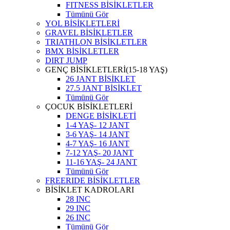
FITNESS BİSİKLETLER
Tümünü Gör
YOL BİSİKLETLERİ
GRAVEL BİSİKLETLER
TRIATHLON BİSİKLETLER
BMX BİSİKLETLER
DIRT JUMP
GENÇ BİSİKLETLERİ(15-18 YAŞ)
26 JANT BİSİKLET
27.5 JANT BİSİKLET
Tümünü Gör
ÇOCUK BİSİKLETLERİ
DENGE BİSİKLETİ
1-4 YAŞ- 12 JANT
3-6 YAŞ- 14 JANT
4-7 YAŞ- 16 JANT
7-12 YAŞ- 20 JANT
11-16 YAŞ- 24 JANT
Tümünü Gör
FREERIDE BİSİKLETLER
BİSİKLET KADROLARI
28 INC
29 INC
26 INC
Tümünü Gör