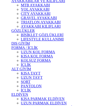
AYAKKABILAR VE KILIFLARI
MTB AYAKKABI
YOL AYAKKABI
CITY AYAKKABI
GRAVEL AYAKKABI
TRIATLON AYAKKABI
AYAKKABI KILIFLARI
GÖZLÜKLER
BİSİKLET GÖZLÜKLERİ
LIFESTYLE KULLANIMI
DIŞ GİYİM
FORMA / İÇLİK
UZUN KOL FORMA
KISA KOL FORMA
KOLSUZ FORMA
İÇLİK
ALT GİYİM
KISA TAYT
UZUN TAYT
ŞORT
PANTOLON
İÇLİK
ELDİVEN
KISA PARMAK ELDİVEN
UZUN PARMAK ELDİVEN