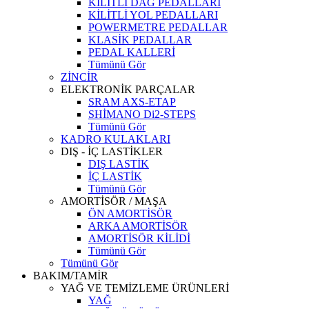
KİLİTLİ DAĞ PEDALLARI
KİLİTLİ YOL PEDALLARI
POWERMETRE PEDALLAR
KLASİK PEDALLAR
PEDAL KALLERİ
Tümünü Gör
ZİNCİR
ELEKTRONİK PARÇALAR
SRAM AXS-ETAP
SHİMANO Di2-STEPS
Tümünü Gör
KADRO KULAKLARI
DIŞ - İÇ LASTİKLER
DIŞ LASTİK
İÇ LASTİK
Tümünü Gör
AMORTİSÖR / MAŞA
ÖN AMORTİSÖR
ARKA AMORTİSÖR
AMORTİSÖR KİLİDİ
Tümünü Gör
Tümünü Gör
BAKIM/TAMİR
YAĞ VE TEMİZLEME ÜRÜNLERİ
YAĞ