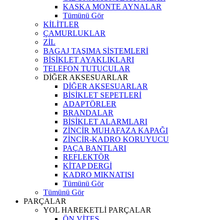
KASKA MONTE AYNALAR
Tümünü Gör
KİLİTLER
ÇAMURLUKLAR
ZİL
BAGAJ TAŞIMA SİSTEMLERİ
BİSİKLET AYAKLIKLARI
TELEFON TUTUCULAR
DİĞER AKSESUARLAR
DİĞER AKSESUARLAR
BİSİKLET SEPETLERİ
ADAPTÖRLER
BRANDALAR
BİSİKLET ALARMLARI
ZİNCİR MUHAFAZA KAPAĞI
ZİNCİR-KADRO KORUYUCU
PAÇA BANTLARI
REFLEKTÖR
KİTAP DERGİ
KADRO MIKNATISI
Tümünü Gör
Tümünü Gör
PARÇALAR
YOL HAREKETLİ PARÇALAR
ÖN VİTES