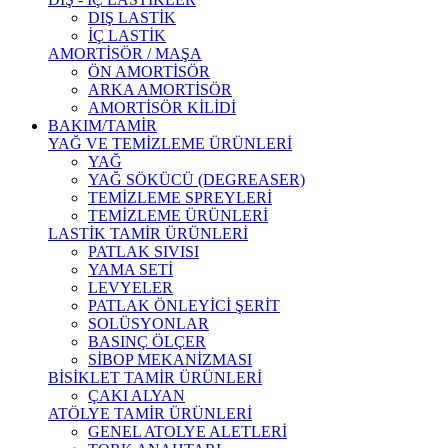
DIŞ LASTİK
İÇ LASTİK
AMORTİSÖR / MAŞA
ÖN AMORTİSÖR
ARKA AMORTİSÖR
AMORTİSÖR KİLİDİ
BAKIM/TAMİR
YAĞ VE TEMİZLEME ÜRÜNLERİ
YAĞ
YAĞ SÖKÜCÜ (DEGREASER)
TEMİZLEME SPREYLERİ
TEMİZLEME ÜRÜNLERİ
LASTİK TAMİR ÜRÜNLERİ
PATLAK SIVISI
YAMA SETİ
LEVYELER
PATLAK ÖNLEYİCİ ŞERİT
SOLÜSYONLAR
BASINÇ ÖLÇER
SİBOP MEKANİZMASI
BİSİKLET TAMİR ÜRÜNLERİ
ÇAKI ALYAN
ATÖLYE TAMİR ÜRÜNLERİ
GENEL ATOLYE ALETLERİ