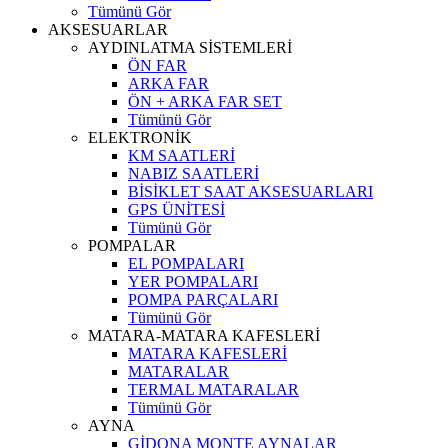
Tümünü Gör
AKSESUARLAR
AYDINLATMA SİSTEMLERİ
ÖN FAR
ARKA FAR
ÖN + ARKA FAR SET
Tümünü Gör
ELEKTRONİK
KM SAATLERİ
NABIZ SAATLERİ
BİSİKLET SAAT AKSESUARLARI
GPS ÜNİTESİ
Tümünü Gör
POMPALAR
EL POMPALARI
YER POMPALARI
POMPA PARÇALARI
Tümünü Gör
MATARA-MATARA KAFESLERİ
MATARA KAFESLERİ
MATARALAR
TERMAL MATARALAR
Tümünü Gör
AYNA
GİDONA MONTE AYNALAR