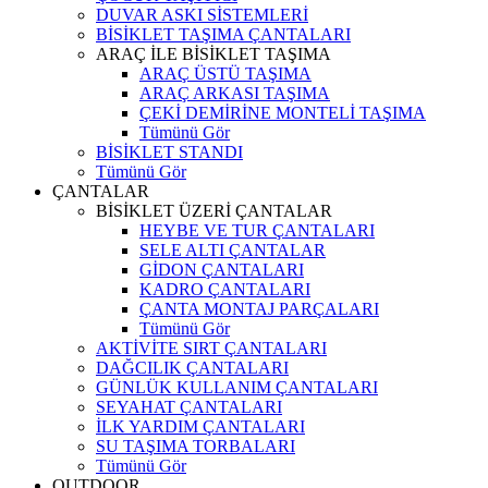
DUVAR ASKI SİSTEMLERİ
BİSİKLET TAŞIMA ÇANTALARI
ARAÇ İLE BİSİKLET TAŞIMA
ARAÇ ÜSTÜ TAŞIMA
ARAÇ ARKASI TAŞIMA
ÇEKİ DEMİRİNE MONTELİ TAŞIMA
Tümünü Gör
BİSİKLET STANDI
Tümünü Gör
ÇANTALAR
BİSİKLET ÜZERİ ÇANTALAR
HEYBE VE TUR ÇANTALARI
SELE ALTI ÇANTALAR
GİDON ÇANTALARI
KADRO ÇANTALARI
ÇANTA MONTAJ PARÇALARI
Tümünü Gör
AKTİVİTE SIRT ÇANTALARI
DAĞCILIK ÇANTALARI
GÜNLÜK KULLANIM ÇANTALARI
SEYAHAT ÇANTALARI
İLK YARDIM ÇANTALARI
SU TAŞIMA TORBALARI
Tümünü Gör
OUTDOOR