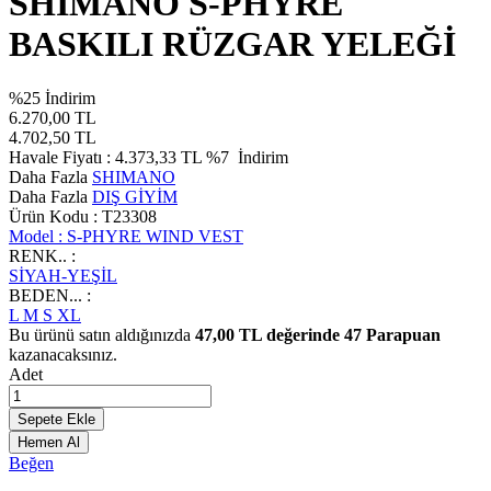
SHIMANO S-PHYRE
BASKILI RÜZGAR YELEĞİ
%
25
İndirim
6.270,00
TL
4.702,50
TL
Havale Fiyatı :
4.373,33
TL
%7
İndirim
Daha Fazla
SHIMANO
Daha Fazla
DIŞ GİYİM
Ürün Kodu :
T23308
Model :
S-PHYRE WIND VEST
RENK.. :
SİYAH-YEŞİL
BEDEN... :
L
M
S
XL
Bu ürünü satın aldığınızda
47,00
TL değerinde
47
Parapuan
kazanacaksınız.
Adet
Sepete Ekle
Hemen Al
Beğen