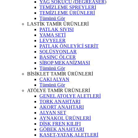
YAĞ SÖKÜCÜ (DEGREASER)
TEMİZLEME SPREYLERİ
TEMİZLEME ÜRÜNLERİ
Tümünü Gör
LASTİK TAMİR ÜRÜNLERİ
PATLAK SIVISI
YAMA SETİ
LEVYELER
PATLAK ÖNLEYİCİ ŞERİT
SOLÜSYONLAR
BASINÇ ÖLÇER
SİBOP MEKANİZMASI
Tümünü Gör
BİSİKLET TAMİR ÜRÜNLERİ
ÇAKI ALYAN
Tümünü Gör
ATÖLYE TAMİR ÜRÜNLERİ
GENEL ATOLYE ALETLERİ
TORK ANAHTARI
AKORT ANAHTARI
ALYAN SET
AYNAKOL ÜRÜNLERİ
DİSK FREN KILIFI
GÖBEK ANAHTARI
KASET-YATAK ALETLERİ