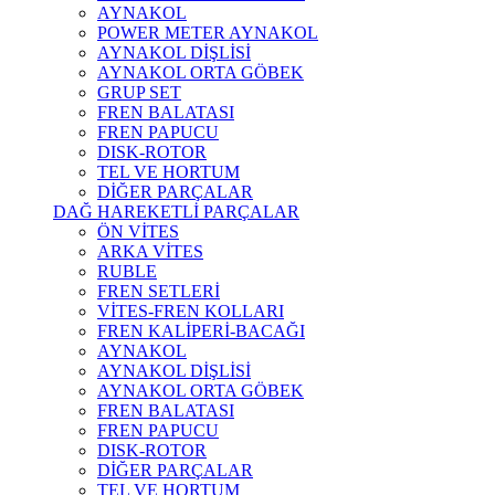
AYNAKOL
POWER METER AYNAKOL
AYNAKOL DİŞLİSİ
AYNAKOL ORTA GÖBEK
GRUP SET
FREN BALATASI
FREN PAPUCU
DISK-ROTOR
TEL VE HORTUM
DİĞER PARÇALAR
DAĞ HAREKETLİ PARÇALAR
ÖN VİTES
ARKA VİTES
RUBLE
FREN SETLERİ
VİTES-FREN KOLLARI
FREN KALİPERİ-BACAĞI
AYNAKOL
AYNAKOL DİŞLİSİ
AYNAKOL ORTA GÖBEK
FREN BALATASI
FREN PAPUCU
DISK-ROTOR
DİĞER PARÇALAR
TEL VE HORTUM