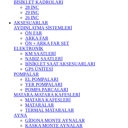
BİSİKLET KADROLARI
28 INC
29 INC
26 INC
AKSESUARLAR
AYDINLATMA SİSTEMLERİ
ÖN FAR
ARKA FAR
ÖN + ARKA FAR SET
ELEKTRONİK
KM SAATLERİ
NABIZ SAATLERİ
BİSİKLET SAAT AKSESUARLARI
GPS ÜNİTESİ
POMPALAR
EL POMPALARI
YER POMPALARI
POMPA PARÇALARI
MATARA-MATARA KAFESLERİ
MATARA KAFESLERİ
MATARALAR
TERMAL MATARALAR
AYNA
GİDONA MONTE AYNALAR
KASKA MONTE AYNALAR