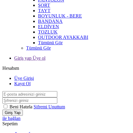
ŞORT
TAYT
BOYUNLUK - BERE
BANDANA
ELDİVEN
TOZLUK
OUTDOOR AYAKKABI
Tümünü Gör
Tümünü Gör
Giriş yap Üye ol
Hesabım
Üye Girişi
Kayıt Ol
Beni Hatırla
Şifremi Unuttum
Giriş Yap
ile bağlan
Sepetim