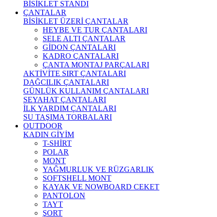
BİSİKLET STANDI
ÇANTALAR
BİSİKLET ÜZERİ ÇANTALAR
HEYBE VE TUR ÇANTALARI
SELE ALTI ÇANTALAR
GİDON ÇANTALARI
KADRO ÇANTALARI
ÇANTA MONTAJ PARÇALARI
AKTİVİTE SIRT ÇANTALARI
DAĞCILIK ÇANTALARI
GÜNLÜK KULLANIM ÇANTALARI
SEYAHAT ÇANTALARI
İLK YARDIM ÇANTALARI
SU TAŞIMA TORBALARI
OUTDOOR
KADIN GİYİM
T-SHİRT
POLAR
MONT
YAĞMURLUK VE RÜZGARLIK
SOFTSHELL MONT
KAYAK VE NOWBOARD CEKET
PANTOLON
TAYT
ŞORT