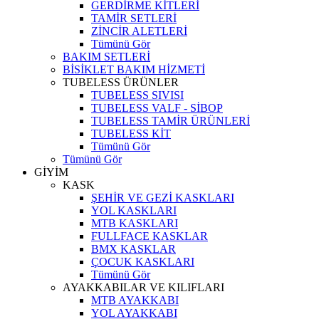
GERDİRME KİTLERİ
TAMİR SETLERİ
ZİNCİR ALETLERİ
Tümünü Gör
BAKIM SETLERİ
BİSİKLET BAKIM HİZMETİ
TUBELESS ÜRÜNLER
TUBELESS SIVISI
TUBELESS VALF - SİBOP
TUBELESS TAMİR ÜRÜNLERİ
TUBELESS KİT
Tümünü Gör
Tümünü Gör
GİYİM
KASK
ŞEHİR VE GEZİ KASKLARI
YOL KASKLARI
MTB KASKLARI
FULLFACE KASKLAR
BMX KASKLAR
ÇOCUK KASKLARI
Tümünü Gör
AYAKKABILAR VE KILIFLARI
MTB AYAKKABI
YOL AYAKKABI