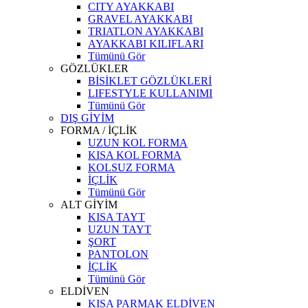
CITY AYAKKABI
GRAVEL AYAKKABI
TRIATLON AYAKKABI
AYAKKABI KILIFLARI
Tümünü Gör
GÖZLÜKLER
BİSİKLET GÖZLÜKLERİ
LIFESTYLE KULLANIMI
Tümünü Gör
DIŞ GİYİM
FORMA / İÇLİK
UZUN KOL FORMA
KISA KOL FORMA
KOLSUZ FORMA
İÇLİK
Tümünü Gör
ALT GİYİM
KISA TAYT
UZUN TAYT
ŞORT
PANTOLON
İÇLİK
Tümünü Gör
ELDİVEN
KISA PARMAK ELDİVEN