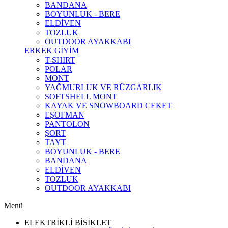
BANDANA
BOYUNLUK - BERE
ELDİVEN
TOZLUK
OUTDOOR AYAKKABI
ERKEK GİYİM
T-SHIRT
POLAR
MONT
YAĞMURLUK VE RÜZGARLIK
SOFTSHELL MONT
KAYAK VE SNOWBOARD CEKET
EŞOFMAN
PANTOLON
ŞORT
TAYT
BOYUNLUK - BERE
BANDANA
ELDİVEN
TOZLUK
OUTDOOR AYAKKABI
Menü
ELEKTRİKLİ BİSİKLET