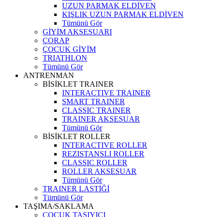
UZUN PARMAK ELDİVEN
KIŞLIK UZUN PARMAK ELDİVEN
Tümünü Gör
GİYİM AKSESUARI
ÇORAP
ÇOCUK GİYİM
TRIATHLON
Tümünü Gör
ANTRENMAN
BİSİKLET TRAINER
INTERACTIVE TRAINER
SMART TRAINER
CLASSIC TRAINER
TRAINER AKSESUAR
Tümünü Gör
BİSİKLET ROLLER
INTERACTIVE ROLLER
REZISTANSLI ROLLER
CLASSIC ROLLER
ROLLER AKSESUAR
Tümünü Gör
TRAINER LASTİĞİ
Tümünü Gör
TAŞIMA/SAKLAMA
ÇOCUK TAŞIYICI