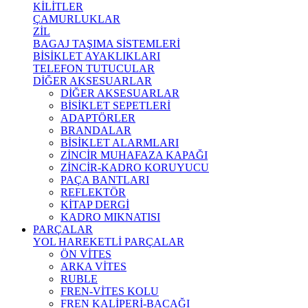
KİLİTLER
ÇAMURLUKLAR
ZİL
BAGAJ TAŞIMA SİSTEMLERİ
BİSİKLET AYAKLIKLARI
TELEFON TUTUCULAR
DİĞER AKSESUARLAR
DİĞER AKSESUARLAR
BİSİKLET SEPETLERİ
ADAPTÖRLER
BRANDALAR
BİSİKLET ALARMLARI
ZİNCİR MUHAFAZA KAPAĞI
ZİNCİR-KADRO KORUYUCU
PAÇA BANTLARI
REFLEKTÖR
KİTAP DERGİ
KADRO MIKNATISI
PARÇALAR
YOL HAREKETLİ PARÇALAR
ÖN VİTES
ARKA VİTES
RUBLE
FREN-VİTES KOLU
FREN KALİPERİ-BACAĞI