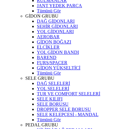
RULMANLAR
JANT YEDEK PARÇA
Tümünü Gör
GİDON GRUBU
DAĞ GİDONLARI
ŞEHİR GİDONLARI
YOL GİDONLARI
AEROBAR
GİDON BOĞAZI
ELCİKLER
YOL GİDON BANDI
BAREND
FURŞ/SPACER
GİDON YÜKSELTİCİ
Tümünü Gör
SELE GRUBU
DAĞ SELELERİ
YOL SELELERİ
TUR VE COMFORT SELELERİ
SELE KILIFI
SELE BORUSU
DROPPER SELE BORUSU
SELE KELEPÇESİ - MANDAL
Tümünü Gör
PEDAL GRUBU