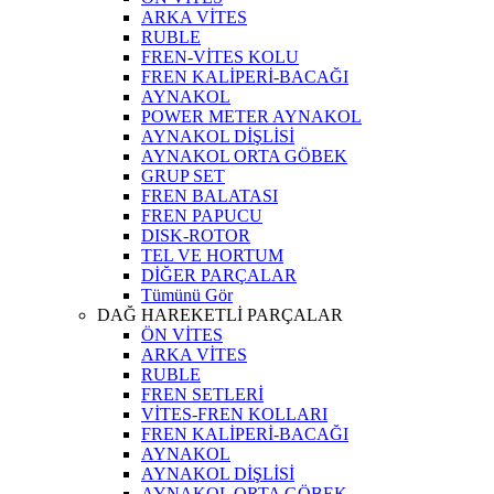
ARKA VİTES
RUBLE
FREN-VİTES KOLU
FREN KALİPERİ-BACAĞI
AYNAKOL
POWER METER AYNAKOL
AYNAKOL DİŞLİSİ
AYNAKOL ORTA GÖBEK
GRUP SET
FREN BALATASI
FREN PAPUCU
DISK-ROTOR
TEL VE HORTUM
DİĞER PARÇALAR
Tümünü Gör
DAĞ HAREKETLİ PARÇALAR
ÖN VİTES
ARKA VİTES
RUBLE
FREN SETLERİ
VİTES-FREN KOLLARI
FREN KALİPERİ-BACAĞI
AYNAKOL
AYNAKOL DİŞLİSİ
AYNAKOL ORTA GÖBEK