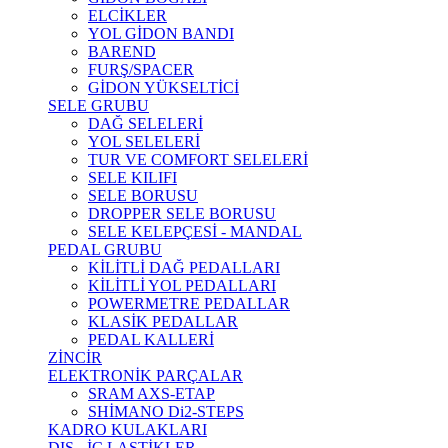
ELCİKLER
YOL GİDON BANDI
BAREND
FURŞ/SPACER
GİDON YÜKSELTİCİ
SELE GRUBU
DAĞ SELELERİ
YOL SELELERİ
TUR VE COMFORT SELELERİ
SELE KILIFI
SELE BORUSU
DROPPER SELE BORUSU
SELE KELEPÇESİ - MANDAL
PEDAL GRUBU
KİLİTLİ DAĞ PEDALLARI
KİLİTLİ YOL PEDALLARI
POWERMETRE PEDALLAR
KLASİK PEDALLAR
PEDAL KALLERİ
ZİNCİR
ELEKTRONİK PARÇALAR
SRAM AXS-ETAP
SHİMANO Di2-STEPS
KADRO KULAKLARI
DIŞ - İÇ LASTİKLER