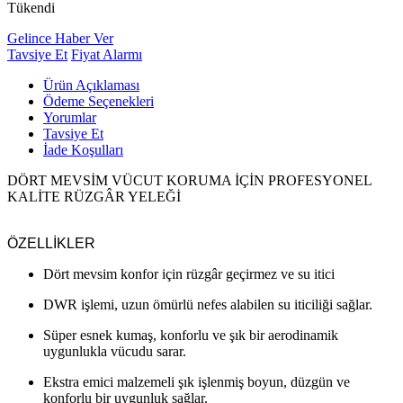
Tükendi
Gelince Haber Ver
Tavsiye Et
Fiyat Alarmı
Ürün Açıklaması
Ödeme Seçenekleri
Yorumlar
Tavsiye Et
İade Koşulları
DÖRT MEVSİM VÜCUT KORUMA İÇİN PROFESYONEL
KALİTE RÜZGÂR YELEĞİ
ÖZELLİKLER
Dört mevsim konfor için rüzgâr geçirmez ve su itici
DWR işlemi, uzun ömürlü nefes alabilen su iticiliği sağlar.
Süper esnek kumaş, konforlu ve şık bir aerodinamik
uygunlukla vücudu sarar.
Ekstra emici malzemeli şık işlenmiş boyun, düzgün ve
konforlu bir uygunluk sağlar.