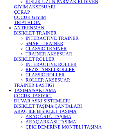
KIŞLIK UZUN PARMAK ELDİVEN
GİYİM AKSESUARI
ÇORAP
ÇOCUK GİYİM
TRIATHLON
ANTRENMAN
BİSİKLET TRAINER
INTERACTIVE TRAINER
SMART TRAINER
CLASSIC TRAINER
TRAINER AKSESUAR
BİSİKLET ROLLER
INTERACTIVE ROLLER
REZISTANSLI ROLLER
CLASSIC ROLLER
ROLLER AKSESUAR
TRAINER LASTİĞİ
TAŞIMA/SAKLAMA
ÇOCUK TAŞIYICI
DUVAR ASKI SİSTEMLERİ
BİSİKLET TAŞIMA ÇANTALARI
ARAÇ İLE BİSİKLET TAŞIMA
ARAÇ ÜSTÜ TAŞIMA
ARAÇ ARKASI TAŞIMA
ÇEKİ DEMİRİNE MONTELİ TAŞIMA