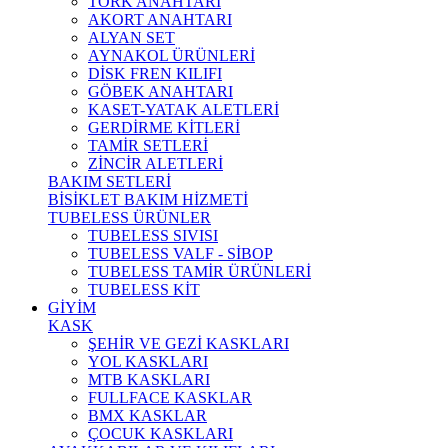
TORK ANAHTARI
AKORT ANAHTARI
ALYAN SET
AYNAKOL ÜRÜNLERİ
DİSK FREN KILIFI
GÖBEK ANAHTARI
KASET-YATAK ALETLERİ
GERDİRME KİTLERİ
TAMİR SETLERİ
ZİNCİR ALETLERİ
BAKIM SETLERİ
BİSİKLET BAKIM HİZMETİ
TUBELESS ÜRÜNLER
TUBELESS SIVISI
TUBELESS VALF - SİBOP
TUBELESS TAMİR ÜRÜNLERİ
TUBELESS KİT
GİYİM
KASK
ŞEHİR VE GEZİ KASKLARI
YOL KASKLARI
MTB KASKLARI
FULLFACE KASKLAR
BMX KASKLAR
ÇOCUK KASKLARI