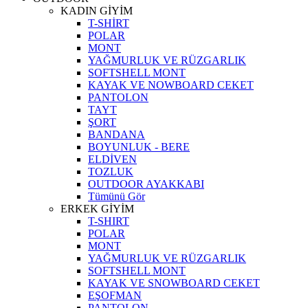
KADIN GİYİM
T-SHİRT
POLAR
MONT
YAĞMURLUK VE RÜZGARLIK
SOFTSHELL MONT
KAYAK VE NOWBOARD CEKET
PANTOLON
TAYT
ŞORT
BANDANA
BOYUNLUK - BERE
ELDİVEN
TOZLUK
OUTDOOR AYAKKABI
Tümünü Gör
ERKEK GİYİM
T-SHIRT
POLAR
MONT
YAĞMURLUK VE RÜZGARLIK
SOFTSHELL MONT
KAYAK VE SNOWBOARD CEKET
EŞOFMAN
PANTOLON