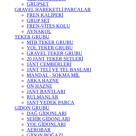
GRUPSET
GRAVEL HAREKETLİ PARÇALAR
FREN KALİPERİ
GRUP SET
FREN-VİTES KOLU
AYNAKOL
TEKER GRUBU
MTB TEKER GRUBU
YOL TEKER GRUBU
GRAVEL TEKER GRUBU
20 JANT TEKER SETLERİ
JANT ÇEMBERLERİ
JANT TELİ VE TEL BAŞLARI
MANDAL - SOKMA MİL
ARKA HAZNE
ÖN HAZNE
JANT BANTLARI
RULMANLAR
JANT YEDEK PARÇA
GİDON GRUBU
DAĞ GİDONLARI
ŞEHİR GİDONLARI
YOL GİDONLARI
AEROBAR
GİDON BOĞAZI