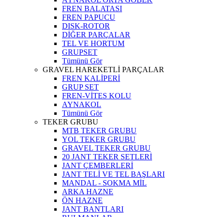
FREN BALATASI
FREN PAPUCU
DISK-ROTOR
DİĞER PARÇALAR
TEL VE HORTUM
GRUPSET
Tümünü Gör
GRAVEL HAREKETLİ PARÇALAR
FREN KALİPERİ
GRUP SET
FREN-VİTES KOLU
AYNAKOL
Tümünü Gör
TEKER GRUBU
MTB TEKER GRUBU
YOL TEKER GRUBU
GRAVEL TEKER GRUBU
20 JANT TEKER SETLERİ
JANT ÇEMBERLERİ
JANT TELİ VE TEL BAŞLARI
MANDAL - SOKMA MİL
ARKA HAZNE
ÖN HAZNE
JANT BANTLARI