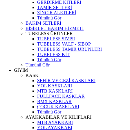
GERDİRME KİTLERİ
TAMİR SETLERİ
ZİNCİR ALETLERİ
Tümünü Gör
BAKIM SETLERİ
BİSİKLET BAKIM HİZMETİ
TUBELESS ÜRÜNLER
TUBELESS SIVISI
TUBELESS VALF - SİBOP
TUBELESS TAMİR ÜRÜNLERİ
TUBELESS KİT
Tümünü Gör
Tümünü Gör
GİYİM
KASK
ŞEHİR VE GEZİ KASKLARI
YOL KASKLARI
MTB KASKLARI
FULLFACE KASKLAR
BMX KASKLAR
ÇOCUK KASKLARI
Tümünü Gör
AYAKKABILAR VE KILIFLARI
MTB AYAKKABI
YOL AYAKKABI