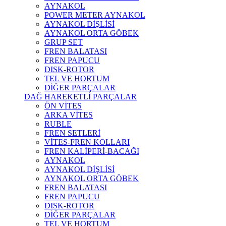
AYNAKOL
POWER METER AYNAKOL
AYNAKOL DİŞLİSİ
AYNAKOL ORTA GÖBEK
GRUP SET
FREN BALATASI
FREN PAPUCU
DISK-ROTOR
TEL VE HORTUM
DİĞER PARÇALAR
DAĞ HAREKETLİ PARÇALAR
ÖN VİTES
ARKA VİTES
RUBLE
FREN SETLERİ
VİTES-FREN KOLLARI
FREN KALİPERİ-BACAĞI
AYNAKOL
AYNAKOL DİŞLİSİ
AYNAKOL ORTA GÖBEK
FREN BALATASI
FREN PAPUCU
DISK-ROTOR
DİĞER PARÇALAR
TEL VE HORTUM