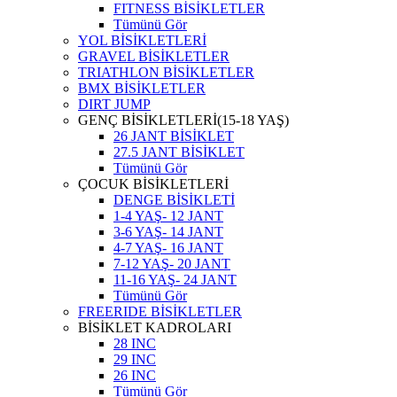
FITNESS BİSİKLETLER
Tümünü Gör
YOL BİSİKLETLERİ
GRAVEL BİSİKLETLER
TRIATHLON BİSİKLETLER
BMX BİSİKLETLER
DIRT JUMP
GENÇ BİSİKLETLERİ(15-18 YAŞ)
26 JANT BİSİKLET
27.5 JANT BİSİKLET
Tümünü Gör
ÇOCUK BİSİKLETLERİ
DENGE BİSİKLETİ
1-4 YAŞ- 12 JANT
3-6 YAŞ- 14 JANT
4-7 YAŞ- 16 JANT
7-12 YAŞ- 20 JANT
11-16 YAŞ- 24 JANT
Tümünü Gör
FREERIDE BİSİKLETLER
BİSİKLET KADROLARI
28 INC
29 INC
26 INC
Tümünü Gör