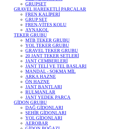
GRUPSET
GRAVEL HAREKETLİ PARÇALAR
FREN KALİPERİ
GRUP SET
FREN-VİTES KOLU
AYNAKOL
TEKER GRUBU
MTB TEKER GRUBU
YOL TEKER GRUBU
GRAVEL TEKER GRUBU
20 JANT TEKER SETLERİ
JANT ÇEMBERLERİ
JANT TELİ VE TEL BAŞLARI
MANDAL - SOKMA MİL
ARKA HAZNE
ÖN HAZNE
JANT BANTLARI
RULMANLAR
JANT YEDEK PARÇA
GİDON GRUBU
DAĞ GİDONLARI
ŞEHİR GİDONLARI
YOL GİDONLARI
AEROBAR
GİDON BOĞAZI