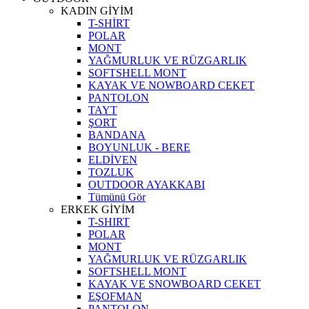
KADIN GİYİM
T-SHİRT
POLAR
MONT
YAĞMURLUK VE RÜZGARLIK
SOFTSHELL MONT
KAYAK VE NOWBOARD CEKET
PANTOLON
TAYT
ŞORT
BANDANA
BOYUNLUK - BERE
ELDİVEN
TOZLUK
OUTDOOR AYAKKABI
Tümünü Gör
ERKEK GİYİM
T-SHIRT
POLAR
MONT
YAĞMURLUK VE RÜZGARLIK
SOFTSHELL MONT
KAYAK VE SNOWBOARD CEKET
EŞOFMAN
PANTOLON