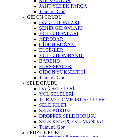
RULMANLAR
JANT YEDEK PARÇA
Tümünü Gör
GİDON GRUBU
DAĞ GİDONLARI
ŞEHİR GİDONLARI
YOL GİDONLARI
AEROBAR
GİDON BOĞAZI
ELCİKLER
YOL GİDON BANDI
BAREND
FURŞ/SPACER
GİDON YÜKSELTİCİ
Tümünü Gör
SELE GRUBU
DAĞ SELELERİ
YOL SELELERİ
TUR VE COMFORT SELELERİ
SELE KILIFI
SELE BORUSU
DROPPER SELE BORUSU
SELE KELEPÇESİ - MANDAL
Tümünü Gör
PEDAL GRUBU