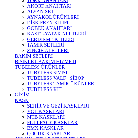
TORK ANAHTARI
AKORT ANAHTARI
ALYAN SET
AYNAKOL ÜRÜNLERİ
DİSK FREN KILIFI
GÖBEK ANAHTARI
KASET-YATAK ALETLERİ
GERDİRME KİTLERİ
TAMİR SETLERİ
ZİNCİR ALETLERİ
BAKIM SETLERİ
BİSİKLET BAKIM HİZMETİ
TUBELESS ÜRÜNLER
TUBELESS SIVISI
TUBELESS VALF - SİBOP
TUBELESS TAMİR ÜRÜNLERİ
TUBELESS KİT
GİYİM
KASK
ŞEHİR VE GEZİ KASKLARI
YOL KASKLARI
MTB KASKLARI
FULLFACE KASKLAR
BMX KASKLAR
ÇOCUK KASKLARI