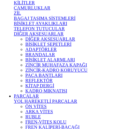
KİLİTLER
ÇAMURLUKLAR
ZİL
BAGAJ TAŞIMA SİSTEMLERİ
BİSİKLET AYAKLIKLARI
TELEFON TUTUCULAR
DİĞER AKSESUARLAR
DİĞER AKSESUARLAR
BİSİKLET SEPETLERİ
ADAPTÖRLER
BRANDALAR
BİSİKLET ALARMLARI
ZİNCİR MUHAFAZA KAPAĞI
ZİNCİR-KADRO KORUYUCU
PAÇA BANTLARI
REFLEKTÖR
KİTAP DERGİ
KADRO MIKNATISI
PARÇALAR
YOL HAREKETLİ PARÇALAR
ÖN VİTES
ARKA VİTES
RUBLE
FREN-VİTES KOLU
FREN KALİPERİ-BACAĞI