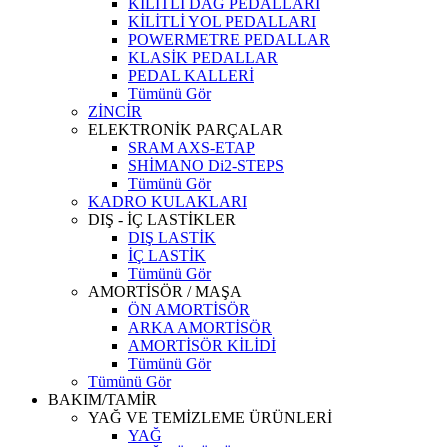
KİLİTLİ DAĞ PEDALLARI
KİLİTLİ YOL PEDALLARI
POWERMETRE PEDALLAR
KLASİK PEDALLAR
PEDAL KALLERİ
Tümünü Gör
ZİNCİR
ELEKTRONİK PARÇALAR
SRAM AXS-ETAP
SHİMANO Di2-STEPS
Tümünü Gör
KADRO KULAKLARI
DIŞ - İÇ LASTİKLER
DIŞ LASTİK
İÇ LASTİK
Tümünü Gör
AMORTİSÖR / MAŞA
ÖN AMORTİSÖR
ARKA AMORTİSÖR
AMORTİSÖR KİLİDİ
Tümünü Gör
Tümünü Gör
BAKIM/TAMİR
YAĞ VE TEMİZLEME ÜRÜNLERİ
YAĞ