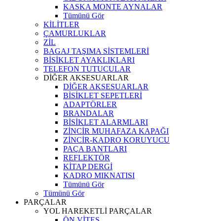
KASKA MONTE AYNALAR
Tümünü Gör
KİLİTLER
ÇAMURLUKLAR
ZİL
BAGAJ TAŞIMA SİSTEMLERİ
BİSİKLET AYAKLIKLARI
TELEFON TUTUCULAR
DİĞER AKSESUARLAR
DİĞER AKSESUARLAR
BİSİKLET SEPETLERİ
ADAPTÖRLER
BRANDALAR
BİSİKLET ALARMLARI
ZİNCİR MUHAFAZA KAPAĞI
ZİNCİR-KADRO KORUYUCU
PAÇA BANTLARI
REFLEKTÖR
KİTAP DERGİ
KADRO MIKNATISI
Tümünü Gör
Tümünü Gör
PARÇALAR
YOL HAREKETLİ PARÇALAR
ÖN VİTES