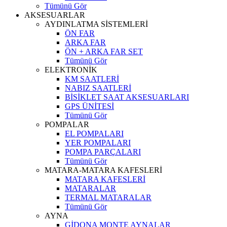
Tümünü Gör
AKSESUARLAR
AYDINLATMA SİSTEMLERİ
ÖN FAR
ARKA FAR
ÖN + ARKA FAR SET
Tümünü Gör
ELEKTRONİK
KM SAATLERİ
NABIZ SAATLERİ
BİSİKLET SAAT AKSESUARLARI
GPS ÜNİTESİ
Tümünü Gör
POMPALAR
EL POMPALARI
YER POMPALARI
POMPA PARÇALARI
Tümünü Gör
MATARA-MATARA KAFESLERİ
MATARA KAFESLERİ
MATARALAR
TERMAL MATARALAR
Tümünü Gör
AYNA
GİDONA MONTE AYNALAR