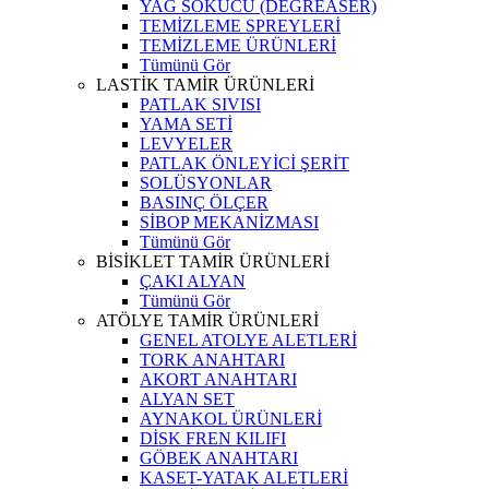
YAĞ SÖKÜCÜ (DEGREASER)
TEMİZLEME SPREYLERİ
TEMİZLEME ÜRÜNLERİ
Tümünü Gör
LASTİK TAMİR ÜRÜNLERİ
PATLAK SIVISI
YAMA SETİ
LEVYELER
PATLAK ÖNLEYİCİ ŞERİT
SOLÜSYONLAR
BASINÇ ÖLÇER
SİBOP MEKANİZMASI
Tümünü Gör
BİSİKLET TAMİR ÜRÜNLERİ
ÇAKI ALYAN
Tümünü Gör
ATÖLYE TAMİR ÜRÜNLERİ
GENEL ATOLYE ALETLERİ
TORK ANAHTARI
AKORT ANAHTARI
ALYAN SET
AYNAKOL ÜRÜNLERİ
DİSK FREN KILIFI
GÖBEK ANAHTARI
KASET-YATAK ALETLERİ