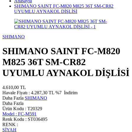
Anasayfa
SHIMANO SAINT FC-M820 M825 36T SM-CR82
UYUMLU AYNAKOL DİŞLİSİ
SHIMANO
SHIMANO SAINT FC-M820
M825 36T SM-CR82
UYUMLU AYNAKOL DİŞLİSİ
4.610,00
TL
Havale Fiyatı :
4.287,30
TL
%7
İndirim
Daha Fazla
SHIMANO
Daha Fazla
Ürün Kodu :
T20329
Model :
FC-M591
Renk Kodu :
ST036495
RENK :
SİYAH