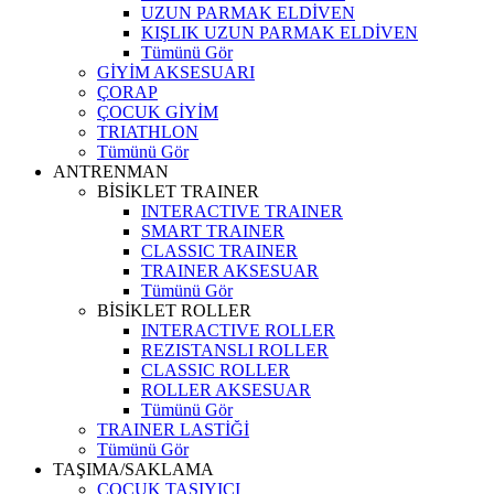
UZUN PARMAK ELDİVEN
KIŞLIK UZUN PARMAK ELDİVEN
Tümünü Gör
GİYİM AKSESUARI
ÇORAP
ÇOCUK GİYİM
TRIATHLON
Tümünü Gör
ANTRENMAN
BİSİKLET TRAINER
INTERACTIVE TRAINER
SMART TRAINER
CLASSIC TRAINER
TRAINER AKSESUAR
Tümünü Gör
BİSİKLET ROLLER
INTERACTIVE ROLLER
REZISTANSLI ROLLER
CLASSIC ROLLER
ROLLER AKSESUAR
Tümünü Gör
TRAINER LASTİĞİ
Tümünü Gör
TAŞIMA/SAKLAMA
ÇOCUK TAŞIYICI