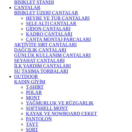
BİSİKLET STANDI
ÇANTALAR
BİSİKLET ÜZERİ ÇANTALAR
HEYBE VE TUR ÇANTALARI
SELE ALTI ÇANTALAR
GİDON ÇANTALARI
KADRO ÇANTALARI
ÇANTA MONTAJ PARÇALARI
AKTİVİTE SIRT ÇANTALARI
DAĞCILIK ÇANTALARI
GÜNLÜK KULLANIM ÇANTALARI
SEYAHAT ÇANTALARI
İLK YARDIM ÇANTALARI
SU TAŞIMA TORBALARI
OUTDOOR
KADIN GİYİM
T-SHİRT
POLAR
MONT
YAĞMURLUK VE RÜZGARLIK
SOFTSHELL MONT
KAYAK VE NOWBOARD CEKET
PANTOLON
TAYT
ŞORT