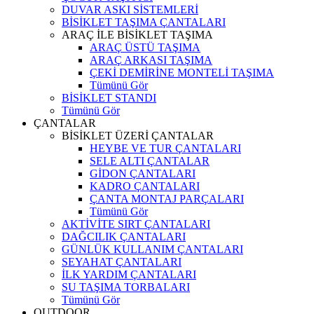
DUVAR ASKI SİSTEMLERİ
BİSİKLET TAŞIMA ÇANTALARI
ARAÇ İLE BİSİKLET TAŞIMA
ARAÇ ÜSTÜ TAŞIMA
ARAÇ ARKASI TAŞIMA
ÇEKİ DEMİRİNE MONTELİ TAŞIMA
Tümünü Gör
BİSİKLET STANDI
Tümünü Gör
ÇANTALAR
BİSİKLET ÜZERİ ÇANTALAR
HEYBE VE TUR ÇANTALARI
SELE ALTI ÇANTALAR
GİDON ÇANTALARI
KADRO ÇANTALARI
ÇANTA MONTAJ PARÇALARI
Tümünü Gör
AKTİVİTE SIRT ÇANTALARI
DAĞCILIK ÇANTALARI
GÜNLÜK KULLANIM ÇANTALARI
SEYAHAT ÇANTALARI
İLK YARDIM ÇANTALARI
SU TAŞIMA TORBALARI
Tümünü Gör
OUTDOOR