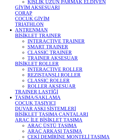
KIŞLIK UZUN PARMAK ELDİVEN
GİYİM AKSESUARI
ÇORAP
ÇOCUK GİYİM
TRIATHLON
ANTRENMAN
BİSİKLET TRAINER
INTERACTIVE TRAINER
SMART TRAINER
CLASSIC TRAINER
TRAINER AKSESUAR
BİSİKLET ROLLER
INTERACTIVE ROLLER
REZISTANSLI ROLLER
CLASSIC ROLLER
ROLLER AKSESUAR
TRAINER LASTİĞİ
TAŞIMA/SAKLAMA
ÇOCUK TAŞIYICI
DUVAR ASKI SİSTEMLERİ
BİSİKLET TAŞIMA ÇANTALARI
ARAÇ İLE BİSİKLET TAŞIMA
ARAÇ ÜSTÜ TAŞIMA
ARAÇ ARKASI TAŞIMA
ÇEKİ DEMİRİNE MONTELİ TAŞIMA