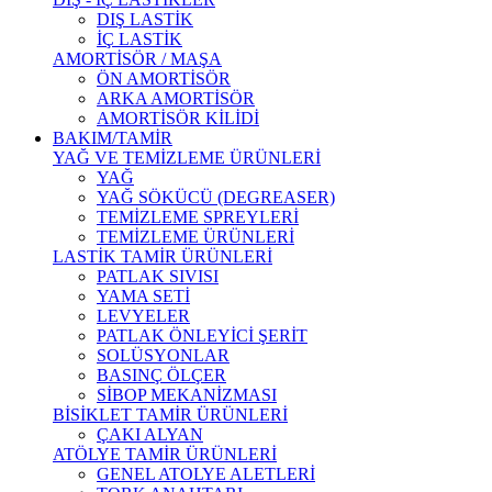
DIŞ LASTİK
İÇ LASTİK
AMORTİSÖR / MAŞA
ÖN AMORTİSÖR
ARKA AMORTİSÖR
AMORTİSÖR KİLİDİ
BAKIM/TAMİR
YAĞ VE TEMİZLEME ÜRÜNLERİ
YAĞ
YAĞ SÖKÜCÜ (DEGREASER)
TEMİZLEME SPREYLERİ
TEMİZLEME ÜRÜNLERİ
LASTİK TAMİR ÜRÜNLERİ
PATLAK SIVISI
YAMA SETİ
LEVYELER
PATLAK ÖNLEYİCİ ŞERİT
SOLÜSYONLAR
BASINÇ ÖLÇER
SİBOP MEKANİZMASI
BİSİKLET TAMİR ÜRÜNLERİ
ÇAKI ALYAN
ATÖLYE TAMİR ÜRÜNLERİ
GENEL ATOLYE ALETLERİ