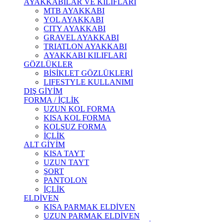
AYAKKABILAR VE KILIFLARI
MTB AYAKKABI
YOL AYAKKABI
CITY AYAKKABI
GRAVEL AYAKKABI
TRIATLON AYAKKABI
AYAKKABI KILIFLARI
GÖZLÜKLER
BİSİKLET GÖZLÜKLERİ
LIFESTYLE KULLANIMI
DIŞ GİYİM
FORMA / İÇLİK
UZUN KOL FORMA
KISA KOL FORMA
KOLSUZ FORMA
İÇLİK
ALT GİYİM
KISA TAYT
UZUN TAYT
ŞORT
PANTOLON
İÇLİK
ELDİVEN
KISA PARMAK ELDİVEN
UZUN PARMAK ELDİVEN