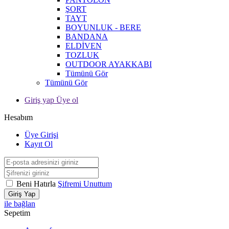
ŞORT
TAYT
BOYUNLUK - BERE
BANDANA
ELDİVEN
TOZLUK
OUTDOOR AYAKKABI
Tümünü Gör
Tümünü Gör
Giriş yap Üye ol
Hesabım
Üye Girişi
Kayıt Ol
Beni Hatırla
Şifremi Unuttum
Giriş Yap
ile bağlan
Sepetim