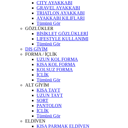
CITY AYAKKABI
GRAVEL AYAKKABI
TRIATLON AYAKKABI
AYAKKABI KILIFLARI
Tümünü Gör
GÖZLÜKLER
BİSİKLET GÖZLÜKLERİ
LIFESTYLE KULLANIMI
Tümünü Gör
DIŞ GİYİM
FORMA / İÇLİK
UZUN KOL FORMA
KISA KOL FORMA
KOLSUZ FORMA
İÇLİK
Tümünü Gör
ALT GİYİM
KISA TAYT
UZUN TAYT
ŞORT
PANTOLON
İÇLİK
Tümünü Gör
ELDİVEN
KISA PARMAK ELDİVEN