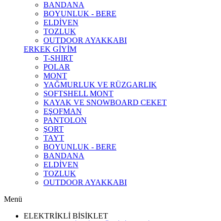
BANDANA
BOYUNLUK - BERE
ELDİVEN
TOZLUK
OUTDOOR AYAKKABI
ERKEK GİYİM
T-SHIRT
POLAR
MONT
YAĞMURLUK VE RÜZGARLIK
SOFTSHELL MONT
KAYAK VE SNOWBOARD CEKET
EŞOFMAN
PANTOLON
ŞORT
TAYT
BOYUNLUK - BERE
BANDANA
ELDİVEN
TOZLUK
OUTDOOR AYAKKABI
Menü
ELEKTRİKLİ BİSİKLET