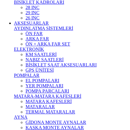
BİSİKLET KADROLARI
28 INC
29 INC
26 INC
AKSESUARLAR
AYDINLATMA SİSTEMLERİ
ÖN FAR
ARKA FAR
ÖN + ARKA FAR SET
ELEKTRONİK
KM SAATLERİ
NABIZ SAATLERİ
BİSİKLET SAAT AKSESUARLARI
GPS ÜNİTESİ
POMPALAR
EL POMPALARI
YER POMPALARI
POMPA PARÇALARI
MATARA-MATARA KAFESLERİ
MATARA KAFESLERİ
MATARALAR
TERMAL MATARALAR
AYNA
GİDONA MONTE AYNALAR
KASKA MONTE AYNALAR