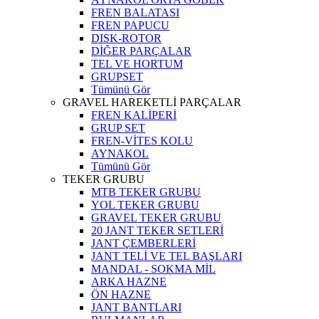
FREN BALATASI
FREN PAPUCU
DISK-ROTOR
DİĞER PARÇALAR
TEL VE HORTUM
GRUPSET
Tümünü Gör
GRAVEL HAREKETLİ PARÇALAR
FREN KALİPERİ
GRUP SET
FREN-VİTES KOLU
AYNAKOL
Tümünü Gör
TEKER GRUBU
MTB TEKER GRUBU
YOL TEKER GRUBU
GRAVEL TEKER GRUBU
20 JANT TEKER SETLERİ
JANT ÇEMBERLERİ
JANT TELİ VE TEL BAŞLARI
MANDAL - SOKMA MİL
ARKA HAZNE
ÖN HAZNE
JANT BANTLARI