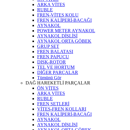
ARKA VİTES
RUBLE
FREN-VİTES KOLU
FREN KALİPERİ-BACAĞI
AYNAKOL
POWER METER AYNAKOL
AYNAKOL DİŞLİSİ
AYNAKOL ORTA GÖBEK
GRUP SET
FREN BALATASI
FREN PAPUCU
DISK-ROTOR
TEL VE HORTUM
DİĞER PARÇALAR
Tümünü Gör
DAĞ HAREKETLİ PARÇALAR
ÖN VİTES
ARKA VİTES
RUBLE
FREN SETLERİ
VİTES-FREN KOLLARI
FREN KALİPERİ-BACAĞI
AYNAKOL
AYNAKOL DİŞLİSİ
AYNAKOL ORTA GÖBEK