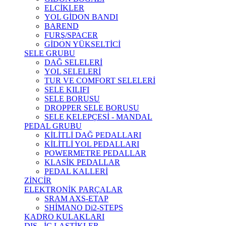
ELCİKLER
YOL GİDON BANDI
BAREND
FURŞ/SPACER
GİDON YÜKSELTİCİ
SELE GRUBU
DAĞ SELELERİ
YOL SELELERİ
TUR VE COMFORT SELELERİ
SELE KILIFI
SELE BORUSU
DROPPER SELE BORUSU
SELE KELEPÇESİ - MANDAL
PEDAL GRUBU
KİLİTLİ DAĞ PEDALLARI
KİLİTLİ YOL PEDALLARI
POWERMETRE PEDALLAR
KLASİK PEDALLAR
PEDAL KALLERİ
ZİNCİR
ELEKTRONİK PARÇALAR
SRAM AXS-ETAP
SHİMANO Di2-STEPS
KADRO KULAKLARI
DIŞ - İÇ LASTİKLER