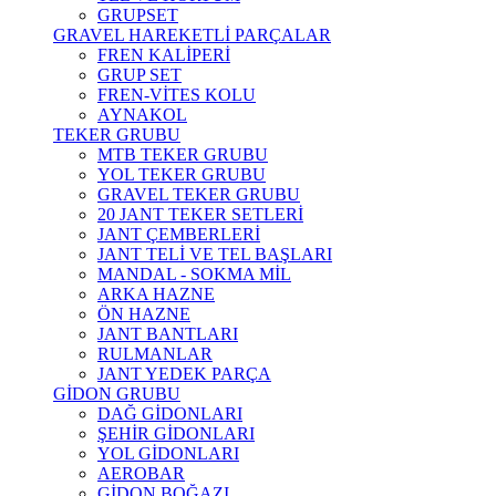
GRUPSET
GRAVEL HAREKETLİ PARÇALAR
FREN KALİPERİ
GRUP SET
FREN-VİTES KOLU
AYNAKOL
TEKER GRUBU
MTB TEKER GRUBU
YOL TEKER GRUBU
GRAVEL TEKER GRUBU
20 JANT TEKER SETLERİ
JANT ÇEMBERLERİ
JANT TELİ VE TEL BAŞLARI
MANDAL - SOKMA MİL
ARKA HAZNE
ÖN HAZNE
JANT BANTLARI
RULMANLAR
JANT YEDEK PARÇA
GİDON GRUBU
DAĞ GİDONLARI
ŞEHİR GİDONLARI
YOL GİDONLARI
AEROBAR
GİDON BOĞAZI