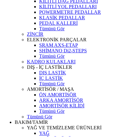
KİLİTLİ DAĞ PEDALLARI
KİLİTLİ YOL PEDALLARI
POWERMETRE PEDALLAR
KLASİK PEDALLAR
PEDAL KALLERİ
Tümünü Gör
ZİNCİR
ELEKTRONİK PARÇALAR
SRAM AXS-ETAP
SHİMANO Di2-STEPS
Tümünü Gör
KADRO KULAKLARI
DIŞ - İÇ LASTİKLER
DIŞ LASTİK
İÇ LASTİK
Tümünü Gör
AMORTİSÖR / MAŞA
ÖN AMORTİSÖR
ARKA AMORTİSÖR
AMORTİSÖR KİLİDİ
Tümünü Gör
Tümünü Gör
BAKIM/TAMİR
YAĞ VE TEMİZLEME ÜRÜNLERİ
YAĞ