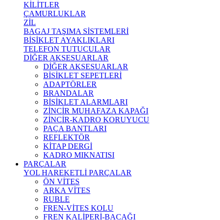
KİLİTLER
ÇAMURLUKLAR
ZİL
BAGAJ TAŞIMA SİSTEMLERİ
BİSİKLET AYAKLIKLARI
TELEFON TUTUCULAR
DİĞER AKSESUARLAR
DİĞER AKSESUARLAR
BİSİKLET SEPETLERİ
ADAPTÖRLER
BRANDALAR
BİSİKLET ALARMLARI
ZİNCİR MUHAFAZA KAPAĞI
ZİNCİR-KADRO KORUYUCU
PAÇA BANTLARI
REFLEKTÖR
KİTAP DERGİ
KADRO MIKNATISI
PARÇALAR
YOL HAREKETLİ PARÇALAR
ÖN VİTES
ARKA VİTES
RUBLE
FREN-VİTES KOLU
FREN KALİPERİ-BACAĞI