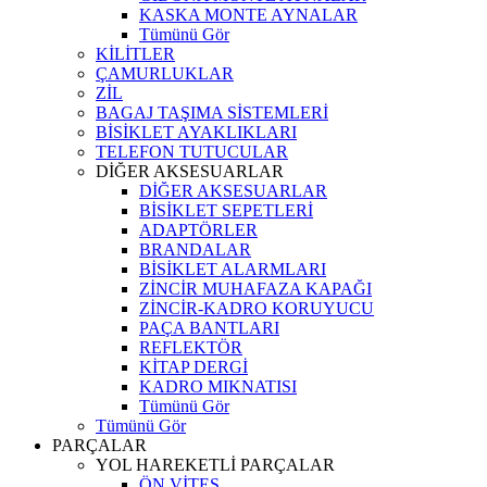
KASKA MONTE AYNALAR
Tümünü Gör
KİLİTLER
ÇAMURLUKLAR
ZİL
BAGAJ TAŞIMA SİSTEMLERİ
BİSİKLET AYAKLIKLARI
TELEFON TUTUCULAR
DİĞER AKSESUARLAR
DİĞER AKSESUARLAR
BİSİKLET SEPETLERİ
ADAPTÖRLER
BRANDALAR
BİSİKLET ALARMLARI
ZİNCİR MUHAFAZA KAPAĞI
ZİNCİR-KADRO KORUYUCU
PAÇA BANTLARI
REFLEKTÖR
KİTAP DERGİ
KADRO MIKNATISI
Tümünü Gör
Tümünü Gör
PARÇALAR
YOL HAREKETLİ PARÇALAR
ÖN VİTES