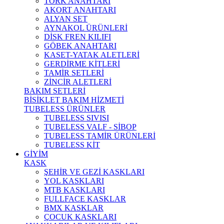
TORK ANAHTARI
AKORT ANAHTARI
ALYAN SET
AYNAKOL ÜRÜNLERİ
DİSK FREN KILIFI
GÖBEK ANAHTARI
KASET-YATAK ALETLERİ
GERDİRME KİTLERİ
TAMİR SETLERİ
ZİNCİR ALETLERİ
BAKIM SETLERİ
BİSİKLET BAKIM HİZMETİ
TUBELESS ÜRÜNLER
TUBELESS SIVISI
TUBELESS VALF - SİBOP
TUBELESS TAMİR ÜRÜNLERİ
TUBELESS KİT
GİYİM
KASK
ŞEHİR VE GEZİ KASKLARI
YOL KASKLARI
MTB KASKLARI
FULLFACE KASKLAR
BMX KASKLAR
ÇOCUK KASKLARI