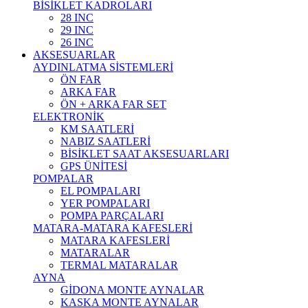
BİSİKLET KADROLARI
28 INC
29 INC
26 INC
AKSESUARLAR
AYDINLATMA SİSTEMLERİ
ÖN FAR
ARKA FAR
ÖN + ARKA FAR SET
ELEKTRONİK
KM SAATLERİ
NABIZ SAATLERİ
BİSİKLET SAAT AKSESUARLARI
GPS ÜNİTESİ
POMPALAR
EL POMPALARI
YER POMPALARI
POMPA PARÇALARI
MATARA-MATARA KAFESLERİ
MATARA KAFESLERİ
MATARALAR
TERMAL MATARALAR
AYNA
GİDONA MONTE AYNALAR
KASKA MONTE AYNALAR