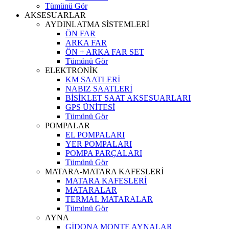
Tümünü Gör
AKSESUARLAR
AYDINLATMA SİSTEMLERİ
ÖN FAR
ARKA FAR
ÖN + ARKA FAR SET
Tümünü Gör
ELEKTRONİK
KM SAATLERİ
NABIZ SAATLERİ
BİSİKLET SAAT AKSESUARLARI
GPS ÜNİTESİ
Tümünü Gör
POMPALAR
EL POMPALARI
YER POMPALARI
POMPA PARÇALARI
Tümünü Gör
MATARA-MATARA KAFESLERİ
MATARA KAFESLERİ
MATARALAR
TERMAL MATARALAR
Tümünü Gör
AYNA
GİDONA MONTE AYNALAR