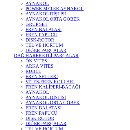
AYNAKOL
POWER METER AYNAKOL
AYNAKOL DİŞLİSİ
AYNAKOL ORTA GÖBEK
GRUP SET
FREN BALATASI
FREN PAPUCU
DISK-ROTOR
TEL VE HORTUM
DİĞER PARÇALAR
DAĞ HAREKETLİ PARÇALAR
ÖN VİTES
ARKA VİTES
RUBLE
FREN SETLERİ
VİTES-FREN KOLLARI
FREN KALİPERİ-BACAĞI
AYNAKOL
AYNAKOL DİŞLİSİ
AYNAKOL ORTA GÖBEK
FREN BALATASI
FREN PAPUCU
DISK-ROTOR
DİĞER PARÇALAR
TEL VE HORTUM