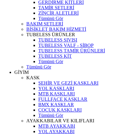
GERDİRME KİTLERİ
TAMİR SETLERİ
ZİNCİR ALETLERİ
Tümünü Gör
BAKIM SETLERİ
BİSİKLET BAKIM HİZMETİ
TUBELESS ÜRÜNLER
TUBELESS SIVISI
TUBELESS VALF - SİBOP
TUBELESS TAMİR ÜRÜNLERİ
TUBELESS KİT
Tümünü Gör
Tümünü Gör
GİYİM
KASK
ŞEHİR VE GEZİ KASKLARI
YOL KASKLARI
MTB KASKLARI
FULLFACE KASKLAR
BMX KASKLAR
ÇOCUK KASKLARI
Tümünü Gör
AYAKKABILAR VE KILIFLARI
MTB AYAKKABI
YOL AYAKKABI