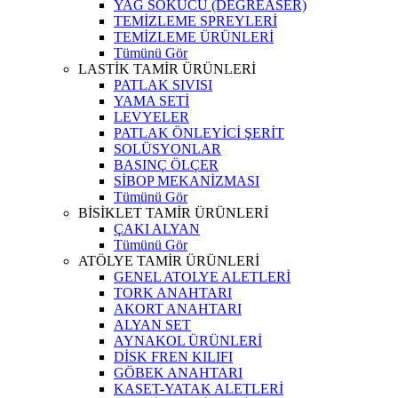
YAĞ SÖKÜCÜ (DEGREASER)
TEMİZLEME SPREYLERİ
TEMİZLEME ÜRÜNLERİ
Tümünü Gör
LASTİK TAMİR ÜRÜNLERİ
PATLAK SIVISI
YAMA SETİ
LEVYELER
PATLAK ÖNLEYİCİ ŞERİT
SOLÜSYONLAR
BASINÇ ÖLÇER
SİBOP MEKANİZMASI
Tümünü Gör
BİSİKLET TAMİR ÜRÜNLERİ
ÇAKI ALYAN
Tümünü Gör
ATÖLYE TAMİR ÜRÜNLERİ
GENEL ATOLYE ALETLERİ
TORK ANAHTARI
AKORT ANAHTARI
ALYAN SET
AYNAKOL ÜRÜNLERİ
DİSK FREN KILIFI
GÖBEK ANAHTARI
KASET-YATAK ALETLERİ