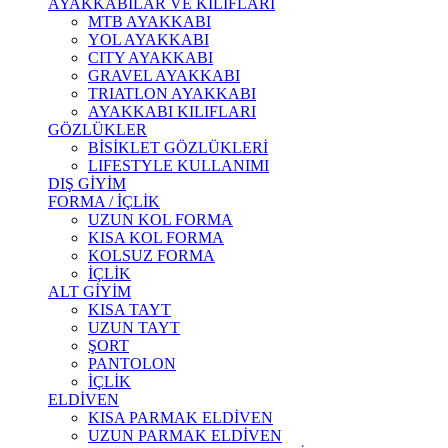
AYAKKABILAR VE KILIFLARI
MTB AYAKKABI
YOL AYAKKABI
CITY AYAKKABI
GRAVEL AYAKKABI
TRIATLON AYAKKABI
AYAKKABI KILIFLARI
GÖZLÜKLER
BİSİKLET GÖZLÜKLERİ
LIFESTYLE KULLANIMI
DIŞ GİYİM
FORMA / İÇLİK
UZUN KOL FORMA
KISA KOL FORMA
KOLSUZ FORMA
İÇLİK
ALT GİYİM
KISA TAYT
UZUN TAYT
ŞORT
PANTOLON
İÇLİK
ELDİVEN
KISA PARMAK ELDİVEN
UZUN PARMAK ELDİVEN