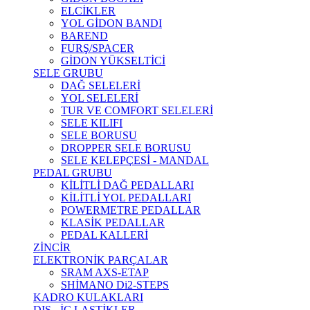
ELCİKLER
YOL GİDON BANDI
BAREND
FURŞ/SPACER
GİDON YÜKSELTİCİ
SELE GRUBU
DAĞ SELELERİ
YOL SELELERİ
TUR VE COMFORT SELELERİ
SELE KILIFI
SELE BORUSU
DROPPER SELE BORUSU
SELE KELEPÇESİ - MANDAL
PEDAL GRUBU
KİLİTLİ DAĞ PEDALLARI
KİLİTLİ YOL PEDALLARI
POWERMETRE PEDALLAR
KLASİK PEDALLAR
PEDAL KALLERİ
ZİNCİR
ELEKTRONİK PARÇALAR
SRAM AXS-ETAP
SHİMANO Di2-STEPS
KADRO KULAKLARI
DIŞ - İÇ LASTİKLER