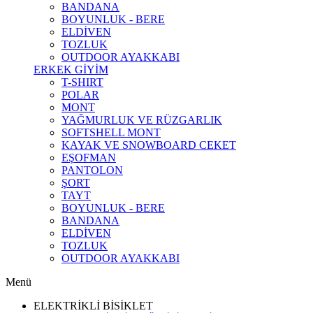
BANDANA
BOYUNLUK - BERE
ELDİVEN
TOZLUK
OUTDOOR AYAKKABI
ERKEK GİYİM
T-SHIRT
POLAR
MONT
YAĞMURLUK VE RÜZGARLIK
SOFTSHELL MONT
KAYAK VE SNOWBOARD CEKET
EŞOFMAN
PANTOLON
ŞORT
TAYT
BOYUNLUK - BERE
BANDANA
ELDİVEN
TOZLUK
OUTDOOR AYAKKABI
Menü
ELEKTRİKLİ BİSİKLET