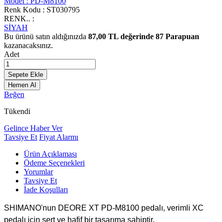
Model :
PD-M8100
Renk Kodu :
ST030795
RENK.. :
SİYAH
Bu ürünü satın aldığınızda
87,00
TL değerinde
87
Parapuan
kazanacaksınız.
Adet
Sepete Ekle
Hemen Al
Beğen
Tükendi
Gelince Haber Ver
Tavsiye Et
Fiyat Alarmı
Ürün Açıklaması
Ödeme Seçenekleri
Yorumlar
Tavsiye Et
İade Koşulları
SHIMANO'nun DEORE XT PD-M8100 pedalı, verimli XC
pedalı için sert ve hafif bir tasarıma sahiptir.