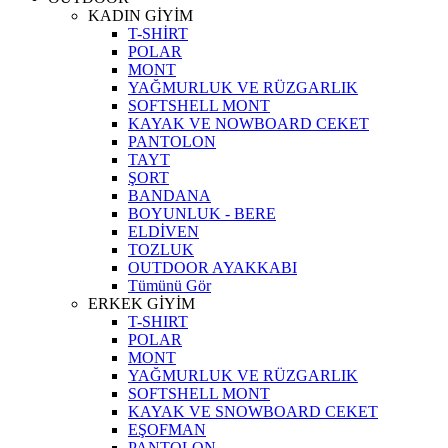
KADIN GİYİM
T-SHİRT
POLAR
MONT
YAĞMURLUK VE RÜZGARLIK
SOFTSHELL MONT
KAYAK VE NOWBOARD CEKET
PANTOLON
TAYT
ŞORT
BANDANA
BOYUNLUK - BERE
ELDİVEN
TOZLUK
OUTDOOR AYAKKABI
Tümünü Gör
ERKEK GİYİM
T-SHIRT
POLAR
MONT
YAĞMURLUK VE RÜZGARLIK
SOFTSHELL MONT
KAYAK VE SNOWBOARD CEKET
EŞOFMAN
PANTOLON