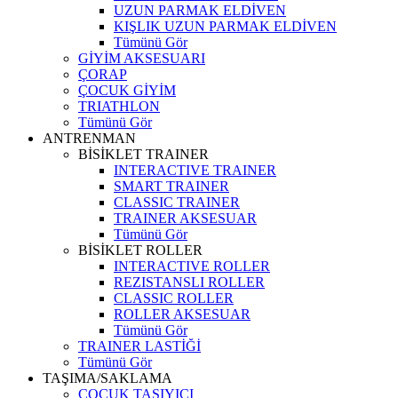
UZUN PARMAK ELDİVEN
KIŞLIK UZUN PARMAK ELDİVEN
Tümünü Gör
GİYİM AKSESUARI
ÇORAP
ÇOCUK GİYİM
TRIATHLON
Tümünü Gör
ANTRENMAN
BİSİKLET TRAINER
INTERACTIVE TRAINER
SMART TRAINER
CLASSIC TRAINER
TRAINER AKSESUAR
Tümünü Gör
BİSİKLET ROLLER
INTERACTIVE ROLLER
REZISTANSLI ROLLER
CLASSIC ROLLER
ROLLER AKSESUAR
Tümünü Gör
TRAINER LASTİĞİ
Tümünü Gör
TAŞIMA/SAKLAMA
ÇOCUK TAŞIYICI