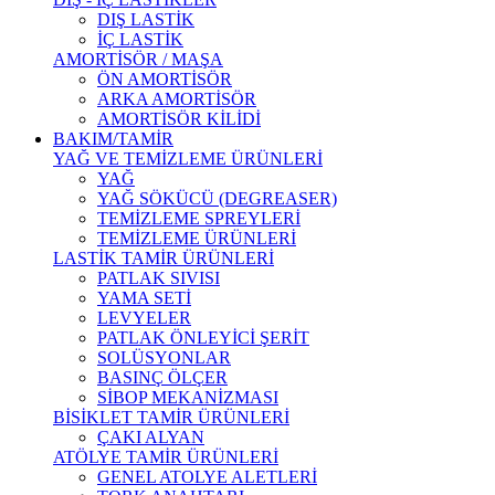
DIŞ LASTİK
İÇ LASTİK
AMORTİSÖR / MAŞA
ÖN AMORTİSÖR
ARKA AMORTİSÖR
AMORTİSÖR KİLİDİ
BAKIM/TAMİR
YAĞ VE TEMİZLEME ÜRÜNLERİ
YAĞ
YAĞ SÖKÜCÜ (DEGREASER)
TEMİZLEME SPREYLERİ
TEMİZLEME ÜRÜNLERİ
LASTİK TAMİR ÜRÜNLERİ
PATLAK SIVISI
YAMA SETİ
LEVYELER
PATLAK ÖNLEYİCİ ŞERİT
SOLÜSYONLAR
BASINÇ ÖLÇER
SİBOP MEKANİZMASI
BİSİKLET TAMİR ÜRÜNLERİ
ÇAKI ALYAN
ATÖLYE TAMİR ÜRÜNLERİ
GENEL ATOLYE ALETLERİ