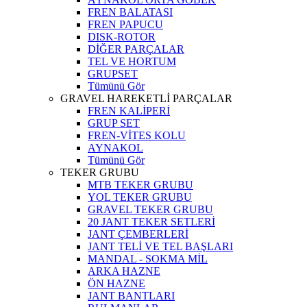
FREN BALATASI
FREN PAPUCU
DISK-ROTOR
DİĞER PARÇALAR
TEL VE HORTUM
GRUPSET
Tümünü Gör
GRAVEL HAREKETLİ PARÇALAR
FREN KALİPERİ
GRUP SET
FREN-VİTES KOLU
AYNAKOL
Tümünü Gör
TEKER GRUBU
MTB TEKER GRUBU
YOL TEKER GRUBU
GRAVEL TEKER GRUBU
20 JANT TEKER SETLERİ
JANT ÇEMBERLERİ
JANT TELİ VE TEL BAŞLARI
MANDAL - SOKMA MİL
ARKA HAZNE
ÖN HAZNE
JANT BANTLARI