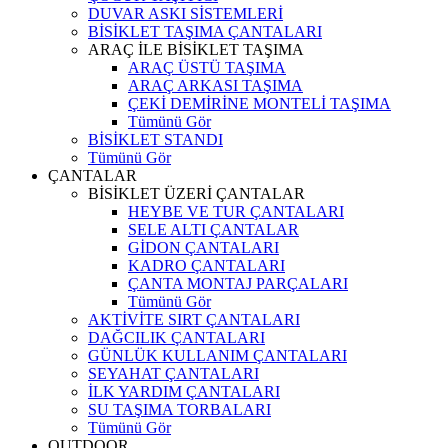
DUVAR ASKI SİSTEMLERİ
BİSİKLET TAŞIMA ÇANTALARI
ARAÇ İLE BİSİKLET TAŞIMA
ARAÇ ÜSTÜ TAŞIMA
ARAÇ ARKASI TAŞIMA
ÇEKİ DEMİRİNE MONTELİ TAŞIMA
Tümünü Gör
BİSİKLET STANDI
Tümünü Gör
ÇANTALAR
BİSİKLET ÜZERİ ÇANTALAR
HEYBE VE TUR ÇANTALARI
SELE ALTI ÇANTALAR
GİDON ÇANTALARI
KADRO ÇANTALARI
ÇANTA MONTAJ PARÇALARI
Tümünü Gör
AKTİVİTE SIRT ÇANTALARI
DAĞCILIK ÇANTALARI
GÜNLÜK KULLANIM ÇANTALARI
SEYAHAT ÇANTALARI
İLK YARDIM ÇANTALARI
SU TAŞIMA TORBALARI
Tümünü Gör
OUTDOOR