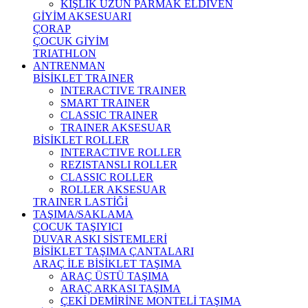
KIŞLIK UZUN PARMAK ELDİVEN
GİYİM AKSESUARI
ÇORAP
ÇOCUK GİYİM
TRIATHLON
ANTRENMAN
BİSİKLET TRAINER
INTERACTIVE TRAINER
SMART TRAINER
CLASSIC TRAINER
TRAINER AKSESUAR
BİSİKLET ROLLER
INTERACTIVE ROLLER
REZISTANSLI ROLLER
CLASSIC ROLLER
ROLLER AKSESUAR
TRAINER LASTİĞİ
TAŞIMA/SAKLAMA
ÇOCUK TAŞIYICI
DUVAR ASKI SİSTEMLERİ
BİSİKLET TAŞIMA ÇANTALARI
ARAÇ İLE BİSİKLET TAŞIMA
ARAÇ ÜSTÜ TAŞIMA
ARAÇ ARKASI TAŞIMA
ÇEKİ DEMİRİNE MONTELİ TAŞIMA