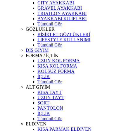
CITY AYAKKABI
GRAVEL AYAKKABI
TRIATLON AYAKKABI
AYAKKABI KILIFLARI
Tümünü Gör
GÖZLÜKLER
BİSİKLET GÖZLÜKLERİ
LIFESTYLE KULLANIMI
Tümünü Gör
DIŞ GİYİM
FORMA / İÇLİK
UZUN KOL FORMA
KISA KOL FORMA
KOLSUZ FORMA
İÇLİK
Tümünü Gör
ALT GİYİM
KISA TAYT
UZUN TAYT
ŞORT
PANTOLON
İÇLİK
Tümünü Gör
ELDİVEN
KISA PARMAK ELDİVEN