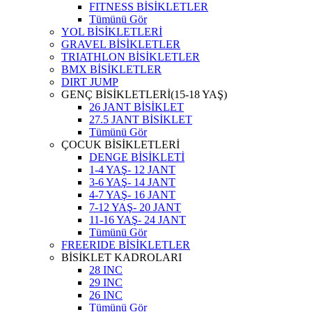
FITNESS BİSİKLETLER
Tümünü Gör
YOL BİSİKLETLERİ
GRAVEL BİSİKLETLER
TRIATHLON BİSİKLETLER
BMX BİSİKLETLER
DIRT JUMP
GENÇ BİSİKLETLERİ(15-18 YAŞ)
26 JANT BİSİKLET
27.5 JANT BİSİKLET
Tümünü Gör
ÇOCUK BİSİKLETLERİ
DENGE BİSİKLETİ
1-4 YAŞ- 12 JANT
3-6 YAŞ- 14 JANT
4-7 YAŞ- 16 JANT
7-12 YAŞ- 20 JANT
11-16 YAŞ- 24 JANT
Tümünü Gör
FREERIDE BİSİKLETLER
BİSİKLET KADROLARI
28 INC
29 INC
26 INC
Tümünü Gör