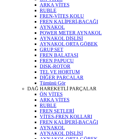
ARKA VİTES
RUBLE
FREN-VİTES KOLU
FREN KALİPERİ-BACAĞI
AYNAKOL
POWER METER AYNAKOL
AYNAKOL DİŞLİSİ
AYNAKOL ORTA GÖBEK
GRUP SET
FREN BALATASI
FREN PAPUCU
DISK-ROTOR
TEL VE HORTUM
DİĞER PARÇALAR
Tümünü Gör
DAĞ HAREKETLİ PARÇALAR
ÖN VİTES
ARKA VİTES
RUBLE
FREN SETLERİ
VİTES-FREN KOLLARI
FREN KALİPERİ-BACAĞI
AYNAKOL
AYNAKOL DİŞLİSİ
AYNAKOL ORTA GÖBEK