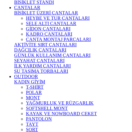
BİSİKLET STANDI
ÇANTALAR
BİSİKLET ÜZERİ ÇANTALAR
HEYBE VE TUR ÇANTALARI
SELE ALTI ÇANTALAR
GİDON ÇANTALARI
KADRO ÇANTALARI
ÇANTA MONTAJ PARÇALARI
AKTİVİTE SIRT ÇANTALARI
DAĞCILIK ÇANTALARI
GÜNLÜK KULLANIM ÇANTALARI
SEYAHAT ÇANTALARI
İLK YARDIM ÇANTALARI
SU TAŞIMA TORBALARI
OUTDOOR
KADIN GİYİM
T-SHİRT
POLAR
MONT
YAĞMURLUK VE RÜZGARLIK
SOFTSHELL MONT
KAYAK VE NOWBOARD CEKET
PANTOLON
TAYT
ŞORT