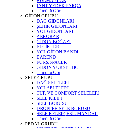
RULMANLAR
JANT YEDEK PARÇA
Tümünü Gör
GİDON GRUBU
DAĞ GİDONLARI
ŞEHİR GİDONLARI
YOL GİDONLARI
AEROBAR
GİDON BOĞAZI
ELCİKLER
YOL GİDON BANDI
BAREND
FURŞ/SPACER
GİDON YÜKSELTİCİ
Tümünü Gör
SELE GRUBU
DAĞ SELELERİ
YOL SELELERİ
TUR VE COMFORT SELELERİ
SELE KILIFI
SELE BORUSU
DROPPER SELE BORUSU
SELE KELEPÇESİ - MANDAL
Tümünü Gör
PEDAL GRUBU