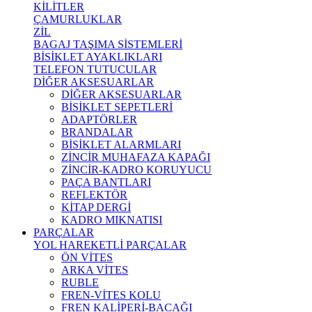
KİLİTLER
ÇAMURLUKLAR
ZİL
BAGAJ TAŞIMA SİSTEMLERİ
BİSİKLET AYAKLIKLARI
TELEFON TUTUCULAR
DİĞER AKSESUARLAR
DİĞER AKSESUARLAR
BİSİKLET SEPETLERİ
ADAPTÖRLER
BRANDALAR
BİSİKLET ALARMLARI
ZİNCİR MUHAFAZA KAPAĞI
ZİNCİR-KADRO KORUYUCU
PAÇA BANTLARI
REFLEKTÖR
KİTAP DERGİ
KADRO MIKNATISI
PARÇALAR
YOL HAREKETLİ PARÇALAR
ÖN VİTES
ARKA VİTES
RUBLE
FREN-VİTES KOLU
FREN KALİPERİ-BACAĞI