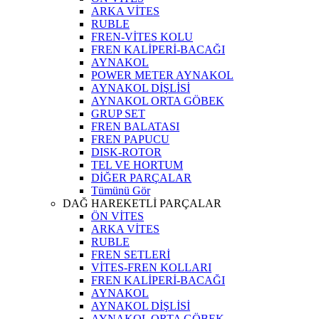
ARKA VİTES
RUBLE
FREN-VİTES KOLU
FREN KALİPERİ-BACAĞI
AYNAKOL
POWER METER AYNAKOL
AYNAKOL DİŞLİSİ
AYNAKOL ORTA GÖBEK
GRUP SET
FREN BALATASI
FREN PAPUCU
DISK-ROTOR
TEL VE HORTUM
DİĞER PARÇALAR
Tümünü Gör
DAĞ HAREKETLİ PARÇALAR
ÖN VİTES
ARKA VİTES
RUBLE
FREN SETLERİ
VİTES-FREN KOLLARI
FREN KALİPERİ-BACAĞI
AYNAKOL
AYNAKOL DİŞLİSİ
AYNAKOL ORTA GÖBEK