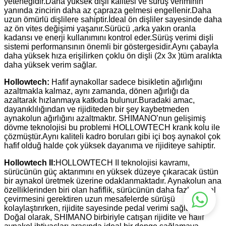
yeteneğidir.Daha yüksek dişli kalitesi ve sürüş veriminin
yanında zincirin daha az çapraza gelmesi engellenir.Daha
uzun ömürlü dişlilere sahiptir.İdeal ön dişliler sayesinde daha
az ön vites değişimi yaşanır.Sürücü ,arka yakın oranla
kadansı ve enerji kullanımını kontrol eder.Sürüş verimi dişli
sistemi performansının önemli bir göstergesidir.Aynı çabayla
daha yüksek hıza erişilirken çoklu ön dişli (2x 3x )tüm aralıkta
daha yüksek verim sağlar.
Hollowtech:
Hafif aynakollar sadece bisikletin ağırlığını
azaltmakla kalmaz, aynı zamanda, dönen ağırlığı da
azaltarak hızlanmaya katkıda bulunur.Buradaki amac,
dayanıklılığından ve rijiditeden bir şey kaybetmeden
aynakolun ağırlığını azaltmaktır. SHIMANO’nun gelişimiş
dövme teknolojisi bu problemi HOLLOWTECH krank kolu ile
çözmüştür.Aynı kaliteli kadro boruları gibi içi boş aynakol çok
hafif olduğ halde çok yüksek dayanıma ve rijiditeye sahiptir.
Hollowtech II:
HOLLOWTECH II teknolojisi kavramı,
sürücünün güç aktarımını en yüksek düzeye çıkaracak üstün
bir aynakol üretmek üzerine odaklanmaktadır. Aynakolun ana
özelliklerinden biri olan hafiflik, sürücünün daha fazla pedal
çevirmesini gerektiren uzun mesafelerde sürüşü
kolaylaştırırken, rijidite sayesinde pedal verimi sağlanır.
Doğal olarak, SHIMANO birbiriyle catışan rijidite ve hafif