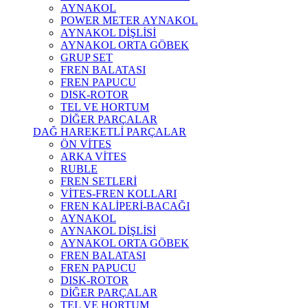
AYNAKOL
POWER METER AYNAKOL
AYNAKOL DİŞLİSİ
AYNAKOL ORTA GÖBEK
GRUP SET
FREN BALATASI
FREN PAPUCU
DISK-ROTOR
TEL VE HORTUM
DİĞER PARÇALAR
DAĞ HAREKETLİ PARÇALAR
ÖN VİTES
ARKA VİTES
RUBLE
FREN SETLERİ
VİTES-FREN KOLLARI
FREN KALİPERİ-BACAĞI
AYNAKOL
AYNAKOL DİŞLİSİ
AYNAKOL ORTA GÖBEK
FREN BALATASI
FREN PAPUCU
DISK-ROTOR
DİĞER PARÇALAR
TEL VE HORTUM