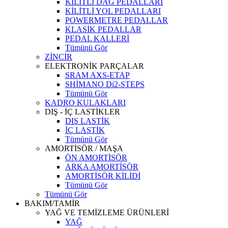
KİLİTLİ DAĞ PEDALLARI
KİLİTLİ YOL PEDALLARI
POWERMETRE PEDALLAR
KLASİK PEDALLAR
PEDAL KALLERİ
Tümünü Gör
ZİNCİR
ELEKTRONİK PARÇALAR
SRAM AXS-ETAP
SHİMANO Di2-STEPS
Tümünü Gör
KADRO KULAKLARI
DIŞ - İÇ LASTİKLER
DIŞ LASTİK
İÇ LASTİK
Tümünü Gör
AMORTİSÖR / MAŞA
ÖN AMORTİSÖR
ARKA AMORTİSÖR
AMORTİSÖR KİLİDİ
Tümünü Gör
Tümünü Gör
BAKIM/TAMİR
YAĞ VE TEMİZLEME ÜRÜNLERİ
YAĞ