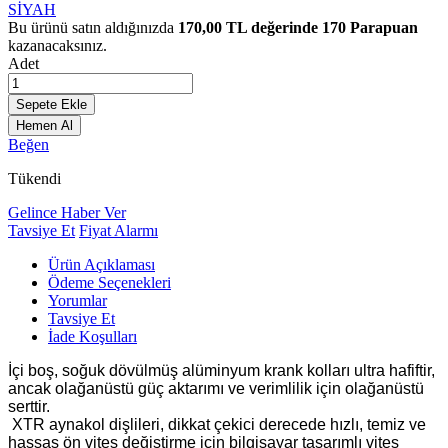
SİYAH
Bu ürünü satın aldığınızda
170,00
TL değerinde
170
Parapuan
kazanacaksınız.
Adet
Sepete Ekle
Hemen Al
Beğen
Tükendi
Gelince Haber Ver
Tavsiye Et
Fiyat Alarmı
Ürün Açıklaması
Ödeme Seçenekleri
Yorumlar
Tavsiye Et
İade Koşulları
İçi boş, soğuk dövülmüş alüminyum krank kolları ultra hafiftir,
ancak olağanüstü güç aktarımı ve verimlilik için olağanüstü
serttir.
XTR aynakol dişlileri, dikkat çekici derecede hızlı, temiz ve
hassas ön vites değiştirme için bilgisayar tasarımlı vites