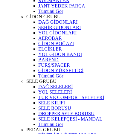
RULMANLAR
JANT YEDEK PARÇA
Tümünü Gör
GİDON GRUBU
DAĞ GİDONLARI
ŞEHİR GİDONLARI
YOL GİDONLARI
AEROBAR
GİDON BOĞAZI
ELCİKLER
YOL GİDON BANDI
BAREND
FURŞ/SPACER
GİDON YÜKSELTİCİ
Tümünü Gör
SELE GRUBU
DAĞ SELELERİ
YOL SELELERİ
TUR VE COMFORT SELELERİ
SELE KILIFI
SELE BORUSU
DROPPER SELE BORUSU
SELE KELEPÇESİ - MANDAL
Tümünü Gör
PEDAL GRUBU