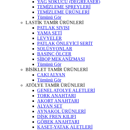
YAĞ SÖKÜCÜ (DEGREASER)
TEMİZLEME SPREYLERİ
TEMİZLEME ÜRÜNLERİ
Tümünü Gör
LASTİK TAMİR ÜRÜNLERİ
PATLAK SIVISI
YAMA SETİ
LEVYELER
PATLAK ÖNLEYİCİ ŞERİT
SOLÜSYONLAR
BASINÇ ÖLÇER
SİBOP MEKANİZMASI
Tümünü Gör
BİSİKLET TAMİR ÜRÜNLERİ
ÇAKI ALYAN
Tümünü Gör
ATÖLYE TAMİR ÜRÜNLERİ
GENEL ATOLYE ALETLERİ
TORK ANAHTARI
AKORT ANAHTARI
ALYAN SET
AYNAKOL ÜRÜNLERİ
DİSK FREN KILIFI
GÖBEK ANAHTARI
KASET-YATAK ALETLERİ