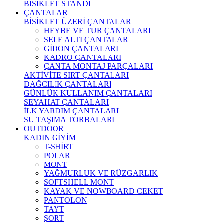
BİSİKLET STANDI
ÇANTALAR
BİSİKLET ÜZERİ ÇANTALAR
HEYBE VE TUR ÇANTALARI
SELE ALTI ÇANTALAR
GİDON ÇANTALARI
KADRO ÇANTALARI
ÇANTA MONTAJ PARÇALARI
AKTİVİTE SIRT ÇANTALARI
DAĞCILIK ÇANTALARI
GÜNLÜK KULLANIM ÇANTALARI
SEYAHAT ÇANTALARI
İLK YARDIM ÇANTALARI
SU TAŞIMA TORBALARI
OUTDOOR
KADIN GİYİM
T-SHİRT
POLAR
MONT
YAĞMURLUK VE RÜZGARLIK
SOFTSHELL MONT
KAYAK VE NOWBOARD CEKET
PANTOLON
TAYT
ŞORT