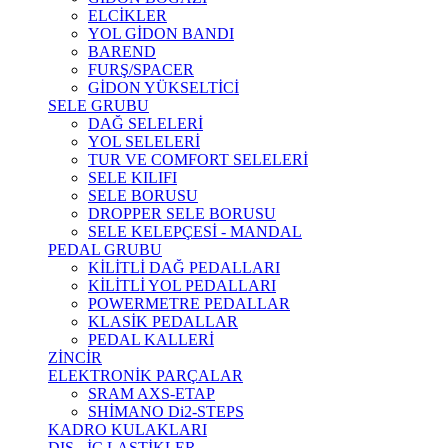
ELCİKLER
YOL GİDON BANDI
BAREND
FURŞ/SPACER
GİDON YÜKSELTİCİ
SELE GRUBU
DAĞ SELELERİ
YOL SELELERİ
TUR VE COMFORT SELELERİ
SELE KILIFI
SELE BORUSU
DROPPER SELE BORUSU
SELE KELEPÇESİ - MANDAL
PEDAL GRUBU
KİLİTLİ DAĞ PEDALLARI
KİLİTLİ YOL PEDALLARI
POWERMETRE PEDALLAR
KLASİK PEDALLAR
PEDAL KALLERİ
ZİNCİR
ELEKTRONİK PARÇALAR
SRAM AXS-ETAP
SHİMANO Di2-STEPS
KADRO KULAKLARI
DIŞ - İÇ LASTİKLER