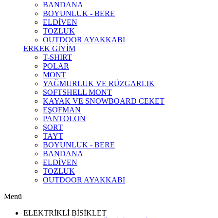
BANDANA
BOYUNLUK - BERE
ELDİVEN
TOZLUK
OUTDOOR AYAKKABI
ERKEK GİYİM
T-SHIRT
POLAR
MONT
YAĞMURLUK VE RÜZGARLIK
SOFTSHELL MONT
KAYAK VE SNOWBOARD CEKET
EŞOFMAN
PANTOLON
ŞORT
TAYT
BOYUNLUK - BERE
BANDANA
ELDİVEN
TOZLUK
OUTDOOR AYAKKABI
Menü
ELEKTRİKLİ BİSİKLET