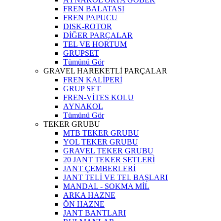
FREN BALATASI
FREN PAPUCU
DISK-ROTOR
DİĞER PARÇALAR
TEL VE HORTUM
GRUPSET
Tümünü Gör
GRAVEL HAREKETLİ PARÇALAR
FREN KALİPERİ
GRUP SET
FREN-VİTES KOLU
AYNAKOL
Tümünü Gör
TEKER GRUBU
MTB TEKER GRUBU
YOL TEKER GRUBU
GRAVEL TEKER GRUBU
20 JANT TEKER SETLERİ
JANT ÇEMBERLERİ
JANT TELİ VE TEL BAŞLARI
MANDAL - SOKMA MİL
ARKA HAZNE
ÖN HAZNE
JANT BANTLARI