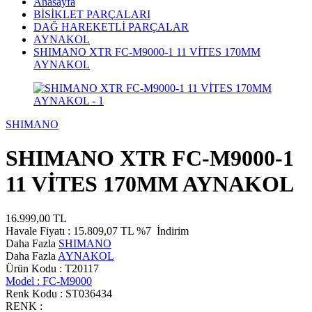
Anasayfa
BİSİKLET PARÇALARI
DAĞ HAREKETLİ PARÇALAR
AYNAKOL
SHIMANO XTR FC-M9000-1 11 VİTES 170MM
AYNAKOL
SHIMANO
SHIMANO XTR FC-M9000-1
11 VİTES 170MM AYNAKOL
16.999,00
TL
Havale Fiyatı :
15.809,07
TL
%7
İndirim
Daha Fazla
SHIMANO
Daha Fazla
AYNAKOL
Ürün Kodu :
T20117
Model :
FC-M9000
Renk Kodu :
ST036434
RENK :