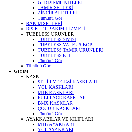
GERDİRME KİTLERİ
TAMİR SETLERİ
ZİNCİR ALETLERİ
Tümünü Gör
BAKIM SETLERİ
BİSİKLET BAKIM HİZMETİ
TUBELESS ÜRÜNLER
TUBELESS SIVISI
TUBELESS VALF - SİBOP
TUBELESS TAMİR ÜRÜNLERİ
TUBELESS KİT
Tümünü Gör
Tümünü Gör
GİYİM
KASK
ŞEHİR VE GEZİ KASKLARI
YOL KASKLARI
MTB KASKLARI
FULLFACE KASKLAR
BMX KASKLAR
ÇOCUK KASKLARI
Tümünü Gör
AYAKKABILAR VE KILIFLARI
MTB AYAKKABI
YOL AYAKKABI