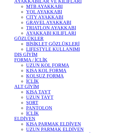
AYAKKABILAR VE KILIFLARI
MTB AYAKKABI
YOL AYAKKABI
CITY AYAKKABI
GRAVEL AYAKKABI
TRIATLON AYAKKABI
AYAKKABI KILIFLARI
GÖZLÜKLER
BİSİKLET GÖZLÜKLERİ
LIFESTYLE KULLANIMI
DIŞ GİYİM
FORMA / İÇLİK
UZUN KOL FORMA
KISA KOL FORMA
KOLSUZ FORMA
İÇLİK
ALT GİYİM
KISA TAYT
UZUN TAYT
ŞORT
PANTOLON
İÇLİK
ELDİVEN
KISA PARMAK ELDİVEN
UZUN PARMAK ELDİVEN