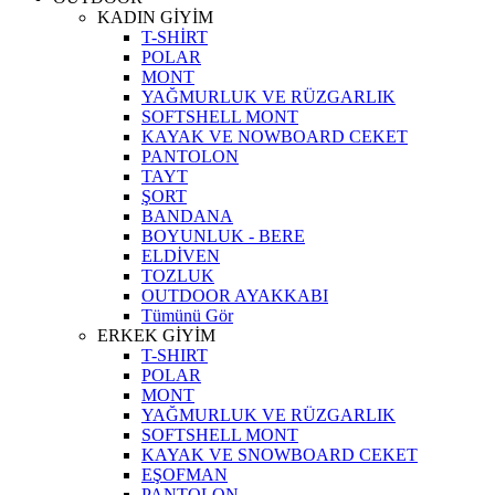
KADIN GİYİM
T-SHİRT
POLAR
MONT
YAĞMURLUK VE RÜZGARLIK
SOFTSHELL MONT
KAYAK VE NOWBOARD CEKET
PANTOLON
TAYT
ŞORT
BANDANA
BOYUNLUK - BERE
ELDİVEN
TOZLUK
OUTDOOR AYAKKABI
Tümünü Gör
ERKEK GİYİM
T-SHIRT
POLAR
MONT
YAĞMURLUK VE RÜZGARLIK
SOFTSHELL MONT
KAYAK VE SNOWBOARD CEKET
EŞOFMAN
PANTOLON