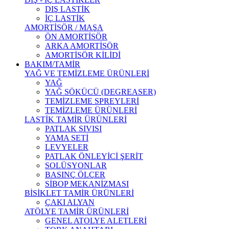
DIŞ LASTİK
İÇ LASTİK
AMORTİSÖR / MAŞA
ÖN AMORTİSÖR
ARKA AMORTİSÖR
AMORTİSÖR KİLİDİ
BAKIM/TAMİR
YAĞ VE TEMİZLEME ÜRÜNLERİ
YAĞ
YAĞ SÖKÜCÜ (DEGREASER)
TEMİZLEME SPREYLERİ
TEMİZLEME ÜRÜNLERİ
LASTİK TAMİR ÜRÜNLERİ
PATLAK SIVISI
YAMA SETİ
LEVYELER
PATLAK ÖNLEYİCİ ŞERİT
SOLÜSYONLAR
BASINÇ ÖLÇER
SİBOP MEKANİZMASI
BİSİKLET TAMİR ÜRÜNLERİ
ÇAKI ALYAN
ATÖLYE TAMİR ÜRÜNLERİ
GENEL ATOLYE ALETLERİ