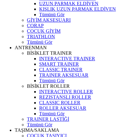
UZUN PARMAK ELDİVEN
KIŞLIK UZUN PARMAK ELDİVEN
Tümünü Gör
GİYİM AKSESUARI
ÇORAP
ÇOCUK GİYİM
TRIATHLON
Tümünü Gör
ANTRENMAN
BİSİKLET TRAINER
INTERACTIVE TRAINER
SMART TRAINER
CLASSIC TRAINER
TRAINER AKSESUAR
Tümünü Gör
BİSİKLET ROLLER
INTERACTIVE ROLLER
REZISTANSLI ROLLER
CLASSIC ROLLER
ROLLER AKSESUAR
Tümünü Gör
TRAINER LASTİĞİ
Tümünü Gör
TAŞIMA/SAKLAMA
ÇOCUK TAŞIYICI