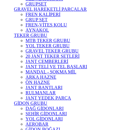
GRUPSET
GRAVEL HAREKETLİ PARÇALAR
FREN KALİPERİ
GRUP SET
FREN-VİTES KOLU
AYNAKOL
TEKER GRUBU
MTB TEKER GRUBU
YOL TEKER GRUBU
GRAVEL TEKER GRUBU
20 JANT TEKER SETLERİ
JANT ÇEMBERLERİ
JANT TELİ VE TEL BAŞLARI
MANDAL - SOKMA MİL
ARKA HAZNE
ÖN HAZNE
JANT BANTLARI
RULMANLAR
JANT YEDEK PARÇA
GİDON GRUBU
DAĞ GİDONLARI
ŞEHİR GİDONLARI
YOL GİDONLARI
AEROBAR
GİDON BOĞAZI