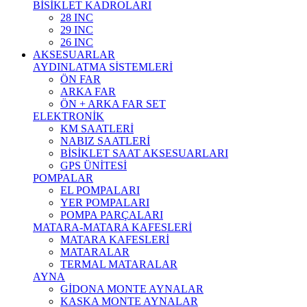
BİSİKLET KADROLARI
28 INC
29 INC
26 INC
AKSESUARLAR
AYDINLATMA SİSTEMLERİ
ÖN FAR
ARKA FAR
ÖN + ARKA FAR SET
ELEKTRONİK
KM SAATLERİ
NABIZ SAATLERİ
BİSİKLET SAAT AKSESUARLARI
GPS ÜNİTESİ
POMPALAR
EL POMPALARI
YER POMPALARI
POMPA PARÇALARI
MATARA-MATARA KAFESLERİ
MATARA KAFESLERİ
MATARALAR
TERMAL MATARALAR
AYNA
GİDONA MONTE AYNALAR
KASKA MONTE AYNALAR