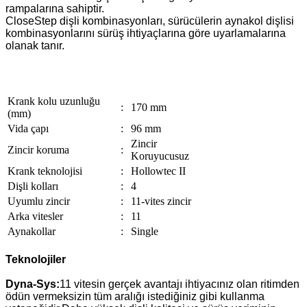
rampalarına sahiptir.
CloseStep dişli kombinasyonları, sürücülerin aynakol dişlisi
kombinasyonlarını sürüş ihtiyaçlarına göre uyarlamalarına
olanak tanır.
Krank kolu uzunluğu
:
170 mm
(mm)
Vida çapı
:
96 mm
Zincir
Zincir koruma
:
Koruyucusuz
Krank teknolojisi
:
Hollowtec II
Dişli kolları
:
4
Uyumlu zincir
:
11-vites zincir
Arka vitesler
:
11
Aynakollar
:
Single
Teknolojiler
Dyna-Sys:
11 vitesin gerçek avantajı ihtiyacınız olan ritimden
ödün vermeksizin tüm aralığı istediğiniz gibi kullanma