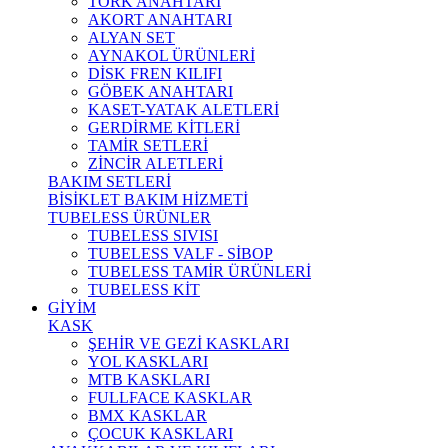
TORK ANAHTARI
AKORT ANAHTARI
ALYAN SET
AYNAKOL ÜRÜNLERİ
DİSK FREN KILIFI
GÖBEK ANAHTARI
KASET-YATAK ALETLERİ
GERDİRME KİTLERİ
TAMİR SETLERİ
ZİNCİR ALETLERİ
BAKIM SETLERİ
BİSİKLET BAKIM HİZMETİ
TUBELESS ÜRÜNLER
TUBELESS SIVISI
TUBELESS VALF - SİBOP
TUBELESS TAMİR ÜRÜNLERİ
TUBELESS KİT
GİYİM
KASK
ŞEHİR VE GEZİ KASKLARI
YOL KASKLARI
MTB KASKLARI
FULLFACE KASKLAR
BMX KASKLAR
ÇOCUK KASKLARI