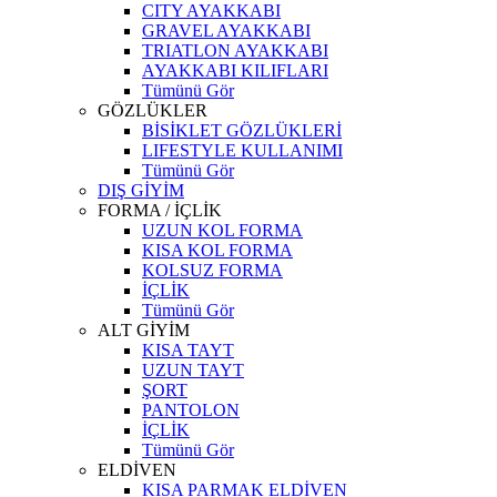
CITY AYAKKABI
GRAVEL AYAKKABI
TRIATLON AYAKKABI
AYAKKABI KILIFLARI
Tümünü Gör
GÖZLÜKLER
BİSİKLET GÖZLÜKLERİ
LIFESTYLE KULLANIMI
Tümünü Gör
DIŞ GİYİM
FORMA / İÇLİK
UZUN KOL FORMA
KISA KOL FORMA
KOLSUZ FORMA
İÇLİK
Tümünü Gör
ALT GİYİM
KISA TAYT
UZUN TAYT
ŞORT
PANTOLON
İÇLİK
Tümünü Gör
ELDİVEN
KISA PARMAK ELDİVEN