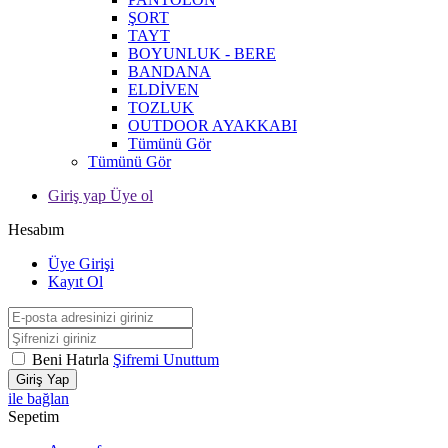
ŞORT
TAYT
BOYUNLUK - BERE
BANDANA
ELDİVEN
TOZLUK
OUTDOOR AYAKKABI
Tümünü Gör
Tümünü Gör
Giriş yap Üye ol
Hesabım
Üye Girişi
Kayıt Ol
Beni Hatırla
Şifremi Unuttum
Giriş Yap
ile bağlan
Sepetim