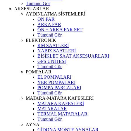
Tümünü Gör
AKSESUARLAR
AYDINLATMA SİSTEMLERİ
ÖN FAR
ARKA FAR
ÖN + ARKA FAR SET
Tümünü Gör
ELEKTRONİK
KM SAATLERİ
NABIZ SAATLERİ
BİSİKLET SAAT AKSESUARLARI
GPS ÜNİTESİ
Tümünü Gör
POMPALAR
EL POMPALARI
YER POMPALARI
POMPA PARÇALARI
Tümünü Gör
MATARA-MATARA KAFESLERİ
MATARA KAFESLERİ
MATARALAR
TERMAL MATARALAR
Tümünü Gör
AYNA
GİDONA MONTE AYNALAR