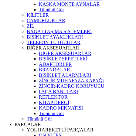
KASKA MONTE AYNALAR
Tümünü Gör
KİLİTLER
ÇAMURLUKLAR
ZİL
BAGAJ TAŞIMA SİSTEMLERİ
BİSİKLET AYAKLIKLARI
TELEFON TUTUCULAR
DİĞER AKSESUARLAR
DİĞER AKSESUARLAR
BİSİKLET SEPETLERİ
ADAPTÖRLER
BRANDALAR
BİSİKLET ALARMLARI
ZİNCİR MUHAFAZA KAPAĞI
ZİNCİR-KADRO KORUYUCU
PAÇA BANTLARI
REFLEKTÖR
KİTAP DERGİ
KADRO MIKNATISI
Tümünü Gör
Tümünü Gör
PARÇALAR
YOL HAREKETLİ PARÇALAR
ÖN VİTES