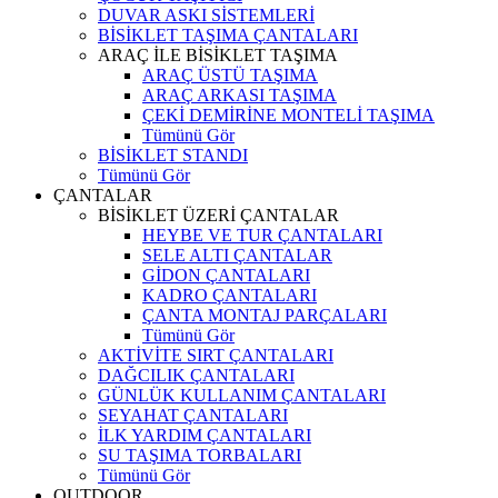
DUVAR ASKI SİSTEMLERİ
BİSİKLET TAŞIMA ÇANTALARI
ARAÇ İLE BİSİKLET TAŞIMA
ARAÇ ÜSTÜ TAŞIMA
ARAÇ ARKASI TAŞIMA
ÇEKİ DEMİRİNE MONTELİ TAŞIMA
Tümünü Gör
BİSİKLET STANDI
Tümünü Gör
ÇANTALAR
BİSİKLET ÜZERİ ÇANTALAR
HEYBE VE TUR ÇANTALARI
SELE ALTI ÇANTALAR
GİDON ÇANTALARI
KADRO ÇANTALARI
ÇANTA MONTAJ PARÇALARI
Tümünü Gör
AKTİVİTE SIRT ÇANTALARI
DAĞCILIK ÇANTALARI
GÜNLÜK KULLANIM ÇANTALARI
SEYAHAT ÇANTALARI
İLK YARDIM ÇANTALARI
SU TAŞIMA TORBALARI
Tümünü Gör
OUTDOOR