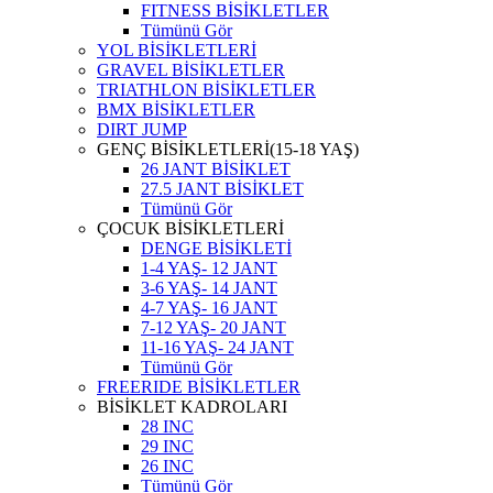
FITNESS BİSİKLETLER
Tümünü Gör
YOL BİSİKLETLERİ
GRAVEL BİSİKLETLER
TRIATHLON BİSİKLETLER
BMX BİSİKLETLER
DIRT JUMP
GENÇ BİSİKLETLERİ(15-18 YAŞ)
26 JANT BİSİKLET
27.5 JANT BİSİKLET
Tümünü Gör
ÇOCUK BİSİKLETLERİ
DENGE BİSİKLETİ
1-4 YAŞ- 12 JANT
3-6 YAŞ- 14 JANT
4-7 YAŞ- 16 JANT
7-12 YAŞ- 20 JANT
11-16 YAŞ- 24 JANT
Tümünü Gör
FREERIDE BİSİKLETLER
BİSİKLET KADROLARI
28 INC
29 INC
26 INC
Tümünü Gör