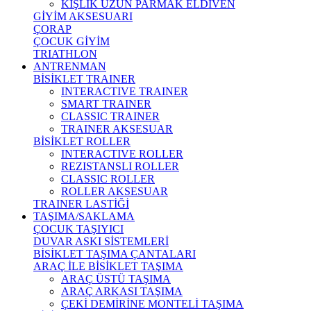
KIŞLIK UZUN PARMAK ELDİVEN
GİYİM AKSESUARI
ÇORAP
ÇOCUK GİYİM
TRIATHLON
ANTRENMAN
BİSİKLET TRAINER
INTERACTIVE TRAINER
SMART TRAINER
CLASSIC TRAINER
TRAINER AKSESUAR
BİSİKLET ROLLER
INTERACTIVE ROLLER
REZISTANSLI ROLLER
CLASSIC ROLLER
ROLLER AKSESUAR
TRAINER LASTİĞİ
TAŞIMA/SAKLAMA
ÇOCUK TAŞIYICI
DUVAR ASKI SİSTEMLERİ
BİSİKLET TAŞIMA ÇANTALARI
ARAÇ İLE BİSİKLET TAŞIMA
ARAÇ ÜSTÜ TAŞIMA
ARAÇ ARKASI TAŞIMA
ÇEKİ DEMİRİNE MONTELİ TAŞIMA