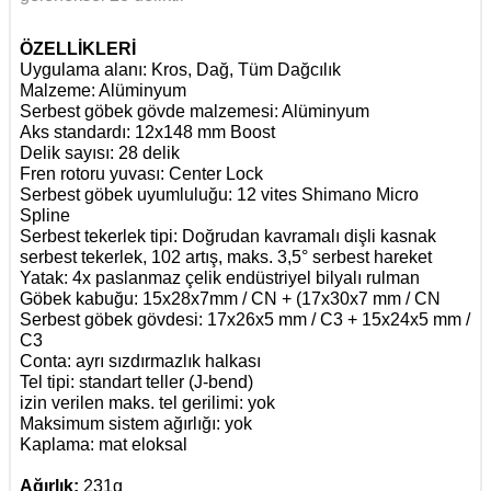
ÖZELLİKLERİ
Uygulama alanı: Kros, Dağ, Tüm Dağcılık
Malzeme: Alüminyum
Serbest göbek gövde malzemesi: Alüminyum
Aks standardı: 12x148 mm Boost
Delik sayısı: 28 delik
Fren rotoru yuvası: Center Lock
Serbest göbek uyumluluğu: 12 vites Shimano Micro
Spline
Serbest tekerlek tipi: Doğrudan kavramalı dişli kasnak
serbest tekerlek, 102 artış, maks. 3,5° serbest hareket
Yatak: 4x paslanmaz çelik endüstriyel bilyalı rulman
Göbek kabuğu: 15x28x7mm / CN + (17x30x7 mm / CN
Serbest göbek gövdesi: 17x26x5 mm / C3 + 15x24x5 mm /
C3
Conta: ayrı sızdırmazlık halkası
Tel tipi: standart teller (J-bend)
izin verilen maks. tel gerilimi: yok
Maksimum sistem ağırlığı: yok
Kaplama: mat eloksal
Ağırlık:
231g