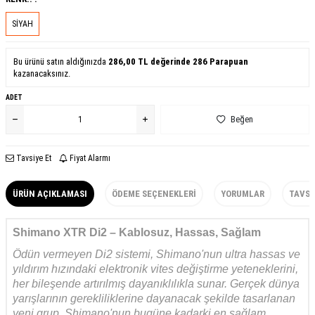
SİYAH
Bu ürünü satın aldığınızda
286,00
TL değerinde
286
Parapuan
kazanacaksınız.
ADET
Beğen
Tavsiye Et
Fiyat Alarmı
ÜRÜN AÇIKLAMASI
ÖDEME SEÇENEKLERI
YORUMLAR
TAVSI
Shimano XTR Di2 – Kablosuz, Hassas, Sağlam
Ödün vermeyen Di2 sistemi, Shimano'nun ultra hassas ve
yıldırım hızındaki elektronik vites değiştirme yeteneklerini,
her bileşende artırılmış dayanıklılıkla sunar. Gerçek dünya
yarışlarının gerekliliklerine dayanacak şekilde tasarlanan
yeni grup, Shimano'nun bugüne kadarki en sağlam