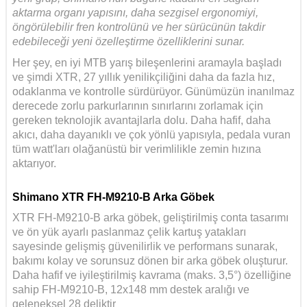
aktarma organı yapısını, daha sezgisel ergonomiyi,
öngörülebilir fren kontrolünü ve her sürücünün takdir
edebileceği yeni özelleştirme özelliklerini sunar.
Her şey, en iyi MTB yarış bileşenlerini aramayla başladı
ve şimdi XTR, 27 yıllık yenilikçiliğini daha da fazla hız,
odaklanma ve kontrolle sürdürüyor. Günümüzün inanılmaz
derecede zorlu parkurlarının sınırlarını zorlamak için
gereken teknolojik avantajlarla dolu. Daha hafif, daha
akıcı, daha dayanıklı ve çok yönlü yapısıyla, pedala vuran
tüm watt'ları olağanüstü bir verimlilikle zemin hızına
aktarıyor.
Shimano XTR FH-M9210-B Arka Göbek
XTR FH-M9210-B arka göbek, geliştirilmiş conta tasarımı
ve ön yük ayarlı paslanmaz çelik kartuş yatakları
sayesinde gelişmiş güvenilirlik ve performans sunarak,
bakımı kolay ve sorunsuz dönen bir arka göbek oluşturur.
Daha hafif ve iyileştirilmiş kavrama (maks. 3,5°) özelliğine
sahip FH-M9210-B, 12x148 mm destek aralığı ve
geleneksel 28 deliktir