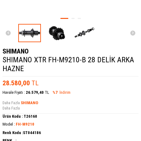
SHIMANO
SHIMANO XTR FH-M9210-B 28 DELİK ARKA
HAZNE
28.580,00
TL
Havale Fiyatı :
26.579,40
TL
%7
İndirim
Daha Fazla
SHIMANO
Daha Fazla
Ürün Kodu :
T26160
Model :
FH-M9210
Renk Kodu :
ST044186
RENK.. :