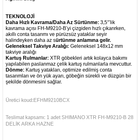
TEKNOLOJİ
Daha Hızlı Kavrama/Daha Az Sürtünme:
3,5°'lik
kavrama açısı FH-M9210-B'yi çizgiden hızlı çıkarırken,
akıllı conta tasarımı ve pürüzsüz yataklar seyir
halindeyken daha az s
ürtünme anlamına gelir.
Geleneksel Takviye Aralığı:
Geleneksel 148x12 mm
takviye aralığı
Kartuş Rulmanlar:
XTR göbekleri artık kolayca bakımı
yapılabilen paslanmaz çelik kartuş rulmanlarla mevcuttur.
Dönme:
Kartuş yatakları, optimize edilmiş conta
tasarımları ve ön yük ayarı, göbeğin sürekli ve düzgün bir
şekilde dönmesini sağlar.
Üretici koud:EFHM9210BCX
Teslimat kapsamı: 1 adet SHIMANO XTR
FH
-M9210-B 28
DELİK ARKA HAZNE