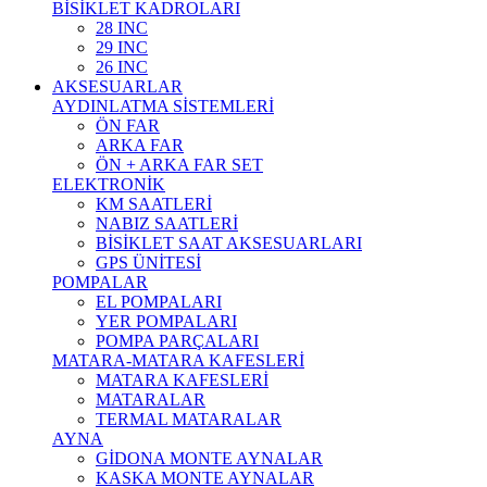
BİSİKLET KADROLARI
28 INC
29 INC
26 INC
AKSESUARLAR
AYDINLATMA SİSTEMLERİ
ÖN FAR
ARKA FAR
ÖN + ARKA FAR SET
ELEKTRONİK
KM SAATLERİ
NABIZ SAATLERİ
BİSİKLET SAAT AKSESUARLARI
GPS ÜNİTESİ
POMPALAR
EL POMPALARI
YER POMPALARI
POMPA PARÇALARI
MATARA-MATARA KAFESLERİ
MATARA KAFESLERİ
MATARALAR
TERMAL MATARALAR
AYNA
GİDONA MONTE AYNALAR
KASKA MONTE AYNALAR