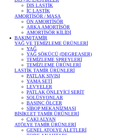
DIŞ LASTİK
İÇ LASTİK
AMORTİSÖR / MAŞA
ÖN AMORTİSÖR
ARKA AMORTİSÖR
AMORTİSÖR KİLİDİ
BAKIM/TAMİR
YAĞ VE TEMİZLEME ÜRÜNLERİ
YAĞ
YAĞ SÖKÜCÜ (DEGREASER)
TEMİZLEME SPREYLERİ
TEMİZLEME ÜRÜNLERİ
LASTİK TAMİR ÜRÜNLERİ
PATLAK SIVISI
YAMA SETİ
LEVYELER
PATLAK ÖNLEYİCİ ŞERİT
SOLÜSYONLAR
BASINÇ ÖLÇER
SİBOP MEKANİZMASI
BİSİKLET TAMİR ÜRÜNLERİ
ÇAKI ALYAN
ATÖLYE TAMİR ÜRÜNLERİ
GENEL ATOLYE ALETLERİ