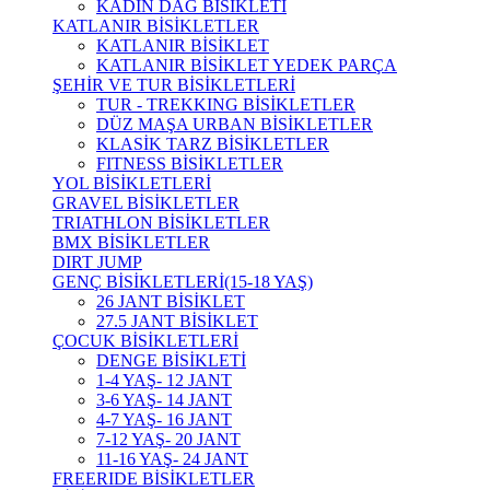
KADIN DAĞ BİSİKLETİ
KATLANIR BİSİKLETLER
KATLANIR BİSİKLET
KATLANIR BİSİKLET YEDEK PARÇA
ŞEHİR VE TUR BİSİKLETLERİ
TUR - TREKKING BİSİKLETLER
DÜZ MAŞA URBAN BİSİKLETLER
KLASİK TARZ BİSİKLETLER
FITNESS BİSİKLETLER
YOL BİSİKLETLERİ
GRAVEL BİSİKLETLER
TRIATHLON BİSİKLETLER
BMX BİSİKLETLER
DIRT JUMP
GENÇ BİSİKLETLERİ(15-18 YAŞ)
26 JANT BİSİKLET
27.5 JANT BİSİKLET
ÇOCUK BİSİKLETLERİ
DENGE BİSİKLETİ
1-4 YAŞ- 12 JANT
3-6 YAŞ- 14 JANT
4-7 YAŞ- 16 JANT
7-12 YAŞ- 20 JANT
11-16 YAŞ- 24 JANT
FREERIDE BİSİKLETLER