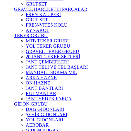
GRUPSET
GRAVEL HAREKETLİ PARÇALAR
FREN KALİPERİ
GRUP SET
FREN-VİTES KOLU
AYNAKOL
TEKER GRUBU
MTB TEKER GRUBU
YOL TEKER GRUBU
GRAVEL TEKER GRUBU
20 JANT TEKER SETLERİ
JANT ÇEMBERLERİ
JANT TELİ VE TEL BAŞLARI
MANDAL - SOKMA MİL
ARKA HAZNE
ÖN HAZNE
JANT BANTLARI
RULMANLAR
JANT YEDEK PARÇA
GİDON GRUBU
DAĞ GİDONLARI
ŞEHİR GİDONLARI
YOL GİDONLARI
AEROBAR
GİDON BOĞAZI