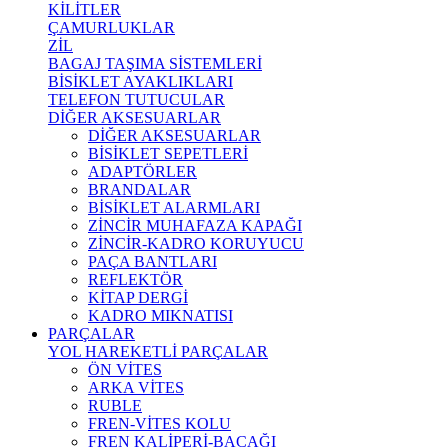
KİLİTLER
ÇAMURLUKLAR
ZİL
BAGAJ TAŞIMA SİSTEMLERİ
BİSİKLET AYAKLIKLARI
TELEFON TUTUCULAR
DİĞER AKSESUARLAR
DİĞER AKSESUARLAR
BİSİKLET SEPETLERİ
ADAPTÖRLER
BRANDALAR
BİSİKLET ALARMLARI
ZİNCİR MUHAFAZA KAPAĞI
ZİNCİR-KADRO KORUYUCU
PAÇA BANTLARI
REFLEKTÖR
KİTAP DERGİ
KADRO MIKNATISI
PARÇALAR
YOL HAREKETLİ PARÇALAR
ÖN VİTES
ARKA VİTES
RUBLE
FREN-VİTES KOLU
FREN KALİPERİ-BACAĞI