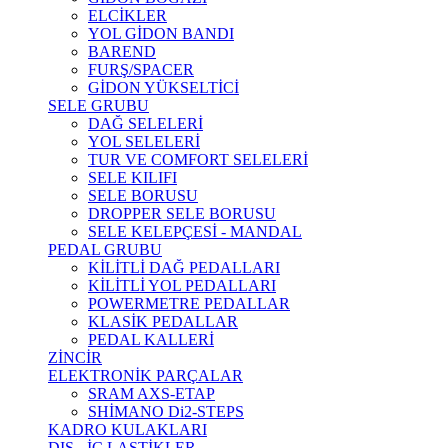
ELCİKLER
YOL GİDON BANDI
BAREND
FURŞ/SPACER
GİDON YÜKSELTİCİ
SELE GRUBU
DAĞ SELELERİ
YOL SELELERİ
TUR VE COMFORT SELELERİ
SELE KILIFI
SELE BORUSU
DROPPER SELE BORUSU
SELE KELEPÇESİ - MANDAL
PEDAL GRUBU
KİLİTLİ DAĞ PEDALLARI
KİLİTLİ YOL PEDALLARI
POWERMETRE PEDALLAR
KLASİK PEDALLAR
PEDAL KALLERİ
ZİNCİR
ELEKTRONİK PARÇALAR
SRAM AXS-ETAP
SHİMANO Di2-STEPS
KADRO KULAKLARI
DIŞ - İÇ LASTİKLER