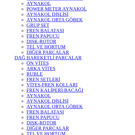
AYNAKOL
POWER METER AYNAKOL
AYNAKOL DİŞLİSİ
AYNAKOL ORTA GÖBEK
GRUP SET
FREN BALATASI
FREN PAPUCU
DISK-ROTOR
TEL VE HORTUM
DİĞER PARÇALAR
DAĞ HAREKETLİ PARÇALAR
ÖN VİTES
ARKA VİTES
RUBLE
FREN SETLERİ
VİTES-FREN KOLLARI
FREN KALİPERİ-BACAĞI
AYNAKOL
AYNAKOL DİŞLİSİ
AYNAKOL ORTA GÖBEK
FREN BALATASI
FREN PAPUCU
DISK-ROTOR
DİĞER PARÇALAR
TEL VE HORTUM