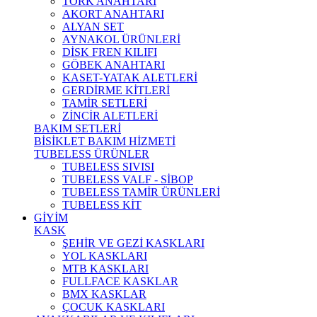
TORK ANAHTARI
AKORT ANAHTARI
ALYAN SET
AYNAKOL ÜRÜNLERİ
DİSK FREN KILIFI
GÖBEK ANAHTARI
KASET-YATAK ALETLERİ
GERDİRME KİTLERİ
TAMİR SETLERİ
ZİNCİR ALETLERİ
BAKIM SETLERİ
BİSİKLET BAKIM HİZMETİ
TUBELESS ÜRÜNLER
TUBELESS SIVISI
TUBELESS VALF - SİBOP
TUBELESS TAMİR ÜRÜNLERİ
TUBELESS KİT
GİYİM
KASK
ŞEHİR VE GEZİ KASKLARI
YOL KASKLARI
MTB KASKLARI
FULLFACE KASKLAR
BMX KASKLAR
ÇOCUK KASKLARI