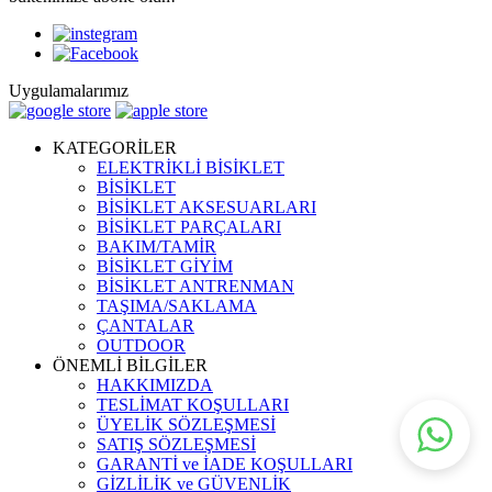
Uygulamalarımız
KATEGORİLER
ELEKTRİKLİ BİSİKLET
BİSİKLET
BİSİKLET AKSESUARLARI
BİSİKLET PARÇALARI
BAKIM/TAMİR
BİSİKLET GİYİM
BİSİKLET ANTRENMAN
TAŞIMA/SAKLAMA
ÇANTALAR
OUTDOOR
ÖNEMLİ BİLGİLER
HAKKIMIZDA
TESLİMAT KOŞULLARI
ÜYELİK SÖZLEŞMESİ
SATIŞ SÖZLEŞMESİ
GARANTİ ve İADE KOŞULLARI
GİZLİLİK ve GÜVENLİK