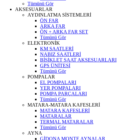
Tümünü Gör
AKSESUARLAR
AYDINLATMA SİSTEMLERİ
ÖN FAR
ARKA FAR
ÖN + ARKA FAR SET
Tümünü Gör
ELEKTRONİK
KM SAATLERİ
NABIZ SAATLERİ
BİSİKLET SAAT AKSESUARLARI
GPS ÜNİTESİ
Tümünü Gör
POMPALAR
EL POMPALARI
YER POMPALARI
POMPA PARÇALARI
Tümünü Gör
MATARA-MATARA KAFESLERİ
MATARA KAFESLERİ
MATARALAR
TERMAL MATARALAR
Tümünü Gör
AYNA
GİDONA MONTE AYNALAR