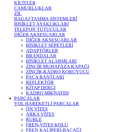
KİLİTLER
ÇAMURLUKLAR
ZİL
BAGAJ TAŞIMA SİSTEMLERİ
BİSİKLET AYAKLIKLARI
TELEFON TUTUCULAR
DİĞER AKSESUARLAR
DİĞER AKSESUARLAR
BİSİKLET SEPETLERİ
ADAPTÖRLER
BRANDALAR
BİSİKLET ALARMLARI
ZİNCİR MUHAFAZA KAPAĞI
ZİNCİR-KADRO KORUYUCU
PAÇA BANTLARI
REFLEKTÖR
KİTAP DERGİ
KADRO MIKNATISI
PARÇALAR
YOL HAREKETLİ PARÇALAR
ÖN VİTES
ARKA VİTES
RUBLE
FREN-VİTES KOLU
FREN KALİPERİ-BACAĞI