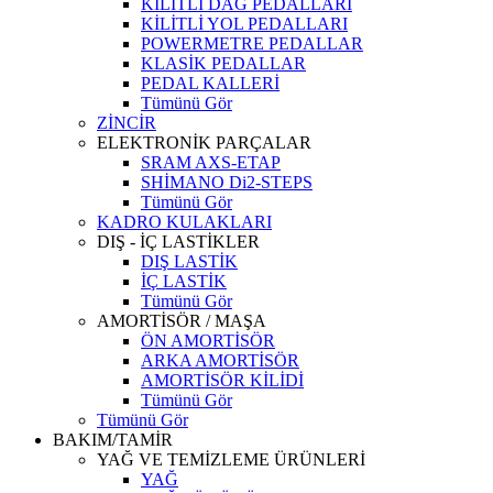
KİLİTLİ DAĞ PEDALLARI
KİLİTLİ YOL PEDALLARI
POWERMETRE PEDALLAR
KLASİK PEDALLAR
PEDAL KALLERİ
Tümünü Gör
ZİNCİR
ELEKTRONİK PARÇALAR
SRAM AXS-ETAP
SHİMANO Di2-STEPS
Tümünü Gör
KADRO KULAKLARI
DIŞ - İÇ LASTİKLER
DIŞ LASTİK
İÇ LASTİK
Tümünü Gör
AMORTİSÖR / MAŞA
ÖN AMORTİSÖR
ARKA AMORTİSÖR
AMORTİSÖR KİLİDİ
Tümünü Gör
Tümünü Gör
BAKIM/TAMİR
YAĞ VE TEMİZLEME ÜRÜNLERİ
YAĞ