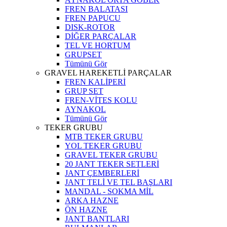
FREN BALATASI
FREN PAPUCU
DISK-ROTOR
DİĞER PARÇALAR
TEL VE HORTUM
GRUPSET
Tümünü Gör
GRAVEL HAREKETLİ PARÇALAR
FREN KALİPERİ
GRUP SET
FREN-VİTES KOLU
AYNAKOL
Tümünü Gör
TEKER GRUBU
MTB TEKER GRUBU
YOL TEKER GRUBU
GRAVEL TEKER GRUBU
20 JANT TEKER SETLERİ
JANT ÇEMBERLERİ
JANT TELİ VE TEL BAŞLARI
MANDAL - SOKMA MİL
ARKA HAZNE
ÖN HAZNE
JANT BANTLARI