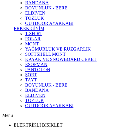
BANDANA
BOYUNLUK - BERE
ELDİVEN
TOZLUK
OUTDOOR AYAKKABI
ERKEK GİYİM
T-SHIRT
POLAR
MONT
YAĞMURLUK VE RÜZGARLIK
SOFTSHELL MONT
KAYAK VE SNOWBOARD CEKET
EŞOFMAN
PANTOLON
ŞORT
TAYT
BOYUNLUK - BERE
BANDANA
ELDİVEN
TOZLUK
OUTDOOR AYAKKABI
Menü
ELEKTRİKLİ BİSİKLET