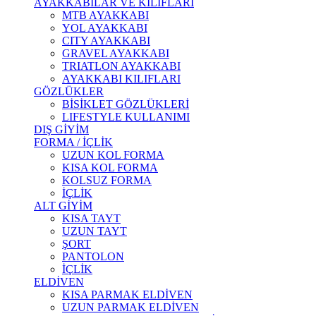
AYAKKABILAR VE KILIFLARI
MTB AYAKKABI
YOL AYAKKABI
CITY AYAKKABI
GRAVEL AYAKKABI
TRIATLON AYAKKABI
AYAKKABI KILIFLARI
GÖZLÜKLER
BİSİKLET GÖZLÜKLERİ
LIFESTYLE KULLANIMI
DIŞ GİYİM
FORMA / İÇLİK
UZUN KOL FORMA
KISA KOL FORMA
KOLSUZ FORMA
İÇLİK
ALT GİYİM
KISA TAYT
UZUN TAYT
ŞORT
PANTOLON
İÇLİK
ELDİVEN
KISA PARMAK ELDİVEN
UZUN PARMAK ELDİVEN