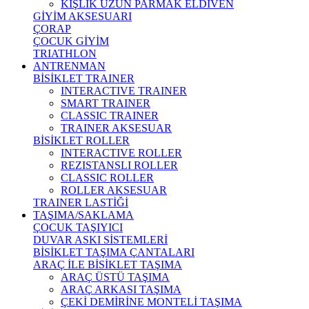
KIŞLIK UZUN PARMAK ELDİVEN
GİYİM AKSESUARI
ÇORAP
ÇOCUK GİYİM
TRIATHLON
ANTRENMAN
BİSİKLET TRAINER
INTERACTIVE TRAINER
SMART TRAINER
CLASSIC TRAINER
TRAINER AKSESUAR
BİSİKLET ROLLER
INTERACTIVE ROLLER
REZISTANSLI ROLLER
CLASSIC ROLLER
ROLLER AKSESUAR
TRAINER LASTİĞİ
TAŞIMA/SAKLAMA
ÇOCUK TAŞIYICI
DUVAR ASKI SİSTEMLERİ
BİSİKLET TAŞIMA ÇANTALARI
ARAÇ İLE BİSİKLET TAŞIMA
ARAÇ ÜSTÜ TAŞIMA
ARAÇ ARKASI TAŞIMA
ÇEKİ DEMİRİNE MONTELİ TAŞIMA