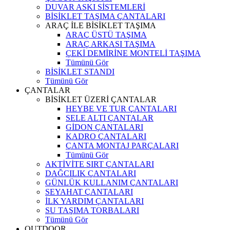
DUVAR ASKI SİSTEMLERİ
BİSİKLET TAŞIMA ÇANTALARI
ARAÇ İLE BİSİKLET TAŞIMA
ARAÇ ÜSTÜ TAŞIMA
ARAÇ ARKASI TAŞIMA
ÇEKİ DEMİRİNE MONTELİ TAŞIMA
Tümünü Gör
BİSİKLET STANDI
Tümünü Gör
ÇANTALAR
BİSİKLET ÜZERİ ÇANTALAR
HEYBE VE TUR ÇANTALARI
SELE ALTI ÇANTALAR
GİDON ÇANTALARI
KADRO ÇANTALARI
ÇANTA MONTAJ PARÇALARI
Tümünü Gör
AKTİVİTE SIRT ÇANTALARI
DAĞCILIK ÇANTALARI
GÜNLÜK KULLANIM ÇANTALARI
SEYAHAT ÇANTALARI
İLK YARDIM ÇANTALARI
SU TAŞIMA TORBALARI
Tümünü Gör
OUTDOOR