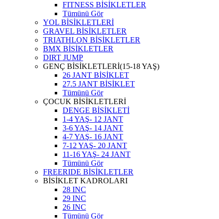
FITNESS BİSİKLETLER
Tümünü Gör
YOL BİSİKLETLERİ
GRAVEL BİSİKLETLER
TRIATHLON BİSİKLETLER
BMX BİSİKLETLER
DIRT JUMP
GENÇ BİSİKLETLERİ(15-18 YAŞ)
26 JANT BİSİKLET
27.5 JANT BİSİKLET
Tümünü Gör
ÇOCUK BİSİKLETLERİ
DENGE BİSİKLETİ
1-4 YAŞ- 12 JANT
3-6 YAŞ- 14 JANT
4-7 YAŞ- 16 JANT
7-12 YAŞ- 20 JANT
11-16 YAŞ- 24 JANT
Tümünü Gör
FREERIDE BİSİKLETLER
BİSİKLET KADROLARI
28 INC
29 INC
26 INC
Tümünü Gör