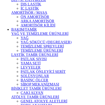
DIŞ LASTİK
İÇ LASTİK
AMORTİSÖR / MAŞA
ÖN AMORTİSÖR
ARKA AMORTİSÖR
AMORTİSÖR KİLİDİ
BAKIM/TAMİR
YAĞ VE TEMİZLEME ÜRÜNLERİ
YAĞ
YAĞ SÖKÜCÜ (DEGREASER)
TEMİZLEME SPREYLERİ
TEMİZLEME ÜRÜNLERİ
LASTİK TAMİR ÜRÜNLERİ
PATLAK SIVISI
YAMA SETİ
LEVYELER
PATLAK ÖNLEYİCİ ŞERİT
SOLÜSYONLAR
BASINÇ ÖLÇER
SİBOP MEKANİZMASI
BİSİKLET TAMİR ÜRÜNLERİ
ÇAKI ALYAN
ATÖLYE TAMİR ÜRÜNLERİ
GENEL ATOLYE ALETLERİ