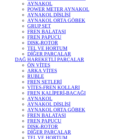
AYNAKOL
POWER METER AYNAKOL
AYNAKOL DİŞLİSİ
AYNAKOL ORTA GÖBEK
GRUP SET
FREN BALATASI
FREN PAPUCU
DISK-ROTOR
TEL VE HORTUM
DİĞER PARÇALAR
DAĞ HAREKETLİ PARÇALAR
ÖN VİTES
ARKA VİTES
RUBLE
FREN SETLERİ
VİTES-FREN KOLLARI
FREN KALİPERİ-BACAĞI
AYNAKOL
AYNAKOL DİŞLİSİ
AYNAKOL ORTA GÖBEK
FREN BALATASI
FREN PAPUCU
DISK-ROTOR
DİĞER PARÇALAR
TEL VE HORTUM