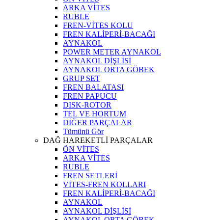
ARKA VİTES
RUBLE
FREN-VİTES KOLU
FREN KALİPERİ-BACAĞI
AYNAKOL
POWER METER AYNAKOL
AYNAKOL DİŞLİSİ
AYNAKOL ORTA GÖBEK
GRUP SET
FREN BALATASI
FREN PAPUCU
DISK-ROTOR
TEL VE HORTUM
DİĞER PARÇALAR
Tümünü Gör
DAĞ HAREKETLİ PARÇALAR
ÖN VİTES
ARKA VİTES
RUBLE
FREN SETLERİ
VİTES-FREN KOLLARI
FREN KALİPERİ-BACAĞI
AYNAKOL
AYNAKOL DİŞLİSİ
AYNAKOL ORTA GÖBEK