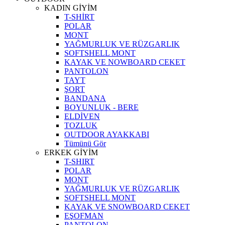
KADIN GİYİM
T-SHİRT
POLAR
MONT
YAĞMURLUK VE RÜZGARLIK
SOFTSHELL MONT
KAYAK VE NOWBOARD CEKET
PANTOLON
TAYT
ŞORT
BANDANA
BOYUNLUK - BERE
ELDİVEN
TOZLUK
OUTDOOR AYAKKABI
Tümünü Gör
ERKEK GİYİM
T-SHIRT
POLAR
MONT
YAĞMURLUK VE RÜZGARLIK
SOFTSHELL MONT
KAYAK VE SNOWBOARD CEKET
EŞOFMAN
PANTOLON