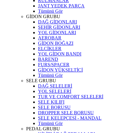
RULMANLAR
JANT YEDEK PARÇA
Tümünü Gör
GİDON GRUBU
DAĞ GİDONLARI
ŞEHİR GİDONLARI
YOL GİDONLARI
AEROBAR
GİDON BOĞAZI
ELCİKLER
YOL GİDON BANDI
BAREND
FURŞ/SPACER
GİDON YÜKSELTİCİ
Tümünü Gör
SELE GRUBU
DAĞ SELELERİ
YOL SELELERİ
TUR VE COMFORT SELELERİ
SELE KILIFI
SELE BORUSU
DROPPER SELE BORUSU
SELE KELEPÇESİ - MANDAL
Tümünü Gör
PEDAL GRUBU