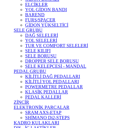
ELCİKLER
YOL GİDON BANDI
BAREND
FURŞ/SPACER
GİDON YÜKSELTİCİ
SELE GRUBU
DAĞ SELELERİ
YOL SELELERİ
TUR VE COMFORT SELELERİ
SELE KILIFI
SELE BORUSU
DROPPER SELE BORUSU
SELE KELEPÇESİ - MANDAL
PEDAL GRUBU
KİLİTLİ DAĞ PEDALLARI
KİLİTLİ YOL PEDALLARI
POWERMETRE PEDALLAR
KLASİK PEDALLAR
PEDAL KALLERİ
ZİNCİR
ELEKTRONİK PARÇALAR
SRAM AXS-ETAP
SHİMANO Di2-STEPS
KADRO KULAKLARI
DIŞ - İÇ LASTİKLER