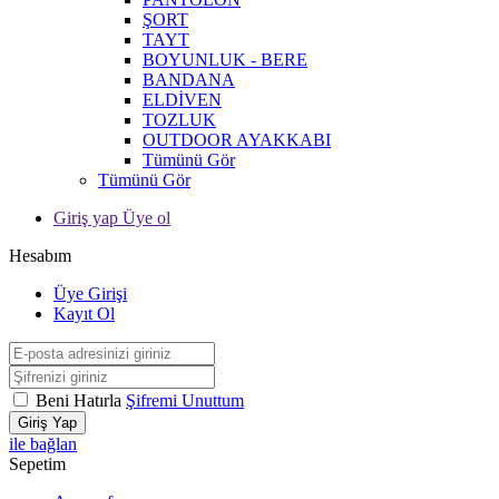
ŞORT
TAYT
BOYUNLUK - BERE
BANDANA
ELDİVEN
TOZLUK
OUTDOOR AYAKKABI
Tümünü Gör
Tümünü Gör
Giriş yap Üye ol
Hesabım
Üye Girişi
Kayıt Ol
Beni Hatırla
Şifremi Unuttum
Giriş Yap
ile bağlan
Sepetim