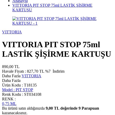
Anasayfa
VITTORIA PIT STOP 75ml LASTİK ŞİŞİRME
KARTUŞU
VITTORIA
VITTORIA PIT STOP 75ml
LASTİK ŞİŞİRME KARTUŞU
890,00
TL
Havale Fiyatı :
827,70
TL
%7
İndirim
Daha Fazla
VITTORIA
Daha Fazla
Ürün Kodu :
T18135
Model :
PIT STOP
Renk Kodu :
ST034108
RENK :
0,75 ML
Bu ürünü satın aldığınızda
9,00
TL değerinde
9
Parapuan
kazanacaksınız.