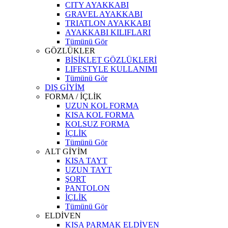
CITY AYAKKABI
GRAVEL AYAKKABI
TRIATLON AYAKKABI
AYAKKABI KILIFLARI
Tümünü Gör
GÖZLÜKLER
BİSİKLET GÖZLÜKLERİ
LIFESTYLE KULLANIMI
Tümünü Gör
DIŞ GİYİM
FORMA / İÇLİK
UZUN KOL FORMA
KISA KOL FORMA
KOLSUZ FORMA
İÇLİK
Tümünü Gör
ALT GİYİM
KISA TAYT
UZUN TAYT
ŞORT
PANTOLON
İÇLİK
Tümünü Gör
ELDİVEN
KISA PARMAK ELDİVEN