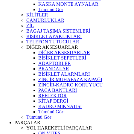
KASKA MONTE AYNALAR
Tümünü Gör
KİLİTLER
ÇAMURLUKLAR
ZİL
BAGAJ TAŞIMA SİSTEMLERİ
BİSİKLET AYAKLIKLARI
TELEFON TUTUCULAR
DİĞER AKSESUARLAR
DİĞER AKSESUARLAR
BİSİKLET SEPETLERİ
ADAPTÖRLER
BRANDALAR
BİSİKLET ALARMLARI
ZİNCİR MUHAFAZA KAPAĞI
ZİNCİR-KADRO KORUYUCU
PAÇA BANTLARI
REFLEKTÖR
KİTAP DERGİ
KADRO MIKNATISI
Tümünü Gör
Tümünü Gör
PARÇALAR
YOL HAREKETLİ PARÇALAR
ÖN VİTES