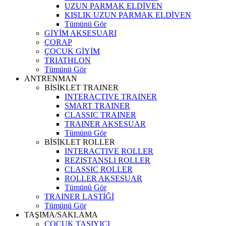
UZUN PARMAK ELDİVEN
KIŞLIK UZUN PARMAK ELDİVEN
Tümünü Gör
GİYİM AKSESUARI
ÇORAP
ÇOCUK GİYİM
TRIATHLON
Tümünü Gör
ANTRENMAN
BİSİKLET TRAINER
INTERACTIVE TRAINER
SMART TRAINER
CLASSIC TRAINER
TRAINER AKSESUAR
Tümünü Gör
BİSİKLET ROLLER
INTERACTIVE ROLLER
REZISTANSLI ROLLER
CLASSIC ROLLER
ROLLER AKSESUAR
Tümünü Gör
TRAINER LASTİĞİ
Tümünü Gör
TAŞIMA/SAKLAMA
ÇOCUK TAŞIYICI