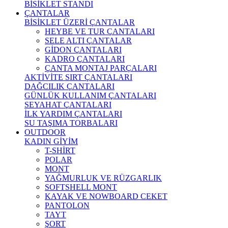
BİSİKLET STANDI
ÇANTALAR
BİSİKLET ÜZERİ ÇANTALAR
HEYBE VE TUR ÇANTALARI
SELE ALTI ÇANTALAR
GİDON ÇANTALARI
KADRO ÇANTALARI
ÇANTA MONTAJ PARÇALARI
AKTİVİTE SIRT ÇANTALARI
DAĞCILIK ÇANTALARI
GÜNLÜK KULLANIM ÇANTALARI
SEYAHAT ÇANTALARI
İLK YARDIM ÇANTALARI
SU TAŞIMA TORBALARI
OUTDOOR
KADIN GİYİM
T-SHİRT
POLAR
MONT
YAĞMURLUK VE RÜZGARLIK
SOFTSHELL MONT
KAYAK VE NOWBOARD CEKET
PANTOLON
TAYT
ŞORT