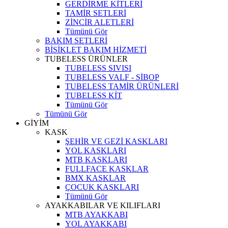
GERDİRME KİTLERİ
TAMİR SETLERİ
ZİNCİR ALETLERİ
Tümünü Gör
BAKIM SETLERİ
BİSİKLET BAKIM HİZMETİ
TUBELESS ÜRÜNLER
TUBELESS SIVISI
TUBELESS VALF - SİBOP
TUBELESS TAMİR ÜRÜNLERİ
TUBELESS KİT
Tümünü Gör
Tümünü Gör
GİYİM
KASK
ŞEHİR VE GEZİ KASKLARI
YOL KASKLARI
MTB KASKLARI
FULLFACE KASKLAR
BMX KASKLAR
ÇOCUK KASKLARI
Tümünü Gör
AYAKKABILAR VE KILIFLARI
MTB AYAKKABI
YOL AYAKKABI