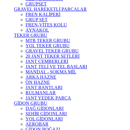
GRUPSET
GRAVEL HAREKETLİ PARÇALAR
FREN KALİPERİ
GRUP SET
FREN-VİTES KOLU
AYNAKOL
TEKER GRUBU
MTB TEKER GRUBU
YOL TEKER GRUBU
GRAVEL TEKER GRUBU
20 JANT TEKER SETLERİ
JANT ÇEMBERLERİ
JANT TELİ VE TEL BAŞLARI
MANDAL - SOKMA MİL
ARKA HAZNE
ÖN HAZNE
JANT BANTLARI
RULMANLAR
JANT YEDEK PARÇA
GİDON GRUBU
DAĞ GİDONLARI
ŞEHİR GİDONLARI
YOL GİDONLARI
AEROBAR
GİDON BOĞAZI