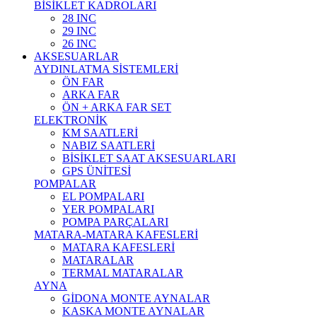
BİSİKLET KADROLARI
28 INC
29 INC
26 INC
AKSESUARLAR
AYDINLATMA SİSTEMLERİ
ÖN FAR
ARKA FAR
ÖN + ARKA FAR SET
ELEKTRONİK
KM SAATLERİ
NABIZ SAATLERİ
BİSİKLET SAAT AKSESUARLARI
GPS ÜNİTESİ
POMPALAR
EL POMPALARI
YER POMPALARI
POMPA PARÇALARI
MATARA-MATARA KAFESLERİ
MATARA KAFESLERİ
MATARALAR
TERMAL MATARALAR
AYNA
GİDONA MONTE AYNALAR
KASKA MONTE AYNALAR