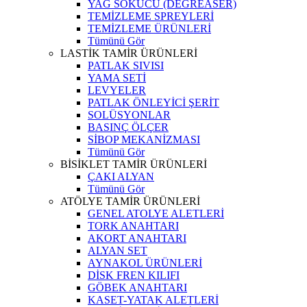
YAĞ SÖKÜCÜ (DEGREASER)
TEMİZLEME SPREYLERİ
TEMİZLEME ÜRÜNLERİ
Tümünü Gör
LASTİK TAMİR ÜRÜNLERİ
PATLAK SIVISI
YAMA SETİ
LEVYELER
PATLAK ÖNLEYİCİ ŞERİT
SOLÜSYONLAR
BASINÇ ÖLÇER
SİBOP MEKANİZMASI
Tümünü Gör
BİSİKLET TAMİR ÜRÜNLERİ
ÇAKI ALYAN
Tümünü Gör
ATÖLYE TAMİR ÜRÜNLERİ
GENEL ATOLYE ALETLERİ
TORK ANAHTARI
AKORT ANAHTARI
ALYAN SET
AYNAKOL ÜRÜNLERİ
DİSK FREN KILIFI
GÖBEK ANAHTARI
KASET-YATAK ALETLERİ