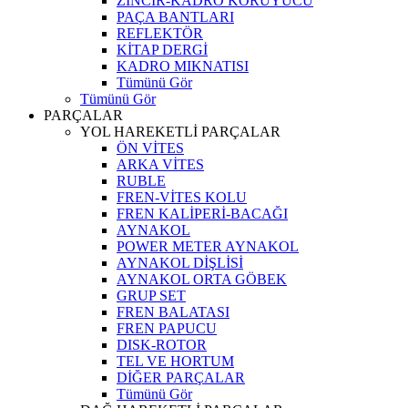
ZİNCİR-KADRO KORUYUCU
PAÇA BANTLARI
REFLEKTÖR
KİTAP DERGİ
KADRO MIKNATISI
Tümünü Gör
Tümünü Gör
PARÇALAR
YOL HAREKETLİ PARÇALAR
ÖN VİTES
ARKA VİTES
RUBLE
FREN-VİTES KOLU
FREN KALİPERİ-BACAĞI
AYNAKOL
POWER METER AYNAKOL
AYNAKOL DİŞLİSİ
AYNAKOL ORTA GÖBEK
GRUP SET
FREN BALATASI
FREN PAPUCU
DISK-ROTOR
TEL VE HORTUM
DİĞER PARÇALAR
Tümünü Gör