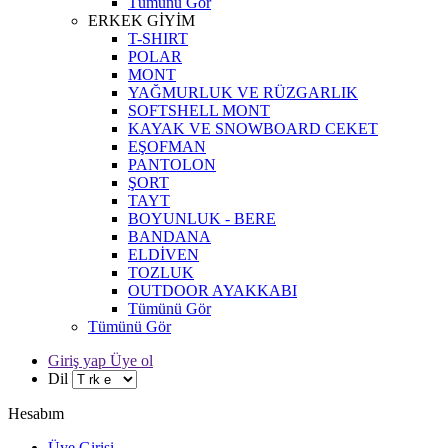
Tümünü Gör
ERKEK GİYİM
T-SHIRT
POLAR
MONT
YAĞMURLUK VE RÜZGARLIK
SOFTSHELL MONT
KAYAK VE SNOWBOARD CEKET
EŞOFMAN
PANTOLON
ŞORT
TAYT
BOYUNLUK - BERE
BANDANA
ELDİVEN
TOZLUK
OUTDOOR AYAKKABI
Tümünü Gör
Tümünü Gör
Giriş yap Üye ol
Dil
Hesabım
Üye Girişi