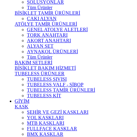
SOLÜSYONLAR
Tüm Ürünler
BİSİKLET TAMİR ÜRÜNLERİ
ÇAKI ALYAN
ATÖLYE TAMİR ÜRÜNLERİ
GENEL ATOLYE ALETLERİ
TORK ANAHTARI
AKORT ANAHTARI
ALYAN SET
AYNAKOL ÜRÜNLERİ
Tüm Ürünler
BAKIM SETLERİ
BİSİKLET BAKIM HİZMETİ
TUBELESS ÜRÜNLER
TUBELESS SIVISI
TUBELESS VALF - SİBOP
TUBELESS TAMİR ÜRÜNLERİ
TUBELESS KİT
GİYİM
KASK
ŞEHİR VE GEZİ KASKLARI
YOL KASKLARI
MTB KASKLARI
FULLFACE KASKLAR
BMX KASKLAR