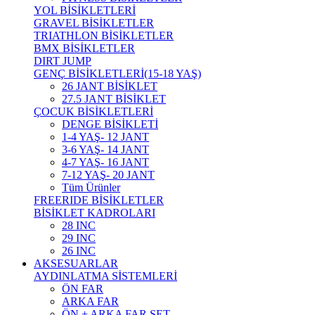
YOL BİSİKLETLERİ
GRAVEL BİSİKLETLER
TRIATHLON BİSİKLETLER
BMX BİSİKLETLER
DIRT JUMP
GENÇ BİSİKLETLERİ(15-18 YAŞ)
26 JANT BİSİKLET
27.5 JANT BİSİKLET
ÇOCUK BİSİKLETLERİ
DENGE BİSİKLETİ
1-4 YAŞ- 12 JANT
3-6 YAŞ- 14 JANT
4-7 YAŞ- 16 JANT
7-12 YAŞ- 20 JANT
Tüm Ürünler
FREERIDE BİSİKLETLER
BİSİKLET KADROLARI
28 INC
29 INC
26 INC
AKSESUARLAR
AYDINLATMA SİSTEMLERİ
ÖN FAR
ARKA FAR
ÖN + ARKA FAR SET