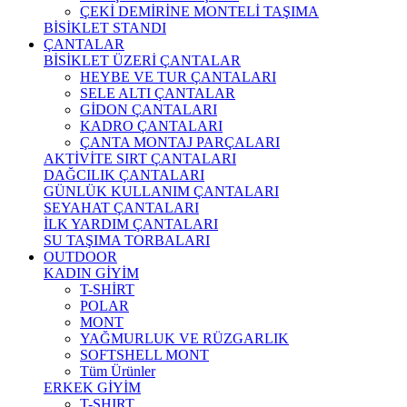
ÇEKİ DEMİRİNE MONTELİ TAŞIMA
BİSİKLET STANDI
ÇANTALAR
BİSİKLET ÜZERİ ÇANTALAR
HEYBE VE TUR ÇANTALARI
SELE ALTI ÇANTALAR
GİDON ÇANTALARI
KADRO ÇANTALARI
ÇANTA MONTAJ PARÇALARI
AKTİVİTE SIRT ÇANTALARI
DAĞCILIK ÇANTALARI
GÜNLÜK KULLANIM ÇANTALARI
SEYAHAT ÇANTALARI
İLK YARDIM ÇANTALARI
SU TAŞIMA TORBALARI
OUTDOOR
KADIN GİYİM
T-SHİRT
POLAR
MONT
YAĞMURLUK VE RÜZGARLIK
SOFTSHELL MONT
Tüm Ürünler
ERKEK GİYİM
T-SHIRT