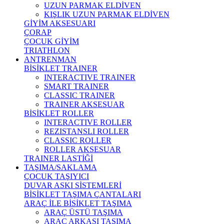
UZUN PARMAK ELDİVEN
KIŞLIK UZUN PARMAK ELDİVEN
GİYİM AKSESUARI
ÇORAP
ÇOCUK GİYİM
TRIATHLON
ANTRENMAN
BİSİKLET TRAINER
INTERACTIVE TRAINER
SMART TRAINER
CLASSIC TRAINER
TRAINER AKSESUAR
BİSİKLET ROLLER
INTERACTIVE ROLLER
REZISTANSLI ROLLER
CLASSIC ROLLER
ROLLER AKSESUAR
TRAINER LASTİĞİ
TAŞIMA/SAKLAMA
ÇOCUK TAŞIYICI
DUVAR ASKI SİSTEMLERİ
BİSİKLET TAŞIMA ÇANTALARI
ARAÇ İLE BİSİKLET TAŞIMA
ARAÇ ÜSTÜ TAŞIMA
ARAÇ ARKASI TAŞIMA