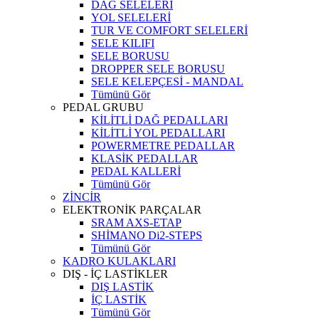
DAĞ SELELERİ
YOL SELELERİ
TUR VE COMFORT SELELERİ
SELE KILIFI
SELE BORUSU
DROPPER SELE BORUSU
SELE KELEPÇESİ - MANDAL
Tümünü Gör
PEDAL GRUBU
KİLİTLİ DAĞ PEDALLARI
KİLİTLİ YOL PEDALLARI
POWERMETRE PEDALLAR
KLASİK PEDALLAR
PEDAL KALLERİ
Tümünü Gör
ZİNCİR
ELEKTRONİK PARÇALAR
SRAM AXS-ETAP
SHİMANO Di2-STEPS
Tümünü Gör
KADRO KULAKLARI
DIŞ - İÇ LASTİKLER
DIŞ LASTİK
İÇ LASTİK
Tümünü Gör