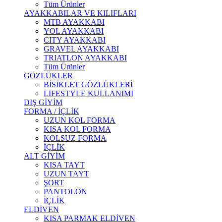
Tüm Ürünler
AYAKKABILAR VE KILIFLARI
MTB AYAKKABI
YOL AYAKKABI
CITY AYAKKABI
GRAVEL AYAKKABI
TRIATLON AYAKKABI
Tüm Ürünler
GÖZLÜKLER
BİSİKLET GÖZLÜKLERİ
LIFESTYLE KULLANIMI
DIŞ GİYİM
FORMA / İÇLİK
UZUN KOL FORMA
KISA KOL FORMA
KOLSUZ FORMA
İÇLİK
ALT GİYİM
KISA TAYT
UZUN TAYT
ŞORT
PANTOLON
İÇLİK
ELDİVEN
KISA PARMAK ELDİVEN