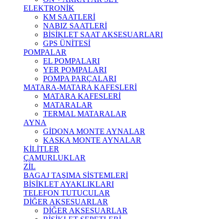
ELEKTRONİK
KM SAATLERİ
NABIZ SAATLERİ
BİSİKLET SAAT AKSESUARLARI
GPS ÜNİTESİ
POMPALAR
EL POMPALARI
YER POMPALARI
POMPA PARÇALARI
MATARA-MATARA KAFESLERİ
MATARA KAFESLERİ
MATARALAR
TERMAL MATARALAR
AYNA
GİDONA MONTE AYNALAR
KASKA MONTE AYNALAR
KİLİTLER
ÇAMURLUKLAR
ZİL
BAGAJ TAŞIMA SİSTEMLERİ
BİSİKLET AYAKLIKLARI
TELEFON TUTUCULAR
DİĞER AKSESUARLAR
DİĞER AKSESUARLAR