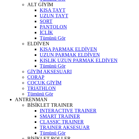
ALT GİYİM
KISA TAYT
UZUN TAYT
ŞORT
PANTOLON
İÇLİK
Tümünü Gör
ELDİVEN
KISA PARMAK ELDİVEN
UZUN PARMAK ELDİVEN
KIŞLIK UZUN PARMAK ELDİVEN
Tümünü Gör
GİYİM AKSESUARI
ÇORAP
ÇOCUK GİYİM
TRIATHLON
Tümünü Gör
ANTRENMAN
BİSİKLET TRAINER
INTERACTIVE TRAINER
SMART TRAINER
CLASSIC TRAINER
TRAINER AKSESUAR
Tümünü Gör
BİSİKLET ROLLER