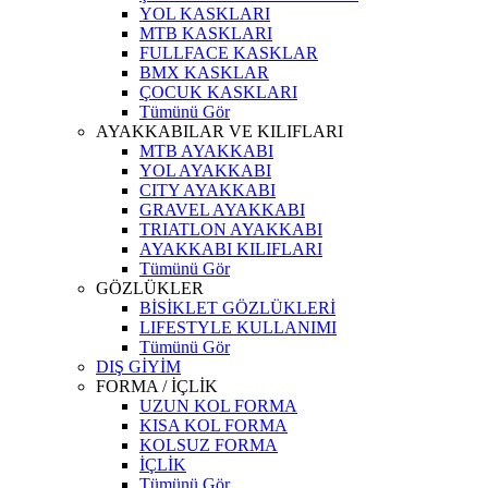
YOL KASKLARI
MTB KASKLARI
FULLFACE KASKLAR
BMX KASKLAR
ÇOCUK KASKLARI
Tümünü Gör
AYAKKABILAR VE KILIFLARI
MTB AYAKKABI
YOL AYAKKABI
CITY AYAKKABI
GRAVEL AYAKKABI
TRIATLON AYAKKABI
AYAKKABI KILIFLARI
Tümünü Gör
GÖZLÜKLER
BİSİKLET GÖZLÜKLERİ
LIFESTYLE KULLANIMI
Tümünü Gör
DIŞ GİYİM
FORMA / İÇLİK
UZUN KOL FORMA
KISA KOL FORMA
KOLSUZ FORMA
İÇLİK
Tümünü Gör