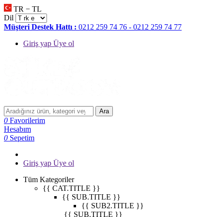
TR − TL
Dil
Müşteri Destek Hattı :
0212 259 74 76 - 0212 259 74 77
Giriş yap Üye ol
Ara
0
Favorilerim
Hesabım
0
Sepetim
Giriş yap Üye ol
Tüm Kategoriler
{{ CAT.TITLE }}
{{ SUB.TITLE }}
{{ SUB2.TITLE }}
{{ SUB.TITLE }}