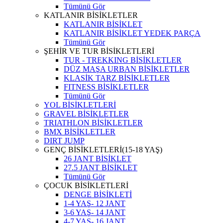
Tümünü Gör
KATLANIR BİSİKLETLER
KATLANIR BİSİKLET
KATLANIR BİSİKLET YEDEK PARÇA
Tümünü Gör
ŞEHİR VE TUR BİSİKLETLERİ
TUR - TREKKING BİSİKLETLER
DÜZ MAŞA URBAN BİSİKLETLER
KLASİK TARZ BİSİKLETLER
FITNESS BİSİKLETLER
Tümünü Gör
YOL BİSİKLETLERİ
GRAVEL BİSİKLETLER
TRIATHLON BİSİKLETLER
BMX BİSİKLETLER
DIRT JUMP
GENÇ BİSİKLETLERİ(15-18 YAŞ)
26 JANT BİSİKLET
27.5 JANT BİSİKLET
Tümünü Gör
ÇOCUK BİSİKLETLERİ
DENGE BİSİKLETİ
1-4 YAŞ- 12 JANT
3-6 YAŞ- 14 JANT
4-7 YAŞ- 16 JANT