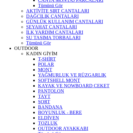
ÇANTA MONTAJ PARÇALARI
Tümünü Gör
AKTİVİTE SIRT ÇANTALARI
DAĞCILIK ÇANTALARI
GÜNLÜK KULLANIM ÇANTALARI
SEYAHAT ÇANTALARI
İLK YARDIM ÇANTALARI
SU TAŞIMA TORBALARI
Tümünü Gör
OUTDOOR
KADIN GİYİM
T-SHİRT
POLAR
MONT
YAĞMURLUK VE RÜZGARLIK
SOFTSHELL MONT
KAYAK VE NOWBOARD CEKET
PANTOLON
TAYT
ŞORT
BANDANA
BOYUNLUK - BERE
ELDİVEN
TOZLUK
OUTDOOR AYAKKABI