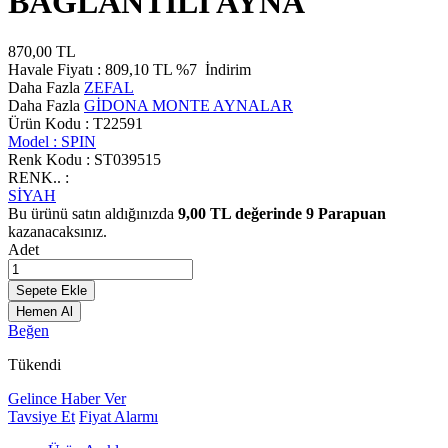
BAĞLANTILI AYNA
870,00
TL
Havale Fiyatı :
809,10
TL
%7
İndirim
Daha Fazla
ZEFAL
Daha Fazla
GİDONA MONTE AYNALAR
Ürün Kodu :
T22591
Model :
SPIN
Renk Kodu :
ST039515
RENK.. :
SİYAH
Bu ürünü satın aldığınızda
9,00
TL değerinde
9
Parapuan
kazanacaksınız.
Adet
Sepete Ekle
Hemen Al
Beğen
Tükendi
Gelince Haber Ver
Tavsiye Et
Fiyat Alarmı