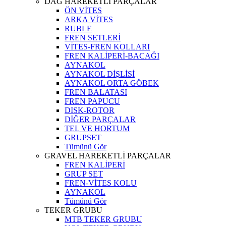
DAĞ HAREKETLİ PARÇALAR
ÖN VİTES
ARKA VİTES
RUBLE
FREN SETLERİ
VİTES-FREN KOLLARI
FREN KALİPERİ-BACAĞI
AYNAKOL
AYNAKOL DİŞLİSİ
AYNAKOL ORTA GÖBEK
FREN BALATASI
FREN PAPUCU
DISK-ROTOR
DİĞER PARÇALAR
TEL VE HORTUM
GRUPSET
Tümünü Gör
GRAVEL HAREKETLİ PARÇALAR
FREN KALİPERİ
GRUP SET
FREN-VİTES KOLU
AYNAKOL
Tümünü Gör
TEKER GRUBU
MTB TEKER GRUBU