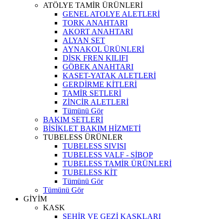
ATÖLYE TAMİR ÜRÜNLERİ
GENEL ATOLYE ALETLERİ
TORK ANAHTARI
AKORT ANAHTARI
ALYAN SET
AYNAKOL ÜRÜNLERİ
DİSK FREN KILIFI
GÖBEK ANAHTARI
KASET-YATAK ALETLERİ
GERDİRME KİTLERİ
TAMİR SETLERİ
ZİNCİR ALETLERİ
Tümünü Gör
BAKIM SETLERİ
BİSİKLET BAKIM HİZMETİ
TUBELESS ÜRÜNLER
TUBELESS SIVISI
TUBELESS VALF - SİBOP
TUBELESS TAMİR ÜRÜNLERİ
TUBELESS KİT
Tümünü Gör
Tümünü Gör
GİYİM
KASK
ŞEHİR VE GEZİ KASKLARI