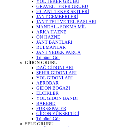
YOL TEKER GRUBU
GRAVEL TEKER GRUBU
20 JANT TEKER SETLERİ
JANT ÇEMBERLERİ
JANT TELİ VE TEL BAŞLARI
MANDAL - SOKMA MİL
ARKA HAZNE
ÖN HAZNE
JANT BANTLARI
RULMANLAR
JANT YEDEK PARÇA
Tümünü Gör
GİDON GRUBU
DAĞ GİDONLARI
ŞEHİR GİDONLARI
YOL GİDONLARI
AEROBAR
GİDON BOĞAZI
ELCİKLER
YOL GİDON BANDI
BAREND
FURŞ/SPACER
GİDON YÜKSELTİCİ
Tümünü Gör
SELE GRUBU