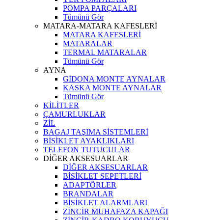
POMPA PARÇALARI
Tümünü Gör
MATARA-MATARA KAFESLERİ
MATARA KAFESLERİ
MATARALAR
TERMAL MATARALAR
Tümünü Gör
AYNA
GİDONA MONTE AYNALAR
KASKA MONTE AYNALAR
Tümünü Gör
KİLİTLER
ÇAMURLUKLAR
ZİL
BAGAJ TAŞIMA SİSTEMLERİ
BİSİKLET AYAKLIKLARI
TELEFON TUTUCULAR
DİĞER AKSESUARLAR
DİĞER AKSESUARLAR
BİSİKLET SEPETLERİ
ADAPTÖRLER
BRANDALAR
BİSİKLET ALARMLARI
ZİNCİR MUHAFAZA KAPAĞI