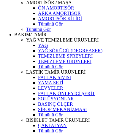
AMORTİSÖR / MAŞA
ÖN AMORTİSÖR
ARKA AMORTİSÖR
AMORTİSÖR KİLİDİ
Tümünü Gör
Tümünü Gör
BAKIM/TAMİR
YAĞ VE TEMİZLEME ÜRÜNLERİ
YAĞ
YAĞ SÖKÜCÜ (DEGREASER)
TEMİZLEME SPREYLERİ
TEMİZLEME ÜRÜNLERİ
Tümünü Gör
LASTİK TAMİR ÜRÜNLERİ
PATLAK SIVISI
YAMA SETİ
LEVYELER
PATLAK ÖNLEYİCİ ŞERİT
SOLÜSYONLAR
BASINÇ ÖLÇER
SİBOP MEKANİZMASI
Tümünü Gör
BİSİKLET TAMİR ÜRÜNLERİ
ÇAKI ALYAN
Tümünü Gör