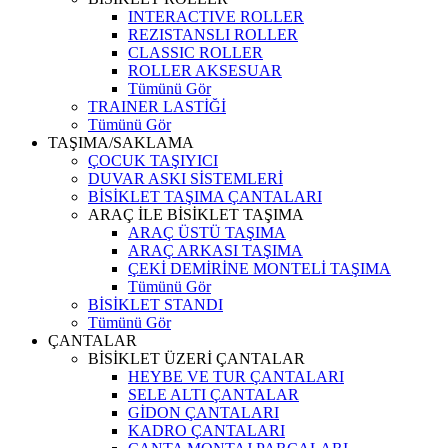
INTERACTIVE ROLLER
REZISTANSLI ROLLER
CLASSIC ROLLER
ROLLER AKSESUAR
Tümünü Gör
TRAINER LASTİĞİ
Tümünü Gör
TAŞIMA/SAKLAMA
ÇOCUK TAŞIYICI
DUVAR ASKI SİSTEMLERİ
BİSİKLET TAŞIMA ÇANTALARI
ARAÇ İLE BİSİKLET TAŞIMA
ARAÇ ÜSTÜ TAŞIMA
ARAÇ ARKASI TAŞIMA
ÇEKİ DEMİRİNE MONTELİ TAŞIMA
Tümünü Gör
BİSİKLET STANDI
Tümünü Gör
ÇANTALAR
BİSİKLET ÜZERİ ÇANTALAR
HEYBE VE TUR ÇANTALARI
SELE ALTI ÇANTALAR
GİDON ÇANTALARI
KADRO ÇANTALARI