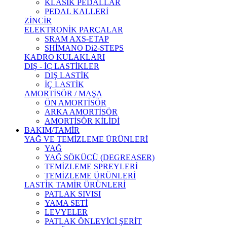
KLASİK PEDALLAR
PEDAL KALLERİ
ZİNCİR
ELEKTRONİK PARÇALAR
SRAM AXS-ETAP
SHİMANO Di2-STEPS
KADRO KULAKLARI
DIŞ - İÇ LASTİKLER
DIŞ LASTİK
İÇ LASTİK
AMORTİSÖR / MAŞA
ÖN AMORTİSÖR
ARKA AMORTİSÖR
AMORTİSÖR KİLİDİ
BAKIM/TAMİR
YAĞ VE TEMİZLEME ÜRÜNLERİ
YAĞ
YAĞ SÖKÜCÜ (DEGREASER)
TEMİZLEME SPREYLERİ
TEMİZLEME ÜRÜNLERİ
LASTİK TAMİR ÜRÜNLERİ
PATLAK SIVISI
YAMA SETİ
LEVYELER
PATLAK ÖNLEYİCİ ŞERİT