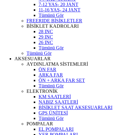
7-12 YAŞ- 20 JANT
11-16 YAŞ- 24 JANT
Tümünü Gör
FREERIDE BİSİKLETLER
BİSİKLET KADROLARI
28 INC
29 INC
26 INC
Tümünü Gör
Tümünü Gör
AKSESUARLAR
AYDINLATMA SİSTEMLERİ
ÖN FAR
ARKA FAR
ÖN + ARKA FAR SET
Tümünü Gör
ELEKTRONİK
KM SAATLERİ
NABIZ SAATLERİ
BİSİKLET SAAT AKSESUARLARI
GPS ÜNİTESİ
Tümünü Gör
POMPALAR
EL POMPALARI
YER POMPALARI