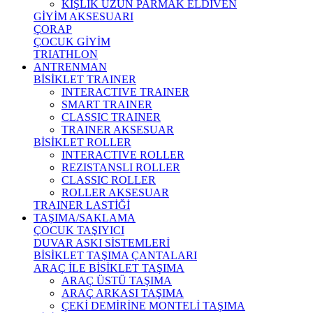
KIŞLIK UZUN PARMAK ELDİVEN
GİYİM AKSESUARI
ÇORAP
ÇOCUK GİYİM
TRIATHLON
ANTRENMAN
BİSİKLET TRAINER
INTERACTIVE TRAINER
SMART TRAINER
CLASSIC TRAINER
TRAINER AKSESUAR
BİSİKLET ROLLER
INTERACTIVE ROLLER
REZISTANSLI ROLLER
CLASSIC ROLLER
ROLLER AKSESUAR
TRAINER LASTİĞİ
TAŞIMA/SAKLAMA
ÇOCUK TAŞIYICI
DUVAR ASKI SİSTEMLERİ
BİSİKLET TAŞIMA ÇANTALARI
ARAÇ İLE BİSİKLET TAŞIMA
ARAÇ ÜSTÜ TAŞIMA
ARAÇ ARKASI TAŞIMA
ÇEKİ DEMİRİNE MONTELİ TAŞIMA