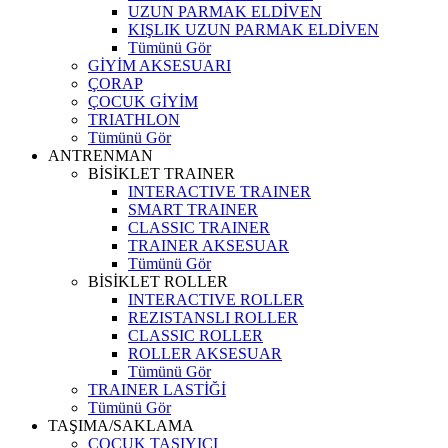
UZUN PARMAK ELDİVEN
KIŞLIK UZUN PARMAK ELDİVEN
Tümünü Gör
GİYİM AKSESUARI
ÇORAP
ÇOCUK GİYİM
TRIATHLON
Tümünü Gör
ANTRENMAN
BİSİKLET TRAINER
INTERACTIVE TRAINER
SMART TRAINER
CLASSIC TRAINER
TRAINER AKSESUAR
Tümünü Gör
BİSİKLET ROLLER
INTERACTIVE ROLLER
REZISTANSLI ROLLER
CLASSIC ROLLER
ROLLER AKSESUAR
Tümünü Gör
TRAINER LASTİĞİ
Tümünü Gör
TAŞIMA/SAKLAMA
ÇOCUK TAŞIYICI