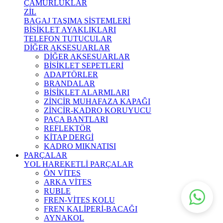
ÇAMURLUKLAR
ZİL
BAGAJ TAŞIMA SİSTEMLERİ
BİSİKLET AYAKLIKLARI
TELEFON TUTUCULAR
DİĞER AKSESUARLAR
DİĞER AKSESUARLAR
BİSİKLET SEPETLERİ
ADAPTÖRLER
BRANDALAR
BİSİKLET ALARMLARI
ZİNCİR MUHAFAZA KAPAĞI
ZİNCİR-KADRO KORUYUCU
PAÇA BANTLARI
REFLEKTÖR
KİTAP DERGİ
KADRO MIKNATISI
PARÇALAR
YOL HAREKETLİ PARÇALAR
ÖN VİTES
ARKA VİTES
RUBLE
FREN-VİTES KOLU
FREN KALİPERİ-BACAĞI
AYNAKOL