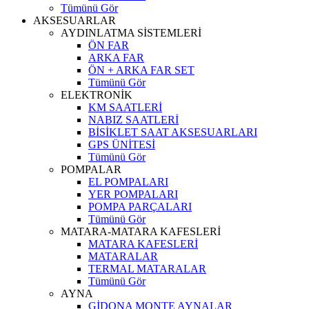
Tümünü Gör
AKSESUARLAR
AYDINLATMA SİSTEMLERİ
ÖN FAR
ARKA FAR
ÖN + ARKA FAR SET
Tümünü Gör
ELEKTRONİK
KM SAATLERİ
NABIZ SAATLERİ
BİSİKLET SAAT AKSESUARLARI
GPS ÜNİTESİ
Tümünü Gör
POMPALAR
EL POMPALARI
YER POMPALARI
POMPA PARÇALARI
Tümünü Gör
MATARA-MATARA KAFESLERİ
MATARA KAFESLERİ
MATARALAR
TERMAL MATARALAR
Tümünü Gör
AYNA
GİDONA MONTE AYNALAR