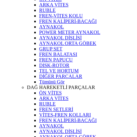
ARKA VİTES
RUBLE
FREN-VİTES KOLU
FREN KALİPERİ-BACAĞI
AYNAKOL
POWER METER AYNAKOL
AYNAKOL DİŞLİSİ
AYNAKOL ORTA GÖBEK
GRUP SET
FREN BALATASI
FREN PAPUCU
DISK-ROTOR
TEL VE HORTUM
DİĞER PARÇALAR
Tümünü Gör
DAĞ HAREKETLİ PARÇALAR
ÖN VİTES
ARKA VİTES
RUBLE
FREN SETLERİ
VİTES-FREN KOLLARI
FREN KALİPERİ-BACAĞI
AYNAKOL
AYNAKOL DİŞLİSİ
AYNAKOL ORTA GÖBEK