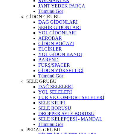
RULMANLAR
JANT YEDEK PARÇA
Tümünü Gör
GİDON GRUBU
DAĞ GİDONLARI
ŞEHİR GİDONLARI
YOL GİDONLARI
AEROBAR
GİDON BOĞAZI
ELCİKLER
YOL GİDON BANDI
BAREND
FURŞ/SPACER
GİDON YÜKSELTİCİ
Tümünü Gör
SELE GRUBU
DAĞ SELELERİ
YOL SELELERİ
TUR VE COMFORT SELELERİ
SELE KILIFI
SELE BORUSU
DROPPER SELE BORUSU
SELE KELEPÇESİ - MANDAL
Tümünü Gör
PEDAL GRUBU