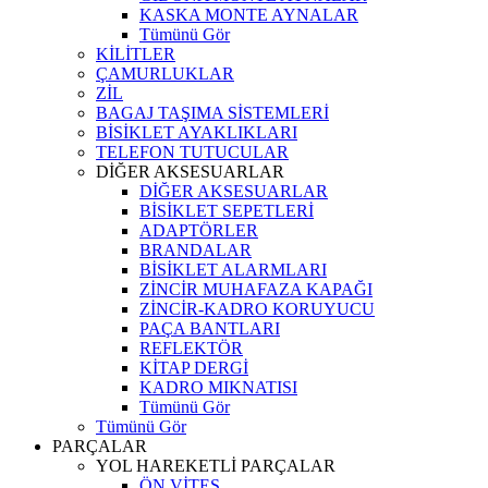
KASKA MONTE AYNALAR
Tümünü Gör
KİLİTLER
ÇAMURLUKLAR
ZİL
BAGAJ TAŞIMA SİSTEMLERİ
BİSİKLET AYAKLIKLARI
TELEFON TUTUCULAR
DİĞER AKSESUARLAR
DİĞER AKSESUARLAR
BİSİKLET SEPETLERİ
ADAPTÖRLER
BRANDALAR
BİSİKLET ALARMLARI
ZİNCİR MUHAFAZA KAPAĞI
ZİNCİR-KADRO KORUYUCU
PAÇA BANTLARI
REFLEKTÖR
KİTAP DERGİ
KADRO MIKNATISI
Tümünü Gör
Tümünü Gör
PARÇALAR
YOL HAREKETLİ PARÇALAR
ÖN VİTES