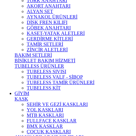
TORK ANAHTARI
AKORT ANAHTARI
ALYAN SET
AYNAKOL ÜRÜNLERİ
DİSK FREN KILIFI
GÖBEK ANAHTARI
KASET-YATAK ALETLERİ
GERDİRME KİTLERİ
TAMİR SETLERİ
ZİNCİR ALETLERİ
BAKIM SETLERİ
BİSİKLET BAKIM HİZMETİ
TUBELESS ÜRÜNLER
TUBELESS SIVISI
TUBELESS VALF - SİBOP
TUBELESS TAMİR ÜRÜNLERİ
TUBELESS KİT
GİYİM
KASK
ŞEHİR VE GEZİ KASKLARI
YOL KASKLARI
MTB KASKLARI
FULLFACE KASKLAR
BMX KASKLAR
ÇOCUK KASKLARI