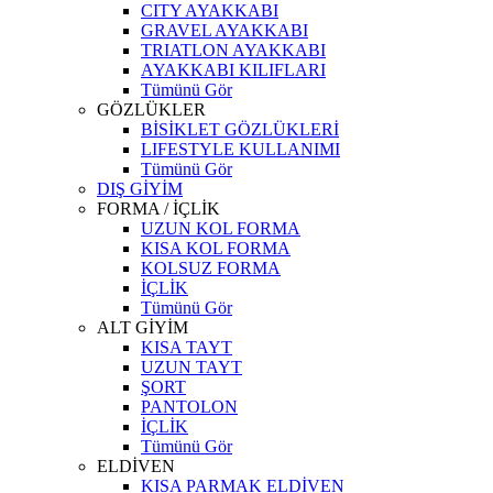
CITY AYAKKABI
GRAVEL AYAKKABI
TRIATLON AYAKKABI
AYAKKABI KILIFLARI
Tümünü Gör
GÖZLÜKLER
BİSİKLET GÖZLÜKLERİ
LIFESTYLE KULLANIMI
Tümünü Gör
DIŞ GİYİM
FORMA / İÇLİK
UZUN KOL FORMA
KISA KOL FORMA
KOLSUZ FORMA
İÇLİK
Tümünü Gör
ALT GİYİM
KISA TAYT
UZUN TAYT
ŞORT
PANTOLON
İÇLİK
Tümünü Gör
ELDİVEN
KISA PARMAK ELDİVEN