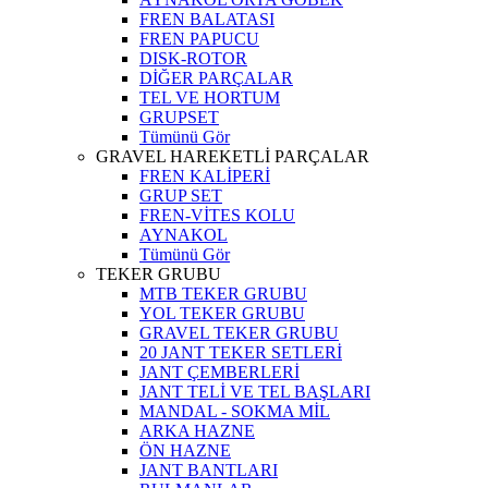
FREN BALATASI
FREN PAPUCU
DISK-ROTOR
DİĞER PARÇALAR
TEL VE HORTUM
GRUPSET
Tümünü Gör
GRAVEL HAREKETLİ PARÇALAR
FREN KALİPERİ
GRUP SET
FREN-VİTES KOLU
AYNAKOL
Tümünü Gör
TEKER GRUBU
MTB TEKER GRUBU
YOL TEKER GRUBU
GRAVEL TEKER GRUBU
20 JANT TEKER SETLERİ
JANT ÇEMBERLERİ
JANT TELİ VE TEL BAŞLARI
MANDAL - SOKMA MİL
ARKA HAZNE
ÖN HAZNE
JANT BANTLARI