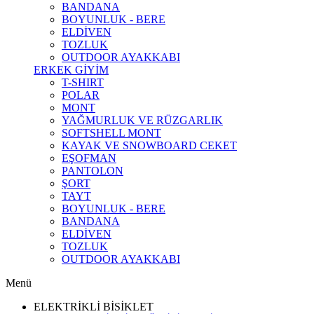
BANDANA
BOYUNLUK - BERE
ELDİVEN
TOZLUK
OUTDOOR AYAKKABI
ERKEK GİYİM
T-SHIRT
POLAR
MONT
YAĞMURLUK VE RÜZGARLIK
SOFTSHELL MONT
KAYAK VE SNOWBOARD CEKET
EŞOFMAN
PANTOLON
ŞORT
TAYT
BOYUNLUK - BERE
BANDANA
ELDİVEN
TOZLUK
OUTDOOR AYAKKABI
Menü
ELEKTRİKLİ BİSİKLET