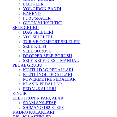
ELCİKLER
YOL GİDON BANDI
BAREND
FURŞ/SPACER
GİDON YÜKSELTİCİ
SELE GRUBU
DAĞ SELELERİ
YOL SELELERİ
TUR VE COMFORT SELELERİ
SELE KILIFI
SELE BORUSU
DROPPER SELE BORUSU
SELE KELEPÇESİ - MANDAL
PEDAL GRUBU
KİLİTLİ DAĞ PEDALLARI
KİLİTLİ YOL PEDALLARI
POWERMETRE PEDALLAR
KLASİK PEDALLAR
PEDAL KALLERİ
ZİNCİR
ELEKTRONİK PARÇALAR
SRAM AXS-ETAP
SHİMANO Di2-STEPS
KADRO KULAKLARI
DIŞ - İÇ LASTİKLER