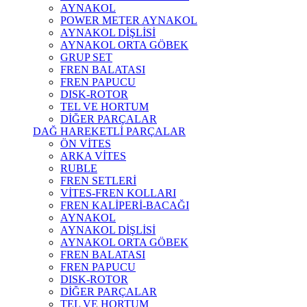
AYNAKOL
POWER METER AYNAKOL
AYNAKOL DİŞLİSİ
AYNAKOL ORTA GÖBEK
GRUP SET
FREN BALATASI
FREN PAPUCU
DISK-ROTOR
TEL VE HORTUM
DİĞER PARÇALAR
DAĞ HAREKETLİ PARÇALAR
ÖN VİTES
ARKA VİTES
RUBLE
FREN SETLERİ
VİTES-FREN KOLLARI
FREN KALİPERİ-BACAĞI
AYNAKOL
AYNAKOL DİŞLİSİ
AYNAKOL ORTA GÖBEK
FREN BALATASI
FREN PAPUCU
DISK-ROTOR
DİĞER PARÇALAR
TEL VE HORTUM