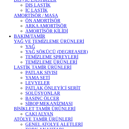
DIŞ LASTİK
İÇ LASTİK
AMORTİSÖR / MAŞA
ÖN AMORTİSÖR
ARKA AMORTİSÖR
AMORTİSÖR KİLİDİ
BAKIM/TAMİR
YAĞ VE TEMİZLEME ÜRÜNLERİ
YAĞ
YAĞ SÖKÜCÜ (DEGREASER)
TEMİZLEME SPREYLERİ
TEMİZLEME ÜRÜNLERİ
LASTİK TAMİR ÜRÜNLERİ
PATLAK SIVISI
YAMA SETİ
LEVYELER
PATLAK ÖNLEYİCİ ŞERİT
SOLÜSYONLAR
BASINÇ ÖLÇER
SİBOP MEKANİZMASI
BİSİKLET TAMİR ÜRÜNLERİ
ÇAKI ALYAN
ATÖLYE TAMİR ÜRÜNLERİ
GENEL ATOLYE ALETLERİ