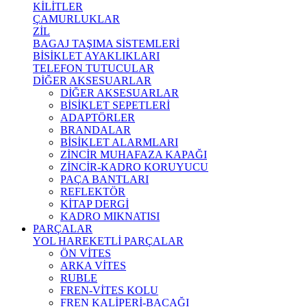
KİLİTLER
ÇAMURLUKLAR
ZİL
BAGAJ TAŞIMA SİSTEMLERİ
BİSİKLET AYAKLIKLARI
TELEFON TUTUCULAR
DİĞER AKSESUARLAR
DİĞER AKSESUARLAR
BİSİKLET SEPETLERİ
ADAPTÖRLER
BRANDALAR
BİSİKLET ALARMLARI
ZİNCİR MUHAFAZA KAPAĞI
ZİNCİR-KADRO KORUYUCU
PAÇA BANTLARI
REFLEKTÖR
KİTAP DERGİ
KADRO MIKNATISI
PARÇALAR
YOL HAREKETLİ PARÇALAR
ÖN VİTES
ARKA VİTES
RUBLE
FREN-VİTES KOLU
FREN KALİPERİ-BACAĞI