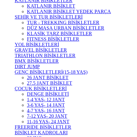
KATLANIR BİSİKLETLER
KATLANIR BİSİKLET
KATLANIR BİSİKLET YEDEK PARÇA
ŞEHİR VE TUR BİSİKLETLERİ
TUR - TREKKING BİSİKLETLER
DÜZ MAŞA URBAN BİSİKLETLER
KLASİK TARZ BİSİKLETLER
FITNESS BİSİKLETLER
YOL BİSİKLETLERİ
GRAVEL BİSİKLETLER
TRIATHLON BİSİKLETLER
BMX BİSİKLETLER
DIRT JUMP
GENÇ BİSİKLETLERİ(15-18 YAŞ)
26 JANT BİSİKLET
27.5 JANT BİSİKLET
ÇOCUK BİSİKLETLERİ
DENGE BİSİKLETİ
1-4 YAŞ- 12 JANT
3-6 YAŞ- 14 JANT
4-7 YAŞ- 16 JANT
7-12 YAŞ- 20 JANT
11-16 YAŞ- 24 JANT
FREERIDE BİSİKLETLER
BİSİKLET KADROLARI