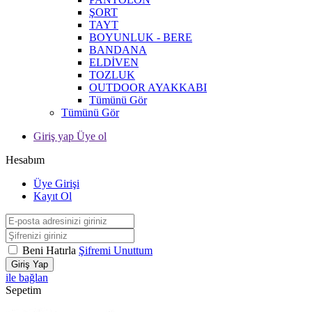
ŞORT
TAYT
BOYUNLUK - BERE
BANDANA
ELDİVEN
TOZLUK
OUTDOOR AYAKKABI
Tümünü Gör
Tümünü Gör
Giriş yap Üye ol
Hesabım
Üye Girişi
Kayıt Ol
Beni Hatırla
Şifremi Unuttum
Giriş Yap
ile bağlan
Sepetim