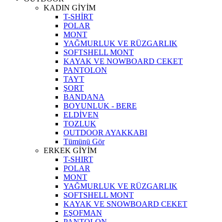
KADIN GİYİM
T-SHİRT
POLAR
MONT
YAĞMURLUK VE RÜZGARLIK
SOFTSHELL MONT
KAYAK VE NOWBOARD CEKET
PANTOLON
TAYT
ŞORT
BANDANA
BOYUNLUK - BERE
ELDİVEN
TOZLUK
OUTDOOR AYAKKABI
Tümünü Gör
ERKEK GİYİM
T-SHIRT
POLAR
MONT
YAĞMURLUK VE RÜZGARLIK
SOFTSHELL MONT
KAYAK VE SNOWBOARD CEKET
EŞOFMAN
PANTOLON