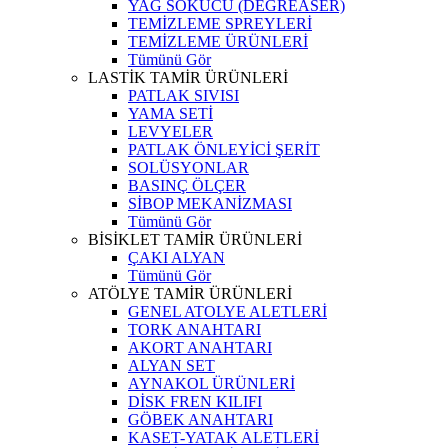
YAĞ SÖKÜCÜ (DEGREASER)
TEMİZLEME SPREYLERİ
TEMİZLEME ÜRÜNLERİ
Tümünü Gör
LASTİK TAMİR ÜRÜNLERİ
PATLAK SIVISI
YAMA SETİ
LEVYELER
PATLAK ÖNLEYİCİ ŞERİT
SOLÜSYONLAR
BASINÇ ÖLÇER
SİBOP MEKANİZMASI
Tümünü Gör
BİSİKLET TAMİR ÜRÜNLERİ
ÇAKI ALYAN
Tümünü Gör
ATÖLYE TAMİR ÜRÜNLERİ
GENEL ATOLYE ALETLERİ
TORK ANAHTARI
AKORT ANAHTARI
ALYAN SET
AYNAKOL ÜRÜNLERİ
DİSK FREN KILIFI
GÖBEK ANAHTARI
KASET-YATAK ALETLERİ