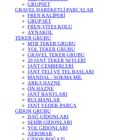
GRUPSET
GRAVEL HAREKETLİ PARÇALAR
FREN KALİPERİ
GRUP SET
FREN-VİTES KOLU
AYNAKOL
TEKER GRUBU
MTB TEKER GRUBU
YOL TEKER GRUBU
GRAVEL TEKER GRUBU
20 JANT TEKER SETLERİ
JANT ÇEMBERLERİ
JANT TELİ VE TEL BAŞLARI
MANDAL - SOKMA MİL
ARKA HAZNE
ÖN HAZNE
JANT BANTLARI
RULMANLAR
JANT YEDEK PARÇA
GİDON GRUBU
DAĞ GİDONLARI
ŞEHİR GİDONLARI
YOL GİDONLARI
AEROBAR
GİDON BOĞAZI