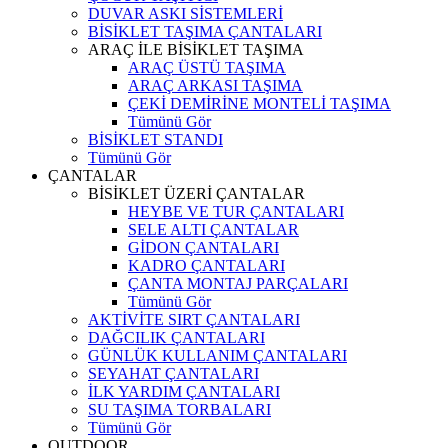
DUVAR ASKI SİSTEMLERİ
BİSİKLET TAŞIMA ÇANTALARI
ARAÇ İLE BİSİKLET TAŞIMA
ARAÇ ÜSTÜ TAŞIMA
ARAÇ ARKASI TAŞIMA
ÇEKİ DEMİRİNE MONTELİ TAŞIMA
Tümünü Gör
BİSİKLET STANDI
Tümünü Gör
ÇANTALAR
BİSİKLET ÜZERİ ÇANTALAR
HEYBE VE TUR ÇANTALARI
SELE ALTI ÇANTALAR
GİDON ÇANTALARI
KADRO ÇANTALARI
ÇANTA MONTAJ PARÇALARI
Tümünü Gör
AKTİVİTE SIRT ÇANTALARI
DAĞCILIK ÇANTALARI
GÜNLÜK KULLANIM ÇANTALARI
SEYAHAT ÇANTALARI
İLK YARDIM ÇANTALARI
SU TAŞIMA TORBALARI
Tümünü Gör
OUTDOOR