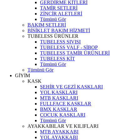
GERDİRME KİTLERİ
TAMİR SETLERİ
ZİNCİR ALETLERİ
Tümünü Gör
BAKIM SETLERİ
BİSİKLET BAKIM HİZMETİ
TUBELESS ÜRÜNLER
TUBELESS SIVISI
TUBELESS VALF - SİBOP
TUBELESS TAMİR ÜRÜNLERİ
TUBELESS KİT
Tümünü Gör
Tümünü Gör
GİYİM
KASK
ŞEHİR VE GEZİ KASKLARI
YOL KASKLARI
MTB KASKLARI
FULLFACE KASKLAR
BMX KASKLAR
ÇOCUK KASKLARI
Tümünü Gör
AYAKKABILAR VE KILIFLARI
MTB AYAKKABI
YOL AYAKKABI