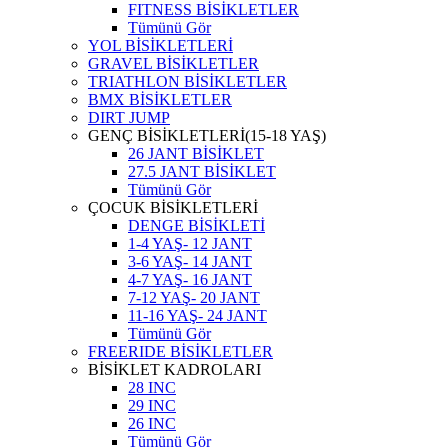
FITNESS BİSİKLETLER
Tümünü Gör
YOL BİSİKLETLERİ
GRAVEL BİSİKLETLER
TRIATHLON BİSİKLETLER
BMX BİSİKLETLER
DIRT JUMP
GENÇ BİSİKLETLERİ(15-18 YAŞ)
26 JANT BİSİKLET
27.5 JANT BİSİKLET
Tümünü Gör
ÇOCUK BİSİKLETLERİ
DENGE BİSİKLETİ
1-4 YAŞ- 12 JANT
3-6 YAŞ- 14 JANT
4-7 YAŞ- 16 JANT
7-12 YAŞ- 20 JANT
11-16 YAŞ- 24 JANT
Tümünü Gör
FREERIDE BİSİKLETLER
BİSİKLET KADROLARI
28 INC
29 INC
26 INC
Tümünü Gör