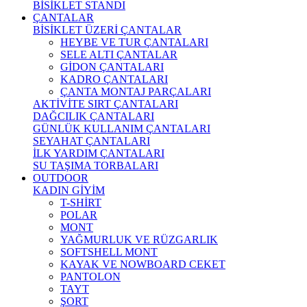
BİSİKLET STANDI
ÇANTALAR
BİSİKLET ÜZERİ ÇANTALAR
HEYBE VE TUR ÇANTALARI
SELE ALTI ÇANTALAR
GİDON ÇANTALARI
KADRO ÇANTALARI
ÇANTA MONTAJ PARÇALARI
AKTİVİTE SIRT ÇANTALARI
DAĞCILIK ÇANTALARI
GÜNLÜK KULLANIM ÇANTALARI
SEYAHAT ÇANTALARI
İLK YARDIM ÇANTALARI
SU TAŞIMA TORBALARI
OUTDOOR
KADIN GİYİM
T-SHİRT
POLAR
MONT
YAĞMURLUK VE RÜZGARLIK
SOFTSHELL MONT
KAYAK VE NOWBOARD CEKET
PANTOLON
TAYT
ŞORT