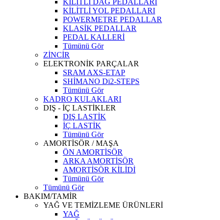
KİLİTLİ DAĞ PEDALLARI
KİLİTLİ YOL PEDALLARI
POWERMETRE PEDALLAR
KLASİK PEDALLAR
PEDAL KALLERİ
Tümünü Gör
ZİNCİR
ELEKTRONİK PARÇALAR
SRAM AXS-ETAP
SHİMANO Di2-STEPS
Tümünü Gör
KADRO KULAKLARI
DIŞ - İÇ LASTİKLER
DIŞ LASTİK
İÇ LASTİK
Tümünü Gör
AMORTİSÖR / MAŞA
ÖN AMORTİSÖR
ARKA AMORTİSÖR
AMORTİSÖR KİLİDİ
Tümünü Gör
Tümünü Gör
BAKIM/TAMİR
YAĞ VE TEMİZLEME ÜRÜNLERİ
YAĞ