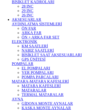
BİSİKLET KADROLARI
28 INC
29 INC
26 INC
AKSESUARLAR
AYDINLATMA SİSTEMLERİ
ÖN FAR
ARKA FAR
ÖN + ARKA FAR SET
ELEKTRONİK
KM SAATLERİ
NABIZ SAATLERİ
BİSİKLET SAAT AKSESUARLARI
GPS ÜNİTESİ
POMPALAR
EL POMPALARI
YER POMPALARI
POMPA PARÇALARI
MATARA-MATARA KAFESLERİ
MATARA KAFESLERİ
MATARALAR
TERMAL MATARALAR
AYNA
GİDONA MONTE AYNALAR
KASKA MONTE AYNALAR