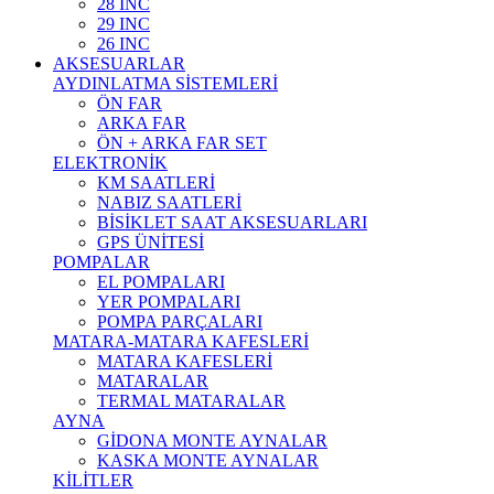
28 INC
29 INC
26 INC
AKSESUARLAR
AYDINLATMA SİSTEMLERİ
ÖN FAR
ARKA FAR
ÖN + ARKA FAR SET
ELEKTRONİK
KM SAATLERİ
NABIZ SAATLERİ
BİSİKLET SAAT AKSESUARLARI
GPS ÜNİTESİ
POMPALAR
EL POMPALARI
YER POMPALARI
POMPA PARÇALARI
MATARA-MATARA KAFESLERİ
MATARA KAFESLERİ
MATARALAR
TERMAL MATARALAR
AYNA
GİDONA MONTE AYNALAR
KASKA MONTE AYNALAR
KİLİTLER