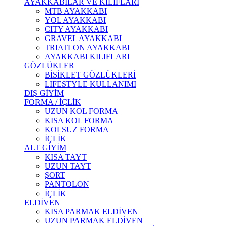
AYAKKABILAR VE KILIFLARI
MTB AYAKKABI
YOL AYAKKABI
CITY AYAKKABI
GRAVEL AYAKKABI
TRIATLON AYAKKABI
AYAKKABI KILIFLARI
GÖZLÜKLER
BİSİKLET GÖZLÜKLERİ
LIFESTYLE KULLANIMI
DIŞ GİYİM
FORMA / İÇLİK
UZUN KOL FORMA
KISA KOL FORMA
KOLSUZ FORMA
İÇLİK
ALT GİYİM
KISA TAYT
UZUN TAYT
ŞORT
PANTOLON
İÇLİK
ELDİVEN
KISA PARMAK ELDİVEN
UZUN PARMAK ELDİVEN