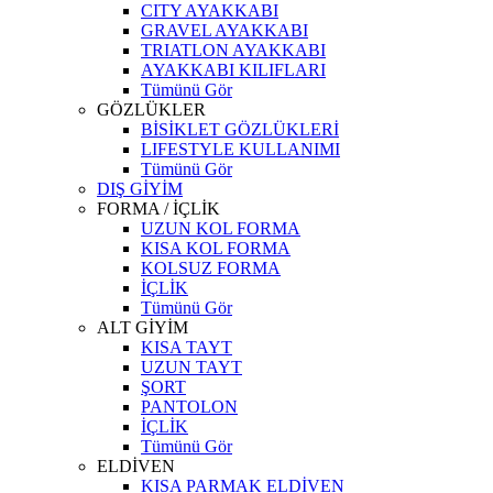
CITY AYAKKABI
GRAVEL AYAKKABI
TRIATLON AYAKKABI
AYAKKABI KILIFLARI
Tümünü Gör
GÖZLÜKLER
BİSİKLET GÖZLÜKLERİ
LIFESTYLE KULLANIMI
Tümünü Gör
DIŞ GİYİM
FORMA / İÇLİK
UZUN KOL FORMA
KISA KOL FORMA
KOLSUZ FORMA
İÇLİK
Tümünü Gör
ALT GİYİM
KISA TAYT
UZUN TAYT
ŞORT
PANTOLON
İÇLİK
Tümünü Gör
ELDİVEN
KISA PARMAK ELDİVEN