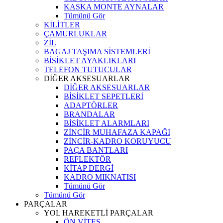
KASKA MONTE AYNALAR
Tümünü Gör
KİLİTLER
ÇAMURLUKLAR
ZİL
BAGAJ TAŞIMA SİSTEMLERİ
BİSİKLET AYAKLIKLARI
TELEFON TUTUCULAR
DİĞER AKSESUARLAR
DİĞER AKSESUARLAR
BİSİKLET SEPETLERİ
ADAPTÖRLER
BRANDALAR
BİSİKLET ALARMLARI
ZİNCİR MUHAFAZA KAPAĞI
ZİNCİR-KADRO KORUYUCU
PAÇA BANTLARI
REFLEKTÖR
KİTAP DERGİ
KADRO MIKNATISI
Tümünü Gör
Tümünü Gör
PARÇALAR
YOL HAREKETLİ PARÇALAR
ÖN VİTES