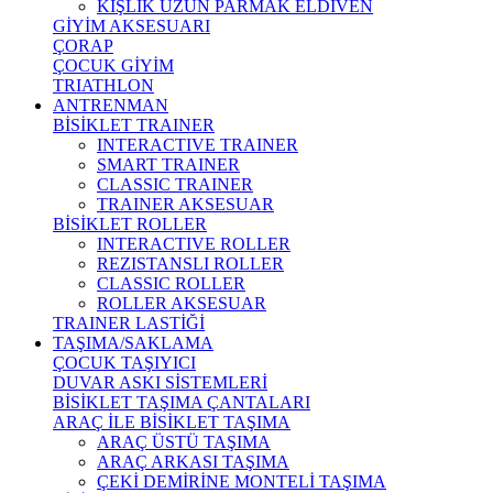
KIŞLIK UZUN PARMAK ELDİVEN
GİYİM AKSESUARI
ÇORAP
ÇOCUK GİYİM
TRIATHLON
ANTRENMAN
BİSİKLET TRAINER
INTERACTIVE TRAINER
SMART TRAINER
CLASSIC TRAINER
TRAINER AKSESUAR
BİSİKLET ROLLER
INTERACTIVE ROLLER
REZISTANSLI ROLLER
CLASSIC ROLLER
ROLLER AKSESUAR
TRAINER LASTİĞİ
TAŞIMA/SAKLAMA
ÇOCUK TAŞIYICI
DUVAR ASKI SİSTEMLERİ
BİSİKLET TAŞIMA ÇANTALARI
ARAÇ İLE BİSİKLET TAŞIMA
ARAÇ ÜSTÜ TAŞIMA
ARAÇ ARKASI TAŞIMA
ÇEKİ DEMİRİNE MONTELİ TAŞIMA