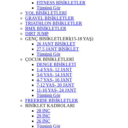
FITNESS BİSİKLETLER
Tümünü Gör
YOL BİSİKLETLERİ
GRAVEL BİSİKLETLER
TRIATHLON BİSİKLETLER
BMX BİSİKLETLER
DIRT JUMP
GENÇ BİSİKLETLERİ(15-18 YAŞ)
26 JANT BİSİKLET
27.5 JANT BİSİKLET
Tümünü Gör
ÇOCUK BİSİKLETLERİ
DENGE BİSİKLETİ
1-4 YAŞ- 12 JANT
3-6 YAŞ- 14 JANT
4-7 YAŞ- 16 JANT
7-12 YAŞ- 20 JANT
11-16 YAŞ- 24 JANT
Tümünü Gör
FREERIDE BİSİKLETLER
BİSİKLET KADROLARI
28 INC
29 INC
26 INC
Tümünü Gör