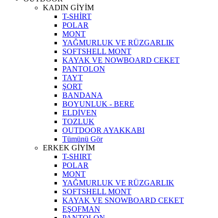
KADIN GİYİM
T-SHİRT
POLAR
MONT
YAĞMURLUK VE RÜZGARLIK
SOFTSHELL MONT
KAYAK VE NOWBOARD CEKET
PANTOLON
TAYT
ŞORT
BANDANA
BOYUNLUK - BERE
ELDİVEN
TOZLUK
OUTDOOR AYAKKABI
Tümünü Gör
ERKEK GİYİM
T-SHIRT
POLAR
MONT
YAĞMURLUK VE RÜZGARLIK
SOFTSHELL MONT
KAYAK VE SNOWBOARD CEKET
EŞOFMAN
PANTOLON