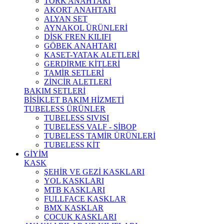
TORK ANAHTARI
AKORT ANAHTARI
ALYAN SET
AYNAKOL ÜRÜNLERİ
DİSK FREN KILIFI
GÖBEK ANAHTARI
KASET-YATAK ALETLERİ
GERDİRME KİTLERİ
TAMİR SETLERİ
ZİNCİR ALETLERİ
BAKIM SETLERİ
BİSİKLET BAKIM HİZMETİ
TUBELESS ÜRÜNLER
TUBELESS SIVISI
TUBELESS VALF - SİBOP
TUBELESS TAMİR ÜRÜNLERİ
TUBELESS KİT
GİYİM
KASK
ŞEHİR VE GEZİ KASKLARI
YOL KASKLARI
MTB KASKLARI
FULLFACE KASKLAR
BMX KASKLAR
ÇOCUK KASKLARI