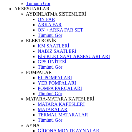
Tümünü Gör
AKSESUARLAR
AYDINLATMA SİSTEMLERİ
ÖN FAR
ARKA FAR
ÖN + ARKA FAR SET
Tümünü Gör
ELEKTRONİK
KM SAATLERİ
NABIZ SAATLERİ
BİSİKLET SAAT AKSESUARLARI
GPS ÜNİTESİ
Tümünü Gör
POMPALAR
EL POMPALARI
YER POMPALARI
POMPA PARÇALARI
Tümünü Gör
MATARA-MATARA KAFESLERİ
MATARA KAFESLERİ
MATARALAR
TERMAL MATARALAR
Tümünü Gör
AYNA
GİDONA MONTE AYNALAR