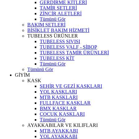
GERDİRME KİTLERİ
TAMİR SETLERİ
ZİNCİR ALETLERİ
Tümünü Gör
BAKIM SETLERİ
BİSİKLET BAKIM HİZMETİ
TUBELESS ÜRÜNLER
TUBELESS SIVISI
TUBELESS VALF - SİBOP
TUBELESS TAMİR ÜRÜNLERİ
TUBELESS KİT
Tümünü Gör
Tümünü Gör
GİYİM
KASK
ŞEHİR VE GEZİ KASKLARI
YOL KASKLARI
MTB KASKLARI
FULLFACE KASKLAR
BMX KASKLAR
ÇOCUK KASKLARI
Tümünü Gör
AYAKKABILAR VE KILIFLARI
MTB AYAKKABI
YOL AYAKKABI