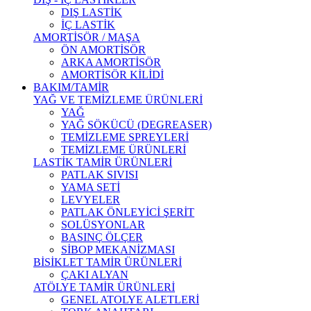
DIŞ LASTİK
İÇ LASTİK
AMORTİSÖR / MAŞA
ÖN AMORTİSÖR
ARKA AMORTİSÖR
AMORTİSÖR KİLİDİ
BAKIM/TAMİR
YAĞ VE TEMİZLEME ÜRÜNLERİ
YAĞ
YAĞ SÖKÜCÜ (DEGREASER)
TEMİZLEME SPREYLERİ
TEMİZLEME ÜRÜNLERİ
LASTİK TAMİR ÜRÜNLERİ
PATLAK SIVISI
YAMA SETİ
LEVYELER
PATLAK ÖNLEYİCİ ŞERİT
SOLÜSYONLAR
BASINÇ ÖLÇER
SİBOP MEKANİZMASI
BİSİKLET TAMİR ÜRÜNLERİ
ÇAKI ALYAN
ATÖLYE TAMİR ÜRÜNLERİ
GENEL ATOLYE ALETLERİ