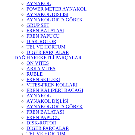
AYNAKOL
POWER METER AYNAKOL
AYNAKOL DİŞLİSİ
AYNAKOL ORTA GÖBEK
GRUP SET
FREN BALATASI
FREN PAPUCU
DISK-ROTOR
TEL VE HORTUM
DİĞER PARÇALAR
DAĞ HAREKETLİ PARÇALAR
ÖN VİTES
ARKA VİTES
RUBLE
FREN SETLERİ
VİTES-FREN KOLLARI
FREN KALİPERİ-BACAĞI
AYNAKOL
AYNAKOL DİŞLİSİ
AYNAKOL ORTA GÖBEK
FREN BALATASI
FREN PAPUCU
DISK-ROTOR
DİĞER PARÇALAR
TEL VE HORTUM