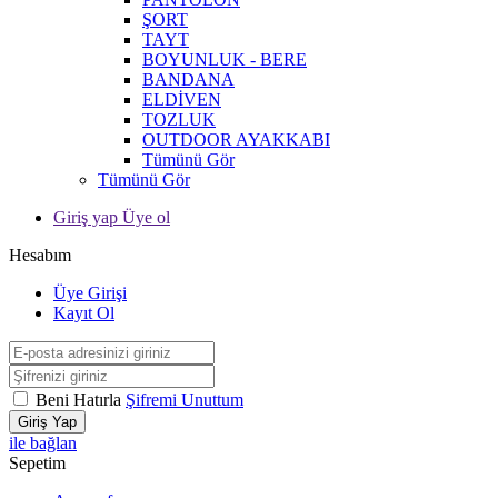
ŞORT
TAYT
BOYUNLUK - BERE
BANDANA
ELDİVEN
TOZLUK
OUTDOOR AYAKKABI
Tümünü Gör
Tümünü Gör
Giriş yap Üye ol
Hesabım
Üye Girişi
Kayıt Ol
Beni Hatırla
Şifremi Unuttum
Giriş Yap
ile bağlan
Sepetim