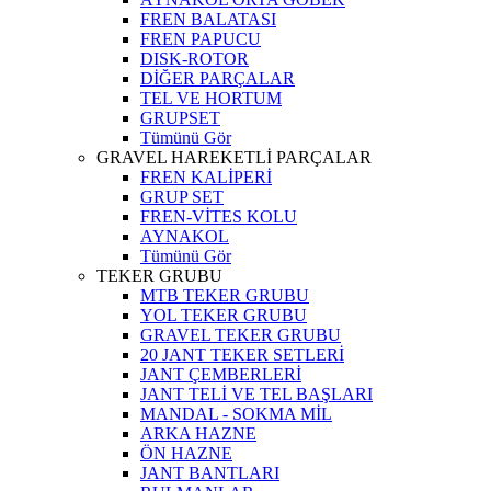
FREN BALATASI
FREN PAPUCU
DISK-ROTOR
DİĞER PARÇALAR
TEL VE HORTUM
GRUPSET
Tümünü Gör
GRAVEL HAREKETLİ PARÇALAR
FREN KALİPERİ
GRUP SET
FREN-VİTES KOLU
AYNAKOL
Tümünü Gör
TEKER GRUBU
MTB TEKER GRUBU
YOL TEKER GRUBU
GRAVEL TEKER GRUBU
20 JANT TEKER SETLERİ
JANT ÇEMBERLERİ
JANT TELİ VE TEL BAŞLARI
MANDAL - SOKMA MİL
ARKA HAZNE
ÖN HAZNE
JANT BANTLARI