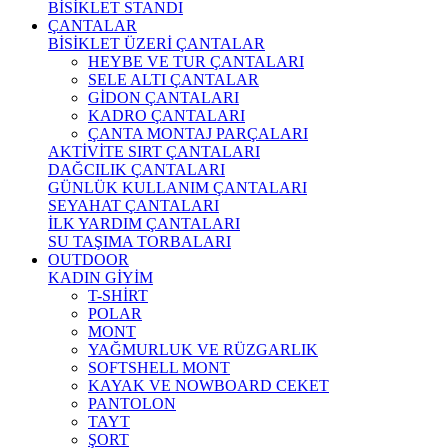
BİSİKLET STANDI
ÇANTALAR
BİSİKLET ÜZERİ ÇANTALAR
HEYBE VE TUR ÇANTALARI
SELE ALTI ÇANTALAR
GİDON ÇANTALARI
KADRO ÇANTALARI
ÇANTA MONTAJ PARÇALARI
AKTİVİTE SIRT ÇANTALARI
DAĞCILIK ÇANTALARI
GÜNLÜK KULLANIM ÇANTALARI
SEYAHAT ÇANTALARI
İLK YARDIM ÇANTALARI
SU TAŞIMA TORBALARI
OUTDOOR
KADIN GİYİM
T-SHİRT
POLAR
MONT
YAĞMURLUK VE RÜZGARLIK
SOFTSHELL MONT
KAYAK VE NOWBOARD CEKET
PANTOLON
TAYT
ŞORT