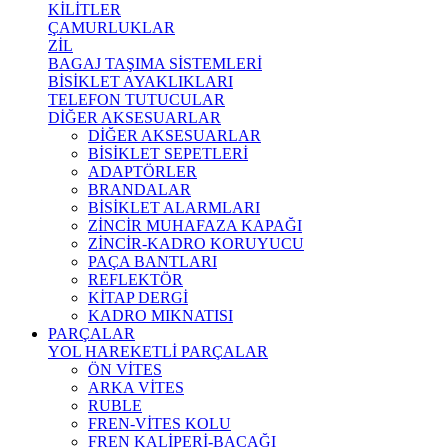
KİLİTLER
ÇAMURLUKLAR
ZİL
BAGAJ TAŞIMA SİSTEMLERİ
BİSİKLET AYAKLIKLARI
TELEFON TUTUCULAR
DİĞER AKSESUARLAR
DİĞER AKSESUARLAR
BİSİKLET SEPETLERİ
ADAPTÖRLER
BRANDALAR
BİSİKLET ALARMLARI
ZİNCİR MUHAFAZA KAPAĞI
ZİNCİR-KADRO KORUYUCU
PAÇA BANTLARI
REFLEKTÖR
KİTAP DERGİ
KADRO MIKNATISI
PARÇALAR
YOL HAREKETLİ PARÇALAR
ÖN VİTES
ARKA VİTES
RUBLE
FREN-VİTES KOLU
FREN KALİPERİ-BACAĞI