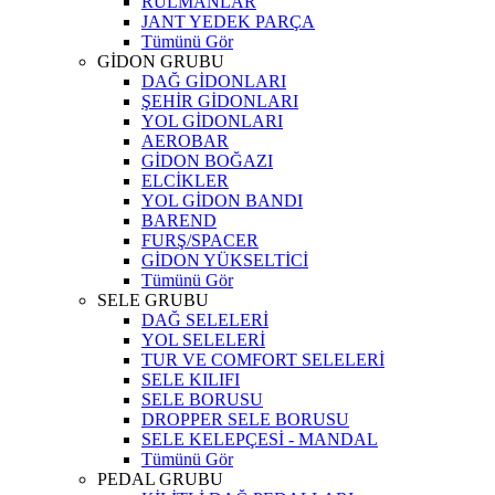
RULMANLAR
JANT YEDEK PARÇA
Tümünü Gör
GİDON GRUBU
DAĞ GİDONLARI
ŞEHİR GİDONLARI
YOL GİDONLARI
AEROBAR
GİDON BOĞAZI
ELCİKLER
YOL GİDON BANDI
BAREND
FURŞ/SPACER
GİDON YÜKSELTİCİ
Tümünü Gör
SELE GRUBU
DAĞ SELELERİ
YOL SELELERİ
TUR VE COMFORT SELELERİ
SELE KILIFI
SELE BORUSU
DROPPER SELE BORUSU
SELE KELEPÇESİ - MANDAL
Tümünü Gör
PEDAL GRUBU