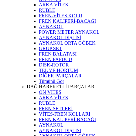
ARKA VİTES
RUBLE
FREN-VİTES KOLU
FREN KALİPERİ-BACAĞI
AYNAKOL
POWER METER AYNAKOL
AYNAKOL DİŞLİSİ
AYNAKOL ORTA GÖBEK
GRUP SET
FREN BALATASI
FREN PAPUCU
DISK-ROTOR
TEL VE HORTUM
DİĞER PARÇALAR
Tümünü Gör
DAĞ HAREKETLİ PARÇALAR
ÖN VİTES
ARKA VİTES
RUBLE
FREN SETLERİ
VİTES-FREN KOLLARI
FREN KALİPERİ-BACAĞI
AYNAKOL
AYNAKOL DİŞLİSİ
AYNAKOL ORTA GÖBEK