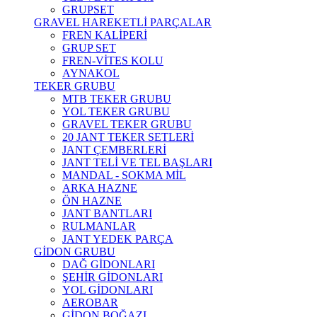
GRUPSET
GRAVEL HAREKETLİ PARÇALAR
FREN KALİPERİ
GRUP SET
FREN-VİTES KOLU
AYNAKOL
TEKER GRUBU
MTB TEKER GRUBU
YOL TEKER GRUBU
GRAVEL TEKER GRUBU
20 JANT TEKER SETLERİ
JANT ÇEMBERLERİ
JANT TELİ VE TEL BAŞLARI
MANDAL - SOKMA MİL
ARKA HAZNE
ÖN HAZNE
JANT BANTLARI
RULMANLAR
JANT YEDEK PARÇA
GİDON GRUBU
DAĞ GİDONLARI
ŞEHİR GİDONLARI
YOL GİDONLARI
AEROBAR
GİDON BOĞAZI