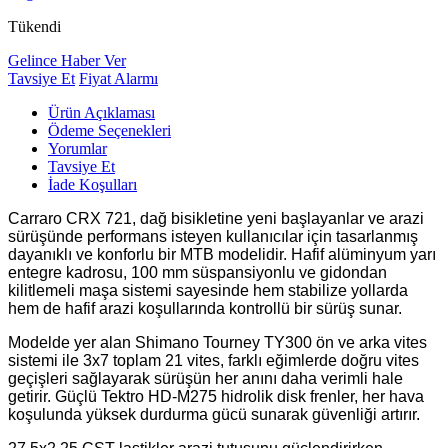
Tükendi
Gelince Haber Ver
Tavsiye Et
Fiyat Alarmı
Ürün Açıklaması
Ödeme Seçenekleri
Yorumlar
Tavsiye Et
İade Koşulları
Carraro CRX 721, dağ bisikletine yeni başlayanlar ve arazi
sürüşünde performans isteyen kullanıcılar için tasarlanmış
dayanıklı ve konforlu bir MTB modelidir. Hafif alüminyum yarı
entegre kadrosu, 100 mm süspansiyonlu ve gidondan
kilitlemeli maşa sistemi sayesinde hem stabilize yollarda
hem de hafif arazi koşullarında kontrollü bir sürüş sunar.
Modelde yer alan Shimano Tourney TY300 ön ve arka vites
sistemi ile 3x7 toplam 21 vites, farklı eğimlerde doğru vites
geçişleri sağlayarak sürüşün her anını daha verimli hale
getirir. Güçlü Tektro HD-M275 hidrolik disk frenler, her hava
koşulunda yüksek durdurma gücü sunarak güvenliği artırır.