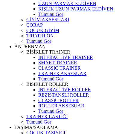
UZUN PARMAK ELDİVEN
KIŞLIK UZUN PARMAK ELDİVEN
Tümünü Gör
GİYİM AKSESUARI
ÇORAP
ÇOCUK GİYİM
TRIATHLON
Tümünü Gör
ANTRENMAN
BİSİKLET TRAINER
INTERACTIVE TRAINER
SMART TRAINER
CLASSIC TRAINER
TRAINER AKSESUAR
Tümünü Gör
BİSİKLET ROLLER
INTERACTIVE ROLLER
REZISTANSLI ROLLER
CLASSIC ROLLER
ROLLER AKSESUAR
Tümünü Gör
TRAINER LASTİĞİ
Tümünü Gör
TAŞIMA/SAKLAMA
ÇOCUK TAŞIYICI