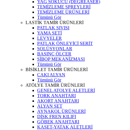
YAĞ SÖKÜCÜ (DEGREASER)
TEMİZLEME SPREYLERİ
TEMİZLEME ÜRÜNLERİ
Tümünü Gör
LASTİK TAMİR ÜRÜNLERİ
PATLAK SIVISI
YAMA SETİ
LEVYELER
PATLAK ÖNLEYİCİ ŞERİT
SOLÜSYONLAR
BASINÇ ÖLÇER
SİBOP MEKANİZMASI
Tümünü Gör
BİSİKLET TAMİR ÜRÜNLERİ
ÇAKI ALYAN
Tümünü Gör
ATÖLYE TAMİR ÜRÜNLERİ
GENEL ATOLYE ALETLERİ
TORK ANAHTARI
AKORT ANAHTARI
ALYAN SET
AYNAKOL ÜRÜNLERİ
DİSK FREN KILIFI
GÖBEK ANAHTARI
KASET-YATAK ALETLERİ