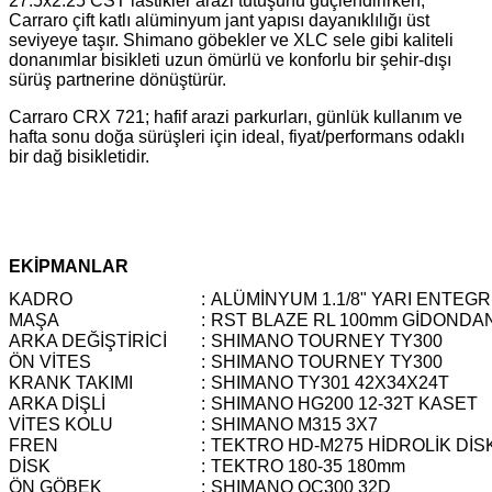
27.5x2.25 CST lastikler arazi tutuşunu güçlendirirken,
Carraro çift katlı alüminyum jant yapısı dayanıklılığı üst
seviyeye taşır. Shimano göbekler ve XLC sele gibi kaliteli
donanımlar bisikleti uzun ömürlü ve konforlu bir şehir-dışı
sürüş partnerine dönüştürür.
Carraro CRX 721; hafif arazi parkurları, günlük kullanım ve
hafta sonu doğa sürüşleri için ideal, fiyat/performans odaklı
bir dağ bisikletidir.
EKİPMANLAR
KADRO
:
ALÜMİNYUM 1.1/8" YARI ENTEG
MAŞA
:
RST BLAZE RL 100mm GİDONDAN 
ARKA DEĞİŞTİRİCİ
:
SHIMANO TOURNEY TY300
ÖN VİTES
:
SHIMANO TOURNEY TY300
KRANK TAKIMI
:
SHIMANO TY301 42X34X24T
ARKA DİŞLİ
:
SHIMANO HG200 12-32T KASET
VİTES KOLU
:
SHIMANO M315 3X7
FREN
:
TEKTRO HD-M275 HİDROLİK DİS
DİSK
:
TEKTRO 180-35 180mm
ÖN GÖBEK
:
SHIMANO QC300 32D