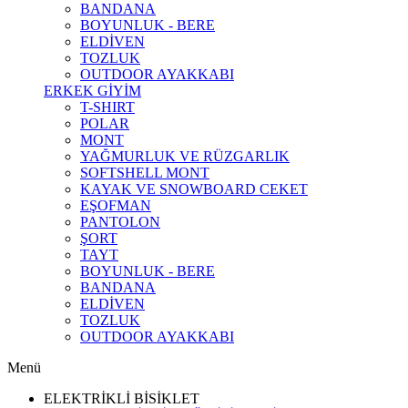
BANDANA
BOYUNLUK - BERE
ELDİVEN
TOZLUK
OUTDOOR AYAKKABI
ERKEK GİYİM
T-SHIRT
POLAR
MONT
YAĞMURLUK VE RÜZGARLIK
SOFTSHELL MONT
KAYAK VE SNOWBOARD CEKET
EŞOFMAN
PANTOLON
ŞORT
TAYT
BOYUNLUK - BERE
BANDANA
ELDİVEN
TOZLUK
OUTDOOR AYAKKABI
Menü
ELEKTRİKLİ BİSİKLET