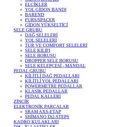
ELCİKLER
YOL GİDON BANDI
BAREND
FURŞ/SPACER
GİDON YÜKSELTİCİ
SELE GRUBU
DAĞ SELELERİ
YOL SELELERİ
TUR VE COMFORT SELELERİ
SELE KILIFI
SELE BORUSU
DROPPER SELE BORUSU
SELE KELEPÇESİ - MANDAL
PEDAL GRUBU
KİLİTLİ DAĞ PEDALLARI
KİLİTLİ YOL PEDALLARI
POWERMETRE PEDALLAR
KLASİK PEDALLAR
PEDAL KALLERİ
ZİNCİR
ELEKTRONİK PARÇALAR
SRAM AXS-ETAP
SHİMANO Di2-STEPS
KADRO KULAKLARI
DIŞ - İÇ LASTİKLER