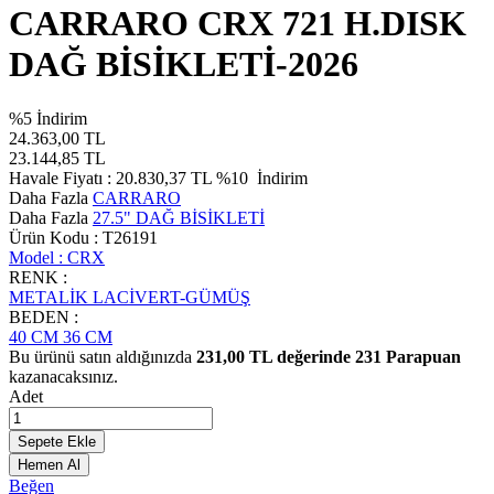
CARRARO CRX 721 H.DISK
DAĞ BİSİKLETİ-2026
%
5
İndirim
24.363,00
TL
23.144,85
TL
Havale Fiyatı :
20.830,37
TL
%10
İndirim
Daha Fazla
CARRARO
Daha Fazla
27.5" DAĞ BİSİKLETİ
Ürün Kodu :
T26191
Model :
CRX
RENK :
METALİK LACİVERT-GÜMÜŞ
BEDEN :
40 CM
36 CM
Bu ürünü satın aldığınızda
231,00
TL değerinde
231
Parapuan
kazanacaksınız.
Adet
Sepete Ekle
Hemen Al
Beğen