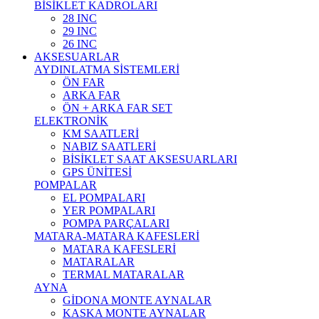
BİSİKLET KADROLARI
28 INC
29 INC
26 INC
AKSESUARLAR
AYDINLATMA SİSTEMLERİ
ÖN FAR
ARKA FAR
ÖN + ARKA FAR SET
ELEKTRONİK
KM SAATLERİ
NABIZ SAATLERİ
BİSİKLET SAAT AKSESUARLARI
GPS ÜNİTESİ
POMPALAR
EL POMPALARI
YER POMPALARI
POMPA PARÇALARI
MATARA-MATARA KAFESLERİ
MATARA KAFESLERİ
MATARALAR
TERMAL MATARALAR
AYNA
GİDONA MONTE AYNALAR
KASKA MONTE AYNALAR