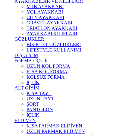
AYAKKABILAR VE KILIFLARI
MTB AYAKKABI
YOL AYAKKABI
CITY AYAKKABI
GRAVEL AYAKKABI
TRIATLON AYAKKABI
AYAKKABI KILIFLARI
GÖZLÜKLER
BİSİKLET GÖZLÜKLERİ
LIFESTYLE KULLANIMI
DIŞ GİYİM
FORMA / İÇLİK
UZUN KOL FORMA
KISA KOL FORMA
KOLSUZ FORMA
İÇLİK
ALT GİYİM
KISA TAYT
UZUN TAYT
ŞORT
PANTOLON
İÇLİK
ELDİVEN
KISA PARMAK ELDİVEN
UZUN PARMAK ELDİVEN