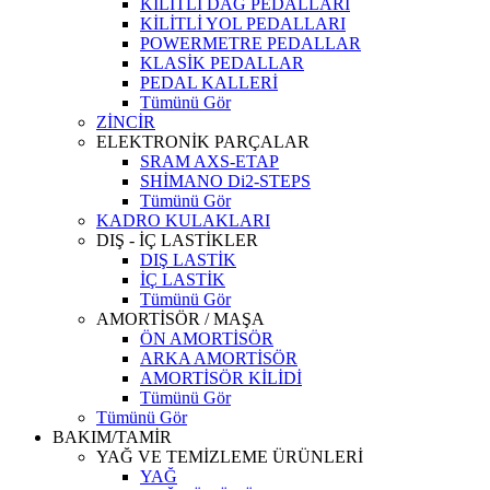
KİLİTLİ DAĞ PEDALLARI
KİLİTLİ YOL PEDALLARI
POWERMETRE PEDALLAR
KLASİK PEDALLAR
PEDAL KALLERİ
Tümünü Gör
ZİNCİR
ELEKTRONİK PARÇALAR
SRAM AXS-ETAP
SHİMANO Di2-STEPS
Tümünü Gör
KADRO KULAKLARI
DIŞ - İÇ LASTİKLER
DIŞ LASTİK
İÇ LASTİK
Tümünü Gör
AMORTİSÖR / MAŞA
ÖN AMORTİSÖR
ARKA AMORTİSÖR
AMORTİSÖR KİLİDİ
Tümünü Gör
Tümünü Gör
BAKIM/TAMİR
YAĞ VE TEMİZLEME ÜRÜNLERİ
YAĞ