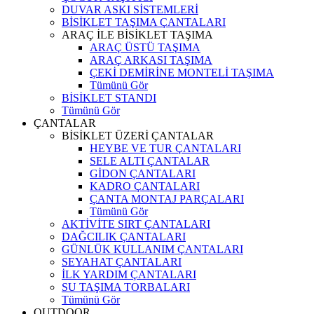
DUVAR ASKI SİSTEMLERİ
BİSİKLET TAŞIMA ÇANTALARI
ARAÇ İLE BİSİKLET TAŞIMA
ARAÇ ÜSTÜ TAŞIMA
ARAÇ ARKASI TAŞIMA
ÇEKİ DEMİRİNE MONTELİ TAŞIMA
Tümünü Gör
BİSİKLET STANDI
Tümünü Gör
ÇANTALAR
BİSİKLET ÜZERİ ÇANTALAR
HEYBE VE TUR ÇANTALARI
SELE ALTI ÇANTALAR
GİDON ÇANTALARI
KADRO ÇANTALARI
ÇANTA MONTAJ PARÇALARI
Tümünü Gör
AKTİVİTE SIRT ÇANTALARI
DAĞCILIK ÇANTALARI
GÜNLÜK KULLANIM ÇANTALARI
SEYAHAT ÇANTALARI
İLK YARDIM ÇANTALARI
SU TAŞIMA TORBALARI
Tümünü Gör
OUTDOOR