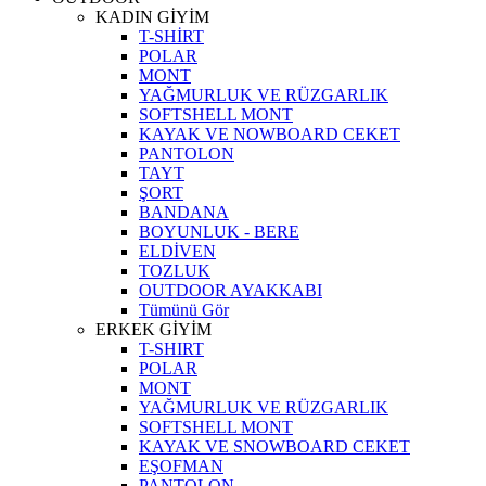
KADIN GİYİM
T-SHİRT
POLAR
MONT
YAĞMURLUK VE RÜZGARLIK
SOFTSHELL MONT
KAYAK VE NOWBOARD CEKET
PANTOLON
TAYT
ŞORT
BANDANA
BOYUNLUK - BERE
ELDİVEN
TOZLUK
OUTDOOR AYAKKABI
Tümünü Gör
ERKEK GİYİM
T-SHIRT
POLAR
MONT
YAĞMURLUK VE RÜZGARLIK
SOFTSHELL MONT
KAYAK VE SNOWBOARD CEKET
EŞOFMAN
PANTOLON