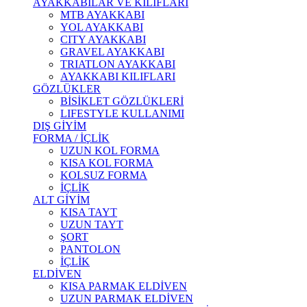
AYAKKABILAR VE KILIFLARI
MTB AYAKKABI
YOL AYAKKABI
CITY AYAKKABI
GRAVEL AYAKKABI
TRIATLON AYAKKABI
AYAKKABI KILIFLARI
GÖZLÜKLER
BİSİKLET GÖZLÜKLERİ
LIFESTYLE KULLANIMI
DIŞ GİYİM
FORMA / İÇLİK
UZUN KOL FORMA
KISA KOL FORMA
KOLSUZ FORMA
İÇLİK
ALT GİYİM
KISA TAYT
UZUN TAYT
ŞORT
PANTOLON
İÇLİK
ELDİVEN
KISA PARMAK ELDİVEN
UZUN PARMAK ELDİVEN