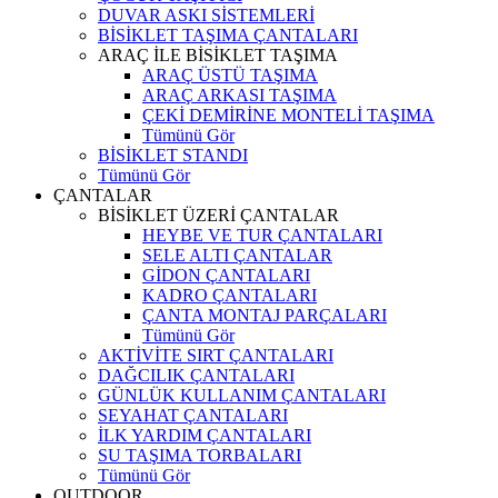
DUVAR ASKI SİSTEMLERİ
BİSİKLET TAŞIMA ÇANTALARI
ARAÇ İLE BİSİKLET TAŞIMA
ARAÇ ÜSTÜ TAŞIMA
ARAÇ ARKASI TAŞIMA
ÇEKİ DEMİRİNE MONTELİ TAŞIMA
Tümünü Gör
BİSİKLET STANDI
Tümünü Gör
ÇANTALAR
BİSİKLET ÜZERİ ÇANTALAR
HEYBE VE TUR ÇANTALARI
SELE ALTI ÇANTALAR
GİDON ÇANTALARI
KADRO ÇANTALARI
ÇANTA MONTAJ PARÇALARI
Tümünü Gör
AKTİVİTE SIRT ÇANTALARI
DAĞCILIK ÇANTALARI
GÜNLÜK KULLANIM ÇANTALARI
SEYAHAT ÇANTALARI
İLK YARDIM ÇANTALARI
SU TAŞIMA TORBALARI
Tümünü Gör
OUTDOOR