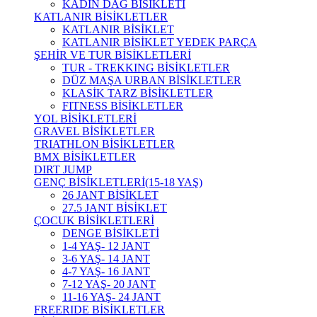
KADIN DAĞ BİSİKLETİ
KATLANIR BİSİKLETLER
KATLANIR BİSİKLET
KATLANIR BİSİKLET YEDEK PARÇA
ŞEHİR VE TUR BİSİKLETLERİ
TUR - TREKKING BİSİKLETLER
DÜZ MAŞA URBAN BİSİKLETLER
KLASİK TARZ BİSİKLETLER
FITNESS BİSİKLETLER
YOL BİSİKLETLERİ
GRAVEL BİSİKLETLER
TRIATHLON BİSİKLETLER
BMX BİSİKLETLER
DIRT JUMP
GENÇ BİSİKLETLERİ(15-18 YAŞ)
26 JANT BİSİKLET
27.5 JANT BİSİKLET
ÇOCUK BİSİKLETLERİ
DENGE BİSİKLETİ
1-4 YAŞ- 12 JANT
3-6 YAŞ- 14 JANT
4-7 YAŞ- 16 JANT
7-12 YAŞ- 20 JANT
11-16 YAŞ- 24 JANT
FREERIDE BİSİKLETLER