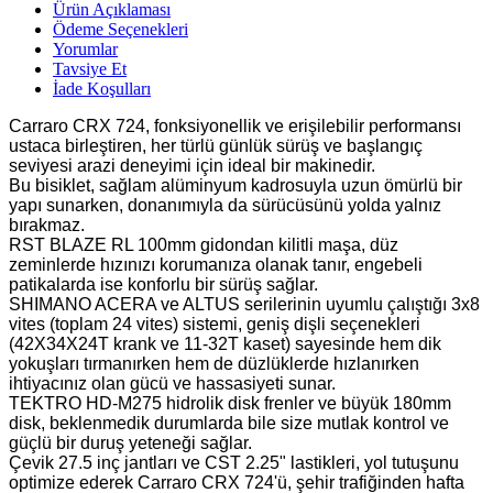
Ürün Açıklaması
Ödeme Seçenekleri
Yorumlar
Tavsiye Et
İade Koşulları
Carraro CRX 724, fonksiyonellik ve erişilebilir performansı
ustaca birleştiren, her türlü günlük sürüş ve başlangıç
seviyesi arazi deneyimi için ideal bir makinedir.
Bu bisiklet, sağlam alüminyum kadrosuyla uzun ömürlü bir
yapı sunarken, donanımıyla da sürücüsünü yolda yalnız
bırakmaz.
RST BLAZE RL 100mm gidondan kilitli maşa, düz
zeminlerde hızınızı korumanıza olanak tanır, engebeli
patikalarda ise konforlu bir sürüş sağlar.
SHIMANO ACERA ve ALTUS serilerinin uyumlu çalıştığı 3x8
vites (toplam 24 vites) sistemi, geniş dişli seçenekleri
(42X34X24T krank ve 11-32T kaset) sayesinde hem dik
yokuşları tırmanırken hem de düzlüklerde hızlanırken
ihtiyacınız olan gücü ve hassasiyeti sunar.
TEKTRO HD-M275 hidrolik disk frenler ve büyük 180mm
disk, beklenmedik durumlarda bile size mutlak kontrol ve
güçlü bir duruş yeteneği sağlar.
Çevik 27.5 inç jantları ve CST 2.25" lastikleri, yol tutuşunu
optimize ederek Carraro CRX 724'ü, şehir trafiğinden hafta