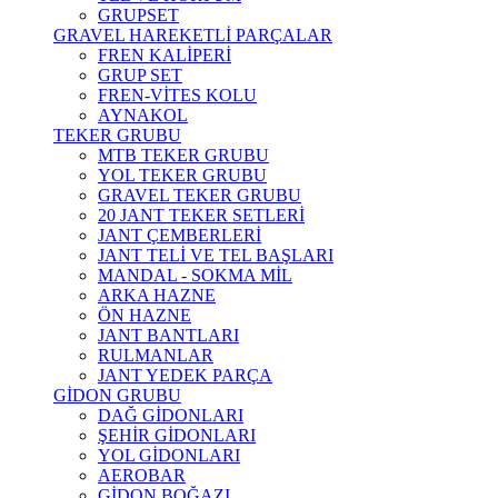
GRUPSET
GRAVEL HAREKETLİ PARÇALAR
FREN KALİPERİ
GRUP SET
FREN-VİTES KOLU
AYNAKOL
TEKER GRUBU
MTB TEKER GRUBU
YOL TEKER GRUBU
GRAVEL TEKER GRUBU
20 JANT TEKER SETLERİ
JANT ÇEMBERLERİ
JANT TELİ VE TEL BAŞLARI
MANDAL - SOKMA MİL
ARKA HAZNE
ÖN HAZNE
JANT BANTLARI
RULMANLAR
JANT YEDEK PARÇA
GİDON GRUBU
DAĞ GİDONLARI
ŞEHİR GİDONLARI
YOL GİDONLARI
AEROBAR
GİDON BOĞAZI