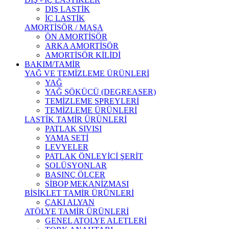
DIŞ LASTİK
İÇ LASTİK
AMORTİSÖR / MAŞA
ÖN AMORTİSÖR
ARKA AMORTİSÖR
AMORTİSÖR KİLİDİ
BAKIM/TAMİR
YAĞ VE TEMİZLEME ÜRÜNLERİ
YAĞ
YAĞ SÖKÜCÜ (DEGREASER)
TEMİZLEME SPREYLERİ
TEMİZLEME ÜRÜNLERİ
LASTİK TAMİR ÜRÜNLERİ
PATLAK SIVISI
YAMA SETİ
LEVYELER
PATLAK ÖNLEYİCİ ŞERİT
SOLÜSYONLAR
BASINÇ ÖLÇER
SİBOP MEKANİZMASI
BİSİKLET TAMİR ÜRÜNLERİ
ÇAKI ALYAN
ATÖLYE TAMİR ÜRÜNLERİ
GENEL ATOLYE ALETLERİ