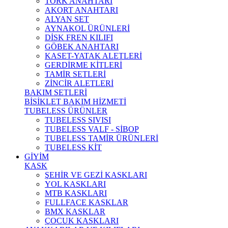
TORK ANAHTARI
AKORT ANAHTARI
ALYAN SET
AYNAKOL ÜRÜNLERİ
DİSK FREN KILIFI
GÖBEK ANAHTARI
KASET-YATAK ALETLERİ
GERDİRME KİTLERİ
TAMİR SETLERİ
ZİNCİR ALETLERİ
BAKIM SETLERİ
BİSİKLET BAKIM HİZMETİ
TUBELESS ÜRÜNLER
TUBELESS SIVISI
TUBELESS VALF - SİBOP
TUBELESS TAMİR ÜRÜNLERİ
TUBELESS KİT
GİYİM
KASK
ŞEHİR VE GEZİ KASKLARI
YOL KASKLARI
MTB KASKLARI
FULLFACE KASKLAR
BMX KASKLAR
ÇOCUK KASKLARI