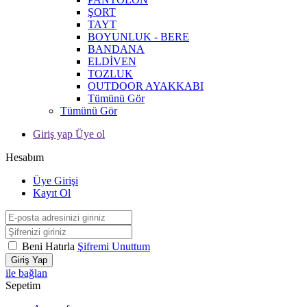
ŞORT
TAYT
BOYUNLUK - BERE
BANDANA
ELDİVEN
TOZLUK
OUTDOOR AYAKKABI
Tümünü Gör
Tümünü Gör
Giriş yap Üye ol
Hesabım
Üye Girişi
Kayıt Ol
Beni Hatırla
Şifremi Unuttum
Giriş Yap
ile bağlan
Sepetim