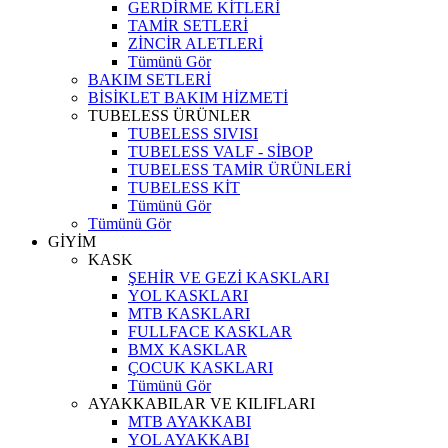
GERDİRME KİTLERİ
TAMİR SETLERİ
ZİNCİR ALETLERİ
Tümünü Gör
BAKIM SETLERİ
BİSİKLET BAKIM HİZMETİ
TUBELESS ÜRÜNLER
TUBELESS SIVISI
TUBELESS VALF - SİBOP
TUBELESS TAMİR ÜRÜNLERİ
TUBELESS KİT
Tümünü Gör
Tümünü Gör
GİYİM
KASK
ŞEHİR VE GEZİ KASKLARI
YOL KASKLARI
MTB KASKLARI
FULLFACE KASKLAR
BMX KASKLAR
ÇOCUK KASKLARI
Tümünü Gör
AYAKKABILAR VE KILIFLARI
MTB AYAKKABI
YOL AYAKKABI