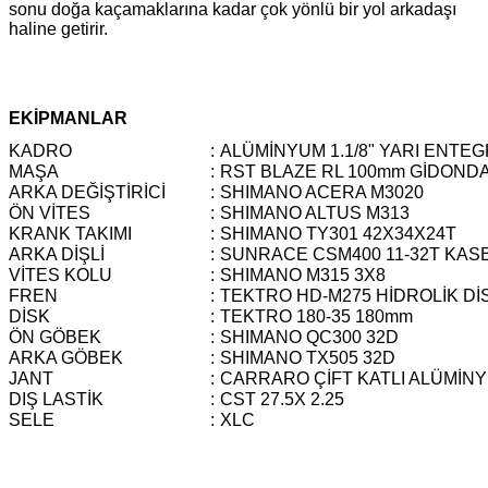
sonu doğa kaçamaklarına kadar çok yönlü bir yol arkadaşı
haline getirir.
EKİPMANLAR
KADRO
:
ALÜMİNYUM 1.1/8" YARI ENTE
MAŞA
:
RST BLAZE RL 100mm GİDONDAN
ARKA DEĞİŞTİRİCİ
:
SHIMANO ACERA M3020
ÖN VİTES
:
SHIMANO ALTUS M313
KRANK TAKIMI
:
SHIMANO TY301 42X34X24T
ARKA DİŞLİ
:
SUNRACE CSM400 11-32T KAS
VİTES KOLU
:
SHIMANO M315 3X8
FREN
:
TEKTRO HD-M275 HİDROLİK Dİ
DİSK
:
TEKTRO 180-35 180mm
ÖN GÖBEK
:
SHIMANO QC300 32D
ARKA GÖBEK
:
SHIMANO TX505 32D
JANT
:
CARRARO ÇİFT KATLI ALÜMİN
DIŞ LASTİK
:
CST 27.5X 2.25
SELE
:
XLC