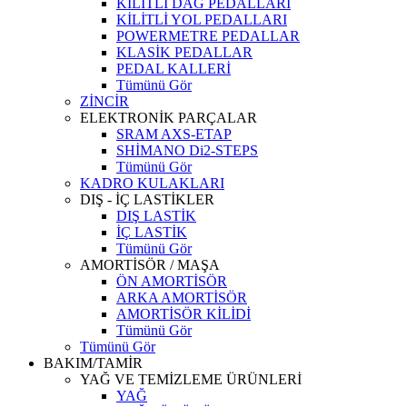
KİLİTLİ DAĞ PEDALLARI
KİLİTLİ YOL PEDALLARI
POWERMETRE PEDALLAR
KLASİK PEDALLAR
PEDAL KALLERİ
Tümünü Gör
ZİNCİR
ELEKTRONİK PARÇALAR
SRAM AXS-ETAP
SHİMANO Di2-STEPS
Tümünü Gör
KADRO KULAKLARI
DIŞ - İÇ LASTİKLER
DIŞ LASTİK
İÇ LASTİK
Tümünü Gör
AMORTİSÖR / MAŞA
ÖN AMORTİSÖR
ARKA AMORTİSÖR
AMORTİSÖR KİLİDİ
Tümünü Gör
Tümünü Gör
BAKIM/TAMİR
YAĞ VE TEMİZLEME ÜRÜNLERİ
YAĞ