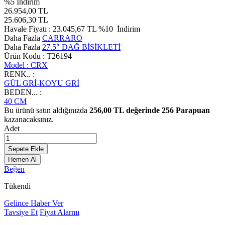
%
5
İndirim
26.954,00
TL
25.606,30
TL
Havale Fiyatı :
23.045,67
TL
%10
İndirim
Daha Fazla
CARRARO
Daha Fazla
27.5" DAĞ BİSİKLETİ
Ürün Kodu :
T26194
Model :
CRX
RENK.. :
GÜL GRİ-KOYU GRİ
BEDEN... :
40 CM
Bu ürünü satın aldığınızda
256,00
TL değerinde
256
Parapuan
kazanacaksınız.
Adet
Sepete Ekle
Hemen Al
Beğen
Tükendi
Gelince Haber Ver
Tavsiye Et
Fiyat Alarmı