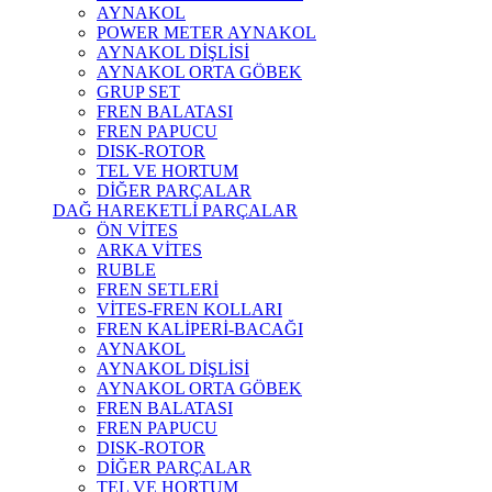
AYNAKOL
POWER METER AYNAKOL
AYNAKOL DİŞLİSİ
AYNAKOL ORTA GÖBEK
GRUP SET
FREN BALATASI
FREN PAPUCU
DISK-ROTOR
TEL VE HORTUM
DİĞER PARÇALAR
DAĞ HAREKETLİ PARÇALAR
ÖN VİTES
ARKA VİTES
RUBLE
FREN SETLERİ
VİTES-FREN KOLLARI
FREN KALİPERİ-BACAĞI
AYNAKOL
AYNAKOL DİŞLİSİ
AYNAKOL ORTA GÖBEK
FREN BALATASI
FREN PAPUCU
DISK-ROTOR
DİĞER PARÇALAR
TEL VE HORTUM