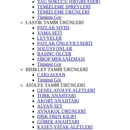
YAĞ SÖKÜCÜ (DEGREASER)
TEMİZLEME SPREYLERİ
TEMİZLEME ÜRÜNLERİ
Tümünü Gör
LASTİK TAMİR ÜRÜNLERİ
PATLAK SIVISI
YAMA SETİ
LEVYELER
PATLAK ÖNLEYİCİ ŞERİT
SOLÜSYONLAR
BASINÇ ÖLÇER
SİBOP MEKANİZMASI
Tümünü Gör
BİSİKLET TAMİR ÜRÜNLERİ
ÇAKI ALYAN
Tümünü Gör
ATÖLYE TAMİR ÜRÜNLERİ
GENEL ATOLYE ALETLERİ
TORK ANAHTARI
AKORT ANAHTARI
ALYAN SET
AYNAKOL ÜRÜNLERİ
DİSK FREN KILIFI
GÖBEK ANAHTARI
KASET-YATAK ALETLERİ