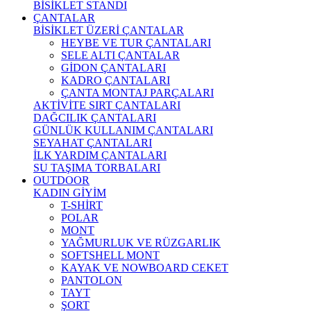
BİSİKLET STANDI
ÇANTALAR
BİSİKLET ÜZERİ ÇANTALAR
HEYBE VE TUR ÇANTALARI
SELE ALTI ÇANTALAR
GİDON ÇANTALARI
KADRO ÇANTALARI
ÇANTA MONTAJ PARÇALARI
AKTİVİTE SIRT ÇANTALARI
DAĞCILIK ÇANTALARI
GÜNLÜK KULLANIM ÇANTALARI
SEYAHAT ÇANTALARI
İLK YARDIM ÇANTALARI
SU TAŞIMA TORBALARI
OUTDOOR
KADIN GİYİM
T-SHİRT
POLAR
MONT
YAĞMURLUK VE RÜZGARLIK
SOFTSHELL MONT
KAYAK VE NOWBOARD CEKET
PANTOLON
TAYT
ŞORT