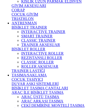
KIŞLIK UZUN PARMAK ELDİVEN
GİYİM AKSESUARI
ÇORAP
ÇOCUK GİYİM
TRIATHLON
ANTRENMAN
BİSİKLET TRAINER
INTERACTIVE TRAINER
SMART TRAINER
CLASSIC TRAINER
TRAINER AKSESUAR
BİSİKLET ROLLER
INTERACTIVE ROLLER
REZISTANSLI ROLLER
CLASSIC ROLLER
ROLLER AKSESUAR
TRAINER LASTİĞİ
TAŞIMA/SAKLAMA
ÇOCUK TAŞIYICI
DUVAR ASKI SİSTEMLERİ
BİSİKLET TAŞIMA ÇANTALARI
ARAÇ İLE BİSİKLET TAŞIMA
ARAÇ ÜSTÜ TAŞIMA
ARAÇ ARKASI TAŞIMA
ÇEKİ DEMİRİNE MONTELİ TAŞIMA