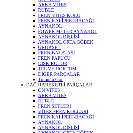
ARKA VİTES
RUBLE
FREN-VİTES KOLU
FREN KALİPERİ-BACAĞI
AYNAKOL
POWER METER AYNAKOL
AYNAKOL DİŞLİSİ
AYNAKOL ORTA GÖBEK
GRUP SET
FREN BALATASI
FREN PAPUCU
DISK-ROTOR
TEL VE HORTUM
DİĞER PARÇALAR
Tümünü Gör
DAĞ HAREKETLİ PARÇALAR
ÖN VİTES
ARKA VİTES
RUBLE
FREN SETLERİ
VİTES-FREN KOLLARI
FREN KALİPERİ-BACAĞI
AYNAKOL
AYNAKOL DİŞLİSİ
AYNAKOL ORTA GÖBEK