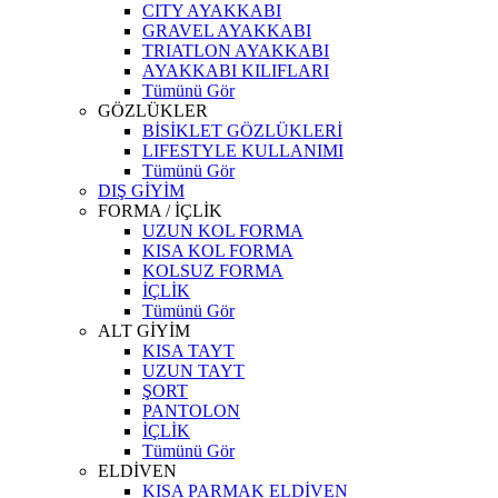
CITY AYAKKABI
GRAVEL AYAKKABI
TRIATLON AYAKKABI
AYAKKABI KILIFLARI
Tümünü Gör
GÖZLÜKLER
BİSİKLET GÖZLÜKLERİ
LIFESTYLE KULLANIMI
Tümünü Gör
DIŞ GİYİM
FORMA / İÇLİK
UZUN KOL FORMA
KISA KOL FORMA
KOLSUZ FORMA
İÇLİK
Tümünü Gör
ALT GİYİM
KISA TAYT
UZUN TAYT
ŞORT
PANTOLON
İÇLİK
Tümünü Gör
ELDİVEN
KISA PARMAK ELDİVEN