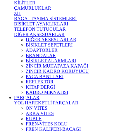
KİLİTLER
ÇAMURLUKLAR
ZİL
BAGAJ TAŞIMA SİSTEMLERİ
BİSİKLET AYAKLIKLARI
TELEFON TUTUCULAR
DİĞER AKSESUARLAR
DİĞER AKSESUARLAR
BİSİKLET SEPETLERİ
ADAPTÖRLER
BRANDALAR
BİSİKLET ALARMLARI
ZİNCİR MUHAFAZA KAPAĞI
ZİNCİR-KADRO KORUYUCU
PAÇA BANTLARI
REFLEKTÖR
KİTAP DERGİ
KADRO MIKNATISI
PARÇALAR
YOL HAREKETLİ PARÇALAR
ÖN VİTES
ARKA VİTES
RUBLE
FREN-VİTES KOLU
FREN KALİPERİ-BACAĞI