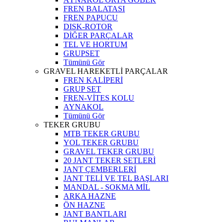
FREN BALATASI
FREN PAPUCU
DISK-ROTOR
DİĞER PARÇALAR
TEL VE HORTUM
GRUPSET
Tümünü Gör
GRAVEL HAREKETLİ PARÇALAR
FREN KALİPERİ
GRUP SET
FREN-VİTES KOLU
AYNAKOL
Tümünü Gör
TEKER GRUBU
MTB TEKER GRUBU
YOL TEKER GRUBU
GRAVEL TEKER GRUBU
20 JANT TEKER SETLERİ
JANT ÇEMBERLERİ
JANT TELİ VE TEL BAŞLARI
MANDAL - SOKMA MİL
ARKA HAZNE
ÖN HAZNE
JANT BANTLARI