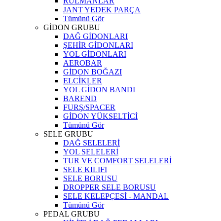
RULMANLAR
JANT YEDEK PARÇA
Tümünü Gör
GİDON GRUBU
DAĞ GİDONLARI
ŞEHİR GİDONLARI
YOL GİDONLARI
AEROBAR
GİDON BOĞAZI
ELCİKLER
YOL GİDON BANDI
BAREND
FURŞ/SPACER
GİDON YÜKSELTİCİ
Tümünü Gör
SELE GRUBU
DAĞ SELELERİ
YOL SELELERİ
TUR VE COMFORT SELELERİ
SELE KILIFI
SELE BORUSU
DROPPER SELE BORUSU
SELE KELEPÇESİ - MANDAL
Tümünü Gör
PEDAL GRUBU