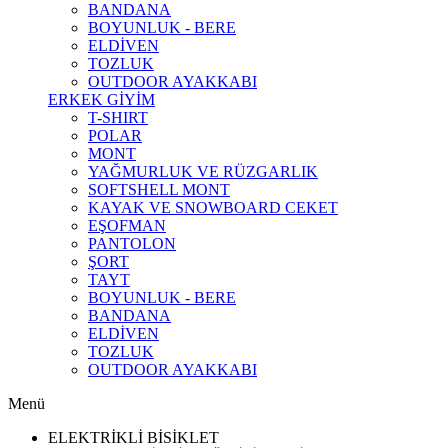
BANDANA
BOYUNLUK - BERE
ELDİVEN
TOZLUK
OUTDOOR AYAKKABI
ERKEK GİYİM
T-SHIRT
POLAR
MONT
YAĞMURLUK VE RÜZGARLIK
SOFTSHELL MONT
KAYAK VE SNOWBOARD CEKET
EŞOFMAN
PANTOLON
ŞORT
TAYT
BOYUNLUK - BERE
BANDANA
ELDİVEN
TOZLUK
OUTDOOR AYAKKABI
Menü
ELEKTRİKLİ BİSİKLET