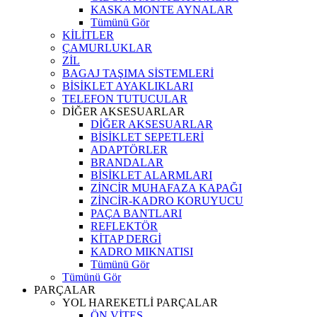
KASKA MONTE AYNALAR
Tümünü Gör
KİLİTLER
ÇAMURLUKLAR
ZİL
BAGAJ TAŞIMA SİSTEMLERİ
BİSİKLET AYAKLIKLARI
TELEFON TUTUCULAR
DİĞER AKSESUARLAR
DİĞER AKSESUARLAR
BİSİKLET SEPETLERİ
ADAPTÖRLER
BRANDALAR
BİSİKLET ALARMLARI
ZİNCİR MUHAFAZA KAPAĞI
ZİNCİR-KADRO KORUYUCU
PAÇA BANTLARI
REFLEKTÖR
KİTAP DERGİ
KADRO MIKNATISI
Tümünü Gör
Tümünü Gör
PARÇALAR
YOL HAREKETLİ PARÇALAR
ÖN VİTES