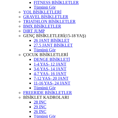
FITNESS BİSİKLETLER
Tümünü Gör
YOL BİSİKLETLERİ
GRAVEL BİSİKLETLER
TRIATHLON BİSİKLETLER
BMX BİSİKLETLER
DIRT JUMP
GENÇ BİSİKLETLERİ(15-18 YAŞ)
26 JANT BİSİKLET
27.5 JANT BİSİKLET
Tümünü Gör
ÇOCUK BİSİKLETLERİ
DENGE BİSİKLETİ
1-4 YAŞ- 12 JANT
3-6 YAŞ- 14 JANT
4-7 YAŞ- 16 JANT
7-12 YAŞ- 20 JANT
11-16 YAŞ- 24 JANT
Tümünü Gör
FREERIDE BİSİKLETLER
BİSİKLET KADROLARI
28 INC
29 INC
26 INC
Tümünü Gör