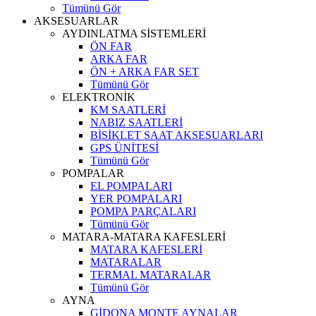
Tümünü Gör
AKSESUARLAR
AYDINLATMA SİSTEMLERİ
ÖN FAR
ARKA FAR
ÖN + ARKA FAR SET
Tümünü Gör
ELEKTRONİK
KM SAATLERİ
NABIZ SAATLERİ
BİSİKLET SAAT AKSESUARLARI
GPS ÜNİTESİ
Tümünü Gör
POMPALAR
EL POMPALARI
YER POMPALARI
POMPA PARÇALARI
Tümünü Gör
MATARA-MATARA KAFESLERİ
MATARA KAFESLERİ
MATARALAR
TERMAL MATARALAR
Tümünü Gör
AYNA
GİDONA MONTE AYNALAR