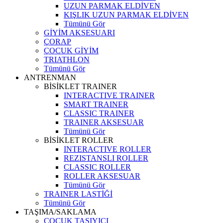
UZUN PARMAK ELDİVEN
KIŞLIK UZUN PARMAK ELDİVEN
Tümünü Gör
GİYİM AKSESUARI
ÇORAP
ÇOCUK GİYİM
TRIATHLON
Tümünü Gör
ANTRENMAN
BİSİKLET TRAINER
INTERACTIVE TRAINER
SMART TRAINER
CLASSIC TRAINER
TRAINER AKSESUAR
Tümünü Gör
BİSİKLET ROLLER
INTERACTIVE ROLLER
REZISTANSLI ROLLER
CLASSIC ROLLER
ROLLER AKSESUAR
Tümünü Gör
TRAINER LASTİĞİ
Tümünü Gör
TAŞIMA/SAKLAMA
ÇOCUK TAŞIYICI