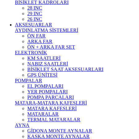
BİSİKLET KADROLARI
28 INC
29 INC
26 INC
AKSESUARLAR
AYDINLATMA SİSTEMLERİ
ÖN FAR
ARKA FAR
ÖN + ARKA FAR SET
ELEKTRONİK
KM SAATLERİ
NABIZ SAATLERİ
BİSİKLET SAAT AKSESUARLARI
GPS ÜNİTESİ
POMPALAR
EL POMPALARI
YER POMPALARI
POMPA PARÇALARI
MATARA-MATARA KAFESLERİ
MATARA KAFESLERİ
MATARALAR
TERMAL MATARALAR
AYNA
GİDONA MONTE AYNALAR
KASKA MONTE AYNALAR