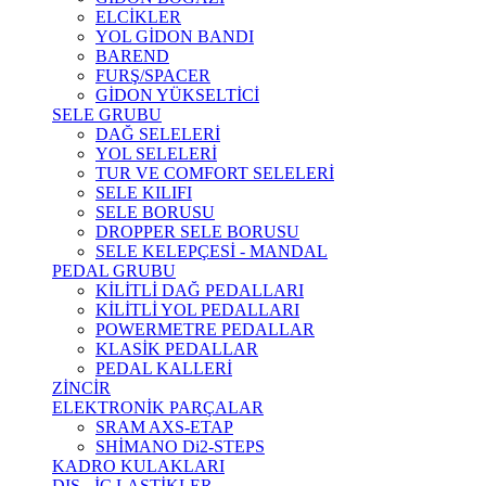
ELCİKLER
YOL GİDON BANDI
BAREND
FURŞ/SPACER
GİDON YÜKSELTİCİ
SELE GRUBU
DAĞ SELELERİ
YOL SELELERİ
TUR VE COMFORT SELELERİ
SELE KILIFI
SELE BORUSU
DROPPER SELE BORUSU
SELE KELEPÇESİ - MANDAL
PEDAL GRUBU
KİLİTLİ DAĞ PEDALLARI
KİLİTLİ YOL PEDALLARI
POWERMETRE PEDALLAR
KLASİK PEDALLAR
PEDAL KALLERİ
ZİNCİR
ELEKTRONİK PARÇALAR
SRAM AXS-ETAP
SHİMANO Di2-STEPS
KADRO KULAKLARI
DIŞ - İÇ LASTİKLER