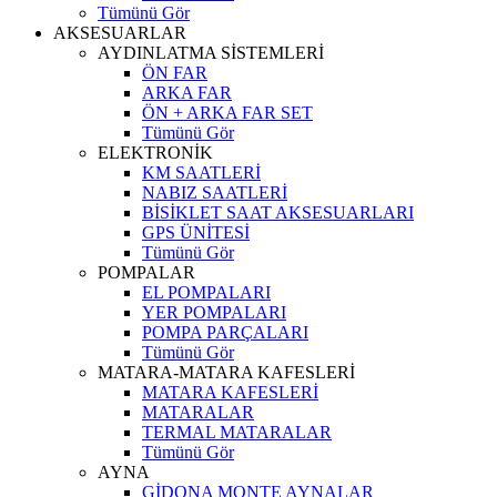
Tümünü Gör
AKSESUARLAR
AYDINLATMA SİSTEMLERİ
ÖN FAR
ARKA FAR
ÖN + ARKA FAR SET
Tümünü Gör
ELEKTRONİK
KM SAATLERİ
NABIZ SAATLERİ
BİSİKLET SAAT AKSESUARLARI
GPS ÜNİTESİ
Tümünü Gör
POMPALAR
EL POMPALARI
YER POMPALARI
POMPA PARÇALARI
Tümünü Gör
MATARA-MATARA KAFESLERİ
MATARA KAFESLERİ
MATARALAR
TERMAL MATARALAR
Tümünü Gör
AYNA
GİDONA MONTE AYNALAR