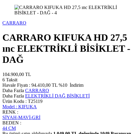
CARRARO
CARRARO KIFUKA HD 27,5
ınc ELEKTRİKLİ BİSİKLET -
DAĞ
104.900,00
TL
6 Taksit
Havale Fiyatı :
94.410,00
TL
%10
İndirim
Daha Fazla
CARRARO
Daha Fazla
ELEKTRİKLİ DAĞ BİSİKLETİ
Ürün Kodu :
T25119
Model :
KIFUKA
RENK :
SİYAH-MAVİ-GRİ
BEDEN :
44 CM
Bu ürünü satın aldığınızda
1.049,00
TL değerinde
1049
Parapuan