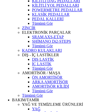
KİLİTLİ DAĞ PEDALLARI
KİLİTLİ YOL PEDALLARI
POWERMETRE PEDALLAR
KLASİK PEDALLAR
PEDAL KALLERİ
Tümünü Gör
ZİNCİR
ELEKTRONİK PARÇALAR
SRAM AXS-ETAP
SHİMANO Di2-STEPS
Tümünü Gör
KADRO KULAKLARI
DIŞ - İÇ LASTİKLER
DIŞ LASTİK
İÇ LASTİK
Tümünü Gör
AMORTİSÖR / MAŞA
ÖN AMORTİSÖR
ARKA AMORTİSÖR
AMORTİSÖR KİLİDİ
Tümünü Gör
Tümünü Gör
BAKIM/TAMİR
YAĞ VE TEMİZLEME ÜRÜNLERİ
YAĞ