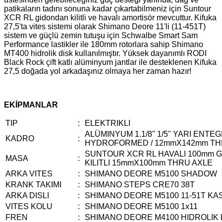
patikaların tadını sonuna kadar çıkartabilmeniz için Suntour
XCR RL gidondan kilitli ve havalı amortisör mevcuttur. Kifuka
27,5'ta vites sistemi olarak Shimano Deore 11'li (11-451T)
sistem ve güçlü zemin tutuşu için Schwalbe Smart Sam
Performance lastikler ile 180mm rotorlara sahip Shimano
MT400 hidrolik disk kullanılmıştır. Yüksek dayanımlı RODI
Black Rock çift katlı alüminyum jantlar ile desteklenen Kifuka
27,5 doğada yol arkadaşınız olmaya her zaman hazır!
EKİPMANLAR
TIP
:
ELEKTRIKLI
ALÜMINYUM 1.1/8" 1/5" YARI ENTE
KADRO
:
HYDROFORMED / 12mmX142mm TH
SUNTOUR XCR RL HAVALI 100mm 
MASA
:
KILITLI 15mmX100mm THRU AXLE
ARKA VITES
:
SHIMANO DEORE M5100 SHADOW
KRANK TAKIMI
:
SHIMANO STEPS CRE70 38T
ARKA DISLI
:
SHIMANO DEORE M5100 11-51T KA
VITES KOLU
:
SHIMANO DEORE M5100 1x11
FREN
:
SHIMANO DEORE M4100 HIDROLIK 