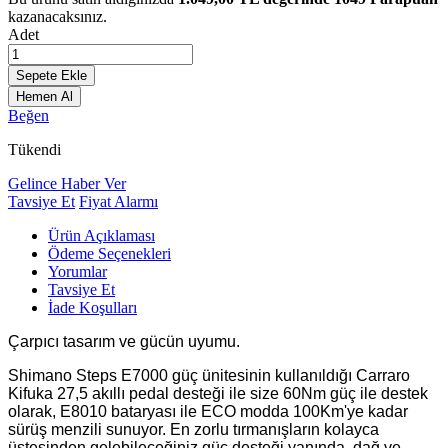
kazanacaksınız.
Adet
Sepete Ekle
Hemen Al
Beğen
Tükendi
Gelince Haber Ver
Tavsiye Et
Fiyat Alarmı
Ürün Açıklaması
Ödeme Seçenekleri
Yorumlar
Tavsiye Et
İade Koşulları
Çarpıcı tasarım ve gücün uyumu.
Shimano Steps E7000 güç ünitesinin kullanıldığı Carraro
Kifuka 27,5 akıllı pedal desteği ile size 60Nm güç ile destek
olarak, E8010 bataryası ile ECO modda 100Km'ye kadar
sürüş menzili sunuyor. En zorlu tırmanışların kolayca
üstesinden gelebileceğiniz güç desteği yanında, dağ ve