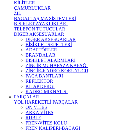
KİLİTLER
ÇAMURLUKLAR
ZİL
BAGAJ TAŞIMA SİSTEMLERİ
BİSİKLET AYAKLIKLARI
TELEFON TUTUCULAR
DİĞER AKSESUARLAR
DİĞER AKSESUARLAR
BİSİKLET SEPETLERİ
ADAPTÖRLER
BRANDALAR
BİSİKLET ALARMLARI
ZİNCİR MUHAFAZA KAPAĞI
ZİNCİR-KADRO KORUYUCU
PAÇA BANTLARI
REFLEKTÖR
KİTAP DERGİ
KADRO MIKNATISI
PARÇALAR
YOL HAREKETLİ PARÇALAR
ÖN VİTES
ARKA VİTES
RUBLE
FREN-VİTES KOLU
FREN KALİPERİ-BACAĞI