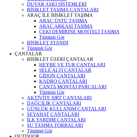
DUVAR ASKI SİSTEMLERİ
BİSİKLET TAŞIMA ÇANTALARI
ARAÇ İLE BİSİKLET TAŞIMA
ARAÇ ÜSTÜ TAŞIMA
ARAÇ ARKASI TAŞIMA
ÇEKİ DEMİRİNE MONTELİ TAŞIMA
Tümünü Gör
BİSİKLET STANDI
Tümünü Gör
ÇANTALAR
BİSİKLET ÜZERİ ÇANTALAR
HEYBE VE TUR ÇANTALARI
SELE ALTI ÇANTALAR
GİDON ÇANTALARI
KADRO ÇANTALARI
ÇANTA MONTAJ PARÇALARI
Tümünü Gör
AKTİVİTE SIRT ÇANTALARI
DAĞCILIK ÇANTALARI
GÜNLÜK KULLANIM ÇANTALARI
SEYAHAT ÇANTALARI
İLK YARDIM ÇANTALARI
SU TAŞIMA TORBALARI
Tümünü Gör
OUTDOOR