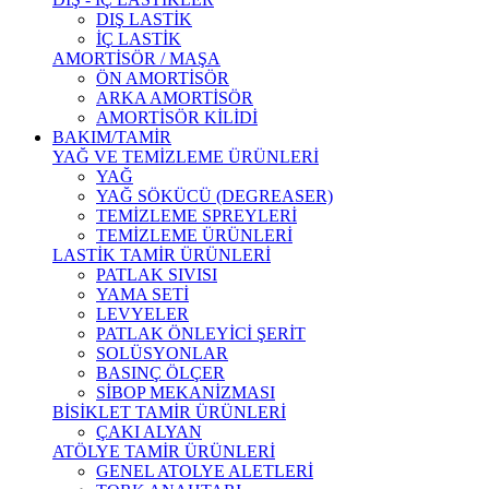
DIŞ LASTİK
İÇ LASTİK
AMORTİSÖR / MAŞA
ÖN AMORTİSÖR
ARKA AMORTİSÖR
AMORTİSÖR KİLİDİ
BAKIM/TAMİR
YAĞ VE TEMİZLEME ÜRÜNLERİ
YAĞ
YAĞ SÖKÜCÜ (DEGREASER)
TEMİZLEME SPREYLERİ
TEMİZLEME ÜRÜNLERİ
LASTİK TAMİR ÜRÜNLERİ
PATLAK SIVISI
YAMA SETİ
LEVYELER
PATLAK ÖNLEYİCİ ŞERİT
SOLÜSYONLAR
BASINÇ ÖLÇER
SİBOP MEKANİZMASI
BİSİKLET TAMİR ÜRÜNLERİ
ÇAKI ALYAN
ATÖLYE TAMİR ÜRÜNLERİ
GENEL ATOLYE ALETLERİ