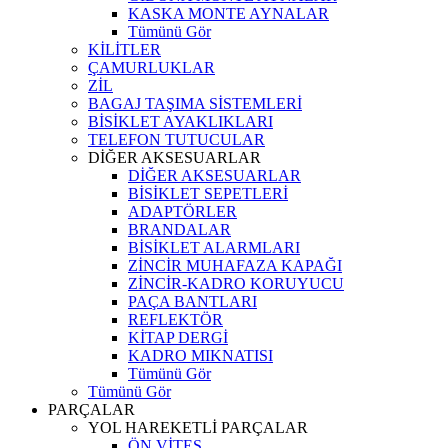
KASKA MONTE AYNALAR
Tümünü Gör
KİLİTLER
ÇAMURLUKLAR
ZİL
BAGAJ TAŞIMA SİSTEMLERİ
BİSİKLET AYAKLIKLARI
TELEFON TUTUCULAR
DİĞER AKSESUARLAR
DİĞER AKSESUARLAR
BİSİKLET SEPETLERİ
ADAPTÖRLER
BRANDALAR
BİSİKLET ALARMLARI
ZİNCİR MUHAFAZA KAPAĞI
ZİNCİR-KADRO KORUYUCU
PAÇA BANTLARI
REFLEKTÖR
KİTAP DERGİ
KADRO MIKNATISI
Tümünü Gör
Tümünü Gör
PARÇALAR
YOL HAREKETLİ PARÇALAR
ÖN VİTES