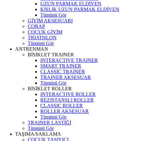
UZUN PARMAK ELDİVEN
KIŞLIK UZUN PARMAK ELDİVEN
Tümünü Gör
GİYİM AKSESUARI
ÇORAP
ÇOCUK GİYİM
TRIATHLON
Tümünü Gör
ANTRENMAN
BİSİKLET TRAINER
INTERACTIVE TRAINER
SMART TRAINER
CLASSIC TRAINER
TRAINER AKSESUAR
Tümünü Gör
BİSİKLET ROLLER
INTERACTIVE ROLLER
REZISTANSLI ROLLER
CLASSIC ROLLER
ROLLER AKSESUAR
Tümünü Gör
TRAINER LASTİĞİ
Tümünü Gör
TAŞIMA/SAKLAMA
ÇOCUK TAŞIYICI