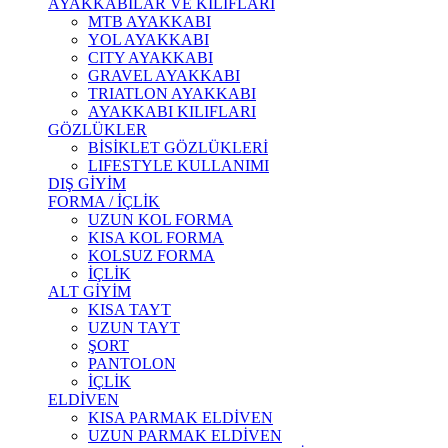
AYAKKABILAR VE KILIFLARI
MTB AYAKKABI
YOL AYAKKABI
CITY AYAKKABI
GRAVEL AYAKKABI
TRIATLON AYAKKABI
AYAKKABI KILIFLARI
GÖZLÜKLER
BİSİKLET GÖZLÜKLERİ
LIFESTYLE KULLANIMI
DIŞ GİYİM
FORMA / İÇLİK
UZUN KOL FORMA
KISA KOL FORMA
KOLSUZ FORMA
İÇLİK
ALT GİYİM
KISA TAYT
UZUN TAYT
ŞORT
PANTOLON
İÇLİK
ELDİVEN
KISA PARMAK ELDİVEN
UZUN PARMAK ELDİVEN