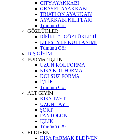
CITY AYAKKABI
GRAVEL AYAKKABI
TRIATLON AYAKKABI
AYAKKABI KILIFLARI
Tümünü Gör
GÖZLÜKLER
BİSİKLET GÖZLÜKLERİ
LIFESTYLE KULLANIMI
Tümünü Gör
DIŞ GİYİM
FORMA / İÇLİK
UZUN KOL FORMA
KISA KOL FORMA
KOLSUZ FORMA
İÇLİK
Tümünü Gör
ALT GİYİM
KISA TAYT
UZUN TAYT
ŞORT
PANTOLON
İÇLİK
Tümünü Gör
ELDİVEN
KISA PARMAK ELDİVEN