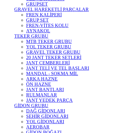
GRUPSET
GRAVEL HAREKETLİ PARÇALAR
FREN KALİPERİ
GRUP SET
FREN-VİTES KOLU
AYNAKOL
TEKER GRUBU
MTB TEKER GRUBU
YOL TEKER GRUBU
GRAVEL TEKER GRUBU
20 JANT TEKER SETLERİ
JANT ÇEMBERLERİ
JANT TELİ VE TEL BAŞLARI
MANDAL - SOKMA MİL
ARKA HAZNE
ÖN HAZNE
JANT BANTLARI
RULMANLAR
JANT YEDEK PARÇA
GİDON GRUBU
DAĞ GİDONLARI
ŞEHİR GİDONLARI
YOL GİDONLARI
AEROBAR
GİDON BOĞAZI