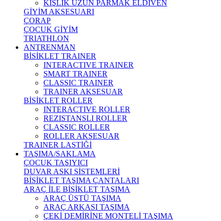
KIŞLIK UZUN PARMAK ELDİVEN
GİYİM AKSESUARI
ÇORAP
ÇOCUK GİYİM
TRIATHLON
ANTRENMAN
BİSİKLET TRAINER
INTERACTIVE TRAINER
SMART TRAINER
CLASSIC TRAINER
TRAINER AKSESUAR
BİSİKLET ROLLER
INTERACTIVE ROLLER
REZISTANSLI ROLLER
CLASSIC ROLLER
ROLLER AKSESUAR
TRAINER LASTİĞİ
TAŞIMA/SAKLAMA
ÇOCUK TAŞIYICI
DUVAR ASKI SİSTEMLERİ
BİSİKLET TAŞIMA ÇANTALARI
ARAÇ İLE BİSİKLET TAŞIMA
ARAÇ ÜSTÜ TAŞIMA
ARAÇ ARKASI TAŞIMA
ÇEKİ DEMİRİNE MONTELİ TAŞIMA