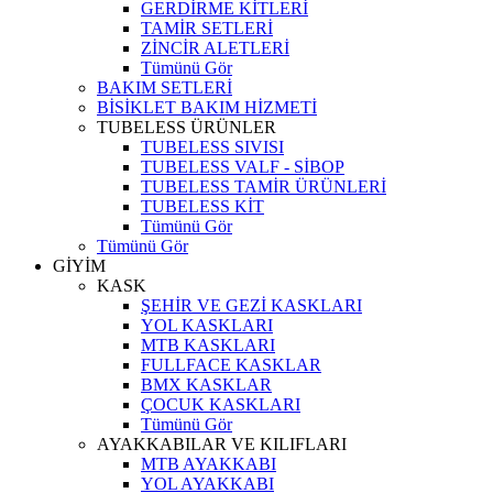
GERDİRME KİTLERİ
TAMİR SETLERİ
ZİNCİR ALETLERİ
Tümünü Gör
BAKIM SETLERİ
BİSİKLET BAKIM HİZMETİ
TUBELESS ÜRÜNLER
TUBELESS SIVISI
TUBELESS VALF - SİBOP
TUBELESS TAMİR ÜRÜNLERİ
TUBELESS KİT
Tümünü Gör
Tümünü Gör
GİYİM
KASK
ŞEHİR VE GEZİ KASKLARI
YOL KASKLARI
MTB KASKLARI
FULLFACE KASKLAR
BMX KASKLAR
ÇOCUK KASKLARI
Tümünü Gör
AYAKKABILAR VE KILIFLARI
MTB AYAKKABI
YOL AYAKKABI