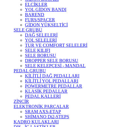
ELCİKLER
YOL GİDON BANDI
BAREND
FURŞ/SPACER
GİDON YÜKSELTİCİ
SELE GRUBU
DAĞ SELELERİ
YOL SELELERİ
TUR VE COMFORT SELELERİ
SELE KILIFI
SELE BORUSU
DROPPER SELE BORUSU
SELE KELEPÇESİ - MANDAL
PEDAL GRUBU
KİLİTLİ DAĞ PEDALLARI
KİLİTLİ YOL PEDALLARI
POWERMETRE PEDALLAR
KLASİK PEDALLAR
PEDAL KALLERİ
ZİNCİR
ELEKTRONİK PARÇALAR
SRAM AXS-ETAP
SHİMANO Di2-STEPS
KADRO KULAKLARI
DIŞ - İÇ LASTİKLER