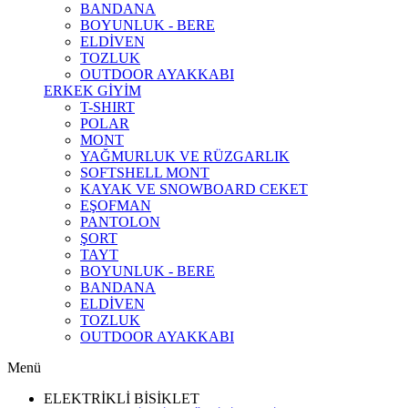
BANDANA
BOYUNLUK - BERE
ELDİVEN
TOZLUK
OUTDOOR AYAKKABI
ERKEK GİYİM
T-SHIRT
POLAR
MONT
YAĞMURLUK VE RÜZGARLIK
SOFTSHELL MONT
KAYAK VE SNOWBOARD CEKET
EŞOFMAN
PANTOLON
ŞORT
TAYT
BOYUNLUK - BERE
BANDANA
ELDİVEN
TOZLUK
OUTDOOR AYAKKABI
Menü
ELEKTRİKLİ BİSİKLET