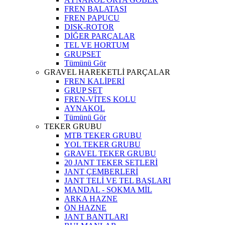
FREN BALATASI
FREN PAPUCU
DISK-ROTOR
DİĞER PARÇALAR
TEL VE HORTUM
GRUPSET
Tümünü Gör
GRAVEL HAREKETLİ PARÇALAR
FREN KALİPERİ
GRUP SET
FREN-VİTES KOLU
AYNAKOL
Tümünü Gör
TEKER GRUBU
MTB TEKER GRUBU
YOL TEKER GRUBU
GRAVEL TEKER GRUBU
20 JANT TEKER SETLERİ
JANT ÇEMBERLERİ
JANT TELİ VE TEL BAŞLARI
MANDAL - SOKMA MİL
ARKA HAZNE
ÖN HAZNE
JANT BANTLARI