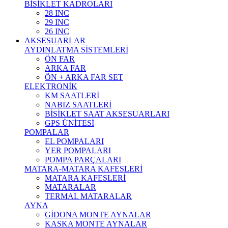
BİSİKLET KADROLARI
28 INC
29 INC
26 INC
AKSESUARLAR
AYDINLATMA SİSTEMLERİ
ÖN FAR
ARKA FAR
ÖN + ARKA FAR SET
ELEKTRONİK
KM SAATLERİ
NABIZ SAATLERİ
BİSİKLET SAAT AKSESUARLARI
GPS ÜNİTESİ
POMPALAR
EL POMPALARI
YER POMPALARI
POMPA PARÇALARI
MATARA-MATARA KAFESLERİ
MATARA KAFESLERİ
MATARALAR
TERMAL MATARALAR
AYNA
GİDONA MONTE AYNALAR
KASKA MONTE AYNALAR