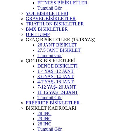
FITNESS BİSİKLETLER
Tümünü Gör
YOL BİSİKLETLERİ
GRAVEL BİSİKLETLER
TRIATHLON BİSİKLETLER
BMX BİSİKLETLER
DIRT JUMP
GENÇ BİSİKLETLERİ(15-18 YAŞ)
26 JANT BİSİKLET
27.5 JANT BİSİKLET
Tümünü Gör
ÇOCUK BİSİKLETLERİ
DENGE BİSİKLETİ
1-4 YAŞ- 12 JANT
3-6 YAŞ- 14 JANT
4-7 YAŞ- 16 JANT
7-12 YAŞ- 20 JANT
11-16 YAŞ- 24 JANT
Tümünü Gör
FREERIDE BİSİKLETLER
BİSİKLET KADROLARI
28 INC
29 INC
26 INC
Tümünü Gör