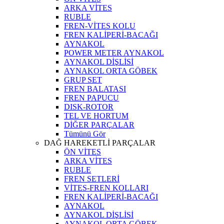
ARKA VİTES
RUBLE
FREN-VİTES KOLU
FREN KALİPERİ-BACAĞI
AYNAKOL
POWER METER AYNAKOL
AYNAKOL DİŞLİSİ
AYNAKOL ORTA GÖBEK
GRUP SET
FREN BALATASI
FREN PAPUCU
DISK-ROTOR
TEL VE HORTUM
DİĞER PARÇALAR
Tümünü Gör
DAĞ HAREKETLİ PARÇALAR
ÖN VİTES
ARKA VİTES
RUBLE
FREN SETLERİ
VİTES-FREN KOLLARI
FREN KALİPERİ-BACAĞI
AYNAKOL
AYNAKOL DİŞLİSİ
AYNAKOL ORTA GÖBEK