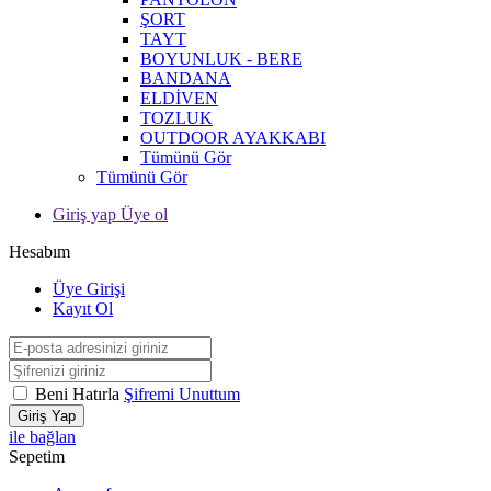
ŞORT
TAYT
BOYUNLUK - BERE
BANDANA
ELDİVEN
TOZLUK
OUTDOOR AYAKKABI
Tümünü Gör
Tümünü Gör
Giriş yap Üye ol
Hesabım
Üye Girişi
Kayıt Ol
Beni Hatırla
Şifremi Unuttum
Giriş Yap
ile bağlan
Sepetim