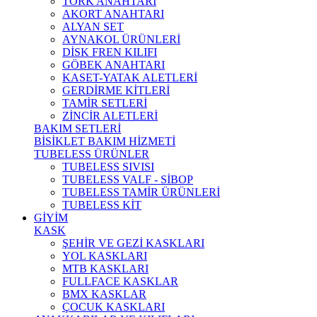
TORK ANAHTARI
AKORT ANAHTARI
ALYAN SET
AYNAKOL ÜRÜNLERİ
DİSK FREN KILIFI
GÖBEK ANAHTARI
KASET-YATAK ALETLERİ
GERDİRME KİTLERİ
TAMİR SETLERİ
ZİNCİR ALETLERİ
BAKIM SETLERİ
BİSİKLET BAKIM HİZMETİ
TUBELESS ÜRÜNLER
TUBELESS SIVISI
TUBELESS VALF - SİBOP
TUBELESS TAMİR ÜRÜNLERİ
TUBELESS KİT
GİYİM
KASK
ŞEHİR VE GEZİ KASKLARI
YOL KASKLARI
MTB KASKLARI
FULLFACE KASKLAR
BMX KASKLAR
ÇOCUK KASKLARI