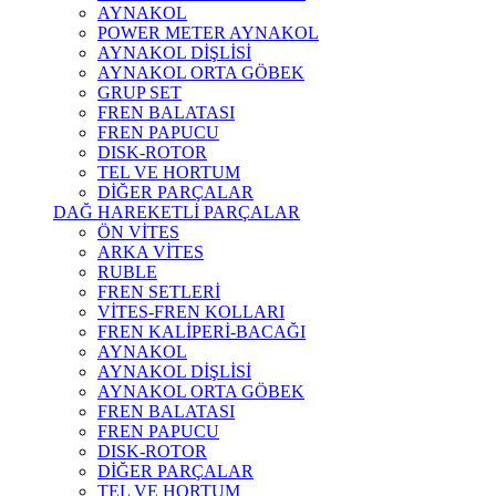
AYNAKOL
POWER METER AYNAKOL
AYNAKOL DİŞLİSİ
AYNAKOL ORTA GÖBEK
GRUP SET
FREN BALATASI
FREN PAPUCU
DISK-ROTOR
TEL VE HORTUM
DİĞER PARÇALAR
DAĞ HAREKETLİ PARÇALAR
ÖN VİTES
ARKA VİTES
RUBLE
FREN SETLERİ
VİTES-FREN KOLLARI
FREN KALİPERİ-BACAĞI
AYNAKOL
AYNAKOL DİŞLİSİ
AYNAKOL ORTA GÖBEK
FREN BALATASI
FREN PAPUCU
DISK-ROTOR
DİĞER PARÇALAR
TEL VE HORTUM