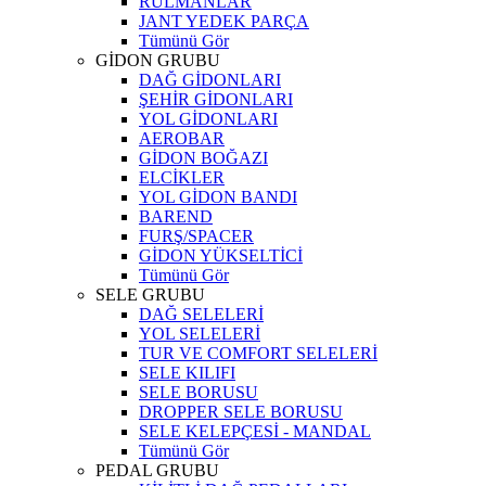
RULMANLAR
JANT YEDEK PARÇA
Tümünü Gör
GİDON GRUBU
DAĞ GİDONLARI
ŞEHİR GİDONLARI
YOL GİDONLARI
AEROBAR
GİDON BOĞAZI
ELCİKLER
YOL GİDON BANDI
BAREND
FURŞ/SPACER
GİDON YÜKSELTİCİ
Tümünü Gör
SELE GRUBU
DAĞ SELELERİ
YOL SELELERİ
TUR VE COMFORT SELELERİ
SELE KILIFI
SELE BORUSU
DROPPER SELE BORUSU
SELE KELEPÇESİ - MANDAL
Tümünü Gör
PEDAL GRUBU