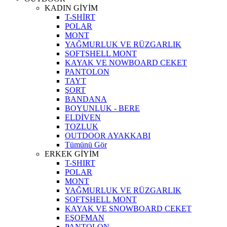
KADIN GİYİM
T-SHİRT
POLAR
MONT
YAĞMURLUK VE RÜZGARLIK
SOFTSHELL MONT
KAYAK VE NOWBOARD CEKET
PANTOLON
TAYT
ŞORT
BANDANA
BOYUNLUK - BERE
ELDİVEN
TOZLUK
OUTDOOR AYAKKABI
Tümünü Gör
ERKEK GİYİM
T-SHIRT
POLAR
MONT
YAĞMURLUK VE RÜZGARLIK
SOFTSHELL MONT
KAYAK VE SNOWBOARD CEKET
EŞOFMAN
PANTOLON