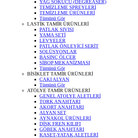
YAĞ SÖKÜCÜ (DEGREASER)
TEMİZLEME SPREYLERİ
TEMİZLEME ÜRÜNLERİ
Tümünü Gör
LASTİK TAMİR ÜRÜNLERİ
PATLAK SIVISI
YAMA SETİ
LEVYELER
PATLAK ÖNLEYİCİ ŞERİT
SOLÜSYONLAR
BASINÇ ÖLÇER
SİBOP MEKANİZMASI
Tümünü Gör
BİSİKLET TAMİR ÜRÜNLERİ
ÇAKI ALYAN
Tümünü Gör
ATÖLYE TAMİR ÜRÜNLERİ
GENEL ATOLYE ALETLERİ
TORK ANAHTARI
AKORT ANAHTARI
ALYAN SET
AYNAKOL ÜRÜNLERİ
DİSK FREN KILIFI
GÖBEK ANAHTARI
KASET-YATAK ALETLERİ