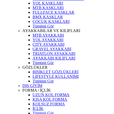
YOL KASKLARI
MTB KASKLARI
FULLFACE KASKLAR
BMX KASKLAR
ÇOCUK KASKLARI
Tümünü Gör
AYAKKABILAR VE KILIFLARI
MTB AYAKKABI
YOL AYAKKABI
CITY AYAKKABI
GRAVEL AYAKKABI
TRIATLON AYAKKABI
AYAKKABI KILIFLARI
Tümünü Gör
GÖZLÜKLER
BİSİKLET GÖZLÜKLERİ
LIFESTYLE KULLANIMI
Tümünü Gör
DIŞ GİYİM
FORMA / İÇLİK
UZUN KOL FORMA
KISA KOL FORMA
KOLSUZ FORMA
İÇLİK
Tümünü Gör