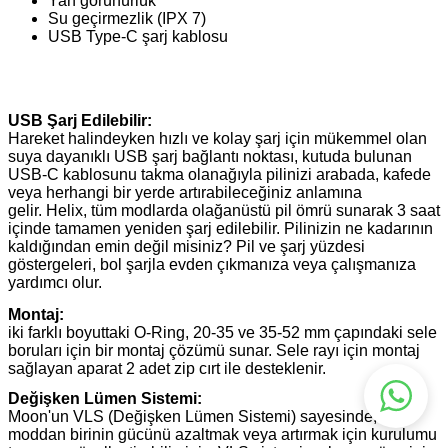
Yan görünürlük
Su geçirmezlik (IPX 7)
USB Type-C şarj kablosu
USB Şarj Edilebilir:
Hareket halindeyken hızlı ve kolay şarj için mükemmel olan
suya dayanıklı USB şarj bağlantı noktası, kutuda bulunan
USB-C kablosunu takma olanağıyla pilinizi arabada, kafede
veya herhangi bir yerde artırabileceğiniz anlamına
gelir. Helix, tüm modlarda olağanüstü pil ömrü sunarak 3 saat
içinde tamamen yeniden şarj edilebilir. Pilinizin ne kadarının
kaldığından emin değil misiniz? Pil ve şarj yüzdesi
göstergeleri, bol şarjla evden çıkmanıza veya çalışmanıza
yardımcı olur.
Montaj:
iki farklı boyuttaki O-Ring, 20-35 ve 35-52 mm çapındaki sele
boruları için bir montaj çözümü sunar. Sele rayı için montaj
sağlayan aparat 2 adet zip cırt ile desteklenir.
Değişken Lümen Sistemi:
Moon'un VLS (Değişken Lümen Sistemi) sayesinde, iki
moddan birinin gücünü azaltmak veya artırmak için kurulumu