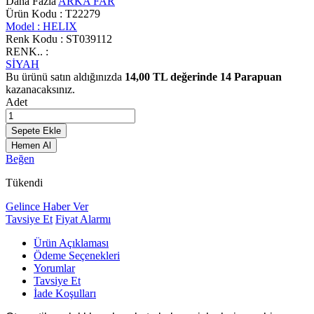
Daha Fazla
ARKA FAR
Ürün Kodu :
T22279
Model :
HELIX
Renk Kodu :
ST039112
RENK.. :
SİYAH
Bu ürünü satın aldığınızda
14,00
TL değerinde
14
Parapuan
kazanacaksınız.
Adet
Sepete Ekle
Hemen Al
Beğen
Tükendi
Gelince Haber Ver
Tavsiye Et
Fiyat Alarmı
Ürün Açıklaması
Ödeme Seçenekleri
Yorumlar
Tavsiye Et
İade Koşulları