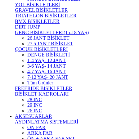
YOL BİSİKLETLERİ
GRAVEL BİSİKLETLER
TRIATHLON BİSİKLETLER
BMX BİSİKLETLER
DIRT JUMP
GENÇ BİSİKLETLERİ(15-18 YAŞ)
26 JANT BİSİKLET
27.5 JANT BİSİKLET
ÇOCUK BİSİKLETLERİ
DENGE BİSİKLETİ
1-4 YAŞ- 12 JANT
3-6 YAŞ- 14 JANT
4-7 YAŞ- 16 JANT
7-12 YAŞ- 20 JANT
Tüm Ürünler
FREERIDE BİSİKLETLER
BİSİKLET KADROLARI
28 INC
29 INC
26 INC
AKSESUARLAR
AYDINLATMA SİSTEMLERİ
ÖN FAR
ARKA FAR
ÖN + ARKA FAR SET