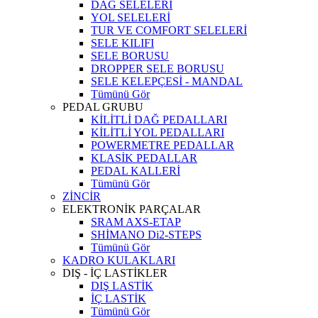
DAĞ SELELERİ
YOL SELELERİ
TUR VE COMFORT SELELERİ
SELE KILIFI
SELE BORUSU
DROPPER SELE BORUSU
SELE KELEPÇESİ - MANDAL
Tümünü Gör
PEDAL GRUBU
KİLİTLİ DAĞ PEDALLARI
KİLİTLİ YOL PEDALLARI
POWERMETRE PEDALLAR
KLASİK PEDALLAR
PEDAL KALLERİ
Tümünü Gör
ZİNCİR
ELEKTRONİK PARÇALAR
SRAM AXS-ETAP
SHİMANO Di2-STEPS
Tümünü Gör
KADRO KULAKLARI
DIŞ - İÇ LASTİKLER
DIŞ LASTİK
İÇ LASTİK
Tümünü Gör