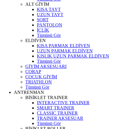
ALT GİYİM
KISA TAYT
UZUN TAYT
ŞORT
PANTOLON
İÇLİK
Tümünü Gör
ELDİVEN
KISA PARMAK ELDİVEN
UZUN PARMAK ELDİVEN
KIŞLIK UZUN PARMAK ELDİVEN
Tümünü Gör
GİYİM AKSESUARI
ÇORAP
ÇOCUK GİYİM
TRIATHLON
Tümünü Gör
ANTRENMAN
BİSİKLET TRAINER
INTERACTIVE TRAINER
SMART TRAINER
CLASSIC TRAINER
TRAINER AKSESUAR
Tümünü Gör
BİSİKLET ROLLER