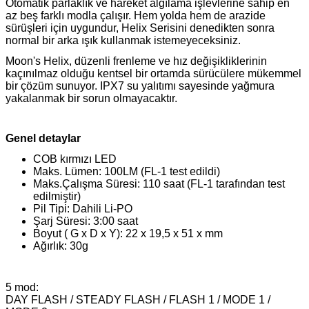
Otomatik parlaklık ve hareket algılama işlevlerine sahip en
az beş farklı modla çalışır. Hem yolda hem de arazide
sürüşleri için uygundur, Helix Serisini denedikten sonra
normal bir arka ışık kullanmak istemeyeceksiniz.
Moon's Helix, düzenli frenleme ve hız değişikliklerinin
kaçınılmaz olduğu kentsel bir ortamda sürücülere mükemmel
bir çözüm sunuyor. IPX7 su yalıtımı sayesinde yağmura
yakalanmak bir sorun olmayacaktır.
Genel detaylar
COB kırmızı LED
Maks. Lümen: 100LM (FL-1 test edildi)
Maks.Çalışma Süresi: 110 saat (FL-1 tarafından test
edilmiştir)
Pil Tipi: Dahili Li-PO
Şarj Süresi: 3:00 saat
Boyut ( G x D x Y): 22 x 19,5 x 51 x mm
Ağırlık: 30g
5 mod:
DAY FLASH / STEADY FLASH / FLASH 1 / MODE 1 /