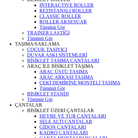
INTERACTIVE ROLLER
REZISTANSLI ROLLER
CLASSIC ROLLER
ROLLER AKSESUAR
Tümünü Gör
TRAINER LASTİĞİ
Tümünü Gör
TAŞIMA/SAKLAMA
ÇOCUK TAŞIYICI
DUVAR ASKI SİSTEMLERİ
BİSİKLET TAŞIMA ÇANTALARI
ARAÇ İLE BİSİKLET TAŞIMA
ARAÇ ÜSTÜ TAŞIMA
ARAÇ ARKASI TAŞIMA
ÇEKİ DEMİRİNE MONTELİ TAŞIMA
Tümünü Gör
BİSİKLET STANDI
Tümünü Gör
ÇANTALAR
BİSİKLET ÜZERİ ÇANTALAR
HEYBE VE TUR ÇANTALARI
SELE ALTI ÇANTALAR
GİDON ÇANTALARI
KADRO ÇANTALARI