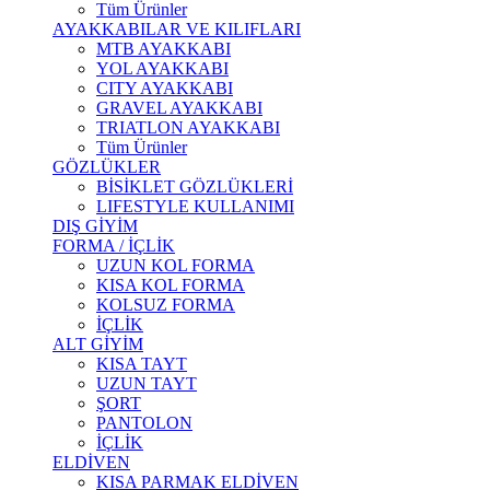
Tüm Ürünler
AYAKKABILAR VE KILIFLARI
MTB AYAKKABI
YOL AYAKKABI
CITY AYAKKABI
GRAVEL AYAKKABI
TRIATLON AYAKKABI
Tüm Ürünler
GÖZLÜKLER
BİSİKLET GÖZLÜKLERİ
LIFESTYLE KULLANIMI
DIŞ GİYİM
FORMA / İÇLİK
UZUN KOL FORMA
KISA KOL FORMA
KOLSUZ FORMA
İÇLİK
ALT GİYİM
KISA TAYT
UZUN TAYT
ŞORT
PANTOLON
İÇLİK
ELDİVEN
KISA PARMAK ELDİVEN