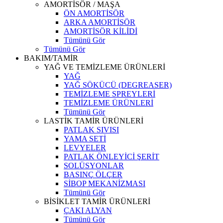
AMORTİSÖR / MAŞA
ÖN AMORTİSÖR
ARKA AMORTİSÖR
AMORTİSÖR KİLİDİ
Tümünü Gör
Tümünü Gör
BAKIM/TAMİR
YAĞ VE TEMİZLEME ÜRÜNLERİ
YAĞ
YAĞ SÖKÜCÜ (DEGREASER)
TEMİZLEME SPREYLERİ
TEMİZLEME ÜRÜNLERİ
Tümünü Gör
LASTİK TAMİR ÜRÜNLERİ
PATLAK SIVISI
YAMA SETİ
LEVYELER
PATLAK ÖNLEYİCİ ŞERİT
SOLÜSYONLAR
BASINÇ ÖLÇER
SİBOP MEKANİZMASI
Tümünü Gör
BİSİKLET TAMİR ÜRÜNLERİ
ÇAKI ALYAN
Tümünü Gör