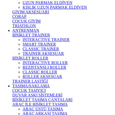
UZUN PARMAK ELDİVEN
KIŞLIK UZUN PARMAK ELDİVEN
GİYİM AKSESUARI
ÇORAP
ÇOCUK GİYİM
TRIATHLON
ANTRENMAN
BİSİKLET TRAINER
INTERACTIVE TRAINER
SMART TRAINER
CLASSIC TRAINER
TRAINER AKSESUAR
BİSİKLET ROLLER
INTERACTIVE ROLLER
REZISTANSLI ROLLER
CLASSIC ROLLER
ROLLER AKSESUAR
TRAINER LASTİĞİ
TAŞIMA/SAKLAMA
ÇOCUK TAŞIYICI
DUVAR ASKI SİSTEMLERİ
BİSİKLET TAŞIMA ÇANTALARI
ARAÇ İLE BİSİKLET TAŞIMA
ARAÇ ÜSTÜ TAŞIMA
ARAÇ ARKASI TAŞIMA