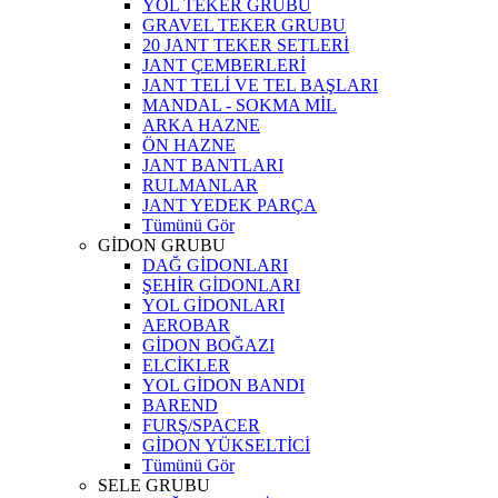
YOL TEKER GRUBU
GRAVEL TEKER GRUBU
20 JANT TEKER SETLERİ
JANT ÇEMBERLERİ
JANT TELİ VE TEL BAŞLARI
MANDAL - SOKMA MİL
ARKA HAZNE
ÖN HAZNE
JANT BANTLARI
RULMANLAR
JANT YEDEK PARÇA
Tümünü Gör
GİDON GRUBU
DAĞ GİDONLARI
ŞEHİR GİDONLARI
YOL GİDONLARI
AEROBAR
GİDON BOĞAZI
ELCİKLER
YOL GİDON BANDI
BAREND
FURŞ/SPACER
GİDON YÜKSELTİCİ
Tümünü Gör
SELE GRUBU