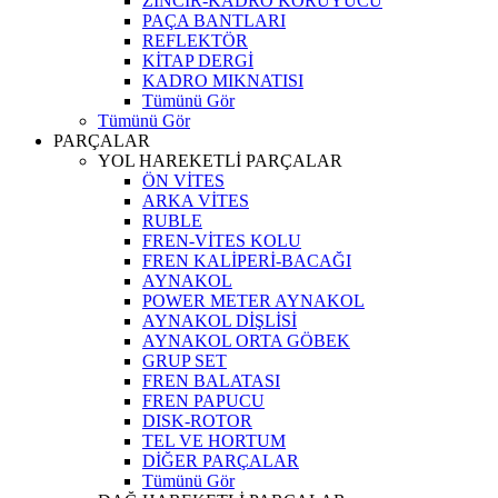
ZİNCİR-KADRO KORUYUCU
PAÇA BANTLARI
REFLEKTÖR
KİTAP DERGİ
KADRO MIKNATISI
Tümünü Gör
Tümünü Gör
PARÇALAR
YOL HAREKETLİ PARÇALAR
ÖN VİTES
ARKA VİTES
RUBLE
FREN-VİTES KOLU
FREN KALİPERİ-BACAĞI
AYNAKOL
POWER METER AYNAKOL
AYNAKOL DİŞLİSİ
AYNAKOL ORTA GÖBEK
GRUP SET
FREN BALATASI
FREN PAPUCU
DISK-ROTOR
TEL VE HORTUM
DİĞER PARÇALAR
Tümünü Gör