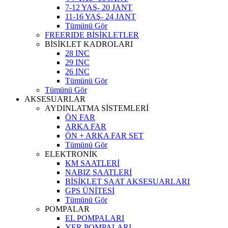
7-12 YAŞ- 20 JANT
11-16 YAŞ- 24 JANT
Tümünü Gör
FREERIDE BİSİKLETLER
BİSİKLET KADROLARI
28 INC
29 INC
26 INC
Tümünü Gör
Tümünü Gör
AKSESUARLAR
AYDINLATMA SİSTEMLERİ
ÖN FAR
ARKA FAR
ÖN + ARKA FAR SET
Tümünü Gör
ELEKTRONİK
KM SAATLERİ
NABIZ SAATLERİ
BİSİKLET SAAT AKSESUARLARI
GPS ÜNİTESİ
Tümünü Gör
POMPALAR
EL POMPALARI
YER POMPALARI