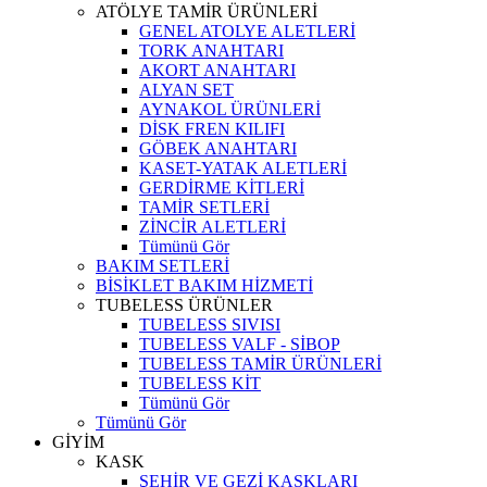
ATÖLYE TAMİR ÜRÜNLERİ
GENEL ATOLYE ALETLERİ
TORK ANAHTARI
AKORT ANAHTARI
ALYAN SET
AYNAKOL ÜRÜNLERİ
DİSK FREN KILIFI
GÖBEK ANAHTARI
KASET-YATAK ALETLERİ
GERDİRME KİTLERİ
TAMİR SETLERİ
ZİNCİR ALETLERİ
Tümünü Gör
BAKIM SETLERİ
BİSİKLET BAKIM HİZMETİ
TUBELESS ÜRÜNLER
TUBELESS SIVISI
TUBELESS VALF - SİBOP
TUBELESS TAMİR ÜRÜNLERİ
TUBELESS KİT
Tümünü Gör
Tümünü Gör
GİYİM
KASK
ŞEHİR VE GEZİ KASKLARI