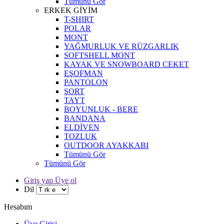
Tümünü Gör
ERKEK GİYİM
T-SHIRT
POLAR
MONT
YAĞMURLUK VE RÜZGARLIK
SOFTSHELL MONT
KAYAK VE SNOWBOARD CEKET
EŞOFMAN
PANTOLON
ŞORT
TAYT
BOYUNLUK - BERE
BANDANA
ELDİVEN
TOZLUK
OUTDOOR AYAKKABI
Tümünü Gör
Tümünü Gör
Giriş yap Üye ol
Dil
Hesabım
Üye Girişi