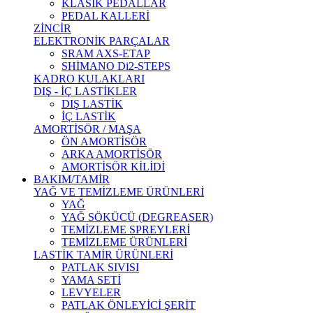
KLASİK PEDALLAR
PEDAL KALLERİ
ZİNCİR
ELEKTRONİK PARÇALAR
SRAM AXS-ETAP
SHİMANO Di2-STEPS
KADRO KULAKLARI
DIŞ - İÇ LASTİKLER
DIŞ LASTİK
İÇ LASTİK
AMORTİSÖR / MAŞA
ÖN AMORTİSÖR
ARKA AMORTİSÖR
AMORTİSÖR KİLİDİ
BAKIM/TAMİR
YAĞ VE TEMİZLEME ÜRÜNLERİ
YAĞ
YAĞ SÖKÜCÜ (DEGREASER)
TEMİZLEME SPREYLERİ
TEMİZLEME ÜRÜNLERİ
LASTİK TAMİR ÜRÜNLERİ
PATLAK SIVISI
YAMA SETİ
LEVYELER
PATLAK ÖNLEYİCİ ŞERİT