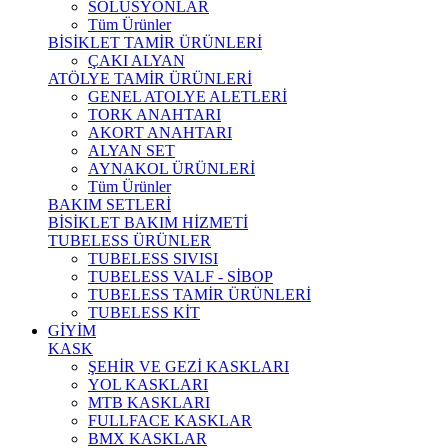
SOLÜSYONLAR
Tüm Ürünler
BİSİKLET TAMİR ÜRÜNLERİ
ÇAKI ALYAN
ATÖLYE TAMİR ÜRÜNLERİ
GENEL ATOLYE ALETLERİ
TORK ANAHTARI
AKORT ANAHTARI
ALYAN SET
AYNAKOL ÜRÜNLERİ
Tüm Ürünler
BAKIM SETLERİ
BİSİKLET BAKIM HİZMETİ
TUBELESS ÜRÜNLER
TUBELESS SIVISI
TUBELESS VALF - SİBOP
TUBELESS TAMİR ÜRÜNLERİ
TUBELESS KİT
GİYİM
KASK
ŞEHİR VE GEZİ KASKLARI
YOL KASKLARI
MTB KASKLARI
FULLFACE KASKLAR
BMX KASKLAR