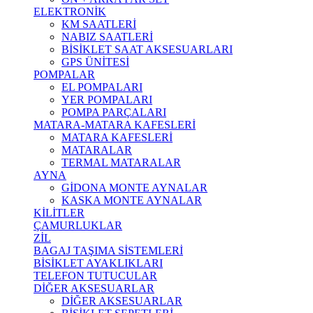
ELEKTRONİK
KM SAATLERİ
NABIZ SAATLERİ
BİSİKLET SAAT AKSESUARLARI
GPS ÜNİTESİ
POMPALAR
EL POMPALARI
YER POMPALARI
POMPA PARÇALARI
MATARA-MATARA KAFESLERİ
MATARA KAFESLERİ
MATARALAR
TERMAL MATARALAR
AYNA
GİDONA MONTE AYNALAR
KASKA MONTE AYNALAR
KİLİTLER
ÇAMURLUKLAR
ZİL
BAGAJ TAŞIMA SİSTEMLERİ
BİSİKLET AYAKLIKLARI
TELEFON TUTUCULAR
DİĞER AKSESUARLAR
DİĞER AKSESUARLAR