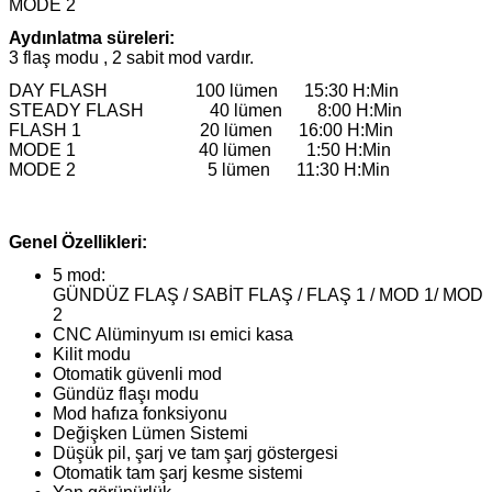
MODE 2
Aydınlatma süreleri:
3 flaş modu , 2 sabit mod vardır.
DAY FLASH 100 lümen 15:30 H:Min
STEADY FLASH 40 lümen 8:00 H:Min
FLASH 1 20 lümen 16:00 H:Min
MODE 1 40 lümen 1:50 H:Min
MODE 2 5 lümen 11:30 H:Min
Genel Özellikleri:
5 mod:
GÜNDÜZ FLAŞ / SABİT FLAŞ / FLAŞ 1 / MOD 1/ MOD
2
CNC Alüminyum ısı emici kasa
Kilit modu
Otomatik güvenli mod
Gündüz flaşı modu
Mod hafıza fonksiyonu
Değişken Lümen Sistemi
Düşük pil, şarj ve tam şarj göstergesi
Otomatik tam şarj kesme sistemi