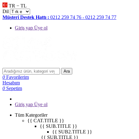
TR − TL
Dil
Müşteri Destek Hattı :
0212 259 74 76 - 0212 259 74 77
Giriş yap Üye ol
Ara
0
Favorilerim
Hesabım
0
Sepetim
Giriş yap Üye ol
Tüm Kategoriler
{{ CAT.TITLE }}
{{ SUB.TITLE }}
{{ SUB2.TITLE }}
{{ SUB.TITLE }}