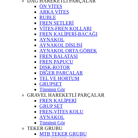
DAĞ HAREKETLİ PARÇALAR
ÖN VİTES
ARKA VİTES
RUBLE
FREN SETLERİ
VİTES-FREN KOLLARI
FREN KALİPERİ-BACAĞI
AYNAKOL
AYNAKOL DİŞLİSİ
AYNAKOL ORTA GÖBEK
FREN BALATASI
FREN PAPUCU
DISK-ROTOR
DİĞER PARÇALAR
TEL VE HORTUM
GRUPSET
Tümünü Gör
GRAVEL HAREKETLİ PARÇALAR
FREN KALİPERİ
GRUP SET
FREN-VİTES KOLU
AYNAKOL
Tümünü Gör
TEKER GRUBU
MTB TEKER GRUBU