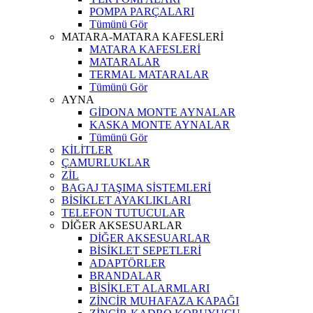
POMPA PARÇALARI
Tümünü Gör
MATARA-MATARA KAFESLERİ
MATARA KAFESLERİ
MATARALAR
TERMAL MATARALAR
Tümünü Gör
AYNA
GİDONA MONTE AYNALAR
KASKA MONTE AYNALAR
Tümünü Gör
KİLİTLER
ÇAMURLUKLAR
ZİL
BAGAJ TAŞIMA SİSTEMLERİ
BİSİKLET AYAKLIKLARI
TELEFON TUTUCULAR
DİĞER AKSESUARLAR
DİĞER AKSESUARLAR
BİSİKLET SEPETLERİ
ADAPTÖRLER
BRANDALAR
BİSİKLET ALARMLARI
ZİNCİR MUHAFAZA KAPAĞI