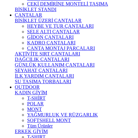
ÇEKİ DEMİRİNE MONTELİ TAŞIMA
BİSİKLET STANDI
ÇANTALAR
BİSİKLET ÜZERİ ÇANTALAR
HEYBE VE TUR ÇANTALARI
SELE ALTI ÇANTALAR
GİDON ÇANTALARI
KADRO ÇANTALARI
ÇANTA MONTAJ PARÇALARI
AKTİVİTE SIRT ÇANTALARI
DAĞCILIK ÇANTALARI
GÜNLÜK KULLANIM ÇANTALARI
SEYAHAT ÇANTALARI
İLK YARDIM ÇANTALARI
SU TAŞIMA TORBALARI
OUTDOOR
KADIN GİYİM
T-SHİRT
POLAR
MONT
YAĞMURLUK VE RÜZGARLIK
SOFTSHELL MONT
Tüm Ürünler
ERKEK GİYİM
T-SHIRT