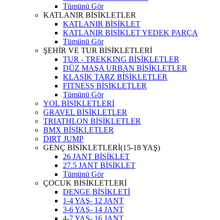
Tümünü Gör
KATLANIR BİSİKLETLER
KATLANIR BİSİKLET
KATLANIR BİSİKLET YEDEK PARÇA
Tümünü Gör
ŞEHİR VE TUR BİSİKLETLERİ
TUR - TREKKING BİSİKLETLER
DÜZ MAŞA URBAN BİSİKLETLER
KLASİK TARZ BİSİKLETLER
FITNESS BİSİKLETLER
Tümünü Gör
YOL BİSİKLETLERİ
GRAVEL BİSİKLETLER
TRIATHLON BİSİKLETLER
BMX BİSİKLETLER
DIRT JUMP
GENÇ BİSİKLETLERİ(15-18 YAŞ)
26 JANT BİSİKLET
27.5 JANT BİSİKLET
Tümünü Gör
ÇOCUK BİSİKLETLERİ
DENGE BİSİKLETİ
1-4 YAŞ- 12 JANT
3-6 YAŞ- 14 JANT
4-7 YAŞ- 16 JANT