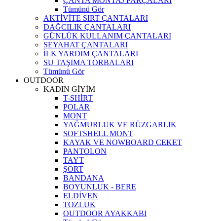
ÇANTA MONTAJ PARÇALARI
Tümünü Gör
AKTİVİTE SIRT ÇANTALARI
DAĞCILIK ÇANTALARI
GÜNLÜK KULLANIM ÇANTALARI
SEYAHAT ÇANTALARI
İLK YARDIM ÇANTALARI
SU TAŞIMA TORBALARI
Tümünü Gör
OUTDOOR
KADIN GİYİM
T-SHİRT
POLAR
MONT
YAĞMURLUK VE RÜZGARLIK
SOFTSHELL MONT
KAYAK VE NOWBOARD CEKET
PANTOLON
TAYT
ŞORT
BANDANA
BOYUNLUK - BERE
ELDİVEN
TOZLUK
OUTDOOR AYAKKABI