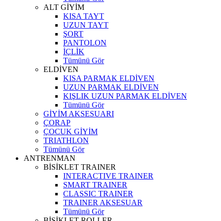
ALT GİYİM
KISA TAYT
UZUN TAYT
ŞORT
PANTOLON
İÇLİK
Tümünü Gör
ELDİVEN
KISA PARMAK ELDİVEN
UZUN PARMAK ELDİVEN
KIŞLIK UZUN PARMAK ELDİVEN
Tümünü Gör
GİYİM AKSESUARI
ÇORAP
ÇOCUK GİYİM
TRIATHLON
Tümünü Gör
ANTRENMAN
BİSİKLET TRAINER
INTERACTIVE TRAINER
SMART TRAINER
CLASSIC TRAINER
TRAINER AKSESUAR
Tümünü Gör
BİSİKLET ROLLER