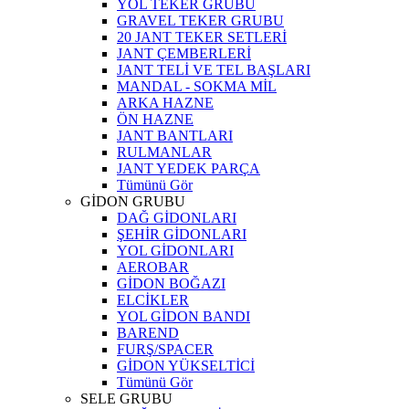
YOL TEKER GRUBU
GRAVEL TEKER GRUBU
20 JANT TEKER SETLERİ
JANT ÇEMBERLERİ
JANT TELİ VE TEL BAŞLARI
MANDAL - SOKMA MİL
ARKA HAZNE
ÖN HAZNE
JANT BANTLARI
RULMANLAR
JANT YEDEK PARÇA
Tümünü Gör
GİDON GRUBU
DAĞ GİDONLARI
ŞEHİR GİDONLARI
YOL GİDONLARI
AEROBAR
GİDON BOĞAZI
ELCİKLER
YOL GİDON BANDI
BAREND
FURŞ/SPACER
GİDON YÜKSELTİCİ
Tümünü Gör
SELE GRUBU