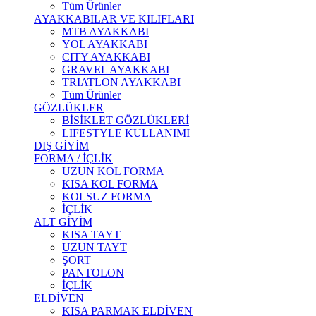
Tüm Ürünler
AYAKKABILAR VE KILIFLARI
MTB AYAKKABI
YOL AYAKKABI
CITY AYAKKABI
GRAVEL AYAKKABI
TRIATLON AYAKKABI
Tüm Ürünler
GÖZLÜKLER
BİSİKLET GÖZLÜKLERİ
LIFESTYLE KULLANIMI
DIŞ GİYİM
FORMA / İÇLİK
UZUN KOL FORMA
KISA KOL FORMA
KOLSUZ FORMA
İÇLİK
ALT GİYİM
KISA TAYT
UZUN TAYT
ŞORT
PANTOLON
İÇLİK
ELDİVEN
KISA PARMAK ELDİVEN