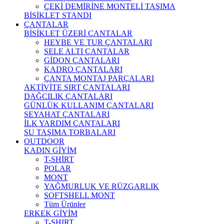
ÇEKİ DEMİRİNE MONTELİ TAŞIMA
BİSİKLET STANDI
ÇANTALAR
BİSİKLET ÜZERİ ÇANTALAR
HEYBE VE TUR ÇANTALARI
SELE ALTI ÇANTALAR
GİDON ÇANTALARI
KADRO ÇANTALARI
ÇANTA MONTAJ PARÇALARI
AKTİVİTE SIRT ÇANTALARI
DAĞCILIK ÇANTALARI
GÜNLÜK KULLANIM ÇANTALARI
SEYAHAT ÇANTALARI
İLK YARDIM ÇANTALARI
SU TAŞIMA TORBALARI
OUTDOOR
KADIN GİYİM
T-SHİRT
POLAR
MONT
YAĞMURLUK VE RÜZGARLIK
SOFTSHELL MONT
Tüm Ürünler
ERKEK GİYİM
T-SHIRT