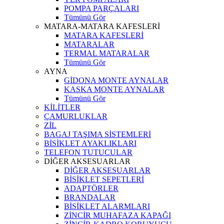
POMPA PARÇALARI
Tümünü Gör
MATARA-MATARA KAFESLERİ
MATARA KAFESLERİ
MATARALAR
TERMAL MATARALAR
Tümünü Gör
AYNA
GİDONA MONTE AYNALAR
KASKA MONTE AYNALAR
Tümünü Gör
KİLİTLER
ÇAMURLUKLAR
ZİL
BAGAJ TAŞIMA SİSTEMLERİ
BİSİKLET AYAKLIKLARI
TELEFON TUTUCULAR
DİĞER AKSESUARLAR
DİĞER AKSESUARLAR
BİSİKLET SEPETLERİ
ADAPTÖRLER
BRANDALAR
BİSİKLET ALARMLARI
ZİNCİR MUHAFAZA KAPAĞI