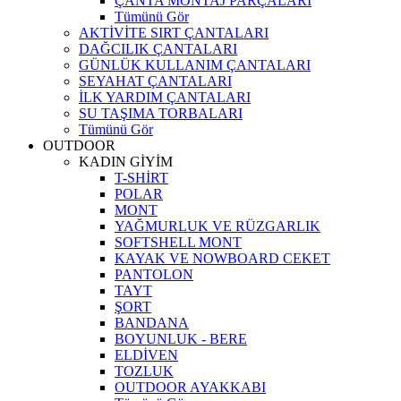
ÇANTA MONTAJ PARÇALARI
Tümünü Gör
AKTİVİTE SIRT ÇANTALARI
DAĞCILIK ÇANTALARI
GÜNLÜK KULLANIM ÇANTALARI
SEYAHAT ÇANTALARI
İLK YARDIM ÇANTALARI
SU TAŞIMA TORBALARI
Tümünü Gör
OUTDOOR
KADIN GİYİM
T-SHİRT
POLAR
MONT
YAĞMURLUK VE RÜZGARLIK
SOFTSHELL MONT
KAYAK VE NOWBOARD CEKET
PANTOLON
TAYT
ŞORT
BANDANA
BOYUNLUK - BERE
ELDİVEN
TOZLUK
OUTDOOR AYAKKABI