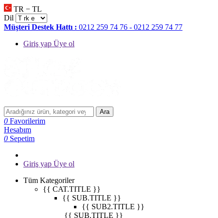
TR − TL
Dil
Müşteri Destek Hattı :
0212 259 74 76 - 0212 259 74 77
Giriş yap Üye ol
Ara
0
Favorilerim
Hesabım
0
Sepetim
Giriş yap Üye ol
Tüm Kategoriler
{{ CAT.TITLE }}
{{ SUB.TITLE }}
{{ SUB2.TITLE }}
{{ SUB.TITLE }}