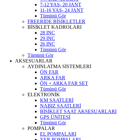
7-12 YAŞ- 20 JANT
11-16 YAŞ- 24 JANT
Tümünü Gör
FREERIDE BİSİKLETLER
BİSİKLET KADROLARI
28 INC
29 INC
26 INC
Tümünü Gör
Tümünü Gör
AKSESUARLAR
AYDINLATMA SİSTEMLERİ
ÖN FAR
ARKA FAR
ÖN + ARKA FAR SET
Tümünü Gör
ELEKTRONİK
KM SAATLERİ
NABIZ SAATLERİ
BİSİKLET SAAT AKSESUARLARI
GPS ÜNİTESİ
Tümünü Gör
POMPALAR
EL POMPALARI
YER POMPALARI