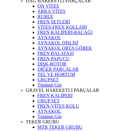
DAĞ HAREKETLİ PARÇALAR
ÖN VİTES
ARKA VİTES
RUBLE
FREN SETLERİ
VİTES-FREN KOLLARI
FREN KALİPERİ-BACAĞI
AYNAKOL
AYNAKOL DİŞLİSİ
AYNAKOL ORTA GÖBEK
FREN BALATASI
FREN PAPUCU
DISK-ROTOR
DİĞER PARÇALAR
TEL VE HORTUM
GRUPSET
Tümünü Gör
GRAVEL HAREKETLİ PARÇALAR
FREN KALİPERİ
GRUP SET
FREN-VİTES KOLU
AYNAKOL
Tümünü Gör
TEKER GRUBU
MTB TEKER GRUBU