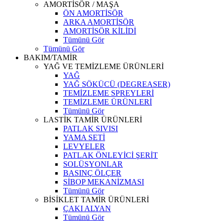
AMORTİSÖR / MAŞA
ÖN AMORTİSÖR
ARKA AMORTİSÖR
AMORTİSÖR KİLİDİ
Tümünü Gör
Tümünü Gör
BAKIM/TAMİR
YAĞ VE TEMİZLEME ÜRÜNLERİ
YAĞ
YAĞ SÖKÜCÜ (DEGREASER)
TEMİZLEME SPREYLERİ
TEMİZLEME ÜRÜNLERİ
Tümünü Gör
LASTİK TAMİR ÜRÜNLERİ
PATLAK SIVISI
YAMA SETİ
LEVYELER
PATLAK ÖNLEYİCİ ŞERİT
SOLÜSYONLAR
BASINÇ ÖLÇER
SİBOP MEKANİZMASI
Tümünü Gör
BİSİKLET TAMİR ÜRÜNLERİ
ÇAKI ALYAN
Tümünü Gör