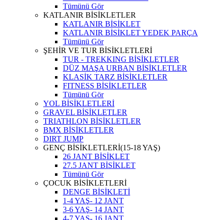
Tümünü Gör
KATLANIR BİSİKLETLER
KATLANIR BİSİKLET
KATLANIR BİSİKLET YEDEK PARÇA
Tümünü Gör
ŞEHİR VE TUR BİSİKLETLERİ
TUR - TREKKING BİSİKLETLER
DÜZ MAŞA URBAN BİSİKLETLER
KLASİK TARZ BİSİKLETLER
FITNESS BİSİKLETLER
Tümünü Gör
YOL BİSİKLETLERİ
GRAVEL BİSİKLETLER
TRIATHLON BİSİKLETLER
BMX BİSİKLETLER
DIRT JUMP
GENÇ BİSİKLETLERİ(15-18 YAŞ)
26 JANT BİSİKLET
27.5 JANT BİSİKLET
Tümünü Gör
ÇOCUK BİSİKLETLERİ
DENGE BİSİKLETİ
1-4 YAŞ- 12 JANT
3-6 YAŞ- 14 JANT
4-7 YAŞ- 16 JANT