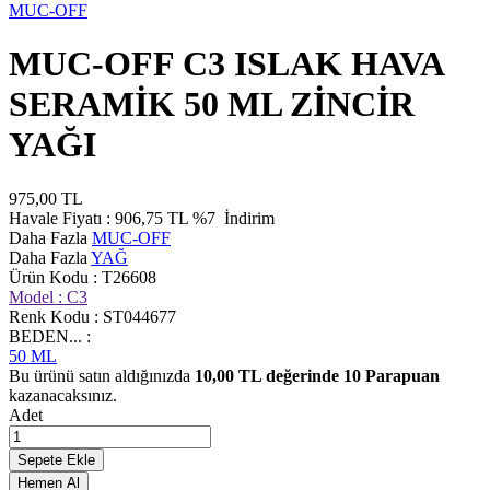
MUC-OFF
MUC-OFF C3 ISLAK HAVA
SERAMİK 50 ML ZİNCİR
YAĞI
975,00
TL
Havale Fiyatı :
906,75
TL
%7
İndirim
Daha Fazla
MUC-OFF
Daha Fazla
YAĞ
Ürün Kodu :
T26608
Model :
C3
Renk Kodu :
ST044677
BEDEN... :
50 ML
Bu ürünü satın aldığınızda
10,00
TL değerinde
10
Parapuan
kazanacaksınız.
Adet
Sepete Ekle
Hemen Al