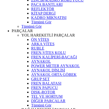
ZİNCİR-KADRO KORUYUCU
PAÇA BANTLARI
REFLEKTÖR
KİTAP DERGİ
KADRO MIKNATISI
Tümünü Gör
Tümünü Gör
PARÇALAR
YOL HAREKETLİ PARÇALAR
ÖN VİTES
ARKA VİTES
RUBLE
FREN-VİTES KOLU
FREN KALİPERİ-BACAĞI
AYNAKOL
POWER METER AYNAKOL
AYNAKOL DİŞLİSİ
AYNAKOL ORTA GÖBEK
GRUP SET
FREN BALATASI
FREN PAPUCU
DISK-ROTOR
TEL VE HORTUM
DİĞER PARÇALAR
Tümünü Gör