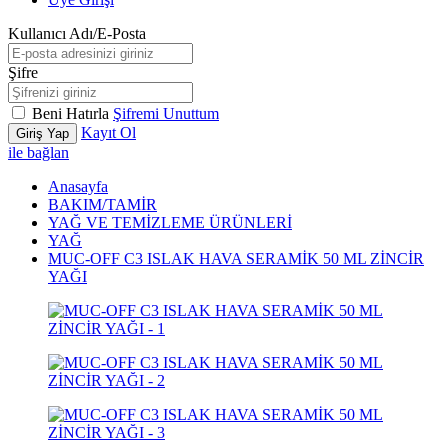
Kullanıcı Adı/E-Posta
Şifre
Beni Hatırla
Şifremi Unuttum
Kayıt Ol
Giriş Yap
ile bağlan
Anasayfa
BAKIM/TAMİR
YAĞ VE TEMİZLEME ÜRÜNLERİ
YAĞ
MUC-OFF C3 ISLAK HAVA SERAMİK 50 ML ZİNCİR
YAĞI