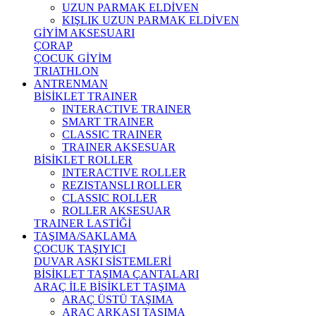
UZUN PARMAK ELDİVEN
KIŞLIK UZUN PARMAK ELDİVEN
GİYİM AKSESUARI
ÇORAP
ÇOCUK GİYİM
TRIATHLON
ANTRENMAN
BİSİKLET TRAINER
INTERACTIVE TRAINER
SMART TRAINER
CLASSIC TRAINER
TRAINER AKSESUAR
BİSİKLET ROLLER
INTERACTIVE ROLLER
REZISTANSLI ROLLER
CLASSIC ROLLER
ROLLER AKSESUAR
TRAINER LASTİĞİ
TAŞIMA/SAKLAMA
ÇOCUK TAŞIYICI
DUVAR ASKI SİSTEMLERİ
BİSİKLET TAŞIMA ÇANTALARI
ARAÇ İLE BİSİKLET TAŞIMA
ARAÇ ÜSTÜ TAŞIMA
ARAÇ ARKASI TAŞIMA