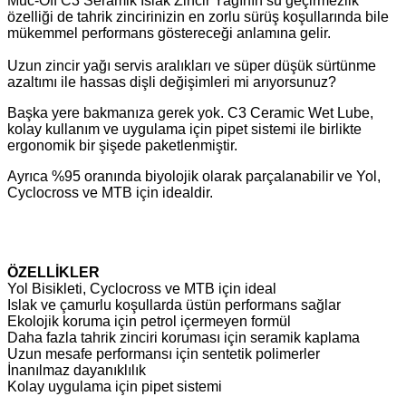
Muc-Off C3 Seramik Islak Zincir Yağının su geçirmezlik
özelliği de tahrik zincirinizin en zorlu sürüş koşullarında bile
mükemmel performans göstereceği anlamına gelir.
Uzun zincir yağı servis aralıkları ve süper düşük sürtünme
azaltımı ile hassas dişli değişimleri mi arıyorsunuz?
Başka yere bakmanıza gerek yok. C3 Ceramic Wet Lube,
kolay kullanım ve uygulama için pipet sistemi ile birlikte
ergonomik bir şişede paketlenmiştir.
Ayrıca %95 oranında biyolojik olarak parçalanabilir ve Yol,
Cyclocross ve MTB için idealdir.
ÖZELLİKLER
Yol Bisikleti, Cyclocross ve MTB için ideal
Islak ve çamurlu koşullarda üstün performans sağlar
Ekolojik koruma için petrol içermeyen formül
Daha fazla tahrik zinciri koruması için seramik kaplama
Uzun mesafe performansı için sentetik polimerler
İnanılmaz dayanıklılık
Kolay uygulama için pipet sistemi