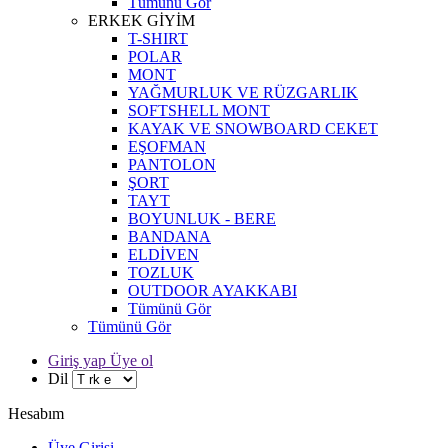
Tümünü Gör
ERKEK GİYİM
T-SHIRT
POLAR
MONT
YAĞMURLUK VE RÜZGARLIK
SOFTSHELL MONT
KAYAK VE SNOWBOARD CEKET
EŞOFMAN
PANTOLON
ŞORT
TAYT
BOYUNLUK - BERE
BANDANA
ELDİVEN
TOZLUK
OUTDOOR AYAKKABI
Tümünü Gör
Tümünü Gör
Giriş yap Üye ol
Dil
Hesabım
Üye Girişi