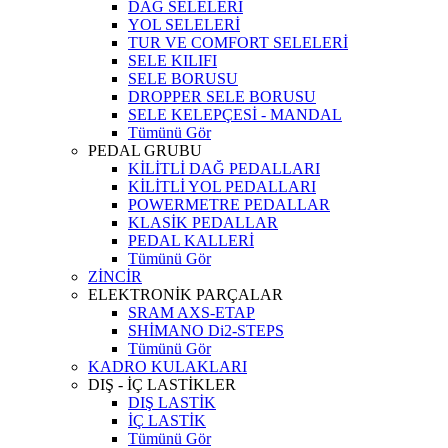
DAĞ SELELERİ
YOL SELELERİ
TUR VE COMFORT SELELERİ
SELE KILIFI
SELE BORUSU
DROPPER SELE BORUSU
SELE KELEPÇESİ - MANDAL
Tümünü Gör
PEDAL GRUBU
KİLİTLİ DAĞ PEDALLARI
KİLİTLİ YOL PEDALLARI
POWERMETRE PEDALLAR
KLASİK PEDALLAR
PEDAL KALLERİ
Tümünü Gör
ZİNCİR
ELEKTRONİK PARÇALAR
SRAM AXS-ETAP
SHİMANO Di2-STEPS
Tümünü Gör
KADRO KULAKLARI
DIŞ - İÇ LASTİKLER
DIŞ LASTİK
İÇ LASTİK
Tümünü Gör