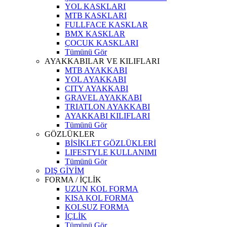
YOL KASKLARI
MTB KASKLARI
FULLFACE KASKLAR
BMX KASKLAR
ÇOCUK KASKLARI
Tümünü Gör
AYAKKABILAR VE KILIFLARI
MTB AYAKKABI
YOL AYAKKABI
CITY AYAKKABI
GRAVEL AYAKKABI
TRIATLON AYAKKABI
AYAKKABI KILIFLARI
Tümünü Gör
GÖZLÜKLER
BİSİKLET GÖZLÜKLERİ
LIFESTYLE KULLANIMI
Tümünü Gör
DIŞ GİYİM
FORMA / İÇLİK
UZUN KOL FORMA
KISA KOL FORMA
KOLSUZ FORMA
İÇLİK
Tümünü Gör