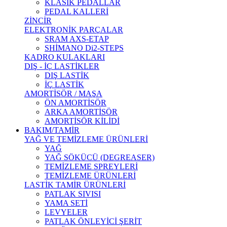
KLASİK PEDALLAR
PEDAL KALLERİ
ZİNCİR
ELEKTRONİK PARÇALAR
SRAM AXS-ETAP
SHİMANO Di2-STEPS
KADRO KULAKLARI
DIŞ - İÇ LASTİKLER
DIŞ LASTİK
İÇ LASTİK
AMORTİSÖR / MAŞA
ÖN AMORTİSÖR
ARKA AMORTİSÖR
AMORTİSÖR KİLİDİ
BAKIM/TAMİR
YAĞ VE TEMİZLEME ÜRÜNLERİ
YAĞ
YAĞ SÖKÜCÜ (DEGREASER)
TEMİZLEME SPREYLERİ
TEMİZLEME ÜRÜNLERİ
LASTİK TAMİR ÜRÜNLERİ
PATLAK SIVISI
YAMA SETİ
LEVYELER
PATLAK ÖNLEYİCİ ŞERİT