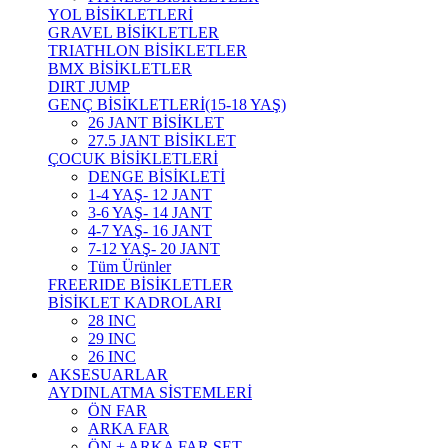
YOL BİSİKLETLERİ
GRAVEL BİSİKLETLER
TRIATHLON BİSİKLETLER
BMX BİSİKLETLER
DIRT JUMP
GENÇ BİSİKLETLERİ(15-18 YAŞ)
26 JANT BİSİKLET
27.5 JANT BİSİKLET
ÇOCUK BİSİKLETLERİ
DENGE BİSİKLETİ
1-4 YAŞ- 12 JANT
3-6 YAŞ- 14 JANT
4-7 YAŞ- 16 JANT
7-12 YAŞ- 20 JANT
Tüm Ürünler
FREERIDE BİSİKLETLER
BİSİKLET KADROLARI
28 INC
29 INC
26 INC
AKSESUARLAR
AYDINLATMA SİSTEMLERİ
ÖN FAR
ARKA FAR
ÖN + ARKA FAR SET