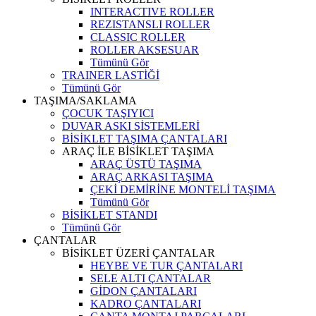
INTERACTIVE ROLLER
REZISTANSLI ROLLER
CLASSIC ROLLER
ROLLER AKSESUAR
Tümünü Gör
TRAINER LASTİĞİ
Tümünü Gör
TAŞIMA/SAKLAMA
ÇOCUK TAŞIYICI
DUVAR ASKI SİSTEMLERİ
BİSİKLET TAŞIMA ÇANTALARI
ARAÇ İLE BİSİKLET TAŞIMA
ARAÇ ÜSTÜ TAŞIMA
ARAÇ ARKASI TAŞIMA
ÇEKİ DEMİRİNE MONTELİ TAŞIMA
Tümünü Gör
BİSİKLET STANDI
Tümünü Gör
ÇANTALAR
BİSİKLET ÜZERİ ÇANTALAR
HEYBE VE TUR ÇANTALARI
SELE ALTI ÇANTALAR
GİDON ÇANTALARI
KADRO ÇANTALARI