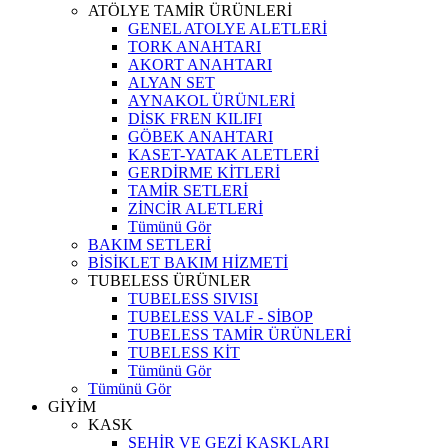
ATÖLYE TAMİR ÜRÜNLERİ
GENEL ATOLYE ALETLERİ
TORK ANAHTARI
AKORT ANAHTARI
ALYAN SET
AYNAKOL ÜRÜNLERİ
DİSK FREN KILIFI
GÖBEK ANAHTARI
KASET-YATAK ALETLERİ
GERDİRME KİTLERİ
TAMİR SETLERİ
ZİNCİR ALETLERİ
Tümünü Gör
BAKIM SETLERİ
BİSİKLET BAKIM HİZMETİ
TUBELESS ÜRÜNLER
TUBELESS SIVISI
TUBELESS VALF - SİBOP
TUBELESS TAMİR ÜRÜNLERİ
TUBELESS KİT
Tümünü Gör
Tümünü Gör
GİYİM
KASK
ŞEHİR VE GEZİ KASKLARI