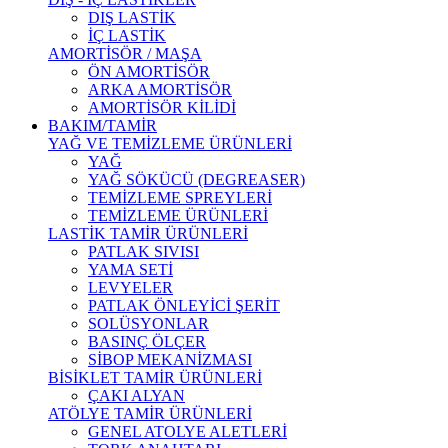
DIŞ LASTİK
İÇ LASTİK
AMORTİSÖR / MAŞA
ÖN AMORTİSÖR
ARKA AMORTİSÖR
AMORTİSÖR KİLİDİ
BAKIM/TAMİR
YAĞ VE TEMİZLEME ÜRÜNLERİ
YAĞ
YAĞ SÖKÜCÜ (DEGREASER)
TEMİZLEME SPREYLERİ
TEMİZLEME ÜRÜNLERİ
LASTİK TAMİR ÜRÜNLERİ
PATLAK SIVISI
YAMA SETİ
LEVYELER
PATLAK ÖNLEYİCİ ŞERİT
SOLÜSYONLAR
BASINÇ ÖLÇER
SİBOP MEKANİZMASI
BİSİKLET TAMİR ÜRÜNLERİ
ÇAKI ALYAN
ATÖLYE TAMİR ÜRÜNLERİ
GENEL ATOLYE ALETLERİ