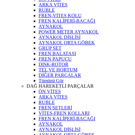
ARKA VİTES
RUBLE
FREN-VİTES KOLU
FREN KALİPERİ-BACAĞI
AYNAKOL
POWER METER AYNAKOL
AYNAKOL DİŞLİSİ
AYNAKOL ORTA GÖBEK
GRUP SET
FREN BALATASI
FREN PAPUCU
DISK-ROTOR
TEL VE HORTUM
DİĞER PARÇALAR
Tümünü Gör
DAĞ HAREKETLİ PARÇALAR
ÖN VİTES
ARKA VİTES
RUBLE
FREN SETLERİ
VİTES-FREN KOLLARI
FREN KALİPERİ-BACAĞI
AYNAKOL
AYNAKOL DİŞLİSİ
AYNAKOL ORTA GÖBEK