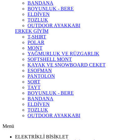
BANDANA
BOYUNLUK - BERE
ELDİVEN
TOZLUK
OUTDOOR AYAKKABI
ERKEK GİYİM
T-SHIRT
POLAR
MONT
YAĞMURLUK VE RÜZGARLIK
SOFTSHELL MONT
KAYAK VE SNOWBOARD CEKET
EŞOFMAN
PANTOLON
ŞORT
TAYT
BOYUNLUK - BERE
BANDANA
ELDİVEN
TOZLUK
OUTDOOR AYAKKABI
Menü
ELEKTRİKLİ BİSİKLET