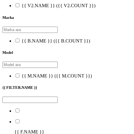
{{ V2.NAME }}
({{ V2.COUNT }})
Marka
{{ B.NAME }}
({{ B.COUNT }})
Model
{{ M.NAME }}
({{ M.COUNT }})
{{ FILTER.NAME }}
{{ F.NAME }}