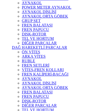
AYNAKOL
POWER METER AYNAKOL
AYNAKOL DİŞLİSİ
AYNAKOL ORTA GÖBEK
GRUP SET
FREN BALATASI
FREN PAPUCU
DISK-ROTOR
TEL VE HORTUM
DİĞER PARÇALAR
DAĞ HAREKETLİ PARÇALAR
ÖN VİTES
ARKA VİTES
RUBLE
FREN SETLERİ
VİTES-FREN KOLLARI
FREN KALİPERİ-BACAĞI
AYNAKOL
AYNAKOL DİŞLİSİ
AYNAKOL ORTA GÖBEK
FREN BALATASI
FREN PAPUCU
DISK-ROTOR
DİĞER PARÇALAR
TEL VE HORTUM