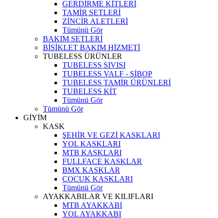
GERDİRME KİTLERİ
TAMİR SETLERİ
ZİNCİR ALETLERİ
Tümünü Gör
BAKIM SETLERİ
BİSİKLET BAKIM HİZMETİ
TUBELESS ÜRÜNLER
TUBELESS SIVISI
TUBELESS VALF - SİBOP
TUBELESS TAMİR ÜRÜNLERİ
TUBELESS KİT
Tümünü Gör
Tümünü Gör
GİYİM
KASK
ŞEHİR VE GEZİ KASKLARI
YOL KASKLARI
MTB KASKLARI
FULLFACE KASKLAR
BMX KASKLAR
ÇOCUK KASKLARI
Tümünü Gör
AYAKKABILAR VE KILIFLARI
MTB AYAKKABI
YOL AYAKKABI