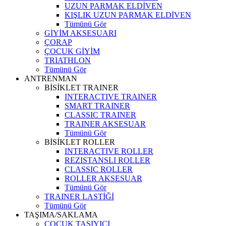
UZUN PARMAK ELDİVEN
KIŞLIK UZUN PARMAK ELDİVEN
Tümünü Gör
GİYİM AKSESUARI
ÇORAP
ÇOCUK GİYİM
TRIATHLON
Tümünü Gör
ANTRENMAN
BİSİKLET TRAINER
INTERACTIVE TRAINER
SMART TRAINER
CLASSIC TRAINER
TRAINER AKSESUAR
Tümünü Gör
BİSİKLET ROLLER
INTERACTIVE ROLLER
REZISTANSLI ROLLER
CLASSIC ROLLER
ROLLER AKSESUAR
Tümünü Gör
TRAINER LASTİĞİ
Tümünü Gör
TAŞIMA/SAKLAMA
ÇOCUK TAŞIYICI