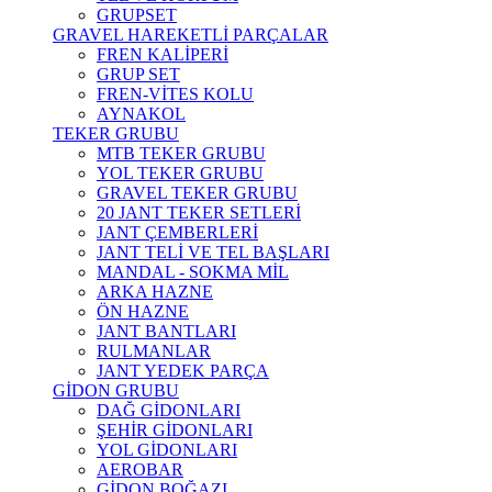
GRUPSET
GRAVEL HAREKETLİ PARÇALAR
FREN KALİPERİ
GRUP SET
FREN-VİTES KOLU
AYNAKOL
TEKER GRUBU
MTB TEKER GRUBU
YOL TEKER GRUBU
GRAVEL TEKER GRUBU
20 JANT TEKER SETLERİ
JANT ÇEMBERLERİ
JANT TELİ VE TEL BAŞLARI
MANDAL - SOKMA MİL
ARKA HAZNE
ÖN HAZNE
JANT BANTLARI
RULMANLAR
JANT YEDEK PARÇA
GİDON GRUBU
DAĞ GİDONLARI
ŞEHİR GİDONLARI
YOL GİDONLARI
AEROBAR
GİDON BOĞAZI