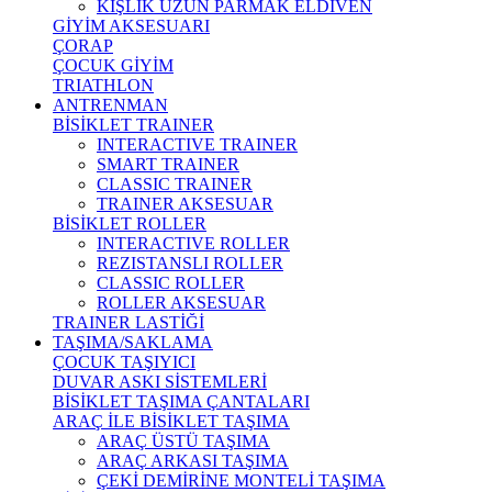
KIŞLIK UZUN PARMAK ELDİVEN
GİYİM AKSESUARI
ÇORAP
ÇOCUK GİYİM
TRIATHLON
ANTRENMAN
BİSİKLET TRAINER
INTERACTIVE TRAINER
SMART TRAINER
CLASSIC TRAINER
TRAINER AKSESUAR
BİSİKLET ROLLER
INTERACTIVE ROLLER
REZISTANSLI ROLLER
CLASSIC ROLLER
ROLLER AKSESUAR
TRAINER LASTİĞİ
TAŞIMA/SAKLAMA
ÇOCUK TAŞIYICI
DUVAR ASKI SİSTEMLERİ
BİSİKLET TAŞIMA ÇANTALARI
ARAÇ İLE BİSİKLET TAŞIMA
ARAÇ ÜSTÜ TAŞIMA
ARAÇ ARKASI TAŞIMA
ÇEKİ DEMİRİNE MONTELİ TAŞIMA