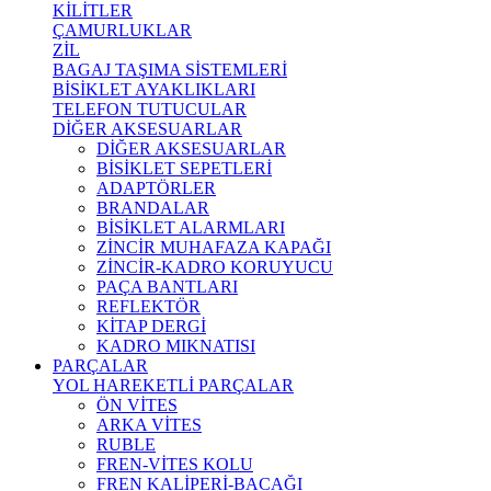
KİLİTLER
ÇAMURLUKLAR
ZİL
BAGAJ TAŞIMA SİSTEMLERİ
BİSİKLET AYAKLIKLARI
TELEFON TUTUCULAR
DİĞER AKSESUARLAR
DİĞER AKSESUARLAR
BİSİKLET SEPETLERİ
ADAPTÖRLER
BRANDALAR
BİSİKLET ALARMLARI
ZİNCİR MUHAFAZA KAPAĞI
ZİNCİR-KADRO KORUYUCU
PAÇA BANTLARI
REFLEKTÖR
KİTAP DERGİ
KADRO MIKNATISI
PARÇALAR
YOL HAREKETLİ PARÇALAR
ÖN VİTES
ARKA VİTES
RUBLE
FREN-VİTES KOLU
FREN KALİPERİ-BACAĞI