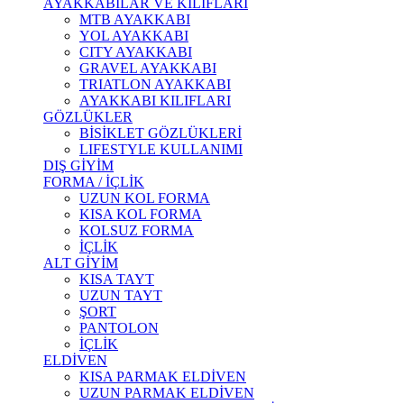
AYAKKABILAR VE KILIFLARI
MTB AYAKKABI
YOL AYAKKABI
CITY AYAKKABI
GRAVEL AYAKKABI
TRIATLON AYAKKABI
AYAKKABI KILIFLARI
GÖZLÜKLER
BİSİKLET GÖZLÜKLERİ
LIFESTYLE KULLANIMI
DIŞ GİYİM
FORMA / İÇLİK
UZUN KOL FORMA
KISA KOL FORMA
KOLSUZ FORMA
İÇLİK
ALT GİYİM
KISA TAYT
UZUN TAYT
ŞORT
PANTOLON
İÇLİK
ELDİVEN
KISA PARMAK ELDİVEN
UZUN PARMAK ELDİVEN