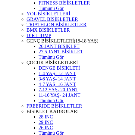
FITNESS BİSİKLETLER
Tümünü Gör
YOL BİSİKLETLERİ
GRAVEL BİSİKLETLER
TRIATHLON BİSİKLETLER
BMX BİSİKLETLER
DIRT JUMP
GENÇ BİSİKLETLERİ(15-18 YAŞ)
26 JANT BİSİKLET
27.5 JANT BİSİKLET
Tümünü Gör
ÇOCUK BİSİKLETLERİ
DENGE BİSİKLETİ
1-4 YAŞ- 12 JANT
3-6 YAŞ- 14 JANT
4-7 YAŞ- 16 JANT
7-12 YAŞ- 20 JANT
11-16 YAŞ- 24 JANT
Tümünü Gör
FREERIDE BİSİKLETLER
BİSİKLET KADROLARI
28 INC
29 INC
26 INC
Tümünü Gör