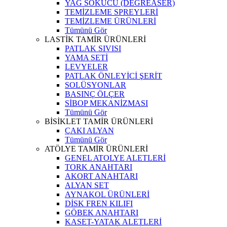
YAĞ SÖKÜCÜ (DEGREASER)
TEMİZLEME SPREYLERİ
TEMİZLEME ÜRÜNLERİ
Tümünü Gör
LASTİK TAMİR ÜRÜNLERİ
PATLAK SIVISI
YAMA SETİ
LEVYELER
PATLAK ÖNLEYİCİ ŞERİT
SOLÜSYONLAR
BASINÇ ÖLÇER
SİBOP MEKANİZMASI
Tümünü Gör
BİSİKLET TAMİR ÜRÜNLERİ
ÇAKI ALYAN
Tümünü Gör
ATÖLYE TAMİR ÜRÜNLERİ
GENEL ATOLYE ALETLERİ
TORK ANAHTARI
AKORT ANAHTARI
ALYAN SET
AYNAKOL ÜRÜNLERİ
DİSK FREN KILIFI
GÖBEK ANAHTARI
KASET-YATAK ALETLERİ