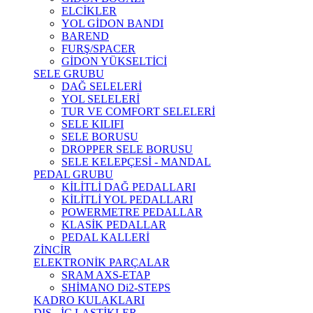
ELCİKLER
YOL GİDON BANDI
BAREND
FURŞ/SPACER
GİDON YÜKSELTİCİ
SELE GRUBU
DAĞ SELELERİ
YOL SELELERİ
TUR VE COMFORT SELELERİ
SELE KILIFI
SELE BORUSU
DROPPER SELE BORUSU
SELE KELEPÇESİ - MANDAL
PEDAL GRUBU
KİLİTLİ DAĞ PEDALLARI
KİLİTLİ YOL PEDALLARI
POWERMETRE PEDALLAR
KLASİK PEDALLAR
PEDAL KALLERİ
ZİNCİR
ELEKTRONİK PARÇALAR
SRAM AXS-ETAP
SHİMANO Di2-STEPS
KADRO KULAKLARI
DIŞ - İÇ LASTİKLER