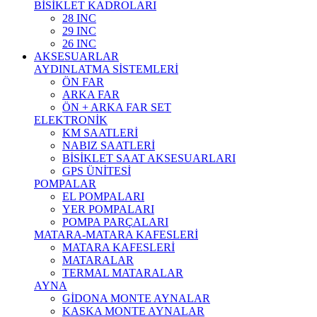
BİSİKLET KADROLARI
28 INC
29 INC
26 INC
AKSESUARLAR
AYDINLATMA SİSTEMLERİ
ÖN FAR
ARKA FAR
ÖN + ARKA FAR SET
ELEKTRONİK
KM SAATLERİ
NABIZ SAATLERİ
BİSİKLET SAAT AKSESUARLARI
GPS ÜNİTESİ
POMPALAR
EL POMPALARI
YER POMPALARI
POMPA PARÇALARI
MATARA-MATARA KAFESLERİ
MATARA KAFESLERİ
MATARALAR
TERMAL MATARALAR
AYNA
GİDONA MONTE AYNALAR
KASKA MONTE AYNALAR