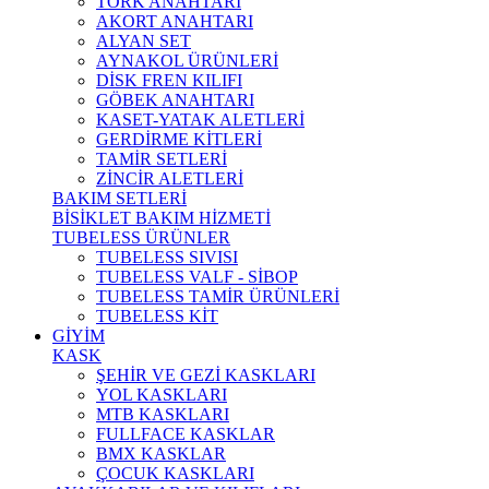
TORK ANAHTARI
AKORT ANAHTARI
ALYAN SET
AYNAKOL ÜRÜNLERİ
DİSK FREN KILIFI
GÖBEK ANAHTARI
KASET-YATAK ALETLERİ
GERDİRME KİTLERİ
TAMİR SETLERİ
ZİNCİR ALETLERİ
BAKIM SETLERİ
BİSİKLET BAKIM HİZMETİ
TUBELESS ÜRÜNLER
TUBELESS SIVISI
TUBELESS VALF - SİBOP
TUBELESS TAMİR ÜRÜNLERİ
TUBELESS KİT
GİYİM
KASK
ŞEHİR VE GEZİ KASKLARI
YOL KASKLARI
MTB KASKLARI
FULLFACE KASKLAR
BMX KASKLAR
ÇOCUK KASKLARI