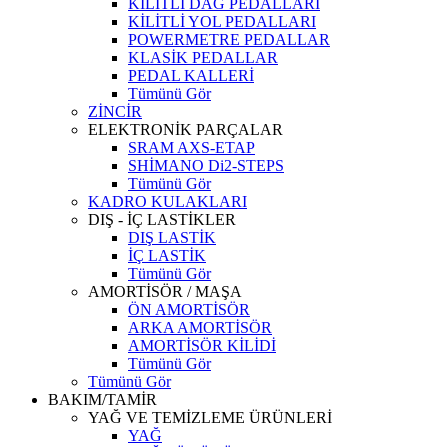
KİLİTLİ DAĞ PEDALLARI
KİLİTLİ YOL PEDALLARI
POWERMETRE PEDALLAR
KLASİK PEDALLAR
PEDAL KALLERİ
Tümünü Gör
ZİNCİR
ELEKTRONİK PARÇALAR
SRAM AXS-ETAP
SHİMANO Di2-STEPS
Tümünü Gör
KADRO KULAKLARI
DIŞ - İÇ LASTİKLER
DIŞ LASTİK
İÇ LASTİK
Tümünü Gör
AMORTİSÖR / MAŞA
ÖN AMORTİSÖR
ARKA AMORTİSÖR
AMORTİSÖR KİLİDİ
Tümünü Gör
Tümünü Gör
BAKIM/TAMİR
YAĞ VE TEMİZLEME ÜRÜNLERİ
YAĞ