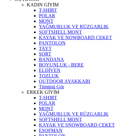
KADIN GİYİM
T-SHİRT
POLAR
MONT
YAĞMURLUK VE RÜZGARLIK
SOFTSHELL MONT
KAYAK VE NOWBOARD CEKET
PANTOLON
TAYT
ŞORT
BANDANA
BOYUNLUK - BERE
ELDİVEN
TOZLUK
OUTDOOR AYAKKABI
Tümünü Gör
ERKEK GİYİM
T-SHIRT
POLAR
MONT
YAĞMURLUK VE RÜZGARLIK
SOFTSHELL MONT
KAYAK VE SNOWBOARD CEKET
EŞOFMAN
PANTOLON