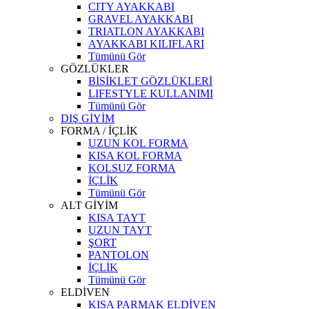
CITY AYAKKABI
GRAVEL AYAKKABI
TRIATLON AYAKKABI
AYAKKABI KILIFLARI
Tümünü Gör
GÖZLÜKLER
BİSİKLET GÖZLÜKLERİ
LIFESTYLE KULLANIMI
Tümünü Gör
DIŞ GİYİM
FORMA / İÇLİK
UZUN KOL FORMA
KISA KOL FORMA
KOLSUZ FORMA
İÇLİK
Tümünü Gör
ALT GİYİM
KISA TAYT
UZUN TAYT
ŞORT
PANTOLON
İÇLİK
Tümünü Gör
ELDİVEN
KISA PARMAK ELDİVEN