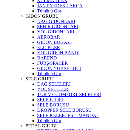
RULMANLAR
JANT YEDEK PARÇA
Tümünü Gör
GİDON GRUBU
DAĞ GİDONLARI
ŞEHİR GİDONLARI
YOL GİDONLARI
AEROBAR
GİDON BOĞAZI
ELCİKLER
YOL GİDON BANDI
BAREND
FURŞ/SPACER
GİDON YÜKSELTİCİ
Tümünü Gör
SELE GRUBU
DAĞ SELELERİ
YOL SELELERİ
TUR VE COMFORT SELELERİ
SELE KILIFI
SELE BORUSU
DROPPER SELE BORUSU
SELE KELEPÇESİ - MANDAL
Tümünü Gör
PEDAL GRUBU