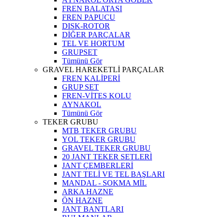
FREN BALATASI
FREN PAPUCU
DISK-ROTOR
DİĞER PARÇALAR
TEL VE HORTUM
GRUPSET
Tümünü Gör
GRAVEL HAREKETLİ PARÇALAR
FREN KALİPERİ
GRUP SET
FREN-VİTES KOLU
AYNAKOL
Tümünü Gör
TEKER GRUBU
MTB TEKER GRUBU
YOL TEKER GRUBU
GRAVEL TEKER GRUBU
20 JANT TEKER SETLERİ
JANT ÇEMBERLERİ
JANT TELİ VE TEL BAŞLARI
MANDAL - SOKMA MİL
ARKA HAZNE
ÖN HAZNE
JANT BANTLARI