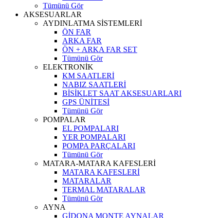
Tümünü Gör
AKSESUARLAR
AYDINLATMA SİSTEMLERİ
ÖN FAR
ARKA FAR
ÖN + ARKA FAR SET
Tümünü Gör
ELEKTRONİK
KM SAATLERİ
NABIZ SAATLERİ
BİSİKLET SAAT AKSESUARLARI
GPS ÜNİTESİ
Tümünü Gör
POMPALAR
EL POMPALARI
YER POMPALARI
POMPA PARÇALARI
Tümünü Gör
MATARA-MATARA KAFESLERİ
MATARA KAFESLERİ
MATARALAR
TERMAL MATARALAR
Tümünü Gör
AYNA
GİDONA MONTE AYNALAR