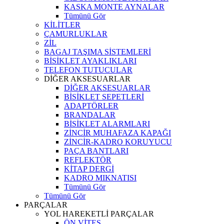
KASKA MONTE AYNALAR
Tümünü Gör
KİLİTLER
ÇAMURLUKLAR
ZİL
BAGAJ TAŞIMA SİSTEMLERİ
BİSİKLET AYAKLIKLARI
TELEFON TUTUCULAR
DİĞER AKSESUARLAR
DİĞER AKSESUARLAR
BİSİKLET SEPETLERİ
ADAPTÖRLER
BRANDALAR
BİSİKLET ALARMLARI
ZİNCİR MUHAFAZA KAPAĞI
ZİNCİR-KADRO KORUYUCU
PAÇA BANTLARI
REFLEKTÖR
KİTAP DERGİ
KADRO MIKNATISI
Tümünü Gör
Tümünü Gör
PARÇALAR
YOL HAREKETLİ PARÇALAR
ÖN VİTES