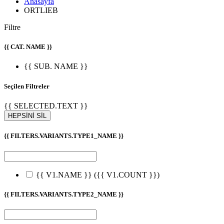
Anasayfa
ORTLIEB
Filtre
{{ CAT. NAME }}
{{ SUB. NAME }}
Seçilen Filtreler
{{ SELECTED.TEXT }}
HEPSİNİ SİL
{{ FILTERS.VARIANTS.TYPE1_NAME }}
{{ V1.NAME }}
({{ V1.COUNT }})
{{ FILTERS.VARIANTS.TYPE2_NAME }}