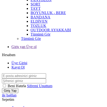
ŞORT
TAYT
BOYUNLUK - BERE
BANDANA
ELDİVEN
TOZLUK
OUTDOOR AYAKKABI
Tümünü Gör
Tümünü Gör
Giriş yap Üye ol
Hesabım
Üye Girişi
Kayıt Ol
Beni Hatırla
Şifremi Unuttum
Giriş Yap
ile bağlan
Sepetim