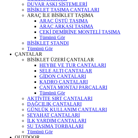
DUVAR ASKI SİSTEMLERİ
BİSİKLET TAŞIMA ÇANTALARI
ARAÇ İLE BİSİKLET TAŞIMA
ARAÇ ÜSTÜ TAŞIMA
ARAÇ ARKASI TAŞIMA
ÇEKİ DEMİRİNE MONTELİ TAŞIMA
Tümünü Gör
BİSİKLET STANDI
Tümünü Gör
ÇANTALAR
BİSİKLET ÜZERİ ÇANTALAR
HEYBE VE TUR ÇANTALARI
SELE ALTI ÇANTALAR
GİDON ÇANTALARI
KADRO ÇANTALARI
ÇANTA MONTAJ PARÇALARI
Tümünü Gör
AKTİVİTE SIRT ÇANTALARI
DAĞCILIK ÇANTALARI
GÜNLÜK KULLANIM ÇANTALARI
SEYAHAT ÇANTALARI
İLK YARDIM ÇANTALARI
SU TAŞIMA TORBALARI
Tümünü Gör
OUTDOOR