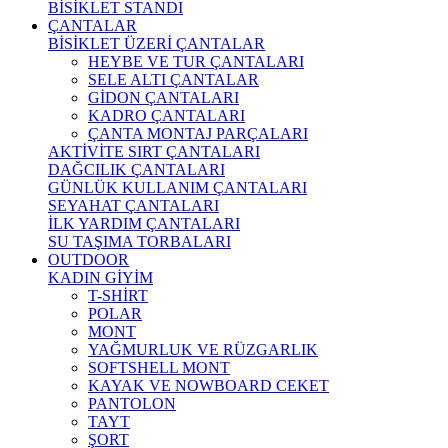
BİSİKLET STANDI
ÇANTALAR
BİSİKLET ÜZERİ ÇANTALAR
HEYBE VE TUR ÇANTALARI
SELE ALTI ÇANTALAR
GİDON ÇANTALARI
KADRO ÇANTALARI
ÇANTA MONTAJ PARÇALARI
AKTİVİTE SIRT ÇANTALARI
DAĞCILIK ÇANTALARI
GÜNLÜK KULLANIM ÇANTALARI
SEYAHAT ÇANTALARI
İLK YARDIM ÇANTALARI
SU TAŞIMA TORBALARI
OUTDOOR
KADIN GİYİM
T-SHİRT
POLAR
MONT
YAĞMURLUK VE RÜZGARLIK
SOFTSHELL MONT
KAYAK VE NOWBOARD CEKET
PANTOLON
TAYT
ŞORT