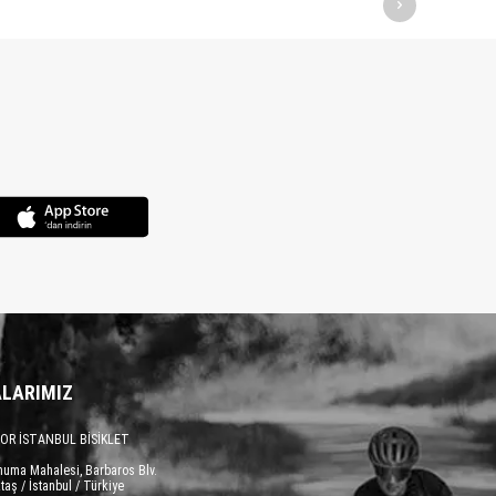
LARIMIZ
OR İSTANBUL BİSİKLET
numa Mahalesi, Barbaros Blv.
taş / İstanbul / Türkiye