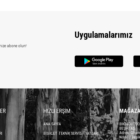
Uygulamalarımız
mize abone olun!
LER
HIZLI ERŞİM
MAĞAZA
ANA SAYFA
BIKE&OUTDO
BEŞİKTAŞ
Adres: Cihan
RI
BİSİKLET TEKNİK SERVİS FİYATLARI
No:63 / Beşik