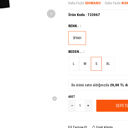
Daha Fazla
SHIMANO
Daha Fazla
KIS
Ürün Kodu :
T23067
RENK.. :
SİYAH
BEDEN... :
L
M
S
XL
Bu ürünü satın aldığınızda
20,00
TL d
ADET
SEPETE
Tavsiye Et
Fiyat Alarmı