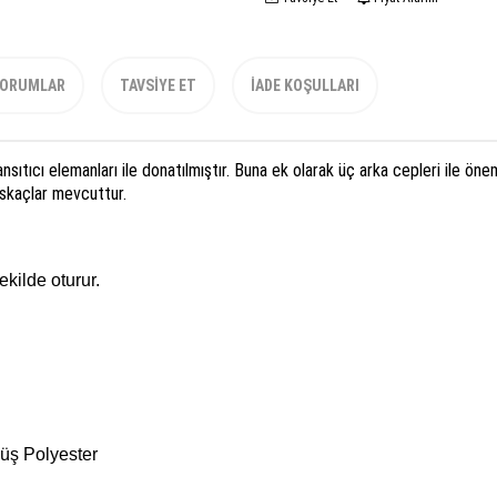
ORUMLAR
TAVSIYE ET
İADE KOŞULLARI
ansıtıcı
elemanları ile donatılmıştır
.
Buna ek olarak
üç
arka
cepleri
ile
önem
ıskaçlar mevcuttur.
ekilde oturur.
üş Polyester