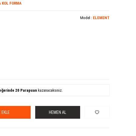
A KOL FORMA
Model :
ELEMENT
eğerinde
20
Parapuan
kazanacaksınız.
 EKLE
HEMEN AL