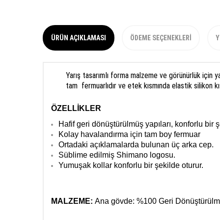
ÜRÜN AÇIKLAMASI
ÖDEME SEÇENEKLERI
Y
Yarış
tasarımIı forma
malzeme ve
görünürlük için
y
tam
fermuarlıdır
ve
etek kısmında
elastik silikon
k
ÖZELLİKLER
Hafif geri dönüştürülmüş yapıları, konforlu bir ş
Kolay havalandırma için tam boy fermuar
Ortadaki açıklamalarda bulunan üç arka cep.
Süblime edilmiş Shimano logosu.
Yumuşak kollar konforlu bir şekilde oturur.
MALZEME:
Ana gövde: %100 Geri Dönüştürülm