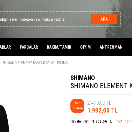
ARA
ARLAR
PARÇALAR
BAKIM/TAMİR
GİYİM
ANTRENMAN
SHIMANO ELEMENT KADIN KISA KOL FORMA
SHIMANO
SHIMANO ELEMENT K
2.490,00
TL
%
20
İndirim
1.992,00
TL
Havale Fiyatı :
1.852,56
TL
%7
İndir