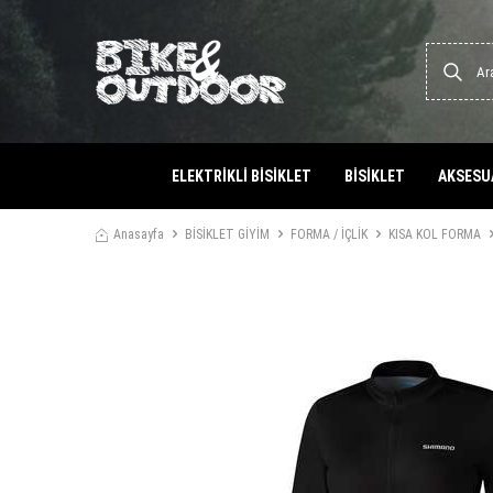
ELEKTRİKLİ BİSİKLET
BİSİKLET
AKSESU
Anasayfa
BİSİKLET GİYİM
FORMA / İÇLİK
KISA KOL FORMA