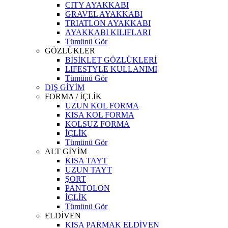
CITY AYAKKABI
GRAVEL AYAKKABI
TRIATLON AYAKKABI
AYAKKABI KILIFLARI
Tümünü Gör
GÖZLÜKLER
BİSİKLET GÖZLÜKLERİ
LIFESTYLE KULLANIMI
Tümünü Gör
DIŞ GİYİM
FORMA / İÇLİK
UZUN KOL FORMA
KISA KOL FORMA
KOLSUZ FORMA
İÇLİK
Tümünü Gör
ALT GİYİM
KISA TAYT
UZUN TAYT
ŞORT
PANTOLON
İÇLİK
Tümünü Gör
ELDİVEN
KISA PARMAK ELDİVEN