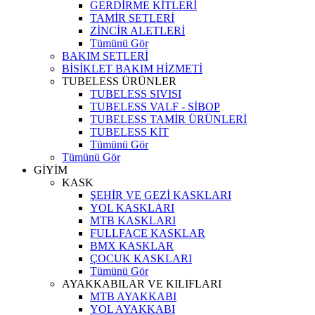
GERDİRME KİTLERİ
TAMİR SETLERİ
ZİNCİR ALETLERİ
Tümünü Gör
BAKIM SETLERİ
BİSİKLET BAKIM HİZMETİ
TUBELESS ÜRÜNLER
TUBELESS SIVISI
TUBELESS VALF - SİBOP
TUBELESS TAMİR ÜRÜNLERİ
TUBELESS KİT
Tümünü Gör
Tümünü Gör
GİYİM
KASK
ŞEHİR VE GEZİ KASKLARI
YOL KASKLARI
MTB KASKLARI
FULLFACE KASKLAR
BMX KASKLAR
ÇOCUK KASKLARI
Tümünü Gör
AYAKKABILAR VE KILIFLARI
MTB AYAKKABI
YOL AYAKKABI