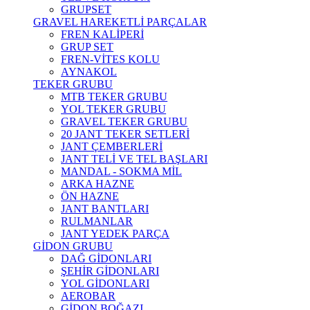
GRUPSET
GRAVEL HAREKETLİ PARÇALAR
FREN KALİPERİ
GRUP SET
FREN-VİTES KOLU
AYNAKOL
TEKER GRUBU
MTB TEKER GRUBU
YOL TEKER GRUBU
GRAVEL TEKER GRUBU
20 JANT TEKER SETLERİ
JANT ÇEMBERLERİ
JANT TELİ VE TEL BAŞLARI
MANDAL - SOKMA MİL
ARKA HAZNE
ÖN HAZNE
JANT BANTLARI
RULMANLAR
JANT YEDEK PARÇA
GİDON GRUBU
DAĞ GİDONLARI
ŞEHİR GİDONLARI
YOL GİDONLARI
AEROBAR
GİDON BOĞAZI