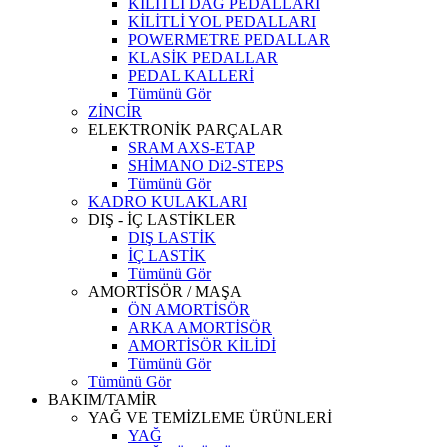
KİLİTLİ DAĞ PEDALLARI
KİLİTLİ YOL PEDALLARI
POWERMETRE PEDALLAR
KLASİK PEDALLAR
PEDAL KALLERİ
Tümünü Gör
ZİNCİR
ELEKTRONİK PARÇALAR
SRAM AXS-ETAP
SHİMANO Di2-STEPS
Tümünü Gör
KADRO KULAKLARI
DIŞ - İÇ LASTİKLER
DIŞ LASTİK
İÇ LASTİK
Tümünü Gör
AMORTİSÖR / MAŞA
ÖN AMORTİSÖR
ARKA AMORTİSÖR
AMORTİSÖR KİLİDİ
Tümünü Gör
Tümünü Gör
BAKIM/TAMİR
YAĞ VE TEMİZLEME ÜRÜNLERİ
YAĞ