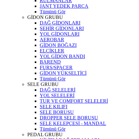
RULMANLAR
JANT YEDEK PARÇA
Tümünü Gör
GİDON GRUBU
DAĞ GİDONLARI
ŞEHİR GİDONLARI
YOL GİDONLARI
AEROBAR
GİDON BOĞAZI
ELCİKLER
YOL GİDON BANDI
BAREND
FURŞ/SPACER
GİDON YÜKSELTİCİ
Tümünü Gör
SELE GRUBU
DAĞ SELELERİ
YOL SELELERİ
TUR VE COMFORT SELELERİ
SELE KILIFI
SELE BORUSU
DROPPER SELE BORUSU
SELE KELEPÇESİ - MANDAL
Tümünü Gör
PEDAL GRUBU