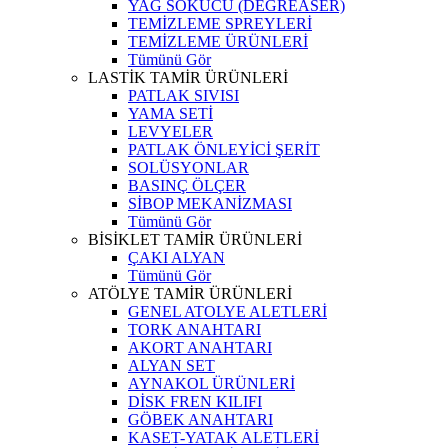
YAĞ SÖKÜCÜ (DEGREASER)
TEMİZLEME SPREYLERİ
TEMİZLEME ÜRÜNLERİ
Tümünü Gör
LASTİK TAMİR ÜRÜNLERİ
PATLAK SIVISI
YAMA SETİ
LEVYELER
PATLAK ÖNLEYİCİ ŞERİT
SOLÜSYONLAR
BASINÇ ÖLÇER
SİBOP MEKANİZMASI
Tümünü Gör
BİSİKLET TAMİR ÜRÜNLERİ
ÇAKI ALYAN
Tümünü Gör
ATÖLYE TAMİR ÜRÜNLERİ
GENEL ATOLYE ALETLERİ
TORK ANAHTARI
AKORT ANAHTARI
ALYAN SET
AYNAKOL ÜRÜNLERİ
DİSK FREN KILIFI
GÖBEK ANAHTARI
KASET-YATAK ALETLERİ