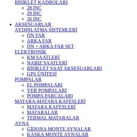
BİSİKLET KADROLARI
28 INC
29 INC
26 INC
AKSESUARLAR
AYDINLATMA SİSTEMLERİ
ÖN FAR
ARKA FAR
ÖN + ARKA FAR SET
ELEKTRONİK
KM SAATLERİ
NABIZ SAATLERİ
BİSİKLET SAAT AKSESUARLARI
GPS ÜNİTESİ
POMPALAR
EL POMPALARI
YER POMPALARI
POMPA PARÇALARI
MATARA-MATARA KAFESLERİ
MATARA KAFESLERİ
MATARALAR
TERMAL MATARALAR
AYNA
GİDONA MONTE AYNALAR
KASKA MONTE AYNALAR