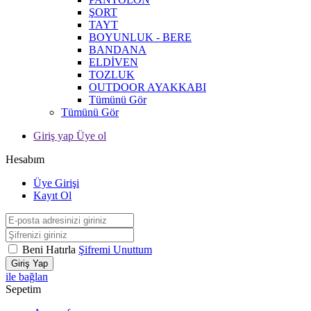
ŞORT
TAYT
BOYUNLUK - BERE
BANDANA
ELDİVEN
TOZLUK
OUTDOOR AYAKKABI
Tümünü Gör
Tümünü Gör
Giriş yap Üye ol
Hesabım
Üye Girişi
Kayıt Ol
Beni Hatırla
Şifremi Unuttum
Giriş Yap
ile bağlan
Sepetim