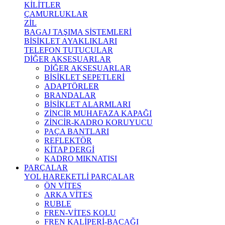
KİLİTLER
ÇAMURLUKLAR
ZİL
BAGAJ TAŞIMA SİSTEMLERİ
BİSİKLET AYAKLIKLARI
TELEFON TUTUCULAR
DİĞER AKSESUARLAR
DİĞER AKSESUARLAR
BİSİKLET SEPETLERİ
ADAPTÖRLER
BRANDALAR
BİSİKLET ALARMLARI
ZİNCİR MUHAFAZA KAPAĞI
ZİNCİR-KADRO KORUYUCU
PAÇA BANTLARI
REFLEKTÖR
KİTAP DERGİ
KADRO MIKNATISI
PARÇALAR
YOL HAREKETLİ PARÇALAR
ÖN VİTES
ARKA VİTES
RUBLE
FREN-VİTES KOLU
FREN KALİPERİ-BACAĞI