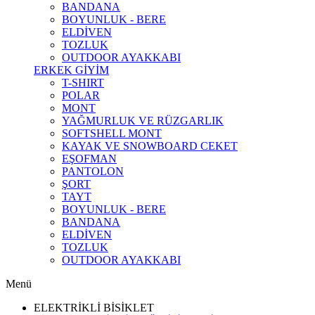
BANDANA
BOYUNLUK - BERE
ELDİVEN
TOZLUK
OUTDOOR AYAKKABI
ERKEK GİYİM
T-SHIRT
POLAR
MONT
YAĞMURLUK VE RÜZGARLIK
SOFTSHELL MONT
KAYAK VE SNOWBOARD CEKET
EŞOFMAN
PANTOLON
ŞORT
TAYT
BOYUNLUK - BERE
BANDANA
ELDİVEN
TOZLUK
OUTDOOR AYAKKABI
Menü
ELEKTRİKLİ BİSİKLET