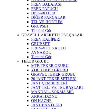
FREN BALATASI
FREN PAPUCU
DISK-ROTOR
DİĞER PARÇALAR
TEL VE HORTUM
GRUPSET
Tümünü Gör
GRAVEL HAREKETLİ PARÇALAR
FREN KALİPERİ
GRUP SET
FREN-VİTES KOLU
AYNAKOL
Tümünü Gör
TEKER GRUBU
MTB TEKER GRUBU
YOL TEKER GRUBU
GRAVEL TEKER GRUBU
20 JANT TEKER SETLERİ
JANT ÇEMBERLERİ
JANT TELİ VE TEL BAŞLARI
MANDAL - SOKMA MİL
ARKA HAZNE
ÖN HAZNE
JANT BANTLARI