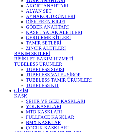
TORK ANAHTARI
AKORT ANAHTARI
ALYAN SET
AYNAKOL ÜRÜNLERİ
DİSK FREN KILIFI
GÖBEK ANAHTARI
KASET-YATAK ALETLERİ
GERDİRME KİTLERİ
TAMİR SETLERİ
ZİNCİR ALETLERİ
BAKIM SETLERİ
BİSİKLET BAKIM HİZMETİ
TUBELESS ÜRÜNLER
TUBELESS SIVISI
TUBELESS VALF - SİBOP
TUBELESS TAMİR ÜRÜNLERİ
TUBELESS KİT
GİYİM
KASK
ŞEHİR VE GEZİ KASKLARI
YOL KASKLARI
MTB KASKLARI
FULLFACE KASKLAR
BMX KASKLAR
ÇOCUK KASKLARI