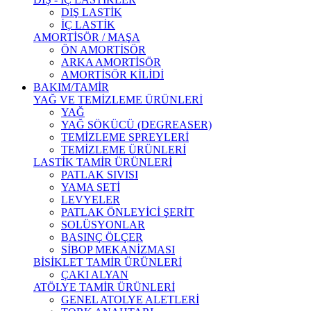
DIŞ LASTİK
İÇ LASTİK
AMORTİSÖR / MAŞA
ÖN AMORTİSÖR
ARKA AMORTİSÖR
AMORTİSÖR KİLİDİ
BAKIM/TAMİR
YAĞ VE TEMİZLEME ÜRÜNLERİ
YAĞ
YAĞ SÖKÜCÜ (DEGREASER)
TEMİZLEME SPREYLERİ
TEMİZLEME ÜRÜNLERİ
LASTİK TAMİR ÜRÜNLERİ
PATLAK SIVISI
YAMA SETİ
LEVYELER
PATLAK ÖNLEYİCİ ŞERİT
SOLÜSYONLAR
BASINÇ ÖLÇER
SİBOP MEKANİZMASI
BİSİKLET TAMİR ÜRÜNLERİ
ÇAKI ALYAN
ATÖLYE TAMİR ÜRÜNLERİ
GENEL ATOLYE ALETLERİ