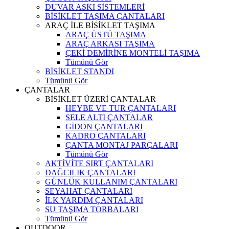
DUVAR ASKI SİSTEMLERİ
BİSİKLET TAŞIMA ÇANTALARI
ARAÇ İLE BİSİKLET TAŞIMA
ARAÇ ÜSTÜ TAŞIMA
ARAÇ ARKASI TAŞIMA
ÇEKİ DEMİRİNE MONTELİ TAŞIMA
Tümünü Gör
BİSİKLET STANDI
Tümünü Gör
ÇANTALAR
BİSİKLET ÜZERİ ÇANTALAR
HEYBE VE TUR ÇANTALARI
SELE ALTI ÇANTALAR
GİDON ÇANTALARI
KADRO ÇANTALARI
ÇANTA MONTAJ PARÇALARI
Tümünü Gör
AKTİVİTE SIRT ÇANTALARI
DAĞCILIK ÇANTALARI
GÜNLÜK KULLANIM ÇANTALARI
SEYAHAT ÇANTALARI
İLK YARDIM ÇANTALARI
SU TAŞIMA TORBALARI
Tümünü Gör
OUTDOOR