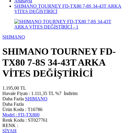
Anasayfa
SHIMANO TOURNEY FD-TX80 7-8S 34-43T ARKA
VİTES DEĞİŞTİRİCİ
SHIMANO
SHIMANO TOURNEY FD-
TX80 7-8S 34-43T ARKA
VİTES DEĞİŞTİRİCİ
1.195,00
TL
Havale Fiyatı :
1.111,35
TL
%7
İndirim
Daha Fazla
SHIMANO
Daha Fazla
Ürün Kodu :
T16786
Model :
FD-TX800
Renk Kodu :
ST027761
RENK :
SİYAH