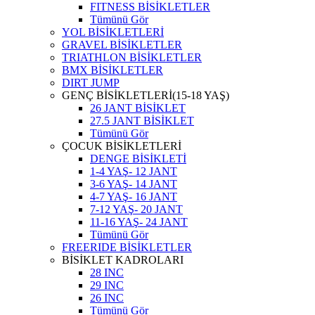
FITNESS BİSİKLETLER
Tümünü Gör
YOL BİSİKLETLERİ
GRAVEL BİSİKLETLER
TRIATHLON BİSİKLETLER
BMX BİSİKLETLER
DIRT JUMP
GENÇ BİSİKLETLERİ(15-18 YAŞ)
26 JANT BİSİKLET
27.5 JANT BİSİKLET
Tümünü Gör
ÇOCUK BİSİKLETLERİ
DENGE BİSİKLETİ
1-4 YAŞ- 12 JANT
3-6 YAŞ- 14 JANT
4-7 YAŞ- 16 JANT
7-12 YAŞ- 20 JANT
11-16 YAŞ- 24 JANT
Tümünü Gör
FREERIDE BİSİKLETLER
BİSİKLET KADROLARI
28 INC
29 INC
26 INC
Tümünü Gör