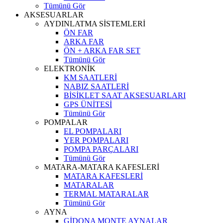
Tümünü Gör
AKSESUARLAR
AYDINLATMA SİSTEMLERİ
ÖN FAR
ARKA FAR
ÖN + ARKA FAR SET
Tümünü Gör
ELEKTRONİK
KM SAATLERİ
NABIZ SAATLERİ
BİSİKLET SAAT AKSESUARLARI
GPS ÜNİTESİ
Tümünü Gör
POMPALAR
EL POMPALARI
YER POMPALARI
POMPA PARÇALARI
Tümünü Gör
MATARA-MATARA KAFESLERİ
MATARA KAFESLERİ
MATARALAR
TERMAL MATARALAR
Tümünü Gör
AYNA
GİDONA MONTE AYNALAR