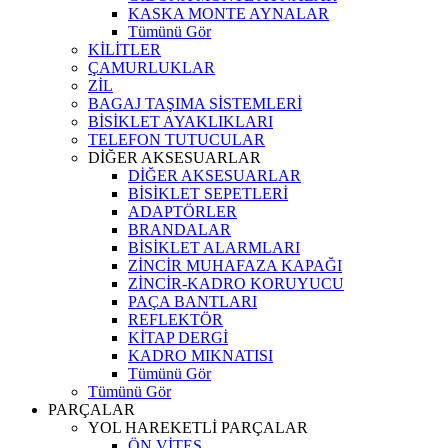
KASKA MONTE AYNALAR
Tümünü Gör
KİLİTLER
ÇAMURLUKLAR
ZİL
BAGAJ TAŞIMA SİSTEMLERİ
BİSİKLET AYAKLIKLARI
TELEFON TUTUCULAR
DİĞER AKSESUARLAR
DİĞER AKSESUARLAR
BİSİKLET SEPETLERİ
ADAPTÖRLER
BRANDALAR
BİSİKLET ALARMLARI
ZİNCİR MUHAFAZA KAPAĞI
ZİNCİR-KADRO KORUYUCU
PAÇA BANTLARI
REFLEKTÖR
KİTAP DERGİ
KADRO MIKNATISI
Tümünü Gör
Tümünü Gör
PARÇALAR
YOL HAREKETLİ PARÇALAR
ÖN VİTES