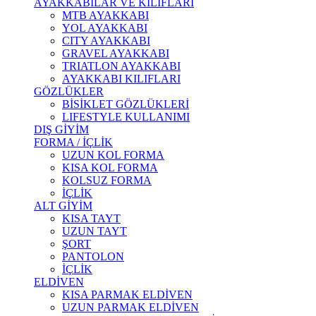
AYAKKABILAR VE KILIFLARI
MTB AYAKKABI
YOL AYAKKABI
CITY AYAKKABI
GRAVEL AYAKKABI
TRIATLON AYAKKABI
AYAKKABI KILIFLARI
GÖZLÜKLER
BİSİKLET GÖZLÜKLERİ
LIFESTYLE KULLANIMI
DIŞ GİYİM
FORMA / İÇLİK
UZUN KOL FORMA
KISA KOL FORMA
KOLSUZ FORMA
İÇLİK
ALT GİYİM
KISA TAYT
UZUN TAYT
ŞORT
PANTOLON
İÇLİK
ELDİVEN
KISA PARMAK ELDİVEN
UZUN PARMAK ELDİVEN