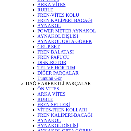
ARKA VİTES
RUBLE
FREN-VİTES KOLU
FREN KALİPERİ-BACAĞI
AYNAKOL
POWER METER AYNAKOL
AYNAKOL DİŞLİSİ
AYNAKOL ORTA GÖBEK
GRUP SET
FREN BALATASI
FREN PAPUCU
DISK-ROTOR
TEL VE HORTUM
DİĞER PARÇALAR
Tümünü Gör
DAĞ HAREKETLİ PARÇALAR
ÖN VİTES
ARKA VİTES
RUBLE
FREN SETLERİ
VİTES-FREN KOLLARI
FREN KALİPERİ-BACAĞI
AYNAKOL
AYNAKOL DİŞLİSİ
AYNAKOL ORTA GÖBEK