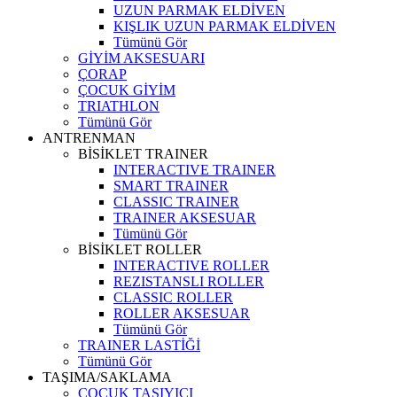
UZUN PARMAK ELDİVEN
KIŞLIK UZUN PARMAK ELDİVEN
Tümünü Gör
GİYİM AKSESUARI
ÇORAP
ÇOCUK GİYİM
TRIATHLON
Tümünü Gör
ANTRENMAN
BİSİKLET TRAINER
INTERACTIVE TRAINER
SMART TRAINER
CLASSIC TRAINER
TRAINER AKSESUAR
Tümünü Gör
BİSİKLET ROLLER
INTERACTIVE ROLLER
REZISTANSLI ROLLER
CLASSIC ROLLER
ROLLER AKSESUAR
Tümünü Gör
TRAINER LASTİĞİ
Tümünü Gör
TAŞIMA/SAKLAMA
ÇOCUK TAŞIYICI