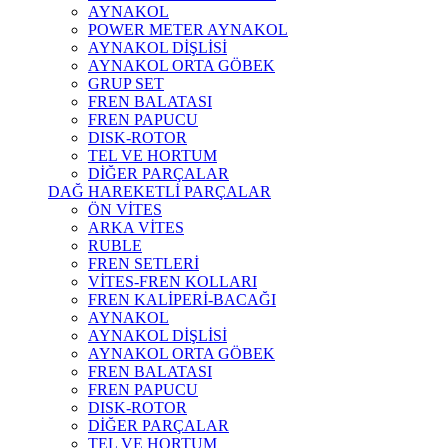
AYNAKOL
POWER METER AYNAKOL
AYNAKOL DİŞLİSİ
AYNAKOL ORTA GÖBEK
GRUP SET
FREN BALATASI
FREN PAPUCU
DISK-ROTOR
TEL VE HORTUM
DİĞER PARÇALAR
DAĞ HAREKETLİ PARÇALAR
ÖN VİTES
ARKA VİTES
RUBLE
FREN SETLERİ
VİTES-FREN KOLLARI
FREN KALİPERİ-BACAĞI
AYNAKOL
AYNAKOL DİŞLİSİ
AYNAKOL ORTA GÖBEK
FREN BALATASI
FREN PAPUCU
DISK-ROTOR
DİĞER PARÇALAR
TEL VE HORTUM