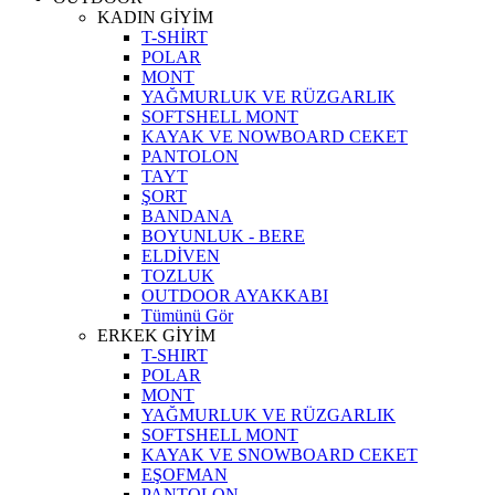
KADIN GİYİM
T-SHİRT
POLAR
MONT
YAĞMURLUK VE RÜZGARLIK
SOFTSHELL MONT
KAYAK VE NOWBOARD CEKET
PANTOLON
TAYT
ŞORT
BANDANA
BOYUNLUK - BERE
ELDİVEN
TOZLUK
OUTDOOR AYAKKABI
Tümünü Gör
ERKEK GİYİM
T-SHIRT
POLAR
MONT
YAĞMURLUK VE RÜZGARLIK
SOFTSHELL MONT
KAYAK VE SNOWBOARD CEKET
EŞOFMAN
PANTOLON