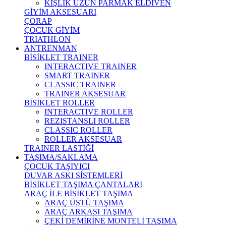
KIŞLIK UZUN PARMAK ELDİVEN
GİYİM AKSESUARI
ÇORAP
ÇOCUK GİYİM
TRIATHLON
ANTRENMAN
BİSİKLET TRAINER
INTERACTIVE TRAINER
SMART TRAINER
CLASSIC TRAINER
TRAINER AKSESUAR
BİSİKLET ROLLER
INTERACTIVE ROLLER
REZISTANSLI ROLLER
CLASSIC ROLLER
ROLLER AKSESUAR
TRAINER LASTİĞİ
TAŞIMA/SAKLAMA
ÇOCUK TAŞIYICI
DUVAR ASKI SİSTEMLERİ
BİSİKLET TAŞIMA ÇANTALARI
ARAÇ İLE BİSİKLET TAŞIMA
ARAÇ ÜSTÜ TAŞIMA
ARAÇ ARKASI TAŞIMA
ÇEKİ DEMİRİNE MONTELİ TAŞIMA