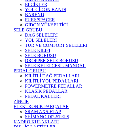
ELCİKLER
YOL GİDON BANDI
BAREND
FURŞ/SPACER
GİDON YÜKSELTİCİ
SELE GRUBU
DAĞ SELELERİ
YOL SELELERİ
TUR VE COMFORT SELELERİ
SELE KILIFI
SELE BORUSU
DROPPER SELE BORUSU
SELE KELEPÇESİ - MANDAL
PEDAL GRUBU
KİLİTLİ DAĞ PEDALLARI
KİLİTLİ YOL PEDALLARI
POWERMETRE PEDALLAR
KLASİK PEDALLAR
PEDAL KALLERİ
ZİNCİR
ELEKTRONİK PARÇALAR
SRAM AXS-ETAP
SHİMANO Di2-STEPS
KADRO KULAKLARI
DIŞ - İÇ LASTİKLER