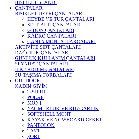
BİSİKLET STANDI
ÇANTALAR
BİSİKLET ÜZERİ ÇANTALAR
HEYBE VE TUR ÇANTALARI
SELE ALTI ÇANTALAR
GİDON ÇANTALARI
KADRO ÇANTALARI
ÇANTA MONTAJ PARÇALARI
AKTİVİTE SIRT ÇANTALARI
DAĞCILIK ÇANTALARI
GÜNLÜK KULLANIM ÇANTALARI
SEYAHAT ÇANTALARI
İLK YARDIM ÇANTALARI
SU TAŞIMA TORBALARI
OUTDOOR
KADIN GİYİM
T-SHİRT
POLAR
MONT
YAĞMURLUK VE RÜZGARLIK
SOFTSHELL MONT
KAYAK VE NOWBOARD CEKET
PANTOLON
TAYT
ŞORT