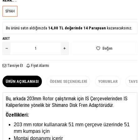
RENK.. :
SİYAH
Bu ürünü satın aldığınızda
14,00
TL değerinde
14
Parapuan
kazanacaksınız.
ADET
Beğen
Tavsiye Et
Fiyat Alarmı
ÜRÜN AÇIKLAMASI
ÖDEME SEÇENEKLERI
YORUMLAR
TAVSI
Bu, arkada 203mm Rotor çalıştırmak için IS Çerçevelerinden IS
Kaliperlerine yönelik bir Shimano Disk Fren Adaptörüdür.
Özellikleri:
203 mm rotor kullanarak 51 mm çerçeve üzerinde 51
mm kumpas için
Montaj donanımı içerir