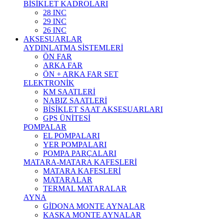
BİSİKLET KADROLARI
28 INC
29 INC
26 INC
AKSESUARLAR
AYDINLATMA SİSTEMLERİ
ÖN FAR
ARKA FAR
ÖN + ARKA FAR SET
ELEKTRONİK
KM SAATLERİ
NABIZ SAATLERİ
BİSİKLET SAAT AKSESUARLARI
GPS ÜNİTESİ
POMPALAR
EL POMPALARI
YER POMPALARI
POMPA PARÇALARI
MATARA-MATARA KAFESLERİ
MATARA KAFESLERİ
MATARALAR
TERMAL MATARALAR
AYNA
GİDONA MONTE AYNALAR
KASKA MONTE AYNALAR