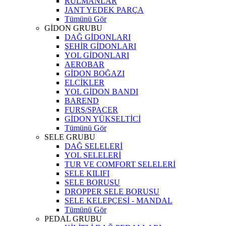
RULMANLAR
JANT YEDEK PARÇA
Tümünü Gör
GİDON GRUBU
DAĞ GİDONLARI
ŞEHİR GİDONLARI
YOL GİDONLARI
AEROBAR
GİDON BOĞAZI
ELCİKLER
YOL GİDON BANDI
BAREND
FURŞ/SPACER
GİDON YÜKSELTİCİ
Tümünü Gör
SELE GRUBU
DAĞ SELELERİ
YOL SELELERİ
TUR VE COMFORT SELELERİ
SELE KILIFI
SELE BORUSU
DROPPER SELE BORUSU
SELE KELEPÇESİ - MANDAL
Tümünü Gör
PEDAL GRUBU