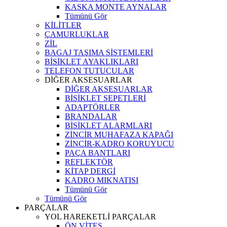
KASKA MONTE AYNALAR
Tümünü Gör
KİLİTLER
ÇAMURLUKLAR
ZİL
BAGAJ TAŞIMA SİSTEMLERİ
BİSİKLET AYAKLIKLARI
TELEFON TUTUCULAR
DİĞER AKSESUARLAR
DİĞER AKSESUARLAR
BİSİKLET SEPETLERİ
ADAPTÖRLER
BRANDALAR
BİSİKLET ALARMLARI
ZİNCİR MUHAFAZA KAPAĞI
ZİNCİR-KADRO KORUYUCU
PAÇA BANTLARI
REFLEKTÖR
KİTAP DERGİ
KADRO MIKNATISI
Tümünü Gör
Tümünü Gör
PARÇALAR
YOL HAREKETLİ PARÇALAR
ÖN VİTES