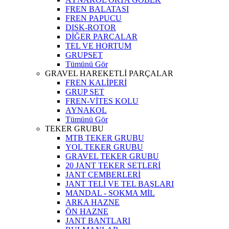
FREN BALATASI
FREN PAPUCU
DISK-ROTOR
DİĞER PARÇALAR
TEL VE HORTUM
GRUPSET
Tümünü Gör
GRAVEL HAREKETLİ PARÇALAR
FREN KALİPERİ
GRUP SET
FREN-VİTES KOLU
AYNAKOL
Tümünü Gör
TEKER GRUBU
MTB TEKER GRUBU
YOL TEKER GRUBU
GRAVEL TEKER GRUBU
20 JANT TEKER SETLERİ
JANT ÇEMBERLERİ
JANT TELİ VE TEL BAŞLARI
MANDAL - SOKMA MİL
ARKA HAZNE
ÖN HAZNE
JANT BANTLARI