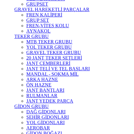
GRUPSET
GRAVEL HAREKETLİ PARÇALAR
FREN KALİPERİ
GRUP SET
FREN-VİTES KOLU
AYNAKOL
TEKER GRUBU
MTB TEKER GRUBU
YOL TEKER GRUBU
GRAVEL TEKER GRUBU
20 JANT TEKER SETLERİ
JANT ÇEMBERLERİ
JANT TELİ VE TEL BAŞLARI
MANDAL - SOKMA MİL
ARKA HAZNE
ÖN HAZNE
JANT BANTLARI
RULMANLAR
JANT YEDEK PARÇA
GİDON GRUBU
DAĞ GİDONLARI
ŞEHİR GİDONLARI
YOL GİDONLARI
AEROBAR
GİDON BOĞAZI