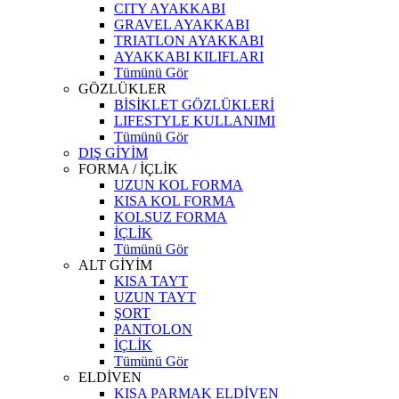
CITY AYAKKABI
GRAVEL AYAKKABI
TRIATLON AYAKKABI
AYAKKABI KILIFLARI
Tümünü Gör
GÖZLÜKLER
BİSİKLET GÖZLÜKLERİ
LIFESTYLE KULLANIMI
Tümünü Gör
DIŞ GİYİM
FORMA / İÇLİK
UZUN KOL FORMA
KISA KOL FORMA
KOLSUZ FORMA
İÇLİK
Tümünü Gör
ALT GİYİM
KISA TAYT
UZUN TAYT
ŞORT
PANTOLON
İÇLİK
Tümünü Gör
ELDİVEN
KISA PARMAK ELDİVEN