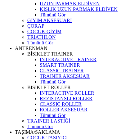
UZUN PARMAK ELDİVEN
KIŞLIK UZUN PARMAK ELDİVEN
Tümünü Gör
GİYİM AKSESUARI
ÇORAP
ÇOCUK GİYİM
TRIATHLON
Tümünü Gör
ANTRENMAN
BİSİKLET TRAINER
INTERACTIVE TRAINER
SMART TRAINER
CLASSIC TRAINER
TRAINER AKSESUAR
Tümünü Gör
BİSİKLET ROLLER
INTERACTIVE ROLLER
REZISTANSLI ROLLER
CLASSIC ROLLER
ROLLER AKSESUAR
Tümünü Gör
TRAINER LASTİĞİ
Tümünü Gör
TAŞIMA/SAKLAMA
ÇOCUK TAŞIYICI