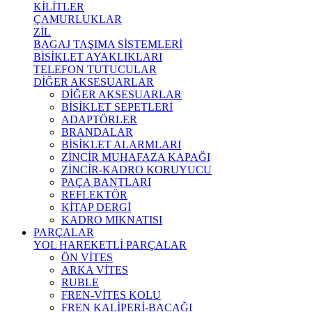
KİLİTLER
ÇAMURLUKLAR
ZİL
BAGAJ TAŞIMA SİSTEMLERİ
BİSİKLET AYAKLIKLARI
TELEFON TUTUCULAR
DİĞER AKSESUARLAR
DİĞER AKSESUARLAR
BİSİKLET SEPETLERİ
ADAPTÖRLER
BRANDALAR
BİSİKLET ALARMLARI
ZİNCİR MUHAFAZA KAPAĞI
ZİNCİR-KADRO KORUYUCU
PAÇA BANTLARI
REFLEKTÖR
KİTAP DERGİ
KADRO MIKNATISI
PARÇALAR
YOL HAREKETLİ PARÇALAR
ÖN VİTES
ARKA VİTES
RUBLE
FREN-VİTES KOLU
FREN KALİPERİ-BACAĞI