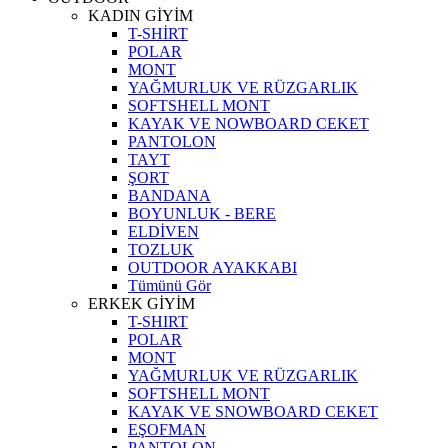
KADIN GİYİM
T-SHİRT
POLAR
MONT
YAĞMURLUK VE RÜZGARLIK
SOFTSHELL MONT
KAYAK VE NOWBOARD CEKET
PANTOLON
TAYT
ŞORT
BANDANA
BOYUNLUK - BERE
ELDİVEN
TOZLUK
OUTDOOR AYAKKABI
Tümünü Gör
ERKEK GİYİM
T-SHIRT
POLAR
MONT
YAĞMURLUK VE RÜZGARLIK
SOFTSHELL MONT
KAYAK VE SNOWBOARD CEKET
EŞOFMAN
PANTOLON