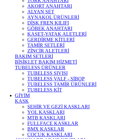
TORK ANAHTARI
AKORT ANAHTARI
ALYAN SET
AYNAKOL ÜRÜNLERİ
DİSK FREN KILIFI
GÖBEK ANAHTARI
KASET-YATAK ALETLERİ
GERDİRME KİTLERİ
TAMİR SETLERİ
ZİNCİR ALETLERİ
BAKIM SETLERİ
BİSİKLET BAKIM HİZMETİ
TUBELESS ÜRÜNLER
TUBELESS SIVISI
TUBELESS VALF - SİBOP
TUBELESS TAMİR ÜRÜNLERİ
TUBELESS KİT
GİYİM
KASK
ŞEHİR VE GEZİ KASKLARI
YOL KASKLARI
MTB KASKLARI
FULLFACE KASKLAR
BMX KASKLAR
ÇOCUK KASKLARI