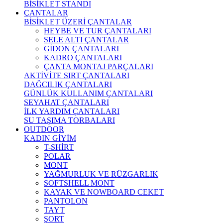
BİSİKLET STANDI
ÇANTALAR
BİSİKLET ÜZERİ ÇANTALAR
HEYBE VE TUR ÇANTALARI
SELE ALTI ÇANTALAR
GİDON ÇANTALARI
KADRO ÇANTALARI
ÇANTA MONTAJ PARÇALARI
AKTİVİTE SIRT ÇANTALARI
DAĞCILIK ÇANTALARI
GÜNLÜK KULLANIM ÇANTALARI
SEYAHAT ÇANTALARI
İLK YARDIM ÇANTALARI
SU TAŞIMA TORBALARI
OUTDOOR
KADIN GİYİM
T-SHİRT
POLAR
MONT
YAĞMURLUK VE RÜZGARLIK
SOFTSHELL MONT
KAYAK VE NOWBOARD CEKET
PANTOLON
TAYT
ŞORT