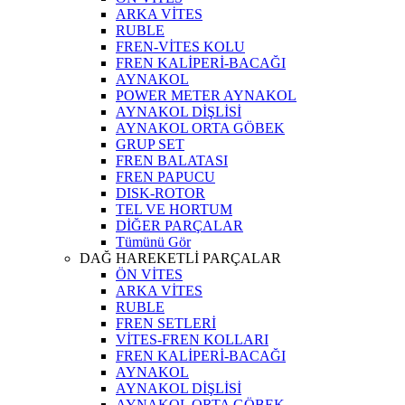
ARKA VİTES
RUBLE
FREN-VİTES KOLU
FREN KALİPERİ-BACAĞI
AYNAKOL
POWER METER AYNAKOL
AYNAKOL DİŞLİSİ
AYNAKOL ORTA GÖBEK
GRUP SET
FREN BALATASI
FREN PAPUCU
DISK-ROTOR
TEL VE HORTUM
DİĞER PARÇALAR
Tümünü Gör
DAĞ HAREKETLİ PARÇALAR
ÖN VİTES
ARKA VİTES
RUBLE
FREN SETLERİ
VİTES-FREN KOLLARI
FREN KALİPERİ-BACAĞI
AYNAKOL
AYNAKOL DİŞLİSİ
AYNAKOL ORTA GÖBEK