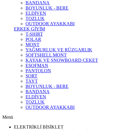
BANDANA
BOYUNLUK - BERE
ELDİVEN
TOZLUK
OUTDOOR AYAKKABI
ERKEK GİYİM
T-SHIRT
POLAR
MONT
YAĞMURLUK VE RÜZGARLIK
SOFTSHELL MONT
KAYAK VE SNOWBOARD CEKET
EŞOFMAN
PANTOLON
ŞORT
TAYT
BOYUNLUK - BERE
BANDANA
ELDİVEN
TOZLUK
OUTDOOR AYAKKABI
Menü
ELEKTRİKLİ BİSİKLET