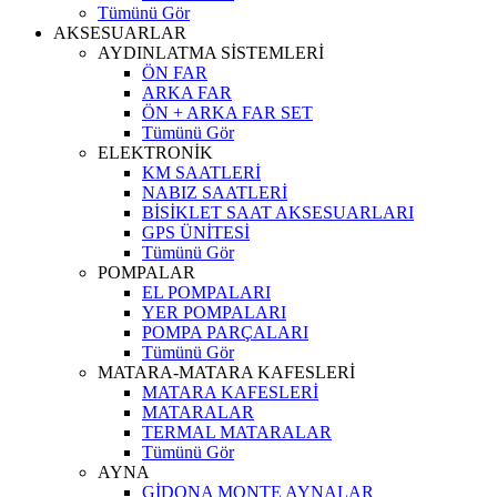
Tümünü Gör
AKSESUARLAR
AYDINLATMA SİSTEMLERİ
ÖN FAR
ARKA FAR
ÖN + ARKA FAR SET
Tümünü Gör
ELEKTRONİK
KM SAATLERİ
NABIZ SAATLERİ
BİSİKLET SAAT AKSESUARLARI
GPS ÜNİTESİ
Tümünü Gör
POMPALAR
EL POMPALARI
YER POMPALARI
POMPA PARÇALARI
Tümünü Gör
MATARA-MATARA KAFESLERİ
MATARA KAFESLERİ
MATARALAR
TERMAL MATARALAR
Tümünü Gör
AYNA
GİDONA MONTE AYNALAR