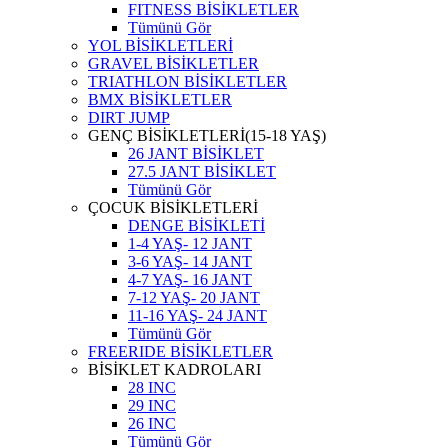
FITNESS BİSİKLETLER
Tümünü Gör
YOL BİSİKLETLERİ
GRAVEL BİSİKLETLER
TRIATHLON BİSİKLETLER
BMX BİSİKLETLER
DIRT JUMP
GENÇ BİSİKLETLERİ(15-18 YAŞ)
26 JANT BİSİKLET
27.5 JANT BİSİKLET
Tümünü Gör
ÇOCUK BİSİKLETLERİ
DENGE BİSİKLETİ
1-4 YAŞ- 12 JANT
3-6 YAŞ- 14 JANT
4-7 YAŞ- 16 JANT
7-12 YAŞ- 20 JANT
11-16 YAŞ- 24 JANT
Tümünü Gör
FREERIDE BİSİKLETLER
BİSİKLET KADROLARI
28 INC
29 INC
26 INC
Tümünü Gör