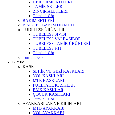
GERDİRME KİTLERİ
TAMİR SETLERİ
ZİNCİR ALETLERİ
Tümünü Gör
BAKIM SETLERİ
BİSİKLET BAKIM HİZMETİ
TUBELESS ÜRÜNLER
TUBELESS SIVISI
TUBELESS VALF - SİBOP
TUBELESS TAMİR ÜRÜNLERİ
TUBELESS KİT
Tümünü Gör
Tümünü Gör
GİYİM
KASK
ŞEHİR VE GEZİ KASKLARI
YOL KASKLARI
MTB KASKLARI
FULLFACE KASKLAR
BMX KASKLAR
ÇOCUK KASKLARI
Tümünü Gör
AYAKKABILAR VE KILIFLARI
MTB AYAKKABI
YOL AYAKKABI