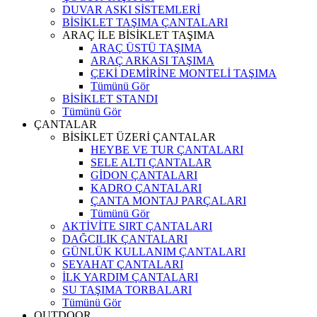
DUVAR ASKI SİSTEMLERİ
BİSİKLET TAŞIMA ÇANTALARI
ARAÇ İLE BİSİKLET TAŞIMA
ARAÇ ÜSTÜ TAŞIMA
ARAÇ ARKASI TAŞIMA
ÇEKİ DEMİRİNE MONTELİ TAŞIMA
Tümünü Gör
BİSİKLET STANDI
Tümünü Gör
ÇANTALAR
BİSİKLET ÜZERİ ÇANTALAR
HEYBE VE TUR ÇANTALARI
SELE ALTI ÇANTALAR
GİDON ÇANTALARI
KADRO ÇANTALARI
ÇANTA MONTAJ PARÇALARI
Tümünü Gör
AKTİVİTE SIRT ÇANTALARI
DAĞCILIK ÇANTALARI
GÜNLÜK KULLANIM ÇANTALARI
SEYAHAT ÇANTALARI
İLK YARDIM ÇANTALARI
SU TAŞIMA TORBALARI
Tümünü Gör
OUTDOOR