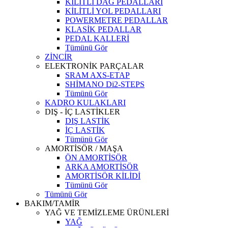
KİLİTLİ DAĞ PEDALLARI
KİLİTLİ YOL PEDALLARI
POWERMETRE PEDALLAR
KLASİK PEDALLAR
PEDAL KALLERİ
Tümünü Gör
ZİNCİR
ELEKTRONİK PARÇALAR
SRAM AXS-ETAP
SHİMANO Di2-STEPS
Tümünü Gör
KADRO KULAKLARI
DIŞ - İÇ LASTİKLER
DIŞ LASTİK
İÇ LASTİK
Tümünü Gör
AMORTİSÖR / MAŞA
ÖN AMORTİSÖR
ARKA AMORTİSÖR
AMORTİSÖR KİLİDİ
Tümünü Gör
Tümünü Gör
BAKIM/TAMİR
YAĞ VE TEMİZLEME ÜRÜNLERİ
YAĞ