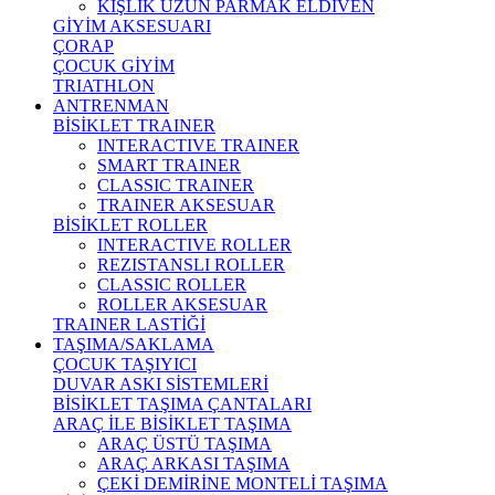
KIŞLIK UZUN PARMAK ELDİVEN
GİYİM AKSESUARI
ÇORAP
ÇOCUK GİYİM
TRIATHLON
ANTRENMAN
BİSİKLET TRAINER
INTERACTIVE TRAINER
SMART TRAINER
CLASSIC TRAINER
TRAINER AKSESUAR
BİSİKLET ROLLER
INTERACTIVE ROLLER
REZISTANSLI ROLLER
CLASSIC ROLLER
ROLLER AKSESUAR
TRAINER LASTİĞİ
TAŞIMA/SAKLAMA
ÇOCUK TAŞIYICI
DUVAR ASKI SİSTEMLERİ
BİSİKLET TAŞIMA ÇANTALARI
ARAÇ İLE BİSİKLET TAŞIMA
ARAÇ ÜSTÜ TAŞIMA
ARAÇ ARKASI TAŞIMA
ÇEKİ DEMİRİNE MONTELİ TAŞIMA