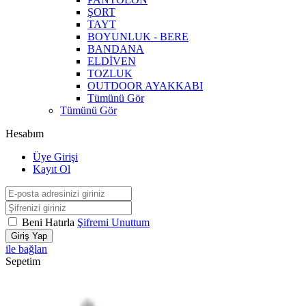
ŞORT
TAYT
BOYUNLUK - BERE
BANDANA
ELDİVEN
TOZLUK
OUTDOOR AYAKKABI
Tümünü Gör
Tümünü Gör
Hesabım
Üye Girişi
Kayıt Ol
Beni Hatırla
Şifremi Unuttum
Giriş Yap
ile bağlan
Sepetim