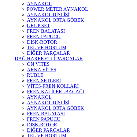
AYNAKOL
POWER METER AYNAKOL
AYNAKOL DİŞLİSİ
AYNAKOL ORTA GÖBEK
GRUP SET
FREN BALATASI
FREN PAPUCU
DISK-ROTOR
TEL VE HORTUM
DİĞER PARÇALAR
DAĞ HAREKETLİ PARÇALAR
ÖN VİTES
ARKA VİTES
RUBLE
FREN SETLERİ
VİTES-FREN KOLLARI
FREN KALİPERİ-BACAĞI
AYNAKOL
AYNAKOL DİŞLİSİ
AYNAKOL ORTA GÖBEK
FREN BALATASI
FREN PAPUCU
DISK-ROTOR
DİĞER PARÇALAR
TEL VE HORTUM