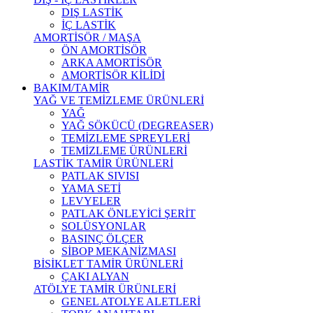
DIŞ LASTİK
İÇ LASTİK
AMORTİSÖR / MAŞA
ÖN AMORTİSÖR
ARKA AMORTİSÖR
AMORTİSÖR KİLİDİ
BAKIM/TAMİR
YAĞ VE TEMİZLEME ÜRÜNLERİ
YAĞ
YAĞ SÖKÜCÜ (DEGREASER)
TEMİZLEME SPREYLERİ
TEMİZLEME ÜRÜNLERİ
LASTİK TAMİR ÜRÜNLERİ
PATLAK SIVISI
YAMA SETİ
LEVYELER
PATLAK ÖNLEYİCİ ŞERİT
SOLÜSYONLAR
BASINÇ ÖLÇER
SİBOP MEKANİZMASI
BİSİKLET TAMİR ÜRÜNLERİ
ÇAKI ALYAN
ATÖLYE TAMİR ÜRÜNLERİ
GENEL ATOLYE ALETLERİ