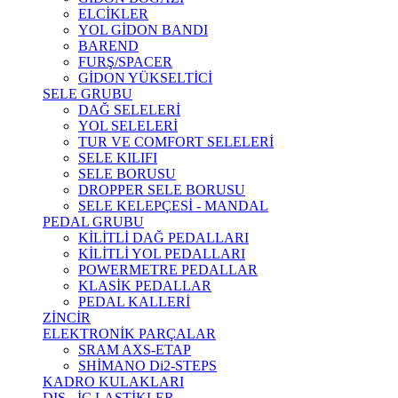
ELCİKLER
YOL GİDON BANDI
BAREND
FURŞ/SPACER
GİDON YÜKSELTİCİ
SELE GRUBU
DAĞ SELELERİ
YOL SELELERİ
TUR VE COMFORT SELELERİ
SELE KILIFI
SELE BORUSU
DROPPER SELE BORUSU
SELE KELEPÇESİ - MANDAL
PEDAL GRUBU
KİLİTLİ DAĞ PEDALLARI
KİLİTLİ YOL PEDALLARI
POWERMETRE PEDALLAR
KLASİK PEDALLAR
PEDAL KALLERİ
ZİNCİR
ELEKTRONİK PARÇALAR
SRAM AXS-ETAP
SHİMANO Di2-STEPS
KADRO KULAKLARI
DIŞ - İÇ LASTİKLER