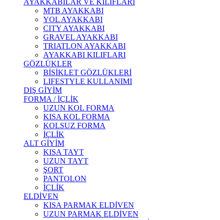
AYAKKABILAR VE KILIFLARI
MTB AYAKKABI
YOL AYAKKABI
CITY AYAKKABI
GRAVEL AYAKKABI
TRIATLON AYAKKABI
AYAKKABI KILIFLARI
GÖZLÜKLER
BİSİKLET GÖZLÜKLERİ
LIFESTYLE KULLANIMI
DIŞ GİYİM
FORMA / İÇLİK
UZUN KOL FORMA
KISA KOL FORMA
KOLSUZ FORMA
İÇLİK
ALT GİYİM
KISA TAYT
UZUN TAYT
ŞORT
PANTOLON
İÇLİK
ELDİVEN
KISA PARMAK ELDİVEN
UZUN PARMAK ELDİVEN