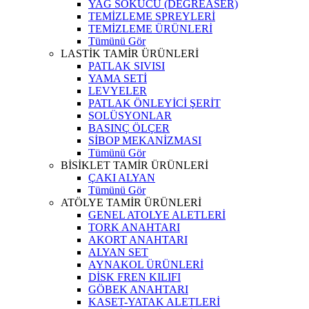
YAĞ SÖKÜCÜ (DEGREASER)
TEMİZLEME SPREYLERİ
TEMİZLEME ÜRÜNLERİ
Tümünü Gör
LASTİK TAMİR ÜRÜNLERİ
PATLAK SIVISI
YAMA SETİ
LEVYELER
PATLAK ÖNLEYİCİ ŞERİT
SOLÜSYONLAR
BASINÇ ÖLÇER
SİBOP MEKANİZMASI
Tümünü Gör
BİSİKLET TAMİR ÜRÜNLERİ
ÇAKI ALYAN
Tümünü Gör
ATÖLYE TAMİR ÜRÜNLERİ
GENEL ATOLYE ALETLERİ
TORK ANAHTARI
AKORT ANAHTARI
ALYAN SET
AYNAKOL ÜRÜNLERİ
DİSK FREN KILIFI
GÖBEK ANAHTARI
KASET-YATAK ALETLERİ