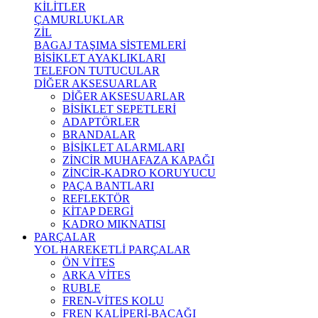
KİLİTLER
ÇAMURLUKLAR
ZİL
BAGAJ TAŞIMA SİSTEMLERİ
BİSİKLET AYAKLIKLARI
TELEFON TUTUCULAR
DİĞER AKSESUARLAR
DİĞER AKSESUARLAR
BİSİKLET SEPETLERİ
ADAPTÖRLER
BRANDALAR
BİSİKLET ALARMLARI
ZİNCİR MUHAFAZA KAPAĞI
ZİNCİR-KADRO KORUYUCU
PAÇA BANTLARI
REFLEKTÖR
KİTAP DERGİ
KADRO MIKNATISI
PARÇALAR
YOL HAREKETLİ PARÇALAR
ÖN VİTES
ARKA VİTES
RUBLE
FREN-VİTES KOLU
FREN KALİPERİ-BACAĞI