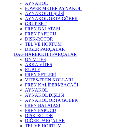
AYNAKOL
POWER METER AYNAKOL
AYNAKOL DİŞLİSİ
AYNAKOL ORTA GÖBEK
GRUP SET
FREN BALATASI
FREN PAPUCU
DISK-ROTOR
TEL VE HORTUM
DİĞER PARÇALAR
DAĞ HAREKETLİ PARÇALAR
ÖN VİTES
ARKA VİTES
RUBLE
FREN SETLERİ
VİTES-FREN KOLLARI
FREN KALİPERİ-BACAĞI
AYNAKOL
AYNAKOL DİŞLİSİ
AYNAKOL ORTA GÖBEK
FREN BALATASI
FREN PAPUCU
DISK-ROTOR
DİĞER PARÇALAR
TEL VE HORTUM