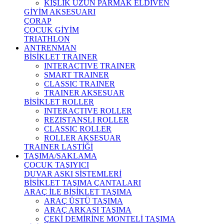
KIŞLIK UZUN PARMAK ELDİVEN
GİYİM AKSESUARI
ÇORAP
ÇOCUK GİYİM
TRIATHLON
ANTRENMAN
BİSİKLET TRAINER
INTERACTIVE TRAINER
SMART TRAINER
CLASSIC TRAINER
TRAINER AKSESUAR
BİSİKLET ROLLER
INTERACTIVE ROLLER
REZISTANSLI ROLLER
CLASSIC ROLLER
ROLLER AKSESUAR
TRAINER LASTİĞİ
TAŞIMA/SAKLAMA
ÇOCUK TAŞIYICI
DUVAR ASKI SİSTEMLERİ
BİSİKLET TAŞIMA ÇANTALARI
ARAÇ İLE BİSİKLET TAŞIMA
ARAÇ ÜSTÜ TAŞIMA
ARAÇ ARKASI TAŞIMA
ÇEKİ DEMİRİNE MONTELİ TAŞIMA