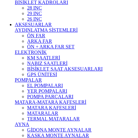
BİSİKLET KADROLARI
28 INC
29 INC
26 INC
AKSESUARLAR
AYDINLATMA SİSTEMLERİ
ÖN FAR
ARKA FAR
ÖN + ARKA FAR SET
ELEKTRONİK
KM SAATLERİ
NABIZ SAATLERİ
BİSİKLET SAAT AKSESUARLARI
GPS ÜNİTESİ
POMPALAR
EL POMPALARI
YER POMPALARI
POMPA PARÇALARI
MATARA-MATARA KAFESLERİ
MATARA KAFESLERİ
MATARALAR
TERMAL MATARALAR
AYNA
GİDONA MONTE AYNALAR
KASKA MONTE AYNALAR