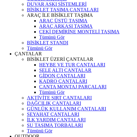
DUVAR ASKI SİSTEMLERİ
BİSİKLET TAŞIMA ÇANTALARI
ARAÇ İLE BİSİKLET TAŞIMA
ARAÇ ÜSTÜ TAŞIMA
ARAÇ ARKASI TAŞIMA
ÇEKİ DEMİRİNE MONTELİ TAŞIMA
Tümünü Gör
BİSİKLET STANDI
Tümünü Gör
ÇANTALAR
BİSİKLET ÜZERİ ÇANTALAR
HEYBE VE TUR ÇANTALARI
SELE ALTI ÇANTALAR
GİDON ÇANTALARI
KADRO ÇANTALARI
ÇANTA MONTAJ PARÇALARI
Tümünü Gör
AKTİVİTE SIRT ÇANTALARI
DAĞCILIK ÇANTALARI
GÜNLÜK KULLANIM ÇANTALARI
SEYAHAT ÇANTALARI
İLK YARDIM ÇANTALARI
SU TAŞIMA TORBALARI
Tümünü Gör
OUTDOOR