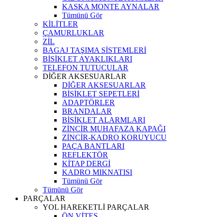
KASKA MONTE AYNALAR
Tümünü Gör
KİLİTLER
ÇAMURLUKLAR
ZİL
BAGAJ TAŞIMA SİSTEMLERİ
BİSİKLET AYAKLIKLARI
TELEFON TUTUCULAR
DİĞER AKSESUARLAR
DİĞER AKSESUARLAR
BİSİKLET SEPETLERİ
ADAPTÖRLER
BRANDALAR
BİSİKLET ALARMLARI
ZİNCİR MUHAFAZA KAPAĞI
ZİNCİR-KADRO KORUYUCU
PAÇA BANTLARI
REFLEKTÖR
KİTAP DERGİ
KADRO MIKNATISI
Tümünü Gör
Tümünü Gör
PARÇALAR
YOL HAREKETLİ PARÇALAR
ÖN VİTES