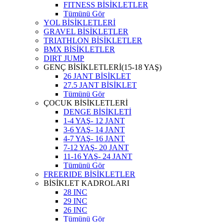
FITNESS BİSİKLETLER
Tümünü Gör
YOL BİSİKLETLERİ
GRAVEL BİSİKLETLER
TRIATHLON BİSİKLETLER
BMX BİSİKLETLER
DIRT JUMP
GENÇ BİSİKLETLERİ(15-18 YAŞ)
26 JANT BİSİKLET
27.5 JANT BİSİKLET
Tümünü Gör
ÇOCUK BİSİKLETLERİ
DENGE BİSİKLETİ
1-4 YAŞ- 12 JANT
3-6 YAŞ- 14 JANT
4-7 YAŞ- 16 JANT
7-12 YAŞ- 20 JANT
11-16 YAŞ- 24 JANT
Tümünü Gör
FREERIDE BİSİKLETLER
BİSİKLET KADROLARI
28 INC
29 INC
26 INC
Tümünü Gör