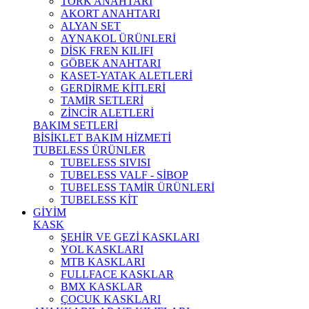
TORK ANAHTARI
AKORT ANAHTARI
ALYAN SET
AYNAKOL ÜRÜNLERİ
DİSK FREN KILIFI
GÖBEK ANAHTARI
KASET-YATAK ALETLERİ
GERDİRME KİTLERİ
TAMİR SETLERİ
ZİNCİR ALETLERİ
BAKIM SETLERİ
BİSİKLET BAKIM HİZMETİ
TUBELESS ÜRÜNLER
TUBELESS SIVISI
TUBELESS VALF - SİBOP
TUBELESS TAMİR ÜRÜNLERİ
TUBELESS KİT
GİYİM
KASK
ŞEHİR VE GEZİ KASKLARI
YOL KASKLARI
MTB KASKLARI
FULLFACE KASKLAR
BMX KASKLAR
ÇOCUK KASKLARI