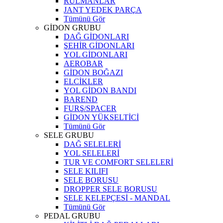
RULMANLAR
JANT YEDEK PARÇA
Tümünü Gör
GİDON GRUBU
DAĞ GİDONLARI
ŞEHİR GİDONLARI
YOL GİDONLARI
AEROBAR
GİDON BOĞAZI
ELCİKLER
YOL GİDON BANDI
BAREND
FURŞ/SPACER
GİDON YÜKSELTİCİ
Tümünü Gör
SELE GRUBU
DAĞ SELELERİ
YOL SELELERİ
TUR VE COMFORT SELELERİ
SELE KILIFI
SELE BORUSU
DROPPER SELE BORUSU
SELE KELEPÇESİ - MANDAL
Tümünü Gör
PEDAL GRUBU