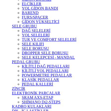
ELCİKLER
YOL GİDON BANDI
BAREND
FURŞ/SPACER
GİDON YÜKSELTİCİ
SELE GRUBU
DAĞ SELELERİ
YOL SELELERİ
TUR VE COMFORT SELELERİ
SELE KILIFI
SELE BORUSU
DROPPER SELE BORUSU
SELE KELEPÇESİ - MANDAL
PEDAL GRUBU
KİLİTLİ DAĞ PEDALLARI
KİLİTLİ YOL PEDALLARI
POWERMETRE PEDALLAR
KLASİK PEDALLAR
PEDAL KALLERİ
ZİNCİR
ELEKTRONİK PARÇALAR
SRAM AXS-ETAP
SHİMANO Di2-STEPS
KADRO KULAKLARI
DIŞ - İÇ LASTİKLER