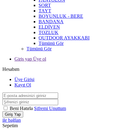
ŞORT
TAYT
BOYUNLUK - BERE
BANDANA
ELDİVEN
TOZLUK
OUTDOOR AYAKKABI
Tümünü Gör
Tümünü Gör
Giriş yap Üye ol
Hesabım
Üye Girişi
Kayıt Ol
Beni Hatırla
Şifremi Unuttum
Giriş Yap
ile bağlan
Sepetim