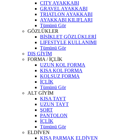
CITY AYAKKABI
GRAVEL AYAKKABI
TRIATLON AYAKKABI
AYAKKABI KILIFLARI
Tümünü Gör
GÖZLÜKLER
BİSİKLET GÖZLÜKLERİ
LIFESTYLE KULLANIMI
Tümünü Gör
DIŞ GİYİM
FORMA / İÇLİK
UZUN KOL FORMA
KISA KOL FORMA
KOLSUZ FORMA
İÇLİK
Tümünü Gör
ALT GİYİM
KISA TAYT
UZUN TAYT
ŞORT
PANTOLON
İÇLİK
Tümünü Gör
ELDİVEN
KISA PARMAK ELDİVEN