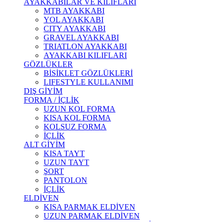
AYAKKABILAR VE KILIFLARI
MTB AYAKKABI
YOL AYAKKABI
CITY AYAKKABI
GRAVEL AYAKKABI
TRIATLON AYAKKABI
AYAKKABI KILIFLARI
GÖZLÜKLER
BİSİKLET GÖZLÜKLERİ
LIFESTYLE KULLANIMI
DIŞ GİYİM
FORMA / İÇLİK
UZUN KOL FORMA
KISA KOL FORMA
KOLSUZ FORMA
İÇLİK
ALT GİYİM
KISA TAYT
UZUN TAYT
ŞORT
PANTOLON
İÇLİK
ELDİVEN
KISA PARMAK ELDİVEN
UZUN PARMAK ELDİVEN