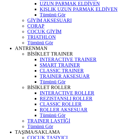
UZUN PARMAK ELDİVEN
KIŞLIK UZUN PARMAK ELDİVEN
Tümünü Gör
GİYİM AKSESUARI
ÇORAP
ÇOCUK GİYİM
TRIATHLON
Tümünü Gör
ANTRENMAN
BİSİKLET TRAINER
INTERACTIVE TRAINER
SMART TRAINER
CLASSIC TRAINER
TRAINER AKSESUAR
Tümünü Gör
BİSİKLET ROLLER
INTERACTIVE ROLLER
REZISTANSLI ROLLER
CLASSIC ROLLER
ROLLER AKSESUAR
Tümünü Gör
TRAINER LASTİĞİ
Tümünü Gör
TAŞIMA/SAKLAMA
ÇOCUK TAŞIYICI