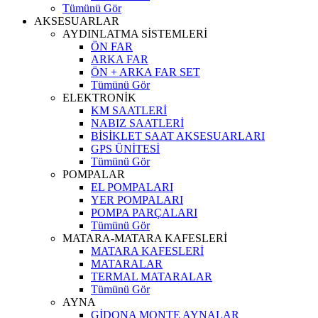
Tümünü Gör
AKSESUARLAR
AYDINLATMA SİSTEMLERİ
ÖN FAR
ARKA FAR
ÖN + ARKA FAR SET
Tümünü Gör
ELEKTRONİK
KM SAATLERİ
NABIZ SAATLERİ
BİSİKLET SAAT AKSESUARLARI
GPS ÜNİTESİ
Tümünü Gör
POMPALAR
EL POMPALARI
YER POMPALARI
POMPA PARÇALARI
Tümünü Gör
MATARA-MATARA KAFESLERİ
MATARA KAFESLERİ
MATARALAR
TERMAL MATARALAR
Tümünü Gör
AYNA
GİDONA MONTE AYNALAR