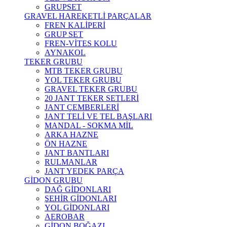
GRUPSET
GRAVEL HAREKETLİ PARÇALAR
FREN KALİPERİ
GRUP SET
FREN-VİTES KOLU
AYNAKOL
TEKER GRUBU
MTB TEKER GRUBU
YOL TEKER GRUBU
GRAVEL TEKER GRUBU
20 JANT TEKER SETLERİ
JANT ÇEMBERLERİ
JANT TELİ VE TEL BAŞLARI
MANDAL - SOKMA MİL
ARKA HAZNE
ÖN HAZNE
JANT BANTLARI
RULMANLAR
JANT YEDEK PARÇA
GİDON GRUBU
DAĞ GİDONLARI
ŞEHİR GİDONLARI
YOL GİDONLARI
AEROBAR
GİDON BOĞAZI