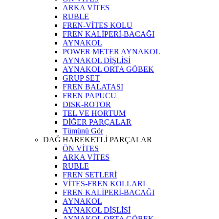
ARKA VİTES
RUBLE
FREN-VİTES KOLU
FREN KALİPERİ-BACAĞI
AYNAKOL
POWER METER AYNAKOL
AYNAKOL DİŞLİSİ
AYNAKOL ORTA GÖBEK
GRUP SET
FREN BALATASI
FREN PAPUCU
DISK-ROTOR
TEL VE HORTUM
DİĞER PARÇALAR
Tümünü Gör
DAĞ HAREKETLİ PARÇALAR
ÖN VİTES
ARKA VİTES
RUBLE
FREN SETLERİ
VİTES-FREN KOLLARI
FREN KALİPERİ-BACAĞI
AYNAKOL
AYNAKOL DİŞLİSİ
AYNAKOL ORTA GÖBEK