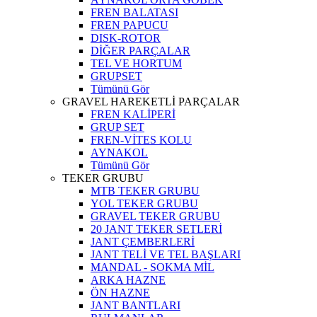
FREN BALATASI
FREN PAPUCU
DISK-ROTOR
DİĞER PARÇALAR
TEL VE HORTUM
GRUPSET
Tümünü Gör
GRAVEL HAREKETLİ PARÇALAR
FREN KALİPERİ
GRUP SET
FREN-VİTES KOLU
AYNAKOL
Tümünü Gör
TEKER GRUBU
MTB TEKER GRUBU
YOL TEKER GRUBU
GRAVEL TEKER GRUBU
20 JANT TEKER SETLERİ
JANT ÇEMBERLERİ
JANT TELİ VE TEL BAŞLARI
MANDAL - SOKMA MİL
ARKA HAZNE
ÖN HAZNE
JANT BANTLARI