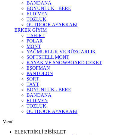
BANDANA
BOYUNLUK - BERE
ELDİVEN
TOZLUK
OUTDOOR AYAKKABI
ERKEK GİYİM
T-SHIRT
POLAR
MONT
YAĞMURLUK VE RÜZGARLIK
SOFTSHELL MONT
KAYAK VE SNOWBOARD CEKET
EŞOFMAN
PANTOLON
ŞORT
TAYT
BOYUNLUK - BERE
BANDANA
ELDİVEN
TOZLUK
OUTDOOR AYAKKABI
Menü
ELEKTRİKLİ BİSİKLET