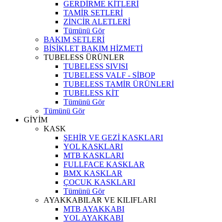
GERDİRME KİTLERİ
TAMİR SETLERİ
ZİNCİR ALETLERİ
Tümünü Gör
BAKIM SETLERİ
BİSİKLET BAKIM HİZMETİ
TUBELESS ÜRÜNLER
TUBELESS SIVISI
TUBELESS VALF - SİBOP
TUBELESS TAMİR ÜRÜNLERİ
TUBELESS KİT
Tümünü Gör
Tümünü Gör
GİYİM
KASK
ŞEHİR VE GEZİ KASKLARI
YOL KASKLARI
MTB KASKLARI
FULLFACE KASKLAR
BMX KASKLAR
ÇOCUK KASKLARI
Tümünü Gör
AYAKKABILAR VE KILIFLARI
MTB AYAKKABI
YOL AYAKKABI