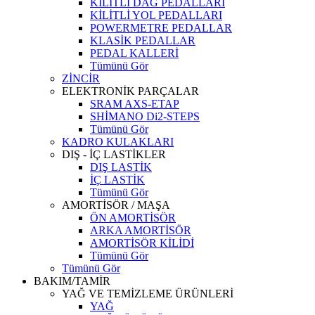
KİLİTLİ DAĞ PEDALLARI
KİLİTLİ YOL PEDALLARI
POWERMETRE PEDALLAR
KLASİK PEDALLAR
PEDAL KALLERİ
Tümünü Gör
ZİNCİR
ELEKTRONİK PARÇALAR
SRAM AXS-ETAP
SHİMANO Di2-STEPS
Tümünü Gör
KADRO KULAKLARI
DIŞ - İÇ LASTİKLER
DIŞ LASTİK
İÇ LASTİK
Tümünü Gör
AMORTİSÖR / MAŞA
ÖN AMORTİSÖR
ARKA AMORTİSÖR
AMORTİSÖR KİLİDİ
Tümünü Gör
Tümünü Gör
BAKIM/TAMİR
YAĞ VE TEMİZLEME ÜRÜNLERİ
YAĞ