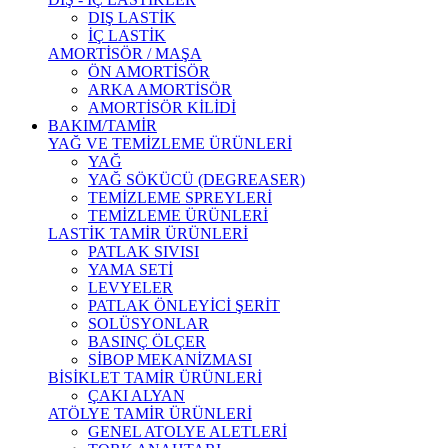
DIŞ LASTİK
İÇ LASTİK
AMORTİSÖR / MAŞA
ÖN AMORTİSÖR
ARKA AMORTİSÖR
AMORTİSÖR KİLİDİ
BAKIM/TAMİR
YAĞ VE TEMİZLEME ÜRÜNLERİ
YAĞ
YAĞ SÖKÜCÜ (DEGREASER)
TEMİZLEME SPREYLERİ
TEMİZLEME ÜRÜNLERİ
LASTİK TAMİR ÜRÜNLERİ
PATLAK SIVISI
YAMA SETİ
LEVYELER
PATLAK ÖNLEYİCİ ŞERİT
SOLÜSYONLAR
BASINÇ ÖLÇER
SİBOP MEKANİZMASI
BİSİKLET TAMİR ÜRÜNLERİ
ÇAKI ALYAN
ATÖLYE TAMİR ÜRÜNLERİ
GENEL ATOLYE ALETLERİ