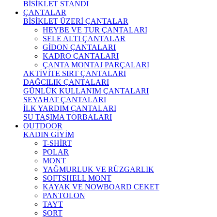
BİSİKLET STANDI
ÇANTALAR
BİSİKLET ÜZERİ ÇANTALAR
HEYBE VE TUR ÇANTALARI
SELE ALTI ÇANTALAR
GİDON ÇANTALARI
KADRO ÇANTALARI
ÇANTA MONTAJ PARÇALARI
AKTİVİTE SIRT ÇANTALARI
DAĞCILIK ÇANTALARI
GÜNLÜK KULLANIM ÇANTALARI
SEYAHAT ÇANTALARI
İLK YARDIM ÇANTALARI
SU TAŞIMA TORBALARI
OUTDOOR
KADIN GİYİM
T-SHİRT
POLAR
MONT
YAĞMURLUK VE RÜZGARLIK
SOFTSHELL MONT
KAYAK VE NOWBOARD CEKET
PANTOLON
TAYT
ŞORT