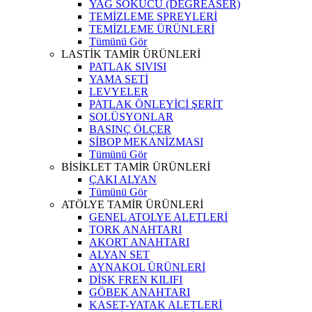
YAĞ SÖKÜCÜ (DEGREASER)
TEMİZLEME SPREYLERİ
TEMİZLEME ÜRÜNLERİ
Tümünü Gör
LASTİK TAMİR ÜRÜNLERİ
PATLAK SIVISI
YAMA SETİ
LEVYELER
PATLAK ÖNLEYİCİ ŞERİT
SOLÜSYONLAR
BASINÇ ÖLÇER
SİBOP MEKANİZMASI
Tümünü Gör
BİSİKLET TAMİR ÜRÜNLERİ
ÇAKI ALYAN
Tümünü Gör
ATÖLYE TAMİR ÜRÜNLERİ
GENEL ATOLYE ALETLERİ
TORK ANAHTARI
AKORT ANAHTARI
ALYAN SET
AYNAKOL ÜRÜNLERİ
DİSK FREN KILIFI
GÖBEK ANAHTARI
KASET-YATAK ALETLERİ