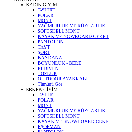
KADIN GİYİM
T-SHİRT
POLAR
MONT
YAĞMURLUK VE RÜZGARLIK
SOFTSHELL MONT
KAYAK VE NOWBOARD CEKET
PANTOLON
TAYT
ŞORT
BANDANA
BOYUNLUK - BERE
ELDİVEN
TOZLUK
OUTDOOR AYAKKABI
Tümünü Gör
ERKEK GİYİM
T-SHIRT
POLAR
MONT
YAĞMURLUK VE RÜZGARLIK
SOFTSHELL MONT
KAYAK VE SNOWBOARD CEKET
EŞOFMAN
PANTOLON