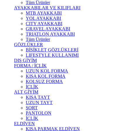
Tüm Ürünler
AYAKKABILAR VE KILIFLARI
MTB AYAKKABI
YOL AYAKKABI
CITY AYAKKABI
GRAVEL AYAKKABI
TRIATLON AYAKKABI
Tüm Ürünler
GÖZLÜKLER
BİSİKLET GÖZLÜKLERİ
LIFESTYLE KULLANIMI
DIŞ GİYİM
FORMA / İÇLİK
UZUN KOL FORMA
KISA KOL FORMA
KOLSUZ FORMA
İÇLİK
ALT GİYİM
KISA TAYT
UZUN TAYT
ŞORT
PANTOLON
İÇLİK
ELDİVEN
KISA PARMAK ELDİVEN