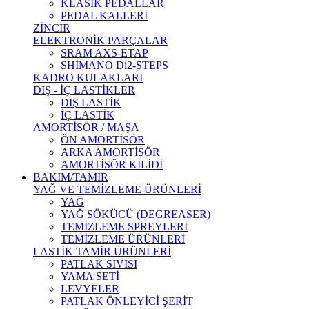
KLASİK PEDALLAR
PEDAL KALLERİ
ZİNCİR
ELEKTRONİK PARÇALAR
SRAM AXS-ETAP
SHİMANO Di2-STEPS
KADRO KULAKLARI
DIŞ - İÇ LASTİKLER
DIŞ LASTİK
İÇ LASTİK
AMORTİSÖR / MAŞA
ÖN AMORTİSÖR
ARKA AMORTİSÖR
AMORTİSÖR KİLİDİ
BAKIM/TAMİR
YAĞ VE TEMİZLEME ÜRÜNLERİ
YAĞ
YAĞ SÖKÜCÜ (DEGREASER)
TEMİZLEME SPREYLERİ
TEMİZLEME ÜRÜNLERİ
LASTİK TAMİR ÜRÜNLERİ
PATLAK SIVISI
YAMA SETİ
LEVYELER
PATLAK ÖNLEYİCİ ŞERİT