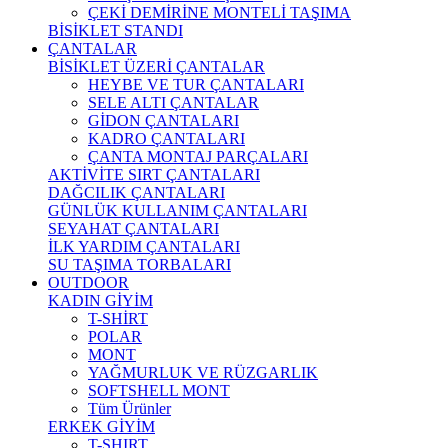
ÇEKİ DEMİRİNE MONTELİ TAŞIMA
BİSİKLET STANDI
ÇANTALAR
BİSİKLET ÜZERİ ÇANTALAR
HEYBE VE TUR ÇANTALARI
SELE ALTI ÇANTALAR
GİDON ÇANTALARI
KADRO ÇANTALARI
ÇANTA MONTAJ PARÇALARI
AKTİVİTE SIRT ÇANTALARI
DAĞCILIK ÇANTALARI
GÜNLÜK KULLANIM ÇANTALARI
SEYAHAT ÇANTALARI
İLK YARDIM ÇANTALARI
SU TAŞIMA TORBALARI
OUTDOOR
KADIN GİYİM
T-SHİRT
POLAR
MONT
YAĞMURLUK VE RÜZGARLIK
SOFTSHELL MONT
Tüm Ürünler
ERKEK GİYİM
T-SHIRT