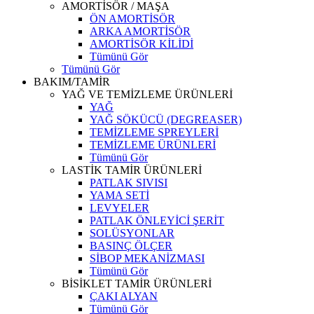
AMORTİSÖR / MAŞA
ÖN AMORTİSÖR
ARKA AMORTİSÖR
AMORTİSÖR KİLİDİ
Tümünü Gör
Tümünü Gör
BAKIM/TAMİR
YAĞ VE TEMİZLEME ÜRÜNLERİ
YAĞ
YAĞ SÖKÜCÜ (DEGREASER)
TEMİZLEME SPREYLERİ
TEMİZLEME ÜRÜNLERİ
Tümünü Gör
LASTİK TAMİR ÜRÜNLERİ
PATLAK SIVISI
YAMA SETİ
LEVYELER
PATLAK ÖNLEYİCİ ŞERİT
SOLÜSYONLAR
BASINÇ ÖLÇER
SİBOP MEKANİZMASI
Tümünü Gör
BİSİKLET TAMİR ÜRÜNLERİ
ÇAKI ALYAN
Tümünü Gör