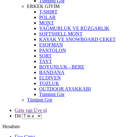
Tümünü Gör
ERKEK GİYİM
T-SHIRT
POLAR
MONT
YAĞMURLUK VE RÜZGARLIK
SOFTSHELL MONT
KAYAK VE SNOWBOARD CEKET
EŞOFMAN
PANTOLON
ŞORT
TAYT
BOYUNLUK - BERE
BANDANA
ELDİVEN
TOZLUK
OUTDOOR AYAKKABI
Tümünü Gör
Tümünü Gör
Giriş yap Üye ol
Dil
Hesabım
Üye Girişi