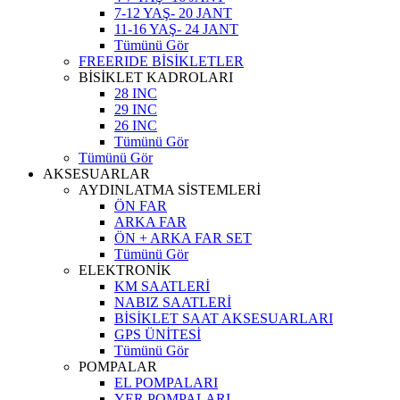
7-12 YAŞ- 20 JANT
11-16 YAŞ- 24 JANT
Tümünü Gör
FREERIDE BİSİKLETLER
BİSİKLET KADROLARI
28 INC
29 INC
26 INC
Tümünü Gör
Tümünü Gör
AKSESUARLAR
AYDINLATMA SİSTEMLERİ
ÖN FAR
ARKA FAR
ÖN + ARKA FAR SET
Tümünü Gör
ELEKTRONİK
KM SAATLERİ
NABIZ SAATLERİ
BİSİKLET SAAT AKSESUARLARI
GPS ÜNİTESİ
Tümünü Gör
POMPALAR
EL POMPALARI
YER POMPALARI