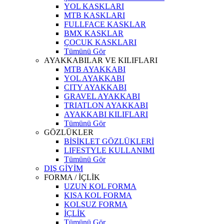
YOL KASKLARI
MTB KASKLARI
FULLFACE KASKLAR
BMX KASKLAR
ÇOCUK KASKLARI
Tümünü Gör
AYAKKABILAR VE KILIFLARI
MTB AYAKKABI
YOL AYAKKABI
CITY AYAKKABI
GRAVEL AYAKKABI
TRIATLON AYAKKABI
AYAKKABI KILIFLARI
Tümünü Gör
GÖZLÜKLER
BİSİKLET GÖZLÜKLERİ
LIFESTYLE KULLANIMI
Tümünü Gör
DIŞ GİYİM
FORMA / İÇLİK
UZUN KOL FORMA
KISA KOL FORMA
KOLSUZ FORMA
İÇLİK
Tümünü Gör