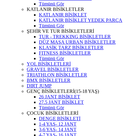
Tümünü Gör
KATLANIR BİSİKLETLER
KATLANIR BİSİKLET
KATLANIR BİSİKLET YEDEK PARÇA
Tümünü Gör
ŞEHİR VE TUR BİSİKLETLERİ
TUR - TREKKING BİSİKLETLER
DÜZ MAŞA URBAN BİSİKLETLER
KLASİK TARZ BİSİKLETLER
FITNESS BİSİKLETLER
Tümünü Gör
YOL BİSİKLETLERİ
GRAVEL BİSİKLETLER
TRIATHLON BİSİKLETLER
BMX BİSİKLETLER
DIRT JUMP
GENÇ BİSİKLETLERİ(15-18 YAŞ)
26 JANT BİSİKLET
27.5 JANT BİSİKLET
Tümünü Gör
ÇOCUK BİSİKLETLERİ
DENGE BİSİKLETİ
1-4 YAŞ- 12 JANT
3-6 YAŞ- 14 JANT
4-7 YAŞ- 16 JANT