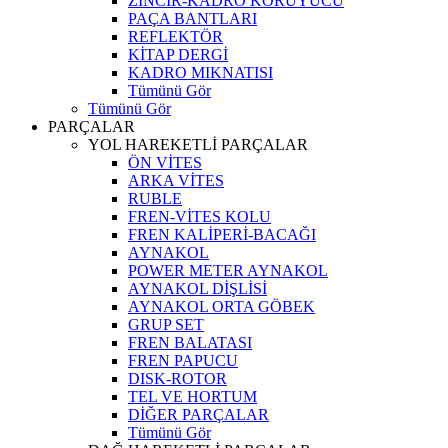
ZİNCİR-KADRO KORUYUCU
PAÇA BANTLARI
REFLEKTÖR
KİTAP DERGİ
KADRO MIKNATISI
Tümünü Gör
Tümünü Gör
PARÇALAR
YOL HAREKETLİ PARÇALAR
ÖN VİTES
ARKA VİTES
RUBLE
FREN-VİTES KOLU
FREN KALİPERİ-BACAĞI
AYNAKOL
POWER METER AYNAKOL
AYNAKOL DİŞLİSİ
AYNAKOL ORTA GÖBEK
GRUP SET
FREN BALATASI
FREN PAPUCU
DISK-ROTOR
TEL VE HORTUM
DİĞER PARÇALAR
Tümünü Gör