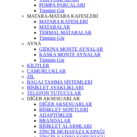
POMPA PARÇALARI
Tümünü Gör
MATARA-MATARA KAFESLERİ
MATARA KAFESLERİ
MATARALAR
TERMAL MATARALAR
Tümünü Gör
AYNA
GİDONA MONTE AYNALAR
KASKA MONTE AYNALAR
Tümünü Gör
KİLİTLER
ÇAMURLUKLAR
ZİL
BAGAJ TAŞIMA SİSTEMLERİ
BİSİKLET AYAKLIKLARI
TELEFON TUTUCULAR
DİĞER AKSESUARLAR
DİĞER AKSESUARLAR
BİSİKLET SEPETLERİ
ADAPTÖRLER
BRANDALAR
BİSİKLET ALARMLARI
ZİNCİR MUHAFAZA KAPAĞI