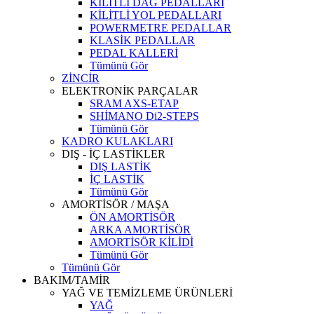
KİLİTLİ DAĞ PEDALLARI
KİLİTLİ YOL PEDALLARI
POWERMETRE PEDALLAR
KLASİK PEDALLAR
PEDAL KALLERİ
Tümünü Gör
ZİNCİR
ELEKTRONİK PARÇALAR
SRAM AXS-ETAP
SHİMANO Di2-STEPS
Tümünü Gör
KADRO KULAKLARI
DIŞ - İÇ LASTİKLER
DIŞ LASTİK
İÇ LASTİK
Tümünü Gör
AMORTİSÖR / MAŞA
ÖN AMORTİSÖR
ARKA AMORTİSÖR
AMORTİSÖR KİLİDİ
Tümünü Gör
Tümünü Gör
BAKIM/TAMİR
YAĞ VE TEMİZLEME ÜRÜNLERİ
YAĞ