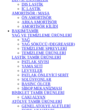
DIŞ LASTİK
İÇ LASTİK
AMORTİSÖR / MAŞA
ÖN AMORTİSÖR
ARKA AMORTİSÖR
AMORTİSÖR KİLİDİ
BAKIM/TAMİR
YAĞ VE TEMİZLEME ÜRÜNLERİ
YAĞ
YAĞ SÖKÜCÜ (DEGREASER)
TEMİZLEME SPREYLERİ
TEMİZLEME ÜRÜNLERİ
LASTİK TAMİR ÜRÜNLERİ
PATLAK SIVISI
YAMA SETİ
LEVYELER
PATLAK ÖNLEYİCİ ŞERİT
SOLÜSYONLAR
BASINÇ ÖLÇER
SİBOP MEKANİZMASI
BİSİKLET TAMİR ÜRÜNLERİ
ÇAKI ALYAN
ATÖLYE TAMİR ÜRÜNLERİ
GENEL ATOLYE ALETLERİ