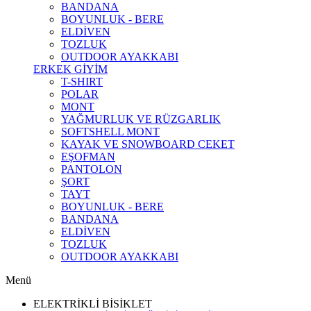
BANDANA
BOYUNLUK - BERE
ELDİVEN
TOZLUK
OUTDOOR AYAKKABI
ERKEK GİYİM
T-SHIRT
POLAR
MONT
YAĞMURLUK VE RÜZGARLIK
SOFTSHELL MONT
KAYAK VE SNOWBOARD CEKET
EŞOFMAN
PANTOLON
ŞORT
TAYT
BOYUNLUK - BERE
BANDANA
ELDİVEN
TOZLUK
OUTDOOR AYAKKABI
Menü
ELEKTRİKLİ BİSİKLET