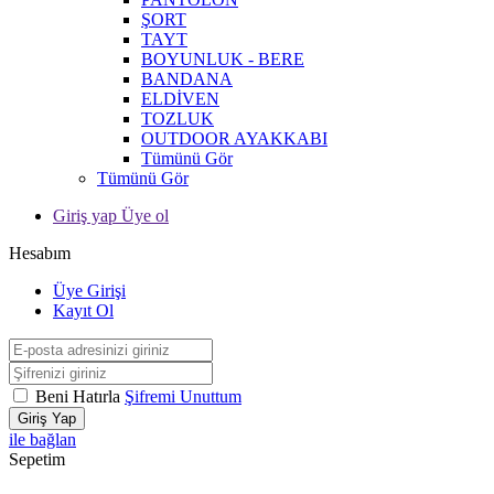
ŞORT
TAYT
BOYUNLUK - BERE
BANDANA
ELDİVEN
TOZLUK
OUTDOOR AYAKKABI
Tümünü Gör
Tümünü Gör
Giriş yap Üye ol
Hesabım
Üye Girişi
Kayıt Ol
Beni Hatırla
Şifremi Unuttum
Giriş Yap
ile bağlan
Sepetim