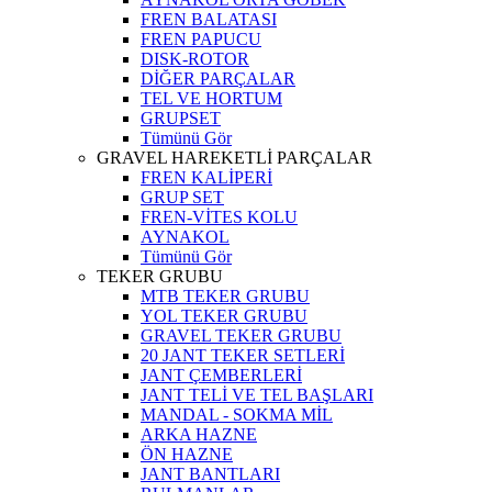
FREN BALATASI
FREN PAPUCU
DISK-ROTOR
DİĞER PARÇALAR
TEL VE HORTUM
GRUPSET
Tümünü Gör
GRAVEL HAREKETLİ PARÇALAR
FREN KALİPERİ
GRUP SET
FREN-VİTES KOLU
AYNAKOL
Tümünü Gör
TEKER GRUBU
MTB TEKER GRUBU
YOL TEKER GRUBU
GRAVEL TEKER GRUBU
20 JANT TEKER SETLERİ
JANT ÇEMBERLERİ
JANT TELİ VE TEL BAŞLARI
MANDAL - SOKMA MİL
ARKA HAZNE
ÖN HAZNE
JANT BANTLARI