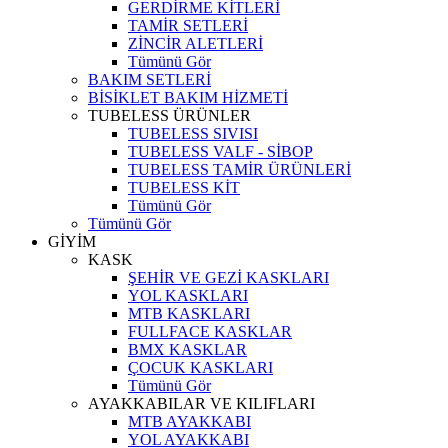
GERDİRME KİTLERİ
TAMİR SETLERİ
ZİNCİR ALETLERİ
Tümünü Gör
BAKIM SETLERİ
BİSİKLET BAKIM HİZMETİ
TUBELESS ÜRÜNLER
TUBELESS SIVISI
TUBELESS VALF - SİBOP
TUBELESS TAMİR ÜRÜNLERİ
TUBELESS KİT
Tümünü Gör
Tümünü Gör
GİYİM
KASK
ŞEHİR VE GEZİ KASKLARI
YOL KASKLARI
MTB KASKLARI
FULLFACE KASKLAR
BMX KASKLAR
ÇOCUK KASKLARI
Tümünü Gör
AYAKKABILAR VE KILIFLARI
MTB AYAKKABI
YOL AYAKKABI