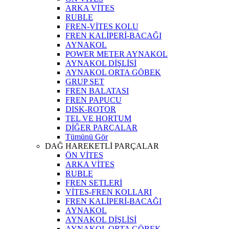
ARKA VİTES
RUBLE
FREN-VİTES KOLU
FREN KALİPERİ-BACAĞI
AYNAKOL
POWER METER AYNAKOL
AYNAKOL DİŞLİSİ
AYNAKOL ORTA GÖBEK
GRUP SET
FREN BALATASI
FREN PAPUCU
DISK-ROTOR
TEL VE HORTUM
DİĞER PARÇALAR
Tümünü Gör
DAĞ HAREKETLİ PARÇALAR
ÖN VİTES
ARKA VİTES
RUBLE
FREN SETLERİ
VİTES-FREN KOLLARI
FREN KALİPERİ-BACAĞI
AYNAKOL
AYNAKOL DİŞLİSİ
AYNAKOL ORTA GÖBEK