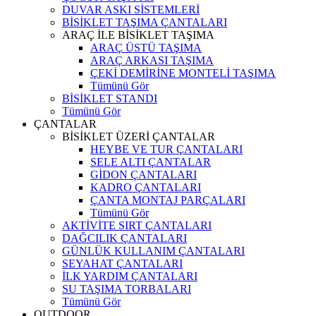
DUVAR ASKI SİSTEMLERİ
BİSİKLET TAŞIMA ÇANTALARI
ARAÇ İLE BİSİKLET TAŞIMA
ARAÇ ÜSTÜ TAŞIMA
ARAÇ ARKASI TAŞIMA
ÇEKİ DEMİRİNE MONTELİ TAŞIMA
Tümünü Gör
BİSİKLET STANDI
Tümünü Gör
ÇANTALAR
BİSİKLET ÜZERİ ÇANTALAR
HEYBE VE TUR ÇANTALARI
SELE ALTI ÇANTALAR
GİDON ÇANTALARI
KADRO ÇANTALARI
ÇANTA MONTAJ PARÇALARI
Tümünü Gör
AKTİVİTE SIRT ÇANTALARI
DAĞCILIK ÇANTALARI
GÜNLÜK KULLANIM ÇANTALARI
SEYAHAT ÇANTALARI
İLK YARDIM ÇANTALARI
SU TAŞIMA TORBALARI
Tümünü Gör
OUTDOOR