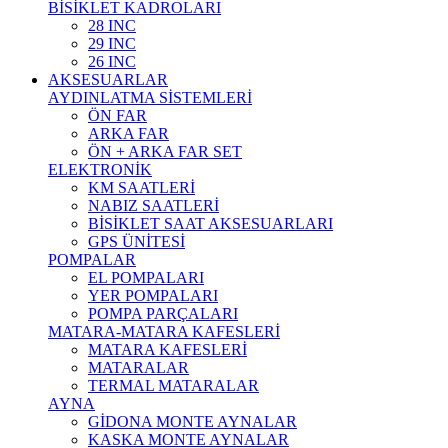
BİSİKLET KADROLARI
28 INC
29 INC
26 INC
AKSESUARLAR
AYDINLATMA SİSTEMLERİ
ÖN FAR
ARKA FAR
ÖN + ARKA FAR SET
ELEKTRONİK
KM SAATLERİ
NABIZ SAATLERİ
BİSİKLET SAAT AKSESUARLARI
GPS ÜNİTESİ
POMPALAR
EL POMPALARI
YER POMPALARI
POMPA PARÇALARI
MATARA-MATARA KAFESLERİ
MATARA KAFESLERİ
MATARALAR
TERMAL MATARALAR
AYNA
GİDONA MONTE AYNALAR
KASKA MONTE AYNALAR