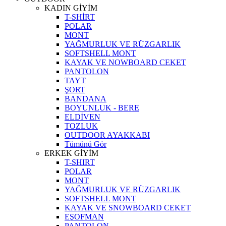
KADIN GİYİM
T-SHİRT
POLAR
MONT
YAĞMURLUK VE RÜZGARLIK
SOFTSHELL MONT
KAYAK VE NOWBOARD CEKET
PANTOLON
TAYT
ŞORT
BANDANA
BOYUNLUK - BERE
ELDİVEN
TOZLUK
OUTDOOR AYAKKABI
Tümünü Gör
ERKEK GİYİM
T-SHIRT
POLAR
MONT
YAĞMURLUK VE RÜZGARLIK
SOFTSHELL MONT
KAYAK VE SNOWBOARD CEKET
EŞOFMAN
PANTOLON