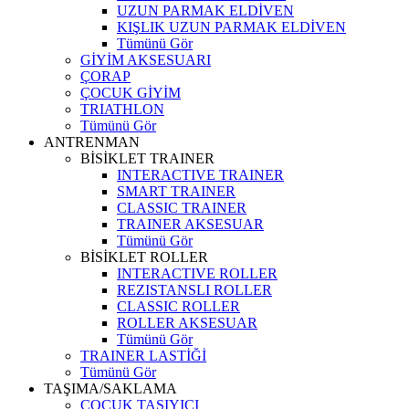
UZUN PARMAK ELDİVEN
KIŞLIK UZUN PARMAK ELDİVEN
Tümünü Gör
GİYİM AKSESUARI
ÇORAP
ÇOCUK GİYİM
TRIATHLON
Tümünü Gör
ANTRENMAN
BİSİKLET TRAINER
INTERACTIVE TRAINER
SMART TRAINER
CLASSIC TRAINER
TRAINER AKSESUAR
Tümünü Gör
BİSİKLET ROLLER
INTERACTIVE ROLLER
REZISTANSLI ROLLER
CLASSIC ROLLER
ROLLER AKSESUAR
Tümünü Gör
TRAINER LASTİĞİ
Tümünü Gör
TAŞIMA/SAKLAMA
ÇOCUK TAŞIYICI