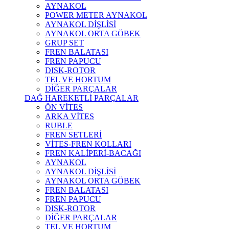
AYNAKOL
POWER METER AYNAKOL
AYNAKOL DİŞLİSİ
AYNAKOL ORTA GÖBEK
GRUP SET
FREN BALATASI
FREN PAPUCU
DISK-ROTOR
TEL VE HORTUM
DİĞER PARÇALAR
DAĞ HAREKETLİ PARÇALAR
ÖN VİTES
ARKA VİTES
RUBLE
FREN SETLERİ
VİTES-FREN KOLLARI
FREN KALİPERİ-BACAĞI
AYNAKOL
AYNAKOL DİŞLİSİ
AYNAKOL ORTA GÖBEK
FREN BALATASI
FREN PAPUCU
DISK-ROTOR
DİĞER PARÇALAR
TEL VE HORTUM