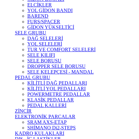
ELCİKLER
YOL GİDON BANDI
BAREND
FURŞ/SPACER
GİDON YÜKSELTİCİ
SELE GRUBU
DAĞ SELELERİ
YOL SELELERİ
TUR VE COMFORT SELELERİ
SELE KILIFI
SELE BORUSU
DROPPER SELE BORUSU
SELE KELEPÇESİ - MANDAL
PEDAL GRUBU
KİLİTLİ DAĞ PEDALLARI
KİLİTLİ YOL PEDALLARI
POWERMETRE PEDALLAR
KLASİK PEDALLAR
PEDAL KALLERİ
ZİNCİR
ELEKTRONİK PARÇALAR
SRAM AXS-ETAP
SHİMANO Di2-STEPS
KADRO KULAKLARI
DIŞ - İÇ LASTİKLER