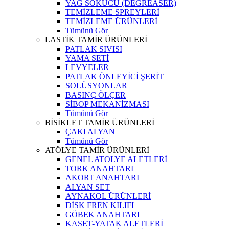
YAĞ SÖKÜCÜ (DEGREASER)
TEMİZLEME SPREYLERİ
TEMİZLEME ÜRÜNLERİ
Tümünü Gör
LASTİK TAMİR ÜRÜNLERİ
PATLAK SIVISI
YAMA SETİ
LEVYELER
PATLAK ÖNLEYİCİ ŞERİT
SOLÜSYONLAR
BASINÇ ÖLÇER
SİBOP MEKANİZMASI
Tümünü Gör
BİSİKLET TAMİR ÜRÜNLERİ
ÇAKI ALYAN
Tümünü Gör
ATÖLYE TAMİR ÜRÜNLERİ
GENEL ATOLYE ALETLERİ
TORK ANAHTARI
AKORT ANAHTARI
ALYAN SET
AYNAKOL ÜRÜNLERİ
DİSK FREN KILIFI
GÖBEK ANAHTARI
KASET-YATAK ALETLERİ