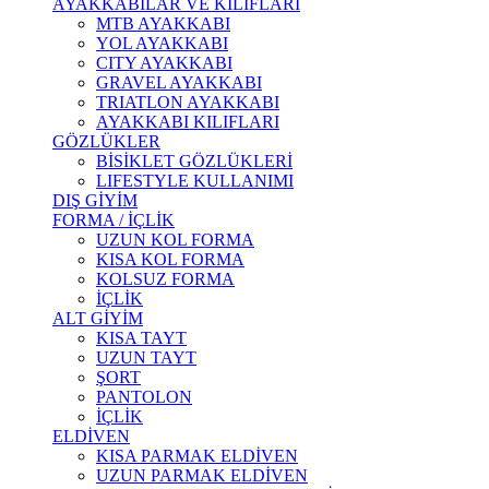
AYAKKABILAR VE KILIFLARI
MTB AYAKKABI
YOL AYAKKABI
CITY AYAKKABI
GRAVEL AYAKKABI
TRIATLON AYAKKABI
AYAKKABI KILIFLARI
GÖZLÜKLER
BİSİKLET GÖZLÜKLERİ
LIFESTYLE KULLANIMI
DIŞ GİYİM
FORMA / İÇLİK
UZUN KOL FORMA
KISA KOL FORMA
KOLSUZ FORMA
İÇLİK
ALT GİYİM
KISA TAYT
UZUN TAYT
ŞORT
PANTOLON
İÇLİK
ELDİVEN
KISA PARMAK ELDİVEN
UZUN PARMAK ELDİVEN