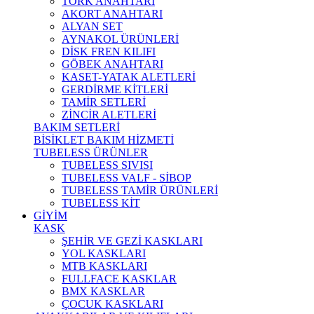
TORK ANAHTARI
AKORT ANAHTARI
ALYAN SET
AYNAKOL ÜRÜNLERİ
DİSK FREN KILIFI
GÖBEK ANAHTARI
KASET-YATAK ALETLERİ
GERDİRME KİTLERİ
TAMİR SETLERİ
ZİNCİR ALETLERİ
BAKIM SETLERİ
BİSİKLET BAKIM HİZMETİ
TUBELESS ÜRÜNLER
TUBELESS SIVISI
TUBELESS VALF - SİBOP
TUBELESS TAMİR ÜRÜNLERİ
TUBELESS KİT
GİYİM
KASK
ŞEHİR VE GEZİ KASKLARI
YOL KASKLARI
MTB KASKLARI
FULLFACE KASKLAR
BMX KASKLAR
ÇOCUK KASKLARI