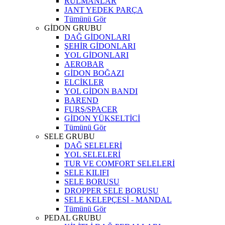
RULMANLAR
JANT YEDEK PARÇA
Tümünü Gör
GİDON GRUBU
DAĞ GİDONLARI
ŞEHİR GİDONLARI
YOL GİDONLARI
AEROBAR
GİDON BOĞAZI
ELCİKLER
YOL GİDON BANDI
BAREND
FURŞ/SPACER
GİDON YÜKSELTİCİ
Tümünü Gör
SELE GRUBU
DAĞ SELELERİ
YOL SELELERİ
TUR VE COMFORT SELELERİ
SELE KILIFI
SELE BORUSU
DROPPER SELE BORUSU
SELE KELEPÇESİ - MANDAL
Tümünü Gör
PEDAL GRUBU