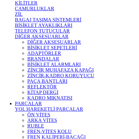
KİLİTLER
ÇAMURLUKLAR
ZİL
BAGAJ TAŞIMA SİSTEMLERİ
BİSİKLET AYAKLIKLARI
TELEFON TUTUCULAR
DİĞER AKSESUARLAR
DİĞER AKSESUARLAR
BİSİKLET SEPETLERİ
ADAPTÖRLER
BRANDALAR
BİSİKLET ALARMLARI
ZİNCİR MUHAFAZA KAPAĞI
ZİNCİR-KADRO KORUYUCU
PAÇA BANTLARI
REFLEKTÖR
KİTAP DERGİ
KADRO MIKNATISI
PARÇALAR
YOL HAREKETLİ PARÇALAR
ÖN VİTES
ARKA VİTES
RUBLE
FREN-VİTES KOLU
FREN KALİPERİ-BACAĞI