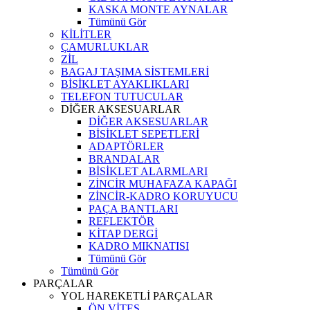
KASKA MONTE AYNALAR
Tümünü Gör
KİLİTLER
ÇAMURLUKLAR
ZİL
BAGAJ TAŞIMA SİSTEMLERİ
BİSİKLET AYAKLIKLARI
TELEFON TUTUCULAR
DİĞER AKSESUARLAR
DİĞER AKSESUARLAR
BİSİKLET SEPETLERİ
ADAPTÖRLER
BRANDALAR
BİSİKLET ALARMLARI
ZİNCİR MUHAFAZA KAPAĞI
ZİNCİR-KADRO KORUYUCU
PAÇA BANTLARI
REFLEKTÖR
KİTAP DERGİ
KADRO MIKNATISI
Tümünü Gör
Tümünü Gör
PARÇALAR
YOL HAREKETLİ PARÇALAR
ÖN VİTES