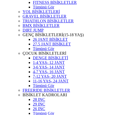
FITNESS BİSİKLETLER
Tümünü Gör
YOL BİSİKLETLERİ
GRAVEL BİSİKLETLER
TRIATHLON BİSİKLETLER
BMX BİSİKLETLER
DIRT JUMP
GENÇ BİSİKLETLERİ(15-18 YAŞ)
26 JANT BİSİKLET
27.5 JANT BİSİKLET
Tümünü Gör
ÇOCUK BİSİKLETLERİ
DENGE BİSİKLETİ
1-4 YAŞ- 12 JANT
3-6 YAŞ- 14 JANT
4-7 YAŞ- 16 JANT
7-12 YAŞ- 20 JANT
11-16 YAŞ- 24 JANT
Tümünü Gör
FREERIDE BİSİKLETLER
BİSİKLET KADROLARI
28 INC
29 INC
26 INC
Tümünü Gör