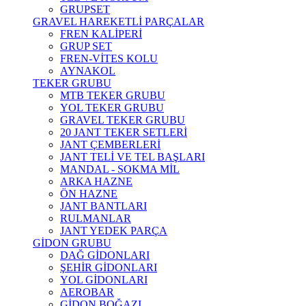
GRUPSET
GRAVEL HAREKETLİ PARÇALAR
FREN KALİPERİ
GRUP SET
FREN-VİTES KOLU
AYNAKOL
TEKER GRUBU
MTB TEKER GRUBU
YOL TEKER GRUBU
GRAVEL TEKER GRUBU
20 JANT TEKER SETLERİ
JANT ÇEMBERLERİ
JANT TELİ VE TEL BAŞLARI
MANDAL - SOKMA MİL
ARKA HAZNE
ÖN HAZNE
JANT BANTLARI
RULMANLAR
JANT YEDEK PARÇA
GİDON GRUBU
DAĞ GİDONLARI
ŞEHİR GİDONLARI
YOL GİDONLARI
AEROBAR
GİDON BOĞAZI