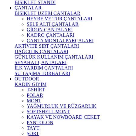
BİSİKLET STANDI
ÇANTALAR
BİSİKLET ÜZERİ ÇANTALAR
HEYBE VE TUR ÇANTALARI
SELE ALTI ÇANTALAR
GİDON ÇANTALARI
KADRO ÇANTALARI
ÇANTA MONTAJ PARÇALARI
AKTİVİTE SIRT ÇANTALARI
DAĞCILIK ÇANTALARI
GÜNLÜK KULLANIM ÇANTALARI
SEYAHAT ÇANTALARI
İLK YARDIM ÇANTALARI
SU TAŞIMA TORBALARI
OUTDOOR
KADIN GİYİM
T-SHİRT
POLAR
MONT
YAĞMURLUK VE RÜZGARLIK
SOFTSHELL MONT
KAYAK VE NOWBOARD CEKET
PANTOLON
TAYT
ŞORT