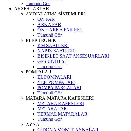
Tümünü Gör
AKSESUARLAR
AYDINLATMA SİSTEMLERİ
ÖN FAR
ARKA FAR
ÖN + ARKA FAR SET
Tümünü Gör
ELEKTRONİK
KM SAATLERİ
NABIZ SAATLERİ
BİSİKLET SAAT AKSESUARLARI
GPS ÜNİTESİ
Tümünü Gör
POMPALAR
EL POMPALARI
YER POMPALARI
POMPA PARÇALARI
Tümünü Gör
MATARA-MATARA KAFESLERİ
MATARA KAFESLERİ
MATARALAR
TERMAL MATARALAR
Tümünü Gör
AYNA
GİDONA MONTE AYNALAR