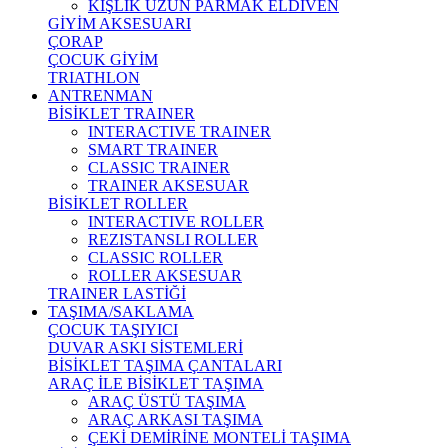
KIŞLIK UZUN PARMAK ELDİVEN
GİYİM AKSESUARI
ÇORAP
ÇOCUK GİYİM
TRIATHLON
ANTRENMAN
BİSİKLET TRAINER
INTERACTIVE TRAINER
SMART TRAINER
CLASSIC TRAINER
TRAINER AKSESUAR
BİSİKLET ROLLER
INTERACTIVE ROLLER
REZISTANSLI ROLLER
CLASSIC ROLLER
ROLLER AKSESUAR
TRAINER LASTİĞİ
TAŞIMA/SAKLAMA
ÇOCUK TAŞIYICI
DUVAR ASKI SİSTEMLERİ
BİSİKLET TAŞIMA ÇANTALARI
ARAÇ İLE BİSİKLET TAŞIMA
ARAÇ ÜSTÜ TAŞIMA
ARAÇ ARKASI TAŞIMA
ÇEKİ DEMİRİNE MONTELİ TAŞIMA