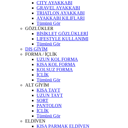
CITY AYAKKABI
GRAVEL AYAKKABI
TRIATLON AYAKKABI
AYAKKABI KILIFLARI
Tümünü Gör
GÖZLÜKLER
BİSİKLET GÖZLÜKLERİ
LIFESTYLE KULLANIMI
Tümünü Gör
DIŞ GİYİM
FORMA / İÇLİK
UZUN KOL FORMA
KISA KOL FORMA
KOLSUZ FORMA
İÇLİK
Tümünü Gör
ALT GİYİM
KISA TAYT
UZUN TAYT
ŞORT
PANTOLON
İÇLİK
Tümünü Gör
ELDİVEN
KISA PARMAK ELDİVEN